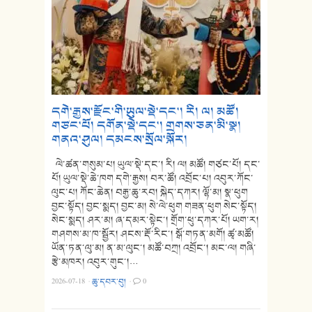
དགེ་རྒྱས་རྫོང་གི་ཡུལ་སྡེ་དང་། རི། ལ། མཚོ།
གཙང་པོ། དགོན་སྡེ་དང་། གྲགས་ཅན་མི་སྣ།
གནའ་ཤུལ། དམངས་སྲོལ་སྐོར།
ལེ་ཚན་གསུམ་པ། ཡུལ་སྡེ་དང་། རི། ལ། མཚོ། གཙང་པོ། དང་
པོ། ཡུལ་སྡེ་ཆེ་ཁག དགེ་རྒྱས། བར་ཚོ། འབྲོང་པ། འབུར་ཀོང་
ལུང་པ། ཀོང་ཆེན། བརྒྱ་ཆུ་རབ། སྐེད་དཀར། ལྷོ་མ། སྣ་ཕུག
བྱང་སྟོད། བྱང་སྨད། བྱང་མ། སེ་ལེ་ཕུག གཟན་ཕུག སེང་སྟོད།
སེང་སྨད། ཤར་མ། ཞ་དམར་སྟེང་། གྲོག་ཕུ་དཀར་པོ། ཡག་ར།
གཤགས་མ་ཁ་སྦྱོར། ཤངས་རྡོ་རིང་། སྒོ་གཏན་མགོ། ཚྭ་མཚོ།
ཡོན་ཏན་ལུ་མ། ན་མ་ལུང་། མཚོ་བཀྲ། འབྲོང་། མང་ལ། གཞི་
རྩེ་མཁར། འབུར་གུང་།…
2026-07-18
·
ཆུ་དབར་བུ།
·
0