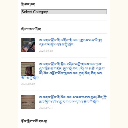
22. བཀྲ་ཤིས་ཁང་གསར།
སྡེ་ཚན་ཁག
23. ཕོ་རྒོད་པོ།
24. མིག་ཆུ་དམར་པོ།
སྤེལ་གསར་ཤོས།
25. མགྲོན་པོ།
ས་དགའ་རྫོང་གི་དགོན་སྡེ་དང་། གྲགས་ཅན་མི་སྣ།
དམངས་སྲོལ་བཅས་ཀྱི་སྐོར།
2026-08-03
26. ཨ་མའི་ཐང་ཁུག
27. ལྕེ་བདེ་ཞོལ་གྱི་པང་གདན།
ས་དགའ་རྫོང་གི་རྫོང་གཞིས་འགྲོ་སྟངས་དང་ཁྲལ་
འུལ་ཁྲིམས་གནོན། ཡུལ་སྡེ་དང་། རི། ལ། མཚོ། གཙང་
པོ། ཞིང་འབྲོག་ཐོན་ཁུངས་དང་ཐུན་མིན་ཐོན་ལས་
28. སྟོད་གཞས། - ཕན་ཐོག
སོགས་ཀྱི་སྐོར།
2026-08-02
29. རྣམ་བུ། - འཕྱོངས་ཞོལ་སྒྲོལ་མ།
ས་དགའ་རྫོང་གི་མིང་དང་ས་བབ་ཆགས་ཚུལ། བོད་ཀྱི་
30. སི་ལིང་འབྲི་མོ། - ཕན་ཐོག
ཆབ་སྲིད་འཕོ་འགྱུར་དང་ས་དགའ་རྫོང་གི་སྐོར།
2026-07-31
31. ཕ་ཡུལ་ཡར་ཀླུང་།
རྩོམ་སྒྲིག་གཙོ་གནད།
32. ཨ་མ།