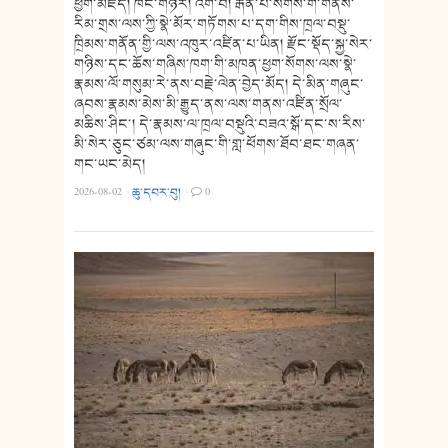
ཕྱག་མཛོད། ཁང་གཉེར། འགོ་བ། རྒན་པོ་སོགས་གོ་གནས་
རིམ་གྲས་ལས་ཀྱི་སྣེ་མོར་གཏོགས་པ་དག་གིས་ཁྲལ་བསྡུ་
ཁྲིམས་གནོན་གྱི་ལས་འཁུར་འཛིན་པ་ཡིན། རྫོང་སྡོད་སྐྱ་སེར་
གཉིས་དང་ཆོས་གཞིས་ཁག་གི་མཁན་ཕྱག་སོགས་ལས་སྣེ་
རྣམས་ལོ་གསུམ་རེ་ནས་བརྗེ་ལེན་བྱེད་མོད། དེ་མིན་གཞུང་
ཞབས་རྣམས་མེས་མི་རྒྱུད་ནས་ལས་གནས་འཛིན་སྲོལ་
མཆིས་ཤིང་། དེ་རྣམས་ལ་ཁྲལ་བསྡུའི་བཟའ་སྒོ་དང་ས་རིས་
མི་སེར་ཅུང་ཙམ་ལས་གཞུང་གི་གླ་ཕོགས་ཐོབ་ཐང་གཞན་
གང་ཡང་མེད།
2026-08-02
·
ཆུ་དབར་བུ།
·
0