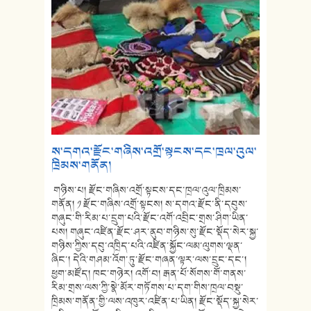
ས་དགའ་རྫོང་གཞིས་འགྲོ་སྟངས་དང་ཁྲལ་འུལ་
ཁྲིམས་གནོན།
གཉིས་པ། རྫོང་གཞིས་འགྲོ་སྟངས་དང་ཁྲལ་འུལ་ཁྲིམས་
གནོན། ༡ རྫོང་གཞིས་འགྲོ་སྟངས། ས་དགའ་རྫོང་ནི་དབུས་
གཞུང་གི་རིམ་པ་དྲུག་པའི་རྫོང་འགོ་འབྲིང་གྲས་ཤིག་ཡིན་
པས། གཞུང་འཛིན་རྫོང་ཤར་ནུབ་གཉིས་སུ་རྫོང་སྡོད་སེར་སྐྱ་
གཉིས་ཀྱིས་དབུ་འཁྲིད་པའི་འཛིན་སྐྱོང་ལམ་ལུགས་ལྡན་
ཞིང་། དེའི་གཤམ་འོག་ཏུ་རྫོང་གཞན་ལྟར་ལས་དྲུང་དང་།
ཕྱག་མཛོད། ཁང་གཉེར། འགོ་བ། རྒན་པོ་སོགས་གོ་གནས་
རིམ་གྲས་ལས་ཀྱི་སྣེ་མོར་གཏོགས་པ་དག་གིས་ཁྲལ་བསྡུ་
ཁྲིམས་གནོན་གྱི་ལས་འཁུར་འཛིན་པ་ཡིན། རྫོང་སྡོད་སྐྱ་སེར་