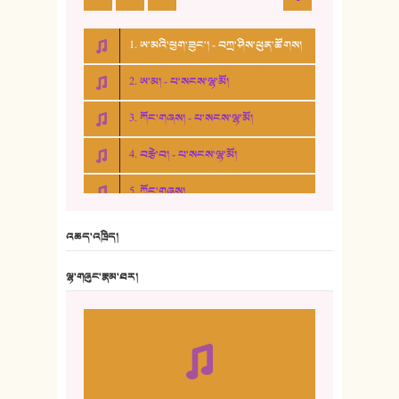
1. ཨ་མའི་ཕྱག་ཟུང་། - བཀྲ་ཤིས་ཕུན་ཚོགས།
2. ཨ་མ། - པ་སངས་ལྷ་མོ།
3. ཀོང་གཞས། - པ་སངས་ལྷ་མོ།
4. བརྩེ་བ། - པ་སངས་ལྷ་མོ།
5. ཀོང་གཞས།
6. ཆོལ་གསུམ་བྲོ་གཞས། - སྒྲོན་གསལ།
འཆད་འཁྲིད།
7. ལྷག་སྒྲོན་ལགས།
ལྷ་གཞུང་རྣམ་ཐར།
8. ཆང་གཞས།
9. ཆང་གཞས། ༢
10. ཆང་གཞས། ༣