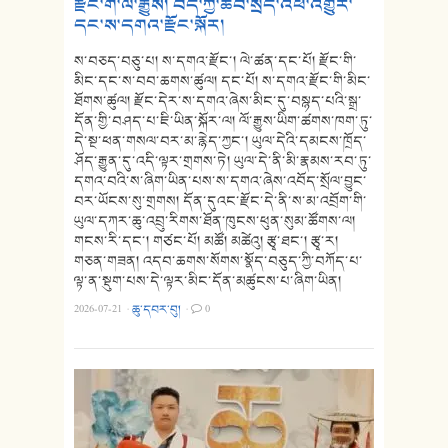
རྫོང་གི་ལོ་རྒྱུས། བོད་ཀྱི་ཆབ་སྲིད་འཕོ་འགྱུར་
དང་ས་དགའ་རྫོང་སྐོར།
ས་བཅད་བཅུ་པ། ས་དགའ་རྫོང་། ལེ་ཚན་དང་པོ། རྫོང་གི་
མིང་དང་ས་བབ་ཆགས་ཚུལ། དང་པོ། ས་དགའ་རྫོང་གི་མིང་
ཐོགས་ཚུལ། རྫོང་དེར་ས་དགའ་ཞེས་མིང་དུ་བསྙད་པའི་སྒྲ་
དོན་གྱི་བཤད་པ་ཇི་ཡིན་སྐོར་ལ། ལོ་རྒྱུས་ཡིག་ཚགས་ཁག་ཏུ་
དེ་སྔ་ཕན་གསལ་བར་མ་རྙེད་ཀྱང་། ཡུལ་དེའི་དམངས་ཁྲོད་
ཤོད་རྒྱུན་དུ་འདི་ལྟར་གྲགས་ཏེ། ཡུལ་དེ་ནི་མི་རྣམས་རབ་ཏུ་
དགའ་བའི་ས་ཞིག་ཡིན་པས་ས་དགའ་ཞེས་འབོད་སྲོལ་བྱུང་
བར་ཡོངས་སུ་གྲགས། དོན་དུའང་རྫོང་དེ་ནི་ས་མ་འབྲོག་གི་
ཡུལ་དཀར་ཆུ་འབྲུ་རིགས་ཐོན་ཁུངས་ཕུན་སུམ་ཚོགས་ལ།
གངས་རི་དང་། གཙང་པོ། མཚོ། མཚེའུ། རྩྭ་ཐང་། རྩྭ་ར།
གཅན་གཟན། འདབ་ཆགས་སོགས་སྣོད་བཅུད་ཀྱི་བཀོད་པ་
ལྟ་ན་སྡུག་པས་དེ་ལྟར་མིང་དོན་མཚུངས་པ་ཞིག་ཡིན།
2026-07-21
·
ཆུ་དབར་བུ།
·
0