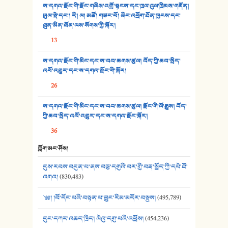
ས་དགའ་རྫོང་གི་རྫོང་གཞིས་འགྲོ་སྟངས་དང་ཁྲལ་འུལ་ཁྲིམས་གནོན།
33. འཛོམས་པའི་ལམ།
ཡུལ་སྡེ་དང་། རི། ལ། མཚོ། གཙང་པོ། ཞིང་འབྲོག་ཐོན་ཁུངས་དང་
ཐུན་མིན་ཐོན་ལས་སོགས་ཀྱི་སྐོར།
34. ཉི་མ་སེམས་ལ་ཞོག་དང་། - ཟླ་སྒྲོན།
13
35. ང་ཚོ་ཕན་ཚུན་མཇལ་ནས། - ཟླ་སྒྲོན།
ས་དགའ་རྫོང་གི་མིང་དང་ས་བབ་ཆགས་ཚུལ། བོད་ཀྱི་ཆབ་སྲིད་
འཕོ་འགྱུར་དང་ས་དགའ་རྫོང་གི་སྐོར།
36. ཟླ་གཞོན་སྙན་དབྱངས། - ཟླ་སྒྲོན།
26
37. མཚོ་སྔོན་པོ། - ཟླ་སྒྲོན།
ས་དགའ་རྫོང་གི་མིང་དང་ས་བབ་ཆགས་ཚུལ། རྫོང་གི་ལོ་རྒྱུས། བོད་
38. ཡབ་ཡུམ། - ཟླ་སྒྲོན།
ཀྱི་ཆབ་སྲིད་འཕོ་འགྱུར་དང་ས་དགའ་རྫོང་སྐོར།
36
39. དྲིལ་བུའི་སྐལ་སྒྲ། - ཟླ་སྒྲོན།
ཀློག་མང་ཤོས།
40. ང་ཚོ་ཕན་ཚུན་མཇལ་ནས། - ཟླ་སྒྲོན།
དུས་རབས་བདུན་པ་ནས་བཅུ་དགུའི་བར་གྱི་བརྡ་སྤྲོད་ཀྱི་དཔེ་ཐོ་
41. མཚན་ཚོགས་ཞབས་བྲོ་སྣ་མང་། - བོད་གཞས་ཕྱོགས་བསྒྲིགས།
འགའ།
(830,483)
༄༅། །བོ་དོང་པའི་བསྟན་པ་བྱུང་རིམ་མདོར་བསྡུས།
(495,789)
དུང་དཀར་འཆད་ཁྲིད། ལེའུ་དགུ་པའི་འཕྲོས།
(454,236)