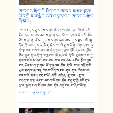
ས་དགའ་རྫོང་གི་མིང་དང་ས་བབ་ཆགས་ཚུལ།
བོད་ཀྱི་ཆབ་སྲིད་འཕོ་འགྱུར་དང་ས་དགའ་རྫོང་
གི་སྐོར།
ས་བཅད་བཅུ་པ། ས་དགའ་རྫོང་། ལེ་ཚན་དང་པོ། རྫོང་གི་
མིང་དང་ས་བབ་ཆགས་ཚུལ། དང་པོ། ས་དགའ་རྫོང་གི་མིང་
ཐོགས་ཚུལ། རྫོང་དེར་ས་དགའ་ཞེས་མིང་དུ་བསྙད་པའི་སྒྲ་
དོན་གྱི་བཤད་པ་ཇི་ཡིན་སྐོར་ལ། ལོ་རྒྱུས་ཡིག་ཚགས་ཁག་ཏུ་
དེ་སྔ་ཕན་གསལ་བར་མ་རྙེད་ཀྱང་། ཡུལ་དེའི་དམངས་ཁྲོད་
ཤོད་རྒྱུན་དུ་འདི་ལྟར་གྲགས་ཏེ། ཡུལ་དེ་ནི་མི་རྣམས་རབ་ཏུ་
དགའ་བའི་ས་ཞིག་ཡིན་པས་ས་དགའ་ཞེས་འབོད་སྲོལ་བྱུང་
བར་ཡོངས་སུ་གྲགས། དོན་དུའང་རྫོང་དེ་ནི་ས་མ་འབྲོག་གི་
ཡུལ་དཀར་ཆུ་འབྲུ་རིགས་ཐོན་ཁུངས་ཕུན་སུམ་ཚོགས་ལ།
གངས་རི་དང་། གཙང་པོ། མཚོ། མཚེའུ། རྩྭ་ཐང་། རྩྭ་ར།
གཅན་གཟན། འདབ་ཆགས་སོགས་སྣོད་བཅུད་ཀྱི་བཀོད་པ་
ལྟ་ན་སྡུག་པས་དེ་ལྟར་མིང་དོན་མཚུངས་པ་ཞིག་ཡིན།
2026-07-31
·
ཆུ་དབར་བུ།
·
0