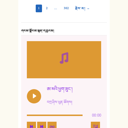
1
2
…
302
རྗེས་མ། →
གངས་ལྗོངས་སྙན་དབྱངས།
ཨ་མའི་ཕྱག་ཟུང་།
བཀྲ་ཤིས་ཕུན་ཚོགས།
00:00