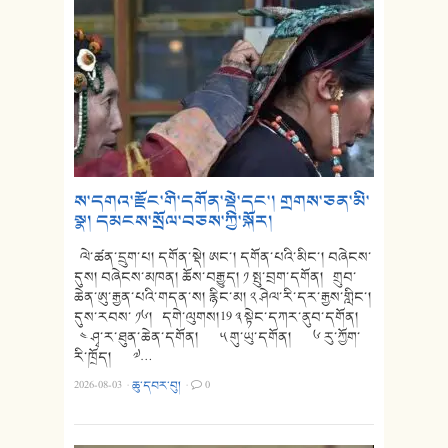
ས་དགའ་རྫོང་གི་དགོན་སྡེ་དང་། གྲགས་ཅན་མི་
སྣ། དམངས་སྲོལ་བཅས་ཀྱི་སྐོར།
ལེ་ཚན་དྲུག་པ། དགོན་སྡེ། ཨང་། དགོན་པའི་མིང་། བཞེངས་
དུས། བཞེངས་མཁན། ཆོས་བརྒྱུད། ༡ སྤུ་བྲག་དགོན། གྲུབ་
ཆེན་ཨུ་རྒྱན་པའི་གདན་ས། རྙིང་མ། ༢ ཤེལ་རི་དར་རྒྱས་གླིང་།
དུས་རབས་ ༡༦། དགེ་ལུགས།19 ༣ སྟེང་དཀར་ནུབ་དགོན།
༤ ཤྭ་ར་ཐུན་ཆེན་དགོན། ༥ གུ་ཡུ་དགོན། ༦ རུ་ཀྱོག་
རི་ཁྲོད། ༧…
2026-08-03
·
ཆུ་དབར་བུ།
·
0