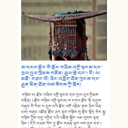
ས་དགའ་རྫོང་གི་རྫོང་གཞིས་འགྲོ་སྟངས་དང་
ཁྲལ་འུལ་ཁྲིམས་གནོན། ཡུལ་སྡེ་དང་། རི། ལ།
མཚོ། གཙང་པོ། ཞིང་འབྲོག་ཐོན་ཁུངས་དང་
ཐུན་མིན་ཐོན་ལས་སོགས་ཀྱི་སྐོར།
གཉིས་པ། རྫོང་གཞིས་འགྲོ་སྟངས་དང་ཁྲལ་འུལ་ཁྲིམས་
གནོན། ༡ རྫོང་གཞིས་འགྲོ་སྟངས། ས་དགའ་རྫོང་ནི་དབུས་
གཞུང་གི་རིམ་པ་དྲུག་པའི་རྫོང་འགོ་འབྲིང་གྲས་ཤིག་ཡིན་
པས། གཞུང་འཛིན་རྫོང་ཤར་ནུབ་གཉིས་སུ་རྫོང་སྡོད་སེར་སྐྱ་
གཉིས་ཀྱིས་དབུ་འཁྲིད་པའི་འཛིན་སྐྱོང་ལམ་ལུགས་ལྡན་
ཞིང་། དེའི་གཤམ་འོག་ཏུ་རྫོང་གཞན་ལྟར་ལས་དྲུང་དང་།