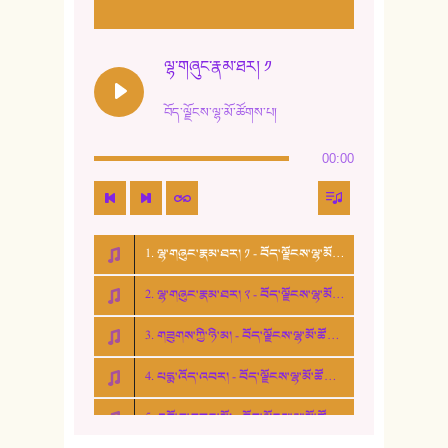
11. ལོ་གསར།
12. ལོ་གསར། ༢
ལྷ་གཞུང་རྣམ་ཐར། ༡
13. ཆུང་འདྲིས། - ཟླ་སྒྲོན།
བོད་ལྗོངས་ལྷ་མོ་ཚོགས་པ།
14. སྙིང་རྗེ་མོ། - ཚེ་འགྱུར་མེད།
00:00
15. ཤམ་པ་ལ་ཡི་སྲས་མོ།
16. ལྷ་བུ་དར་བུ།
1. ལྷ་གཞུང་རྣམ་ཐར། ༡ - བོད་ལྗོངས་ལྷ་མོ་ཚོགས་པ།
17. ང་བོད་པ་ཡིན། - ཕུར་བུ་རྣམ་རྒྱལ།
2. ལྷ་གཞུང་རྣམ་ཐར། ༢ - བོད་ལྗོངས་ལྷ་མོ་ཚོགས་པ།
18. ང་ལ་བྱམས་པའི་ཨ་མ།
3. གཟུགས་ཀྱི་ཉི་མ། - བོད་ལྗོངས་ལྷ་མོ་ཚོགས་པ།
19. ཆ་རྐྱེན་མེད་པའི་སེམས།
4. པདྨ་འོད་འབར། - བོད་ལྗོངས་ལྷ་མོ་ཚོགས་པ།
20. བསྟན་རྒྱས་གླིང་།
5. འགྲོ་བ་བཟང་མོ། - བོད་ལྗོངས་ལྷ་མོ་ཚོགས་པ།
21. ཕ་སྐད།