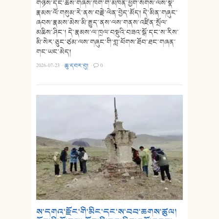
གཉིས་དང་ཆོས་གཞིས་ཁག་གི་མཁན་ཕྱག་སོགས་ལས་སྣེ་
རྣམས་ལོ་གསུམ་རེ་ནས་བརྗེ་ལེན་བྱེད་མོད། དེ་མིན་གཞུང་
ཞབས་རྣམས་མེས་མི་རྒྱུད་ནས་ལས་གནས་འཛིན་སྲོལ་
མཆིས་ཤིང་། དེ་རྣམས་ལ་ཁྲལ་བསྡུའི་བཟའ་སྒོ་དང་ས་རིས་
མི་སེར་ཅུང་ཙམ་ལས་གཞུང་གི་གླ་ཕོགས་ཐོབ་ཐང་གཞན་
གང་ཡང་མེད།
2026-07-23
·
ཆུ་དབར་བུ།
·
0
ས་དགའ་རྫོང་གི་མིང་དང་ས་བབ་ཆགས་ཚུལ།