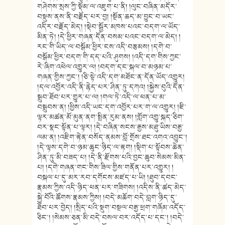
གཤེགས་སྲས་ཀྱི་སྡོམ་ལ་འཇུག་པ་ནི། །ལུང་བཞིན་མདོར་
བསྡུས་ནས་ནི་བརྗོད་པར་བྱ། །སྔོན་ཆད་མ་བྱུང་བ་ཡང་
འདིར་བརྗོད་མེད། །སྡེབ་སྦྱོར་མཁས་པའང་བདག་ལ་ཡོད་
མིན་ཏེ། །དེ་ཕྱིར་གཞན་དོན་བསམ་པའང་བདག་ལ་མེད། །
རང་གི་ཡིད་ལ་བསྒོམ་ཕྱིར་ངས་འདི་བརྩམས། །དགེ་བ་
བསྒོམ་ཕྱིར་བདག་གི་དད་པའི་ཤུགས། །འདི་དག་གིས་ཀྱང་
རེ་ཞིག་འཕེལ་འགྱུར་ལ། །བདག་དང་སྐལ་བ་མཉམ་པ་
གཞན་གྱིས་ཀྱང༌། །ཅི་སྟེ་འདི་དག་མཐོང་ན་དོན་ཡོད་འགྱུར།
།དལ་འབྱོར་འདི་ནི་རྙེད་པར་ཤིན་ཏུ་དཀའ། །སྐྱེས་བུའི་དོན་
སྒྲུབ་ཐོབ་པར་གྱུར་པ་ལ། །གལ་ཏེ་འདི་ལ་ཕན་པ་མ་
བསྒྲུབས་ན། །ཕྱིས་འདི་ཡང་དག་འབྱོར་པར་ག་ལ་འགྱུར། །ཇི་
ལྟར་མཚན་མོ་མུན་ནག་སྤྲིན་རུམ་ནས། །གློག་འགྱུ་སྐད་ཅིག་
བར་སྣང་སྟོན་པ་ལྟར། །དེ་བཞིན་སངས་རྒྱས་མཐུ་ཡིས་བརྒྱ་
ལམ་ན། །འཇིག་རྟེན་བསོད་ནམས་བློ་གྲོས་ཐང་འགའ་འབྱུང༌།
།དེ་ལྟས་དགེ་བ་ཉམ་ཆུང་ཉིད་ལ་རྟག། །སྡིག་པ་སྟོབས་ཆེན་
ཤིན་ཏུ་མི་བཟད་པ། །དེ་ནི་རྫོགས་པའི་བྱང་ཆུབ་སེམས་མིན་
པ། །དགེ་གཞན་གང་གིས་ཟིལ་གྱིས་གནོན་པར་འགྱུར། །
བསྐལ་པ་དུ་མར་རབ་དགོངས་མཛད་པ་ཡི། །ཐུབ་དབང་
རྣམས་ཀྱིས་འདི་ཉིད་ཕན་པར་གཟིགས། །འདིས་ནི་ཚད་མེད་
སྐྱེ་བོའི་ཚོགས་རྣམས་ཀྱིས། །བདེ་མཆོག་བདེ་བླག་ཉིད་དུ་
ཐོབ་པར་བྱེད། །སྲིད་པའི་སྡུག་བསྔལ་བརྒྱ་ཕྲག་གཞོམ་འདོད་
ཅིང༌། །སེམས་ཅན་མི་བདེ་བསལ་བར་འདོད་པ་དང༌། །བདེ་