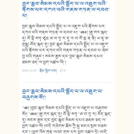
བྱང་ཆུབ་སེམས་དཔའི་སྤྱོད་པ་ལ་འཇུག་པའི་
རྟོགས་པར་དཀའ་བའི་གནས་གཏན་ལ་དབབ་
པ།
བྱང་ཆུབ་སེམས་དཔའི་སྤྱོད་པ་ལ་འཇུག་པའི་རྟོགས་པར་
དཀའ་བའི་གནས་གཏན་ལ་དབབ་པ། ༄༅༅། །རྒྱ་གར་སྐད་
དུ། བོ་དྷི་སཏྭ་ཙཱརྻ་ཨ་བ་ཏཱ་ར་དུ་ར་བ་བོ་དྷ་ན་ནི། ཡ་ནཱ་མ་
གྲནྠཱ། བོད་སྐད་དུ། བྱང་ཆུབ་སེམས་དཔའི་སྤྱོད་པ་ལ་འཇུག་
པའི་རྟོགས་པར་དཀའ་བའི་གནས་གཏན་ལ་དབབ་པ་ཞེས་
བྱ་བའི་གཞུང༌། སངས་རྒྱས་དང་བྱང་ཆུབ་སེམས་དཔའ་
ཐམས་ཅད་ལ་ཕྱག་འཚལ་ལོ། །
2016-12-05
·
རྩོམ་སྒྲིག་པས།
·
0
བྱང་ཆུབ་སེམས་དཔའི་སྤྱོད་པ་ལ་འཇུག་པ་
བཞུགས་སོ།།
༄༅། །བྱང་ཆུབ་སེམས་དཔའི་སྤྱོད་པ་ལ་འཇུག་པ་བཞུགས་
སོ།། ༄༅༅། །རྒྱ་གར་སྐད་དུ། བོ་དྷི་སཏྭ་་ཨ་བ་ཏཱ་ར། བོད་སྐད་
དུ། སངས་རྒྱས་དང་བྱང་ཆུབ་སེམས་དཔའ་ཐམས་ཅད་ལ་
ཕྱག་འཚལ་ལོ། །བདེ་གཤེགས་ཆོས་ཀྱི་སྐུ་མངའ་སྲས་བཅས་
དང༌། །ཕྱག་འོས་ཀུན་ལའང་གུས་པར་ཕྱག་འཚལ་ཏེ། །བདེ་