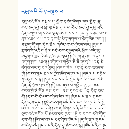
དབུ་མའི་དོན་བསྡུས་པ།
དབུ་མའི་དོན་བསྡུས་པ། སློབ་དཔོན་ལེགས་ལྡན་བྱེད། རྒྱ་
གར་སྐད་དུ། མ་བླ་མཱ༔སཾརྫ་གྲ་ཧད། བོད་སྐད་དུ། དབུ་མའི་
དོན་བསྡུས་པ། བཅོམ་ལྡན་འདས་དཔལ་ཀུན་དུ་བཟང་པོ་ལ་
ཕྱག་འཚལ་ལོ། །གང་དག་སྐྱེ་མེད་རྟོགས་པ་ཉིད་ཡིན་ཡང༌། །
ཐ་སྙད་དོ་གང་སྙིང་རྗེས་འཁོར་བ་མ་སྟོངས་པར། །རྒྱལ་བ་
རྣམས་ནི་འཇིག་རྟེན་བདེ་བར་བསྐྱབ་པའི་ཕྱིར། །འདི་རུ་
བཞུགས་ཀྱང་དྲི་མེད་བློ་དང་ལྡན། །དེ་དག་རྣམས་ལ་རྟག་ཏུ་
བདག་ཕྱག་འཚལ། །བདེན་པ་གཉིས་ནི་ཇི་ལྟ་བུའི། །དོན་ནི་
རྟོགས་པར་བྱ་བའི་ཕྱིར། །བདག་གིས་འདི་ནི་རབ་བརྩམས་
ཏེ། །སངས་རྒྱས་རྣམས་ཀྱིས་ཆོས་བསྟན་པ། །བདེན་པ་གཉིས་
སུ་འདུས་པ་སྟེ། །དོན་དམ་དང་ནི་ཀུན་རྫོབ་པོ། །དམ་པའི་
དོན་ནི་སྤྲོས་བྲལ་ཏེ། །དེ་ཡང་རྣམ་པ་གཉིས་སུ་བྱ། །རྣམ་
གྲངས་ཀྱི་ནི་དོན་དམ་དང༌། །རྣམ་གྲངས་མ་ཡིན་དོན་དམ་
མོ། །དང་པོ་དེ་ཡང་གཉིས་ཡིན་ཏེ། །རིགས་པ་རྣམ་གྲངས་
དོན་དམ་དང༌། །སྐྱེ་བ་བཀག་པའི་དོན་དམ་མོ། །མུ་པོ་ནི་སྐྱེ་
འགོག་ལ་སོགས་པའི། །གཏན་ཚིགས་བཞི་ཡི་རིགས་པ་བདེ། །
སྣང་བའི་དངོས་པོ་ཐམས་ཅད་ཀྱང༌། །སྐྱེ་བ་བཀག་པའི་དོན་
དམ་མོ། །སྤྲོས་པ་ཐམས་ཅད་ཀྱིས་སྟོང་པ། །དེ་ནི་རྣམ་གྲངས་
མ་ཡིན་པའི། །དམ་པའི་དོན་དུ་ཤེས་པར་བྱ། །ཡོད་པའི་མཐའ་