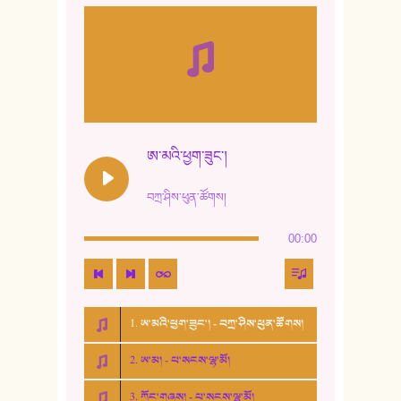
ཨ་མའི་ཕྱག་ཟུང་།
བཀྲ་ཤིས་ཕུན་ཚོགས།
00:00
1. ཨ་མའི་ཕྱག་ཟུང་། - བཀྲ་ཤིས་ཕུན་ཚོགས།
2. ཨ་མ། - པ་སངས་ལྷ་མོ།
3. ཀོང་གཞས། - པ་སངས་ལྷ་མོ།