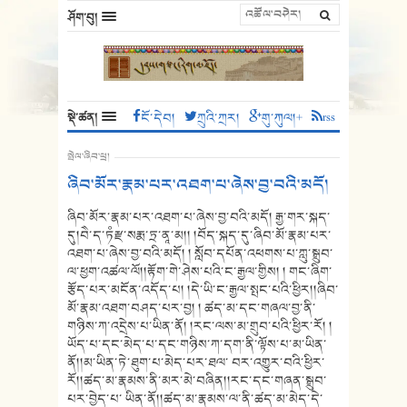
ཤོག་བུ།
སྡེ་ཚན།
ངོ་དེབ།
ཀྲུའི་ཀྲར།
གུ་ཀུལ།+
rss
སྤེལ་ཞིབ་ཕྲ།
ཞིབ་མོར་རྣམ་པར་འཐག་པ་ཞེས་བྱ་བའི་མདོ།
ཞིབ་མོར་རྣམ་པར་འཐག་པ་ཞེས་བྱ་བའི་མདོ། རྒྱ་གར་སྐད་
དུ།བཻ་ད་ཏཾརྫ་སརྨ་ཏྲ་ནཱ་མ།། །བོད་སྐད་དུ་ཞིབ་མོ་རྣམ་པར་
འཐག་པ་ཞེས་བྱ་བའི་མདོ། ། སློབ་དཔོན་འཕགས་པ་ཀླུ་སྒྲུབ་
ལ་ཕྱག་འཚལ་ལོ།།རྟོག་གེ་ཤེས་པའི་ང་རྒྱལ་གྱིས། ། གང་ཞིག་
རྩོད་པར་མངོན་འདོད་པ། །དེ་ཡི་ང་རྒྱལ་སྤང་པའི་ཕྱིར།།ཞིབ་
མོ་རྣམ་འཐག་བཤད་པར་བྱ། ། ཚད་མ་དང་གཞལ་བྱ་ནི་
གཉིས་ཀ་འདྲེས་པ་ཡིན་ནོ། །རང་ལས་མ་གྲུབ་པའི་ཕྱིར་རོ། །
ཡོད་པ་དང་མེད་པ་དང་གཉིས་ཀ་དག་ནི་ལྟོས་པ་མ་ཡིན་
ནོ།།མ་ཡིན་ཏེ་ཐུག་པ་མེད་པར་ཐལ་ བར་འགྱུར་བའི་ཕྱིར་
རོ།།ཚད་མ་རྣམས་ནི་མར་མེ་བཞིན།།རང་དང་གཞན་སྒྲུབ་
པར་བྱེད་པ་ ཡིན་ནོ།།ཚད་མ་རྣམས་ལ་ནི་ཚད་མ་མེད་དེ་