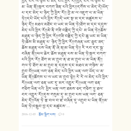
ཁྱད་པར་ལ་ལྟོས་པ་མེད་པའི་ཕྱིར་རོ།།ཁྱད་པར་ལ་ལྟོས་པ་
མ་ ཡིན་ནོ།།སྔར་བཀག་ཟིན་པའི་ཕྱིར།།དགོས་པ་མེད་དེ།ཡོད་
པ་དང་མེད་པ་ཉིད་ཀྱི་ཕྱིར་རོ།། བྱེ་མ་ལ་འཇུག་པ་མ་ཡིན་
ཏེ།།དཔེ་ཡོད་པའི་ཕྱིར་རོ།།དེ་ཡང་སྔ་མ་དང་མཚུངས་པ་
ཉིད་དོ།། མཐའ་མཐོང་བ་ཡང་མ་ཡིན་ཏེ།ཐོག་མ་དང་དབུས་
མེད་པའི་ཕྱིར་རོ།།མེ་ནི་གཟི་བརྗིད་ཀྱི་དཔེ་ མ་ཡིན་ཏེ།།ཆོས་
མཐུན་པ་ཉིད་ཀྱི་ཕྱིར་རོ།།གཟི་བརྗིད་ཀྱི་དཔེ་ཆུ་ཡང་མ་ཡིན་
ཏེ།ཆོས་མི་མཐུན་པ་ ཉིད་ཀྱི་ཕྱིར་རོ།།གཞན་ཡང་ཅུང་ཟད་
ཆོས་མཐུན་པས་ཡིན་ནོ་ཞེ་ན།མ་ཡིན་ཏེ།། རི་རབ་དང་སྐྲ་
བཞིན་ནོ།།ཕལ་ཆེར་ཆོས་མཐུན་པས་མ་ཡིན་ཏེ།སྔར་བཀག་
པའི་ཕྱིར་རོ།། ཐོག་མ་མ་གྲུབ་ན་ཐ་མ་གྲུབ་པ་མ་ཡིན་ནོ།།
གལ་ཏེ་ཐོག་མ་མ་གྲུབ་ན་དབུས་དང་མཐའ་མ་གཉིས་ མ་
གྲུབ་བོ།།ཡན་ལག་ཅན་མེད་པའི་ཕྱིར་ཡན་ལག་ཡོད་པ་མ་
ཡིན་ནོ།།ཚོགས་པ་ལ་ཡང་མ་གྲུབ་སྟེ།། རེ་རེ་ལ་མེད་པའི་ཕྱིར་
རོ།།ཡན་ལག་ཅན་ཡང་དུ་མར་འགྱུར་རོ།།ཡན་ལག་ཅན་
གཅིག་ཡིན་པའི་ ཕྱིར་ཡན་ལག་ཐམས་ཅད་གཅིག་ཏུ་ཐལ་
བར་འགྱུར་རོ།།དུས་གསུམ་དུ་མ་གྲུབ་པས་ཡན་ལག་ ཅན་
མེད་དོ།།འོན་ཏེ་རྩ་བལ་བ་ཛ་བཞིན་དུ་འགྲུབ་པ་ཡིན་ནོ།།མ་
ཡིན་ཏེ།བསྒྲུབ་བྱ་དང་མཚུངས་…
2016-12-05
·
རྩོམ་སྒྲིག་པས།
·
0