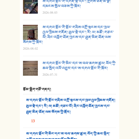
25. མགྲོན་པོ།
ས་དགའ་རྫོང་གི་དགོན་སྡེ་དང་། གྲགས་ཅན་མི་སྣ།
དམངས་སྲོལ་བཅས་ཀྱི་སྐོར།
2026-08-03
26. ཨ་མའི་ཐང་ཁུག
27. ལྕེ་བདེ་ཞོལ་གྱི་པང་གདན།
ས་དགའ་རྫོང་གི་རྫོང་གཞིས་འགྲོ་སྟངས་དང་ཁྲལ་
འུལ་ཁྲིམས་གནོན། ཡུལ་སྡེ་དང་། རི། ལ། མཚོ། གཙང་
པོ། ཞིང་འབྲོག་ཐོན་ཁུངས་དང་ཐུན་མིན་ཐོན་ལས་
28. སྟོད་གཞས། - ཕན་ཐོག
སོགས་ཀྱི་སྐོར།
2026-08-02
29. རྣམ་བུ། - འཕྱོངས་ཞོལ་སྒྲོལ་མ།
ས་དགའ་རྫོང་གི་མིང་དང་ས་བབ་ཆགས་ཚུལ། བོད་ཀྱི་
30. སི་ལིང་འབྲི་མོ། - ཕན་ཐོག
ཆབ་སྲིད་འཕོ་འགྱུར་དང་ས་དགའ་རྫོང་གི་སྐོར།
2026-07-31
31. ཕ་ཡུལ་ཡར་ཀླུང་།
རྩོམ་སྒྲིག་གཙོ་གནད།
32. ཨ་མ།
ས་དགའ་རྫོང་གི་རྫོང་གཞིས་འགྲོ་སྟངས་དང་ཁྲལ་འུལ་ཁྲིམས་གནོན།
33. འཛོམས་པའི་ལམ།
ཡུལ་སྡེ་དང་། རི། ལ། མཚོ། གཙང་པོ། ཞིང་འབྲོག་ཐོན་ཁུངས་དང་
ཐུན་མིན་ཐོན་ལས་སོགས་ཀྱི་སྐོར།
34. ཉི་མ་སེམས་ལ་ཞོག་དང་། - ཟླ་སྒྲོན།
13
35. ང་ཚོ་ཕན་ཚུན་མཇལ་ནས། - ཟླ་སྒྲོན།
ས་དགའ་རྫོང་གི་མིང་དང་ས་བབ་ཆགས་ཚུལ། བོད་ཀྱི་ཆབ་སྲིད་