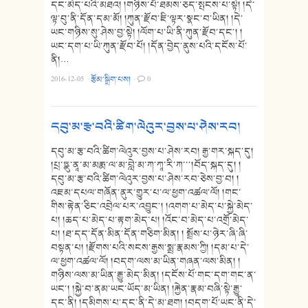
དང་མེད་པའི་མཐའ། །གཉིས་པོ་ཐམས་ཅད་སྤངས་པ་སྟེ། །དེ་
ལྟ་བུ་ནི་དོན་དམ་མོ། །ཀུན་རྫོབ་ཇི་ལྟར་སྣང་བ་ཡིན། །དེ་
ཡང་གཉིས་སུ་ཤེས་བྱ་སྟེ། །ལོག་པ་ཡི་ནི་ཀུན་རྫོབ་དང༌། །
ཡང་དག་པ་ཡི་ཀུན་རྫོབ་པོ། །དོན་བྱེད་ནུས་པའི་དངོས་པོ་
ནི།…
2016-12-05
·
རྩོམ་སྒྲིག་པས།
·
0
དབུ་མ་རྩ་བའི་ཚིག་ལེའུར་བྱས་པ་ཤེས་རབ།
དབུ་མ་རྩ་བའི་ཚིག་ལེའུར་བྱས་པ་ཤེས་རབ། རྒྱ་གར་སྐད་དུ།
།པྲ་ཏྣུ་ནཱ་མ་མརྨ་ལ་མ་བླེ་མ་ཀ་ཀཱ་རི་ཀ་་༌།བོད་སྐད་དུ། །
དབུ་མ་རྩ་བའི་ཚིག་ལེའུར་བྱས་པ་ཤེས་རབ་ཅེས་བྱ་བ། །
འཇམ་དཔལ་གཞོན་ནུར་གྱུར་པ་ལ་ཕྱག་འཚལ་ལོ། །གང་
གིས་རྟེན་ཅིང་འབྲེལ་པར་འབྱུང༌། །འགག་པ་མེད་པ་སྐྱེ་མེད་
པ། །ཆད་པ་མེད་པ་རྟག་མེད་པ། །འོང་བ་མེད་པ་འགྲོ་མེད་
པ། །ཐ་དད་དོན་མིན་དོན་གཅིག་མིན། ། སྤྲོས་པ་ཉེར་ཞི་ཞི་
བསྟན་པ། །རྫོགས་པའི་སངས་རྒྱས་སྨྲ་རྣམས་ཀྱི། །དམ་པ་དེ་
ལ་ཕྱག་འཚལ་ལོ། །བདག་ལས་མ་ཡིན་གཞན་ལས་མིན། །
གཉིས་ལས་མ་ཡིན་རྒྱུ་མེད་མིན། །དངོས་པོ་གང་དག་གང་ན་
ཡང༌། །སྐྱེ་བ་ནམ་ཡང་ཡོད་མ་ཡིན། །རྐྱེན་རྣམ་བཞི་སྟེ་རྒྱུ་
དང་ནི། །དམིགས་པ་དང་ནི་དེ་མ་ཐག། །བདག་པོ་ཡང་ནི་དེ་