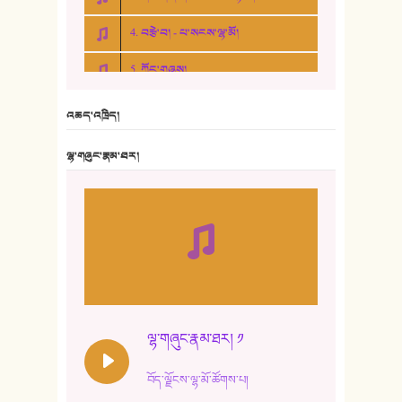
4. བརྩེ་བ། - པ་སངས་ལྷ་མོ།
5. ཀོང་གཞས།
6. ཆོལ་གསུམ་བྲོ་གཞས། - སྒྲོན་གསལ།
འཆད་འཁྲིད།
7. ལྷག་སྒྲོན་ལགས།
ལྷ་གཞུང་རྣམ་ཐར།
8. ཆང་གཞས།
9. ཆང་གཞས། ༢
10. ཆང་གཞས། ༣
11. ལོ་གསར།
12. ལོ་གསར། ༢
ལྷ་གཞུང་རྣམ་ཐར། ༡
13. ཆུང་འདྲིས། - ཟླ་སྒྲོན།
བོད་ལྗོངས་ལྷ་མོ་ཚོགས་པ།
14. སྙིང་རྗེ་མོ། - ཚེ་འགྱུར་མེད།