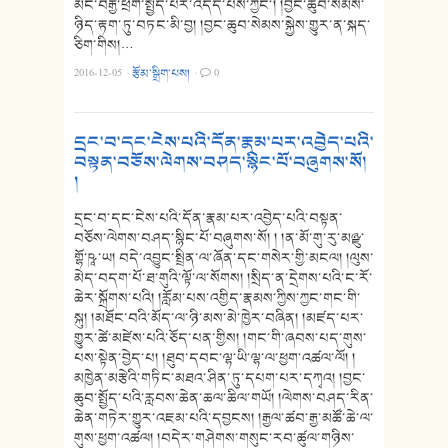
མང་བརྒྱ་ཕྲག་སྤྱོད་པར་འདོད་པས་ཀྱང༌། །བྱང་ཆུབ་སེམས་
ཉིད་རྟག་ཏུ་བཏང་མི་བྱ། །བྱང་ཆུབ་སེམས་སྐྱེས་གྱུར་ན་སྐད་
ཅིག་གིས།…
2016-12-05
·
རྩོམ་སྒྲིག་པས།
·
0
དྲང་བ་དང་ངེས་པའི་དོན་རྣམ་པར་འབྱེད་པའི་
བསྟན་བཅོས་ལེགས་བཤད་སྙིང་པོ་བཞུགས་སོ།
།
དྲང་བ་དང་ངེས་པའི་དོན་རྣམ་པར་འབྱེད་པའི་བསྟན་
བཅོས་ལེགས་བཤད་སྙིང་པོ་བཞུགས་སོ། ། །ན་མོ་གུ་རུ་མཉྫུ་
གྷོ་ཥཱ་ཡ། བདེ་འབྱུང་སྤྲིན་ལ་ཞོན་དང་གསེར་གྱི་མངལ། །ལུས་
མེད་བདག་པོ་ཐ་གུའི་ལྟོ་ལ་སོགས། །སྲིད་ན་དྲེགས་པའི་ང་རོ་
ཆེར་སྐྲོགས་པའི། །རློམ་པས་འགྱིད་རྣམས་ཀྱིས་ཀྱང་གང་གི་
སྐུ། །མཐོང་བའི་མོད་ལ་ཉི་མས་མེ་ཁྱེར་བཞིན། །མཛད་པར་
གྱུར་ཚེ་མཛེས་པའི་ཅོད་པན་གྱིས། །གང་གི་ཞབས་པད་གུས་
པས་སྟེན་བྱེད་པ། །ཐུབ་དབང་ལྷ་ཡི་ལྷ་ལ་ཕྱག་འཚལ་ལོ། །
མཁྱེན་མརྩེའི་གཏིང་མཐའ་ཤིན་ཏུ་དཔག་པར་དཀྭའ། །བྱང་
ཆུབ་སྤྱོད་པའི་རླབས་ཆེན་ཆལ་ཆིལ་གཡོ། །ལེགས་བཤད་རིན་
ཆེན་གཏེར་གྱུར་འཇམ་པའི་དབྱངས། །རྒྱལ་ཚབ་རྒྱ་མཚོ་ཆེ་ལ་
གུས་ཕྱག་འཚལ། །བདེར་གཤེགས་གསུང་རབ་ཚུལ་གཉིས་