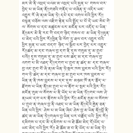
མར་མེ་ནི་འཕྲད་པའམ་མ་འཕྲད་པའི་མུན་པ་ གསལ་བར་
བྱེད་པ་མ་ཡིན་ནོ།།གཟའི་གནོད་པ་བཞིན་དུ་འདིར་ཡང་
འགྱུར་རོ་ཞེ་ན།མ་ཡིན་ཏེ། དཔེ་དང་འགལ་བའི་ཕྱིར་རོ།།
བསྟན་བཅོས་ལས་འཇིག་རྟེན་པའི་སྤྱོད་པ་པོ་དེ་ཡང་སེང་གེ་
ལ་ སོགས་པ་དང་མཚུངས་པར་མངོན་པར་འདོད་པ་ཡིན་
ནོ།།མར་མེ་ནི་རང་གི་བདག་ཉིད་གསལ་བ་ མ་ཡིན་ཏེ།།མུན་
པ་མེད་པའི་ཕྱིར་རོ།།ཕྱིན་ཅི་ལོག་ཏུ་ཐལ་བར་འགྱུར་བའི་
ཕྱིར་མུན་པ་ཡང་བདག་ ཉིད་ལ་སྒྲིབ་པར་བྱེད་པར་འགྱུར་
རོ།།ཚད་མ་དང་གཞལ་བྱ་དག་ནི་དུས་གསུམ་དུ་མ་གྲུབ་
པའོ།། དུས་གསུམ་དུ་མ་གྲུབ་པས་ཚད་མ་དང་གཞལ་བྱ་
འགག་པ་མི་འཐད་དོ།།དགག་པ་གྲུབ་ན་ཚད་མ་ དང་གཞལ་
བྱ་འང་གྲུབ་བོ་ཞེ་ན།མ་ཡིན་ཏེ།སྔར་ཁས་བླངས་པའི་ཕྱིར་རོ།།
གལ་ཏེ་ཚད་མ་དང་གཞལ་བྱ་མ་གྲུབ་པར་ཁས་བླངས་པ་
ཡིན་ན་ནི་ཁས་བླངས་པ་དང་དུས་ མཉམ་ཁོ་ནར་རྩོད་པ་
རྫོགས་པ་ཡིན་ནོ།།མ་གྲུབ་པ་ལ་རྟོག་པ་སྤང་པའི་ཕྱིར་རོ།།
མངོན་སུམ་ལ་སོགས་པ་ནི་ཡོད་པ་མ་ཡིན་ཏོ།།གང་ལས་ཤེ་
ན།ཡང་དག་པར་རྟོགས་པའི་ཕྱིར་རོ།། མངོན་སུམ་ལ་སོགས་
པ་གྲུབ་ན་གཞལ་བྱ་ནི་འཐད་པ་མ་ཡིན་ནོ།།དེའི་རྐྱེན་ཅན་
ཡིན་པའི་ཕྱིར་ ཤེས་པ་མ་ཡིན་ཞིང་ཤེས་བྱ་མ་ཡིན་ནོ།།བློ་ནི་
ཚད་མ་མ་ཡིན་ཏེ།།གཞལ་བྱ་ཡིན་པར་བརྗོད་པའི་ ཕྱིར་རོ།།
དམིགས་པ་དང་མི་དམིགས་པ་ལ་ཐེ་ཚོམ་མེད་དོ།ཡོད་པ་
ཡང་མེད་པའི་ཕྱིར་རོ།། ཐེ་ཚོམ་ཟ་བ་ནི་ཡོད་པ་མ་ཡིན་ཏེ།