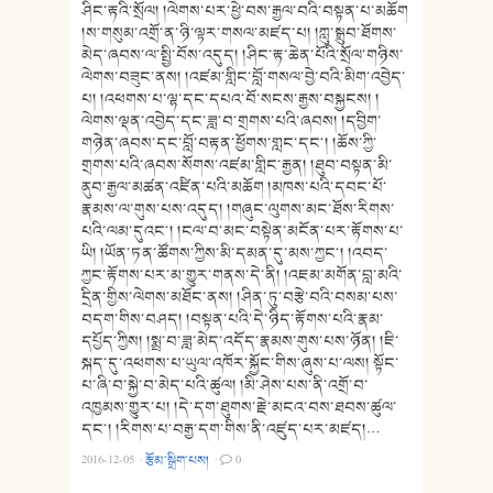
ཤིང་རྟའི་སྲོལ། །ལེགས་པར་ཕྱེ་བས་རྒྱལ་བའི་བསྟན་པ་མཆོག
།ས་གསུམ་འགྲོ་ན་ཉི་ལྟར་གསལ་མཛད་པ། །ཀླུ་སྒྲུབ་ཐོགས་
མེད་ཞབས་ལ་སྤྱི་བོས་འདུད། །ཤིང་རྟ་ཆེན་པོའི་སྲོལ་གཉིས་
ལེགས་བཟུང་ནས། །འཛམ་གླིང་བློ་གསལ་བྱེ་བའི་མིག་འབྱེད་
པ། །འཕགས་པ་ལྷ་དང་དཔའ་བོ་སངས་རྒྱས་བསྐྱངས། །
ལེགས་ལྡན་འབྱེད་དང་ཟླ་བ་གྲགས་པའི་ཞབས། །དབྱིག་
གཉེན་ཞབས་དང་བློ་བརྟན་ཕྱོགས་གླང་དང༌། །ཆོས་ཀྱི་
གྲགས་པའི་ཞབས་སོགས་འཛམ་གླིང་རྒྱན། །ཐུབ་བསྟན་མི་
ནུབ་རྒྱལ་མཚན་འཛིན་པའི་མཆོག །མཁས་པའི་དབང་པོ་
རྣམས་ལ་གུས་པས་འདུད། །གཞུང་ལུགས་མང་ཐོས་རིགས་
པའི་ལམ་དུའང༌། །ངལ་བ་མང་བསྟེན་མངོན་པར་རྟོགས་པ་
ཡི། །ཡོན་ཏན་ཚོགས་ཀྱིས་མི་དམན་དུ་མས་ཀྱང༌། །འབད་
ཀྱང་རྟོགས་པར་མ་གྱུར་གནས་དེ་ནི། །འཇམ་མགོན་བླ་མའི་
དྲིན་གྱིས་ལེགས་མཐོང་ནས། །ཤིན་ཏུ་བརྩེ་བའི་བསམ་པས་
བདག་གིས་བཤད། །བསྟན་པའི་དེ་ཉིད་རྟོགས་པའི་རྣམ་
དཔྱོད་ཀྱིས། །སྨྲ་བ་ཟླ་མེད་འདོད་རྣམས་གུས་པས་ཉོན། །ཇི་
སྐད་དུ་འཕགས་པ་ཡུལ་འཁོར་སྐྱོང་གིས་ཞུས་པ་ལས། སྟོང་
པ་ཞི་བ་སྐྱེ་བ་མེད་པའི་ཚུལ། །མི་ཤེས་པས་ནི་འགྲོ་བ་
འཁྱམས་གྱུར་པ། །དེ་དག་ཐུགས་རྗེ་མངའ་བས་ཐབས་ཚུལ་
དང༌། །རིགས་པ་བརྒྱ་དག་གིས་ནི་འཛུད་པར་མཛད།…
2016-12-05
·
རྩོམ་སྒྲིག་པས།
·
0