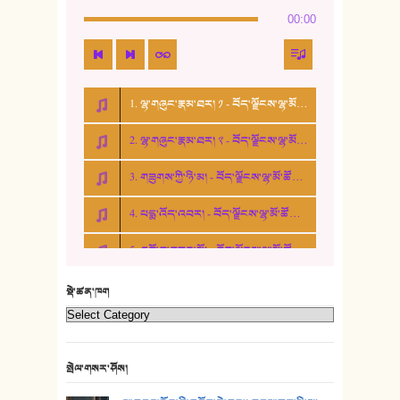
00:00
15. ཤམ་པ་ལ་ཡི་སྲས་མོ།
16. ལྷ་བུ་དར་བུ།
1. ལྷ་གཞུང་རྣམ་ཐར། ༡ - བོད་ལྗོངས་ལྷ་མོ་ཚོགས་པ།
17. ང་བོད་པ་ཡིན། - ཕུར་བུ་རྣམ་རྒྱལ།
2. ལྷ་གཞུང་རྣམ་ཐར། ༢ - བོད་ལྗོངས་ལྷ་མོ་ཚོགས་པ།
18. ང་ལ་བྱམས་པའི་ཨ་མ།
3. གཟུགས་ཀྱི་ཉི་མ། - བོད་ལྗོངས་ལྷ་མོ་ཚོགས་པ།
19. ཆ་རྐྱེན་མེད་པའི་སེམས།
4. པདྨ་འོད་འབར། - བོད་ལྗོངས་ལྷ་མོ་ཚོགས་པ།
20. བསྟན་རྒྱས་གླིང་།
5. འགྲོ་བ་བཟང་མོ། - བོད་ལྗོངས་ལྷ་མོ་ཚོགས་པ།
21. ཕ་སྐད།
22. བཀྲ་ཤིས་ཁང་གསར།
སྡེ་ཚན་ཁག
23. ཕོ་རྒོད་པོ།
24. མིག་ཆུ་དམར་པོ།
སྤེལ་གསར་ཤོས།