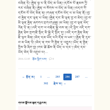
བཞིན་ཏེ། །རྐྱེན་ལྔ་པ་ནི་ཡོད་མ་ཡིན། །དངོས་པོ་རྣམས་ཀྱི་
རང་བཞིན་ནི། །རྐྱེན་ལ་སོགས་ལ་ཡོད་མ་ཡིན། །བདག་གི་
དངོས་པོ་ཡོད་མིན་ན། །གཞན་དངོས་ཡོད་པ་མ་ཡིན་ནོ། །བྱ་
བ་རྐྱེན་དང་ལྡན་པ་ཡིན། །རྐྱེན་དང་མི་ལྡན་བྱ་བ་མེད། །བྱ་བ་
མི་ལྡན་རྐྱེན་ཞགགའ་བྲཀ༢ཀཤྲརྒྱ། །མ་ཡིན། །བྱ་བ་ལྡན་ཡོད་
འོན་ཏེ་ན། །འདི་དག་ལ་བརྟེན་སྐྱེ་བས་ན། །དེ་ཕྱིར་འདི་དག་
རྐྱེན་ཅེས་གྲག།ཇི་སྲིད་མི་སྐྱེ་དེ་སྲིད་དུ། །འདི་དག་རྐྱེན་མིན་
ཇི་ལྟར་མིན། །མེད་དམ་ཡོད་པའི་དོན་ལ་ཡང༌། །རྐྱེན་ནི་རུང་
བ་མ་ཡིན་ཏེ། །མེད་ན་གང་གི་རྐྱེན་དུ་འགྱུར། །ཡོད་ན་རྐྱེན་
གྱིས་ཅི་ཞིག་བྱ། །གང་ཚེ་ཆོས་ནི་ཡོད་པ་དང༌། །མེད་དང་
ཡོད་མེད་མི་འགྲུབ་པ།…
2016-12-05
·
རྩོམ་སྒྲིག་པས།
·
0
← སྔོན་མ།
1
…
285
286
287
…
302
རྗེས་མ། →
གངས་ལྗོངས་སྙན་དབྱངས།