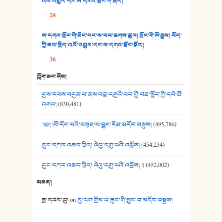
འཕོ་འགྱུར་དང་ས་དགའ་རྫོང་གི་སྐོར།
36. ཟླ་གཞོན་སྙན་དབྱངས། - ཟླ་སྒྲོན།
24
37. མཚོ་སྔོན་པོ། - ཟླ་སྒྲོན།
ས་དགའ་རྫོང་གི་མིང་དང་ས་བབ་ཆགས་ཚུལ། རྫོང་གི་ལོ་རྒྱུས། བོད་
38. ཡབ་ཡུམ། - ཟླ་སྒྲོན།
ཀྱི་ཆབ་སྲིད་འཕོ་འགྱུར་དང་ས་དགའ་རྫོང་སྐོར།
36
39. དྲིལ་བུའི་སྐལ་སྒྲ། - ཟླ་སྒྲོན།
ཀློག་མང་ཤོས།
40. ང་ཚོ་ཕན་ཚུན་མཇལ་ནས། - ཟླ་སྒྲོན།
དུས་རབས་བདུན་པ་ནས་བཅུ་དགུའི་བར་གྱི་བརྡ་སྤྲོད་ཀྱི་དཔེ་ཐོ་
41. མཚན་ཚོགས་ཞབས་བྲོ་སྣ་མང་། - བོད་གཞས་ཕྱོགས་བསྒྲིགས།
འགའ།
(830,481)
༄༅། །བོ་དོང་པའི་བསྟན་པ་བྱུང་རིམ་མདོར་བསྡུས།
(495,786)
དུང་དཀར་འཆད་ཁྲིད། ལེའུ་དགུ་པའི་འཕྲོས།
(454,234)
དུང་དཀར་འཆད་ཁྲིད། ལེའུ་དགུ་པའི་འཕྲོས། ༢
(452,002)
མཆན།
ཆུ་དབར་བུ།
on
རུ་ལག་གྲོམ་པ་རྒྱང་གི་བྱུང་བ་མདོར་བསྡུས།