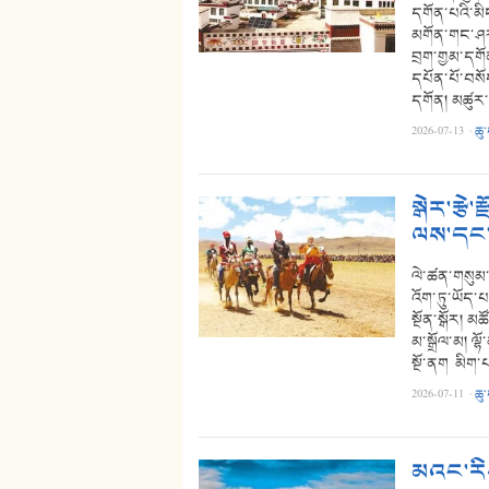
དགོན་པའི་མི
མགོན་གང་ཤར་ར
བྲག་གྱམ་དགོན
དཔོན་པོ་བསོ
དགོན། མཚུར་
2026-07-13
·
ཆུ
སྒེར་རྩེ
ལས་དང་ཐ
ལེ་ཚན་གསུམ་པ།
འོག་ཏུ་ཡོད་པའ
སྔོན་སྒོར། མཚ
མ་སྒྲོལ་མ། ལྷ
སྔོ་ནག མིག་པ
2026-07-11
·
ཆུ
མའང་རིས