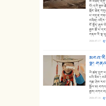
ས་བཅད་དགུ་པ
པོ། དགེ་རྒྱས
སྐོང་ཆེན་གསུ
པ་བདུན་གནས་
བཞིན། འདིར་ཡ
ངོ་སྤྲོད་ཞུས་
རྒྱས་ཚོ་པ་ད
གནས་རི་སྣ་
2026-07-17
·
ཆུ
མངའ་རིས
སྣ། གནའ
ལེ་ཚན་དྲུག་པ
པའི་མིང་། བཞ
ཀརྨ་ཤེས་རབ་འ
སྒྲོལ་མ། བཀའ
རྒྱས། བཀའ་བར
2026-07-16
·
ཆུ