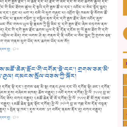
། དགེ་རྒྱས་རྫོང་། ལེ་ཚན་དང་པོ། རྫོང་གི་མིང་དང་ས་བབ་ཆགས་ཚུལ། དང་
་རྫོང་གི་མིང་ཐོགས་ཚུལ། དེ་སྔའི་དགེ་རྒྱས་ཚོ་པ་དང་། འབོང་པ་སེང་སྟོད་སྨད།
མ་དང་། བྱང་པ། ཡག་ར། བསེ་ལེ་ཕུག གཞུང་པ། འབྲོག་སྡེ། ཁམས་སྡེ་སོགས་ཚོ་
ཡོད་པ་རྣམས་གཅིག་ཏུ་བསྒྲིལ་ནས་དེང་དགེ་རྒྱས་རྫོང་ཞེས་འབོད་མུས་
ང་གོང་གསལ་ཡུལ་སྡེ་རྣམས་ཀྱི་སྤྱི་མིང་དུ་དགེ་རྒྱས་རྫོང་ཞེས་བཏགས་ནས་
ཡོད། དེང་གི་དགེ་རྒྱས་རྫོང་ཆགས་ཡུལ་དེ་ནི་དོན་དངོས་སུ་ལོ་རྒྱུས་ཐོག་གི་དགེ་
ང་འབྲེལ་བ་མེད། གང་ལགས་ཤེ་ན། གནས་དེ་ནི་འབོང་པ་སེང་སྨད་ཀྱི་གྲགས་ཅན་
ཕུག་གམ་གནས་ཕུག་ཡོད་སར་ཆགས་ཡོད་པས་སོ།།
་དབར་བུ།
·
0
་མཚོ་ཆེན་རྫོང་གི་དགོན་སྡེ་དང་། གྲགས་ཅན་མི་
་ཤུལ། དམངས་སྲོལ་བཅས་ཀྱི་སྐོར།
། དགོན་སྡེ་དང་། གྲགས་ཅན་མི་སྣ། གནའ་ཤུལ། དང་པོ། དགོན་སྡེ། ཨང་། དགོན་
ེངས་དུས། བཞེངས་མཁན། ཆོས་བརྒྱུད། ༡ འབོ་དཀར་དགོན། ཕྱི་ལོ་ ༡༨༨༥། བླ་མ་
ོད་ཟེར། བཀའ་བརྒྱུད། ༢ མཚོ་ཆེན་ཇོ་མོ་དགོན། ཕྱི་ལོ་ ༡༨༨༥། ཇོ་མོ་ཀུན་བཟང་
་བརྒྱུད། ༣ མཚོ་ཆེན་སྨན་སྡོང་དགོན། ཕྱི་ལོ་ ༡༨༦༧། བླ་མ་ཀརྨ་ངེས་དོན་བསྟན་
ྒྱུད། ༤ སྤེན་ལྷ་ཁང་། དུས་རབས་ ༡༩། བསོད་ནམས་ནོར་བུ། བཀའ་བརྒྱུད།
་དབར་བུ།
·
0