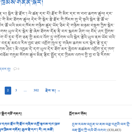
་ཁྲིམས་གནོན་སྐོར།
པ། སྒེར་རྩེ་རྫོང་། ལེ་ཚན་དང་པོ། རྫོང་གི་མིང་དང་ས་བབ་ཆགས་ཚུལ། དང་
ྫོང་གི་མིང་ཐོགས་ཚུལ། དེང་གི་སྒེར་རྩེ་རྫོང་གི་ཁོངས་སུ་དེ་སྔའི་སྒེར་རྩེ་ཚོ་པ་
ོར་ཚོ་པའི་མངའ་ཁོངས་གཉིས་ཚུད་ཡོད་ཅིང་དེ་གཉིས་མཉམ་བསྡུས་ཀྱིས་སྒེར་
བཏགས། ཡུལ་དེར་སྒེར་རྩེ་ཞེས་ཐོགས་དོན་ནི་བར་སྐབས་ཤིག་ལ། བོད་ཤར་ཕྱོགས་
ག་པོ་དུང་ཏོག་ཅན་གྱི་མངའ་འོག་ཏུ་གཏོགས་པའི་སྒེར་རྩེའི་ཡུལ་ནས་ཡོང་བའི་
ང་བདུན་མངའ་རིས་བྱང་ཐང་འབྲོག་ཁུལ་དུ་གཞིས་ཆགས་པར་སྒེར་རྩེ་དུད་
གས་ཤིང་། མི་འཁྱམ་དེ་དག་ཡུལ་དེར་ཐོག་མར་སླེབས་མཚམས་འབྲོག་དུད་ཁག་
་བཅོམ་གསུམ་སོགས་ཚུལ་མིན་རྩིང་སྤྱོད་དང་ཁྲིམས་འགལ་གྱི་བྱ་བ་ཅི་རིགས་
་དབར་བུ།
·
0
1
2
3
…
302
རྗེས་མ། →
མ་སྒྲིག་གཙོ་གནད།
ཀློག་མང་ཤོས།
་དགའ་རྫོང་གི་རྫོང་གཞིས་འགྲོ་སྟངས་དང་ཁྲལ་
དུས་རབས་བདུན་པ་ནས་བཅུ་དགུའི་བར་གྱི་
ུལ་ཁྲིམས་གནོན། ཡུལ་སྡེ་དང་། རི། ལ། མཚོ།
བརྡ་སྤྲོད་ཀྱི་དཔེ་ཐོ་འགའ།
(830,483)