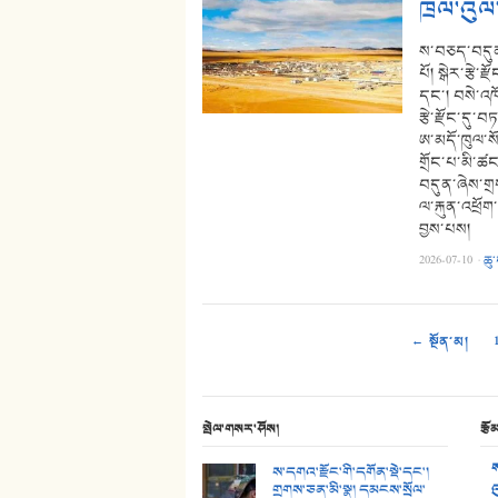
ཁྲལ་འུལ
ས་བཅད་བདུན་
པོ། སྒེར་རྩེ་ར
དང་། བསེ་འཁ
རྩེ་རྫོང་དུ་
ཨ་མདོ་ཁུལ་སོ
གྲོང་པ་མི་ཚ
བདུན་ཞེས་གྲ
ལ་རྐུན་འཕྲོག
བྱས་པས།
2026-07-10
·
ཆུ
← སྔོན་མ།
སྤེལ་གསར་ཤོས།
རྩོ
ས
ས་དགའ་རྫོང་གི་དགོན་སྡེ་དང་།
གྲགས་ཅན་མི་སྣ། དམངས་སྲོལ་
འ