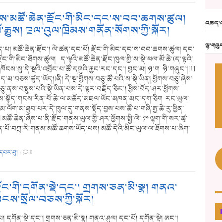
་མཚོ་ཆེན་རྫོང་གི་མིང་དང་ས་བབ་ཆགས་ཚུལ།
འཆད་འ
ལོ་རྒྱུས། ཁྲལ་འུལ་ཁྲིམས་གནོན་སོགས་ཀྱི་སྐོར།
ལྷ་གཞུ
་པ། མཚོ་ཆེན་རྫོང་། ལེ་ཚན་དང་པོ། རྫོང་གི་མིང་དང་ས་བབ་ཆགས་ཚུལ། དང་
ྫོང་གི་མིང་ཐོགས་ཚུལ། ད་ལྟའི་མཚོ་ཆེན་རྫོང་ཁུལ་གྱི་ས་སྡེ་ཕལ་མོ་ཆེ་(ད་ལྟའི་
་ཁོངས་སུ་དེ་སྔའི་འབྲོང་པ་ཚོ་དགུའི་རྐྱང་རང་དང་། བྱང་མ། ཉ་ག ཉི་གཞུང་།[1]
་མ་བཅས་ཚུད་ཡོད།)ནི། དེ་སྔ་ཕྱོགས་བཅུ་ཚོ་པའི་ས་སྡེ་ཡིན། ཕྱོགས་བཅུ་ཞེས་
ཅུ་ནས་བསྡུས་པའི་སྡེ་ཡིན་པས་དེ་ལྟར་བརྗོད་ཅིང་། ཕྱིས་བོད་ཤར་ཕྱོགས་
་སྟོད་གངས་རིན་པོ་ཆེ་ལ་མཆོད་མཇལ་ཡོང་མཁན་མང་དག་ཅིག རང་ཡུལ་
་ལོག་མ་ཐུབ་པར་དེ་ཁུལ་དུ་གནས་སྡོད་བྱས་པས་ཚོ་པ་གཞི་རྒྱ་ཆེ་རུ་ཕྱིན་
མཚོ་ཆེན་ཞེས་པ་ནི་རྫོང་གནས་ཡུལ་གྱི་ཤར་ཕྱོགས་སྤྱི་ལེ་ ༡༠ ལྷག་གི་སར་ཚྭ་
ཆེན་པོ་བཀྲ་རི་གནམ་མཚོ་ཆགས་ཡོད་པས། མཚོ་དེའི་མིང་ཡུལ་ལ་ཐོགས་པ་ཞིག་
་དབར་བུ།
·
0
་རྫོང་གི་དགོན་སྡེ་དང་། གྲགས་ཅན་མི་སྣ། གནའ་
ངས་སྲོལ་བཅས་ཀྱི་སྐོར།
། དགོན་སྡེ་དང་། གྲགས་ཅན་མི་སྣ། གནའ་ཤུལ། དང་པོ། དགོན་སྡེ། ཨང་།