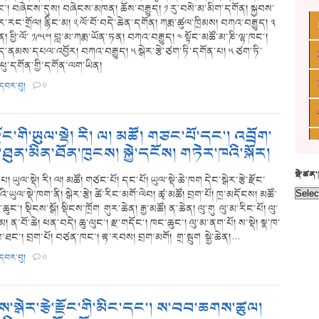
ང་། བཞེངས་དུས། བཞེངས་མཁན། ཆོས་བརྒྱུད། ༡ རུ་བསེ་མ་མིག་དགོན། སྐྱབས་
ང་གྲོལ། རྙིང་མ། ༢ ལོ་བོ་བདེ་ཆེན་དགོན། ཀརྨ་ཚུལ་ཁྲིམས། བཀའ་བརྒྱུད། ༣
། ཕྱི་ལོ་ ༡༩༥༠། བླ་མ་ཀརྨ་ཡོན་ཏན། བཀའ་བརྒྱུད། ༤ སྟོང་མཚོ་མ་ཎི་ལྷ་ཁང་།
ད་ནམས་དཔལ་འབྱོར། བཀའ་བརྒྱུད། ༥ སྒེར་རྩེ་ཙག་ཏི་དགོན་པ། ༥ ཙག་ཏི་
ཕུ་དགོན་གྱི་དགོན་ལག་ཡིན།
་དབར་བུ།
·
0
་རྫོང་གི་ཡུལ་སྡེ། རི། ལ། མཚོ། གཙང་པོ་དང་། འབྲོག་
ུན་མིན་ཐོན་ཁུངས། སྐྱེ་དངོས། གཏེར་ཁའི་སྐོར།
སྡེ་ཚན
 ཡུལ་སྡེ། རི། ལ། མཚོ། གཙང་པོ། དང་པོ། ཡུལ་སྡེ་ཆེ་ཁག དེང་སྒེར་རྩེ་རྫོང་
ི་ཡུལ་སྡེ་ཁག་ནི། སྒེར་རྩེ། ཚེ་རིང་མགོ་ལེབ། ཚྭ་མཚོ། བྲག་པོ། ཁྲ་མདོངས། མཚོ་
ོ་ཆུང་། སྡིངས་སྒོ། སྡིངས་ཁྲོག གུར་ཆེན། རྒྱ་མཚོ། ན་ཆེན། ལུ་གུ ལུ་མ་རིང་པོ། ལུ་
ོ་མ། ན་བོ་ཆེ། ཕན་བདེ། ཆུ་ལུང་། རྫ་གདོང་། ཁང་ཆུང་། ལུ་མ་ནག་པོ། ས་སྡེ། སྣ་ཁ་
་ཐང་། བྲག་པོ། བཙན་ཁང་། རྟ་རབས། བྲག་མགོ། གྲ་སྦུག སྒྱེ་ཆེན།…
་དབར་བུ།
·
0
་སྒེར་རྩེ་རྫོང་གི་མིང་དང་། ས་བབ་ཆགས་ཚུལ།