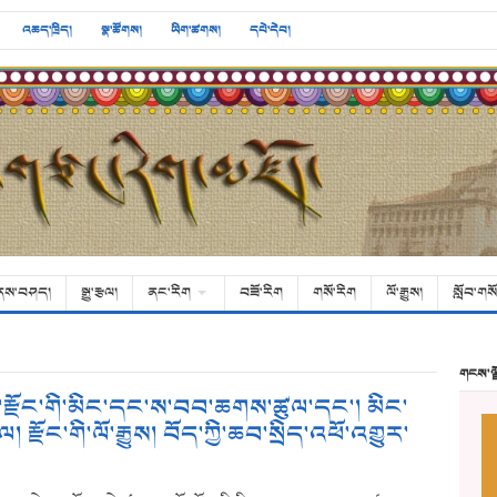
འཆད་ཁྲིད།
སྣ་ཚོགས།
ཡིག་ཚགས།
དཔེ་དེབ།
ནས་བཤད།
སྒྱུ་རྩལ།
ནང་རིག
བཟོ་རིག
གསོ་རིག
ལོ་རྒྱུས།
སློབ་གསོ
གངས་ལ
ས་རྫོང་གི་མིང་དང་ས་བབ་ཆགས་ཚུལ་དང་། མིང་
། རྫོང་གི་ལོ་རྒྱུས། བོད་ཀྱི་ཆབ་སྲིད་འཕོ་འགྱུར་