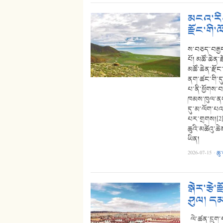
མངའ་རིས
རྫོང་གི་
ས་བཅད་བརྒྱད
པོ། མཚོ་ཆེན་ར
མཚོ་ཆེན་རྫོང
ནག་ཚང་གི་དུད
པ་ནི་ཕྱོགས་བ
ཁམས་ཁུལ་ནས
དུ་མ་ལོག་པའམ
པར་གྲགས།[2] 
ཆུའི་མཚེའུ་
ཡིན།
2026-07-15
·
ཆུ
སྒེར་རྩེ
ཤུལ། དམ
ལེ་ཚན་དྲུག་པ