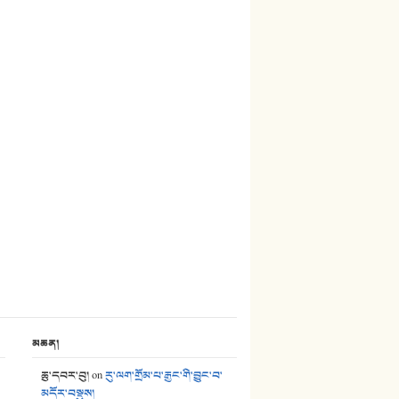
27. ལྕེ་བདེ་ཞོལ་གྱི་པང་གདན།
28. སྟོད་གཞས། - ཕན་ཐོག
29. རྣམ་བུ། - འཕྱོངས་ཞོལ་སྒྲོལ་མ།
30. སི་ལིང་འབྲི་མོ། - ཕན་ཐོག
31. ཕ་ཡུལ་ཡར་ཀླུང་།
32. ཨ་མ།
33. འཛོམས་པའི་ལམ།
34. ཉི་མ་སེམས་ལ་ཞོག་དང་། - ཟླ་སྒྲོན།
35. ང་ཚོ་ཕན་ཚུན་མཇལ་ནས། - ཟླ་སྒྲོན།
36. ཟླ་གཞོན་སྙན་དབྱངས། - ཟླ་སྒྲོན།
མཆན།
37. མཚོ་སྔོན་པོ། - ཟླ་སྒྲོན།
ཆུ་དབར་བུ།
on
རུ་ལག་གྲོམ་པ་རྒྱང་གི་བྱུང་བ་
མདོར་བསྡུས།