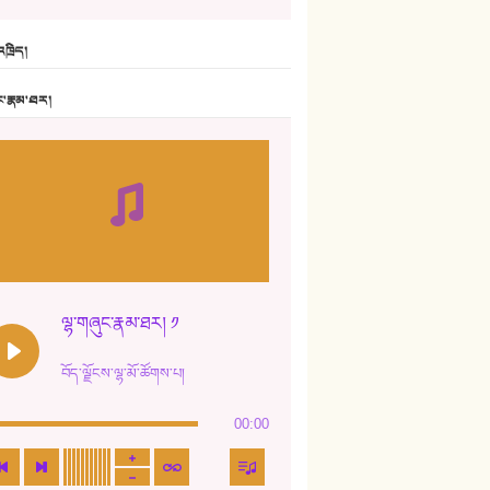
6. ཆོལ་གསུམ་བྲོ་གཞས། - སྒྲོན་གསལ།
ཁྲིད།
7. ལྷག་སྒྲོན་ལགས།
ང་རྣམ་ཐར།
8. ཆང་གཞས།
9. ཆང་གཞས། ༢
10. ཆང་གཞས། ༣
11. ལོ་གསར།
12. ལོ་གསར། ༢
ལྷ་གཞུང་རྣམ་ཐར། ༡
13. ཆུང་འདྲིས། - ཟླ་སྒྲོན།
བོད་ལྗོངས་ལྷ་མོ་ཚོགས་པ།
14. སྙིང་རྗེ་མོ། - ཚེ་འགྱུར་མེད།
00:00
15. ཤམ་པ་ལ་ཡི་སྲས་མོ།
16. ལྷ་བུ་དར་བུ།