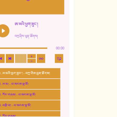
ཨ་མའི་ཕྱག་ཟུང་།
བཀྲ་ཤིས་ཕུན་ཚོགས།
00:00
1. ཨ་མའི་ཕྱག་ཟུང་། - བཀྲ་ཤིས་ཕུན་ཚོགས།
2. ཨ་མ། - པ་སངས་ལྷ་མོ།
3. ཀོང་གཞས། - པ་སངས་ལྷ་མོ།
4. བརྩེ་བ། - པ་སངས་ལྷ་མོ།
5. ཀོང་གཞས།