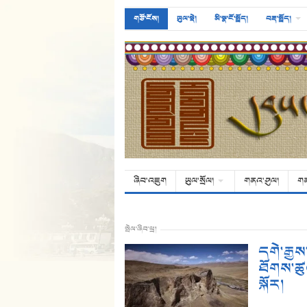
གཙོ་ངོས།
ཡུལ་སྡེ།
མི་སྣ་ངོ་སྤྲོད།
བརྡ་སྤྲོད།
ཞིབ་འཇུག
ཡུལ་སྲོལ།
གནའ་ཤུལ།
ག
སྤེལ་ཞིབ་ཕྲ།
དགེ་རྒྱ
ཐོགས་ཚུལ
སྐོར།