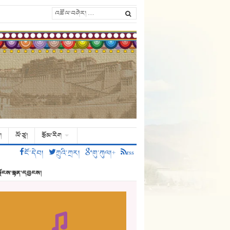
།
ལོ་ཙཱ།
རྩོམ་རིག
ངོ་དེབ།
ཀྲུའི་ཀྲར།
གུ་ཀུལ།+
rss
ྗོངས་སྙན་དབྱངས།