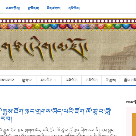
འཆད་ཁྲིད།
སྣ་ཚོགས།
ཡིག་ཚགས།
དཔེ་དེབ།
ནས་བཤད།
སྒྱུ་རྩལ།
ནང་རིག
བཟོ་རིག
གསོ་རིག
ལོ་རྒྱུས།
སློབ་གསོ
གངས་ལ
ལོ་རྒྱུས་ཐོག་སྐད་གྲགས་ཡོད་པའི་རྔོག་ལོ་ཙཱ་བ་བློ་
་རབ།
ལོ་རྒྱུས་ཐོག་སྐད་གྲགས་ཡོད་པའི་རྔོག་ལོ་ཙཱ་བ་བློ་ལྡན་ཤེས་རབ་ནི། རབ་བྱུང་