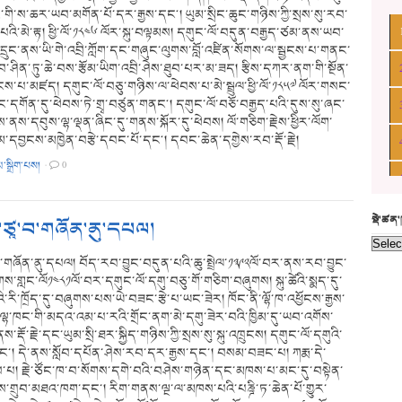
ང་གི་ས་ཆར་ཡབ་མགོན་པོ་དར་རྒྱས་དང༌། ཡུམ་སྲིང་ཆུང་གཉིས་ཀྱི་སྲས་སུ་རབ་
་པའི་མེ་རྟ། ཕྱི་ལོ་༡༨༤༦ ལོར་སྐུ་བལྟམས། དགུང་ལོ་བདུན་བརྒྱད་ཙམ་ནས་ཡབ་
དྲུང་ནས་ཡི་གེ་འབྲི་ཀློག་དང་གཞུང་ལུགས་བློ་འཛིན་སོགས་ལ་སྦྱངས་པ་གནང་
་ཤིན་ཏུ་ཆེ་བས་རྩོམ་ཡིག་འབྲི་ཤེས་ཐུབ་པར་མ་ཟད། རྩིས་དཀར་ནག་གི་སྔོན་
ྱངས་པ་མཛད། དགུང་ལོ་བཅུ་གཉིས་ལ་ཕེབས་པ་མེ་སྦྲུལ་ཕྱི་ལོ་༡༨༥༧ ལོར་གསང་
ིང་དགོན་དུ་ཕེབས་ཏེ་གྲྭ་བཙུན་གནང༌། དགུང་ལོ་བཅོ་བརྒྱད་པའི་དུས་སུ་ཞང་
་ནས་དབུས་ལྷ་ལྡན་ཞིང་དུ་གནས་སྐོར་དུ་ཕེབས། ལོ་གཅིག་རྗེས་ཕྱིར་ལོག་
་དབྱངས་མཁྱེན་བརྩེ་དབང་པོ་དང༌། དབང་ཆེན་དགྱེས་རབ་རྡོ་རྗེ།
མ་སྒྲིག་པས།
·
0
སྡེ་ཚན
་ཙཱ་བ་གཞོན་ནུ་དཔལ།
བ་གཞོན་ནུ་དཔལ། བོད་རབ་བྱུང་བདུན་པའི་ཆུ་སྤྲེལ་༡༣༩༢ལོ་བར་ནས་རབ་བྱུང་
གས་གླང་ལོ༡༤༨༡ལོ་བར་དགུང་ལོ་དགུ་བཅུ་གོ་གཅིག་བཞུགས། སྐུ་ཚེའི་སྨད་དུ་
ི་རི་ཁྲོད་དུ་བཞུགས་པས་ཡེ་བཟང་རྩེ་པ་ཡང་ཟེར། ཁོང་ནི་ལྷོ་ཁ་འཕྱོངས་རྒྱས་
ན་ལྷ་ཁང་གི་མདའ་འམ་པ་རའི་གྲོང་ནག་མེ་དགུ་ཟེར་བའི་ཁྱིམ་དུ་ཡབ་འགོས་
ས་རྡོ་རྗེ་དང་ཡུམ་སྲི་ཐར་སྐྱིད་གཉིས་ཀྱི་སྲས་སུ་སྐུ་འཁྲུངས། དགུང་ལོ་དགུའི་
ྱུང་། དེ་ནས་སློབ་དཔོན་ཤེས་རབ་དར་རྒྱས་དང་། བསམ་བཟང་པ། ཀརྨ་དེ་
་པ། རྗེ་ཙོང་ཁ་བ་སོགས་དགེ་བའི་བཤེས་གཉེན་དང་མཁས་པ་མང་དུ་བསྟེན་
་གྲུབ་མཐའ་ཁག་དང་། རིག་གནས་ལྔ་ལ་མཁས་པའི་པཎྜི་ཏ་ཆེན་པོ་གྱུར་