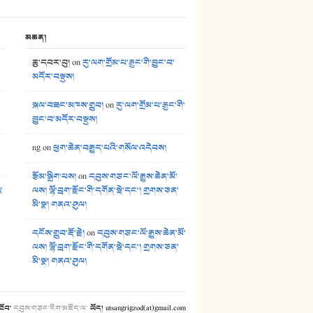
38. ཡབ་ཡུམ། - ཟླ་སྒྲོན།
39. དྲིལ་བུའི་སྐལ་སྒྲ། - ཟླ་སྒྲོན།
མཆན།
40. ང་ཚོ་ཕན་ཚུན་མཇལ་ནས། - ཟླ་སྒྲོན།
ཆུ་དབར་བུ།
on
རུ་ལག་གྲོམ་པ་རྒྱང་གི་བྱུང་བ་
མདོར་བསྡུས།
41. མཚན་ཚོགས་ཞབས་བྲོ་སྣ་མང་། - བོད་གཞས་ཕྱོགས་བསྒྲིགས།
སྐལ་བཟང་མཁས་གྲུབ།
on
རུ་ལག་གྲོམ་པ་རྒྱང་གི་
བྱུང་བ་མདོར་བསྡུས།
ng
on
ཕྱག་ཆེན་བརྒྱུད་པའི་གསོལ་འདེབས།
རྩོམ་སྒྲིག་པས།
on
དབུས་གཙང་ལོ་རྒྱུས་ཆེན་མོ་
༢
ལས། ལྷོ་བྲག་རྫོང་གི་དགོན་སྡེ་དང་། གྲགས་ཅན་
མི་སྣ། གནའ་ཤུལ།
དངོས་གྲུབ་རྡོ་རྗེ།
on
དབུས་གཙང་ལོ་རྒྱུས་ཆེན་མོ་
ལས། ལྷོ་བྲག་རྫོང་གི་དགོན་སྡེ་དང་། གྲགས་ཅན་
མི་སྣ། གནའ་ཤུལ།
་ཐོབ་
དབུས་གཙང་རིག་མཛོད་ལ
་
ཡོད། utsangrigzod(at)gmail.com