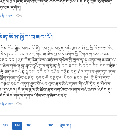
་འགྲེལ་ཆེན]དང[དེབ་ཐེར་སྔོན་པོ]སོགས་གསུང་རྩོམ་པོད་བཅུ་ལྷག་ཙམ་ཡོད་
ན་ཧ་ཅང་དཀོན།
མ་སྒྲིག་པས།
·
0
ཆེན་ཆོས་སྐྱོང་བཟང་པོ།
་ཆེན་ཆོས་སྐྱོང་བཟང་པོ་ནི། རབ་བྱུང་བདུན་པའི་ལྕགས་མོ་བྱ་ཕྱི་ལོ་༡༤༤༡ ལོར་
སེར་ཁང་གི་ཁང་གསར་གོང་མ་ཞེས་བྱ་བར་འགོས་ཀྱི་རིགས་སུ་ཡབ་བསམ་
ཟང་དང༌། ཡུམ་རིན་ཆེན་ཆོས་འཛོམས་གཉིས་ཀྱི་སྲས་སུ་སྐུ་འཁྲུངས། མཚན་ལ་
ུམ་ཞེས་གསོལ། སྐུ་ཆུང་ངུའི་དུས་སུ་སྔོན་གྱི་བག་ཆགས་ཀྱི་དབང་གིས་དད་བརྩོན་
་རྗེ་ཅན་ཞིག་ཡིན་སྟབས། དགེ་བའི་བཤེས་གཉེན་བཀྲ་ཤིས་དཔལ་ལྡན་དྲུང་ནས་
་ཀློག་གསན་སྦྱོང་མཛད། དགུང་ལོ་བརྒྱད་ལ་ཕེབས་སྐབས་རྒྱལ་རྩེ་སྡེ་པ་དང་
གཉིས་དམག་འཁྲུག་བྱུང་སྟེ་ཡབ་ཀྱང་རྒྱལ་རྩེའི་དམག་གི་འགོ་བྱེད་དུ་ཕེབས་
ཏུ་འདས། དེ་ནས་རྒྱལ་རྩེ་ཆོས་རྒྱལ་བཀྲ་ཤིས་འཕགས་པའི་ཞབས་འབྲིང་དུ་
་རིང་རིག་གནས་དག་ལ་ཐོས་པ་རྒྱ་ཆེར་མཛད།
མ་སྒྲིག་པས།
·
0
293
294
295
…
302
རྗེས་མ། →