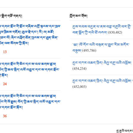
མ་སྒྲིག་གཙོ་གནད།
ཀློག་མང་ཤོས།
་དགའ་རྫོང་གི་རྫོང་གཞིས་འགྲོ་སྟངས་དང་ཁྲལ་
དུས་རབས་བདུན་པ་ནས་བཅུ་དགུའི་བར་གྱི་
ུལ་ཁྲིམས་གནོན། ཡུལ་སྡེ་དང་། རི། ལ། མཚོ།
བརྡ་སྤྲོད་ཀྱི་དཔེ་ཐོ་འགའ།
(830,482)
ཙང་པོ། ཞིང་འབྲོག་ཐོན་ཁུངས་དང་ཐུན་མིན་
ོན་ལས་སོགས་ཀྱི་སྐོར།
༄༅། །བོ་དོང་པའི་བསྟན་པ་བྱུང་རིམ་མདོར་
བསྡུས།
(495,786)
13
དུང་དཀར་འཆད་ཁྲིད། ལེའུ་དགུ་པའི་འཕྲོས།
་དགའ་རྫོང་གི་མིང་དང་ས་བབ་ཆགས་ཚུལ།
(454,234)
ོད་ཀྱི་ཆབ་སྲིད་འཕོ་འགྱུར་དང་ས་དགའ་རྫོང་
ི་སྐོར།
དུང་དཀར་འཆད་ཁྲིད། ལེའུ་དགུ་པའི་འཕྲོས། 
24
(452,003)
་དགའ་རྫོང་གི་མིང་དང་ས་བབ་ཆགས་ཚུལ།
ྫོང་གི་ལོ་རྒྱུས། བོད་ཀྱི་ཆབ་སྲིད་འཕོ་འགྱུར་དང་
་དགའ་རྫོང་སྐོར།
36
དྲ་རྒྱའི་བདག