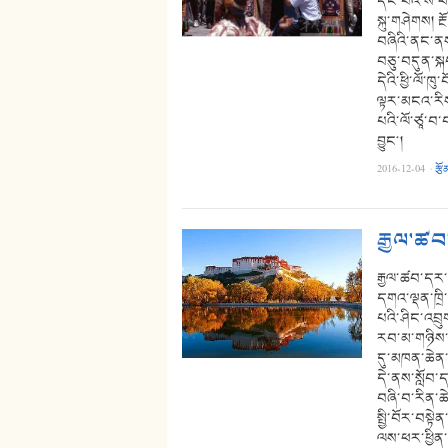
དང་པོའི་ས་ཕག
སྐུ་གཤེགས། རྔ
བཞིའི་ནང་ནས་
བཅུ་བདུན་སྐ
དེའི་ཕྱི་ལོ་
ལྟར་མངའ་རིས་
པའི་ལོ་ཙཱ་བ་
བྱུང༌།
2016-12-04
·
རྩོ
རྒྱལ་ཚབ
རྒྱལ་ཚབ་དར་
དགའ་ལྡན་ཁྲི
པའི་ཤིང་འབྲུ
རབ་མ་གཉིས་ཀ
དུ་མཁན་ཆེན་
དེ་ནས་སློབ་ད
བཞི་བ་རིན་ཆེ
སྤྱི་བོར་བས
ལས་ཕར་ཕྱིན