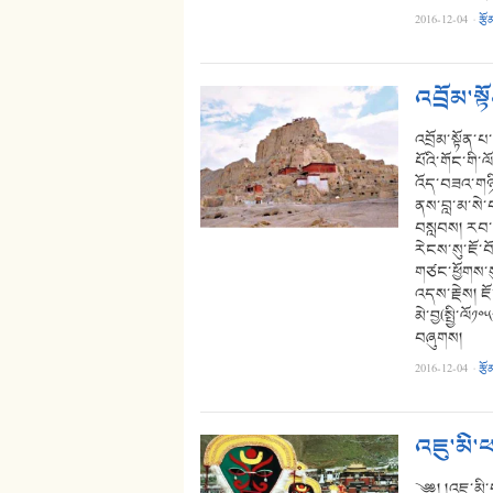
2016-12-04
·
རྩོ
འབྲོམ་ས
འབྲོམ་སྟོན་པ
པོའི་གོང་གི་ལ
འོད་བཟའ་གཉིས
ནས་བླ་མ་སེ་བཙ
བསླབས། རབ་བྱུ
རེངས་སུ་ཇོ་
གཙང་ཕྱོགས་ས
འདས་རྗེས། ཇོ
མེ་བྱ(སྤྱི་ལོ
བཞུགས།
2016-12-04
·
རྩོ
འཇུ་མི་
༄༅། །འཇུ་མི