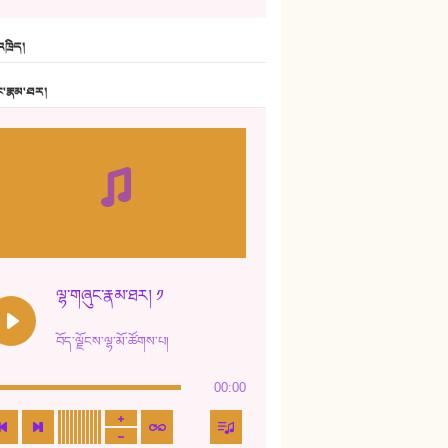
6. ཆོལ་གསུམ་བྲོ་གཞས། - སྒྲོན་གསལ།
ཁྲིད།
7. ལྷག་སྒྲོན་ལགས།
ང་རྣམ་ཐར།
8. ཆང་གཞས།
9. ཆང་གཞས། ༢
10. ཆང་གཞས། ༣
11. ལོ་གསར།
12. ལོ་གསར། ༢
ལྷ་གཞུང་རྣམ་ཐར། ༡
13. ཆུང་འདྲིས། - ཟླ་སྒྲོན།
བོད་ལྗོངས་ལྷ་མོ་ཚོགས་པ།
14. སྙིང་རྗེ་མོ། - ཚེ་འགྱུར་མེད།
00:00
15. ཤམ་པ་ལ་ཡི་སྲས་མོ།
16. ལྷ་བུ་དར་བུ།