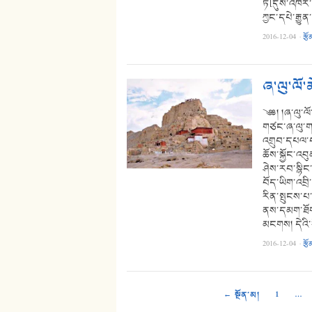
ཏེ[དུས་འཁོར
ཀྱང་དཔེ་རྒྱུ
2016-12-04
·
རྩོ
ཞ་ལུ་ལོ་
༄༅། །ཞ་ལུ་ལོ
གཙང་ཞ་ལུ་ག
འགྲུབ་དཔལ་བ
ཆོས་སྐྱོང་འབ
ཤེས་རབ་སྙིང
བོད་ཡིག་འབྲི
རིན་སྤུངས་པ་
ནས་དམག་ཐོག་
མངགས། དེའི
2016-12-04
·
རྩོ
← སྔོན་མ།
1
…