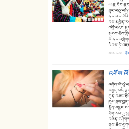
ཡ་ཆུ་དིང་ཆུ
བྱུང་བཅུ་བཞི
དང་ཞང་པོའི་
བས་མཁྱེན་རབ
འགྲོ་ལའང་སྦ
སྔགས་ཆོས་གླ
པོ་དང་འགྲོགས
ཕེབས་ཏེ་འཇམ
2016-12-04
·
རྩོ
འགོས་ལོ
འགོས་ལོ་ཙཱ་
བརྒྱད་པའི་ལྕ
ཀུན་བཟང་རྩེའ
ཁུལ་རྒྱས་སྨ
སྟོན་འབྱུང་གན
ཐོག་རབ་ཏུ་བ
བཞིན་གཤེགས
ནས་ཆོས་ལུགས