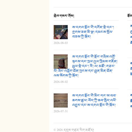
སྤེལ་གསར་ཤོས།
རྩོ
ས
ས་དགའ་རྫོང་གི་དགོན་སྡེ་དང་།
གྲགས་ཅན་མི་སྣ། དམངས་སྲོལ་
འ
བཅས་ཀྱི་སྐོར།
ག
ཐ
2026-08-03
ས་དགའ་རྫོང་གི་རྫོང་གཞིས་འགྲོ་
སྟངས་དང་ཁྲལ་འུལ་ཁྲིམས་གནོན།
ས
ཡུལ་སྡེ་དང་། རི། ལ། མཚོ། གཙང་
བ
པོ། ཞིང་འབྲོག་ཐོན་ཁུངས་དང་ཐུན་མིན་ཐོན་
ག
ལས་སོགས་ཀྱི་སྐོར།
2026-08-02
ས་དགའ་རྫོང་གི་མིང་དང་ས་བབ་
ས
ཆགས་ཚུལ། བོད་ཀྱི་ཆབ་སྲིད་འཕོ་
ར
འགྱུར་དང་ས་དགའ་རྫོང་གི་སྐོར།
ས
2026-07-31
© 2026
དབུས་གཙང་རིག་མཛོད།