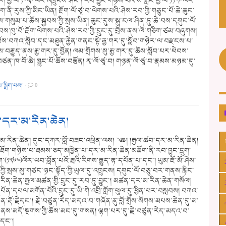
་ཕྱི་ལོ་༡༠༥༩ ལོར་འཁྲུངས་ཤིང༌། རབ་བྱུང་གཉིས་པའི་ས་གླང་ཕྱི་ལོ་༡༡༠༩ ལོར་
ོག་ནི་རུས་ཀྱི་མིང་ཡིན། རྔོག་ལོ་ཙཱ་བ་ལེགས་པའི་ཤེས་རབ་ཀྱི་གཅུང་པོ་ཆེ་ཆུང་
གསུམ་པ་ཆོས་སྐྱབས་ཀྱི་སྲས་ཡིན། ཆུང་དུས་སྐུ་ངལ་ཤིན་ཏུ་ཆེ་བས་དགུང་ལོ་
བས་ཁུ་བོ་རྔོག་ལེགས་པའི་ཤེས་རབ་ཀྱི་དྲུང་དུ་བྲོས་ནས་ལོ་གཅིག་ཙམ་བཞུགས།
ཁུ་བོས་བཀའ་སློབ་དང་མཐུན་རྐྱེན་གནང་སྟེ་རྒྱ་གར་དུ་སློབ་གཉེར་ལ་བརྫངས་པ་
བརྒྱུད་ནས་རྒྱ་གར་དུ་བྱོན། ལམ་གྲོགས་སུ་རྒྱ་གར་དུ་ཆོས་སློབ་པར་ཕེབས་
བཙན་ཁ་བོ་ཆེ། ཁྱུང་པོ་ཆོས་བརྩོན། རྭ་ལོ་ཙཱ་བ། གཉན་ལོ་ཙཱ་བ་རྣམས་མཉམ་དུ་
མ་སྒྲིག་པས།
·
0
་དར་མ་རིན་ཆེན།
མ་རིན་ཆེན། དུང་དཀར་བློ་བཟང་འཕྲིན་ལས། ༄༅། །རྒྱལ་ཚབ་དར་མ་རིན་ཆེན།
་ཐོག་གཉིས་པ་ཐམས་ཅད་མཁྱེན་པ་དར་མ་རིན་ཆེན་མཆོག་ནི་རབ་བྱུང་དྲུག་
ག་(༡༣༦༤)ལོར་ཡབ་བློན་པའོ་རྦའི་རིགས་རྒྱུད་རྟ་དཔོན་པ་དང་། ཡུམ་ཇོ་མོ་ཤེས་
ྱི་སྲས་སུ་གཙང་ཉང་སྟོད་ཀྱི་ཡུལ་དུ་འཁྲུངས། དགུང་ལོ་བཅུ་བར་གནས་རྙིང་
རིན་ཆེན་རྒྱལ་མཚན་གྱི་དྲུང་དུ་རབ་ཏུ་བྱུང་། མཚན་དར་མ་རིན་ཆེན་གསོལ།
པོན་དཔལ་མགོན་པོའི་དྲུང་དུ་ཡི་གེ་འབྲི་ཀློག་ཕུལ་དུ་ཕྱིན་པར་བསླབས། བཀའ་
ན་རྡོ་རྗེདང་། རྗེ་བཙུན་རེད་མདའ་བ་གཞོན་ནུ་བློ་གྲོས་སོགས་མཔས་ཆེན་དུ་མ་
ྟེན་ནས་མདོ་སྔགས་ཀྱི་ཆོས་མང་དུ་གསན། ལྷག་པར་དུ་རྗེ་བཙུན་རེད་མདའ་བ་
་དང་།