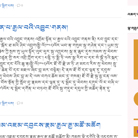
མ་སྒྲིག་པས།
·
0
འཆད་འ
ྟོན་པ་རྒྱལ་བའི་འབྱུང་གནས།
ལྷ་གཞུ
་རྒྱལ་བའི་འབྱུང་གནས། འབྲོམ་སྟོན་པ་རྒྱལ་པའི་འབྱུང་གནས་ནི། རབ་བྱུང་དང་
ོ་སྐོར་ཐ་མའི་ཤིང་འབྲུག(སྤྱི་ལོ༡༠༤༢)ལོར་ཡབ་རྟ་གསུམ་སྐུ་གཤེན་དང་། ཡུམ་ཁུ་
་ཀྱི་སྲས་སུ་ཡུལ་སྟོད་ལུང་ཕུར་སྐུ་འཁྲུངས། སྐུ་ན་ཆུང་དུས་ཁམས་སུ་ཕེབས་
ུན་གྱི་སར་འབྲི་ཀློག་དང་། པནྟི་ཏ་སྨྲི་ཏི་ལས་སྒྲ་རིག་པ་དང་སཾ་སྐྲྀ་ཏའི་སྐད་
ང་དང་པོའི་ཆུ་རྟ(སྤྱི་ལོ༡༠༤༢)ལོར་ཇོ་བོ་རྗེ་ཨ་ཏི་ཤ་མངའ་རིས་སུ་ཕེབས། སྤུ་
བོ་ཆེན་པོ་དང་མཇལ་ཞིང་བླ་མར་བསྟེན། དེ་ནས་ཇོ་བོ་དང་ལྷན་དུ་དབུས་
ུ་ཕེབས་ཤིང་བླ་མ་དེ་ལས་བཀའ་ཆོས་མང་དུ་གསན། ཇོ་བོ་རྗེ་སྐུ་མྱ་ངན་ལས་
་བོས་སྔོན་གྱི་སློབ་བུ་རྣམས་དང་ལྷན་དུ་རྭ་སྒྲེང་དུ་ཕེབས། དགུང་ལོ་ང་བཞི་པ་
༡༠༥༧)ལོར་རྭ་སྒྲེང་དགོན་པ་བཏབ། ཇོ་བོའི་སྐུ་གདུང་དངུལ་གྱི་མཆོད་རྟེན་དུ་
མ་སྒྲིག་པས།
·
0
ཕམ་འཇམ་དབྱངས་རྣམ་རྒྱལ་རྒྱ་མཚོ་མཆོག
་ཕམ་འཇམ་དབྱངས་རྣམ་རྒྱལ་རྒྱ་མཚོ་མཆོག་ནི། ཁམས་སྡེ་དགེའི་ཉེ་འདབས་སུ་