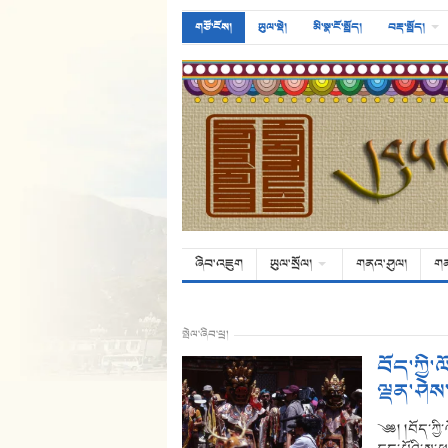
གཙོ་ངོས།
ཡུལ་སྡེ།
མི་སྣ་ངོ་སྤྲོད།
བརྡ་སྤྲོད།
ཞིབ་འཇུག
ཡུལ་སྲོལ།
གནའ་ཤུལ།
ག
སྤེལ་ཞིབ་ཕྲ།
བོད་ཀྱི་
ལྡན་ཤེས
༄༅། །བོད་ཀྱི་