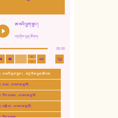
ཨ་མའི་ཕྱག་ཟུང་།
བཀྲ་ཤིས་ཕུན་ཚོགས།
00:00
1. ཨ་མའི་ཕྱག་ཟུང་། - བཀྲ་ཤིས་ཕུན་ཚོགས།
2. ཨ་མ། - པ་སངས་ལྷ་མོ།
3. ཀོང་གཞས། - པ་སངས་ལྷ་མོ།
4. བརྩེ་བ། - པ་སངས་ལྷ་མོ།
5. ཀོང་གཞས།