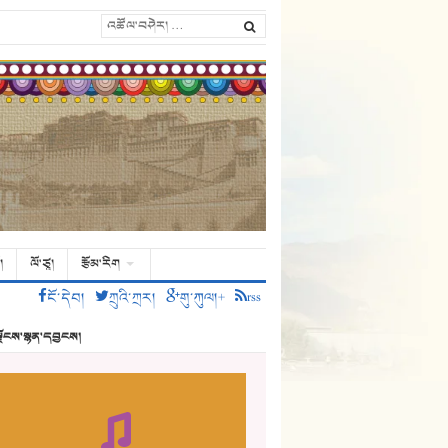
།
ལོ་ཙཱ།
རྩོམ་རིག
ངོ་དེབ།
ཀྲུའི་ཀྲར།
གུ་ཀུལ།+
rss
ྗོངས་སྙན་དབྱངས།