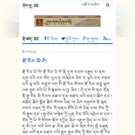
ཤོག་བུ།
སྡེ་ཚན།
ངོ་དེབ།
ཀྲུའི་ཀྲར།
གུ་ཀུལ།+
rss
སྤེལ་ཞིབ་ཕྲ།
རྡོ་རིང་ཡི་གེ།
རྡོ་རིང་ཡི་གེ། རྡོ་རིང་ཡི་གེ་ནི་དུས་རབས་བརྒྱད་པ་ནས་
དགུ་བའི་བར་བོད་ཡུལ་དུ་བཞེངས་ཤིང་ད་ལྟའི་བར་གནས་
པའི་ལྷ་སའི་ གཙུག་ལག་གི་རྡོ་རིང་སོགས་རྡོ་རིང་བཅུ་ལྷག་
ལས་བྱུང་བའི་ཡི་གེ་རྣམས་ལ་བྱ་ ཞིང་། དེ་དག་གི་ནང་དོན་
ནི་རྒྱ་བོད་མི་རིགས་མཇལ་དུམ་མཛད་པའི་མནའ་ཚིག་དང་།
མཆོད་ཚིག སྨོན་ཚིག་སོགས་ཡིན་ལ། ཡིག་གཟུགས་ནི་སྐད་
གསར་བཅད་ཀྱི་གོང་གི་མནའ་བོའི་ཡི་གེ་ཡིན་པས། བོད་ཀྱི་
ལོ་རྒྱུས་དང་། རྒྱ་བོད་གཉིས་ཀྱི་ཡུན་རིང་བོའི་འབྲེལ་བ་དང་།
བོད་ཀྱི་ཡི་གེ་སོགས་རྟོག་དཔྱོད་ཞིབ་འཇུག་བྱེད་པ་ལ་མེད་
དུ་མི་རུང་བའི་ཡིག་ཆ་ རིན་ཐང་ཆེ་བ་ཞིག་རེད། བློ་མཐུན་
ཝང་ཡའོ་ནས་མཛད་པའི་སྤུར་རྒྱལ་བོད་ཀྱི་ཅོང་དང་རྡོ་རིང་