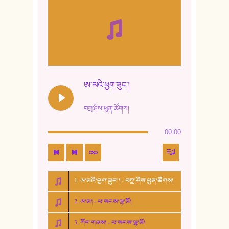
ཨ་མའི་ཕྱག་ཟུང་།
བཀྲ་ཤིས་ཕུན་ཚོགས།
00:00
1. ཨ་མའི་ཕྱག་ཟུང་། - བཀྲ་ཤིས་ཕུན་ཚོགས།
2. ཨ་མ། - པ་སངས་ལྷ་མོ།
3. ཀོང་གཞས། - པ་སངས་ལྷ་མོ།