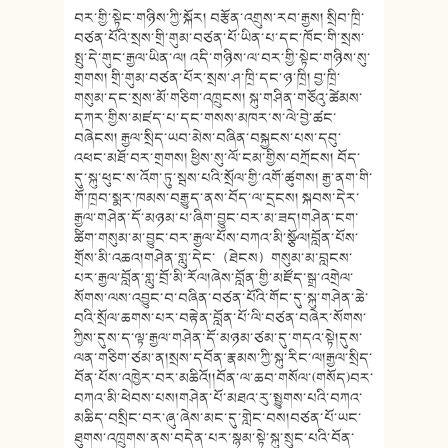
བར་གྱི་སྟེང་གཉིས་ཀྱི་སྐོར། བརྩོན་འགྲུས་རབ་རྒྱས། སྲིབ་ཁྲི་
བཙན་པོའི་སྲས་གྲི་གུམ་བཙན་པོ་ཡིན་པ་དང་ཁོང་གི་སྲས་
སྤུ་དེ་གུང་རྒྱལ་ཡིན་ལ། འདི་གཉིས་ལ་བར་གྱི་སྟེང་གཉིས་སུ་
གྲགས། གྲི་གུམ་བཙན་པོར་སྲས་ཤ་ཁྲི་དང་ཉ་ཁྲི། བྱ་ཁྲི་
གསུམ་དང་སྲས་མོ་གཅིག་འཁྲུངས། སྐུ་གཤིན་གཅོའུ་ཚེམས་
དཀར་གྱིས་མཛད་པ་དང་གསས་མཁར་ས་ལེ་བྱེ་ཚང་
བཞེངས། རྒྱལ་སྲིད་ཡབ་མེས་བཞིན་བསྐྱངས་པས་དབུ་
འཕང་མཐོ་བར་གྲགས། ཕྱིས་སུ་ལོ་ངམ་གྱིས་བཀྲོངས། བོད་
དུ་སྐུ་ཕུང་ས་འོག་ཏུ་སྦས་པའི་སྲོལ་གྱི་འགོ་ཚུགས། རྒྱ་ནག་གི་
གོ་ཁྲབ་སྨར་ཁམས་བརྒྱུད་ནས་བོད་ལ་དྲངས། སྐབས་དེར་
རྒྱལ་གཤེན་དོ་མཉམ་པ་ཞིག་བྱུང་བར་མ་ཟད།གཤེན་ངག་
ཚིག་གསུམ་མ་བྱུང་བར་རྒྱལ་པོས་བཀའ་མི་སྩོལ།བློན་པོས་
གྲོས་མི་འཆའ།གཤེན་གླུ་དེང་（ཐེངས）གསུམ་མ་བླངས་
པར་རྒྱལ་བློན་གླུ་བྲོ་མི་རོལ།ཞེས་བློན་གྱི་མཛོད་སྒྲ་འགྲེལ་
སོགས་ལས་འབྱུང་བ་བཞིན་བཙན་པོའི་གོང་དུ་སྐུ་གཤེན་ཆེ་
བའི་སྲོལ་ཆགས་པར་བརྟེན་བློན་པོ་ལི་བཙན་བཞེར་སོགས་
ཀྱིས་དུས་ད་ལྟ་རྒྱལ་གཤེན་དོ་མཉམ་ཙམ་དུ་གདའ་སྟེ།དུས་
ལན་གཅིག་ཙམ་ན།སྲས་དབོན་རྣམས་ཀྱི་སྐུ་རིང་ལ།རྒྱལ་སྲིད་
བོན་པོས་འཁྱེར་བར་མཆིའོ།།བོན་ལ་ཆབ་གསོལ་(གསོད)བར་
བཀའ་མི་ཕེབས་པས།གཤེན་པོ་མཐའ་རུ་སྤྱུགས་པའི་བཀའ་
མཆིད་བསྲིང་བར་ཞུ་ཞེས་མང་དུ་གླེང་བས།བཙན་པོ་ཡང་
ཐུགས་འཁྲུགས་ནས་བདེན་པར་སྙམ་སྟེ་སྐུ་སྲུང་པའི་བོན་