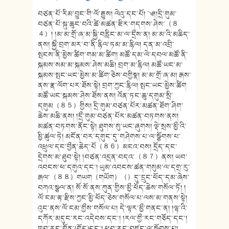
བཙན་པོ་རིམ་བྱུང་གི་ལོ་རྒྱུས། ལེའུ་དང་པོ། ༄།།དྲི་གུམ་
བཙན་པོ་སྐུ་ཆུང་བའི་ཚེ་མཚན་ཇིར་གདགས་ཤེས་（８
４）། །མ་མ་གྲོ་ཞ་མ་སྐྱི་བརླིང་མ་ལ་དྲྀས་ན། མ་མ་འི་མཆིད་
ནས། སྐྱྀ་བྲག་མར་བ་ནི་རྙིལ་ཏམ་མ་རྙིལ། དན་མ་འབྲི་
སྤངས་ནི་མྱེས་ཚིག་གམ་མ་ཚིག། མཚོ་དམ་ལེ་དབལ་མཚོ་ནི་
སྐམས་སམ་མ་སྐམས་ཤེས་མཆི། བྲག་མ་རྙིལ། མཚོ་ཡང་མ་
སྐམས་སྤང་ཡང་མྱེས་མ་ཚིག་ཅེས་བགྱིསྣ། མ་མ་གྲོ་ཞ་མ། རྒས་
ནས་རྣ་ལོག་པར་ཐོས་སྟེ། བྲག་ཀྱང་རྙིལ། སྤང་ཡང་མྱེས་ཚིག
མཚོ་ཡང་སྐམས་ཤེས་ཐོས་ནས། འོན་ཏང་ཆུ་དགུམ་སྲི་
དགུམ（８５）གྱིས། དྲི་གུམ་བཙན་པོར་མཚན་ཐོག་ཤིག་
ཆེས་མཆི་ནས། །དྲྀ་གུམ་བཙན་པོར་མཚན་བཏགས་ནས།
མཚན་བཏགས་ནོང་སྟེ། ཐུགས་སུ་ཡང་ཞུགས། ལྡེ་སྲས་མྱྀ་འི་
མྱི་ཚུལ་ཏེ། མངོན་བར་དགུང་དུ་གཤེགས་པ་ལ་སྩོགས་པ་
འཕྲུལ་དང་བྱྀན་ཆེད་པོ（８６）མངའ་བས། དྲོད་དང་
དྲེགས་མ་ཐུབ་སྟེ། །བཙན་འདྲན་བདའ་（８７）ནས། ཡབ་
འབངས་ཕ་དགུའ་དང་། ཡུམ་འབངས་ཚན་གསུམ་ལ་དགྲ་རུ་
རྒལ་（８８）གཡག（གཡོག）（）དུ་དྲུང་ཕོད་དམ་ཞེས་
བཀའ་སྩལ་ན། སོ་སོ་ནས་ཀུན་གྱིས་མྱྀ་ཕོད་ཆེས་གསོལ་ཏོ། །
ལོ་ངམ་རྟ་རྫིས་ཀྱང་མྱི་ཕོད་ཅེས་གསོལ་པ་ལས་མ་གནས་སྟེ།
འུང་ནས་ལོ་ངམ་གྱྀས་གསོལ་པ། དེ་ལྟར་མྱྀ་གནང་ན། །ལྷ་འི་
དཀོར་མདུང་རང་འདེབས་དང་། །རལ་གྱྀ་རང་གཅོད་དང་།
ཁྲབ་རང་གྱོན་(གྱོད)དང་། ཕུབ་རང་བཛུང་ལ་སྩོགས་པ།