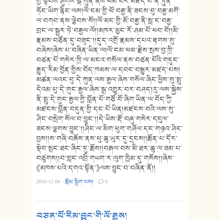
གྱི་སྟོབས་ཤུགས་སྒོ་ཀུན་ནས་ཕམ་པར་མཛད་པ་ནི་ཏུན་
ཧོང་ཡིག་རྙིང་ལས།ལོ་ངམ་གྱི་ཕོ་བརྒྱ་ནི་ཟངས་བུ་བརྒྱ་མགོ་
ལ་བཀབ་ནས་ལྕེབས་སོ།།ལོ་མང་གྱི་མོ་བརྒྱ་ནི་སླ་ང་བརྒྱ་
བྲང་ལ་སྦྱར་ཏེ་བརྒྱལ་ལོ།།མཁར་མྱང་རོ་ཤམ་པོ་ཕབ་བོ།།མི་
རྣམས་བཙོན་དུ་བཟུང་།།དུད་འགྲོ་རྣམས་དཔའ་རྟགས་སུ་
བཞེས།ཞེས་པ་བཞིན་ཡིན་ལ།ལོ་ངམ་ཕམ་རྗེས་སྲས་བྱ་ཁྲི་
བཙན་པོ་གསེར་ཁྲི་ལ་མངའ་གསོལ་ནས་བཙན་པོའི་གདུང་
རྒྱུད་རིམ་བྱོན་གྱིས་བོད་ཁམས་ལ་དབང་བསྒྱུར་མཛད་པས།
མཚན་ལའང་བུ་དེ་ཀུན་ལས་རྒྱལ་ཞེས་གསོལ་ཞིང་ཕྱིས་སུ་སྤུ་
དེའམ་པུ་དེ་གུང་རྒྱལ་ཞེས་སྒྲ་འགྱུར་བར་བཤད།རུ་ལས་སྐྱེས་
ནི་སྤུ་དེ་གུང་རྒྱལ་གྱི་བློན་པོ་གཙོ་བོ་ཞིག་ཡིན་ལ་བོད་ཀྱི་
མཛངས་བློན་བདུན་གྱི་དང་པོ་ཡིན།མཛངས་བའི་ལས་སུ་
ཤིང་བསྲེག་སོལ་བ་བྱུང་།།དེ་ཡིས་རྡོ་བཞུ་གསེར་དངུལ་
ཟངས་ལྕགས་བྱུང་།།ཤིང་ལ་མིག་ཕུག་གཤོལ་དང་གཉའ་ཤིང་
བྱས།།ས་གཞི་བརྐོས་ནས་ཕུ་ཆུ་ཡུར་དུ་དྲངས།།རྨོན་པ་དོར་
སྡེབ་སྤང་ཐང་ཞིང་དུ་རྨོས།།བརྒལ་བས་མི་ཐར་ཆུ་ལ་ཟམ་པ་
བཙུགས།།བ་གླང་འབྲི་གཡག་ར་ལུག་ཁྱིམ་དུ་གསོས།།ཞེས་
《མཁས་པའི་དགའ་སྟོན་》ལས་བྱུང་བ་བཞིན་ནོ།།
2016-12-04
·
རྩོམ་སྒྲིག་པས།
·
0
བཙན་པོ་རིམ་བྱུང་གི་ལོ་རྒྱུས།