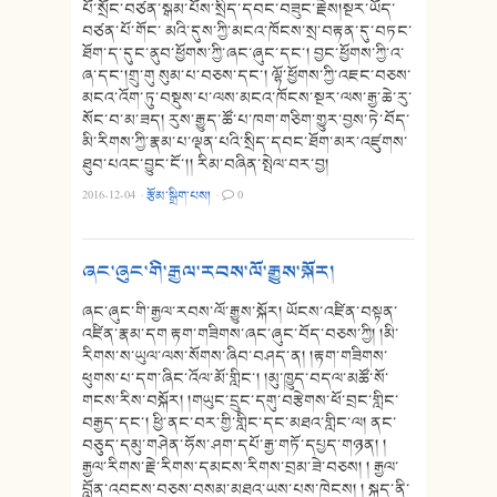
པོ་སྲོང་བཙན་སྒམ་པོས་སྲིད་དབང་བཟུང་རྗེས།སྔར་ཡོད་
བཙན་པོ་གོང་ མའི་དུས་ཀྱི་མངའ་ཁོངས་སྲ་བརྟན་དུ་བཏང་
ཐོག་ད་དུང་ནུབ་ཕྱོགས་ཀྱི་ཞང་ཞུང་དང་། བྱང་ཕྱོགས་ཀྱི་འ་
ཞ་དང་།གྲུ་གུ སུམ་པ་བཅས་དང་། ལྷོ་ཕྱོགས་ཀྱི་འཇང་བཅས་
མངའ་འོག་ཏུ་བསྡུས་པ་ལས་མངའ་ཁོངས་སྔར་ལས་རྒྱ་ཆེ་རུ་
སོང་བ་མ་ཟད། རུས་རྒྱུད་ཚོ་པ་ཁག་གཅིག་གྱུར་བྱས་ཏེ་བོད་
མི་རིགས་ཀྱི་རྣམ་པ་ལྡན་པའི་སྲིད་དབང་ཐོག་མར་འཛུགས་
ཐུབ་པའང་བྱུང་ངོ་།། རིམ་བཞིན་སྤེལ་བར་བྱ།
2016-12-04
·
རྩོམ་སྒྲིག་པས།
·
0
ཞང་ཞུང་གི་རྒྱལ་རབས་ལོ་རྒྱུས་སྐོར།
ཞང་ཞུང་གི་རྒྱལ་རབས་ལོ་རྒྱུས་སྐོར། ཡོངས་འཛིན་བསྟན་
འཛིན་རྣམ་དག རྟག་གཟིགས་ཞང་ཞུང་བོད་བཅས་ཀྱི། །མི་
རིགས་ས་ཡུལ་ལས་སོགས་ཞིབ་བཤད་ན། །རྟག་གཟིགས་
ཕུགས་པ་དག་ཞིང་འོལ་མོ་གླིང་། །མུ་ཁྱུད་བདལ་མཚོ་སོ་
གངས་རིས་བསྐོར། །གཡུང་དྲུང་དགུ་བརྩེགས་ཕོ་བྲང་གླིང་
བརྒྱད་དང་། ཕྱི་ནང་བར་གྱི་གླིང་དང་མཐའ་གླིང་ལ། ནང་
བཅུད་དམུ་གཤེན་ཧོས་ཤག་དཔོ་རྒྱ་གཏོ་དཔྱད་གཉན། །
རྒྱལ་རིགས་རྗེ་རིགས་དམངས་རིགས་བྲམ་ཟེ་བཅས། ། རྒྱལ་
བློན་འབངས་བཅས་བསམ་མཐའ་ཡས་པས་ཁེངས། ། སྐད་ནི་