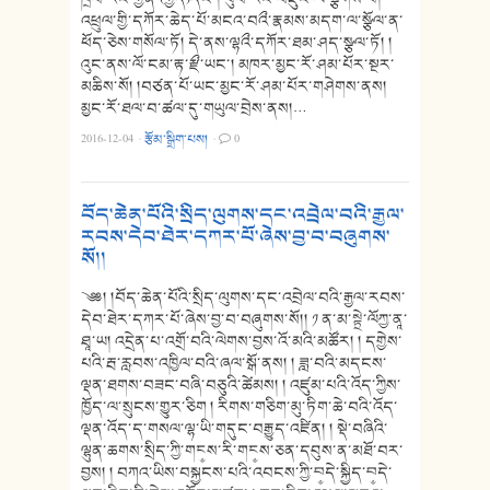
འཕྲུལ་གྱི་དཀོར་ཆེད་པོ་མངའ་བའྀ་རྣམས་མདག་ལ་སྩོལ་ན་
ཕོད་ཅེས་གསོལ་ཏོ། དེ་ནས་ལྷའྀ་དཀོར་ཐམ་ཤད་སྩལ་ཏོ། །
འུང་ནས་ལོ་ངམ་རྟ་རྫྀ་ཡང་། མཁར་མྱང་རོ་ཤམ་པོར་སྔར་
མཆིས་སོ། །བཙན་པོ་ཡང་མྱང་རོ་ཤམ་པོར་གཤེགས་ནས།
མྱང་རོ་ཐལ་བ་ཚལ་དུ་གཡུལ་བྲེས་ནས།…
2016-12-04
·
རྩོམ་སྒྲིག་པས།
·
0
བོད་ཆེན་པོའི་སྲིད་ལུགས་དང་འབྲེལ་བའི་རྒྱལ་
རབས་དེབ་ཐེར་དཀར་པོ་ཞེས་བྱ་བ་བཞུགས་
སོ།།
༄༅། །བོད་ཆེན་པོའི་སྲིད་ལུགས་དང་འབྲེལ་བའི་རྒྱལ་རབས་
དེབ་ཐེར་དཀར་པོ་ཞེས་བྱ་བ་བཞུགས་སོ།། ༡ ན་མ་སྟྲེ་ལོཀྱ་ནཱ་
ཐཱ་ཡ། འདྲེན་པ་འགྲོ་བའི་ལེགས་བྱས་འོ་མའི་མཚོར། ། དགྱེས་
པའི་རྦ་རླབས་འཁྱིལ་བའི་ཞལ་སྒོ་ནས། ། ཟླ་བའི་མདངས་
ལྡན་ཐགས་བཟང་བཞི་བཅུའི་ཚེམས། ། འཛུམ་པའི་འོད་ཀྱིས་
ཁྱོད་ལ་སྲུངས་གྱུར་ཅིག ། རིགས་གཅིག་མུ་ཏིག་ཆེ་བའི་འོད་
ལྡན་འོད་ད་གསལ་ལྷ་ཡི་གདུང་བརྒྱུད་འཛིན། ། སྡེ་བཞིའི་
ལྷུན་ཆགས་སྲིད་ཀྱི་གང༵ས་རི་གང༵ས་ཅན་དབུས་ན་མཐོ་བར་
བྱས། ། བཀའ་ཡིས་བསྐྱངས་པའི་འབངས་ཀྱི་བ༵དེ་སྐྱིད་བ༵དེ་