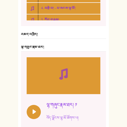
4. བརྩེ་བ། - པ་སངས་ལྷ་མོ།
5. ཀོང་གཞས།
6. ཆོལ་གསུམ་བྲོ་གཞས། - སྒྲོན་གསལ།
འཆད་འཁྲིད།
7. ལྷག་སྒྲོན་ལགས།
ལྷ་གཞུང་རྣམ་ཐར།
8. ཆང་གཞས།
9. ཆང་གཞས། ༢
10. ཆང་གཞས། ༣
11. ལོ་གསར།
12. ལོ་གསར། ༢
ལྷ་གཞུང་རྣམ་ཐར། ༡
13. ཆུང་འདྲིས། - ཟླ་སྒྲོན།
བོད་ལྗོངས་ལྷ་མོ་ཚོགས་པ།
14. སྙིང་རྗེ་མོ། - ཚེ་འགྱུར་མེད།