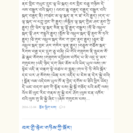
ནང་གླིང་གཡུང་དྲུང་ལྷ་ཡི་སྐད། བར་གླིང་བཅུ་གཉིས་དེ་
ལས་བསྒྱུར་བའི་སྐད། ། འབབ་ཆུ་བརྒྱད་བརྒྱུད་བསྒྱུར་བའི་
སྐད་བརྒྱད་ནི། །གཙང་མ་ལྷ་སྐད་ན་ར་ཛ་རའི་རྒྱུད། །དད་པ་
ལྷ་སྐད་ལ་པཀྵུ་བྱང་གི་རྒྱུད། །སཾསྐྲིཏ་ལྷ་སྐད་གྱིམ་ཤང་ནུབ་ཀྱི་
རྒྱུད། །ཁྲི་ཝེར་ལྷ་སྐད་སིན་ངྷུ་ལྷོ་རྒྱུད་བསྒྱུར། །ཧོ་ཅི་འཕྲུལ་
སྐད་ལྷོ་ཤར་གངྒྰའི་རྒྱུད། །སྤོས་ཅི་འཕྲུལ་སྐད་ལྷོ་ནུབ་སི་ཏའི་
རྒྱུད། །ཅི་གུང་འཕྲུལ་སྐད་སེང་ག་བྱང་ནུབ་རྒྱུད། །ཅུང་ཙེ་
འཕྲུལ་སྐད་བྱང་ཤར་གསེར་ལྡན་རྒྱུད། །བཅུས་གཙོས་སྐད་
རིགས་བརྒྱ་དང་དྲུག་ཅུ་བཞི། །ཡི་གེའི་གཟུགས་ནི་སྤུངས་སོ་
ཆེ་ཆུང་སོགས། །གཟུགས་དབྱིབས་བཀོད་པ་མི་འདྲ་དུ་མར་
གསུངས། །འདི་ཉིད་དག་ཞིང་མོས་པའི་ཡིད་ཡུལ་ལས། །ས་
སྟེང་འདི་ན་བརྟག་སྟེ་བཙལ་བ་བླུན། །གལ་ཏེ་ཏི་སེའི་སྐོར་
དང་པར་ཤ་སོགས། །ཡིན་པར་འདོད་པ་ངེས་ན་དེར་སྐྱེ་བའི།
། སྨོན་ལམ་འདེབས་ཡུལ་ཁོ་ན་བྱེད་དགོས་པ་ཅིའི་ཕྱིར་ཡོད།
དེ་ཡང་བདག་ཅག་གི་སྟོན་པས། སྐྱེ་སྒོ་གཅོད་པའི་མདོ་ལས།
འོལ་མོ་ལུང་རིང་གནས་སུ་སྐྱེ་བར་ཤོག །ལུས་ངན་འཁོར་
བའི་ལུས་སུ་མི་སྐྱེ་ཞིང་། །ཞེས་གསུངས་པས།…
2016-12-04
·
རྩོམ་སྒྲིག་པས།
·
0
བར་གྱི་སྟེང་གཉིས་ཀྱི་སྐོར།