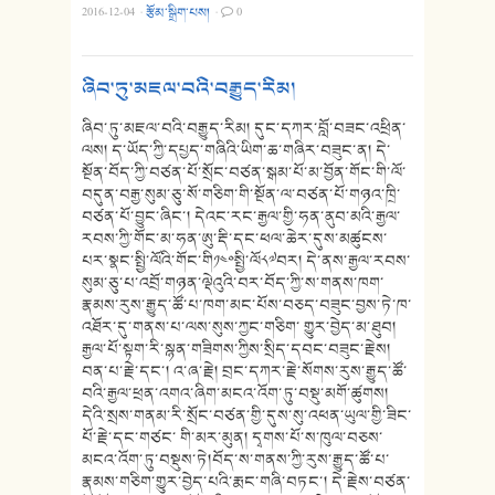
2016-12-04
·
རྩོམ་སྒྲིག་པས།
·
0
ཞིབ་ཏུ་མཇལ་བའི་བརྒྱུད་རིམ།
ཞིབ་ཏུ་མཇལ་བའི་བརྒྱུད་རིམ། དུང་དཀར་བློ་བཟང་འཕྲིན་
ལས། ད་ཡོད་ཀྱི་དཔྱད་གཞིའི་ཡིག་ཆ་གཞིར་བཟུང་ན། དེ་
སྔོན་བོད་ཀྱི་བཙན་པོ་སྲོང་བཙན་སྒམ་པོ་མ་བྱོན་གོང་གི་ལོ་
བདུན་བརྒྱ་སུམ་ཅུ་སོ་གཅིག་གི་སྔོན་ལ་བཙན་པོ་གཉའ་ཁྲི་
བཙན་པོ་བྱུང་ཞིང་། དེའང་རང་རྒྱལ་གྱི་ཧན་ནུབ་མའི་རྒྱལ་
རབས་ཀྱི་གོང་མ་ཧན་ཨུ་རྡི་དང་ཕལ་ཆེར་དུས་མཚུངས་
པར་སྣང་སྤྱི་ལོའི་གོང་གི༡༤༠སྤྱི་ལོ༨༧བར། དེ་ནས་རྒྱལ་རབས་
སུམ་ཅུ་པ་འབྲོ་གཉན་ལྡེའུའི་བར་བོད་ཀྱི་ས་གནས་ཁག་
རྣམས་རུས་རྒྱུད་ཚོ་པ་ཁག་མང་པོས་བཅད་བཟུང་བྱས་ཏེ་ཁ་
འཐོར་དུ་གནས་པ་ལས་སུས་ཀྱང་གཅིག་ གྱུར་བྱེད་མ་ཐུབ།
རྒྱལ་པོ་སྟག་རི་སྙན་གཟིགས་ཀྱིས་སྲིད་དབང་བཟུང་རྗེས།
བན་པ་རྗེ་དང་། འ་ཞ་རྗེ། བྲང་དཀར་རྗེ་སོགས་རུས་རྒྱུད་ཚོ་
བའི་རྒྱལ་ཕྲན་འགའ་ཞིག་མངའ་འོག་ཏུ་བསྡུ་མགོ་ཚུགས།
དེའི་སྲས་གནམ་རི་སྲོང་བཙན་གྱི་དུས་སུ་འཕན་ཡུལ་གྱི་ཟིང་
པོ་རྗེ་དང་གཙང་ གི་མར་མུན། དྭགས་པོ་ས་ཁུལ་བཅས་
མངའ་འོག་ཏུ་བསྡུས་ཏེ།བོད་ས་གནས་ཀྱི་རུས་རྒྱུད་ཚོ་པ་
རྣམས་གཅིག་གྱུར་བྱེད་པའི་རྨང་གཞི་བཏང་། དེ་རྗེས་བཙན་