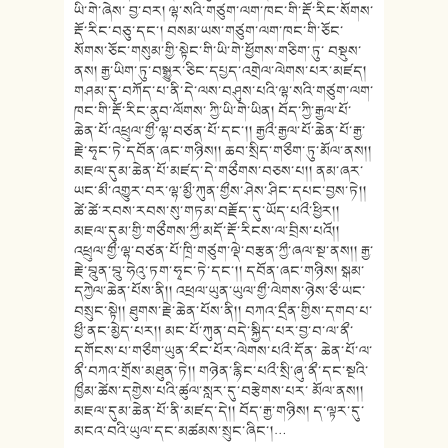
ཡི་གེ་ཞེས་ བྱ་བར། ལྷ་སའི་གཙུག་ལག་ཁང་གི་རྡོ་རིང་སོགས་
རྡོ་རིང་བཅུ་དང་། བསམ་ཡས་གཙུག་ལག་ཁང་གི་ཅོང་
སོགས་ཅོང་གསུམ་གྱི་སྟེང་གི་ཡི་གེ་ཕྱོགས་གཅིག་ཏུ་ བསྡུས་
ནས། རྒྱ་ཡིག་ཏུ་བསྒྱུར་ཅིང་དཔྱད་འགྲེལ་ལེགས་པར་མཛད།
གཤམ་དུ་བཀོད་པ་ནི་དེ་ལས་བཤུས་པའི་ལྷ་སའི་གཙུག་ལག་
ཁང་གི་རྡོ་རིང་ནུབ་ལོགས་ ཀྱི་ཡི་གེ་ཡིན། བོད་ཀྱི་རྒྱལ་པོ་
ཆེན་པོ་འཕྲུལ་གྱྀ་ལྷ་བཙན་པོ་དང་།། རྒྱའྀ་རྒྱལ་པོ་ཆེན་པོ་རྒྱ་
རྗེ་ཧྭང་ཏེ་དབོན་ཞང་གཉིས།། ཆབ་སྲིད་གཅྀག་ཏུ་མོལ་ནས།།
མཇལ་དུམ་ཆེན་པོ་མཛད་དེ་གཙྀགས་བཅས་པ།། ནམ་ཞར་
ཡང་མྀ་འགྱུར་བར་ལྷ་མྱྀ་ཀུན་གྱྀས་ཤེས་ཤིང་དཔང་བྱས་ཏེ།།
ཚེ་ཚེ་རབས་རབས་སུ་གཏམ་བརྗོད་དུ་ཡོད་པའྀ་ཕྱིར།།
མཇལ་དུམ་གྱི་གཙྀགས་ཀྱྀ་མདོ་རྡོ་རིངས་ལ་བྲིས་པའོ།།
འཕྲུལ་གྱྀ་ལྷ་བཙན་པོ་ཁྲི་གཙུག་ལྡེ་བརྩན་ཀྱྀ་ཞལ་སྔ་ནས།། རྒྱ་
རྗེ་བྰུན་བྰུ་ཧེའུ་ཏག་ཧྭང་ཏེ་དང་།། དབོན་ཞང་གཉིས། སྒམ་
དཀྱེལ་ཆེན་པོས་ནི།། འཕྲལ་ཡུན་ཡུལ་གྱྀ་ལེགས་ཉེས་ཅྀ་ཡང་
བསྲུང་སྟེ།། ཐུགས་རྗེ་ཆེན་པོས་ནི།། བཀའ་དྲྀན་གྱིས་དགབ་པ་
ཕྱྀ་ནང་མྱེད་པར།། མང་པོ་ཀུན་བདེ་སྐྱིད་པར་བྱ་བ་ལ་ནྀ་
དགོངས་པ་གཅྀག་ཡུན་རྀང་པོར་ལེགས་པའྀ་དོན་ ཆེན་པོ་ལ་
ནྀ་བཀའ་གྲོས་མཐུན་ཏེ།། གཉེན་རྙིང་པའྀ་སྲི་ཞུ་ནྀ་དང་སྔའི་
ཁྱྀམ་ཚེས་དགྱེས་པའི་ཚུལ་སླར་དུ་བརྩེགས་པར་ མོལ་ནས།།
མཇལ་དུམ་ཆེན་པོ་ནི་མཛད་དེ།། བོད་རྒྱ་གཉིས། ད་ལྟར་དུ་
མངའ་བའི་ཡུལ་དང་མཚམས་སྲུང་ཞིང་།…