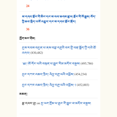
24
37. མཚོ་སྔོན་པོ། - ཟླ་སྒྲོན།
ས་དགའ་རྫོང་གི་མིང་དང་ས་བབ་ཆགས་ཚུལ། རྫོང་གི་ལོ་རྒྱུས། བོད་
38. ཡབ་ཡུམ། - ཟླ་སྒྲོན།
ཀྱི་ཆབ་སྲིད་འཕོ་འགྱུར་དང་ས་དགའ་རྫོང་སྐོར།
36
39. དྲིལ་བུའི་སྐལ་སྒྲ། - ཟླ་སྒྲོན།
ཀློག་མང་ཤོས།
40. ང་ཚོ་ཕན་ཚུན་མཇལ་ནས། - ཟླ་སྒྲོན།
དུས་རབས་བདུན་པ་ནས་བཅུ་དགུའི་བར་གྱི་བརྡ་སྤྲོད་ཀྱི་དཔེ་ཐོ་
41. མཚན་ཚོགས་ཞབས་བྲོ་སྣ་མང་། - བོད་གཞས་ཕྱོགས་བསྒྲིགས།
འགའ།
(830,482)
༄༅། །བོ་དོང་པའི་བསྟན་པ་བྱུང་རིམ་མདོར་བསྡུས།
(495,786)
དུང་དཀར་འཆད་ཁྲིད། ལེའུ་དགུ་པའི་འཕྲོས།
(454,234)
དུང་དཀར་འཆད་ཁྲིད། ལེའུ་དགུ་པའི་འཕྲོས། ༢
(452,003)
མཆན།
ཆུ་དབར་བུ།
on
རུ་ལག་གྲོམ་པ་རྒྱང་གི་བྱུང་བ་མདོར་བསྡུས།