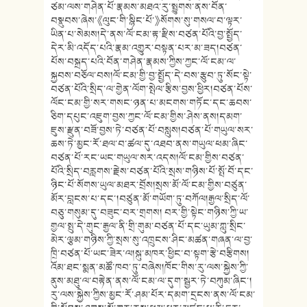
ཙམ་ལས་གཤེན་པོ་རྣམས་མཐའ་རུ་སྤྱུགས་ནས་བོན་
བསྣུབས་ཞེས་《ལུང་གི་སྙིང་པོ་》སོགས་སུ་གསལ་བ་ལྟར་
ཡིན་པ་སེམས།དེ་ནས་ལོ་ངམ་རྟ་རྫིས་བཙན་པོའི་བྱ་སྤྱོད་
དེར་མི་འདོད་པའི་རྣམ་འགྱུར་བསྟན་པར་མ་ཟད།བཙན་
པོས་བསྐྲད་པའི་བོན་གཤེན་རྣམས་ཀྱིས་ཀྱང་ལོ་ངམ་ལ་
སྐྱབས་བཅོལ་བས།ལོ་ངམ་གྱི་བྱ་སྤྱོད་དེ་བས་རྩུབ་ཏུ་སོང་སྟེ་
བཙན་པོའི་སྲིད་ལ་གྱེན་ལོག་སྤེལ་རྩིས་བྱས་ཕྱིར།བཙན་པོས་
ལོང་ངམ་གྱི་སར་གསང་ཉན་པ་མངགས་གཏོང་དང་ཆབས་
ཅིག་དཔུང་འཇུག་བྱས་ཀྱང་ལོ་ངམ་གྱིས་ཤེས་ནས།དམག་
ཇུས་རྫུན་བཟོ་བྱས་ཏེ་བཙན་པོ་བསླུས།བཙན་པོ་གཡུལ་སར་
ཆས་ཏེ་མྱང་རོ་ཐལ་བ་ཚལ་དུ་འཐབ་ནས་གཡུལ་ཕམ་ཞིང་
བཙན་པོ་རང་ཡང་གཡུལ་སར་འདས།ལོ་ངམ་གྱིས་བཙན་
པོའི་སྲིད་བརླགས་རྗེས་བཙན་པོའི་སྲས་གཉིས་པོ་སྤོ་བོ་དང་
ཉིང་པོ་སོགས་ཡུལ་མཐར་བྲོས།སྲས་མོ་ལོ་ངམ་གྱིས་བཙུན་
མོར་བླངས་པ་དང་།བཙུན་མོ་གཡོག་ཏུ་བཀོལ།རྒྱལ་སྲིད་ལོ་
བཅུ་གསུམ་དུ་བཟུང་བར་གྲགས། བར་གྱི་སྟེང་གཉིས་ཀྱི་ཡ་
གྱལ་སྤུ་དེ་གུང་རྒྱལ་ནི་གྲི་གུམ་བཙན་པོ་དང་ཡུམ་ཀླུ་སྲིང་
མེར་ལྕམ་གཉིས་ཀྱི་སྲས་སུ་འཁྲུངས་ཤིང་མཚན་གཞན་ལ་བྱ་
ཁྲི་བཙན་པོ་ཡང་ཟེར་ལ།སྐུ་མཁར་ཕྱིང་བ་སྟག་རྩེ་བརྩིགས།
འོམ་ཐང་སྨན་མཚོ་ཁབ་ཏུ་བཞེས།ཁོང་གིས་རུ་ལས་སྐྱེས་ཀྱི་
ནུས་མཐུ་ལ་བརྟེན་ནས་ལོ་ངམ་ལ་དུག་སྦྱར་ཏེ་བཀུམ་ཞིང་།
རུ་ལས་སྐྱེས་ཀྱིས་མྱང་རོ་ཤམ་པོར་དམག་དྲངས་ནས་ལོ་ངམ་