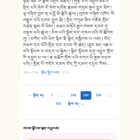
ལྡན་ཞིང་གི་རྗེས་འགྲོར་མཛད། ། ཀུན་རིག་འཕྲུལ་མངའ་
སྲིད་པའི་མེ༵ས་པོ་མེ༵ས་དབོན་རྣམས་གསུམ་རྒྱལ་གྱུར་ཅིག །
ལྷ་གཅི༵ག་ཕྱག་ན་པདྨོ་མི་རྗེའི་ཚུལ། ། ལུགས་གཉི༵ས་འཁོར་ལོ་
བསྒྱུར་བའི་དབང་ཕྱུག་ཆེ། ། སྲིད་གསུ༵མ་ཟིལ་གནོན་སྲོང་
བཙན་སྒམ་པོ་ཡིས། ། མཐའ་བཞི༵འི་རྒྱལ་ཁམས་དབང་དུ་
བསྡུས་པའི་ཚུལ། ། ངེས་པའི་སྒྲོས་དང་གསལ་བའི་ལོ་ཚིགས་
སུ། ། བཀོད་པའི་ཡིག་རྙིང་ཇི་སྙེད་བསྒྲིགས་པ་ལས། ། བོད་
ཁམས་དང་པོའི་སྲིད་དང་དབང་གི་ཚད། །ཅུང་ཟད་འཇལ་
བའི་སྤོབས་པ་བདག་ལ་སྐྱེས། ། སྙིང་སྟོབས་དགུ་འགྱུར་སྲོག་
གི་དབྱུག་པ་ལ། ། རྟ་མཆོག་ཁྲོས་པའི་བཀའ་ཡི་རྒྱས་བཏབ་
པའི། ། སྲིན་པོ་གདོང་དམར་བོད་ཀྱི་དམག་དཔུང་གིས།…
2016-12-04
·
རྩོམ་སྒྲིག་པས།
·
0
← སྔོན་མ།
1
…
288
289
290
…
302
རྗེས་མ། →
གངས་ལྗོངས་སྙན་དབྱངས།