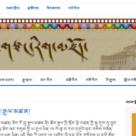
འཆད་ཁྲིད།
སྣ་ཚོགས།
ཡིག་ཚགས།
དཔེ་དེབ།
ནས་བཤད།
སྒྱུ་རྩལ།
ནང་རིག
བཟོ་རིག
གསོ་རིག
ལོ་རྒྱུས།
སློབ་གསོ
གངས་ལ
ླུ་རྒྱལ་མཚན།
ལ་མཚན། ཅོག་རོ་ཀླུ་རྒྱལ་མཚན་ནི། ཆོས་རྒྱལ་ཁྲི་སྲོང་ལྡེ་བཙན་གྱི་སྐུ་དུས་སུ་བྱུང་
་སྐ་ཅོག་ཞང་གསུམ་གྱི་ཡ་གྱལ་ཡིན་ལ། ལོ་ཙཱ་བ་རབ་དགུའི་ནང་གསེས་གཞོན་
ྱལ་ཡང་ཡིན། འདི་ཉིད་ཀྱི་འགྱུར་ལ། [འཁོར་ལོ་དང་པོར་གཏོགས་པ་དགེ་སློང་