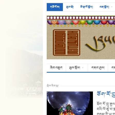
གཙོ་ངོས།
ཡུལ་སྡེ།
མི་སྣ་ངོ་སྤྲོད།
བརྡ་སྤྲོད།
ཞིབ་འཇུག
ཡུལ་སྲོལ།
གནའ་ཤུལ།
ག
སྤེལ་ཞིབ་ཕྲ།
ཅོག་རོ་ཀ
ཅོག་རོ་ཀླུ་རྒྱ
བའི་ལོ་ཙཱ་བ
གསུམ་གྱི་ཡ་ག