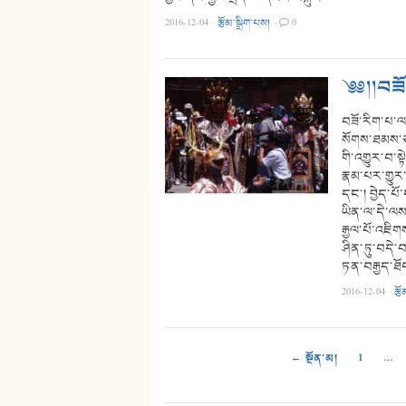
2016-12-04
·
རྩོམ་སྒྲིག་པས།
·
0
༄༅།།བཟོ
བཟོ་རིག་པ་ལ་
སོགས་ཐམས་ཅད
གི་འགྱུར་བ་
རྣམ་པར་གྱུར
དང་། བྱེད་པོ
ཡིན་ལ་དེ་ལས་ཐ
རྒྱལ་པོ་འཇིག
ཤིན་ཏུ་བདེ་བ
ཏན་བརྒྱད་ཐ
2016-12-04
·
རྩོ
← སྔོན་མ།
1
…