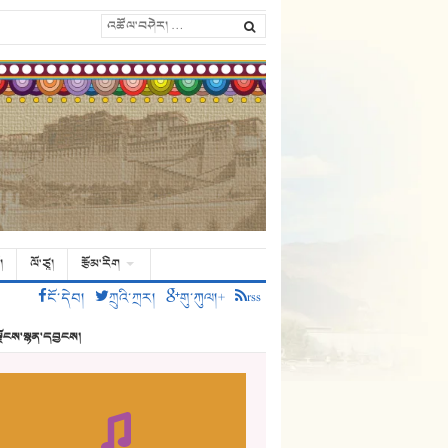
།
ལོ་ཙཱ།
རྩོམ་རིག
ངོ་དེབ།
ཀྲུའི་ཀྲར།
གུ་ཀུལ།+
rss
ྗོངས་སྙན་དབྱངས།