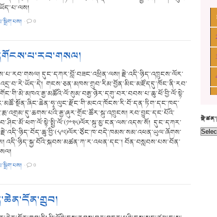
ྱ་ཡོད་པ་ལས།
མ་སྒྲིག་པས།
·
0
་དགོངས་པ་རབ་གསལ།
ས་པ་རབ་གསལ། དུང་དཀར་བློ་བཟང་འཕྲིན་ལས། རྗེ་འདི་ཉིད་འཁྲུངས་ལོར་
་འདྲ་བ་རེ་ཡོད་དེ། གངས་ཅན་མཁས་གྲུབ་རིམ་བྱོན་མིང་མཛོདདུ་ཁོང་ནི་རབ་
གོང་གི་མེ་མཁའ་རྒྱ་མཚོའི་ལོ་སུམ་བརྒྱ་ཉེར་དགུ་བར་བབས་པ་ཆུ་ཕོ་བྱི་ལོ་སྟེ་
)ལོར་མཚོ་སྔོན་ཞིང་ཆེན་ཧྭ་ལུང་རྫོང་གི་མངའ་ཁོངས་རི་བོ་དན་ཏིག་དང་ཁད་
ི་རྨ་འགྲམ་དུ་ཆགས་པའི་རྒྱ་ཞུར་གྲོང་ཚོར་སྐུ་འཁྲུངས། རབ་བྱུང་དང་པོའི་
སྡེ་ཚན
བ་ཤིང་མོ་ཕག་ལོ་སྟེ་སྤྱི་ལོ་(༡༠༣༥)ལོར་སྐུ་མྱ་ངན་ལས་འདས་སོ། དུང་དཀར་
་རྗེ་འདི་ཉིད་བོད་ཆུ་བྱི་(༨༩༢)ལོར་ཙོང་ཁ་བདེ་ཁམས་སམ་འཕན་ཡུལ་ཞོགས་
ངས། འདི་ཉིད་སྐྱ་བོའི་སྐབས་མཚན་ཀ་ར་འཕན་དང་། བོན་བསླབས་པས་བོན་
གསལ།
མ་སྒྲིག་པས།
·
0
ན་ཆེན་དོན་གྲུབ།