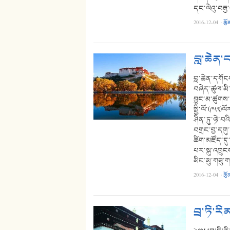
དང་ལེའུ་བརྒ
2016-12-04
·
རྩོ
བླ་ཆེན
བླ་ཆེན་དགོང
བཞེད་ཚུལ་མི
བྱུང་མ་ཚུགས་
སྤྱི་ལོ་(༩༥༣
ཤིན་ཏུ་ཉེ་བའ
བགྲང་བྱ་དགུ་
ཚིག་མཛོད་དུ
པར་སྐུ་འཁྲུ
མིང་མུ་གཟུ་
2016-12-04
·
རྩོ
བྲ་ཏི་རི