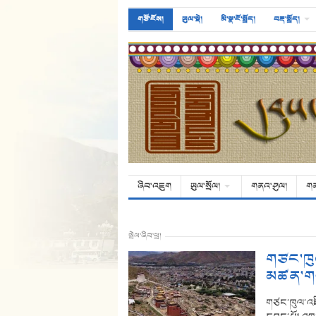
གཙོ་ངོས།
ཡུལ་སྡེ།
མི་སྣ་ངོ་སྤྲོད།
བརྡ་སྤྲོད།
ཞིབ་འཇུག
ཡུལ་སྲོལ།
གནའ་ཤུལ།
ག
སྤེལ་ཞིབ་ཕྲ།
གཙང་ཁུལ
མཚན་གཞ
གཙང་ཁུལ་འཛིན