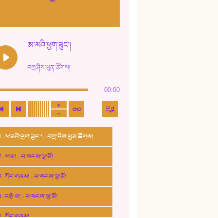
ཨ་མའི་ཕྱག་ཟུང་།
བཀྲ་ཤིས་ཕུན་ཚོགས།
00:00
1. ཨ་མའི་ཕྱག་ཟུང་། - བཀྲ་ཤིས་ཕུན་ཚོགས།
2. ཨ་མ། - པ་སངས་ལྷ་མོ།
3. ཀོང་གཞས། - པ་སངས་ལྷ་མོ།
4. བརྩེ་བ། - པ་སངས་ལྷ་མོ།
5. ཀོང་གཞས།