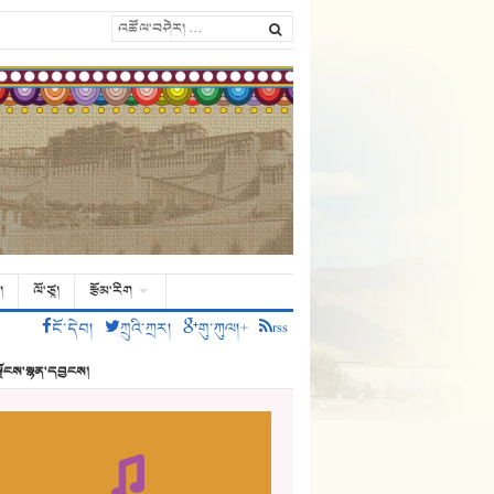
།
ལོ་ཙཱ།
རྩོམ་རིག
ངོ་དེབ།
ཀྲུའི་ཀྲར།
གུ་ཀུལ།+
rss
ྗོངས་སྙན་དབྱངས།