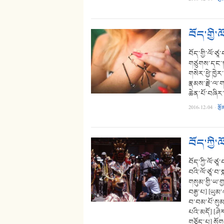
བོད་གྱི་
བོད་གྱི་ལོ་ཙཱ
གཙུགས་དང་། 
གསེར་ཕྱེ་ཁྱ
རྣམས་རྗེ་ལ་ག
ཆེན་པོ་བཞིར
2016-12-04
·
རྩོ
བོད་ཀྱི་
བོད་ཀྱི་ལོ་ཙཱ་
བའི་ལོ་ཙཱ་བ
གསུམ་གྱི་ཡ་ག
བརྒྱ་པ] [ཡུམ་
བ་བམ་པོ་སུམ་
པའི་མདོ] [ཤེར
གཅོད་པ] སོགས