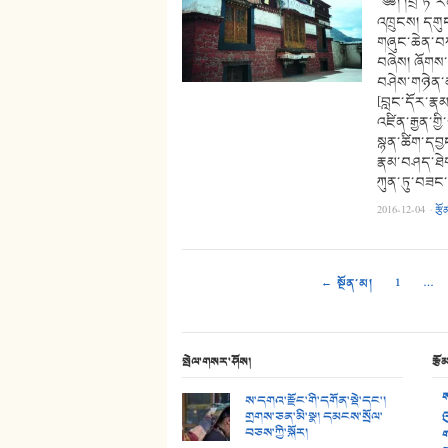
༄༅། །བྲ་ཏི་ར
འཁྲུངས། དགུང
གཞུང་ཆེན་བཀ
བཞེས། ཞོགས་
བཤེས་གཉེན་མ
[བླང་དོར་རྣ
འཛིན་རྒྱན་གྱ
སྙན་ཚིག་དབྱ
རྣམ་བཤད་ཐེག་
ཀུན་ཏུ་བཟང་པ
2016-12-04
·
རྩོ
← སྔོན་མ།
1
…
སྤེལ་གསར་ཤོས།
རྩོ
ས
ས་དགའ་རྫོང་གི་དགོན་སྡེ་དང་།
གྲགས་ཅན་མི་སྣ། དམངས་སྲོལ་
འ
བཅས་ཀྱི་སྐོར།
ག