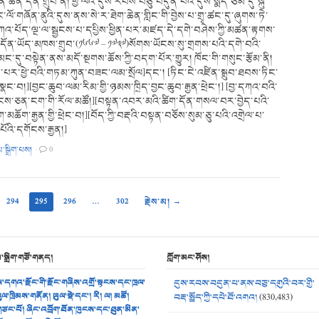
ིན་ཆེན་དོན་གྲུབ་ནི། ཕྱི་ལོའི་དུས་རབས་བཅུ་བདུན་པའི་དུས་སྨད་ཙམ་དུ་སྐུ་
་ལོ་གཞོན་ནུའི་དུས་ནས་སེ་ར་ཐེག་ཆེན་གླིང་གི་བྱེས་པ་གྲྭ་ཚང་དུ་ཞུགས་ཏེ་
འ་པོད་ལྔ་ལ་སྦྱངས་པ་དཔྱིས་ཕྱིན་པར་མཛད་དེ་དགེ་བཤེས་ཀྱི་མཚན་རྟགས་
དོན་ཡོད་མཁས་གྲུབ་(༡༦༦༧ – ༡༧༣༧)སོགས་ཡོངས་སུ་གྲགས་པའི་དགེ་བའི་
ང་དུ་བསྟེན་ནས་མདོ་སྔགས་ཆོས་ཀྱི་བདག་པོར་གྱུར། ཁོང་གི་གསུང་རྩོམ་ནི།
མ་པར་ཕྱེ་བའི་གཏམ་ཀུན་བཟང་ལམ་སྲོལ]དང༌། [ཏིང་ངེ་འཛིན་སྒྲུབ་ཐབས་ཏིང་
ི་སྣང་བ།][བྱང་ཆུབ་ལམ་རིམ་གྱི་ཉམས་ཁྲིད་བྱང་ཆུབ་རྒྱན་ཕྲེང༌།] [བྱ་དཀའ་བའི་
ངས་ཅན་ངག་གི་རོལ་མཚོ།][བསྟན་འབར་མའི་ཚིག་དོན་གསལ་བར་བྱེད་པའི་
མཆོག་རྒྱན་གྱི་ཕྲེང་བ།][བོད་ཀྱི་བརྡའི་བསྟན་བཅོས་སུམ་ཅུ་པའི་འགྲེལ་པ་
ོའི་དགོངས་རྒྱན།]
མ་སྒྲིག་པས།
·
0
294
295
296
…
302
རྗེས་མ། →
མ་སྒྲིག་གཙོ་གནད།
ཀློག་མང་ཤོས།
་དགའ་རྫོང་གི་རྫོང་གཞིས་འགྲོ་སྟངས་དང་ཁྲལ་
དུས་རབས་བདུན་པ་ནས་བཅུ་དགུའི་བར་གྱི་
ུལ་ཁྲིམས་གནོན། ཡུལ་སྡེ་དང་། རི། ལ། མཚོ།
བརྡ་སྤྲོད་ཀྱི་དཔེ་ཐོ་འགའ།
(830,483)
ཙང་པོ། ཞིང་འབྲོག་ཐོན་ཁུངས་དང་ཐུན་མིན་