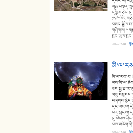
དབང་པོ། འཁྲ
ཀརྨ་བསྟན་སྲུ
དཀྱིལ་ཙམ་དུ་
༡༨༧༠ལོར་གཙང
བཟང་སྒྲོལ་མ་ག
གཤེགས། ༤ ཀརྨ་
མྱང་ཡུལ་མྱང་
2016-12-04
·
རྩོ
མི་ལ་རས
མི་ལ་རས་པ། ར
ཡབ་མི་ལ་ཤེས
ཐང་སྐྱ་རྔ་རྩ
མཐུ་བསླབས་ན
བཤགས་བྱེད་ཆེད
དང་མཇལ། དེར
པར་བླངས། དགུ
དུ་ཕེབས་ཤིང
པས་མཆོག་གི་
2016-12-04
·
རྩོ