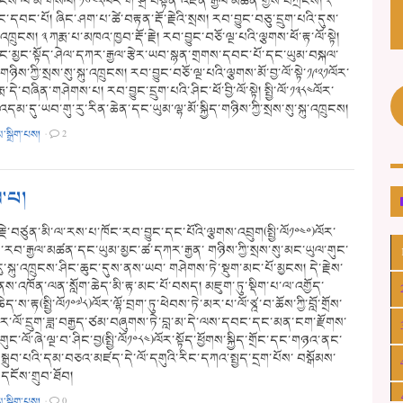
ུངས་ལོ་མི་གསལ། ༡༦༤༢ལོར་གོ་ཤྲི་བསྟན་འཛིན་རྒྱལ་མཚན་གྱིས་བཀྲོངས། ༢
ང་དབང་པོ། ཞིང་ཤག་པ་ཚེ་བརྟན་རྡོ་རྗེའི་སྲས། རབ་བྱུང་བཅུ་དྲུག་པའི་དུས་
འཁྲུངས། ༣ ཀརྨ་པ་མཁའ་ཁྱབ་རྡོ་རྗེ། རབ་བྱུང་བཅོ་ལྔ་པའི་ལྕགས་ཕོ་རྟ་ལོ་སྟེ།
་མྱང་སྟོད་ཤེལ་དཀར་རྒྱལ་རྩེར་ཡབ་སྙན་གྲགས་དབང་པོ་དང་ཡུམ་བསྐལ་
ཉིས་ཀྱི་སྲས་སུ་སྐུ་འཁྲུངས། རབ་བྱུང་བཅོ་ལྔ་པའི་ལྕགས་མོ་བྱ་ལོ་སྟེ་༡༩༢༡ལོར་
དེ་བཞིན་གཤེགས་པ། རབ་བྱུང་དྲུག་པའི་ཤིང་ཕོ་བྱི་ལོ་སྟེ། སྤྱི་ལོ་༡༣༨༤ལོར་
འདམ་དུ་ཡབ་གུ་རུ་རིན་ཆེན་དང་ཡུམ་ལྷ་མོ་སྐྱིད་གཉིས་ཀྱི་སྲས་སུ་སྐུ་འཁྲུངས།
མ་སྒྲིག་པས།
·
2
་པ།
ྗེ་བཙུན་མི་ལ་རས་པ་ཁོང་རབ་བྱུང་དང་པོའི་ལྕགས་འབྲུག(སྤྱི་ལོ༡༠༤༠)ལོར་
་རབ་རྒྱལ་མཚན་དང་ཡུམ་མྱང་ཚ་དཀར་རྒྱན་ གཉིས་ཀྱི་སྲས་སུ་མང་ཡུལ་གུང་
་རུ་སྐུ་འཁྲུངས་ཤིང་ཆུང་དུས་ནས་ཡབ་ གཤེགས་ཏེ་སྡུག་མང་པོ་མྱངས། དེ་རྗེས་
ས་འཁོན་ལན་སློག་ཆེད་མི་རྟ་མང་པོ་བསད། མཇུག་ཏུ་སྡིག་པ་ལ་འགྱོད་
་ས་རྟ(སྤྱི་ལོ༡༠༧༨)ལོར་ལྷོ་བྲག་ཏུ་ཕེབས་ཏེ་མར་པ་ལོ་ཙྰ་བ་ཆོས་ཀྱི་བློ་གྲོས་
་ལོ་དྲུག་ཟླ་བརྒྱད་ཙམ་བཞུགས་ཏེ་བླ་མ་དེ་ལས་དབང་དང་མན་ངག་རྫོགས་
ང་ལོ་ཞེ་ལྔ་བ་ཤིང་བྱ(སྤྱི་ལོ༡༠༨༤)ལོར་སྟོད་ཕྱོགས་སྐྱིད་གྲོང་དང་གཉའ་ནང་
་སྒྲུབ་པའི་དམ་བཅའ་མཛད་དེ་ལོ་དགུའི་རིང་དཀའ་སྤྱད་དྲག་པོས་ བསྒོམས་
དངོས་གྲུབ་ཐོབ།
མ་སྒྲིག་པས།
·
0