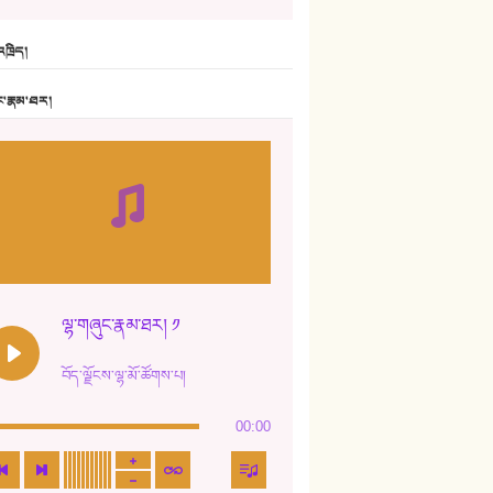
6. ཆོལ་གསུམ་བྲོ་གཞས། - སྒྲོན་གསལ།
ཁྲིད།
7. ལྷག་སྒྲོན་ལགས།
ང་རྣམ་ཐར།
8. ཆང་གཞས།
9. ཆང་གཞས། ༢
10. ཆང་གཞས། ༣
11. ལོ་གསར།
12. ལོ་གསར། ༢
ལྷ་གཞུང་རྣམ་ཐར། ༡
13. ཆུང་འདྲིས། - ཟླ་སྒྲོན།
བོད་ལྗོངས་ལྷ་མོ་ཚོགས་པ།
14. སྙིང་རྗེ་མོ། - ཚེ་འགྱུར་མེད།
00:00
15. ཤམ་པ་ལ་ཡི་སྲས་མོ།
16. ལྷ་བུ་དར་བུ།