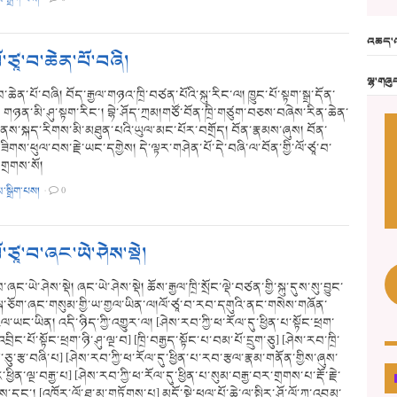
འཆད་འ
ལོ་ཙཱ་བ་ཆེན་པོ་བཞི།
ལྷ་གཞུ
་བ་ཆེན་པོ་བཞི། བོད་རྒྱལ་གཉའ་ཁྲི་བཙན་པོའི་སྐུ་རིང་ལ། ཁྱུང་པོ་སྟག་སྒྲ་དོན་
གཉན་མི་ཤུ་སྟག་རིང་། བྷེ་ཤོད་ཀྲམ།གཙོ་བོན་ཁྲི་གཙུག་བཅས་བཞེས་རིན་ཆེན་
ེར་ནས་སྐད་རིགས་མི་མཐུན་པའི་ཡུལ་མང་པོར་བགྲོད། བོན་རྣམས་ཞུས། བོན་
ཟིགས་ཕུལ་བས་རྗེ་ཡང་དགྱེས། དེ་ལྟར་གཤེན་པོ་དེ་བཞི་ལ་བོན་གྱི་ལོ་ཙཱ་བ་
་གྲགས་སོ།
མ་སྒྲིག་པས།
·
0
ལོ་ཙཱ་བ་ཞང་ཡེ་ཤེས་སྡེ།
བ་ཞང་ཡེ་ཤེས་སྡེ། ཞང་ཡེ་ཤེས་སྡེ། ཆོས་རྒྱལ་ཁྲི་སྲོང་ལྡེ་བཙན་གྱི་སྐུ་དུས་སུ་བྱུང་
་སྐ་ཅོག་ཞང་གསུམ་གྱི་ཡ་གྱལ་ཡིན་ལ།ལོ་ཙཱ་བ་རབ་དགུའི་ནང་གསེས་གཞོན་
ྱལ་ཡང་ཡིན། འདི་ཉིད་ཀྱི་འགྱུར་ལ། [ཤེས་རབ་ཀྱི་ཕ་རོལ་དུ་ཕྱིན་པ་སྟོང་ཕྲག་
འབྲིང་པོ་སྟོང་ཕྲག་ཉི་ཤུ་ལྔ་བ] [ཁྲི་བརྒྱད་སྟོང་པ་བམ་པོ་དྲུག་ཅུ] [ཤེས་རབ་ཁྲི་
ཅུ་རྩ་བཞི་པ] [ཤེས་རབ་ཀྱི་ཕ་རོལ་དུ་ཕྱིན་པ་རབ་རྩལ་རྣམ་གནོན་གྱིས་ཞུས་
་ཕྱིན་ལྔ་བརྒྱ་པ] [ཤེས་རབ་ཀྱི་ཕ་རོལ་དུ་ཕྱིན་པ་སུམ་བརྒྱ་བར་གྲགས་པ་རྡོ་རྗེ་
་དང་། [འཁོར་ལོ་ཐ་མ་གཏོགས་པ] མདོ་སྡེ་ཕལ་པོ་ཆེ་ལ་སྤྱིར་ཤོ་ལོ་ཀ་འབུམ་