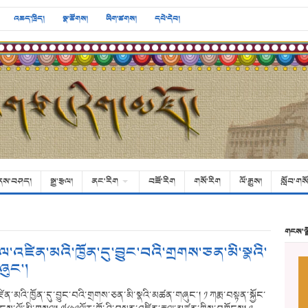
འཆད་ཁྲིད།
སྣ་ཚོགས།
ཡིག་ཚགས།
དཔེ་དེབ།
ནས་བཤད།
སྒྱུ་རྩལ།
ནང་རིག
བཟོ་རིག
གསོ་རིག
ལོ་རྒྱུས།
སློབ་གསོ
གངས་ལ
་འཛིན་མའི་ཁྱོན་དུ་བྱུང་བའི་གྲགས་ཅན་མི་སྣའི་
ུང་།
་མའི་ཁྱོན་དུ་བྱུང་བའི་གྲགས་ཅན་མི་སྣའི་མཚན་གཞུང་། ༡ ཀརྨ་བསྟན་སྐྱོང་