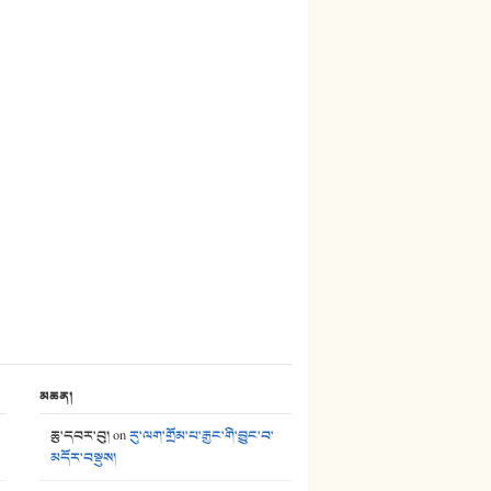
27. ལྕེ་བདེ་ཞོལ་གྱི་པང་གདན།
28. སྟོད་གཞས། - ཕན་ཐོག
29. རྣམ་བུ། - འཕྱོངས་ཞོལ་སྒྲོལ་མ།
30. སི་ལིང་འབྲི་མོ། - ཕན་ཐོག
31. ཕ་ཡུལ་ཡར་ཀླུང་།
32. ཨ་མ།
33. འཛོམས་པའི་ལམ།
34. ཉི་མ་སེམས་ལ་ཞོག་དང་། - ཟླ་སྒྲོན།
35. ང་ཚོ་ཕན་ཚུན་མཇལ་ནས། - ཟླ་སྒྲོན།
མཆན།
36. ཟླ་གཞོན་སྙན་དབྱངས། - ཟླ་སྒྲོན།
ཆུ་དབར་བུ།
on
རུ་ལག་གྲོམ་པ་རྒྱང་གི་བྱུང་བ་
37. མཚོ་སྔོན་པོ། - ཟླ་སྒྲོན།
མདོར་བསྡུས།