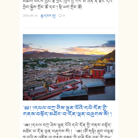
མཆིས། ཡོངས་ཁྱབ་རྩ་ཧྲེང་ཁུལ་གྱི་གར་མ་ཤོན་ནི་རྫོང་དེའི་
ཧྲེབ་སྐྱེས་གྲོང་ཚོ་དང་། སྡི་ཡག་གྲོང་ཚོ།
2026-06-16
·
ཆུ་དབར་བུ།
·
0
༄༅། །དཔལ་བཀྲ་ཤིས་ལྷུན་པོའི་དཔེ་དོན་གྱི་
གནས་བསྟོད་མཐོང་བ་དོན་ལྡན་བཞུགས་སོ། །
༄༅། །དཔལ་བཀྲ་ཤིས་ལྷུན་པོའི་དཔེ་དོན་གྱི་གནས་བསྟོད་
མཐོང་བ་དོན་ལྡན་བཞུགས་སོ། ། ༄༅། །ཨོཾ་སྭསྟི། ཐུབ་བསྟན་
ཁ་བའི་ས་འཛིན་ལ་གནས་བརྒྱད་ཁྲི་བཞི་སྟོང་ལུང་གི་གཡུ་