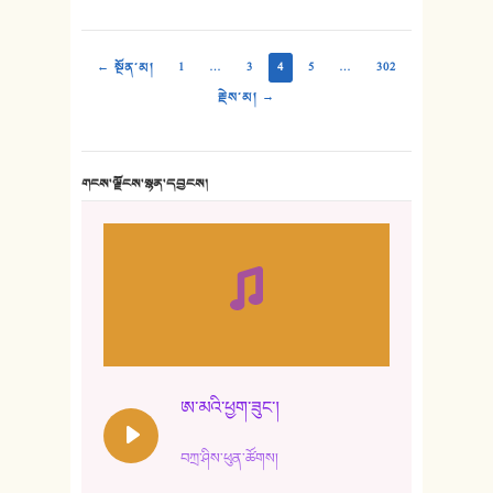
← སྔོན་མ།
1
…
3
4
5
…
302
རྗེས་མ། →
གངས་ལྗོངས་སྙན་དབྱངས།
ཨ་མའི་ཕྱག་ཟུང་།
བཀྲ་ཤིས་ཕུན་ཚོགས།