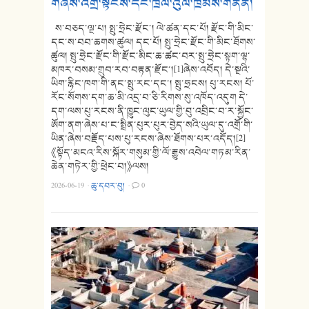
གཞིས་འགྲོ་སྟངས་དང་ཁྲལ་འུལ་ཁྲིམས་གནོན།
ས་བཅད་ལྔ་པ། སྤུ་ཧྲེང་རྫོང་། ལེ་ཚན་དང་པོ། རྫོང་གི་མིང་
དང་ས་བབ་ཆགས་ཚུལ། དང་པོ། སྤུ་ཧྲེང་རྫོང་གི་མིང་ཐོགས་
ཚུལ། སྤུ་ཧྲེང་རྫོང་གི་རྫོང་མིང་ཆ་ཚང་བར་སྤུ་ཧྲེང་སྟག་ལྷ་
མཁར་བསམ་གྲུབ་རབ་བརྟན་རྫོང་།[1]ཞེས་འབོད། དེ་སྔའི་
ཡིག་རྙིང་ཁག་གི་ནང་སྤུ་རང་དང་། སྤུ་ཧྲངས། པུ་རངས། པོ་
རོང་སོགས་དག་ཆ་མི་འདྲ་བ་ཅི་རིགས་སུ་འཁོད་འདུག དེ་
དག་ལས་པུ་རངས་ནི་ཁྱུང་ལུང་ཡུལ་གྱི་བུ་འབྲིང་བ་ར་སྐྱོང་
ཨོག་ནག་ཞེས་པ་ང་སྤྲིན་པུར་པུར་བྱེད་སའི་ཡུལ་དུ་འགྲོ་གི་
ཡིན་ཞེས་བརྗོད་པས་པུ་རངས་ཞེས་ཐོགས་པར་འདོད།[2]
《སྟོད་མངའ་རིས་སྐོར་གསུམ་གྱི་ལོ་རྒྱུས་འབེལ་གཏམ་རིན་
ཆེན་གཏེར་གྱི་ཕྲེང་བ།》ལས།
2026-06-19
·
ཆུ་དབར་བུ།
·
0