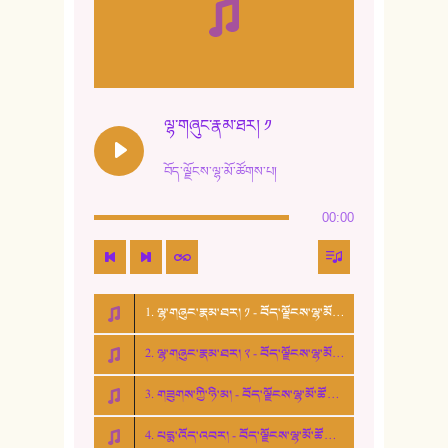
10. ཆང་གཞས། ༣
11. ལོ་གསར།
12. ལོ་གསར། ༢
ལྷ་གཞུང་རྣམ་ཐར། ༡
13. ཆུང་འདྲིས། - ཟླ་སྒྲོན།
བོད་ལྗོངས་ལྷ་མོ་ཚོགས་པ།
14. སྙིང་རྗེ་མོ། - ཚེ་འགྱུར་མེད།
00:00
15. ཤམ་པ་ལ་ཡི་སྲས་མོ།
16. ལྷ་བུ་དར་བུ།
1. ལྷ་གཞུང་རྣམ་ཐར། ༡ - བོད་ལྗོངས་ལྷ་མོ་ཚོགས་པ།
17. ང་བོད་པ་ཡིན། - ཕུར་བུ་རྣམ་རྒྱལ།
2. ལྷ་གཞུང་རྣམ་ཐར། ༢ - བོད་ལྗོངས་ལྷ་མོ་ཚོགས་པ།
18. ང་ལ་བྱམས་པའི་ཨ་མ།
3. གཟུགས་ཀྱི་ཉི་མ། - བོད་ལྗོངས་ལྷ་མོ་ཚོགས་པ།
19. ཆ་རྐྱེན་མེད་པའི་སེམས།
4. པདྨ་འོད་འབར། - བོད་ལྗོངས་ལྷ་མོ་ཚོགས་པ།
20. བསྟན་རྒྱས་གླིང་།