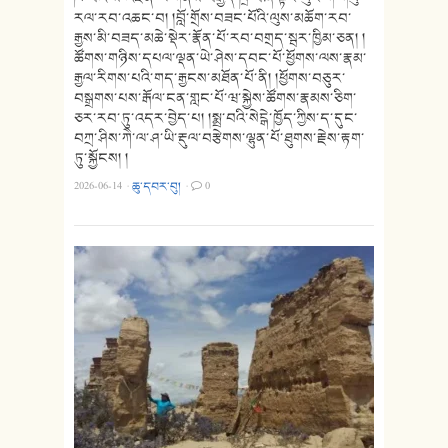
རལ་རབ་འཆང་བ། །བློ་གྲོས་བཟང་པོའི་ལུས་མཆོག་རབ་
རྒྱས་མི་བཟད་མཆེ་སྡེར་རྣོན་པོ་རབ་བགྲད་སྦར་ཁྱིམ་ཅན། །
ཚོགས་གཉིས་དཔལ་ལྡན་ཡེ་ཤེས་དབང་པོ་ཕྱོགས་ལས་རྣམ་
རྒྱལ་རིགས་པའི་གད་རྒྱངས་མཐོན་པོ་ནི། །ཕྱོགས་བཅུར་
བསྒྲགས་པས་རྒོལ་ངན་གླང་པོ་ཝ་སྐྱེས་ཚོགས་རྣམས་ཅིག་
ཅར་རབ་ཏུ་འདར་བྱེད་པ། །སྨྲ་བའི་སེངྒེ་ཁྱོད་ཀྱིས་ད་དུང་
བཀྲ་ཤིས་ཀཻ་ལ་ཤ་ཡི་རྡུལ་བརྩེགས་ལྷུན་པོ་ཐུགས་རྗེས་རྟག་
ཏུ་སྐྱོངས། །
2026-06-14
·
ཆུ་དབར་བུ།
·
0