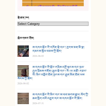
5. འགྲོ་བ་བཟང་མོ། - བོད་ལྗོངས་ལྷ་མོ་ཚོགས་པ།
21. ཕ་སྐད།
22. བཀྲ་ཤིས་ཁང་གསར།
སྡེ་ཚན་ཁག
23. ཕོ་རྒོད་པོ།
24. མིག་ཆུ་དམར་པོ།
སྤེལ་གསར་ཤོས།
25. མགྲོན་པོ།
ས་དགའ་རྫོང་གི་དགོན་སྡེ་དང་། གྲགས་ཅན་མི་སྣ།
དམངས་སྲོལ་བཅས་ཀྱི་སྐོར།
2026-08-03
26. ཨ་མའི་ཐང་ཁུག
27. ལྕེ་བདེ་ཞོལ་གྱི་པང་གདན།
ས་དགའ་རྫོང་གི་རྫོང་གཞིས་འགྲོ་སྟངས་དང་ཁྲལ་
འུལ་ཁྲིམས་གནོན། ཡུལ་སྡེ་དང་། རི། ལ། མཚོ། གཙང་
པོ། ཞིང་འབྲོག་ཐོན་ཁུངས་དང་ཐུན་མིན་ཐོན་ལས་
28. སྟོད་གཞས། - ཕན་ཐོག
སོགས་ཀྱི་སྐོར།
2026-08-02
29. རྣམ་བུ། - འཕྱོངས་ཞོལ་སྒྲོལ་མ།
ས་དགའ་རྫོང་གི་མིང་དང་ས་བབ་ཆགས་ཚུལ། བོད་ཀྱི་
30. སི་ལིང་འབྲི་མོ། - ཕན་ཐོག
ཆབ་སྲིད་འཕོ་འགྱུར་དང་ས་དགའ་རྫོང་གི་སྐོར།
2026-07-31
31. ཕ་ཡུལ་ཡར་ཀླུང་།