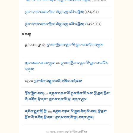
དུང་དཀར་འཆད་ཁྲིད། ལེའུ་དགུ་པའི་འཕྲོས།
(454,234)
དུང་དཀར་འཆད་ཁྲིད། ལེའུ་དགུ་པའི་འཕྲོས། ༢
(452,003)
མཆན།
ཆུ་དབར་བུ།
on
རུ་ལག་གྲོམ་པ་རྒྱང་གི་བྱུང་བ་མདོར་བསྡུས།
སྐལ་བཟང་མཁས་གྲུབ།
on
རུ་ལག་གྲོམ་པ་རྒྱང་གི་བྱུང་བ་མདོར་
བསྡུས།
ng
on
ཕྱག་ཆེན་བརྒྱུད་པའི་གསོལ་འདེབས།
རྩོམ་སྒྲིག་པས།
on
དབུས་གཙང་ལོ་རྒྱུས་ཆེན་མོ་ལས། ལྷོ་བྲག་རྫོང་
གི་དགོན་སྡེ་དང་། གྲགས་ཅན་མི་སྣ། གནའ་ཤུལ།
དངོས་གྲུབ་རྡོ་རྗེ།
on
དབུས་གཙང་ལོ་རྒྱུས་ཆེན་མོ་ལས། ལྷོ་བྲག་
རྫོང་གི་དགོན་སྡེ་དང་། གྲགས་ཅན་མི་སྣ། གནའ་ཤུལ།
© 2026
དབུས་གཙང་རིག་མཛོད།