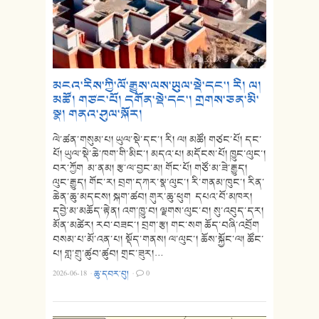
མངའ་རིས་ཀྱི་ལོ་རྒྱུས་ལས་ཡུལ་སྡེ་དང་། རི། ལ།
མཚོ། གཙང་པོ། དགོན་སྡེ་དང་། གྲགས་ཅན་མི་
སྣ། གནའ་ཤུལ་སྐོར།
ལེ་ཚན་གསུམ་པ། ཡུལ་སྡེ་དང་། རི། ལ། མཚོ། གཙང་པོ། དང་
པོ། ཡུལ་སྡེ་ཆེ་ཁག་གི་མིང་། མདའ་པ། མདོངས་པོ། ཁྱུང་ལུང་།
བར་ཀྱོག མ་ནམ། རྩ་ལ་བྱང་མ། གོང་པོ། གཙོ་མ་ཟེ་རྒྱུད།
ལུང་རྒྱུད། གོང་ར། བྲག་དཀར་སྣ་ལུང་། རི་གནམ་ཁུང་། རིན་
ཆེན་ཆུ་མདངས། སྐག་ཚབ། གུར་ཆུ་ཕུག དཔའ་བོ་མཁར།
དབྱེ་མ་མཆོད་རྟེན། འག་ཁྱུ་བ། ལྗགས་ལུང་བ། སུ་འབུད་དར།
མོན་མཚེར། རབ་བཟང་། བྲག་རྩ། གང་སག ཆོད་བཞི་འབྲོག
བསམ་པ་མོ་འན་པ། སྡོད་གནས། ལ་ལུང་། ཆོས་སྐྱོང་ལ། ཚོང་
པ། གླ་གྲུ་ཚུབ་ཚུབ། གྲང་ཟུར།…
2026-06-18
·
ཆུ་དབར་བུ།
·
0