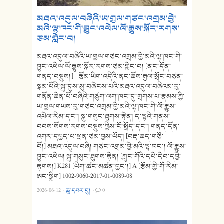
མཐའ་འདུལ་བཞིའི་ཡ་གྱལ་གཙང་འགྲམ་བྱེ་
མའི་ལྷ་ཁང་གི་བྱུང་འཕེལ་ལོ་རྒྱུས་སྐོར་རགས་
ཙམ་གླེང་བ།
མཐའ་འདུལ་བཞིའི་ཡ་གྱལ་གཙང་འགྲམ་བྱེ་མའི་ལྷ་ཁང་གི་
བྱུང་འཕེལ་ལོ་རྒྱུས་སྐོར་རགས་ཙམ་གླེང་བ། [ནང་དོན་
གནད་བསྡུས།］ རྩོམ་ཡིག་འདིའི་ནང་ཆོས་རྒྱལ་སྲོང་བཙན་
སྒམ་པོའི་སྐུ་དུས་སུ་བཞེངས་པའི་མཐའ་འདུལ་བཞིའམ་རུ་
གནོན་ཆེན་པོ་བཞིའི་གཙུག་ལག་ཁང་དུ་གྲགས་པ་རྣམས་ཀྱི་
ཡ་གྱལ་གཡས་རུ་གཙང་འགྲམ་བྱེ་མའི་ལྷ་ཁང་གི་ལོ་རྒྱུས་
འཕེལ་རིམ་དང་། སྐུ་གསུང་ཐུགས་རྟེན། ད་ལྟའི་གནས་
བབས་སོགས་རགས་བསྡུས་ཀྱིས་ངོ་སྤྲོད་དང་། གནད་དོན་
འགར་དཔྱད་པ་ཕྲན་ཙམ་བྱས་ཡོད། [བརྡ་ཆད་གཙོ་
བོ།] མཐའ་འདུལ་བཞི། གཙང་འགྲམ་བྱེ་མའི་ལྷ་ཁང་། ལོ་རྒྱུས་
བྱུང་འཕེལ། སྐུ་གསུང་ཐུགས་རྟེན། [ཀྲུང་གོའི་དཔེ་དེབ་དབྱེ་
རྟགས།] K281 [ཡིག་ཚང་མཚན་བྱང་།] A [རྩོམ་གྱི་གོ་རིམ་
ཨང་སྒྲིག] 1002-9060-2017-01-0089-08
2026-06-12
·
ཆུ་དབར་བུ།
·
0