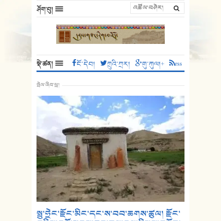
ཤོག་བུ།
སྡེ་ཚན།
ངོ་དེབ།
ཀྲུའི་ཀྲར།
གུ་ཀུལ།+
rss
སྤེལ་ཞིབ་ཕྲ།
སྤུ་ཧྲེང་རྫོང་མིང་དང་ས་བབ་ཆགས་ཚུལ། རྫོང་