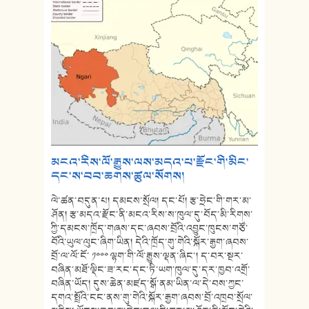
མངའ་རིས་ལོ་རྒྱུས་ལས་མདའ་པ་རྫོང་གི་མིང་
དང་ས་བབ་ཆགས་ཚུལ་སོགས།
ལེ་ཚན་བདུན་པ། དམངས་སྲོལ། དང་པོ། རྩ་ཧྲེང་གི་གར་མ་
ཤོན། རྩ་མདའ་རྫོང་ནི་མངའ་རིས་ས་ཁུལ་དུ་བོད་མི་རིགས་
ཀྱི་དམངས་ཁྲོད་གཞས་དང་ཞབས་བྲོའི་འབྱུང་ཁུངས་གཙོ་
བོའི་ཡུལ་ལུང་ཞིག་ཡིན། དེའི་ཁྲོད་གུ་གེའི་སྐོར་རྒྱག་ཞབས་
བྲོ་ལ་ལོ་ངོ་ ༡༠༠༠ ལྷག་གི་ལོ་རྒྱུས་ལྡན་ཞིང་། ད་བར་སྔར་
བཞིན་མཐོ་ལྡིང་ཟ་རང་དང་ཏི་ཡག་ཁུལ་དུ་དར་ཁྱབ་འགྲོ་
བཞིན་ཡོད། དུས་ཆེན་མཛད་སྒོ་ནམ་ཡིན་ལ་དེ་བས་ཀྱང་
དགའ་སྤྲོའི་ངང་ནས་གུ་གེའི་སྐོར་རྒྱག་ཞབས་བྲོ་འཁྲབ་སྲོལ་