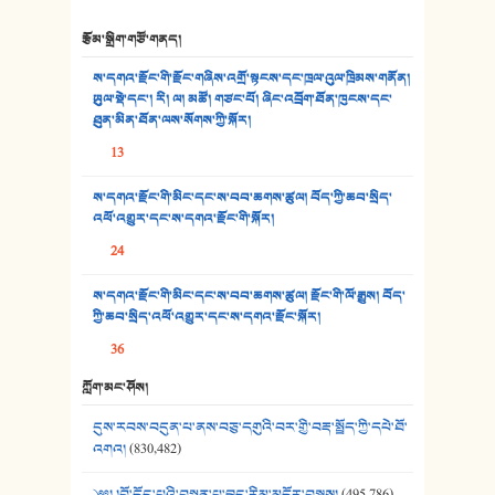
རྩོམ་སྒྲིག་གཙོ་གནད།
32. ཨ་མ།
ས་དགའ་རྫོང་གི་རྫོང་གཞིས་འགྲོ་སྟངས་དང་ཁྲལ་འུལ་ཁྲིམས་གནོན།
33. འཛོམས་པའི་ལམ།
ཡུལ་སྡེ་དང་། རི། ལ། མཚོ། གཙང་པོ། ཞིང་འབྲོག་ཐོན་ཁུངས་དང་
ཐུན་མིན་ཐོན་ལས་སོགས་ཀྱི་སྐོར།
34. ཉི་མ་སེམས་ལ་ཞོག་དང་། - ཟླ་སྒྲོན།
13
35. ང་ཚོ་ཕན་ཚུན་མཇལ་ནས། - ཟླ་སྒྲོན།
ས་དགའ་རྫོང་གི་མིང་དང་ས་བབ་ཆགས་ཚུལ། བོད་ཀྱི་ཆབ་སྲིད་
འཕོ་འགྱུར་དང་ས་དགའ་རྫོང་གི་སྐོར།
36. ཟླ་གཞོན་སྙན་དབྱངས། - ཟླ་སྒྲོན།
24
37. མཚོ་སྔོན་པོ། - ཟླ་སྒྲོན།
ས་དགའ་རྫོང་གི་མིང་དང་ས་བབ་ཆགས་ཚུལ། རྫོང་གི་ལོ་རྒྱུས། བོད་
38. ཡབ་ཡུམ། - ཟླ་སྒྲོན།
ཀྱི་ཆབ་སྲིད་འཕོ་འགྱུར་དང་ས་དགའ་རྫོང་སྐོར།
36
39. དྲིལ་བུའི་སྐལ་སྒྲ། - ཟླ་སྒྲོན།
ཀློག་མང་ཤོས།
40. ང་ཚོ་ཕན་ཚུན་མཇལ་ནས། - ཟླ་སྒྲོན།
དུས་རབས་བདུན་པ་ནས་བཅུ་དགུའི་བར་གྱི་བརྡ་སྤྲོད་ཀྱི་དཔེ་ཐོ་
41. མཚན་ཚོགས་ཞབས་བྲོ་སྣ་མང་། - བོད་གཞས་ཕྱོགས་བསྒྲིགས།
འགའ།
(830,482)
༄༅། །བོ་དོང་པའི་བསྟན་པ་བྱུང་རིམ་མདོར་བསྡུས།
(495,786)