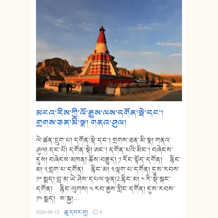
མངའ་རིས་ཀྱི་ལོ་རྒྱུས་ལས་དགོན་སྡེ་དང་།
གྲགས་ཅན་མི་སྣ། གནའ་ཤུལ།
ལེ་ཚན་དྲུག་པ། དགོན་སྡེ་དང་། གྲགས་ཅན་མི་སྣ། གནའ་
ཤུལ། དང་པོ། དགོན་སྡེ། ཨང་། དགོན་པའི་མིང་། བཞེངས་
དུས། བཞེངས་མཁན། ཆོས་བརྒྱུད། ༡ རོང་སྟོད་དགོན། རྙིང་
མ། ༢ གླག་པ་དགོན། རྙིང་མ། ༣ ལྷག་པ་དགོན། དུས་རབས་
༡༠ སྨད། བླ་མ་ཡེ་ཤེས་དཔལ་ལྡན།2 རྙིང་མ། ༤ རི་སྡེ་སྒང་
དགོན། རྙིང་ལུགས། ༥ རབ་རྒྱས་གླིང་དགོན། དུས་རབས་
༡༤ སྨད། ས་སྐྱ།…
2026-06-12
·
ཆུ་དབར་བུ།
·
0