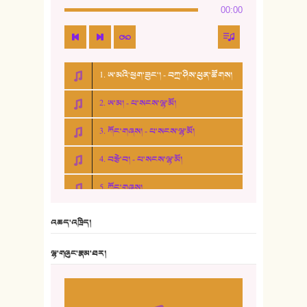
00:00
1. ཨ་མའི་ཕྱག་ཟུང་། - བཀྲ་ཤིས་ཕུན་ཚོགས།
2. ཨ་མ། - པ་སངས་ལྷ་མོ།
3. ཀོང་གཞས། - པ་སངས་ལྷ་མོ།
4. བརྩེ་བ། - པ་སངས་ལྷ་མོ།
5. ཀོང་གཞས།
6. ཆོལ་གསུམ་བྲོ་གཞས། - སྒྲོན་གསལ།
འཆད་འཁྲིད།
7. ལྷག་སྒྲོན་ལགས།
ལྷ་གཞུང་རྣམ་ཐར།
8. ཆང་གཞས།
9. ཆང་གཞས། ༢