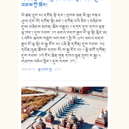
བཅས་ཀྱི་སྐོར།
ལེ་ཚན་དྲུག་པ། དགོན་སྡེ་དང་། གྲགས་ཅན་མི་སྣ། གནའ་
ཤུལ། དང་པོ། དགོན་སྡེ། ཨང་། དགོན་པའི་མིང་། བཞེངས་
དུས། བཞེངས་མཁན། ཆོས་བརྒྱུད། ༡ དཀར་དུང་དགའ་ལྡན་
ལྷ་ཁང་། དུས་རབས་ ༡༠། མངའ་བདག་རྒྱལ་པོ་ལྷ་སྡེ། རྙིང་མ།
༢ འཁོར་ཆགས་གཙུག་ལག་ཁང་། ཕྱི་ལོ་ ༩༩༦། མངའ་བདག་
རྒྱལ་པོ་ལྷ་སྡེ། ས་སྐྱ་ངོར་པ། ༣ ཞི་སྡེ་དགོན། དུས་རབས་ ༡༥།
དཔོན་ཕུན་ཚོགས་དབང་པོ། ས་སྐྱ་ངོར་པ། ༤ སྙེ་མགོ་དགོན།
དུས་རབས་ ༡༧། ངོར་ཆེན་ཀུན་དགའ་ལྷུན་གྲུབ། ས་སྐྱ། ༥
གཤགས་འཕེལ་གླིང་། དུས་རབས་ ༡༧ །…
2026-06-26
·
ཆུ་དབར་བུ།
·
0