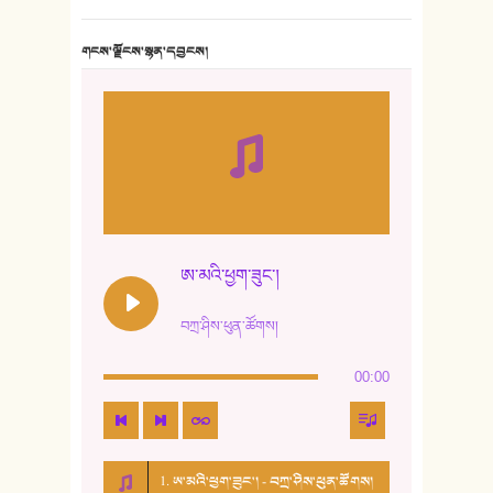
གངས་ལྗོངས་སྙན་དབྱངས།
ཨ་མའི་ཕྱག་ཟུང་།
བཀྲ་ཤིས་ཕུན་ཚོགས།
00:00
1. ཨ་མའི་ཕྱག་ཟུང་། - བཀྲ་ཤིས་ཕུན་ཚོགས།