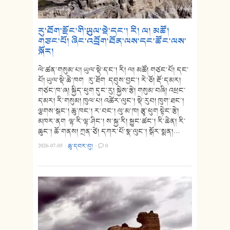
རུ་ཐོག་རྫོང་གི་ཡུལ་སྡེ་དང་། རི། ལ། མཚོ།
གཙང་པོ། ཞིང་འབྲོག་ཐོན་ལས་དང་ཚོང་ལས་
སྐོར།
ལེ་ཚན་གསུམ་པ། ཡུལ་སྡེ་དང་། རི། ལ། མཚོ། གཙང་པོ། དང་
པོ། ཡུལ་སྡེ་ཆེ་ཁག རུ་ཐོག དབུས་བྱང་། རེ་ཅོ། རྡོ་དམར།
གཙང་ཁ་ཞ། སྐྱིད་ཕུག དུང་རུ། སྐྱེས་རྩེ། གསུམ་བཞི། འཕྲང་
དམར། རི་གསུམ། ཁུལ་པ། འཚེར་ལུང་། སྡེ་རུབ། ཁུག་ཐང་།
ལྕགས་སྒང་། ཆུ་ཁང་། ར་བང་། ལུ་མ་ཁ། རྩྭ་ཕུག སྟེང་རྩེ།
མཁར་ནག ལྷ་རི་ལྷ་ཤིང་། ས་སྐྱ་རི། སྐྱུང་ཚང་། རི་ཆེན། རི་
ཆུང་། ཆོ་གནས། ཀྲན་ཙེ། དཀར་པོ་སྣ་ལུང་། སྒོར་སྨན།…
2026-07-05
·
ཆུ་དབར་བུ།
·
0