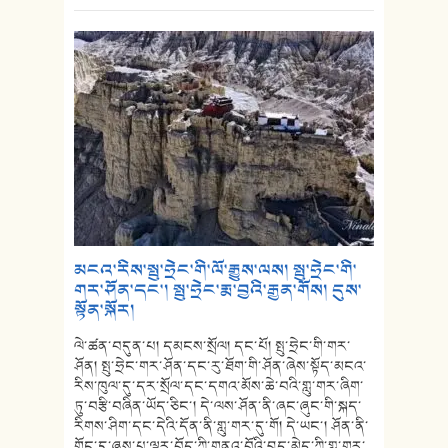
མངའ་རིས་སྤུ་ཧྲེང་གི་ལོ་རྒྱུས་ལས། སྤུ་ཧྲེང་གི་
གར་ཤོན་དང་། སྤུ་ཧྲེང་རྨ་བྱའི་རྒྱན་གོས། དུས་
སྟོན་སྐོར།
ལེ་ཚན་བདུན་པ། དམངས་སྲོལ། དང་པོ། སྤུ་ཧྲེང་གི་གར་
ཤོན། སྤུ་ཧྲེང་གར་ཤོན་དང་རུ་ཐོག་གི་ཤོན་ཞེས་སྟོད་མངའ་
རིས་ཁུལ་དུ་དར་སྲོལ་དང་དགའ་མོས་ཆེ་བའི་གླུ་གར་ཞིག་
ཏུ་བརྩི་བཞིན་ཡོད་ཅིང་། དེ་ལས་ཤོན་ནི་ཞང་ཞུང་གི་སྐད་
རིགས་ཤིག་དང་དེའི་དོན་ནི་གླུ་གར་དུ་གོ། དེ་ཡང་། ཤོན་ནི་
གོང་དུ་ཞུས་པ་ལྟར་བོད་ཀྱི་གནའ་བོའི་བུད་མེད་ཀྱི་གླུ་གར་