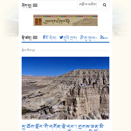
ཤོག་བུ།
སྡེ་ཚན།
ངོ་དེབ།
ཀྲུའི་ཀྲར།
གུ་ཀུལ།+
rss
སྤེལ་ཞིབ་ཕྲ།
རུ་ཐོག་རྫོང་གི་དགོན་སྡེ་དང་། གྲགས་ཅན་མི་