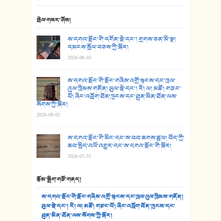
24. མིག་ཆུ་དམར་པོ།
སྤེལ་གསར་ཤོས།
25. མགྲོན་པོ།
ས་དགའ་རྫོང་གི་དགོན་སྡེ་དང་། གྲགས་ཅན་མི་སྣ།
དམངས་སྲོལ་བཅས་ཀྱི་སྐོར།
2026-08-03
26. ཨ་མའི་ཐང་ཁུག
27. ལྕེ་བདེ་ཞོལ་གྱི་པང་གདན།
ས་དགའ་རྫོང་གི་རྫོང་གཞིས་འགྲོ་སྟངས་དང་ཁྲལ་
འུལ་ཁྲིམས་གནོན། ཡུལ་སྡེ་དང་། རི། ལ། མཚོ། གཙང་
པོ། ཞིང་འབྲོག་ཐོན་ཁུངས་དང་ཐུན་མིན་ཐོན་ལས་
28. སྟོད་གཞས། - ཕན་ཐོག
སོགས་ཀྱི་སྐོར།
2026-08-02
29. རྣམ་བུ། - འཕྱོངས་ཞོལ་སྒྲོལ་མ།
ས་དགའ་རྫོང་གི་མིང་དང་ས་བབ་ཆགས་ཚུལ། བོད་ཀྱི་
30. སི་ལིང་འབྲི་མོ། - ཕན་ཐོག
ཆབ་སྲིད་འཕོ་འགྱུར་དང་ས་དགའ་རྫོང་གི་སྐོར།
2026-07-31
31. ཕ་ཡུལ་ཡར་ཀླུང་།
རྩོམ་སྒྲིག་གཙོ་གནད།
32. ཨ་མ།
ས་དགའ་རྫོང་གི་རྫོང་གཞིས་འགྲོ་སྟངས་དང་ཁྲལ་འུལ་ཁྲིམས་གནོན།
33. འཛོམས་པའི་ལམ།
ཡུལ་སྡེ་དང་། རི། ལ། མཚོ། གཙང་པོ། ཞིང་འབྲོག་ཐོན་ཁུངས་དང་
ཐུན་མིན་ཐོན་ལས་སོགས་ཀྱི་སྐོར།
34. ཉི་མ་སེམས་ལ་ཞོག་དང་། - ཟླ་སྒྲོན།