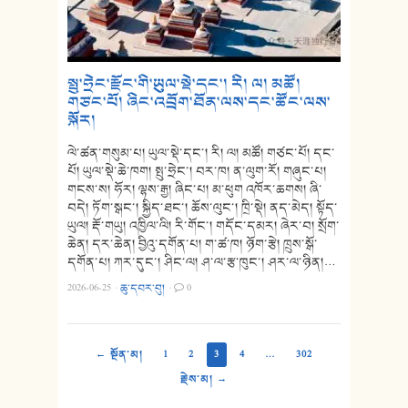
སྤུ་ཧྲེང་རྫོང་གི་ཡུལ་སྡེ་དང་། རི། ལ། མཚོ།
གཙང་པོ། ཞིང་འབྲོག་ཐོན་ལས་དང་ཚོང་ལས་
སྐོར།
ལེ་ཚན་གསུམ་པ། ཡུལ་སྡེ་དང་། རི། ལ། མཚོ། གཙང་པོ། དང་
པོ། ཡུལ་སྡེ་ཆེ་ཁག། སྤུ་ཧྲེང་། བར་ཁ། ན་ལུག་རོ། གཞུང་པ།
གངས་ས། ཧོར། ལྷས་རྒྱ། ཞིང་པ། མ་ཕུག འཁོར་ཆགས། ཞི་
བདེ། ཏོག་སྒང་། སྐྱིད་ཐང་། ཆོས་ལུང་། ཁྲི་སྡེ། ནད་མེད། སྟོད་
ཡུལ། རྡོ་གཡུ། འཁྱིལ་ལི། རི་གོང་། གདོང་དམར། ཞེར་བ། སྲོག་
ཆེན། དར་ཆེན། བྱིའུ་དགོན་པ། ག་ཚ་ཁ། ཉོག་རྩེ། ཁྲུས་སྒོ་
དགོན་པ། ཀར་དུང་། ཤིང་ལ། ཤ་ལ་རྩ་ཁུང་། ཤར་ལ་ཉིན།…
2026-06-25
·
ཆུ་དབར་བུ།
·
0
← སྔོན་མ།
1
2
3
4
…
302
རྗེས་མ། →