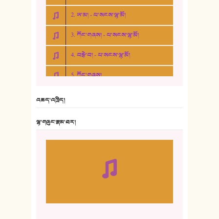
2. ཨ་མ། - པ་སངས་ལྷ་མོ།
3. ཀོང་གཞས། - པ་སངས་ལྷ་མོ།
4. བརྩེ་བ། - པ་སངས་ལྷ་མོ།
5. ཀོང་གཞས།
6. ཆོལ་གསུམ་བྲོ་གཞས། - སྒྲོན་གསལ།
འཆད་འཁྲིད།
7. ལྷག་སྒྲོན་ལགས།
ལྷ་གཞུང་རྣམ་ཐར།
8. ཆང་གཞས།
9. ཆང་གཞས། ༢
10. ཆང་གཞས། ༣
11. ལོ་གསར།
12. ལོ་གསར། ༢