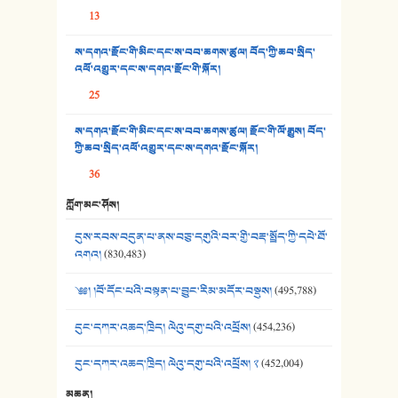
13
35. ང་ཚོ་ཕན་ཚུན་མཇལ་ནས། - ཟླ་སྒྲོན།
ས་དགའ་རྫོང་གི་མིང་དང་ས་བབ་ཆགས་ཚུལ། བོད་ཀྱི་ཆབ་སྲིད་
འཕོ་འགྱུར་དང་ས་དགའ་རྫོང་གི་སྐོར།
36. ཟླ་གཞོན་སྙན་དབྱངས། - ཟླ་སྒྲོན།
25
37. མཚོ་སྔོན་པོ། - ཟླ་སྒྲོན།
ས་དགའ་རྫོང་གི་མིང་དང་ས་བབ་ཆགས་ཚུལ། རྫོང་གི་ལོ་རྒྱུས། བོད་
38. ཡབ་ཡུམ། - ཟླ་སྒྲོན།
ཀྱི་ཆབ་སྲིད་འཕོ་འགྱུར་དང་ས་དགའ་རྫོང་སྐོར།
36
39. དྲིལ་བུའི་སྐལ་སྒྲ། - ཟླ་སྒྲོན།
ཀློག་མང་ཤོས།
40. ང་ཚོ་ཕན་ཚུན་མཇལ་ནས། - ཟླ་སྒྲོན།
དུས་རབས་བདུན་པ་ནས་བཅུ་དགུའི་བར་གྱི་བརྡ་སྤྲོད་ཀྱི་དཔེ་ཐོ་
41. མཚན་ཚོགས་ཞབས་བྲོ་སྣ་མང་། - བོད་གཞས་ཕྱོགས་བསྒྲིགས།
འགའ།
(830,483)
༄༅། །བོ་དོང་པའི་བསྟན་པ་བྱུང་རིམ་མདོར་བསྡུས།
(495,788)
དུང་དཀར་འཆད་ཁྲིད། ལེའུ་དགུ་པའི་འཕྲོས།
(454,236)
དུང་དཀར་འཆད་ཁྲིད། ལེའུ་དགུ་པའི་འཕྲོས། ༢
(452,004)
མཆན།