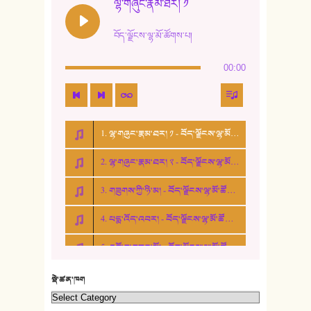
ལྷ་གཞུང་རྣམ་ཐར། ༡
13. ཆུང་འདྲིས། - ཟླ་སྒྲོན།
བོད་ལྗོངས་ལྷ་མོ་ཚོགས་པ།
14. སྙིང་རྗེ་མོ། - ཚེ་འགྱུར་མེད།
00:00
15. ཤམ་པ་ལ་ཡི་སྲས་མོ།
16. ལྷ་བུ་དར་བུ།
1. ལྷ་གཞུང་རྣམ་ཐར། ༡ - བོད་ལྗོངས་ལྷ་མོ་ཚོགས་པ།
17. ང་བོད་པ་ཡིན། - ཕུར་བུ་རྣམ་རྒྱལ།
2. ལྷ་གཞུང་རྣམ་ཐར། ༢ - བོད་ལྗོངས་ལྷ་མོ་ཚོགས་པ།
18. ང་ལ་བྱམས་པའི་ཨ་མ།
3. གཟུགས་ཀྱི་ཉི་མ། - བོད་ལྗོངས་ལྷ་མོ་ཚོགས་པ།
19. ཆ་རྐྱེན་མེད་པའི་སེམས།
4. པདྨ་འོད་འབར། - བོད་ལྗོངས་ལྷ་མོ་ཚོགས་པ།
20. བསྟན་རྒྱས་གླིང་།
5. འགྲོ་བ་བཟང་མོ། - བོད་ལྗོངས་ལྷ་མོ་ཚོགས་པ།
21. ཕ་སྐད།
22. བཀྲ་ཤིས་ཁང་གསར།
སྡེ་ཚན་ཁག
23. ཕོ་རྒོད་པོ།