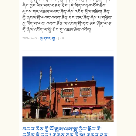
ཞིག་ཀྱང་ཡིན་པར་བཤད་ཅིང་། དེ་མིན་གནའ་བོའི་ཆོས་
ལུགས་གར་འཆམ་ལའང་ཤོན་ཞེས་འབོད་སྲོལ་མཆིས། ཤོན་
གྱི་ཞབས་བྲོ་ལའང་འབག་ཤོན་དང་ཨར་ཤོན་ཞེས་པ་གཉིས་
སུ་ཡོད་པ་ལས། འབག་ཤོན་ལ་འབག་བྲོ་དང་ཨར་ཤོན་ལ་རྔ་
བྲོ་ཞེས་འབོད་ལ་སྤྱི་མིང་དུ་འཆམ་ཞེས་འབོད།
2026-06-29
·
ཆུ་དབར་བུ།
·
0
མངའ་རིས་ཀྱི་ལོ་རྒྱུས་ལས་སྤུ་ཧྲེང་རྫོང་གི་
དགོན་སྡེ་དང་། གྲགས་ཅན་མི་སྣ། གནའ་ཤུལ་