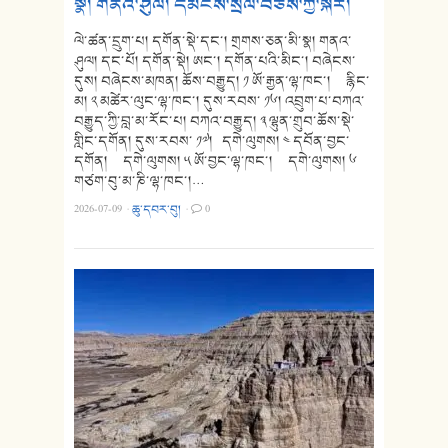
སྣ། གནའ་ཤུལ། དམངས་སྲོལ་བཅས་ཀྱི་སྐོར།
ལེ་ཚན་དྲུག་པ། དགོན་སྡེ་དང་། གྲགས་ཅན་མི་སྣ། གནའ་
ཤུལ། དང་པོ། དགོན་སྡེ། ཨང་། དགོན་པའི་མིང་། བཞེངས་
དུས། བཞེངས་མཁན། ཆོས་བརྒྱུད། ༡ ཨོ་རྒྱན་ལྷ་ཁང་། རྙིང་
མ། ༢ མཚེར་ལུང་ལྷ་ཁང་། དུས་རབས་ ༡༦། འབྲུག་པ་བཀའ་
བརྒྱུད་ཀྱི་བླ་མ་རོང་པ། བཀའ་བརྒྱུད། ༣ ལྷུན་གྲུབ་ཆོས་སྡེ་
གླིང་དགོན། དུས་རབས་ ༡༧། དགེ་ལུགས། ༤ དབོན་བྱང་
དགོན། དགེ་ལུགས། ༥ ཨོ་བྱང་ལྷ་ཁང་། དགེ་ལུགས། ༦
གཙག་བུ་མ་ཎི་ལྷ་ཁང་།…
2026-07-09
·
ཆུ་དབར་བུ།
·
0