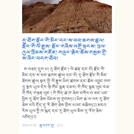
རུ་ཐོག་རྫོང་གི་མིང་དང་ས་བབ་ཆགས་ཚུལ།
རྫོང་གི་ལོ་རྒྱུས། རྫོང་གཞིས་འགྲོ་སྟངས། ཁྲལ་
འུལ་ཁྲིམས་གནོན། གཞུང་སྒེར་ཆོས་གསུམ་གྱི་
ས་ཞིང་བདག་ཐོབ།
ས་བཅད་དྲུག་པ། རུ་ཐོག་རྫོང་། ལེ་ཚན་དང་པོ། རྫོང་གི་
མིང་དང་ས་བབ་ཆགས་ཚུལ། དང་པོ། རུ་ཐོག་རྫོང་གི་མིང་
ཐོགས་ཚུལ། སྔར་གྱི་ལོ་རྒྱུས་ཡིག་ཚགས་དང་ཆོས་འབྱུང་ཁག་
ཏུ་སྔར་ཡུལ་དེར་ཉི་གོང་སྙན་དམར། གེ་ཁོད་སྙན་ལུང་ངམ་
གེ་ཁོད་གཉན་ལུང་། གེ་ཁོད་ཚ་ཁ་ཞེས་བཀོལ་བ་མང་ཡང་
ཕྱིས་རུ་ཐོག་ཅེས་ཡོངས་སུ་གྲགས།[1] ཡིག་ཆ་ལ་ལར་རུ་ཐོག་
ཅེས་པའི་དོད་དུ་རི་ཐོག་ཅེས་བྲིས་པའང་མཆིས།[2] མངའ་
རིས་ཡུལ་གྱི་ཁ་སྐད་དང་རུ་ཐོག་ཡུལ་མིས་རུ་རོག་ཅེས་
འབོད།[3]
2026-07-05
·
ཆུ་དབར་བུ།
·
0