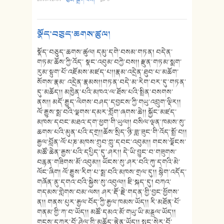
སྣོད་བཅུད་ཆགས་ཚུལ།
སྣོད་བཅུད་ཆགས་ཚུལ། དམུ་དགེ་བསམ་གཏན། བདེན་
གཏམ་ཆོས་ཀྱི་འོད་ སྣང་འབུམ་བཀྱེ་བས།། རྫུན་གཏམ་སྨག་
རུམ་སྟུག་པོ་འཇོམས་མཛད་པ།།རྣམ་འདྲེན་ཐུབ་པ་མཆོག་
སོགས་རྣམ་ འདྲེན་རྣམས།།གཏན་བདེ་མ་རེག་བར་དུ་གཏན་
དུ་མཆོད།། མཁྱེན་པའི་མཁའ་ལ་ཐོས་པའི་སྤྲིན་བསགས་
ནས།། མདོ་རྒྱུད་ལེགས་བཤད་དབྱངས་ཀྱི་གཡུ་འབྲུག་ལྡིར།།
ལོ་རྒྱུས་སྨྲ་བའི་ལྗགས་དམར་གློག་ཞགས་ཆེ།། སྐྱོང་མཛད་
མཁས་དབང་མཐའ་དག་ཕྱག་གི་ཡུལ།། བསིལ་ལྡན་ཁམས་སུ་
ཆགས་པའི་མུན་པའི་དགྲ།།ཆོས་སྲིད་ཉི་ཟླ་ཟུང་གི་འོད་སྤྲོ་བ།།
རྒྱལ་བློན་ལོ་པཎ་མཁས་གྲུབ་ཀླུ་དབང་འབུམ།། གངས་ལྗོངས་
མཚོ་ཆེན་རྒྱས་པའི་དཔྱིད་དུ་ཤར།། དེ་ཡི་བྱུང་བ་གཟུགས་
བརྙན་གཟིགས་མོ་འབུམ།། ཡོངས་སུ་ཤར་བའི་ཀུ་དགའི་མེ་
ལོང་ཞིག། ལོ་རྒྱུས་རིག་པ་སྨྲ་བའི་མཁས་གྲལ་དུ།། སྙེག་འདོད་
གཞོན་ནུ་དགའ་བའི་སྐྱེས་སུ་འབུལ།། ཇི་སྐད་དུ། བཀའ་
གདམས་གླེགས་བམ་ལས། ཤར་རྡོ་རྗེ་གདན་གྱི་བྱང་ཕྱོགས་
ན།། གནས་པུར་རྒྱལ་བོད་ཀྱི་རྒྱལ་ཁམས་ཡོད།། རི་མཐོན་པོ་
གནམ་གྱི་ཀ་བ་ཡོད།། མཚོ་དམའ་མོ་གཡུ་ཡི་མཎྡྲལ་ཡོད།།
གངས་དཀར་བོ་ཤེལ་གྱི་མཆོད་རྟེན་ཡོད།། སྤང་སེར་བོ་