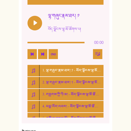
11. ལོ་གསར།
12. ལོ་གསར། ༢
ལྷ་གཞུང་རྣམ་ཐར། ༡
13. ཆུང་འདྲིས། - ཟླ་སྒྲོན།
བོད་ལྗོངས་ལྷ་མོ་ཚོགས་པ།
14. སྙིང་རྗེ་མོ། - ཚེ་འགྱུར་མེད།
00:00
15. ཤམ་པ་ལ་ཡི་སྲས་མོ།
16. ལྷ་བུ་དར་བུ།
1. ལྷ་གཞུང་རྣམ་ཐར། ༡ - བོད་ལྗོངས་ལྷ་མོ་ཚོགས་པ།
17. ང་བོད་པ་ཡིན། - ཕུར་བུ་རྣམ་རྒྱལ།
2. ལྷ་གཞུང་རྣམ་ཐར། ༢ - བོད་ལྗོངས་ལྷ་མོ་ཚོགས་པ།
18. ང་ལ་བྱམས་པའི་ཨ་མ།
3. གཟུགས་ཀྱི་ཉི་མ། - བོད་ལྗོངས་ལྷ་མོ་ཚོགས་པ།
19. ཆ་རྐྱེན་མེད་པའི་སེམས།
4. པདྨ་འོད་འབར། - བོད་ལྗོངས་ལྷ་མོ་ཚོགས་པ།
20. བསྟན་རྒྱས་གླིང་།
5. འགྲོ་བ་བཟང་མོ། - བོད་ལྗོངས་ལྷ་མོ་ཚོགས་པ།
21. ཕ་སྐད།