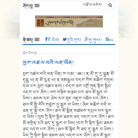
ཤོག་བུ།
སྡེ་ཚན།
ངོ་དེབ།
ཀྲུའི་ཀྲར།
གུ་ཀུལ།+
rss
སྤེལ་ཞིབ་ཕྲ།
ཕྱག་འཚལ་བའི་ཕན་ཡོན།
ཕྱག་འཚལ་བའི་ཕན་ཡོན། ས་པཎ། ༄༅། ། ན་མོ་གུ་རུ་བྷྱཿན་མོ་
བུངྔྷ་ཡ། ན་མོ་ངྷརྨཱ་ཡ། ན་མཿསངྒྷཡ། བདག་གིས་མཆོག་གསུམ་
དམ་པར་ཕྱག་འཚལ་ནས། ། བདག་ཅག་འགྲོ་ཀུན་སྡིག་སྒྲིབ་
འདག་པར་ཤོག ། ལག་གཉིས་མཉམ་པར་ཐལ་མོ་སྦྱར་བ་
ཡིས། ། ཐབས་དང་ཤེས་རབ་ཟུང་འཇུག་འཐོབ་པར་ཤོག །
ཐལ་མོ་སྤྱི་བོའི་གཙུག་ཏུ་སྦྱར་བ་ཡིས། ། ཞིང་མཆོག་བདེ་བ་
ཅན་དུ་སྐྱེ་བར་ཤོག ། ཐལ་མོ་སྨིན་མཚམས་དཔྲལ་བར་སྦྱར་
བ་ཡིས། ། ལུས་ཀྱི་སྡིག་སྒྲིབ་ཐམས་ཅད་འདག་པར་ཤོག ། ཐལ་
མོ་མགྲིན་པའི་ཐད་དུ་སྦྱར་བ་ཡིས། །ངག་གི་སྡིག་སྒྲིབ་ཐམས་
ཅད་འདག་པར་ཤོག། ། ཐལ་མོ་སྙིང་གི་ཐད་དུ་སྦྱར་བ་ཡིས། །
ཡིད་ཀྱི་སྡིག་སྒྲིབ་ཐམས་ཅད་འདག་པར་ཤོག ། ཐལ་མོ་སྦྱར་