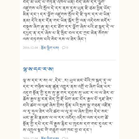
བོད་མི་ཡོད་པ་གཏན་འཁེལ་ཡིན། བོད་མིས་དར་ལྩོག་
འཛུགས་པའི་སྲོལ་དེ་དར་ནས་དུས་ཡུན་ཇི་ཙམ་ཕྱིན་ཡོད་
མིན་དང་། དར་ལྕོག་འཛུགས་སྲོལ་དེ་ཇི་ལྟར་དར་བ་ཡིན་
ནམ། དེའི་ནང་དོན་གང་ཡིན་སྐོར་གྱི་ལན་འདེབས་མདོར་
བསྡུས་ཞིག་ཞུ་ན། དང་ཐོག་དར་ལྕོག་ཞེས་པའི་ཐ་སྙད་དེ་ལ་
དཔྱད་ན་དར་ཞེས་པ་ནི་སྲིང་བལ་དང་ཀྲང་མེན་སོགས་
ལས་བཏགས་པའི་སེང་རས་ལ་ཟེར་ཞིང་།
2016-12-04
·
རྩོམ་སྒྲིག་པས།
·
0
ལྷ་ས་དང་ར་ས།
ལྷ་ས་དང་ར་ས། ལ་_དེང་_ར། ཡུལ་མང་པོའི་ཁ་སྐད་དུ་ལ་
དང་ར་གཉིས་ཕན་ཚུན་འགྱུར་ནས་འགྲོ་བ་ཞིག་ཡིན་པར་
འདུག སྔོན་གྱི་དུས་སུ་རྒྱ་གར་དབུས་སུ་ཡང་ར་ལ་ལ་ཟེར་བ་
ཆོས་རྒྱལ་མྱ་ངན་མེད་ཀྱི་རྡོ་ཡིག་མང་པོར་རྒྱལ་པོ་རཱཛ་ཟེར་
བའི་ཚབ་ལ་ལཱཛ་ཞེས་བྲིས། སྟོན་པའི་སྲས་སྒྲ་གཅན་འཛིན་
ལ་རཱ་ཧུལ་ཟེར་བའི་ཚབ་ལ་ལཱ་ཧུ་ལ་ཞེས་བྲིས། དེང་སང་
ཡང་རྒྱ་མི་རྣམས་ལ་ལ་རར་འབོད། འདིས་ལས་དཔག་ཚེ་
སྔོན་གྱི་དཔེ་དང་ལོ་རྒྱུས་རྙིང་པ་ཁུངས་དག་གང་དུའང་ར་
ས་འཁྲུལ་སྣང་གི་གཙུག་ལག་ཁང་བྱ་བ་དང་།
2016-12-04
·
རྩོམ་སྒྲིག་པས།
·
0