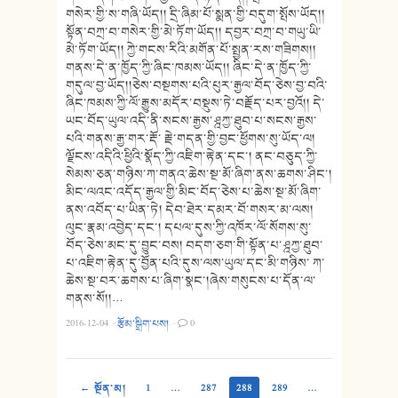
གསེར་གྱི་ས་གཞི་ཡོད།། དྲི་ཞིམ་པོ་སྨན་གྱི་བདུག་སྤོས་ཡོད།།
སྟོན་བཀྲ་བ་གསེར་གྱི་མེ་ཏོག་ཡོད།། དབྱར་བཀྲ་བ་གཡུ་ཡི་
མེ་ཏོག་ཡོད།། ཀྱེ་གངས་རིའི་མགོན་པོ་སྤྱན་རས་གཟིགས།།
གནས་དེ་ན་ཁྱོད་ཀྱི་ཞིང་ཁམས་ཡོད།། ཞིང་དེ་ན་ཁྱོད་ཀྱི་
གདུལ་བྱ་ཡོད།།ཅེས་བསྔགས་པའི་པུར་རྒྱལ་བོད་ཅེས་བྱ་བའི་
ཞིང་ཁམས་ཀྱི་ལོ་རྒྱུས་མདོར་བསྡུས་ཏེ་བརྗོད་པར་བྱའོ།། དེ་
ཡང་བོད་ཡུལ་འདི་ནི་སངས་རྒྱས་ཤྰཀྱ་ཐུབ་པ་སངས་རྒྱས་
པའི་གནས་རྒྱ་གར་རྡོ་ རྗེ་གདན་གྱི་བྱང་ཕྱོགས་སུ་ཡོད་ལ།
ལྗོངས་འདིའི་ཕྱིའི་སྣོད་ཀྱི་འཇིག་རྟེན་དང་། ནང་བཅུད་ཀྱི་
སེམས་ཅན་གཉིས་ཀ་གནའ་ཆེས་སྔ་མོ་ཞིག་ནས་ཆགས་ཤིང་།
མིང་ལའང་འདོད་རྒྱལ་གྱི་མིང་བོད་ཅེས་པ་ཆེས་སྔ་མོ་ཞིག་
ནས་འབོད་པ་ཡིན་ཏེ། དེབ་ཐེར་དམར་བོ་གསར་མ་ལས།
ལུང་རྣམ་འབྱེད་དང་། དཔལ་དུས་ཀྱི་འཁོར་ལོ་སོགས་སུ་
བོད་ཅེས་མང་དུ་བྱུང་བས། བདག་ཅག་གི་སྟོན་པ་ཤྰཀྱ་ཐུབ་
པ་འཇིག་རྟེན་དུ་བྱོན་པའི་དུས་ལས་ཡུལ་དང་མི་གཉིས་ ཀ་
ཆེས་སྔ་བར་ཆགས་པ་ཞིག་སྣང་།ཞེས་གསུངས་པ་དོན་ལ་
གནས་སོ།།…
2016-12-04
·
རྩོམ་སྒྲིག་པས།
·
0
← སྔོན་མ།
1
…
287
288
289
…