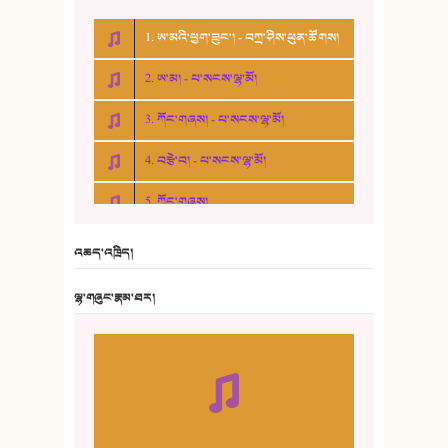
1. ཨ་མའི་ཕྱག་ཟུང་། - བཀྲ་ཤིས་ཕུན་ཚོགས།
2. ཨ་མ། - པ་སངས་ལྷ་མོ།
3. ཀོང་གཞས། - པ་སངས་ལྷ་མོ།
4. བརྩེ་བ། - པ་སངས་ལྷ་མོ།
5. ཀོང་གཞས།
6. ཆོལ་གསུམ་བྲོ་གཞས། - སྒྲོན་གསལ།
འཆད་འཁྲིད།
7. ལྷག་སྒྲོན་ལགས།
ལྷ་གཞུང་རྣམ་ཐར།
8. ཆང་གཞས།
9. ཆང་གཞས། ༢
10. ཆང་གཞས། ༣