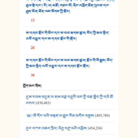
33. འཛོམས་པའི་ལམ།
ཡུལ་སྡེ་དང་། རི། ལ། མཚོ། གཙང་པོ། ཞིང་འབྲོག་ཐོན་ཁུངས་དང་
ཐུན་མིན་ཐོན་ལས་སོགས་ཀྱི་སྐོར།
34. ཉི་མ་སེམས་ལ་ཞོག་དང་། - ཟླ་སྒྲོན།
13
35. ང་ཚོ་ཕན་ཚུན་མཇལ་ནས། - ཟླ་སྒྲོན།
ས་དགའ་རྫོང་གི་མིང་དང་ས་བབ་ཆགས་ཚུལ། བོད་ཀྱི་ཆབ་སྲིད་
འཕོ་འགྱུར་དང་ས་དགའ་རྫོང་གི་སྐོར།
36. ཟླ་གཞོན་སྙན་དབྱངས། - ཟླ་སྒྲོན།
26
37. མཚོ་སྔོན་པོ། - ཟླ་སྒྲོན།
ས་དགའ་རྫོང་གི་མིང་དང་ས་བབ་ཆགས་ཚུལ། རྫོང་གི་ལོ་རྒྱུས། བོད་
38. ཡབ་ཡུམ། - ཟླ་སྒྲོན།
ཀྱི་ཆབ་སྲིད་འཕོ་འགྱུར་དང་ས་དགའ་རྫོང་སྐོར།
36
39. དྲིལ་བུའི་སྐལ་སྒྲ། - ཟླ་སྒྲོན།
ཀློག་མང་ཤོས།
40. ང་ཚོ་ཕན་ཚུན་མཇལ་ནས། - ཟླ་སྒྲོན།
དུས་རབས་བདུན་པ་ནས་བཅུ་དགུའི་བར་གྱི་བརྡ་སྤྲོད་ཀྱི་དཔེ་ཐོ་
41. མཚན་ཚོགས་ཞབས་བྲོ་སྣ་མང་། - བོད་གཞས་ཕྱོགས་བསྒྲིགས།
འགའ།
(830,483)
༄༅། །བོ་དོང་པའི་བསྟན་པ་བྱུང་རིམ་མདོར་བསྡུས།
(495,789)
དུང་དཀར་འཆད་ཁྲིད། ལེའུ་དགུ་པའི་འཕྲོས།
(454,236)