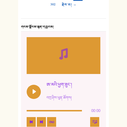
302
རྗེས་མ། →
གངས་ལྗོངས་སྙན་དབྱངས།
ཨ་མའི་ཕྱག་ཟུང་།
བཀྲ་ཤིས་ཕུན་ཚོགས།
00:00