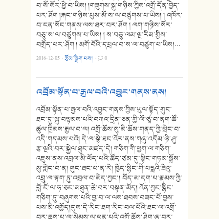
བ་སོ་སོར་ཕྱེ་བ་ཡིས། །གཟུགས་སྐུ་གཉིས་ཀྱིས་འགྲོ་དོན་བྱེད་
པར་ཤོག །རྐང་གཉིས་པུས་མོ་ས་ལ་བཙུགས་པ་ཡིས། ། འཁོར་
བ་ངན་སོང་གནས་ལས་ཐར་བར་ཤོག ། ལག་གཉིས་སོར་
བཅུ་ས་ལ་བཙུགས་པ་ཡིས། ། ས་བཅུ་ལམ་ལྔ་རིམ་གྱིས་
བགྲོད་པར་ཤོག ། མགོ་བོའི་དཔྲལ་བ་ས་ལ་བཙུག་པ་ཡིས།…
2016-12-05
·
རྩོམ་སྒྲིག་པས།
·
0
འབྲོམ་སྟོན་པ་རྒྱལ་བའི་འབྱུང་གནས་ནས།
འབྲོམ་སྟོན་པ་རྒྱལ་བའི་འབྱུང་གནས་ཀྱིས་ཡུལ་སྟོད་གུང་
ཐང་དུ་སྐུ་བལྟམས་པའི་བཀའ་དྲིན་ཅན་གྱི་ལོ་ཙཱ་བ་ནག་ཚོ་
ཚུལ་ཁྲིམས་རྒྱལ་བ་ལ། འགྲོ་ཆོས་སུ་མི་ཆོས་གནད་ཀྱི་ཕྲེང་བ་
འདི་གདམས་པའོ། དེ་ལ་སྙེ་ཐང་འོར་ནས་གཞུ་འདོམ་ཉི་ཤུ་
རྩ་ལྔའི་བར་སྐྱེལ་ཐུང་མཛད་དེ། གཅིག་གི་ཕྱག་ལ་གཅིག་
འཇུས་ནས་འབྲལ་མི་ཕོད་པའི་ཚོད་ཙམ་དུ་སྙིང་གཏམ་སྒྲོས་
སུ་གླེང་བ་ན། གུང་ཐང་པ་ན་རེ། ཁྱེད་སྙིང་གི་པདྨའི་ཟེའུ་
འབྲུ་ལ་རྟག་ཏུ་འབྲལ་བ་མེད་ཀྱང་། བོད་མ་དག་པ་རྣམས་ཀྱི་
བློ་ངོ་ལ་ཧ་ཅང་མཐུན་ཆེ་བར་བསྟན་མོད། འོན་ཀྱང་སྙིང་
གཅིག་ཏུ་བཞུགས་པའི་བྱ་བ་ལ་ལས་ཐབས་བཟང་པོ་བྱས་
པས་མི་འགྱོད།དུས་དེ་རིང་ཐག་རིང་བལ་པོའི་ཐང་ལ་འགྲོ་
བར་ཆས་པ་ལ་སེམས་ལ་ཕན་པའི་འགྲོ་ཆོས་ཤིག་ཞུ་བར་