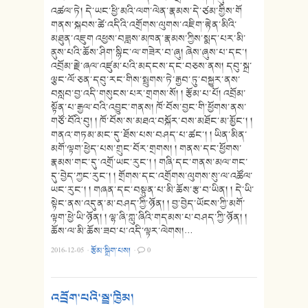
འཚལ་ཏེ། དེ་ཡང་ཕྱི་མའི་ལག་ལེན་རྣམས་དེ་ཙམ་གྱིས་གོ
གནས་སྐབས་ཚེ་འདིའི་འགྲོགས་ལུགས་འཇིག་རྟེན་མིའི་
མཐུན་འཇུག འཕྱས་བཟླས་མཁན་རྣམས་ཀྱིས་སྨད་པར་མི་
ནུས་པའི་ཆོས་ཤིག་སྙིང་ལ་གཟེར་བ་ཞུ། ཞེས་ཞུས་པ་དང་།
འབྲོམ་རྗེ་ཞལ་འཛུམ་པའི་མདངས་དང་བཅས་ནས། དབུ་སྐྲ་
ལྕང་ལོ་ཅན་དབུ་རང་གིས་སྤྲུགས་ཏེ་རྒྱབ་ཏུ་བསྐྱུར་ནས་
བསླབ་བྱ་འདི་གསུངས་པར་གྲགས་སོ། ། རྩོམ་པ་པོ། འབྲོམ་
སྟོན་པ་རྒྱལ་བའི་འབྱུང་གནས། ཁོ་བོས་བྱང་གི་ཕྱོགས་ནས་
གཙོ་བོའི་བུ། ། ཁོ་བོས་ས་མཐའ་བསྐོར་བས་མཐོང་མ་མྱོང༌། །
གནའ་གཏམ་མང་དུ་ཐོས་པས་བཤད་པ་ཚང་། ། ཡིན་མིན་
མགོ་ལྟག་ཕྱེད་པས་གྲུང་བོར་གྲགས། ། གནས་དང་ཕྱོགས་
རྣམས་གང་དུ་འགྲོ་ཡང་རུང༌། ། གཞི་དང་གནས་མལ་གང་
དུ་བྱེད་ཀྱང་རུང༌། ། གྲོགས་དང་འགྲོགས་ལུགས་སུ་ལ་འཚོལ་
ཡང་རུང༌། ། གཞན་དང་བསྟུན་པ་མི་ཆོས་རྩ་བ་ཡིན། ། དེ་ཡི་
སྟེང་ནས་འདུན་མ་བཤད་ཀྱི་ཉོན། ། བྱ་བྱེད་ཡོངས་ཀྱི་མགོ་
ལྟག་ཕྱེ་ཡི་ཉོན། ། ལྷ་ཞི་ཀླུ་ཞིའི་གདམས་པ་བཤད་ཀྱི་ཉོན། །
ཆོས་ལ་མི་ཆོས་ཟབ་པ་འདི་ལྟར་ལེགས།…
2016-12-05
·
རྩོམ་སྒྲིག་པས།
·
0
འབྲོག་པའི་སྦྲ་ཁྱིམ།