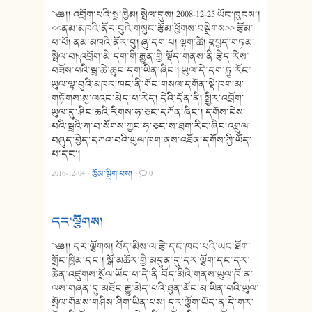
༄༅།། འབྲོག་པའི་སྦྲ་ཁྱིམ། སྤེལ་དུས། 2008-12-25 ཡོང་ཁུངས་།
<<ནམ་མཁའི་ནོར་བུའི་གསུང་རྩོམ་ཕྱོགས་བསྒྲིགས>> རྩོམ་
པ་པོ། ནམ་མཁའི་ནོར་བུ། ཞུ་དག་པ། ལྷག་ཚེ། ༼དཔྱད་གཏམ་
སྤེལ་བ།༽ འབྲོག་མི་དག་གི་རྒྱུན་གྱི་སྡོད་གནས་ནི་རྩིད་རེས་
བཟོས་པའི་སྦྲ་ཆེ་ཆུང་དག་ཡིན་ཞིང་། ཡུལ་དེ་དག་ཏུ་རོང་
ཡུལ་ལྟ་བུའི་མཁར་ཁང་ནི་གོང་གསལ་དགོན་སྡེ་ཁག་མ་
གཏོགས་སུ་ལའང་མེད་པ་རེད། དེའི་དོན་ནི། སྤྱིར་འབྲོག་
ཡུལ་དུ་ཤིང་ཆའི་རིགས་ཧ་ཅང་དཀོན་ཞིང་། དགོས་ངེས་
པའི་སྦྲའི་ཀ་བ་སོགས་ཀྱང་ཧ་ཅང་ས་ཐག་རིང་ཞིང་འགྲུལ་
བཞུད་བྱེད་དཀའ་བའི་ཡུལ་ཁག་ནས་འཐོན་དགོས་ཀྱི་ཡོད་
པ་དང་།
2016-12-04
·
རྩོམ་སྒྲིག་པས།
·
0
དར་ལྕོགས།
༄༅།། དར་ལྕོགས། བོད་མིས་ལ་རྩེ་དང་ཁང་པའི་ཡང་ཐོག་
གྲོང་ཁྱིམ་དང་། སྒོ་མཆོར་གྱི་མདུན་དུ་དར་ལྕོག་དང་དར་
ཆེན་འཛུགས་སྲོལ་ཡོད་པ་དེ་ནི་བོད་མིའི་གནས་ཡུལ་ཁོ་ན་
ལས་གཞན་དུ་མཐོང་རྒྱུ་མེད་པའི་ཐུན་མོང་མ་ཡིན་པའི་ཡུལ་
སྲོལ་གོམས་གཤིས་ཤིག་ཡིན་པས། དར་ལྕོག་ཡོད་ན་དེ་གར་