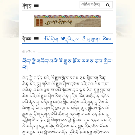
ཤོག་བུ།
སྡེ་ཚན།
ངོ་དེབ།
ཀྲུའི་ཀྲར།
གུ་ཀུལ།+
rss
སྤེལ་ཞིབ་ཕྲ།
བོད་ཀྱི་གདོད་མའི་ལོ་རྒྱུས་སྐོར་རགས་ཙམ་གླེང་
བ།
བོད་ཀྱི་གདོད་མའི་ལོ་རྒྱུས་སྐོར་རགས་ཙམ་གླེང་བ། རིན་
ཆེན་ནོར་བུ། གཅིག ལོ་རྒྱུས་ཤེས་དགོས་པའི་གལ་ཆེན་རང་
བཞིན། བསིལ་ལྡན་ཁ་བའི་ལྗོངས་དང་ལྷན་ཅིག་ཏུ།། བྱུང་བ་
མེས་པོའི་ལོ་རྒྱུས་ཤེས་རིག་ཀུན།། རིན་ཆེན་མཛོད་ན་འཚེར་
བའི་ནོར་བུ་བཞིན།། འཛམ་གླིང་མཛེས་པའི་རྒྱན་དུ་ཅིས་མི་
འོས།། དེ་ཡི་ཆ་ཤས་དྲི་བྲལ་ཟླ་བ་བཞོན་ནུར་སྐྱེངས་སྟེར་ལོ་
རྒྱུས་མུ་ཏིག་དཀར་པོའི་ཚོམ་བུ་འགའ།། གངས་ཅན་ཤེས་བྱ་
དབྱིག་གི་གཏེར་སྒོ་ལེགས་པར་ཕྱེ་སྟེ་ལག་ཟུང་འདབ་མས་རེ་
རེ་བཞིན།། འཁྲུལ་མེད་ལོ་ཚིགས་དར་སྐུད་རིང་མོར་ཡོངས་
སུ་བརྒྱུས་ནས་བློ་གསལ་གཞོན་ནུའི་དོ་ཤལ་དུ།། མཛེས་པར་