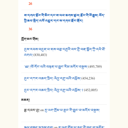
26
37. མཚོ་སྔོན་པོ། - ཟླ་སྒྲོན།
ས་དགའ་རྫོང་གི་མིང་དང་ས་བབ་ཆགས་ཚུལ། རྫོང་གི་ལོ་རྒྱུས། བོད་
38. ཡབ་ཡུམ། - ཟླ་སྒྲོན།
ཀྱི་ཆབ་སྲིད་འཕོ་འགྱུར་དང་ས་དགའ་རྫོང་སྐོར།
36
39. དྲིལ་བུའི་སྐལ་སྒྲ། - ཟླ་སྒྲོན།
ཀློག་མང་ཤོས།
40. ང་ཚོ་ཕན་ཚུན་མཇལ་ནས། - ཟླ་སྒྲོན།
དུས་རབས་བདུན་པ་ནས་བཅུ་དགུའི་བར་གྱི་བརྡ་སྤྲོད་ཀྱི་དཔེ་ཐོ་
41. མཚན་ཚོགས་ཞབས་བྲོ་སྣ་མང་། - བོད་གཞས་ཕྱོགས་བསྒྲིགས།
འགའ།
(830,483)
༄༅། །བོ་དོང་པའི་བསྟན་པ་བྱུང་རིམ་མདོར་བསྡུས།
(495,789)
དུང་དཀར་འཆད་ཁྲིད། ལེའུ་དགུ་པའི་འཕྲོས།
(454,236)
དུང་དཀར་འཆད་ཁྲིད། ལེའུ་དགུ་པའི་འཕྲོས། ༢
(452,005)
མཆན།
ཆུ་དབར་བུ།
on
རུ་ལག་གྲོམ་པ་རྒྱང་གི་བྱུང་བ་མདོར་བསྡུས།
སྐལ་བཟང་མཁས་གྲུབ།
on
རུ་ལག་གྲོམ་པ་རྒྱང་གི་བྱུང་བ་མདོར་