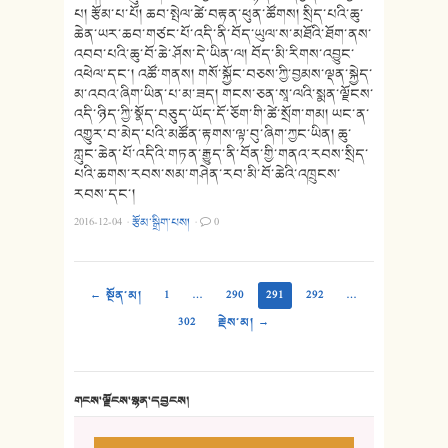
པ། རྩོམ་པ་པོ། ཆབ་སྤེལ་ཚེ་བརྟན་ཕུན་ཚོགས། སྲིད་པའི་ཆུ་
ཆེན་ཡར་ཆབ་གཙང་པོ་འདི་ནི་བོད་ཡུལ་ས་མཐོའི་ཐོག་ནས་
འབབ་པའི་ཆུ་བོ་ཆེ་ཤོས་དེ་ཡིན་ལ། བོད་མི་རིགས་འབྱུང་
འཕེལ་དང་། འཚོ་གནས། གསོ་སྐྱོང་བཅས་ཀྱི་བྱམས་ལྡན་སྐྱེད་
མ་འབའ་ཞིག་ཡིན་པ་མ་ཟད། གངས་ཅན་སཱ་ལའི་སྨན་ལྗོངས་
འདི་ཉིད་ཀྱི་སྣོད་བཅུད་ཡོད་དོ་ཅོག་གི་ཚེ་སྲོག་གམ། ཡང་ན་
འགྱུར་བ་མེད་པའི་མཚོན་རྟགས་ལྟ་བུ་ཞིག་ཀྱང་ཡིན། ཆུ་
ཀླུང་ཆེན་པོ་འདིའི་གཏན་རྒྱུད་ནི་བོན་གྱི་གནའ་རབས་སྲིད་
པའི་ཆགས་རབས་སམ་གཤེན་རབ་མི་བོ་ཆེའི་འཁྲུངས་
རབས་དང་།
2016-12-04
·
རྩོམ་སྒྲིག་པས།
·
0
← སྔོན་མ།
1
…
290
291
292
…
302
རྗེས་མ། →
གངས་ལྗོངས་སྙན་དབྱངས།