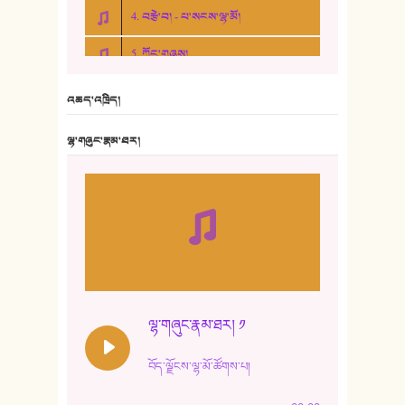
4. བརྩེ་བ། - པ་སངས་ལྷ་མོ།
5. ཀོང་གཞས།
6. ཆོལ་གསུམ་བྲོ་གཞས། - སྒྲོན་གསལ།
འཆད་འཁྲིད།
7. ལྷག་སྒྲོན་ལགས།
ལྷ་གཞུང་རྣམ་ཐར།
8. ཆང་གཞས།
9. ཆང་གཞས། ༢
10. ཆང་གཞས། ༣
11. ལོ་གསར།
12. ལོ་གསར། ༢
ལྷ་གཞུང་རྣམ་ཐར། ༡
13. ཆུང་འདྲིས། - ཟླ་སྒྲོན།
བོད་ལྗོངས་ལྷ་མོ་ཚོགས་པ།
14. སྙིང་རྗེ་མོ། - ཚེ་འགྱུར་མེད།