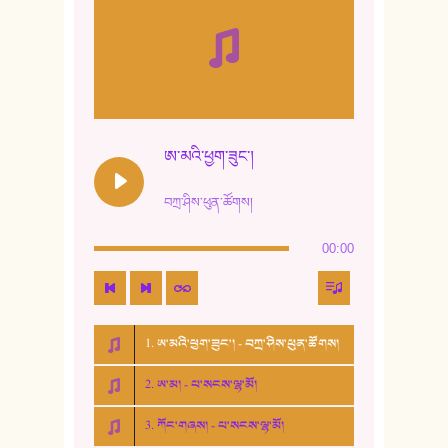
ཨ་མའི་ཕྱག་ཟུང་།
བཀྲ་ཤིས་ཕུན་ཚོགས།
00:00
1. ཨ་མའི་ཕྱག་ཟུང་། - བཀྲ་ཤིས་ཕུན་ཚོགས།
2. ཨ་མ། - པ་སངས་ལྷ་མོ།
3. ཀོང་གཞས། - པ་སངས་ལྷ་མོ།