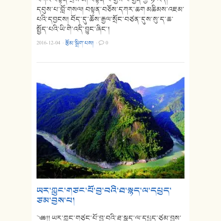
དབུས་པ་བློ་གསལ། བསྟན་བཅོས་དཀར་ཆག མཆིམས་འཇམ་
པའི་དབྱངས། བོད་དུ་ཆོས་རྒྱལ་སྲོང་བཙན་དུས་སུ་ད་ཆ་
སྤྱོད་པའི་ཡི་གེ་འདི་བྱུང་ཞིང༌།
2016-12-04
·
རྩོམ་སྒྲིག་པས།
·
0
ཡར་ཀླུང་གཙང་པོ་བྱ་བའི་ཐ་སྙད་ལ་དཔྱད་
ཙམ་བྱས་པ།
༄༅།། ཡར་ཀླུང་གཙང་པོ་བྱ་བའི་ཐ་སྙད་ལ་དཔྱད་ཙམ་བྱས་