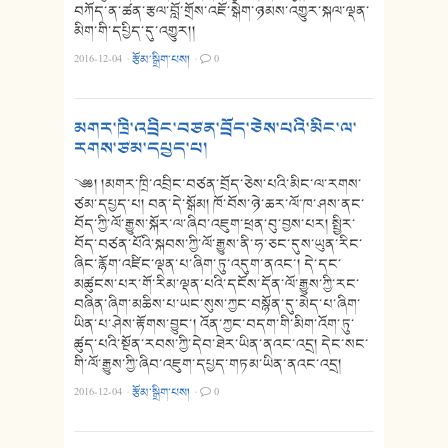
བཀོད་ན་ཚན་རྩལ་བློ་གྲོས་འཇོ་སྒེག་ཉམས་འགྱུར་སྐལ་ལྡན་
མིག་གི་དཔྱིད་དུ་འགྱུར།།
2016-12-04
·
རྩོམ་སྒྲིག་པས།
·
0
མགར་ཁྲི་འབྲིང་བཙན་བྲོད་ཅེས་པའི་མིང་ལ་
རགས་ཙམ་དཔྱད་པ།
༄༅། །མགར་ཁྲི་འབྲིང་བཙན་བྲོད་ཅེས་པའི་མིང་ལ་རགས་
ཙམ་དཔྱད་པ། བན་དེ་སྒོམ། ཁོ་བོས་ཉེ་ཆར་ལོ་ཁ་ཤས་ནང་
བོད་ཀྱི་ལོ་རྒྱུས་སྐོར་ལ་ཞིབ་འཇུག་ཕྲན་བུ་བྱས་པར། སྤྱིར་
བོད་བཙན་པོའི་སྐབས་ཀྱི་ལོ་རྒྱུས་ནི་ཧ་ཅང་དུས་ཡུན་རིང་
ཞིང་རྙོག་འཛིང་ལྡན་པ་ཞིག་ཏུ་འདུག་ནའང་། དེ་དང་
མཚུངས་པར་གོ་རིམ་ལྡན་པའི་དངོས་དོན་ལོ་རྒྱུས་ཀྱི་རང་
བཞིན་ཞིག་མཆིས་པ་ཡང་སུས་ཀྱང་བསྙོན་དུ་མེད་པ་ཞིག་
ཡིན་པ་ཤེས་རྟོགས་བྱུང་། འོན་ཀྱང་བདག་གི་མིག་འོག་ཏུ་
ཚུད་པའི་སྔོན་རབས་ཀྱི་དེབ་ཐེར་ཡིན་ནའང་འདྲ། དེང་སང་
གི་ལོ་རྒྱུས་ཀྱི་ཞིབ་འཇུག་དཔྱད་གཏམ་ཡིན་ནའང་འདྲ།
2016-12-04
·
རྩོམ་སྒྲིག་པས།
·
0