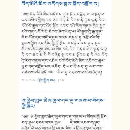
བོད་མིའི་མིང་འདོགས་ཚུལ་སྐོར་བརྗོད་པ།
༄༅།།བོད་མིའི་མིང་འདོགས་ཚུལ་སྐོར་བརྗོད་པ། བསྟན་པ་
ཡར་འཕེལ་གྱིས། རང་ཅག་བོད་མི་རིགས་ནི་དུས་ཡུན་རིང་
པོའི་ལོ་རྒྱུས་དང་འོད་སྟོང་འབར་བའི་རིག་གནས་ཀྱིས་ཕྱུག་
པའི་གནའ་བོའི་མི་རིགས་ཤིག་ཡིན་ལ། ལོ་རྒྱུས་ཀྱི་ཆུ་རྒྱུན་
རིང་མོའི་ནང་མདོ་དབུས་ཁམས་གསུམ་དུ་འཚོ་བའི་མི་
རྣམས་ཀྱིས་རང་ཉིད་ཀྱི་བློ་གྲོས་ལ་བརྟེན་ནས་ཕུན་སུམ་
ཚོགས་ཤིང་ཐུན་མོང་མ་ཡིན་པའི་རིག་གནས་ཤིག་སྐྲུན་ཡོད།
དེ་དག་ཚང་མ་རེ་རེ་བཞིན་སྨྲ་བར་མ་སྤོབས་ན་དེ་ལས་བོད་
ཀྱི་རིག་གནས་དང་འབྲེལ་བའི་བོད་མིའི་མིང་འདོགས་ཚུལ་
ཅུང་ཟད་བརྗོད་པར་འདོད། དེ་ཡང་ཇི་སྐད་དུ། ལང་ཀར་
གཤེགས་པའི་མདོ་ལས་ “མིང་དུ་གདགས་པར་མཛད་ན།
2016-12-04
·
རྩོམ་སྒྲིག་པས།
·
0
ཨ་མྱེས་གླང་ཆེན་ཡུལ་གང་དུ་གནས་པ་སོགས་
ཀྱི་སྐོར།
༄༅།། ཨ་མྱེས་གླང་ཆེན་ཡུལ་གང་དུ་གནས་པ་སོགས་ཀྱི་སྐོར།
བན་ཤུལ་དཔའ་མཁར་རྒྱལ། དེ་ཡང་འབའ་གཞུང་
མཐོན་པོ་བཅུ་གསུམ་གྱི་བསང་ཡིག་ན鉊མཐུ་ལྡན་དཀར་