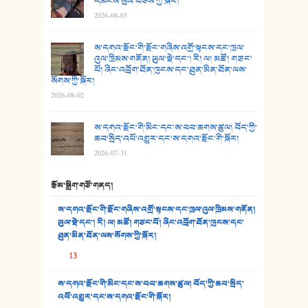
དམངས་སྲོལ་བཅས་ཀྱི་སྐོར།
2026-08-03
26. ཨ་མའི་ཐང་ཁུག
27. ལྕེ་བདེ་ཞོལ་གྱི་པང་གདན།
ས་དགའ་རྫོང་གི་རྫོང་གཞིས་འགྲོ་སྟངས་དང་ཁྲལ་
འུལ་ཁྲིམས་གནོན། ཡུལ་སྡེ་དང་། རི། ལ། མཚོ། གཙང་
པོ། ཞིང་འབྲོག་ཐོན་ཁུངས་དང་ཐུན་མིན་ཐོན་ལས་
28. སྟོད་གཞས། - ཕན་ཐོག
སོགས་ཀྱི་སྐོར།
2026-08-02
29. རྣམ་བུ། - འཕྱོངས་ཞོལ་སྒྲོལ་མ།
ས་དགའ་རྫོང་གི་མིང་དང་ས་བབ་ཆགས་ཚུལ། བོད་ཀྱི་
30. སི་ལིང་འབྲི་མོ། - ཕན་ཐོག
ཆབ་སྲིད་འཕོ་འགྱུར་དང་ས་དགའ་རྫོང་གི་སྐོར།
2026-07-31
31. ཕ་ཡུལ་ཡར་ཀླུང་།
རྩོམ་སྒྲིག་གཙོ་གནད།
32. ཨ་མ།
ས་དགའ་རྫོང་གི་རྫོང་གཞིས་འགྲོ་སྟངས་དང་ཁྲལ་འུལ་ཁྲིམས་གནོན།
33. འཛོམས་པའི་ལམ།
ཡུལ་སྡེ་དང་། རི། ལ། མཚོ། གཙང་པོ། ཞིང་འབྲོག་ཐོན་ཁུངས་དང་
ཐུན་མིན་ཐོན་ལས་སོགས་ཀྱི་སྐོར།
34. ཉི་མ་སེམས་ལ་ཞོག་དང་། - ཟླ་སྒྲོན།
13
35. ང་ཚོ་ཕན་ཚུན་མཇལ་ནས། - ཟླ་སྒྲོན།
ས་དགའ་རྫོང་གི་མིང་དང་ས་བབ་ཆགས་ཚུལ། བོད་ཀྱི་ཆབ་སྲིད་
འཕོ་འགྱུར་དང་ས་དགའ་རྫོང་གི་སྐོར།
36. ཟླ་གཞོན་སྙན་དབྱངས། - ཟླ་སྒྲོན།