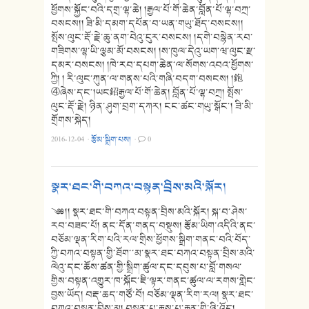
ཕྱོགས་སྐྱོང་བའི་དགྲ་ལྷ་ཆེ། །རྒྱལ་པོ་གོ་ཆེན་བློན་པོ་ལྷ་བཀྲ་
བསངས།། ཟི་མི་དམག་དཔོན་བ་ཡན་གཡུ་ཐོད་བསངས།།
སྤོས་ལུང་རྡོ་རྗེ་ཆུ་ནག་བེའུ་ངུར་བསངས། །དགེ་བསྙེན་རབ་
གཟིགས་ལྷ་ཡི་ལྕམ་མོ་བསངས། །ས་ཁུལ་དེའུ་ཡག་ཝ་ལུང་རྫ་
དམར་བསངས། །ཁེ་རབ་དཔག་ཆེན་ལ་སོགས་འབའ་ཕྱོགས་
ཀྱི། ། རི་ལུང་ཀུན་ལ་གནས་པའི་གཞི་བདག་བསངས། །鉋
④ཞེས་དང༌།ཡང鉊རྒྱལ་པོ་གོ་ཆེན། བློན་པོ་ལྷ་བཀྲ། སྤོས་
ལུང་རྡོ་རྗེ། ཉིན་ཤུག་བྲག་དཀར། ངང་ཚང་གཡུ་སྒོང༌། ཟི་མི་
གྲོགས་སྐེད།
2016-12-04
·
རྩོམ་སྒྲིག་པས།
·
0
སྣར་ཐང་གི་བཀའ་བསྟན་བྲིས་མའི་སྐོར།
༄༅།། སྣར་ཐང་གི་བཀའ་བསྟན་བྲིས་མའི་སྐོར། སྐ་བ་ཤེས་
རབ་བཟང་པོ། ནང་དོན་གནད་བསྡུས། རྩོམ་ཡིག་འདིའི་ནང་
བཅོམ་ལྡན་རིག་པའི་རལ་གྲིས་ཕྱོགས་སྒྲིག་གནང་བའི་བོད་
ཀྱི་བཀའ་བསྟན་གྱི་ཐོག་་མ་སྣར་ཐང་བཀའ་བསྟན་བྲིས་མའི་
ལེའུ་དང་ཆོས་ཚན་གྱི་སྒྲིག་ཚུལ་དང་དབུས་པ་བློ་གསལ་
གྱིས་བསྟན་འགྱུར་ཁ་སྐོང་ཇི་ལྟར་གནང་ཚུལ་ལ་རགས་གླེང་
བྱས་ཡོད། བརྡ་ཆད་གཙོ་བོ། བཅོམ་ལྡན་རིག་རལ། སྣར་ཐང་
བཀའ་བསྟན་བྲིས་མ། བསྟན་པ་རྒྱས་པ་རྒྱན་གྱི་ཉི་འོད།