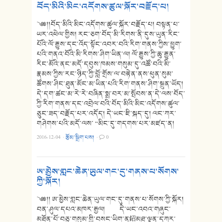
བོད་མིའི་མིང་འདོགས་ཚུལ་སྐོར་བརྗོད་པ།
༄༅།།བོད་མིའི་མིང་འདོགས་ཚུལ་སྐོར་བརྗོད་པ། བསྟན་པ་
ཡར་འཕེལ་གྱིས། རང་ཅག་བོད་མི་རིགས་ནི་དུས་ཡུན་རིང་
པོའི་ལོ་རྒྱུས་དང་འོད་སྟོང་འབར་བའི་རིག་གནས་ཀྱིས་ཕྱུག་
པའི་གནའ་བོའི་མི་རིགས་ཤིག་ཡིན་ལ། ལོ་རྒྱུས་ཀྱི་ཆུ་རྒྱུན་
རིང་མོའི་ནང་མདོ་དབུས་ཁམས་གསུམ་དུ་འཚོ་བའི་མི་
རྣམས་ཀྱིས་རང་ཉིད་ཀྱི་བློ་གྲོས་ལ་བརྟེན་ནས་ཕུན་སུམ་
ཚོགས་ཤིང་ཐུན་མོང་མ་ཡིན་པའི་རིག་གནས་ཤིག་སྐྲུན་ཡོད།
དེ་དག་ཚང་མ་རེ་རེ་བཞིན་སྨྲ་བར་མ་སྤོབས་ན་དེ་ལས་བོད་
ཀྱི་རིག་གནས་དང་འབྲེལ་བའི་བོད་མིའི་མིང་འདོགས་ཚུལ་
ཅུང་ཟད་བརྗོད་པར་འདོད། དེ་ཡང་ཇི་སྐད་དུ། ལང་ཀར་
གཤེགས་པའི་མདོ་ལས་ “མིང་དུ་གདགས་པར་མཛད་ན།
2016-12-04
·
རྩོམ་སྒྲིག་པས།
·
0
ཨ་མྱེས་གླང་ཆེན་ཡུལ་གང་དུ་གནས་པ་སོགས་
ཀྱི་སྐོར།
༄༅།། ཨ་མྱེས་གླང་ཆེན་ཡུལ་གང་དུ་གནས་པ་སོགས་ཀྱི་སྐོར།
བན་ཤུལ་དཔའ་མཁར་རྒྱལ། དེ་ཡང་འབའ་གཞུང་
མཐོན་པོ་བཅུ་གསུམ་གྱི་བསང་ཡིག་ན鉊མཐུ་ལྡན་དཀར་