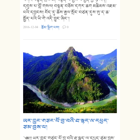
དབུས་པ་བློ་གསལ། བསྟན་བཅོས་དཀར་ཆག མཆིམས་འཇམ་
པའི་དབྱངས། བོད་དུ་ཆོས་རྒྱལ་སྲོང་བཙན་དུས་སུ་ད་ཆ་
སྤྱོད་པའི་ཡི་གེ་འདི་བྱུང་ཞིང༌།
2016-12-04
·
རྩོམ་སྒྲིག་པས།
·
0
ཡར་ཀླུང་གཙང་པོ་བྱ་བའི་ཐ་སྙད་ལ་དཔྱད་
ཙམ་བྱས་པ།
༄༅།། ཡར་ཀླུང་གཙང་པོ་བྱ་བའི་ཐ་སྙད་ལ་དཔྱད་ཙམ་བྱས་