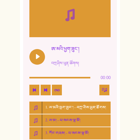
ཨ་མའི་ཕྱག་ཟུང་།
བཀྲ་ཤིས་ཕུན་ཚོགས།
00:00
1. ཨ་མའི་ཕྱག་ཟུང་། - བཀྲ་ཤིས་ཕུན་ཚོགས།
2. ཨ་མ། - པ་སངས་ལྷ་མོ།
3. ཀོང་གཞས། - པ་སངས་ལྷ་མོ།