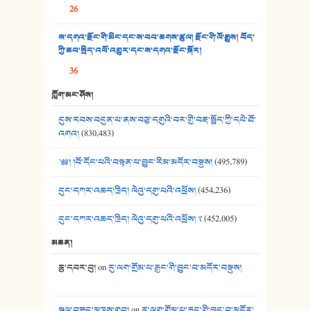
26
37. མཚོ་སྔོན་པོ། - ཟླ་སྒྲོན།
ས་དགའ་རྫོང་གི་མིང་དང་ས་བབ་ཆགས་ཚུལ། རྫོང་གི་ལོ་རྒྱུས། བོད་
38. ཡབ་ཡུམ། - ཟླ་སྒྲོན།
ཀྱི་ཆབ་སྲིད་འཕོ་འགྱུར་དང་ས་དགའ་རྫོང་སྐོར།
36
39. དྲིལ་བུའི་སྐལ་སྒྲ། - ཟླ་སྒྲོན།
ཀློག་མང་ཤོས།
40. ང་ཚོ་ཕན་ཚུན་མཇལ་ནས། - ཟླ་སྒྲོན།
དུས་རབས་བདུན་པ་ནས་བཅུ་དགུའི་བར་གྱི་བརྡ་སྤྲོད་ཀྱི་དཔེ་ཐོ་
41. མཚན་ཚོགས་ཞབས་བྲོ་སྣ་མང་། - བོད་གཞས་ཕྱོགས་བསྒྲིགས།
འགའ།
(830,483)
༄༅། །བོ་དོང་པའི་བསྟན་པ་བྱུང་རིམ་མདོར་བསྡུས།
(495,789)
དུང་དཀར་འཆད་ཁྲིད། ལེའུ་དགུ་པའི་འཕྲོས།
(454,236)
དུང་དཀར་འཆད་ཁྲིད། ལེའུ་དགུ་པའི་འཕྲོས། ༢
(452,005)
མཆན།
ཆུ་དབར་བུ།
on
རུ་ལག་གྲོམ་པ་རྒྱང་གི་བྱུང་བ་མདོར་བསྡུས།
སྐལ་བཟང་མཁས་གྲུབ།
on
རུ་ལག་གྲོམ་པ་རྒྱང་གི་བྱུང་བ་མདོར་