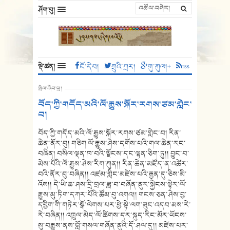
ཤོག་བུ།
སྡེ་ཚན།
ངོ་དེབ།
ཀྲུའི་ཀྲར།
གུ་ཀུལ།+
rss
སྤེལ་ཞིབ་ཕྲ།
བོད་ཀྱི་གདོད་མའི་ལོ་རྒྱུས་སྐོར་རགས་ཙམ་གླེང་
བ།
བོད་ཀྱི་གདོད་མའི་ལོ་རྒྱུས་སྐོར་རགས་ཙམ་གླེང་བ། རིན་
ཆེན་ནོར་བུ། གཅིག ལོ་རྒྱུས་ཤེས་དགོས་པའི་གལ་ཆེན་རང་
བཞིན། བསིལ་ལྡན་ཁ་བའི་ལྗོངས་དང་ལྷན་ཅིག་ཏུ།། བྱུང་བ་
མེས་པོའི་ལོ་རྒྱུས་ཤེས་རིག་ཀུན།། རིན་ཆེན་མཛོད་ན་འཚེར་
བའི་ནོར་བུ་བཞིན།། འཛམ་གླིང་མཛེས་པའི་རྒྱན་དུ་ཅིས་མི་
འོས།། དེ་ཡི་ཆ་ཤས་དྲི་བྲལ་ཟླ་བ་བཞོན་ནུར་སྐྱེངས་སྟེར་ལོ་
རྒྱུས་མུ་ཏིག་དཀར་པོའི་ཚོམ་བུ་འགའ།། གངས་ཅན་ཤེས་བྱ་
དབྱིག་གི་གཏེར་སྒོ་ལེགས་པར་ཕྱེ་སྟེ་ལག་ཟུང་འདབ་མས་རེ་
རེ་བཞིན།། འཁྲུལ་མེད་ལོ་ཚིགས་དར་སྐུད་རིང་མོར་ཡོངས་
སུ་བརྒྱུས་ནས་བློ་གསལ་གཞོན་ནུའི་དོ་ཤལ་དུ།། མཛེས་པར་