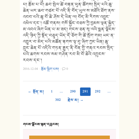
པ། རྩོམ་པ་པོ། ཆབ་སྤེལ་ཚེ་བརྟན་ཕུན་ཚོགས། སྲིད་པའི་ཆུ་
ཆེན་ཡར་ཆབ་གཙང་པོ་འདི་ནི་བོད་ཡུལ་ས་མཐོའི་ཐོག་ནས་
འབབ་པའི་ཆུ་བོ་ཆེ་ཤོས་དེ་ཡིན་ལ། བོད་མི་རིགས་འབྱུང་
འཕེལ་དང་། འཚོ་གནས། གསོ་སྐྱོང་བཅས་ཀྱི་བྱམས་ལྡན་སྐྱེད་
མ་འབའ་ཞིག་ཡིན་པ་མ་ཟད། གངས་ཅན་སཱ་ལའི་སྨན་ལྗོངས་
འདི་ཉིད་ཀྱི་སྣོད་བཅུད་ཡོད་དོ་ཅོག་གི་ཚེ་སྲོག་གམ། ཡང་ན་
འགྱུར་བ་མེད་པའི་མཚོན་རྟགས་ལྟ་བུ་ཞིག་ཀྱང་ཡིན། ཆུ་
ཀླུང་ཆེན་པོ་འདིའི་གཏན་རྒྱུད་ནི་བོན་གྱི་གནའ་རབས་སྲིད་
པའི་ཆགས་རབས་སམ་གཤེན་རབ་མི་བོ་ཆེའི་འཁྲུངས་
རབས་དང་།
2016-12-04
·
རྩོམ་སྒྲིག་པས།
·
0
← སྔོན་མ།
1
…
290
291
292
…
302
རྗེས་མ། →
གངས་ལྗོངས་སྙན་དབྱངས།