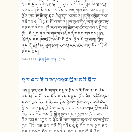
ཕྱོགས་སྐྱོང་བའི་དགྲ་ལྷ་ཆེ། །རྒྱལ་པོ་གོ་ཆེན་བློན་པོ་ལྷ་བཀྲ་
བསངས།། ཟི་མི་དམག་དཔོན་བ་ཡན་གཡུ་ཐོད་བསངས།།
སྤོས་ལུང་རྡོ་རྗེ་ཆུ་ནག་བེའུ་ངུར་བསངས། །དགེ་བསྙེན་རབ་
གཟིགས་ལྷ་ཡི་ལྕམ་མོ་བསངས། །ས་ཁུལ་དེའུ་ཡག་ཝ་ལུང་རྫ་
དམར་བསངས། །ཁེ་རབ་དཔག་ཆེན་ལ་སོགས་འབའ་ཕྱོགས་
ཀྱི། ། རི་ལུང་ཀུན་ལ་གནས་པའི་གཞི་བདག་བསངས། །鉋
④ཞེས་དང༌།ཡང鉊རྒྱལ་པོ་གོ་ཆེན། བློན་པོ་ལྷ་བཀྲ། སྤོས་
ལུང་རྡོ་རྗེ། ཉིན་ཤུག་བྲག་དཀར། ངང་ཚང་གཡུ་སྒོང༌། ཟི་མི་
གྲོགས་སྐེད།
2016-12-04
·
རྩོམ་སྒྲིག་པས།
·
0
སྣར་ཐང་གི་བཀའ་བསྟན་བྲིས་མའི་སྐོར།
༄༅།། སྣར་ཐང་གི་བཀའ་བསྟན་བྲིས་མའི་སྐོར། སྐ་བ་ཤེས་
རབ་བཟང་པོ། ནང་དོན་གནད་བསྡུས། རྩོམ་ཡིག་འདིའི་ནང་
བཅོམ་ལྡན་རིག་པའི་རལ་གྲིས་ཕྱོགས་སྒྲིག་གནང་བའི་བོད་
ཀྱི་བཀའ་བསྟན་གྱི་ཐོག་་མ་སྣར་ཐང་བཀའ་བསྟན་བྲིས་མའི་
ལེའུ་དང་ཆོས་ཚན་གྱི་སྒྲིག་ཚུལ་དང་དབུས་པ་བློ་གསལ་
གྱིས་བསྟན་འགྱུར་ཁ་སྐོང་ཇི་ལྟར་གནང་ཚུལ་ལ་རགས་གླེང་
བྱས་ཡོད། བརྡ་ཆད་གཙོ་བོ། བཅོམ་ལྡན་རིག་རལ། སྣར་ཐང་
བཀའ་བསྟན་བྲིས་མ། བསྟན་པ་རྒྱས་པ་རྒྱན་གྱི་ཉི་འོད།