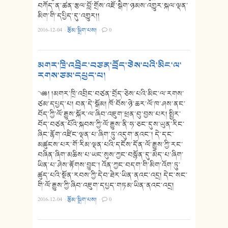
བཀོད་ན་ཚན་རྩལ་བློ་གྲོས་འཇོ་སྒེག་ཉམས་འགྱུར་སྐལ་ལྡན་
མིག་གི་དཔྱིད་དུ་འགྱུར།།
2016-12-04
·
རྩོམ་སྒྲིག་པས།
·
0
མགར་ཁྲི་འབྲིང་བཙན་བྲོད་ཅེས་པའི་མིང་ལ་
རགས་ཙམ་དཔྱད་པ།
༄༅། །མགར་ཁྲི་འབྲིང་བཙན་བྲོད་ཅེས་པའི་མིང་ལ་རགས་
ཙམ་དཔྱད་པ། བན་དེ་སྒོམ། ཁོ་བོས་ཉེ་ཆར་ལོ་ཁ་ཤས་ནང་
བོད་ཀྱི་ལོ་རྒྱུས་སྐོར་ལ་ཞིབ་འཇུག་ཕྲན་བུ་བྱས་པར། སྤྱིར་
བོད་བཙན་པོའི་སྐབས་ཀྱི་ལོ་རྒྱུས་ནི་ཧ་ཅང་དུས་ཡུན་རིང་
ཞིང་རྙོག་འཛིང་ལྡན་པ་ཞིག་ཏུ་འདུག་ནའང་། དེ་དང་
མཚུངས་པར་གོ་རིམ་ལྡན་པའི་དངོས་དོན་ལོ་རྒྱུས་ཀྱི་རང་
བཞིན་ཞིག་མཆིས་པ་ཡང་སུས་ཀྱང་བསྙོན་དུ་མེད་པ་ཞིག་
ཡིན་པ་ཤེས་རྟོགས་བྱུང་། འོན་ཀྱང་བདག་གི་མིག་འོག་ཏུ་
ཚུད་པའི་སྔོན་རབས་ཀྱི་དེབ་ཐེར་ཡིན་ནའང་འདྲ། དེང་སང་
གི་ལོ་རྒྱུས་ཀྱི་ཞིབ་འཇུག་དཔྱད་གཏམ་ཡིན་ནའང་འདྲ།
2016-12-04
·
རྩོམ་སྒྲིག་པས།
·
0