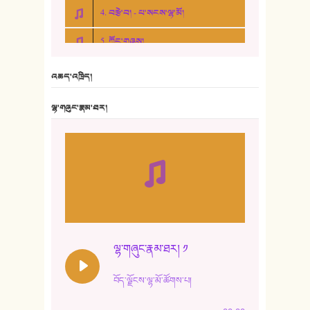
4. བརྩེ་བ། - པ་སངས་ལྷ་མོ།
5. ཀོང་གཞས།
6. ཆོལ་གསུམ་བྲོ་གཞས། - སྒྲོན་གསལ།
འཆད་འཁྲིད།
7. ལྷག་སྒྲོན་ལགས།
ལྷ་གཞུང་རྣམ་ཐར།
8. ཆང་གཞས།
9. ཆང་གཞས། ༢
10. ཆང་གཞས། ༣
11. ལོ་གསར།
12. ལོ་གསར། ༢
ལྷ་གཞུང་རྣམ་ཐར། ༡
13. ཆུང་འདྲིས། - ཟླ་སྒྲོན།
བོད་ལྗོངས་ལྷ་མོ་ཚོགས་པ།
14. སྙིང་རྗེ་མོ། - ཚེ་འགྱུར་མེད།