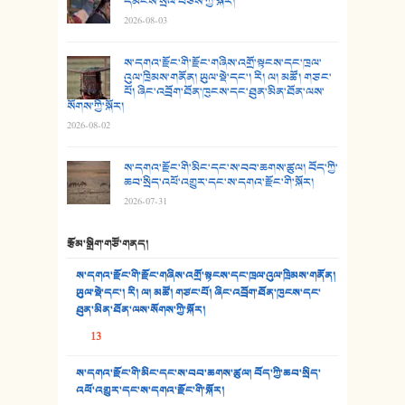
དམངས་སྲོལ་བཅས་ཀྱི་སྐོར།
2026-08-03
26. ཨ་མའི་ཐང་ཁུག
27. ལྕེ་བདེ་ཞོལ་གྱི་པང་གདན།
ས་དགའ་རྫོང་གི་རྫོང་གཞིས་འགྲོ་སྟངས་དང་ཁྲལ་
འུལ་ཁྲིམས་གནོན། ཡུལ་སྡེ་དང་། རི། ལ། མཚོ། གཙང་
པོ། ཞིང་འབྲོག་ཐོན་ཁུངས་དང་ཐུན་མིན་ཐོན་ལས་
28. སྟོད་གཞས། - ཕན་ཐོག
སོགས་ཀྱི་སྐོར།
2026-08-02
29. རྣམ་བུ། - འཕྱོངས་ཞོལ་སྒྲོལ་མ།
ས་དགའ་རྫོང་གི་མིང་དང་ས་བབ་ཆགས་ཚུལ། བོད་ཀྱི་
30. སི་ལིང་འབྲི་མོ། - ཕན་ཐོག
ཆབ་སྲིད་འཕོ་འགྱུར་དང་ས་དགའ་རྫོང་གི་སྐོར།
2026-07-31
31. ཕ་ཡུལ་ཡར་ཀླུང་།
རྩོམ་སྒྲིག་གཙོ་གནད།
32. ཨ་མ།
ས་དགའ་རྫོང་གི་རྫོང་གཞིས་འགྲོ་སྟངས་དང་ཁྲལ་འུལ་ཁྲིམས་གནོན།
33. འཛོམས་པའི་ལམ།
ཡུལ་སྡེ་དང་། རི། ལ། མཚོ། གཙང་པོ། ཞིང་འབྲོག་ཐོན་ཁུངས་དང་
ཐུན་མིན་ཐོན་ལས་སོགས་ཀྱི་སྐོར།
34. ཉི་མ་སེམས་ལ་ཞོག་དང་། - ཟླ་སྒྲོན།
13
35. ང་ཚོ་ཕན་ཚུན་མཇལ་ནས། - ཟླ་སྒྲོན།
ས་དགའ་རྫོང་གི་མིང་དང་ས་བབ་ཆགས་ཚུལ། བོད་ཀྱི་ཆབ་སྲིད་
འཕོ་འགྱུར་དང་ས་དགའ་རྫོང་གི་སྐོར།
36. ཟླ་གཞོན་སྙན་དབྱངས། - ཟླ་སྒྲོན།