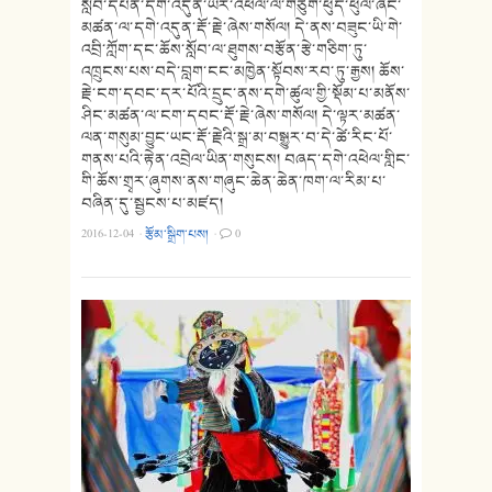
སློབ་དཔོན་དགེ་འདུན་ཡར་འཕེལ་ལ་གཙུག་ཕུད་ཕུལ་ཞིང་
མཚན་ལ་དགེ་འདུན་རྡོ་རྗེ་ཞེས་གསོལ། དེ་ནས་བཟུང་ཡི་གེ་
འབྲི་ཀློག་དང་ཆོས་སློབ་ལ་ཐུགས་བརྩོན་རྩེ་གཅིག་ཏུ་
འཁྲུངས་པས་བདེ་བླག་ངང་མཁྱེན་སྟོབས་རབ་ཏུ་རྒྱས། ཆོས་
རྗེ་ངག་དབང་དར་པོའི་དྲུང་ནས་དགེ་ཚུལ་གྱི་སྡོམ་པ་མནོས་
ཤིང་མཚན་ལ་ངག་དབང་རྡོ་རྗེ་ཞེས་གསོལ། དེ་ལྟར་མཚན་
ལན་གསུམ་བྱུང་ཡང་རྡོ་རྗེའི་སྒྲ་མ་བསྒྱུར་བ་དེ་ཚེ་རིང་པོ་
གནས་པའི་རྟེན་འབྲེལ་ཡིན་གསུངས། བཞད་དགེ་འཕེལ་གླིང་
གི་ཆོས་གྲྭར་ཞུགས་ནས་གཞུང་ཆེན་ཆེན་ཁག་ལ་རིམ་པ་
བཞིན་དུ་སྦྱངས་པ་མཛད།
2016-12-04
·
རྩོམ་སྒྲིག་པས།
·
0