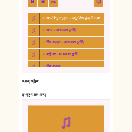
1. ཨ་མའི་ཕྱག་ཟུང་། - བཀྲ་ཤིས་ཕུན་ཚོགས།
2. ཨ་མ། - པ་སངས་ལྷ་མོ།
3. ཀོང་གཞས། - པ་སངས་ལྷ་མོ།
4. བརྩེ་བ། - པ་སངས་ལྷ་མོ།
5. ཀོང་གཞས།
6. ཆོལ་གསུམ་བྲོ་གཞས། - སྒྲོན་གསལ།
འཆད་འཁྲིད།
7. ལྷག་སྒྲོན་ལགས།
ལྷ་གཞུང་རྣམ་ཐར།
8. ཆང་གཞས།
9. ཆང་གཞས། ༢
10. ཆང་གཞས། ༣