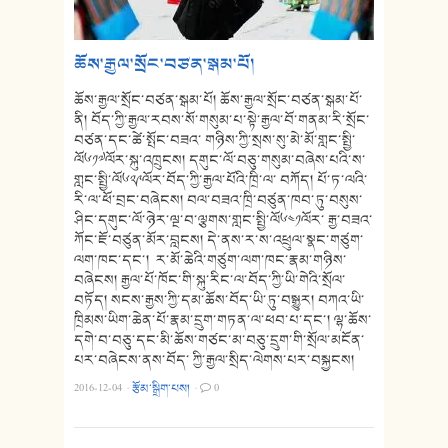
ཆོས་རྒྱལ་སྲོང་བཙན་སྒམ་པོ།
ཆོས་རྒྱལ་སྲོང་བཙན་སྒམ་པོ། ཆོས་རྒྱལ་སྲོང་བཙན་སྒམ་པོ་
ནི། བོད་ཀྱི་རྒྱལ་རབས་སོ་གསུམ་པ་སྟེ་རྒྱལ་བོ་གནམ་རི་སྲོང་
བཙན་དང་ཚེ་སྤོང་བཟའ་ གཉིས་ཀྱི་སྲས་སུ་མེ་མོ་གླང་སྤྱི་
ལོ༦༡༧ལོར་སྐུ་འཁྲུངས། དགུང་ལོ་བཅུ་གསུམ་བཞེས་པའི་ས་
གླང་སྤྱི་ལོ༦༢༩ལོར་བོད་ཀྱི་རྒྱལ་པོའི་ཁྲི་ལ་ བཀོད། པོ་ཏ་ལའི་
རི་ལ་ཕོ་བྲང་བཞེངས། བལ་བཟའ་ཁྲི་བཙུན་ཁབ་ཏུ་བསུས་
ཤིང་དགུང་ལོ་ཉེར་ལྔ་བ་ལྕགས་གླང་སྤྱི་ལོ༦༤༡ལོར་ རྒྱ་བཟའ་
ཀོང་ཇོ་བཙུན་མོར་བླངས། དེ་ནས་ར་ས་འཕྲུལ་སྣང་གཙུག་
ལག་ཁང་དང་། ར་མོ་ཆེའི་གཙུག་ལག་ཁང་རྣམ་གཉིས་
བཞེངས། རྒྱལ་པོ་ཁོང་གི་སྐུ་རིང་ལ་བོད་ཀྱི་ཡི་གེའི་སྲོལ་
བཏོད། སངས་རྒྱས་ཀྱི་དམ་ཆོས་བོད་ཡི་ཏུ་བསྒྱུར། བཀའ་ཡི་
ཁྲིམས་ཡིག་ཆེན་པོ་རྣམ་དྲུག་གཏན་ལ་ཕབ་པ་དང་། ལྷ་ཆོས་
དགེ་བ་བཅུ་དང་མི་ཆོས་གཙང་མ་བཅུ་དྲུག་གི་སྲོལ་མངོན་
པར་བཞེངས་ནས་བོད་ ཀྱི་རྒྱལ་སྲིད་ལེགས་པར་བསྐྱངས།
2016-12-04
·
རྩོམ་སྒྲིག་པས།
·
0