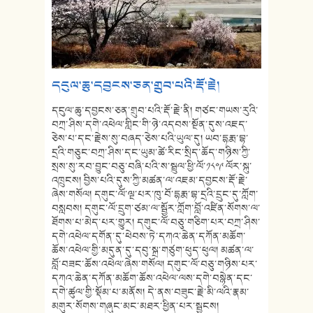
དངུལ་ཆུ་དབྱངས་ཅན་གྲུབ་པའི་རྡོ་རྗེ།
དངུལ་ཆུ་དབྱངས་ཅན་གྲུབ་པའི་རྡོ་རྗེ་ནི། གཙང་གཡས་རུའི་
བཀྲ་ཤིས་དགེ་འཕེལ་གླིང་གི་ཉེ་འདབས་སྔོན་དུས་འཇད་
ཅེས་པ་དང་རྗེས་སུ་བཞད་ཅེས་པའི་ཡུལ་དུ། ཡབ་དྷརྨ་བྷ་
དྲའི་གཅུང་བཀྲ་ཤིས་དང་ཡུམ་ཚེ་རིང་སྲིད་ཆོད་གཉིས་ཀྱི་
སྲས་སུ་རབ་བྱུང་བཅུ་བཞི་པའི་ས་སྦྲུལ་ཕྱི་ལོ་༡༨༠༩ ལོར་སྐུ་
འཁྲུངས། བྱིས་པའི་དུས་ཀྱི་མཚན་ལ་འཇམ་དབྱངས་རྡོ་རྗེ་
ཞེས་གསོལ། དགུང་ལོ་ལྔ་པར་ཁུ་བོ་དྷརྨ་བྷ་དྲའི་དྲུང་དུ་ཀློག་
བསླབས། དགུང་ལོ་དྲུག་ཙམ་ལ་སྦྱོར་ཀློག་བློ་འཛིན་སོགས་ལ་
ཐོགས་པ་མེད་པར་གྱུར། དགུང་ལོ་བཅུ་གཅིག་པར་བཀྲ་ཤིས་
དགེ་འཕེལ་དགོན་དུ་ཕེབས་ཏེ་དཀའ་ཆེན་དཀོན་མཆོག་
ཆོས་འཕེལ་གྱི་མདུན་དུ་དབུ་སྐྲ་གཙུག་ཕུད་ཕུལ། མཚན་ལ་
བློ་བཟང་ཆོས་འཕེལ་ཞེས་གསོལ། དགུང་ལོ་བཅུ་གཉིས་པར་
དཀའ་ཆེན་དཀོན་མཆོག་ཆོས་འཕེལ་ལས་དགེ་བསྙེན་དང་
དགེ་ཚུལ་གྱི་སྡོམ་པ་མནོས། དེ་ནས་བཟུང་རྗེ་མི་ལའི་རྣམ་
མགུར་སོགས་གཞུང་མང་མཐར་ཕྱིན་པར་སྦྱངས།