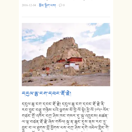
2016-12-04
·
རྩོམ་སྒྲིག་པས།
·
0
དངུལ་ཆུ་ངག་དབང་རྡོ་རྗེ།
དངུལ་ཆུ་ངག་དབང་རྡོ་རྗེ། དངུལ་ཆུ་ངག་དབང་རྡོ་རྗེ་ནི་
རབ་བྱུང་བཅུ་གཉིས་པའི་ལྕགས་ཕོ་བྱི་ལོ་སྟེ། ཕྱི་ལོ་༡༧༢༠ ལོར་
གཙང་གྲོ་འཁོར་བཀྲ་ཤིས་ཁང་གསར་དུ་སྐུ་འཁྲུངས། མཚན་
ལ་ལྷ་བཙན་རྡོ་རྗེ་ཞེས་གསོལ། སྐུ་ན་ཆུང་དུས་ནས་རབ་ཏུ་
བྱུང་བ་ལ་ཐུགས་བློ་ཕྱོགས་པས་བཀྲ་ཤིས་དགེ་འཕེལ་གླིང་གི་