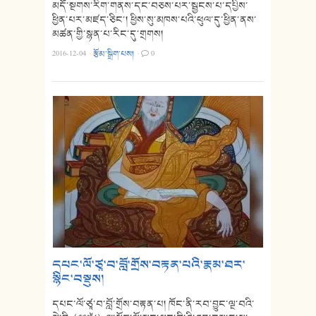
མདོ་སྔགས་རིག་གནས་དང་བཅས་པར་སྦྱངས་པ་དཔྱིས་
ཕྱིན་པར་མཛད་ཅིང་། ཕྱིས་སུ་མཁས་པའི་ཕུལ་དུ་ཕྱིན་ནས་
མཚན་གྱི་སྙན་པ་རིང་དུ་གྲགས།
2016-12-04
·
རྩོམ་སྒྲིག་པས།
·
0
དཔང་ལོ་ཙཱ་བ་བློ་གྲོས་བརྟན་པའི་རྣམ་ཐར་
སྙིང་བསྡུས།
དཔང་ལོ་ཙཱ་བ་བློ་གྲོས་བརྟན་པ། ཁོང་ནི་རབ་བྱུང་ལྔ་བའི་