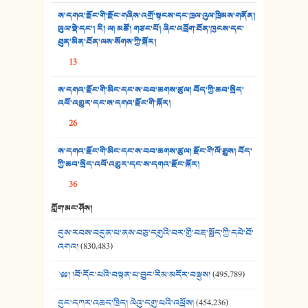
ས་དགའ་རྫོང་གི་རྫོང་གཞིས་འགྲོ་སྟངས་དང་ཁྲལ་འུལ་ཁྲིམས་གནོན།
33. འཛོམས་པའི་ལམ།
ཡུལ་སྡེ་དང་། རི། ལ། མཚོ། གཙང་པོ། ཞིང་འབྲོག་ཐོན་ཁུངས་དང་
ཐུན་མིན་ཐོན་ལས་སོགས་ཀྱི་སྐོར།
34. ཉི་མ་སེམས་ལ་ཞོག་དང་། - ཟླ་སྒྲོན།
13
35. ང་ཚོ་ཕན་ཚུན་མཇལ་ནས། - ཟླ་སྒྲོན།
ས་དགའ་རྫོང་གི་མིང་དང་ས་བབ་ཆགས་ཚུལ། བོད་ཀྱི་ཆབ་སྲིད་
འཕོ་འགྱུར་དང་ས་དགའ་རྫོང་གི་སྐོར།
36. ཟླ་གཞོན་སྙན་དབྱངས། - ཟླ་སྒྲོན།
26
37. མཚོ་སྔོན་པོ། - ཟླ་སྒྲོན།
ས་དགའ་རྫོང་གི་མིང་དང་ས་བབ་ཆགས་ཚུལ། རྫོང་གི་ལོ་རྒྱུས། བོད་
38. ཡབ་ཡུམ། - ཟླ་སྒྲོན།
ཀྱི་ཆབ་སྲིད་འཕོ་འགྱུར་དང་ས་དགའ་རྫོང་སྐོར།
36
39. དྲིལ་བུའི་སྐལ་སྒྲ། - ཟླ་སྒྲོན།
ཀློག་མང་ཤོས།
40. ང་ཚོ་ཕན་ཚུན་མཇལ་ནས། - ཟླ་སྒྲོན།
དུས་རབས་བདུན་པ་ནས་བཅུ་དགུའི་བར་གྱི་བརྡ་སྤྲོད་ཀྱི་དཔེ་ཐོ་
41. མཚན་ཚོགས་ཞབས་བྲོ་སྣ་མང་། - བོད་གཞས་ཕྱོགས་བསྒྲིགས།
འགའ།
(830,483)
༄༅། །བོ་དོང་པའི་བསྟན་པ་བྱུང་རིམ་མདོར་བསྡུས།
(495,789)
དུང་དཀར་འཆད་ཁྲིད། ལེའུ་དགུ་པའི་འཕྲོས།
(454,236)