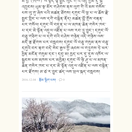
མེ་བྱི（༡༢༧༦）ལ་སྟོད་ལྷོ་སྤྱང་ལུང་གི་འི་འབུ་གྱམ་དུ་སྐུ་
འཁྲུངས། ཡུམ་སྔ་མོར་གཤེགས་ནས་ལུག་གི་འོ་མས་གསོས་
པས་ལུ་གུ་ཞེས་པའི་མཚན་ཐོགས། དགུང་ལོ་ལྔ་པ་ལ་ཆོས་རྗེ་
སྤྱང་གླིང་པ་ལས་དགེ་བསྙེན་ནོད། མཚན་བློ་གྲོས་བརྟན་
པར་གསོལ། དགུང་ལོ་བདུན་པ་ལ་མཁན་ཆེན་གསེར་ཁང་
པ་དང་མེ་སྟོན་འདུལ་འཛིན་པ་ལས་རབ་ཏུ་བྱུང་། དགུང་ལོ་
བཅུ་གཅིག་པ་ལ་དགེ་བའི་བཤེས་གཉེན་འདི་གཉིས་ལས་
མདོ་རྩ་རྫོགས་པར་བསླབས། དགུང་ལོ་བཅུ་གསུམ་ནས་བཅུ་
དགུའི་བར་རྟག་བདེ་སེང་རྒྱལ་གྱི་ཞབས་ལ་གཏུགས་ཏེ་ཕར་
ཕྱིན་མངོན་གསུམ་དང་། དབུ་མ། ཁྱད་པར་དུ་དུས་འཁོར་ལ་
སྦྱངས་པས་མཁས་པར་མཁྱེན། དགུང་ལོ་ཉི་ཤུ་པ་ལ་མཁན་
ཆེན་གསེར་ཁང་པ་དང་མེ་སྟོན་འདུལ་འཛིན་པ་ལས་བསྙེན་
པར་རྫོགས། ཨ་ཙ་ར་བྱུང་ཚད་ལས་ཕྲལ་སྐད་བསླབས།
2016-12-04
·
རྩོམ་སྒྲིག་པས།
·
0