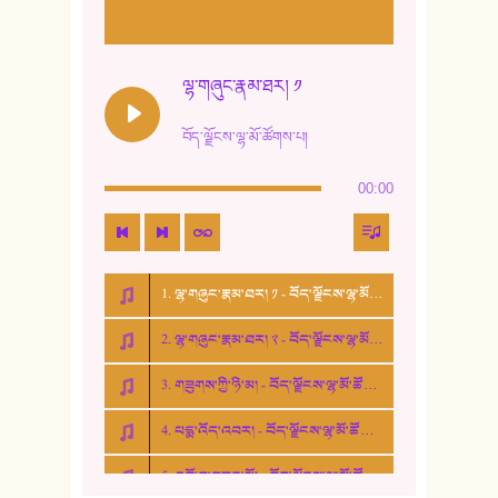
11. ལོ་གསར།
12. ལོ་གསར། ༢
ལྷ་གཞུང་རྣམ་ཐར། ༡
13. ཆུང་འདྲིས། - ཟླ་སྒྲོན།
བོད་ལྗོངས་ལྷ་མོ་ཚོགས་པ།
14. སྙིང་རྗེ་མོ། - ཚེ་འགྱུར་མེད།
00:00
15. ཤམ་པ་ལ་ཡི་སྲས་མོ།
16. ལྷ་བུ་དར་བུ།
1. ལྷ་གཞུང་རྣམ་ཐར། ༡ - བོད་ལྗོངས་ལྷ་མོ་ཚོགས་པ།
17. ང་བོད་པ་ཡིན། - ཕུར་བུ་རྣམ་རྒྱལ།
2. ལྷ་གཞུང་རྣམ་ཐར། ༢ - བོད་ལྗོངས་ལྷ་མོ་ཚོགས་པ།
18. ང་ལ་བྱམས་པའི་ཨ་མ།
3. གཟུགས་ཀྱི་ཉི་མ། - བོད་ལྗོངས་ལྷ་མོ་ཚོགས་པ།
19. ཆ་རྐྱེན་མེད་པའི་སེམས།
4. པདྨ་འོད་འབར། - བོད་ལྗོངས་ལྷ་མོ་ཚོགས་པ།
20. བསྟན་རྒྱས་གླིང་།
5. འགྲོ་བ་བཟང་མོ། - བོད་ལྗོངས་ལྷ་མོ་ཚོགས་པ།
21. ཕ་སྐད།