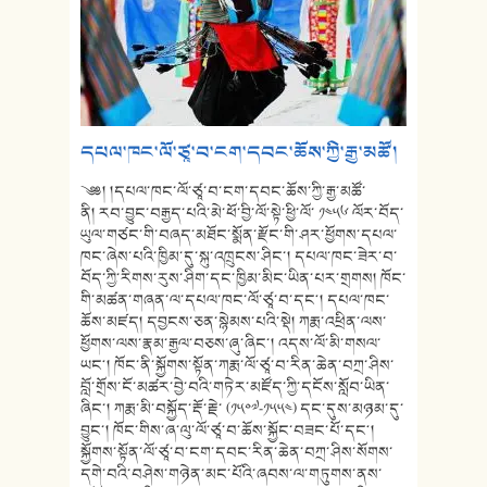
དཔལ་ཁང་ལོ་ཙཱ་བ་ངག་དབང་ཆོས་ཀྱི་རྒྱ་མཚོ།
༄༅། །དཔལ་ཁང་ལོ་ཙཱ་བ་ངག་དབང་ཆོས་ཀྱི་རྒྱ་མཚོ་
ནི། རབ་བྱུང་བརྒྱད་པའི་མེ་ཕོ་བྱི་ལོ་སྟེ་ཕྱི་ལོ་ ༡༤༥༦ ལོར་བོད་
ཡུལ་གཙང་གི་བཞད་མཐོང་སྨོན་རྫོང་གི་ཤར་ཕྱོགས་དཔལ་
ཁང་ཞེས་པའི་ཁྱིམ་དུ་སྐུ་འཁྲུངས་ཤིང་། དཔལ་ཁང་ཟེར་བ་
བོད་ཀྱི་རིགས་རུས་ཤིག་དང་ཁྱིམ་མིང་ཡིན་པར་གྲགས། ཁོང་
གི་མཚན་གཞན་ལ་དཔལ་ཁང་ལོ་ཙཱ་བ་དང༌། དཔལ་ཁང་
ཆོས་མཛད། དབྱངས་ཅན་སྙེམས་པའི་སྡེ། ཀརྨ་འཕྲིན་ལས་
ཕྱོགས་ལས་རྣམ་རྒྱལ་བཅས་ཞུ་ཞིང་། འདས་ལོ་མི་གསལ་
ཡང༌། ཁོང་ནི་སྐྱོགས་སྟོན་ཀརྨ་ལོ་ཙཱ་བ་རིན་ཆེན་བཀྲ་ཤིས་
བློ་གྲོས་ངོ་མཚར་བྱེ་བའི་གཏེར་མཛོད་ཀྱི་དངོས་སློབ་ཡིན་
ཞིང་། ཀརྨ་མི་བསྐྱོད་རྡོ་རྗེ་ (༡༥༠༧-༡༥༥༤) དང་དུས་མཉམ་དུ་
བྱུང་། ཁོང་གིས་ཞ་ལུ་ལོ་ཙཱ་བ་ཆོས་སྐྱོང་བཟང་པོ་དང༌།
སྐྱོགས་སྟོན་ལོ་ཙཱ་བ་ངག་དབང་རིན་ཆེན་བཀྲ་ཤིས་སོགས་
དགེ་བའི་བཤེས་གཉེན་མང་པོའི་ཞབས་ལ་གཏུགས་ནས་