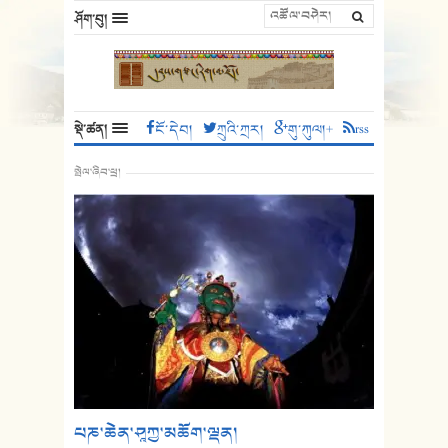
ཤོག་བུ།
སྡེ་ཚན།
ངོ་དེབ།
ཀྲུའི་ཀྲར།
གུ་ཀུལ།+
rss
སྤེལ་ཞིབ་ཕྲ།
པཎ་ཆེན་ཤཱཀྱ་མཆོག་ལྡན།