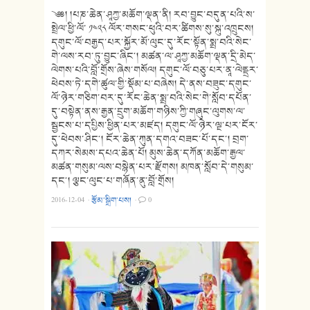
༄༅། །པཎ་ཆེན་ཤཱཀྱ་མཆོག་ལྡན་ནི། རབ་བྱུང་བདུན་པའི་ས་
སྤྲེལ་ཕྱི་ལོ་ ༡༤༢༨ ལོར་གསང་ཕུའི་བར་ཚིགས་སུ་སྐུ་འཁྲུངས།
དགུང་ལོ་བརྒྱད་པར་སྐྱོར་མོ་ལུང་དུ་རོང་སྟོན་སྨྲ་བའི་སེང་
གེ་ལས་རབ་ཏུ་བྱུང་ཞིང༌། མཚན་ལ་ཤཱཀྱ་མཆོག་ལྡན་དྲི་མེད་
ལེགས་པའི་བློ་གྲོས་ཞེས་གསོལ། དགུང་ལོ་བཅུ་པར་ནཱ་ལེནྡྲར་
ཕེབས་ཏེ་དགེ་ཚུལ་གྱི་སྡོམ་པ་བཞེས། དེ་ནས་བཟུང་དགུང་
ལོ་ཉེར་གཅིག་བར་དུ་རོང་ཆེན་སྨྲ་བའི་སེང་གེ་སློབ་དཔོན་
དུ་བསྟེན་ནས་རྒྱན་དྲུག་མཆོག་གཉིས་ཀྱི་གཞུང་ལུགས་ལ་
སྦྱངས་པ་དཔྱིས་ཕྱིན་པར་མཛད། དགུང་ལོ་ཉེར་ལྔ་པར་ངོར་
དུ་ཕེབས་ཤིང༌། ངོར་ཆེན་ཀུན་དགའ་བཟང་པོ་དང་། བྲག་
དཀར་སེམས་དཔའ་ཆེན་པོ། མུས་ཆེན་དཀོན་མཆོག་རྒྱལ་
མཚན་གསུམ་ལས་བསྙེན་པར་རྫོགས། མཁན་སློབ་དེ་གསུམ་
དང༌། ལྕང་ལུང་པ་གཞོན་ནུ་བློ་གྲོས།
2016-12-04
·
རྩོམ་སྒྲིག་པས།
·
0