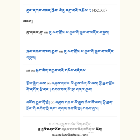
དུང་དཀར་འཆད་ཁྲིད། ལེའུ་དགུ་པའི་འཕྲོས། ༢
(452,005)
མཆན།
ཆུ་དབར་བུ།
on
རུ་ལག་གྲོམ་པ་རྒྱང་གི་བྱུང་བ་མདོར་བསྡུས།
སྐལ་བཟང་མཁས་གྲུབ།
on
རུ་ལག་གྲོམ་པ་རྒྱང་གི་བྱུང་བ་མདོར་
བསྡུས།
ng
on
ཕྱག་ཆེན་བརྒྱུད་པའི་གསོལ་འདེབས།
རྩོམ་སྒྲིག་པས།
on
དབུས་གཙང་ལོ་རྒྱུས་ཆེན་མོ་ལས། ལྷོ་བྲག་རྫོང་
གི་དགོན་སྡེ་དང་། གྲགས་ཅན་མི་སྣ། གནའ་ཤུལ།
དངོས་གྲུབ་རྡོ་རྗེ།
on
དབུས་གཙང་ལོ་རྒྱུས་ཆེན་མོ་ལས། ལྷོ་བྲག་
རྫོང་གི་དགོན་སྡེ་དང་། གྲགས་ཅན་མི་སྣ། གནའ་ཤུལ།
© 2026
དབུས་གཙང་རིག་མཛོད།
དྲ་རྒྱའི་བདག་ཐོབ་
དབུས་གཙང་རིག་མཛོད་ལ
་
ཡོད།
utsangrigzod(at)gmail.com