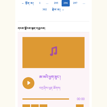
← སྔོན་མ།
1
…
295
296
297
…
302
རྗེས་མ། →
གངས་ལྗོངས་སྙན་དབྱངས།
ཨ་མའི་ཕྱག་ཟུང་།
བཀྲ་ཤིས་ཕུན་ཚོགས།
00:00