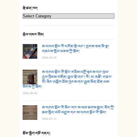
22. བཀྲ་ཤིས་ཁང་གསར།
སྡེ་ཚན་ཁག
23. ཕོ་རྒོད་པོ།
24. མིག་ཆུ་དམར་པོ།
སྤེལ་གསར་ཤོས།
25. མགྲོན་པོ།
ས་དགའ་རྫོང་གི་དགོན་སྡེ་དང་། གྲགས་ཅན་མི་སྣ།
དམངས་སྲོལ་བཅས་ཀྱི་སྐོར།
2026-08-03
26. ཨ་མའི་ཐང་ཁུག
27. ལྕེ་བདེ་ཞོལ་གྱི་པང་གདན།
ས་དགའ་རྫོང་གི་རྫོང་གཞིས་འགྲོ་སྟངས་དང་ཁྲལ་
འུལ་ཁྲིམས་གནོན། ཡུལ་སྡེ་དང་། རི། ལ། མཚོ། གཙང་
པོ། ཞིང་འབྲོག་ཐོན་ཁུངས་དང་ཐུན་མིན་ཐོན་ལས་
28. སྟོད་གཞས། - ཕན་ཐོག
སོགས་ཀྱི་སྐོར།
2026-08-02
29. རྣམ་བུ། - འཕྱོངས་ཞོལ་སྒྲོལ་མ།
ས་དགའ་རྫོང་གི་མིང་དང་ས་བབ་ཆགས་ཚུལ། བོད་ཀྱི་
30. སི་ལིང་འབྲི་མོ། - ཕན་ཐོག
ཆབ་སྲིད་འཕོ་འགྱུར་དང་ས་དགའ་རྫོང་གི་སྐོར།
2026-07-31
31. ཕ་ཡུལ་ཡར་ཀླུང་།
རྩོམ་སྒྲིག་གཙོ་གནད།
32. ཨ་མ།