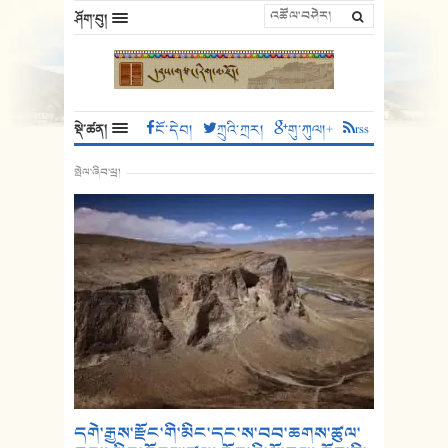
ཤོག་བུ།
སྡེ་ཚན།
ངོ་དེབ།
ཀྲུའི་ཀྲར།
གུ་ཀུལ།+
rss
སྤེལ་ཞིབ་ཕྲ།
དགེ་རྒྱས་རྫོང་གི་མིང་དང་ས་བབ་ཆགས་ཚུལ་