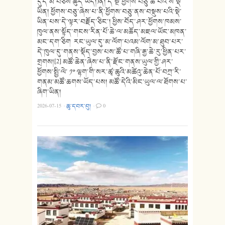
དུད་མ་བཅས་ཚུད་ཡོད།)ནི། དེ་སྔ་ཕྱོགས་བཅུ་ཚོ་པའི་ས་སྡེ་
ཡིན། ཕྱོགས་བཅུ་ཞེས་པ་ནི་ཕྱོགས་བཅུ་ནས་བསྡུས་པའི་སྡེ་
ཡིན་པས་དེ་ལྟར་བརྗོད་ཅིང་། ཕྱིས་བོད་ཤར་ཕྱོགས་ཁམས་
ཁུལ་ནས་སྟོད་གངས་རིན་པོ་ཆེ་ལ་མཆོད་མཇལ་ཡོང་མཁན་
མང་དག་ཅིག རང་ཡུལ་དུ་མ་ལོག་པའམ་ལོག་མ་ཐུབ་པར་
དེ་ཁུལ་དུ་གནས་སྡོད་བྱས་པས་ཚོ་པ་གཞི་རྒྱ་ཆེ་རུ་ཕྱིན་པར་
གྲགས།[2] མཚོ་ཆེན་ཞེས་པ་ནི་རྫོང་གནས་ཡུལ་གྱི་ཤར་
ཕྱོགས་སྤྱི་ལེ་ ༡༠ ལྷག་གི་སར་ཚྭ་ཆུའི་མཚེའུ་ཆེན་པོ་བཀྲ་རི་
གནམ་མཚོ་ཆགས་ཡོད་པས། མཚོ་དེའི་མིང་ཡུལ་ལ་ཐོགས་པ་
ཞིག་ཡིན།
2026-07-15
·
ཆུ་དབར་བུ།
·
0