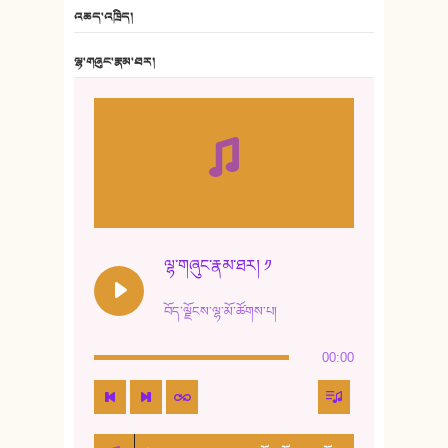
6. ཆོལ་གསུམ་བྲོ་གཞས། - སྒྲོན་གསལ།
འཆད་འཁྲིད།
7. ལྷག་སྒྲོན་ལགས།
ལྷ་གཞུང་རྣམ་ཐར།
8. ཆང་གཞས།
9. ཆང་གཞས། ༢
10. ཆང་གཞས། ༣
11. ལོ་གསར།
12. ལོ་གསར། ༢
ལྷ་གཞུང་རྣམ་ཐར། ༡
13. ཆུང་འདྲིས། - ཟླ་སྒྲོན།
བོད་ལྗོངས་ལྷ་མོ་ཚོགས་པ།
14. སྙིང་རྗེ་མོ། - ཚེ་འགྱུར་མེད།
00:00
15. ཤམ་པ་ལ་ཡི་སྲས་མོ།
16. ལྷ་བུ་དར་བུ།