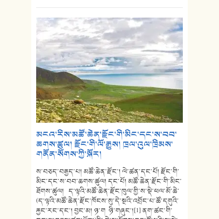
མངའ་རིས་མཚོ་ཆེན་རྫོང་གི་མིང་དང་ས་བབ་
ཆགས་ཚུལ། རྫོང་གི་ལོ་རྒྱུས། ཁྲལ་འུལ་ཁྲིམས་
གནོན་སོགས་ཀྱི་སྐོར།
ས་བཅད་བརྒྱད་པ། མཚོ་ཆེན་རྫོང་། ལེ་ཚན་དང་པོ། རྫོང་གི་
མིང་དང་ས་བབ་ཆགས་ཚུལ། དང་པོ། མཚོ་ཆེན་རྫོང་གི་མིང་
ཐོགས་ཚུལ། ད་ལྟའི་མཚོ་ཆེན་རྫོང་ཁུལ་གྱི་ས་སྡེ་ཕལ་མོ་ཆེ་
(ད་ལྟའི་མཚོ་ཆེན་རྫོང་ཁོངས་སུ་དེ་སྔའི་འབྲོང་པ་ཚོ་དགུའི་
རྐྱང་རང་དང་། བྱང་མ། ཉ་ག ཉི་གཞུང་།[1] ནག་ཚང་གི་