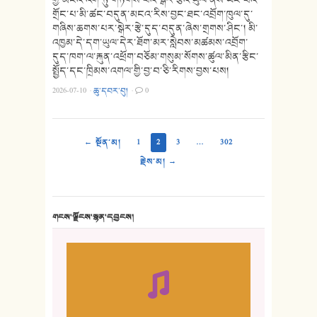
གྲོང་པ་མི་ཚང་བདུན་མངའ་རིས་བྱང་ཐང་འབྲོག་ཁུལ་དུ་
གཞིས་ཆགས་པར་སྒེར་རྩེ་དུད་བདུན་ཞེས་གྲགས་ཤིང་། མི་
འཁྱམ་དེ་དག་ཡུལ་དེར་ཐོག་མར་སླེབས་མཚམས་འབྲོག་
དུད་ཁག་ལ་རྐུན་འཕྲོག་བཅོམ་གསུམ་སོགས་ཚུལ་མིན་རྩིང་
སྤྱོད་དང་ཁྲིམས་འགལ་གྱི་བྱ་བ་ཅི་རིགས་བྱས་པས།
2026-07-10
·
ཆུ་དབར་བུ།
·
0
← སྔོན་མ།
1
2
3
…
302
རྗེས་མ། →
གངས་ལྗོངས་སྙན་དབྱངས།