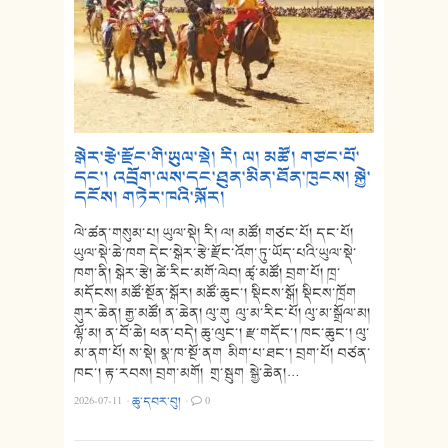
སྒེར་རྩེ་རྫོང་གི་ཡུལ་སྡེ། རི། ལ། མཚོ། གཙང་པོ་
དང་། འབྲོག་ལས་དང་ཐུན་མིན་ཐོན་ཁུངས། སྐྱེ་
དངོས། གཏེར་ཁའི་སྐོར།
ལེ་ཚན་གསུམ་པ། ཡུལ་སྡེ། རི། ལ། མཚོ། གཙང་པོ། དང་པོ།
ཡུལ་སྡེ་ཆེ་ཁག དེང་སྒེར་རྩེ་རྫོང་འོག་ཏུ་ཡོད་པའི་ཡུལ་སྡེ་
ཁག་ནི། སྒེར་རྩེ། ཚེ་རིང་མགོ་ལེབ། ཚྭ་མཚོ། བྲག་པོ། ཁྲ་
མདོངས། མཚོ་སྔོན་སྒོར། མཚོ་ཆུང་། སྡིངས་སྒོ། སྡིངས་ཁྲོག
གུར་ཆེན། རྒྱ་མཚོ། ན་ཆེན། ལུ་གུ ལུ་མ་རིང་པོ། ལུ་མ་སྒྲོལ་མ།
ལྷོ་མ། ན་བོ་ཆེ། ཕན་བདེ། ཆུ་ལུང་། རྫ་གདོང་། ཁང་ཆུང་། ལུ་
མ་ནག་པོ། ས་སྡེ། སྣ་ཁ་སྔོ་ནག མིག་པ་ཐང་། བྲག་པོ། བཙན་
ཁང་། རྟ་རབས། བྲག་མགོ། གྲ་སྦུག སྒྱེ་ཆེན།…
2026-07-11
·
ཆུ་དབར་བུ།
·
0