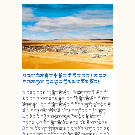
མའང་རིས་སྒེར་རྩེ་རྫོང་གི་མིང་དང་། ས་བབ་
ཆགས་ཚུལ། ཁྲལ་འུལ་ཁྲིམས་གནོན་སྐོར།
ས་བཅད་བདུན་པ། སྒེར་རྩེ་རྫོང་། ལེ་ཚན་དང་པོ། རྫོང་གི་
མིང་དང་ས་བབ་ཆགས་ཚུལ། དང་པོ། སྒེར་རྩེ་རྫོང་གི་མིང་
ཐོགས་ཚུལ། དེང་གི་སྒེར་རྩེ་རྫོང་གི་ཁོངས་སུ་དེ་སྔའི་སྒེར་རྩེ་
ཚོ་པ་དང་། བསེ་འཁོར་ཚོ་པའི་མངའ་ཁོངས་གཉིས་ཚུད་
ཡོད་ཅིང་དེ་གཉིས་མཉམ་བསྡུས་ཀྱིས་སྒེར་རྩེ་རྫོང་དུ་
བཏགས། ཡུལ་དེར་སྒེར་རྩེ་ཞེས་ཐོགས་དོན་ནི་བར་སྐབས་
ཤིག་ལ། བོད་ཤར་ཕྱོགས་ཨ་མདོ་ཁུལ་སོག་པོ་དུང་ཏོག་ཅན་
གྱི་མངའ་འོག་ཏུ་གཏོགས་པའི་སྒེར་རྩེའི་ཡུལ་ནས་ཡོང་བའི་