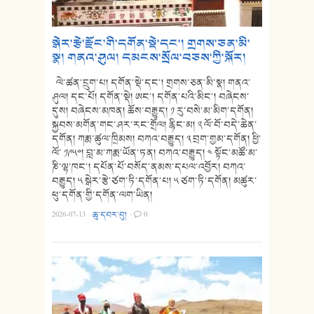
སྒེར་རྩེ་རྫོང་གི་དགོན་སྡེ་དང་། གྲགས་ཅན་མི་
སྣ། གནའ་ཤུལ། དམངས་སྲོལ་བཅས་ཀྱི་སྐོར།
ལེ་ཚན་དྲུག་པ། དགོན་སྡེ་དང་། གྲགས་ཅན་མི་སྣ། གནའ་
ཤུལ། དང་པོ། དགོན་སྡེ། ཨང་། དགོན་པའི་མིང་། བཞེངས་
དུས། བཞེངས་མཁན། ཆོས་བརྒྱུད། ༡ རུ་བསེ་མ་མིག་དགོན།
སྐྱབས་མགོན་གང་ཤར་རང་གྲོལ། རྙིང་མ། ༢ ལོ་བོ་བདེ་ཆེན་
དགོན། ཀརྨ་ཚུལ་ཁྲིམས། བཀའ་བརྒྱུད། ༣ བྲག་གྱམ་དགོན། ཕྱི་
ལོ་ ༡༩༥༠། བླ་མ་ཀརྨ་ཡོན་ཏན། བཀའ་བརྒྱུད། ༤ སྟོང་མཚོ་མ་
ཎི་ལྷ་ཁང་། དཔོན་པོ་བསོད་ནམས་དཔལ་འབྱོར། བཀའ་
བརྒྱུད། ༥ སྒེར་རྩེ་ཙག་ཏི་དགོན་པ། ༥ ཙག་ཏི་དགོན། མཚུར་
ཕུ་དགོན་གྱི་དགོན་ལག་ཡིན།
2026-07-13
·
ཆུ་དབར་བུ།
·
0