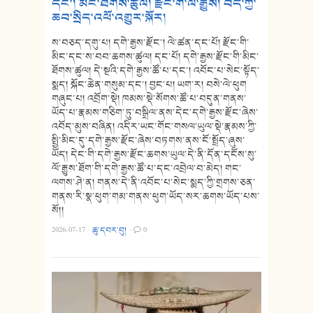
དང་། མིང་ཐོགས་ཚུལ། རྫོང་གི་ལོ་རྒྱུས། བོད་ཀྱི་
ཆབ་སྲིད་འཕོ་འགྱུར་སྐོར།
ས་བཅད་དགུ་པ། དགེ་རྒྱས་རྫོང་། ལེ་ཚན་དང་པོ། རྫོང་གི་
མིང་དང་ས་བབ་ཆགས་ཚུལ། དང་པོ། དགེ་རྒྱས་རྫོང་གི་མིང་
ཐོགས་ཚུལ། དེ་སྔའི་དགེ་རྒྱས་ཚོ་པ་དང་། འབོང་པ་སེང་སྟོད་
སྨད། སྐོང་ཆེན་གསུམ་དང་། བྱང་པ། ཡག་ར། བསེ་ལེ་ཕུག
གཞུང་པ། འབྲོག་སྡེ། ཁམས་སྡེ་སོགས་ཚོ་པ་བདུན་གནས་
ཡོད་པ་རྣམས་གཅིག་ཏུ་བསྒྲིལ་ནས་དེང་དགེ་རྒྱས་རྫོང་ཞེས་
འབོད་མུས་བཞིན། འདིར་ཡང་གོང་གསལ་ཡུལ་སྡེ་རྣམས་ཀྱི་
སྤྱི་མིང་དུ་དགེ་རྒྱས་རྫོང་ཞེས་བཏགས་ནས་ངོ་སྤྲོད་ཞུས་
ཡོད། དེང་གི་དགེ་རྒྱས་རྫོང་ཆགས་ཡུལ་དེ་ནི་དོན་དངོས་སུ་
ལོ་རྒྱུས་ཐོག་གི་དགེ་རྒྱས་ཚོ་པ་དང་འབྲེལ་བ་མེད། གང་
ལགས་ཤེ་ན། གནས་དེ་ནི་འབོང་པ་སེང་སྨད་ཀྱི་གྲགས་ཅན་
གནས་རི་སྣ་ཕུག་གམ་གནས་ཕུག་ཡོད་སར་ཆགས་ཡོད་པས་
སོ།།
2026-07-17
·
ཆུ་དབར་བུ།
·
0