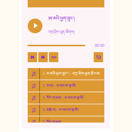
ཨ་མའི་ཕྱག་ཟུང་།
བཀྲ་ཤིས་ཕུན་ཚོགས།
00:00
1. ཨ་མའི་ཕྱག་ཟུང་། - བཀྲ་ཤིས་ཕུན་ཚོགས།
2. ཨ་མ། - པ་སངས་ལྷ་མོ།
3. ཀོང་གཞས། - པ་སངས་ལྷ་མོ།
4. བརྩེ་བ། - པ་སངས་ལྷ་མོ།
5. ཀོང་གཞས།