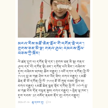
མངའ་རིས་མཚོ་ཆེན་རྫོང་གི་དགོན་སྡེ་དང་།
གྲགས་ཅན་མི་སྣ། གནའ་ཤུལ། དམངས་སྲོལ་
བཅས་ཀྱི་སྐོར།
ལེ་ཚན་དྲུག་པ། དགོན་སྡེ་དང་། གྲགས་ཅན་མི་སྣ། གནའ་
ཤུལ། དང་པོ། དགོན་སྡེ། ཨང་། དགོན་པའི་མིང་། བཞེངས་
དུས། བཞེངས་མཁན། ཆོས་བརྒྱུད། ༡ འབོ་དཀར་དགོན། ཕྱི་ལོ་
༡༨༨༥། བླ་མ་ཀརྨ་ཤེས་རབ་འོད་ཟེར། བཀའ་བརྒྱུད། ༢ མཚོ་
ཆེན་ཇོ་མོ་དགོན། ཕྱི་ལོ་ ༡༨༨༥། ཇོ་མོ་ཀུན་བཟང་སྒྲོལ་མ།
བཀའ་བརྒྱུད། ༣ མཚོ་ཆེན་སྨན་སྡོང་དགོན། ཕྱི་ལོ་ ༡༨༦༧། བླ་
མ་ཀརྨ་ངེས་དོན་བསྟན་རྒྱས། བཀའ་བརྒྱུད། ༤ སྤེན་ལྷ་ཁང་།
དུས་རབས་ ༡༩། བསོད་ནམས་ནོར་བུ། བཀའ་བརྒྱུད།
2026-07-16
·
ཆུ་དབར་བུ།
·
0