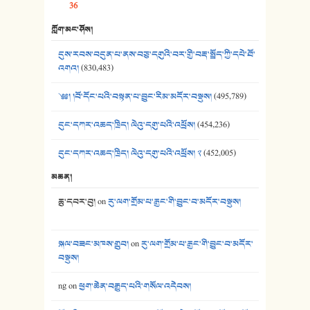
36
39. དྲིལ་བུའི་སྐལ་སྒྲ། - ཟླ་སྒྲོན།
ཀློག་མང་ཤོས།
40. ང་ཚོ་ཕན་ཚུན་མཇལ་ནས། - ཟླ་སྒྲོན།
དུས་རབས་བདུན་པ་ནས་བཅུ་དགུའི་བར་གྱི་བརྡ་སྤྲོད་ཀྱི་དཔེ་ཐོ་
41. མཚན་ཚོགས་ཞབས་བྲོ་སྣ་མང་། - བོད་གཞས་ཕྱོགས་བསྒྲིགས།
འགའ།
(830,483)
༄༅། །བོ་དོང་པའི་བསྟན་པ་བྱུང་རིམ་མདོར་བསྡུས།
(495,789)
དུང་དཀར་འཆད་ཁྲིད། ལེའུ་དགུ་པའི་འཕྲོས།
(454,236)
དུང་དཀར་འཆད་ཁྲིད། ལེའུ་དགུ་པའི་འཕྲོས། ༢
(452,005)
མཆན།
ཆུ་དབར་བུ།
on
རུ་ལག་གྲོམ་པ་རྒྱང་གི་བྱུང་བ་མདོར་བསྡུས།
སྐལ་བཟང་མཁས་གྲུབ།
on
རུ་ལག་གྲོམ་པ་རྒྱང་གི་བྱུང་བ་མདོར་
བསྡུས།
ng
on
ཕྱག་ཆེན་བརྒྱུད་པའི་གསོལ་འདེབས།