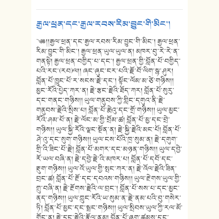
རྒྱལ་ཕྲན་དང་རྒྱལ་རབས་རིམ་བྱུང་གི་མིང་།
༄༅།།རྒྱལ་ཕྲན་དང་རྒྱལ་རབས་རིམ་བྱུང་གི་མིང་། རྒྱལ་ཕྲན་
རིམ་བྱུང་གི་མིང་། རྒྱལ་ཕྲན་ཡུལ་ཡུལ་ན། མཁར་བུ་རེ་རེ་ན་
གནསྟེ། རྒྱལ་ཕྲན་བགྱིད་པ་དང་། རྒྱལ་ཕྲན་གྱི་བློན་པོ་བགྱིད་
པའི་རང་(རབ)ལ།། ཞང་ཞུང་ངར་པའི་རྗོ་བོ་ལིག་སྙ་ཤུར།
བློན་པོ་ཁྱུང་པོ་ར་སངས་རྗེ་དང་། སྟོང་ལོམ་མ་ཙེ་གཉིས།།
མྱང་རོའི་པྱེད་ཀར་ན། རྗེ་རྩང་རྗེའི་ཐོད་ཀར། བློན་པོ་སུརུ་
དང་གནང་གཉིས།། ཡུལ་གནུབས་ཀྱི་གླིང་དགུའ་ནི་རྗེ་
གནུབས་རྗེའི་སྲིས་པ། བློན་པོ་རྨེའུ་དང་གྲོ་གཉིས།། ཡུལ་མྱང་
རོའི་ཤམ་པོ་ན། རྗེ་ལོང་མ་གྱི་བྲོམ་ཚ། བློན་པོ་མྱ་དང་བྲེ་
གཉིས།། ཡུལ་སྐྱི་རོའི་ལྗང་སྔོན་ན། རྗེ་སྐྱི་རྗེའི་མང་པོ། བློན་པོ་
ཤེ་འུ་དང་སུག་གཉིས།། ཡུལ་ངས་པོའི་ཁྲ་སུམ་ན། རྗེ་དགུག་
གྲི་འི་ཟིང་པོ་རྗེ། བློན་པོ་མགར་དང་མཉན་གཉིས།། ཡུལ་དབྱེ་
རོ་ཡལ་བཞི་ན། རྗེ་དབྱེ་རྗེ་འི་མཁར་པ། བློན་པོ་དབོ་དང་
རྡུག་གཉིས།། ཡུལ་འོ་ཡུལ་གྱི་སྤང་ཀར་ན། རྗེ་འོལ་རྗེའི་ཟིན་
བྲང་ཚ། བློན་པོ་རྔོ་དང་དབའས་གཉིས།། ཡུལ་རྔེགས་ཡུལ་གྱི་
གྲུ་བཞི་ན། རྗེ་རྔོགས་རྗེའི་ལ་བྲང་། བློན་པོ་སས་པ་དང་མྱང་
ནད་གཉིས།། ཡུལ་ཀླུང་རོའི་ཡ་སུམ་ན་རྗེ་ནམ་པའི་བུ་གསེར་
ཏི། བློན་པོ་མྱང་དང་སྦྲང་གཉིས།། ཡུལ་སྲིབས་ཡུལ་ཀྱི་རལ་མོ་
གོང་ན། རྗེ་དྲང་རྗེའི་རྣོལ་ནམ། བློན་པོ་ཞུག་ཚམས་དང་