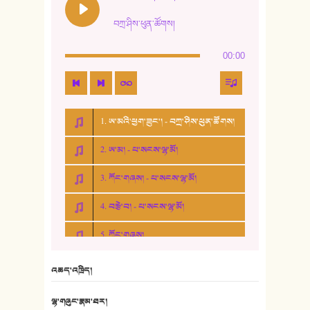
བཀྲ་ཤིས་ཕུན་ཚོགས།
00:00
1. ཨ་མའི་ཕྱག་ཟུང་། - བཀྲ་ཤིས་ཕུན་ཚོགས།
2. ཨ་མ། - པ་སངས་ལྷ་མོ།
3. ཀོང་གཞས། - པ་སངས་ལྷ་མོ།
4. བརྩེ་བ། - པ་སངས་ལྷ་མོ།
5. ཀོང་གཞས།
6. ཆོལ་གསུམ་བྲོ་གཞས། - སྒྲོན་གསལ།
འཆད་འཁྲིད།
7. ལྷག་སྒྲོན་ལགས།
ལྷ་གཞུང་རྣམ་ཐར།