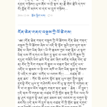
དབྲད་གཉིས།། ཡུལ་རྐོང་ལ་བྲེ་སྣར་ན། རྗེ་རྐོང་རྗེའི་དཀར་
པོ། བློན་པོ་མཁར་བ་དང་ཕ་དྲུག་གཉིས།…
2016-12-04
·
རྩོམ་སྒྲིག་པས།
·
0
དོན་ཆེན་གནད་བསྡུས་ཀྱི་ལོ་ཚིགས།
༄༅། །དོན་ཆེན་གནད་བསྡུས་ཀྱི་ལོ་ཚིགས། དོན་ཆེན་གནད་
བསྡུས་ཀྱི་ལོ་ཚིགས་ཞེས་པ་འདི་ནི་སྟོང་སྐུའི་བྲག་ཕུག་ནས་
ཐོན་པ་ཞིག་ཡིན་ཞིང་། ཡི་གེ་རྣམས་ཀྱང་བརྡ་རྙིང་ཤ་སྟག་
ཡིན་པས་གོ་དཀའ་བ་ཞིག་ཏུ་སྣང་བ་ལས་དེའི་ལོ་རྒྱུས་ཀྱི་
དཔྱད་གཞིའི་ཡིག་ཆའི་རིན་ཐང་ཞིག་མངོན་བཞིན་ཡོད་ཙ་
ན། བོད་ཀྱི་རིག་གནས་ལོ་རྒྱུས་ལ་བརྟག་ཅིང་དཔྱོད་པར་
འདོད་པ་རྣམས་ལ་ཉེ་བར་མཁོ་བ་ཞིག་ཡིན་སྙམ་དུ་སེམས་
ཏེ་འདིར་ཁ་ཚང་་བཀོད་པ་ལགས་སོ། ། ……བཙན་མོ་：
མུན་ཆང་：ཀོང་ཅོ། མགར་སྟོང་རྩན་ཡུལ་ཟུང་གྱིས་སྤྱན་
དྲངསྟེ་བོད་ཡུལ་དུ་གཤེགསོ། བལ་བོ་ཡུ་སྣ་ཀུག་ཏི་བཀུམ། ན་
རི་བ་བ་རྒྱལ་ཕོར་བཆུག། གནག་ནད་ཆན་﹙ཆེན﹚པོ་བྱུང་།
།།དེ་ནས་ལོ་གསུམ་ན། བཙན་པོ་ཁྲི་སྲོང་རྩན་གྱི་རིང་ལའ། ལི་
སྙ་ཤུར་བརླག་སྟེ་ཞང་ཞུང་ཐམས་ཅད་འབངས་སུ་བཀུག་སྟེ་
མངའོ།། །།དེ་ནས་ལོ་དྲུག་ནའ། བཙན་པོ་ཁྲི་སྲོང་རྩན་དགུང་