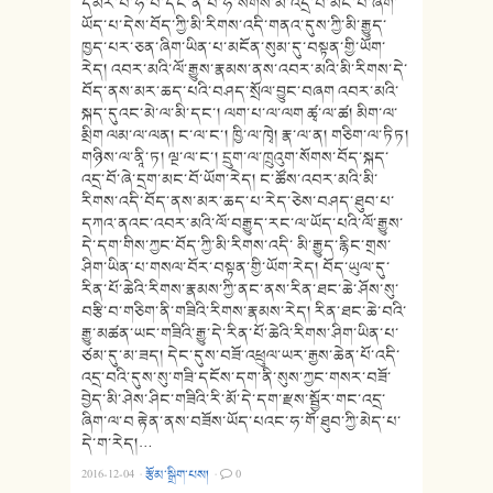
དམར་པོ་ཧོ་པི་དང་ན་པ་ཧོ་སོགས་མི་འདྲ་བ་མང་པོ་ཞིག་
ཡོད་པ་དེས་བོད་ཀྱི་མི་རིགས་འདི་གནའ་དུས་ཀྱི་མི་རྒྱུད་
ཁྱད་པར་ཅན་ཞིག་ཡིན་པ་མངོན་སུམ་དུ་བསྟན་གྱི་ཡོག་
རེད། འབར་མའི་ལོ་རྒྱུས་རྣམས་ནས་འབར་མའི་མི་རིགས་དེ་
བོད་ནས་མར་ཆད་པའི་བཤད་སྲོལ་བྱུང་བཞག འབར་མའི་
སྐད་དུའང་མེ་ལ་མི་དང་། ལག་པ་ལ་ལག ཚྭ་ལ་ཚ། མིག་ལ་
མྲིག ལམ་ལ་ལན། ང་ལ་ང་། ཁྱི་ལ་ཁྭེ། རྣ་ལ་ན། གཅིག་ལ་ཏིཏ།
གཉིས་ལ་ནཱི་ཏ། ལྔ་ལ་ང་། དྲུག་ལ་ཁྲུའུག་སོགས་བོད་སྐད་
འདྲ་བོ་ཞེ་དྲག་མང་བོ་ཡོག་རེད། ང་ཚོས་འབར་མའི་མི་
རིགས་འདི་བོད་ནས་མར་ཆད་པ་རེད་ཅེས་བཤད་ཐུབ་པ་
དཀའ་ནའང་འབར་མའི་ལོ་བརྒྱུད་རང་ལ་ཡོད་པའི་ལོ་རྒྱུས་
དེ་དག་གིས་ཀྱང་བོད་ཀྱི་མི་རིགས་འདི་ མི་རྒྱུད་རྙིང་གྲས་
ཤིག་ཡིན་པ་གསལ་བོར་བསྟན་གྱི་ཡོག་རེད། བོད་ཡུལ་དུ་
རིན་པོ་ཆེའི་རིགས་རྣམས་ཀྱི་ནང་ནས་རིན་ཐང་ཆེ་ཤོས་སུ་
བརྩི་བ་གཅིག་ནི་གཟིའི་རིགས་རྣམས་རེད། རིན་ཐང་ཆེ་བའི་
རྒྱུ་མཚན་ཡང་གཟིའི་རྒྱུ་དེ་རིན་པོ་ཆེའི་རིགས་ཤིག་ཡིན་པ་
ཙམ་དུ་མ་ཟད། དེང་དུས་བཟོ་འཕྲུལ་ཡར་རྒྱས་ཆེན་པོ་འདི་
འདྲ་བའི་དུས་སུ་གཟི་དངོས་དག་ནི་སུས་ཀྱང་གསར་བཟོ་
བྱེད་མི་ཤེས་ཤིང་གཟིའི་རི་མོ་དེ་དག་རྫས་སྦྱོར་གང་འདྲ་
ཞིག་ལ་བ རྟེན་ནས་བཟོས་ཡོད་པའང་ཧ་གོ་ཐུབ་ཀྱི་མེད་པ་
དེ་ག་རེད།…
2016-12-04
·
རྩོམ་སྒྲིག་པས།
·
0