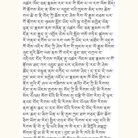
འཚར་ལོང་ཅན་རྣམས་རང་རང་གི་མོས་པ་ལ་རག་ལོས་མོད།
གོ་རྟོགས་མེད་ན་མོས་པ་འབྱུང་བའི་ཁུངས་མེད་པས། ཆེས་
གལ་ཆེ་བ་ནི་བོད་ཀྱི་ཆོས་དང་ཤེས་རིག་ལོ་རྒྱུས་བཅས་པར་
གོ་རྟོགས་དང་ཉམས་མྱོང་ཡོད་པའི་སྐུ་བགྲེས་མཁྱེན་ཡོན་
ལྡན་པ་རྣམས་ནས་གཞོན་ནུ་འཚར་ལོང་ཅན་རྣམས་ལ་གོ་
དོན་རང་རྒྱུད་དུ་འབྱོར་ངེས་པའི་སློབ་གསོ་གཏིང་ཚུགས་པ་
རེ་གནང་དགོས་པ་ལ་རག་ལས་ཀྱི་ཡོད་པར་མཐོང་གི་འདུག
ཁོ་བོས་འདིར་བོད་ཀྱི་ཤེས་རིག་གི་ཁུངས་དང་ལོ་རྒྱུས་སོགས་
ཉུང་ངུའི་ཚིག་ལམ་ནས་གོ་བདེར་ཅུང་ཟད་བཀྲལ་བ་
འདིའང་བོད་རིགས་གཞོན་ནུ་འཚར་ལོངས་ཅན་རྣམས་ལ་གོ་
རྟོགས་ཐད་ཀར་འབྱུང་ཐུབ་པར་དམིགས་ཏེ་རང་གི་ཤེས་
ཚོད་དང་བསྟུན་ནས་བཀོད་པ་ལགས་ཤིང་། ད་དུང་དེ་ལས་
ཀྱང་མང་བར་མཁྱེན་འདོད་པ་རྣམས་ནས་ཁོ་བོས་བྲིས་པ་
ནོར་བུའི་དོ་ཤལ་ལ་གཟིགས་པར་ཞུའོ།། བོད་ཀྱི་མི་རིགས།
དེང་དུས་ཡོངས་གྲགས་སུ། བོད་ཀྱི་མི་རིགས་འདི་མི་རིགས་
སེར་པོའམ། སོག་པོའི་མི་རིགས་སུ་བརྩི་གི་ཡོག་རེད། དེ་ལྟར་
ནའང་བོད་རིགས་འདི་མི་རིགས་སེར་པོའམ་སོག་རིགས་
ནས་ཚུར་ཆད་པ་དང་སོག་པོའི་རིགས་དེ་བོད་རིགས་ནས་
ཕར་ཆད་པ་ཞིག་ཡིན་པ་ནི་སུས་ཀྱང་ཐག་གཅད་ཆོག་ཆོག་
ཅིག་ཡོག་མ་རེད། སྤྱིར་བཏང་བོད་རིགས་དང་འདྲ་བའི་མི་
རིགས་ནི་བེ་རུ་ཝི་ཡའི་ཨིན་ཁ་སེ་དང་། མེ་ཟིཀྐོའི་ཨབྷཀྵ་
སོགས་ལྷོ་ཨ་མེ་རི་ཁ་དང་། བྱང་ཨ་མེ་རི་ཁའི་མི་རིགས་