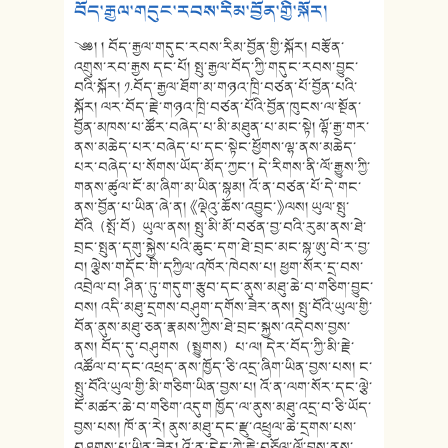
བོད་རྒྱལ་གདུང་རབས་རིམ་བྱོན་གྱི་སྐོར།
༄༅། ། བོད་རྒྱལ་གདུང་རབས་རིམ་བྱོན་གྱི་སྐོར། བརྩོན་
འགྲུས་རབ་རྒྱས དང་པོ། སྤུ་རྒྱལ་བོད་ཀྱི་གདུང་རབས་བྱུང་
བའི་སྐོར། ༡.བོད་རྒྱལ་ཐོག་མ་གཉའ་ཁྲི་བཙན་པོ་བྱོན་པའི་
སྐོར། ལར་བོད་རྗེ་གཉའ་ཁྲི་བཙན་པོའི་བྱོན་ཁུངས་ལ་སྔོན་
བྱོན་མཁས་པ་ཚོར་བཞེད་པ་མི་མཐུན་པ་མང་སྟེ། ལྷོ་རྒྱ་གར་
ནས་མཆེད་པར་བཞེད་པ་དང་སྟེང་ཕྱོགས་ལྷ་ནས་མཆེད་
པར་བཞེད་པ་སོགས་ཡོད་མོད་ཀྱང་། དེ་རིགས་ནི་ལོ་རྒྱུས་ཀྱི་
གནས་ཚུལ་ངོ་མ་ཞིག་མ་ཡིན་སྙམ། འོ་ན་བཙན་པོ་དེ་གང་
ནས་བྱོན་པ་ཡིན་ཞེ་ན། 《ལྡེའུ་ཆོས་འབྱུང་》ལས། ཡུལ་སྤུ་
བོའི（སྤོ་བོ）ཡུལ་ནས། སྤུ་མི་མོ་བཙན་བྱ་བའི་རུམ་ནས་ཐེ་
བྲང་སྤུན་དགུ་སྐྱེས་པའི་ཆུང་དག་ཐེ་བྲང་མང་སྙ་ཨུ་བེ་ར་བྱ་
བ། ལྕེས་གདོང་གི་དཀྱིལ་འཁོར་ཁེབས་པ། ཕྱག་སོར་དྲ་བས་
འབྲེལ་བ། ཤིན་ཏུ་གདུག་རྩུབ་དང་ནུས་མཐུ་ཆེ་བ་གཅིག་བྱུང་
བས། འདི་མཐུ་དྲགས་བཤུག་དགོས་ཟེར་ནས། སྤུ་བོའི་ཡུལ་གྱི་
བོན་ནུས་མཐུ་ཅན་རྣམས་ཀྱིས་ཐེ་བྲང་སྐྱས་འདེབས་བྱས་
ནས། བོད་དུ་བཤུགས（སྤྱུགས）པ་ལ། དེར་བོད་ཀྱི་མི་རྗེ་
འཚོལ་བ་དང་འཕྲད་ནས་ཁྱོད་ཅི་འདྲ་ཞིག་ཡིན་བྱས་པས། ང་
སྤུ་བོའི་ཡུལ་གྱི་མི་གཅིག་ཡིན་བྱས་པ། འོ་ན་ལག་སོར་དང་ལྕེ་
ངོ་མཚར་ཆེ་བ་གཅིག་འདུག ཁྱོད་ལ་ནུས་མཐུ་འདྲ་བ་ཅི་ཡོད་
བྱས་པས། ཁོ་ན་རེ། ནུས་མཐུ་དང་རྫུ་འཕྲུལ་ཆེ་དྲགས་པས་
བཤུགས་པ་ཡིན་ཟེར། འོ་ན་ངེད་ཀྱེ་རྗེ་བཅོལ་ལོ་བྱས་ནས་