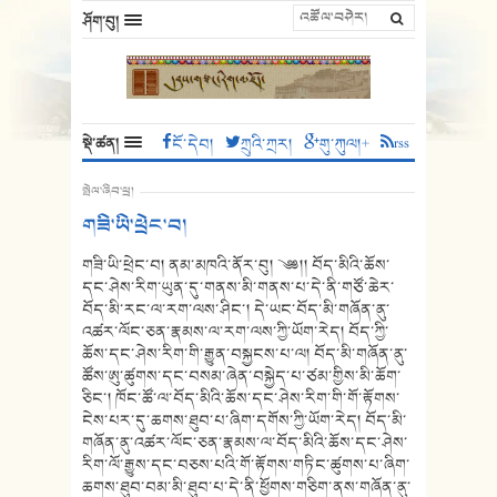
ཤོག་བུ།
སྡེ་ཚན།
ངོ་དེབ།
ཀྲུའི་ཀྲར།
གུ་ཀུལ།+
rss
སྤེལ་ཞིབ་ཕྲ།
གཟི་ཡི་ཕྲེང་བ།
གཟི་ཡི་ཕྲེང་བ། ནམ་མཁའི་ནོར་བུ། ༄༅།། བོད་མིའི་ཆོས་
དང་ཤེས་རིག་ཡུན་དུ་གནས་མི་གནས་པ་དེ་ནི་གཙོ་ཆེར་
བོད་མི་རང་ལ་རག་ལས་ཤིང་། དེ་ཡང་བོད་མི་གཞོན་ནུ་
འཚར་ལོང་ཅན་རྣམས་ལ་རག་ལས་ཀྱི་ཡོག་རེད། བོད་ཀྱི་
ཆོས་དང་ཤེས་རིག་གི་རྒྱུན་བསྐྱངས་པ་ལ། བོད་མི་གཞོན་ནུ་
ཚོས་ཨུ་ཚུགས་དང་བསམ་ཞེན་བསྐྱེད་པ་ཙམ་གྱིས་མི་ཆོག་
ཅིང་། ཁོང་ཚོ་ལ་བོད་མིའི་ཆོས་དང་ཤེས་རིག་གི་གོ་རྟོགས་
ངེས་པར་དུ་ཆགས་ཐུབ་པ་ཞིག་དགོས་ཀྱི་ཡོག་རེད། བོད་མི་
གཞོན་ནུ་འཚར་ལོང་ཅན་རྣམས་ལ་བོད་མིའི་ཆོས་དང་ཤེས་
རིག་ལོ་རྒྱུས་དང་བཅས་པའི་གོ་རྟོགས་གཏིང་ཚུགས་པ་ཞིག་
ཆགས་ཐུབ་བམ་མི་ཐུབ་པ་དེ་ནི་ཕྱོགས་གཅིག་ནས་གཞོན་ནུ་