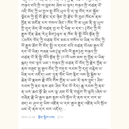
གཉའ་བའི་ཁྲི་ལ་བླངས། ཞེས་པ་ལྟར། གཉའ་ཁྲི་བཙན་པོ་
འདི་བོད་ཀྱི་ཡ་གྱལ་སྤུ་བོའི་ཡུལ་ཏེ་ད་ལྟ་བོད་རང་སྐྱོང་
ལྗོངས་ཀྱི་སྤོ་བོ་རྫོང་དང་ཉིང་ཁྲི་རྫོང་གི་ཁྱབ་ཁོངས་ནས་
བྱོན་མ་མངོན་པར་གསལ་ཞིང་། ཁོང་གི་མ་ཡུམ་ནི་སྤུ་ཡུལ་
གྱི་བུད་མེད་མོ་བཙན་བྱ་བ་དེ་ཡིན་པ་དང་། 《བོད་ཀྱི་ལོ་
རྒྱུས་དོན་ཆེན་རེའུ་མིག》ལྟར་ན་ཁོང་ནི་སྤྱོ་ལོའི་སྔོན་གྱི་
126ལོར་བོད་ཀྱི་བཙན་པོར་མངའ་གསོལ་བ་ཡིན་ལ་བོད་ཀྱི་
ལོ་རྒྱུས་ཐོག་གི་བོད་སྤྱི་ལ་དབང་བའི་བཙན་པོའམ་རྒྱལ་པོ་
དང་པོ་ཡིན། གཞན་ཡང《ལྷ་སའི་ལོ་རྒྱུས》སུ་གཉའ་ཁྲི་
བཙན་པོ་ནི་སྤྱི་ལོའི་སྔོན་གྱི་237ལོ་ཡས་མས་སུ་བྱོན་པ་ཡིན་
སྐད། གང་ལྟར་ཡང་། གཉའ་ཁྲི་བཙན་པོ་བོད་ཀྱི་རྗེར་བྱོན་པ་
ནས་བཟུང་སྤུ་རྒྱལ་བོད་ཀྱི་གདུང་རབས་ཀྱི་དབུ་བརྙེས་པ་
ཡིན་པར་འདོད། ཡང་ཏུན་ཧོང་ཡིག་རྙིང་ལས་མྱི་སྐྱེས་པ་
ཆེན་པོ་རྣམས་རྗེ་བོའི་གོས་གྱོན་པ་ཡང་དེ་ནས་བྱུང་། ཤིང་
རབས་ཀྱི་ནང་ནས་ཐང་ཤིང་རིང་པོ་རེད། ཆུ་རབས་ཀྱི་ནང་
ན་ཡར་ཆབ་སྔོ་ཆེ། ཡར་ལྷ་ཤམ་པོ་ནི་གཙུག་གི་ལྷའོ། །ཞེས་པ་
བཞིན་རྗེ་ཡི་རྒྱལ་ཆས་སྤྲས་པའི་སྲོལ་དེ་ནས་དར་བར་མ་
ཟད། ཕ་ཤུལ་བུ་ཡིས་འཛིན་པ་དང་རྒྱལ་རྒྱུད་འཛིན་པའི་སྲོལ་
ཡང་དེ་ནས་དར་བར་འདོད།…
2016-12-04
·
རྩོམ་སྒྲིག་པས།
·
0