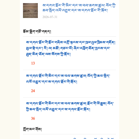
ས་དགའ་རྫོང་གི་མིང་དང་ས་བབ་ཆགས་ཚུལ། བོད་ཀྱི་
30. སི་ལིང་འབྲི་མོ། - ཕན་ཐོག
ཆབ་སྲིད་འཕོ་འགྱུར་དང་ས་དགའ་རྫོང་གི་སྐོར།
2026-07-31
31. ཕ་ཡུལ་ཡར་ཀླུང་།
རྩོམ་སྒྲིག་གཙོ་གནད།
32. ཨ་མ།
ས་དགའ་རྫོང་གི་རྫོང་གཞིས་འགྲོ་སྟངས་དང་ཁྲལ་འུལ་ཁྲིམས་གནོན།
33. འཛོམས་པའི་ལམ།
ཡུལ་སྡེ་དང་། རི། ལ། མཚོ། གཙང་པོ། ཞིང་འབྲོག་ཐོན་ཁུངས་དང་
ཐུན་མིན་ཐོན་ལས་སོགས་ཀྱི་སྐོར།
34. ཉི་མ་སེམས་ལ་ཞོག་དང་། - ཟླ་སྒྲོན།
13
35. ང་ཚོ་ཕན་ཚུན་མཇལ་ནས། - ཟླ་སྒྲོན།
ས་དགའ་རྫོང་གི་མིང་དང་ས་བབ་ཆགས་ཚུལ། བོད་ཀྱི་ཆབ་སྲིད་
འཕོ་འགྱུར་དང་ས་དགའ་རྫོང་གི་སྐོར།
36. ཟླ་གཞོན་སྙན་དབྱངས། - ཟླ་སྒྲོན།
24
37. མཚོ་སྔོན་པོ། - ཟླ་སྒྲོན།
ས་དགའ་རྫོང་གི་མིང་དང་ས་བབ་ཆགས་ཚུལ། རྫོང་གི་ལོ་རྒྱུས། བོད་
38. ཡབ་ཡུམ། - ཟླ་སྒྲོན།
ཀྱི་ཆབ་སྲིད་འཕོ་འགྱུར་དང་ས་དགའ་རྫོང་སྐོར།
36
39. དྲིལ་བུའི་སྐལ་སྒྲ། - ཟླ་སྒྲོན།
ཀློག་མང་ཤོས།
40. ང་ཚོ་ཕན་ཚུན་མཇལ་ནས། - ཟླ་སྒྲོན།