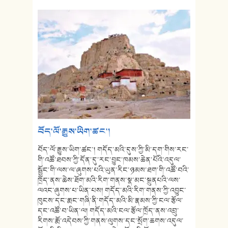
བོད་ལོ་རྒྱུས་ཡིག་ཚང་།
བོད་ལོ་རྒྱུས་ཡིག་ཚང་། གདོད་མའི་དུས་ཀྱི་མི་དག་གིས་རང་
གི་འཚོ་ཐབས་ཀྱི་དོན་དུ་རང་བྱུང་ཁམས་ཆེན་པོའི་འདུལ་
སྦྱོང་གི་ལས་ལ་ཞུགས་པའི་ཡུན་རིང་ཉམས་ཐག་གི་འཚོ་བའི་
ཁྲོད་ནས་ཆེས་ཐོག་མའི་རིག་གནས་སྣ་མང་སྐྲུནཔའི་ལས་
ལའང་ཞུགས་པ་ཡིན་པས། གདོད་མའི་རིག་གནས་ཀྱི་འབྱུང་
ཁུངས་དང་རྨང་གཞི་ནི་གདོད་མའི་མི་རྣམས་ཀྱི་ངལ་རྩོལ་
དང་འཚོ་བ་ཡིན་ལ། གདོད་མའི་ངལ་རྩོལ་ཁྲོད་ནས་འབྲུ་
རིགས་རྨོ་འདེབས་ཀྱི་གནས་ལུགས་དང་སྲོག་ཆགས་འདུལ་