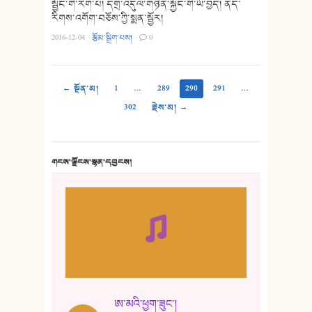
སྦྱོང་གི་རིག་པ། དགྲ་འདུལ་གཉེན་སྐྱོང་གི་ཡོ་བྱད། ནད་
རིགས་འགོག་བཅོས་ཀྱི་སྨན་སྦྱོར།
2016-12-04
·
རྩོམ་སྒྲིག་པས།
·
0
← སྔོན་མ།
1
…
289
290
291
…
302
རྗེས་མ། →
གངས་ལྗོངས་སྙན་དབྱངས།
ཨ་མའི་ཕྱག་ཟུང་།