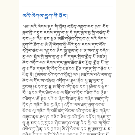
སའི་ལེགས་དྲུག་གི་སྐོར།
༄༅།།སའི་ལེགས་དྲུག་གི་སྐོར། བརྩོན་འགྲུས་རབ་རྒྱས། བོད་
རྒྱལ་གྱི་གདུང་རབས་དགུ་པ་སྤུ་དེ་གུང་རྒྱལ་བྱ་ཁྲི་བཙན་པོ་
དང་ཡུམ་འོམ་ཐང་སྨན་མཚོ་གཉིས་ཀྱི་སྲས་སུ་སའི་ལེགས་
དྲུག་གི་ཐོག་མ་ཨེ་ཤོ་ལེགས་སྤྱི་ལོའི་དུས་རབས་དང་པོའི་
དཀྱིལ་ཙམ་ལ་འཁྲུངས་ཤིང་རྨུ་ལྕམ་བྲ་མ་ན་ཁབ་ཏུ་བཞེས།
རུ་ལས་སྐྱེས་ཀྱི་སྲས་ལྷ་བུ་མགོ་དཀར་གྱིས་བློན་པོ་མཛན།
ཞིང་འབྲོག་ལས་རིགས་དར་རྒྱས་ཆེས་ཆེར་ཕྱིན། བློན་པོ་ལྷ་
བུ་མགོན་དཀར་ནི་བོད་ཀྱི་མཛངས་བློན་བདུན་གྱི་གཉིས་པ་
ཡིན་ཏེ། 《མཁས་པའི་དགའ་སྟོན》ལས། མཛངས་པའི་ལས་སུ་
ཞིང་ལ་དོར་ཁ་བརྩིས། འབྲོག་ལ་ཐུལ་རྩིས་ཕུ་ཆུ་ཡུར་དུ་
དྲངས། །མདའ་རུ་ཆུ་མ་རྨོ་བ་འདི་ནས་དང་། །ཞེས་པ་ལྟར་
རོ། །སྐབས་དེར་ཞིང་ལས་ལ་རྨོན་པ་དོར་གཅིག་གིས་ཉིན་
གཅིག་ལ་རྨོ་ནུས་པའི་ས་ཞིང་གི་ཚད་རྩིས་གཞིར་མཛད་དེ་
དོར་ཁ་གཅིག་ཅེས་བྱ་ཞིང་། འབྲོག་ལས་ཐད་ལུག་པགས་
སོགས་ལྭ་གཅིག་གི་བཟོ་ཚད་ལོངས་པའི་གྲངས་རྩིས་གཞིར་
བཟུང་ནས་ཐུལ་ཁ་གཅིག་ཅེས་བྱ་བའི་སྲོལ་བཏོད། གཞན་དུ་
ཕུ་ཆུ་མདའ་རུ་དྲངས་ཤིང་མདའ་ལ་ཆུ་བེད་ཀྱི་ལས་ཀ་གོང་
འཕེལ་དུ་ཕྱིན་པར་གྲགས། ཨེ་ཤོ་ལེགས་དང་རྨུ་ལྕམ་བྲ་མ་ན་
གཉིས་ཀྱི་སྲས་སུ་དེ་ཤོ་ལེགས་འཁྲུངས་ཤིང་ཀླུ་སྨན་མེར་མོ་