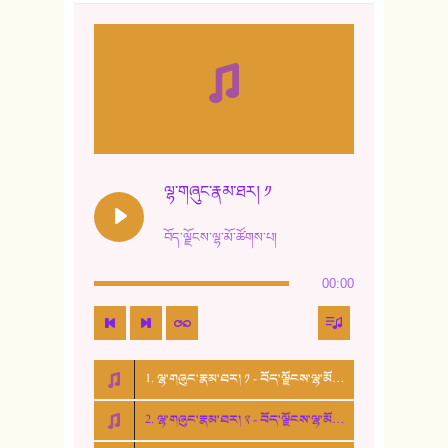
8. ཆང་གཞས།
9. ཆང་གཞས། ༢
10. ཆང་གཞས། ༣
11. ལོ་གསར།
12. ལོ་གསར། ༢
ལྷ་གཞུང་རྣམ་ཐར། ༡
13. ཆུང་འདྲིས། - ཟླ་སྒྲོན།
བོད་ལྗོངས་ལྷ་མོ་ཚོགས་པ།
14. སྙིང་རྗེ་མོ། - ཚེ་འགྱུར་མེད།
00:00
15. ཤམ་པ་ལ་ཡི་སྲས་མོ།
16. ལྷ་བུ་དར་བུ།
1. ལྷ་གཞུང་རྣམ་ཐར། ༡ - བོད་ལྗོངས་ལྷ་མོ་ཚོགས་པ།
17. ང་བོད་པ་ཡིན། - ཕུར་བུ་རྣམ་རྒྱལ།
2. ལྷ་གཞུང་རྣམ་ཐར། ༢ - བོད་ལྗོངས་ལྷ་མོ་ཚོགས་པ།
18. ང་ལ་བྱམས་པའི་ཨ་མ།