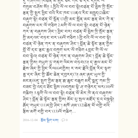
དུ་གཤེགསོ། །བཙན་མོ་མུང་ཅང་ཀོང་ཅོ་དང་དགུང་ལོ་
གསུམ་བཤོས་སོ།། 1.ཁྱིའི་ལོ་ལ་བབ་སྟེ།བཙན་པོ་མྱེས་ཁྲི་སྲོང་
རྩན་གྱི་སྤུར་ཕྱིང་བའི་རིང་ཁང་(1)ནའ་རིང་མཁྱུད(2)ཆིང་
བཞུག་སྟེ། བཙན་པོ་སྦོན་(3)ཁྲི་མང་སློན་མང་རྩན་མེར་ཀེ་ན་
བཞུགས་པར་ལོ་གཅིག 2.ཕགི་ལོ་ལ་བབ་སྟེ། བཙན་པོ་ཉེན་
ཀར་ན་བཞུགས་ཤིང་། ཕྱིང་བར། བཙན་ཕོ་མྱེས་ཁྲི་སྲོང་རྩན་
གྱི་མདའང་བཏང་བར་(4)ལོ་གཅིག 3.བྱི་བའི་ལོ་ལ་བབ་སྟེ།
བཙན་པོ་ཉེན་ཀར་ན་བཞུགས་ཤིང་། བློན་ཆེ་སྟོང་རྩན་གྱིས་
གློ་བོ་དང་རྩང་རྷྱའ་བཀུག་ཕར་ལོ་གཅིག 4.གླང་གི་ལོ་ལ་
བབ་སྟེའ། བཙན་པོ་ཉེན་ཀར་ན་བཞུགས་ཤིང་། བློན་ཆེ་སྟོང་
རྩན་གྱིས། གཡུག་ཏུ་གནག་ལིངས་བཏབ(5)། ད་རྒྱལ་མང་པོ་
རྗེས་ཞིང་གྱི་ཕྱིང་རིལ(6)བགྱིས། ར་སང་རྗེའི་བློན་རིང་སྟག་
རྷྱ་དང་ཞིང་གྱི་ཚོང་ཆེན་དབྱརད(7)། ཞང་ཞུང་ཡུལ་གྱི་
མངན(8)དུ་སྤུག་གྱིམ་རྩན་རྨ་ཆུང་བཆུག མདོ་སྨདུ་ཀམ་ཁྲི་
བཟང་བྱེ་འདའ་ཐོང་མྱིས་(9)བཀུམ་སྟེ་ཤ་གཉེརད་ཕར(10)ལོ་
གཆིག། 5.སྟགི་ལི་ལ་བབ་སྟེ། བཙན་ཕོ་མེར་ཁེ་ནའ་བཞུགས་
ཤིང་། བློན་ཆེ་སྟོང་རྩན་གྱིས། མོང་པུ་སྲལ་མཛོད་དུའ་བསྡུསྟེ།
རྒོད་གཡུང་(11)དབྱེ་ཤིང་། མཁོ་ཤམ་(12)ཆེན་ཕོ་བགྱི་བའི་
རྩིས་མགོ་བགྱི་བར་(13)ལོ་གཆིག…
2016-12-04
·
རྩོམ་སྒྲིག་པས།
·
0