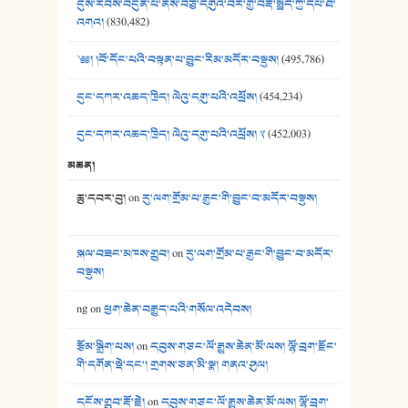
དུས་རབས་བདུན་པ་ནས་བཅུ་དགུའི་བར་གྱི་བརྡ་སྤྲོད་ཀྱི་དཔེ་ཐོ་
41. མཚན་ཚོགས་ཞབས་བྲོ་སྣ་མང་། - བོད་གཞས་ཕྱོགས་བསྒྲིགས།
འགའ།
(830,482)
༄༅། །བོ་དོང་པའི་བསྟན་པ་བྱུང་རིམ་མདོར་བསྡུས།
(495,786)
དུང་དཀར་འཆད་ཁྲིད། ལེའུ་དགུ་པའི་འཕྲོས།
(454,234)
དུང་དཀར་འཆད་ཁྲིད། ལེའུ་དགུ་པའི་འཕྲོས། ༢
(452,003)
མཆན།
ཆུ་དབར་བུ།
on
རུ་ལག་གྲོམ་པ་རྒྱང་གི་བྱུང་བ་མདོར་བསྡུས།
སྐལ་བཟང་མཁས་གྲུབ།
on
རུ་ལག་གྲོམ་པ་རྒྱང་གི་བྱུང་བ་མདོར་
བསྡུས།
ng
on
ཕྱག་ཆེན་བརྒྱུད་པའི་གསོལ་འདེབས།
རྩོམ་སྒྲིག་པས།
on
དབུས་གཙང་ལོ་རྒྱུས་ཆེན་མོ་ལས། ལྷོ་བྲག་རྫོང་
གི་དགོན་སྡེ་དང་། གྲགས་ཅན་མི་སྣ། གནའ་ཤུལ།
དངོས་གྲུབ་རྡོ་རྗེ།
on
དབུས་གཙང་ལོ་རྒྱུས་ཆེན་མོ་ལས། ལྷོ་བྲག་