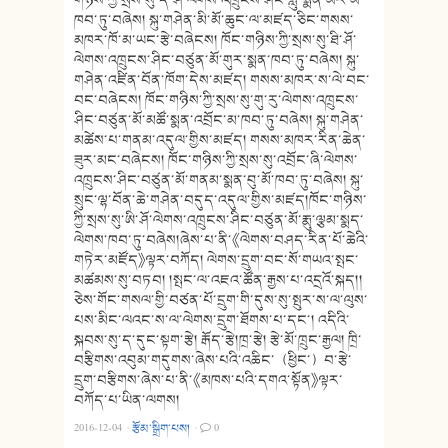
ཁབ་ཏུ་བཞེས། སྐུ་གཤེན་མི་མོ་ཆུང་ལ་མཛད་ཅིང་གསས་
མཁར་ཁོ་མ་ཡང་རྩེ་བཞེངས། ཁོང་གཉིས་ཀྱི་སྲས་སུ་ཐི་ཤོ་
ལེགས་འཁྲུངས་ཤིང་བཙུན་མོ་གུར་སྨན་ཁབ་ཏུ་བཞེས། སྐུ་
གཤེན་འཛིན་བོན་ཁོག་དེས་མཛད། གསས་མཁར་ས་ལེ་བང་
བང་བཞེངས། ཁོང་གཉིས་ཀྱི་སྲས་སུ་གུ་རུ་ལེགས་འཁྲུངས་
ཤིང་བཙུན་མོ་མཚོ་སྨན་འབྲོང་མ་ཁབ་ཏུ་བཞེས། སྐུ་གཤེན་
མཚེས་པ་གནམ་འདུལ་གྱིས་མཛད། གསས་མཁར་རིན་ཆེན་
ཟུར་མང་བཞེངས། ཁོང་གཉིས་ཀྱི་སྲས་སུ་འབྲོང་ཞི་ལེགས་
འཁྲུངས་ཤིང་བཙུན་མོ་གནམ་སྨན་བུ་མོ་ཁབ་ཏུ་བཞེས། སྐུ་
སྲུང་ལྷ་བོན་ཆེ་གཤེན་བདུད་འདུལ་གྱིས་མཛད།ཁོང་གཉིས་
ཀྱི་སྲས་སུ་ཨི་ཤོ་ལེགས་འཁྲུངས་ཤིང་བཙུན་མོ་རྨུ་ལྕམ་སྨད་
ལེགས་ཁབ་ཏུ་བཞེས།ཞེས་པ་ནི་《ལེགས་བཤད་རིན་པོ་ཆེའི་
གཏེར་མཛོད》ལྟར་བཀོད། ལེགས་དྲུག་བང་སོ་གཡའ་སྤང་
མཚམས་སུ་བཏབ། །སྤང་ལ་འཇའ་ཚོན་རྒྱས་པ་འདྲའོ་སྐད།།
ཅེས་གོང་གསལ་གྱི་བཙན་པོ་དྲུག་གི་དུས་སུ་སྤུར་ས་ལ་ལུས་
པས་མིང་ལའང་ས་ལ་ལེགས་དྲུག་ཐོགས་པ་དང་། འདིའི་
སྐབས་སུ་ད་དུང་སྟག་རྩེ། རྒོད་རྩེ།ཁྲ་རྩེ། རྩེ་མོ་ཁྲུང་རྒྱལ། ཁྲི་
བརྩིགས་འབུམ་གདུགས་ཞེས་པའི་འཆིང་（ཕྱིང་）བ་རྩེ་
དྲུག་བརྩིགས་ཞེས་པ་ནི་《མཁས་པའི་དགའ་སྟོན》ལྟར་
བཀོད་པ་ཡིན་ལགས།
2016-12-04
·
རྩོམ་སྒྲིག་པས།
·
0