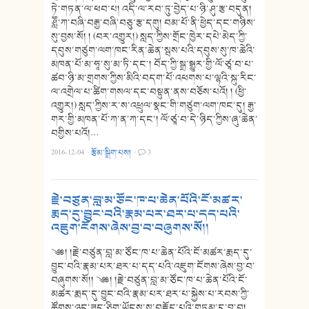
ཏེ་གཏན་ལ་ཕབ་པ། འདི་ལ་རབ་ཏུ་བྱེད་པ་ཉི་ཤུ་རྩ་བདུན།
ཤླཽ་ཀ་བཞི་བརྒྱ་བཞི་བཅུ་རྩ་དགུ། བམ་པོ་ནི་ཕྱེད་དང་གཉིས་
སུ་བྱས་སོ། ། (བར་འགྱུར།) སླད་ཀྱིས་གྲོང་ཁྱེར་དཔེ་མེད་ཀྱི་
དབུས་གཙུག་ལག་ཁང་རིན་ཆེན་སྦས་པའི་དབུས་སུ་ཁ་ཆེའི་
མཁན་པོ་མ་ཧཱ་སུ་མ་ཏི་དང༌། བོད་ཀྱི་སྒྲ་སྒྱུར་གྱི་ལོ་ཙཱ་བ་པ་
ཚབ་ཉི་མ་གྲགས་ཀྱིས་མིའི་བདག་པོ་འཕགས་པ་ལྷའི་སྐུ་རིང་
ལ་འགྲེལ་པ་ཚིག་གསལ་དང་བསྟུན་ནས་བཅོས་པའོ། ། (ཕྱི་
འགྱུར།) སླད་ཀྱིས་ར་ས་འཕྲུལ་སྣང་གི་གཙུག་ལག་ཁང་དུ། རྒྱ་
གར་གྱི་མཁན་པོ་ཀ་ན་ཀ་དང་། ལོ་ཙཱ་བ་དེ་ཉིད་ཀྱིས་ཞུ་ཆེན་
བགྱིས་པའོ།…
2016-12-04
·
རྩོམ་སྒྲིག་པས།
·
3
རྗེ་བཙུན་བླ་མ་ཙོང་ཁ་པ་ཆེན་པོའི་ངོ་མཚར་
རྨད་དུ་བྱུང་བའི་རྣམ་པར་ཐར་པ་དད་པའི་
འཇུག་ངོགས་ཞེས་བྱ་བ་བཞུགས་སོ།།
༄༅། །རྗེ་བཙུན་བླ་མ་ཙོང་ཁ་པ་ཆེན་པོའི་ངོ་མཚར་རྨད་དུ་
བྱུང་བའི་རྣམ་པར་ཐར་པ་དད་པའི་འཇུག་ངོགས་ཞེས་བྱ་བ་
བཞུགས་སོ།། ༄༅། །རྗེ་བཙུན་བླ་མ་ཙོང་ཁ་པ་ཆེན་པོའི་ངོ་
མཚར་རྨད་དུ་བྱུང་བའི་རྣམ་པར་ཐར་པ་སྐྱེས་པ་རབས་ཀྱི་
ཚོགས་ཉུང་ཟད་ཅིག་ཡོངས་སུ་བརྗོད་པའི་གཏམ་དུ་བྱ་བ།