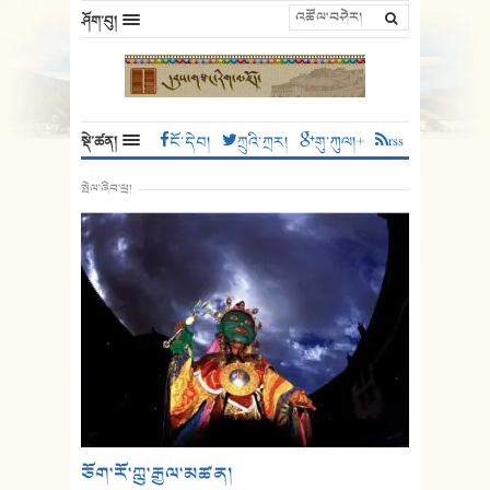
ཤོག་བུ།
སྡེ་ཚན།
ངོ་དེབ།
ཀྲུའི་ཀྲར།
གུ་ཀུལ།+
rss
སྤེལ་ཞིབ་ཕྲ།
ཅོག་རོ་ཀླུ་རྒྱལ་མཚན།