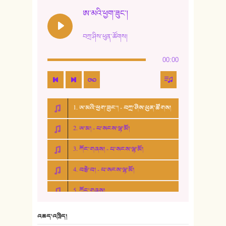
ཨ་མའི་ཕྱག་ཟུང་།
བཀྲ་ཤིས་ཕུན་ཚོགས།
00:00
1. ཨ་མའི་ཕྱག་ཟུང་། - བཀྲ་ཤིས་ཕུན་ཚོགས།
2. ཨ་མ། - པ་སངས་ལྷ་མོ།
3. ཀོང་གཞས། - པ་སངས་ལྷ་མོ།
4. བརྩེ་བ། - པ་སངས་ལྷ་མོ།
5. ཀོང་གཞས།
6. ཆོལ་གསུམ་བྲོ་གཞས། - སྒྲོན་གསལ།
འཆད་འཁྲིད།