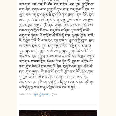
མཁན་ཧ་ཅང་མང་པོ་ཡོད་པར་བརྟེན། ཡབ་ཀྱིས་རྒྱུ་སྟོབས་
དང་མིང་གྲགས་ལ་བལྟ་རྒྱུ་མིན་པར་རྒྱ་གར་རྒྱལ་ཡོངས་སུ་
ལུས་རྩལ་འགྲན་བསྡུར་ཆེན་པོ་ཞིག་བཙུགས་ནས་དེའི་ནང་
ཨང་དང་པོ་ཐོབ་མཁན་དེར་ སྟེར་རྒྱུ་བྱས་པས་སངས་རྒྱས་
ཀྱང་འགྲན་བསྡུར་དེའི་ནང་ཞུགས་པ་དང་། བཤད་སྲོལ་ལ་
སངས་རྒྱས་ཀྱིས་གོམ་པ་བརྒྱའི་ནང་ཤིང་ཏྰ་ལའི་སྡོང་བོ་
བདུན་བཙུགས་ ཐོག་སྡོང་བོ་རེའི་སྟེང་དུ་ལྕགས་ཀྱི་སླ་ང་རེ་
རེ་བཙུགས་ཏེ་དེ་ལ་མདའ་བརྒྱབ་ནས་ ལྕགས་ཀྱི་སླ་ང་ཚང་
མ་བརྟོལ་ནས་ད་དུང་མདའ་རྒྱང་རིང་བོ་ཕྱིན་པ་མ་ཟད།
དུས་སྐབས་དེར་རྒྱ་གར་ཡོངས་སུ་སྐད་གྲགས་ཆེ་བའི་རིག་
གནས་པ་དང་། སྒྱུ་རྩལ་མཁས་པ་མང་པོ་དང་འགྲན་བསྡུར་
མཛད་པས་ཡང་རྩེར་སླེབས་ཏེ་བཙུན་མོ་གྲགས་ འཛིན་མ་
ཁབ་ཏུ་བཞེས་ཤིང་དགུང་ལོ་ཉེར་དགུའི་བར་རྒྱལ་བོའི་ཕོ་
བྲང་དུ་བཞུགས། དེ་ནས་ཕོ་བྲང་གི་ཕྱོགས་བཞིའི་སྒོ་འགྲམ་
དུ་བྱོན་སྐབས། མི་རྒས་ཤིང་འཁོགས་པ་དང་། ནད་ཀྱིས་
མནར་བ་དང་། ཤི་བ། དགེ་སློང་ཞི་དུལ་ཅན་བཅས་གཟིགས་
པའི་རྐྱེན་བྱས་ནས་རྒྱལ་སྲིད་ལ་དབང་བསྐུར་…
2016-12-04
·
རྩོམ་སྒྲིག་པས།
·
0