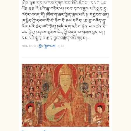
།ཤེས་ལྡན་དད་པ་རབ་དཀར་ངང་མོའི་ཚོགས། །དཔག་ཡས་
ཡོན་ཏན་འོ་མའི་ཆུ་གཏེར་ལ། །རབ་དགའ་རྒྱས་པའི་སླད་དུ་
འདིར་འབད་དོ། །སོས་ཀ་ཆར་སྤྲིན་རྒྱས་པའི་སྒྲ་དབྱངས་ཅན།
།དཔྱིད་ཀྱི་དཔལ་མོ་མེ་ཏོག་དོ་ཤལ་དགོད། །རྨ་བྱ་གཞོན་ནུ་
རོལ་པའི་རྩེད་འཇོ་སྟོན། །འདི་དག་འཇིག་རྟེན་ཡ་མཚན་ཅི་
ཡང་བྱེད། །མཁས་རྣམས་ཡིད་ཀྱི་བརྟན་པ་ཉམས་བྱད་པ། །
དམ་པའི་སྤྱོད་པ་རྨད་བྱུང་བརྗོད་པའི་གཏམ།…
2016-12-04
·
རྩོམ་སྒྲིག་པས།
·
0