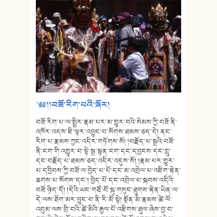
༄༅།།བཟོ་རིག་པའི་སྐོར།
བཟོ་རིག་པ་ལ་སྤྱིར་རྣམ་པར་མ་གྱུར་བའི་སེམས་ཀྱི་བཟོ་ནི་
འཁོར་འདས་ཇི་ལྟར་འབྱུང་བ་སོགས་ཐམས་ཅད་དེ། ནང་
རིག་པ་རྣམས་ཀྱང་འདིར་གཏོགས་སོ། །བརྗོད་པ་སྒྲའི་བཟོ་
ནི་ངག་གི་འགྱུར་བ་སྟེ་སྒྲ་སྙན་ངག་དང་དབྱངས་དང་གླུ་
དང་བརྗོད་པ་ཐམས་ཅད་འདིར་འདུས་སོ། །རྣམ་པར་གྱུར་
པ་དབྱིབས་ཀྱི་བཟོ་ལ་བྱེད་པ་པོ་དང་མ་འབྲེལ་པ་འཇིག་རྟེན་
ཆགས་པ་སོགས་དང་། བྱེད་པོ་དང་འབྲེལ་པ་སྐབས་འདིའི་
བཟོ་ཉིད་དོ། །དེའི་ཡང་གཙོ་བོ་སྐུ་གསུང་ཐུགས་རྟེན་ཡིན་ལ་
དེ་ལས་ཐོག་མར་བྱུང་བ་ནི་རི་མོ་སྟེ། སྔོན་མི་རྣམས་ཚེ་ལོ་
འབུམ་ལས་བྲི་བའི་ཚེ་མིའི་རྒྱལ་པོ་འཇིགས་ཐུལ་ཞེས་བྱ་བ་