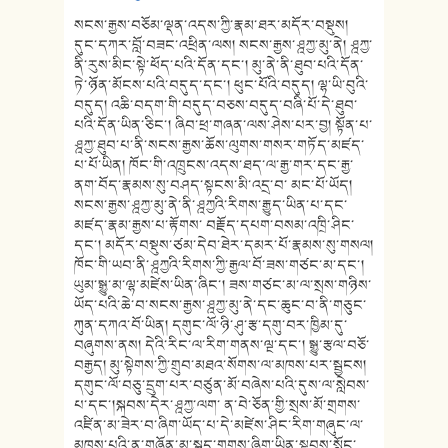
སངས་རྒྱས་བཅོམ་ལྡན་འདས་ཀྱི་རྣམ་ཐར་མདོར་བསྡུས།
དུང་དཀར་བློ་བཟང་འཕྲིན་ལས། སངས་རྒྱས་ཤྰཀྱ་མུ་ནེ། ཤྰཀྱ་
ནི་རུས་མིང་སྟེ་ཕོད་པའི་དོན་དང་། མུ་ནེ་ནི་ཐུབ་པའི་དོན་
ཏེ་ཉོན་མོངས་པའི་བདུད་དང་། ཕུང་པོའི་བདུད། ལྷ་ཡི་བུའི་
བདུད། འཆི་བདག་གི་བདུད་བཅས་བདུད་བཞི་པོ་དེ་ཐུབ་
པའི་དོན་ཡིན་ཅིང་། ཞིབ་ཕྲ་གཞན་ལས་ཤེས་པར་བྱ། སྟོན་པ་
ཤྰཀྱ་ཐུབ་པ་ནི་སངས་རྒྱས་ཆོས་ལུགས་གསར་གཏོད་མཛད་
པ་པོ་ཡིན། ཁོང་གི་འཁྲུངས་འདས་ཐད་ལ་རྒྱ་གར་དང་རྒྱ་
ནག་བོད་རྣམས་སུ་བཤད་སྟངས་མི་འདྲ་བ་ མང་པོ་ཡོད།
སངས་རྒྱས་ཤྰཀྱ་མུ་ནེ་ནི་ཤྰཀྱའི་རིགས་རྒྱུད་ཡིན་པ་དང་
མཛད་རྣམ་རྒྱས་པ་རྟོགས་ བརྗོད་དཔག་བསམ་འཁྲི་ཤིང་
དང་། མདོར་བསྡུས་ཙམ་དེབ་ཐེར་དམར་པོ་རྣམས་སུ་གསལ།
ཁོང་གི་ཡབ་ནི་ཤྰཀྱའི་རིགས་ཀྱི་རྒྱལ་བོ་ཟས་གཙང་མ་དང་།
ཡུམ་སྒྱུ་མ་ལྷ་མཛེས་ཡིན་ཞིང་། ཟས་གཙང་མ་ལ་སྲས་གཉིས་
ཡོད་པའི་ཆེ་བ་སངས་རྒྱས་ཤྰཀྱ་མུ་ནེ་དང་ཆུང་བ་ནི་གཅུང་
ཀུན་དཀའ་བོ་ཡིན། དགུང་ལོ་ཉི་ཤུ་རྩ་དགུ་བར་ཁྱིམ་དུ་
བཞུགས་ནས། དེའི་རིང་ལ་རིག་གནས་ལྔ་དང་། སྒྱུ་རྩལ་བཅོ་
བརྒྱད། མུ་སྟེགས་ཀྱི་གྲུབ་མཐའ་སོགས་ལ་མཁས་པར་སྦྱངས།
དགུང་ལོ་བཅུ་དྲུག་པར་བཙུན་མོ་བཞེས་པའི་དུས་ལ་སླེབས་
པ་དང་།སྐབས་དེར་ཤྰཀྱ་ལག་ ན་བེ་ཅོན་གྱི་སྲས་མོ་གྲགས་
འཛིན་མ་ཟེར་བ་ཞིག་ཡོད་པ་དེ་མཛེས་ཤིང་རིག་གཞུང་ལ་
མཁས་པའི་ན་གཞོན་མ་སྐད་གྲགས་ཞིག་ཡིན་སྟབས་སློང་