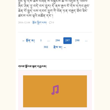
བྱུང་སྟེ་དེས་ཆོས་བཞིན་ས་བསྐྱངས་ཚེ་ལོ་འབུམ་དུ་འཕེལ་
ཞིང་ཤིན་ཏུ་བདེ་བར་གྱུར། དེ་ནས་རྒྱལ་པོ་དེས་དཀའ་ཐུབ་
ཆེན་པོ་སྤྱད་པས་དབང་ཕྱུག་གི་ཡོན་ཏན་བརྒྱད་ཐོབ་ཅིང་
ཚངས་པས་ལྷའི་མཚོན་དང་།
2016-12-04
·
རྩོམ་སྒྲིག་པས།
·
0
← སྔོན་མ།
1
…
296
297
298
…
302
རྗེས་མ། →
གངས་ལྗོངས་སྙན་དབྱངས།