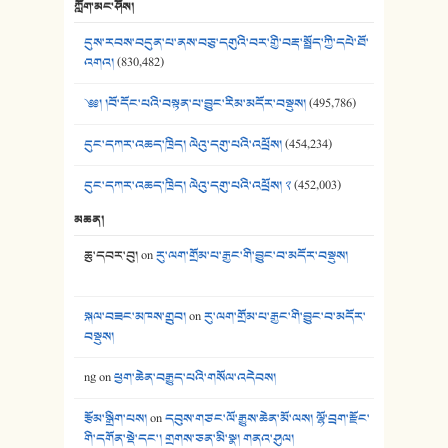
ཀློག་མང་ཤོས།
40. ང་ཚོ་ཕན་ཚུན་མཇལ་ནས། - ཟླ་སྒྲོན།
དུས་རབས་བདུན་པ་ནས་བཅུ་དགུའི་བར་གྱི་བརྡ་སྤྲོད་ཀྱི་དཔེ་ཐོ་
41. མཚན་ཚོགས་ཞབས་བྲོ་སྣ་མང་། - བོད་གཞས་ཕྱོགས་བསྒྲིགས།
འགའ།
(830,482)
༄༅། །བོ་དོང་པའི་བསྟན་པ་བྱུང་རིམ་མདོར་བསྡུས།
(495,786)
དུང་དཀར་འཆད་ཁྲིད། ལེའུ་དགུ་པའི་འཕྲོས།
(454,234)
དུང་དཀར་འཆད་ཁྲིད། ལེའུ་དགུ་པའི་འཕྲོས། ༢
(452,003)
མཆན།
ཆུ་དབར་བུ།
on
རུ་ལག་གྲོམ་པ་རྒྱང་གི་བྱུང་བ་མདོར་བསྡུས།
སྐལ་བཟང་མཁས་གྲུབ།
on
རུ་ལག་གྲོམ་པ་རྒྱང་གི་བྱུང་བ་མདོར་
བསྡུས།
ng
on
ཕྱག་ཆེན་བརྒྱུད་པའི་གསོལ་འདེབས།
རྩོམ་སྒྲིག་པས།
on
དབུས་གཙང་ལོ་རྒྱུས་ཆེན་མོ་ལས། ལྷོ་བྲག་རྫོང་
གི་དགོན་སྡེ་དང་། གྲགས་ཅན་མི་སྣ། གནའ་ཤུལ།