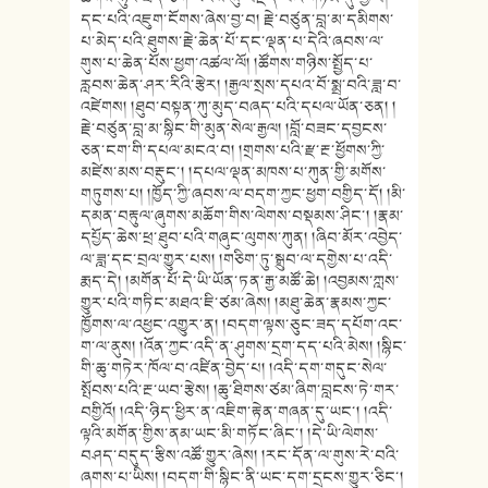
དང་པའི་འཇུག་ངོགས་ཞེས་བྱ་བ། རྗེ་བཙུན་བླ་མ་དམིགས་
པ་མེད་པའི་ཐུགས་རྗེ་ཆེན་པོ་དང་ལྡན་པ་དེའི་ཞབས་ལ་
གུས་པ་ཆེན་པོས་ཕྱག་འཚལ་ལོ། །ཚོགས་གཉིས་སྤྱོད་པ་
རླབས་ཆེན་ཤར་རིའི་རྩེར། །རྒྱལ་སྲས་དཔའ་བོ་སྨྲ་བའི་ཟླ་བ་
འཛེགས། །ཐུབ་བསྟན་ཀུ་མུད་བཞད་པའི་དཔལ་ཡོན་ཅན། །
རྗེ་བཙུན་བླ་མ་སྙིང་གི་མུན་སེལ་རྒྱལ། །བློ་བཟང་དབྱངས་
ཅན་ངག་གི་དཔལ་མངའ་བ། །གྲགས་པའི་རྫ་རྔ་ཕྱོགས་ཀྱི་
མཛེས་མས་བརྡུང་། །དཔལ་ལྡན་མཁས་པ་ཀུན་གྱི་མགོས་
གཏུགས་པ། །ཁྱོད་ཀྱི་ཞབས་ལ་བདག་ཀྱང་ཕྱག་བགྱིད་དོ། །མི་
དམན་བརྟུལ་ཞུགས་མཆོག་གིས་ལེགས་བསྡམས་ཤིང་། །རྣམ་
དཔྱོད་ཆེས་ཕྲ་ཐུབ་པའི་གཞུང་ལུགས་ཀུན། །ཞིབ་མོར་འབྱེད་
ལ་ཟླ་དང་བྲལ་གྱུར་པས། །གཅིག་ཏུ་སྒྲུབ་ལ་དགྱེས་པ་འདི་
རྨད་དེ། །མགོན་པོ་དེ་ཡི་ཡོན་ཏན་རྒྱ་མཚོ་ཆེ། །འབྱམས་ཀླས་
གྱུར་པའི་གཏིང་མཐའ་ཇི་ཙམ་ཞེས། །མཐུ་ཆེན་རྣམས་ཀྱང་
ཁྱོགས་ལ་འཕྱང་འགྱུར་ན། །བདག་ལྟས་ཅུང་ཟད་དཔོག་འང་
ག་ལ་ནུས། །འོན་ཀྱང་འདི་ན་ཤུགས་དྲག་དད་པའི་མེས། །སྙིང་
གི་ཆུ་གཏེར་ཁོལ་བ་འཛིན་བྱེད་པ། །འདི་དག་གདུང་སེལ་
སྤོབས་པའི་རྔ་ཡབ་རྩེས། །ཆུ་ཐིགས་ཙམ་ཞིག་བླངས་ཏེ་གར་
བགྱིའོ། །འདི་ཉིད་ཕྱིར་ན་འཇིག་རྟེན་གཞན་དུ་ཡང་། །འདི་
ལྟའི་མགོན་གྱིས་ནམ་ཡང་མི་གཏོང་ཞིང་། །དེ་ཡི་ལེགས་
བཤད་བདུད་རྩིས་འཚོ་གྱུར་ཞེས། །རང་དོན་ལ་གུས་རེ་བའི་
ཞགས་པ་ཡིས། །བདག་གི་སྙིང་ནི་ཡང་དག་དྲངས་གྱུར་ཅིང་།