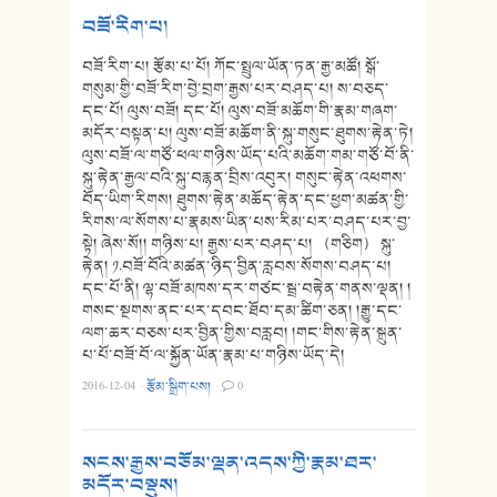
བཟོ་རིག་པ།
བཟོ་རིག་པ། རྩོམ་པ་པོ། ཀོང་སྤྲུལ་ཡོན་ཏན་རྒྱ་མཚོ། སྒོ་
གསུམ་གྱི་བཟོ་རིག་བྱེ་བྲག་རྒྱས་པར་བཤད་པ། ས་བཅད་
དང་པོ། ལུས་བཟོ། དང་པོ། ལུས་བཟོ་མཆོག་གི་རྣམ་གཞག་
མདོར་བསྟན་པ། ལུས་བཟོ་མཆོག་ནི་སྐུ་གསུང་ཐུགས་རྟེན་ཏེ།
ལུས་བཟོ་ལ་གཙོ་ཕལ་གཉིས་ཡོད་པའི་མཆོག་གམ་གཙོ་བོ་ནི་
སྐུ་རྟེན་རྒྱལ་བའི་སྐུ་བརྙན་བྲིས་འབུར། གསུང་རྟེན་འཕགས་
བོད་ཡིག་རིགས། ཐུགས་རྟེན་མཆོད་རྟེན་དང་ཕྱག་མཚན་གྱི་
རིགས་ལ་སོགས་པ་རྣམས་ཡིན་པས་རིམ་པར་བཤད་པར་བྱ་
སྟེ། ཞེས་སོ།། གཉིས་པ། རྒྱས་པར་བཤད་པ། （གཅིག） སྐུ་
རྟེན། ༡.བཟོ་བོའི་མཚན་ཉིད་བྱིན་རླབས་སོགས་བཤད་པ།
དང་པོ་ནི། ལྷ་བཟོ་མཁས་དར་གཙང་སྦྲ་བརྟེན་གནས་ལྡན། །
གསང་སྔགས་ནང་པར་དབང་ཐོབ་དམ་ཚིག་ཅན། །རྒྱུ་དང་
ལག་ཆར་བཅས་པར་བྱིན་གྱིས་བརླབ། །གང་གིས་རྟེན་སྐྲུན་
པ་པོ་བཟོ་བོ་ལ་སྐྱོན་ཡོན་རྣམ་པ་གཉིས་ཡོད་དེ།
2016-12-04
·
རྩོམ་སྒྲིག་པས།
·
0
སངས་རྒྱས་བཅོམ་ལྡན་འདས་ཀྱི་རྣམ་ཐར་
མདོར་བསྡུས།