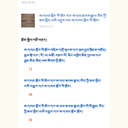
2026-08-02
29. རྣམ་བུ། - འཕྱོངས་ཞོལ་སྒྲོལ་མ།
ས་དགའ་རྫོང་གི་མིང་དང་ས་བབ་ཆགས་ཚུལ། བོད་ཀྱི་
30. སི་ལིང་འབྲི་མོ། - ཕན་ཐོག
ཆབ་སྲིད་འཕོ་འགྱུར་དང་ས་དགའ་རྫོང་གི་སྐོར།
2026-07-31
31. ཕ་ཡུལ་ཡར་ཀླུང་།
རྩོམ་སྒྲིག་གཙོ་གནད།
32. ཨ་མ།
ས་དགའ་རྫོང་གི་རྫོང་གཞིས་འགྲོ་སྟངས་དང་ཁྲལ་འུལ་ཁྲིམས་གནོན།
33. འཛོམས་པའི་ལམ།
ཡུལ་སྡེ་དང་། རི། ལ། མཚོ། གཙང་པོ། ཞིང་འབྲོག་ཐོན་ཁུངས་དང་
ཐུན་མིན་ཐོན་ལས་སོགས་ཀྱི་སྐོར།
34. ཉི་མ་སེམས་ལ་ཞོག་དང་། - ཟླ་སྒྲོན།
13
35. ང་ཚོ་ཕན་ཚུན་མཇལ་ནས། - ཟླ་སྒྲོན།
ས་དགའ་རྫོང་གི་མིང་དང་ས་བབ་ཆགས་ཚུལ། བོད་ཀྱི་ཆབ་སྲིད་
འཕོ་འགྱུར་དང་ས་དགའ་རྫོང་གི་སྐོར།
36. ཟླ་གཞོན་སྙན་དབྱངས། - ཟླ་སྒྲོན།
24
37. མཚོ་སྔོན་པོ། - ཟླ་སྒྲོན།
ས་དགའ་རྫོང་གི་མིང་དང་ས་བབ་ཆགས་ཚུལ། རྫོང་གི་ལོ་རྒྱུས། བོད་
38. ཡབ་ཡུམ། - ཟླ་སྒྲོན།
ཀྱི་ཆབ་སྲིད་འཕོ་འགྱུར་དང་ས་དགའ་རྫོང་སྐོར།
36
39. དྲིལ་བུའི་སྐལ་སྒྲ། - ཟླ་སྒྲོན།