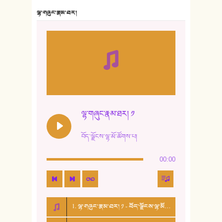
7. ལྷག་སྒྲོན་ལགས།
ལྷ་གཞུང་རྣམ་ཐར།
8. ཆང་གཞས།
9. ཆང་གཞས། ༢
10. ཆང་གཞས། ༣
11. ལོ་གསར།
12. ལོ་གསར། ༢
ལྷ་གཞུང་རྣམ་ཐར། ༡
13. ཆུང་འདྲིས། - ཟླ་སྒྲོན།
བོད་ལྗོངས་ལྷ་མོ་ཚོགས་པ།
14. སྙིང་རྗེ་མོ། - ཚེ་འགྱུར་མེད།
00:00
15. ཤམ་པ་ལ་ཡི་སྲས་མོ།
16. ལྷ་བུ་དར་བུ།
1. ལྷ་གཞུང་རྣམ་ཐར། ༡ - བོད་ལྗོངས་ལྷ་མོ་ཚོགས་པ།
17. ང་བོད་པ་ཡིན། - ཕུར་བུ་རྣམ་རྒྱལ།