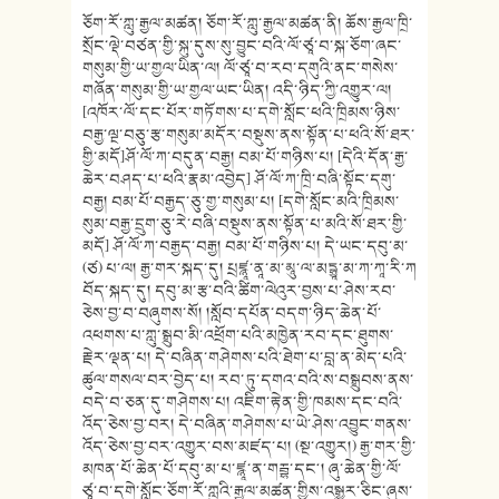
ཅོག་རོ་ཀླུ་རྒྱལ་མཚན། ཅོག་རོ་ཀླུ་རྒྱལ་མཚན་ནི། ཆོས་རྒྱལ་ཁྲི་
སྲོང་ལྡེ་བཙན་གྱི་སྐུ་དུས་སུ་བྱུང་བའི་ལོ་ཙཱ་བ་སྐ་ཅོག་ཞང་
གསུམ་གྱི་ཡ་གྱལ་ཡིན་ལ། ལོ་ཙཱ་བ་རབ་དགུའི་ནང་གསེས་
གཞོན་གསུམ་གྱི་ཡ་གྱལ་ཡང་ཡིན། འདི་ཉིད་ཀྱི་འགྱུར་ལ།
[འཁོར་ལོ་དང་པོར་གཏོགས་པ་དགེ་སློང་ཕའི་ཁྲིམས་ཉིས་
བརྒྱ་ལྔ་བཅུ་རྩ་གསུམ་མདོར་བསྡུས་ནས་སྟོན་པ་ཕའི་སོ་ཐར་
གྱི་མདོ]ཤོ་ལོ་ཀ་བདུན་བརྒྱ། བམ་པོ་གཉིས་པ། [དེའི་དོན་རྒྱ་
ཆེར་བཤད་པ་ཕའི་རྣམ་འབྱེད] ཤོ་ལོ་ཀ་ཁྲི་བཞི་སྟོང་དགུ་
བརྒྱ། བམ་པོ་བརྒྱད་ཅུ་གྱ་གསུམ་པ། [དགེ་སློང་མའི་ཁྲིམས་
སུམ་བརྒྱ་དྲུག་ཅུ་རེ་བཞི་བསྡུས་ནས་སྟོན་པ་མའི་སོ་ཐར་གྱི་
མདོ] ཤོ་ལོ་ཀ་བརྒྱད་བརྒྱ། བམ་པོ་གཉིས་པ། དེ་ཡང་དབུ་མ་
(ཙ) པ་ལ། རྒྱ་གར་སྐད་དུ། པྲཛྙཱ་ནཱ་མ་མཱུ་ལ་མདྷྱཱ་མ་ཀ་ཀཱ་རི་ཀ
བོད་སྐད་དུ། དབུ་མ་རྩ་བའི་ཚིག་ལེའུར་བྱས་པ་ཤེས་རབ་
ཅེས་བྱ་བ་བཞུགས་སོ། །སློབ་དཔོན་བདག་ཉིད་ཆེན་པོ་
འཕགས་པ་ཀླུ་སྒྲུབ་མི་འཕྲོག་པའི་མཁྱེན་རབ་དང་ཐུགས་
རྗེར་ལྡན་པ། དེ་བཞིན་གཤེགས་པའི་ཐེག་པ་བླ་ན་མེད་པའི་
ཚུལ་གསལ་བར་བྱེད་པ། རབ་ཏུ་དགའ་བའི་ས་བསྒྲུབས་ནས་
བདེ་བ་ཅན་དུ་གཤེགས་པ། འཇིག་རྟེན་གྱི་ཁམས་དང་བའི་
འོད་ཅེས་བྱ་བར། དེ་བཞིན་གཤེགས་པ་ཡེ་ཤེས་འབྱུང་གནས་
འོད་ཅེས་བྱ་བར་འགྱུར་བས་མཛད་པ། (སྔ་འགྱུར།) རྒྱ་གར་གྱི་
མཁན་པོ་ཆེན་པོ་དབུ་མ་པ་ཛྙཱ་ན་གརྦྷ་དང༌། ཞུ་ཆེན་གྱི་ལོ་
ཙཱ་བ་དགེ་སློང་ཅོག་རོ་ཀླུའི་རྒྱལ་མཚན་གྱིས་འསྒྱུར་ཅིང་ཞུས་