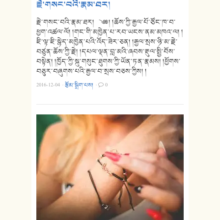
རྗེ་གསང་བའི་རྣམ་ཐར།
རྗེ་གསང་བའི་རྣམ་ཐར། ༄༅། །ཆོས་ཀྱི་རྒྱལ་པོ་ཙོང་ཁ་བ་
ཕྱག་འཚལ་ལོ། །གང་གི་མཁྱེན་པ་རབ་ཡངས་ནམ་མཁའ་ལ། །
ཇི་ལྟ་ཇི་སྙེད་མཁྱེན་པའི་འོད་ཟེར་ཅན། །རྒྱལ་སྲས་ཉི་མ་རྗེ་
བཙུན་ཆོས་ཀྱི་རྗེ། །དཔལ་ལྡན་བླ་མའི་ཞབས་རྡུལ་སྤྱི་བོས་
བསྟེན། །ཁྱོད་ཀྱི་སྐུ་གསུང་ཐུགས་ཀྱི་ཡོན་ཏན་རྣམས། །ཕྱོགས་
བཅུར་བཞུགས་པའི་རྒྱལ་བ་སྲས་བཅས་ཀྱིས། །
2016-12-04
·
རྩོམ་སྒྲིག་པས།
·
0