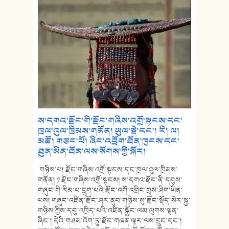
ས་དགའ་རྫོང་གི་རྫོང་གཞིས་འགྲོ་སྟངས་དང་
ཁྲལ་འུལ་ཁྲིམས་གནོན། ཡུལ་སྡེ་དང་། རི། ལ།
མཚོ། གཙང་པོ། ཞིང་འབྲོག་ཐོན་ཁུངས་དང་
ཐུན་མིན་ཐོན་ལས་སོགས་ཀྱི་སྐོར།
གཉིས་པ། རྫོང་གཞིས་འགྲོ་སྟངས་དང་ཁྲལ་འུལ་ཁྲིམས་
གནོན། ༡ རྫོང་གཞིས་འགྲོ་སྟངས། ས་དགའ་རྫོང་ནི་དབུས་
གཞུང་གི་རིམ་པ་དྲུག་པའི་རྫོང་འགོ་འབྲིང་གྲས་ཤིག་ཡིན་
པས། གཞུང་འཛིན་རྫོང་ཤར་ནུབ་གཉིས་སུ་རྫོང་སྡོད་སེར་སྐྱ་
གཉིས་ཀྱིས་དབུ་འཁྲིད་པའི་འཛིན་སྐྱོང་ལམ་ལུགས་ལྡན་
ཞིང་། དེའི་གཤམ་འོག་ཏུ་རྫོང་གཞན་ལྟར་ལས་དྲུང་དང་།