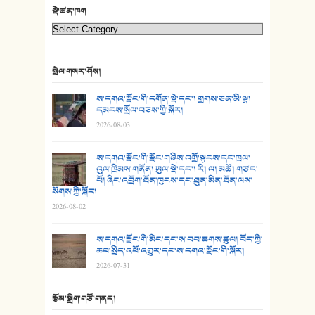
22. བཀྲ་ཤིས་ཁང་གསར།
སྡེ་ཚན་ཁག
23. ཕོ་རྒོད་པོ།
24. མིག་ཆུ་དམར་པོ།
སྤེལ་གསར་ཤོས།
25. མགྲོན་པོ།
ས་དགའ་རྫོང་གི་དགོན་སྡེ་དང་། གྲགས་ཅན་མི་སྣ།
དམངས་སྲོལ་བཅས་ཀྱི་སྐོར།
2026-08-03
26. ཨ་མའི་ཐང་ཁུག
27. ལྕེ་བདེ་ཞོལ་གྱི་པང་གདན།
ས་དགའ་རྫོང་གི་རྫོང་གཞིས་འགྲོ་སྟངས་དང་ཁྲལ་
འུལ་ཁྲིམས་གནོན། ཡུལ་སྡེ་དང་། རི། ལ། མཚོ། གཙང་
པོ། ཞིང་འབྲོག་ཐོན་ཁུངས་དང་ཐུན་མིན་ཐོན་ལས་
28. སྟོད་གཞས། - ཕན་ཐོག
སོགས་ཀྱི་སྐོར།
2026-08-02
29. རྣམ་བུ། - འཕྱོངས་ཞོལ་སྒྲོལ་མ།
ས་དགའ་རྫོང་གི་མིང་དང་ས་བབ་ཆགས་ཚུལ། བོད་ཀྱི་
30. སི་ལིང་འབྲི་མོ། - ཕན་ཐོག
ཆབ་སྲིད་འཕོ་འགྱུར་དང་ས་དགའ་རྫོང་གི་སྐོར།
2026-07-31
31. ཕ་ཡུལ་ཡར་ཀླུང་།
རྩོམ་སྒྲིག་གཙོ་གནད།
32. ཨ་མ།