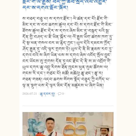
རྫོང་གི་ལོ་རྒྱུས། བོད་ཀྱི་ཆབ་སྲིད་འཕོ་འགྱུར་
དང་ས་དགའ་རྫོང་སྐོར།
ས་བཅད་བཅུ་པ། ས་དགའ་རྫོང་། ལེ་ཚན་དང་པོ། རྫོང་གི་
མིང་དང་ས་བབ་ཆགས་ཚུལ། དང་པོ། ས་དགའ་རྫོང་གི་མིང་
ཐོགས་ཚུལ། རྫོང་དེར་ས་དགའ་ཞེས་མིང་དུ་བསྙད་པའི་སྒྲ་
དོན་གྱི་བཤད་པ་ཇི་ཡིན་སྐོར་ལ། ལོ་རྒྱུས་ཡིག་ཚགས་ཁག་ཏུ་
དེ་སྔ་ཕན་གསལ་བར་མ་རྙེད་ཀྱང་། ཡུལ་དེའི་དམངས་ཁྲོད་
ཤོད་རྒྱུན་དུ་འདི་ལྟར་གྲགས་ཏེ། ཡུལ་དེ་ནི་མི་རྣམས་རབ་ཏུ་
དགའ་བའི་ས་ཞིག་ཡིན་པས་ས་དགའ་ཞེས་འབོད་སྲོལ་བྱུང་
བར་ཡོངས་སུ་གྲགས། དོན་དུའང་རྫོང་དེ་ནི་ས་མ་འབྲོག་གི་
ཡུལ་དཀར་ཆུ་འབྲུ་རིགས་ཐོན་ཁུངས་ཕུན་སུམ་ཚོགས་ལ།
གངས་རི་དང་། གཙང་པོ། མཚོ། མཚེའུ། རྩྭ་ཐང་། རྩྭ་ར།
གཅན་གཟན། འདབ་ཆགས་སོགས་སྣོད་བཅུད་ཀྱི་བཀོད་པ་
ལྟ་ན་སྡུག་པས་དེ་ལྟར་མིང་དོན་མཚུངས་པ་ཞིག་ཡིན།
2026-07-21
·
ཆུ་དབར་བུ།
·
0