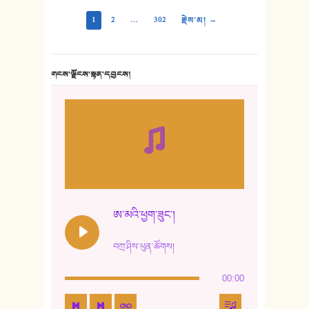
1
2
…
302
རྗེས་མ། →
གངས་ལྗོངས་སྙན་དབྱངས།
ཨ་མའི་ཕྱག་ཟུང་།
བཀྲ་ཤིས་ཕུན་ཚོགས།
00:00