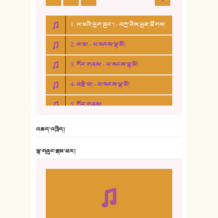
1. ཨ་མའི་ཕྱག་ཟུང་། - བཀྲ་ཤིས་ཕུན་ཚོགས།
2. ཨ་མ། - པ་སངས་ལྷ་མོ།
3. ཀོང་གཞས། - པ་སངས་ལྷ་མོ།
4. བརྩེ་བ། - པ་སངས་ལྷ་མོ།
5. ཀོང་གཞས།
6. ཆོལ་གསུམ་བྲོ་གཞས། - སྒྲོན་གསལ།
འཆད་འཁྲིད།
7. ལྷག་སྒྲོན་ལགས།
ལྷ་གཞུང་རྣམ་ཐར།
8. ཆང་གཞས།
9. ཆང་གཞས། ༢
10. ཆང་གཞས། ༣