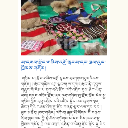
ས་དགའ་རྫོང་གཞིས་འགྲོ་སྟངས་དང་ཁྲལ་འུལ་
ཁྲིམས་གནོན།
གཉིས་པ། རྫོང་གཞིས་འགྲོ་སྟངས་དང་ཁྲལ་འུལ་ཁྲིམས་
གནོན། ༡ རྫོང་གཞིས་འགྲོ་སྟངས། ས་དགའ་རྫོང་ནི་དབུས་
གཞུང་གི་རིམ་པ་དྲུག་པའི་རྫོང་འགོ་འབྲིང་གྲས་ཤིག་ཡིན་
པས། གཞུང་འཛིན་རྫོང་ཤར་ནུབ་གཉིས་སུ་རྫོང་སྡོད་སེར་སྐྱ་
གཉིས་ཀྱིས་དབུ་འཁྲིད་པའི་འཛིན་སྐྱོང་ལམ་ལུགས་ལྡན་
ཞིང་། དེའི་གཤམ་འོག་ཏུ་རྫོང་གཞན་ལྟར་ལས་དྲུང་དང་།
ཕྱག་མཛོད། ཁང་གཉེར། འགོ་བ། རྒན་པོ་སོགས་གོ་གནས་
རིམ་གྲས་ལས་ཀྱི་སྣེ་མོར་གཏོགས་པ་དག་གིས་ཁྲལ་བསྡུ་
ཁྲིམས་གནོན་གྱི་ལས་འཁུར་འཛིན་པ་ཡིན། རྫོང་སྡོད་སྐྱ་སེར་