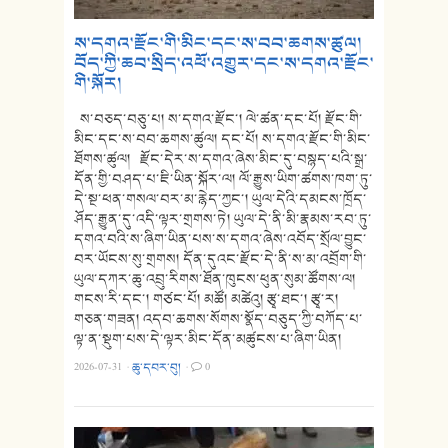
ས་དགའ་རྫོང་གི་མིང་དང་ས་བབ་ཆགས་ཚུལ།
བོད་ཀྱི་ཆབ་སྲིད་འཕོ་འགྱུར་དང་ས་དགའ་རྫོང་
གི་སྐོར།
ས་བཅད་བཅུ་པ། ས་དགའ་རྫོང་། ལེ་ཚན་དང་པོ། རྫོང་གི་
མིང་དང་ས་བབ་ཆགས་ཚུལ། དང་པོ། ས་དགའ་རྫོང་གི་མིང་
ཐོགས་ཚུལ། རྫོང་དེར་ས་དགའ་ཞེས་མིང་དུ་བསྙད་པའི་སྒྲ་
དོན་གྱི་བཤད་པ་ཇི་ཡིན་སྐོར་ལ། ལོ་རྒྱུས་ཡིག་ཚགས་ཁག་ཏུ་
དེ་སྔ་ཕན་གསལ་བར་མ་རྙེད་ཀྱང་། ཡུལ་དེའི་དམངས་ཁྲོད་
ཤོད་རྒྱུན་དུ་འདི་ལྟར་གྲགས་ཏེ། ཡུལ་དེ་ནི་མི་རྣམས་རབ་ཏུ་
དགའ་བའི་ས་ཞིག་ཡིན་པས་ས་དགའ་ཞེས་འབོད་སྲོལ་བྱུང་
བར་ཡོངས་སུ་གྲགས། དོན་དུའང་རྫོང་དེ་ནི་ས་མ་འབྲོག་གི་
ཡུལ་དཀར་ཆུ་འབྲུ་རིགས་ཐོན་ཁུངས་ཕུན་སུམ་ཚོགས་ལ།
གངས་རི་དང་། གཙང་པོ། མཚོ། མཚེའུ། རྩྭ་ཐང་། རྩྭ་ར།
གཅན་གཟན། འདབ་ཆགས་སོགས་སྣོད་བཅུད་ཀྱི་བཀོད་པ་
ལྟ་ན་སྡུག་པས་དེ་ལྟར་མིང་དོན་མཚུངས་པ་ཞིག་ཡིན།
2026-07-31
·
ཆུ་དབར་བུ།
·
0