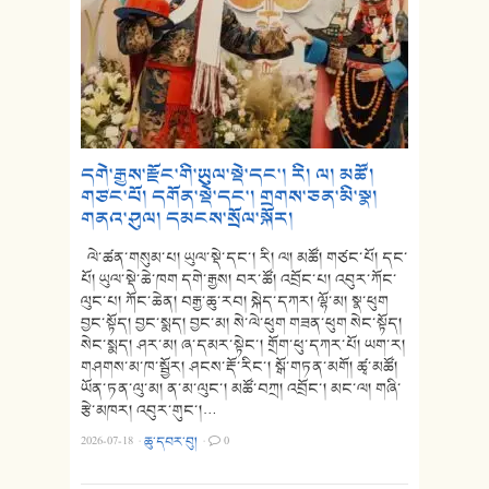
དགེ་རྒྱས་རྫོང་གི་ཡུལ་སྡེ་དང་། རི། ལ། མཚོ།
གཙང་པོ། དགོན་སྡེ་དང་། གྲགས་ཅན་མི་སྣ།
གནའ་ཤུལ། དམངས་སྲོལ་སྐོར།
ལེ་ཚན་གསུམ་པ། ཡུལ་སྡེ་དང་། རི། ལ། མཚོ། གཙང་པོ། དང་
པོ། ཡུལ་སྡེ་ཆེ་ཁག དགེ་རྒྱས། བར་ཚོ། འབྲོང་པ། འབུར་ཀོང་
ལུང་པ། ཀོང་ཆེན། བརྒྱ་ཆུ་རབ། སྐེད་དཀར། ལྷོ་མ། སྣ་ཕུག
བྱང་སྟོད། བྱང་སྨད། བྱང་མ། སེ་ལེ་ཕུག གཟན་ཕུག སེང་སྟོད།
སེང་སྨད། ཤར་མ། ཞ་དམར་སྟེང་། གྲོག་ཕུ་དཀར་པོ། ཡག་ར།
གཤགས་མ་ཁ་སྦྱོར། ཤངས་རྡོ་རིང་། སྒོ་གཏན་མགོ། ཚྭ་མཚོ།
ཡོན་ཏན་ལུ་མ། ན་མ་ལུང་། མཚོ་བཀྲ། འབྲོང་། མང་ལ། གཞི་
རྩེ་མཁར། འབུར་གུང་།…
2026-07-18
·
ཆུ་དབར་བུ།
·
0