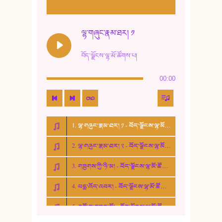
11. ལོ་གསར།
12. ལོ་གསར། ༢
ལྷ་གཞུང་རྣམ་ཐར། ༡
13. ཆུང་འདྲིས། - ཟླ་སྒྲོན།
བོད་ལྗོངས་ལྷ་མོ་ཚོགས་པ།
14. སྙིང་རྗེ་མོ། - ཚེ་འགྱུར་མེད།
00:00
15. ཤམ་པ་ལ་ཡི་སྲས་མོ།
16. ལྷ་བུ་དར་བུ།
1. ལྷ་གཞུང་རྣམ་ཐར། ༡ - བོད་ལྗོངས་ལྷ་མོ་ཚོགས་པ།
17. ང་བོད་པ་ཡིན། - ཕུར་བུ་རྣམ་རྒྱལ།
2. ལྷ་གཞུང་རྣམ་ཐར། ༢ - བོད་ལྗོངས་ལྷ་མོ་ཚོགས་པ།
18. ང་ལ་བྱམས་པའི་ཨ་མ།
3. གཟུགས་ཀྱི་ཉི་མ། - བོད་ལྗོངས་ལྷ་མོ་ཚོགས་པ།
19. ཆ་རྐྱེན་མེད་པའི་སེམས།
4. པདྨ་འོད་འབར། - བོད་ལྗོངས་ལྷ་མོ་ཚོགས་པ།
20. བསྟན་རྒྱས་གླིང་།
5. འགྲོ་བ་བཟང་མོ། - བོད་ལྗོངས་ལྷ་མོ་ཚོགས་པ།
21. ཕ་སྐད།