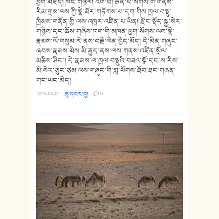
ཕྱག་མཛོད། ཁང་གཉེར། འགོ་བ། རྒན་པོ་སོགས་གོ་གནས་
རིམ་གྲས་ལས་ཀྱི་སྣེ་མོར་གཏོགས་པ་དག་གིས་ཁྲལ་བསྡུ་
ཁྲིམས་གནོན་གྱི་ལས་འཁུར་འཛིན་པ་ཡིན། རྫོང་སྡོད་སྐྱ་སེར་
གཉིས་དང་ཆོས་གཞིས་ཁག་གི་མཁན་ཕྱག་སོགས་ལས་སྣེ་
རྣམས་ལོ་གསུམ་རེ་ནས་བརྗེ་ལེན་བྱེད་མོད། དེ་མིན་གཞུང་
ཞབས་རྣམས་མེས་མི་རྒྱུད་ནས་ལས་གནས་འཛིན་སྲོལ་
མཆིས་ཤིང་། དེ་རྣམས་ལ་ཁྲལ་བསྡུའི་བཟའ་སྒོ་དང་ས་རིས་
མི་སེར་ཅུང་ཙམ་ལས་གཞུང་གི་གླ་ཕོགས་ཐོབ་ཐང་གཞན་
གང་ཡང་མེད།
2026-08-02
·
ཆུ་དབར་བུ།
·
0