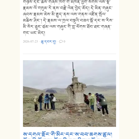
གཉིས་དང་ཆོས་གཞིས་ཁག་གི་མཁན་ཕྱག་སོགས་ལས་སྣེ་
རྣམས་ལོ་གསུམ་རེ་ནས་བརྗེ་ལེན་བྱེད་མོད། དེ་མིན་གཞུང་
ཞབས་རྣམས་མེས་མི་རྒྱུད་ནས་ལས་གནས་འཛིན་སྲོལ་
མཆིས་ཤིང་། དེ་རྣམས་ལ་ཁྲལ་བསྡུའི་བཟའ་སྒོ་དང་ས་རིས་
མི་སེར་ཅུང་ཙམ་ལས་གཞུང་གི་གླ་ཕོགས་ཐོབ་ཐང་གཞན་
གང་ཡང་མེད།
2026-07-23
·
ཆུ་དབར་བུ།
·
0
ས་དགའ་རྫོང་གི་མིང་དང་ས་བབ་ཆགས་ཚུལ།