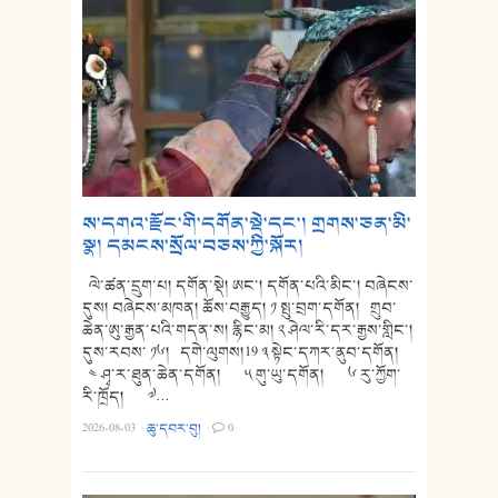
ས་དགའ་རྫོང་གི་དགོན་སྡེ་དང་། གྲགས་ཅན་མི་
སྣ། དམངས་སྲོལ་བཅས་ཀྱི་སྐོར།
ལེ་ཚན་དྲུག་པ། དགོན་སྡེ། ཨང་། དགོན་པའི་མིང་། བཞེངས་
དུས། བཞེངས་མཁན། ཆོས་བརྒྱུད། ༡ སྤུ་བྲག་དགོན། གྲུབ་
ཆེན་ཨུ་རྒྱན་པའི་གདན་ས། རྙིང་མ། ༢ ཤེལ་རི་དར་རྒྱས་གླིང་།
དུས་རབས་ ༡༦། དགེ་ལུགས།19 ༣ སྟེང་དཀར་ནུབ་དགོན།
༤ ཤྭ་ར་ཐུན་ཆེན་དགོན། ༥ གུ་ཡུ་དགོན། ༦ རུ་ཀྱོག་
རི་ཁྲོད། ༧…
2026-08-03
·
ཆུ་དབར་བུ།
·
0