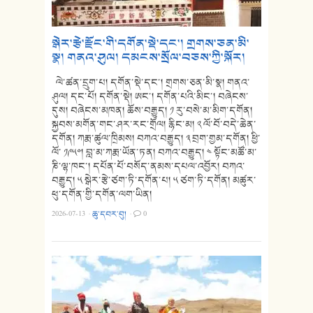
སྒེར་རྩེ་རྫོང་གི་དགོན་སྡེ་དང་། གྲགས་ཅན་མི་
སྣ། གནའ་ཤུལ། དམངས་སྲོལ་བཅས་ཀྱི་སྐོར།
ལེ་ཚན་དྲུག་པ། དགོན་སྡེ་དང་། གྲགས་ཅན་མི་སྣ། གནའ་
ཤུལ། དང་པོ། དགོན་སྡེ། ཨང་། དགོན་པའི་མིང་། བཞེངས་
དུས། བཞེངས་མཁན། ཆོས་བརྒྱུད། ༡ རུ་བསེ་མ་མིག་དགོན།
སྐྱབས་མགོན་གང་ཤར་རང་གྲོལ། རྙིང་མ། ༢ ལོ་བོ་བདེ་ཆེན་
དགོན། ཀརྨ་ཚུལ་ཁྲིམས། བཀའ་བརྒྱུད། ༣ བྲག་གྱམ་དགོན། ཕྱི་
ལོ་ ༡༩༥༠། བླ་མ་ཀརྨ་ཡོན་ཏན། བཀའ་བརྒྱུད། ༤ སྟོང་མཚོ་མ་
ཎི་ལྷ་ཁང་། དཔོན་པོ་བསོད་ནམས་དཔལ་འབྱོར། བཀའ་
བརྒྱུད། ༥ སྒེར་རྩེ་ཙག་ཏི་དགོན་པ། ༥ ཙག་ཏི་དགོན། མཚུར་
ཕུ་དགོན་གྱི་དགོན་ལག་ཡིན།
2026-07-13
·
ཆུ་དབར་བུ།
·
0