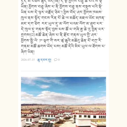
དུད་མ་བཅས་ཚུད་ཡོད།)ནི། དེ་སྔ་ཕྱོགས་བཅུ་ཚོ་པའི་ས་སྡེ་
ཡིན། ཕྱོགས་བཅུ་ཞེས་པ་ནི་ཕྱོགས་བཅུ་ནས་བསྡུས་པའི་སྡེ་
ཡིན་པས་དེ་ལྟར་བརྗོད་ཅིང་། ཕྱིས་བོད་ཤར་ཕྱོགས་ཁམས་
ཁུལ་ནས་སྟོད་གངས་རིན་པོ་ཆེ་ལ་མཆོད་མཇལ་ཡོང་མཁན་
མང་དག་ཅིག རང་ཡུལ་དུ་མ་ལོག་པའམ་ལོག་མ་ཐུབ་པར་
དེ་ཁུལ་དུ་གནས་སྡོད་བྱས་པས་ཚོ་པ་གཞི་རྒྱ་ཆེ་རུ་ཕྱིན་པར་
གྲགས།[2] མཚོ་ཆེན་ཞེས་པ་ནི་རྫོང་གནས་ཡུལ་གྱི་ཤར་
ཕྱོགས་སྤྱི་ལེ་ ༡༠ ལྷག་གི་སར་ཚྭ་ཆུའི་མཚེའུ་ཆེན་པོ་བཀྲ་རི་
གནམ་མཚོ་ཆགས་ཡོད་པས། མཚོ་དེའི་མིང་ཡུལ་ལ་ཐོགས་པ་
ཞིག་ཡིན།
2026-07-15
·
ཆུ་དབར་བུ།
·
0