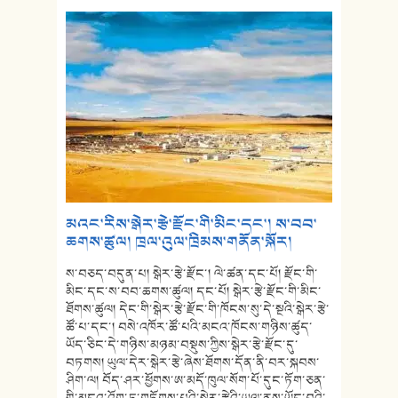
མའང་རིས་སྒེར་རྩེ་རྫོང་གི་མིང་དང་། ས་བབ་
ཆགས་ཚུལ། ཁྲལ་འུལ་ཁྲིམས་གནོན་སྐོར།
ས་བཅད་བདུན་པ། སྒེར་རྩེ་རྫོང་། ལེ་ཚན་དང་པོ། རྫོང་གི་
མིང་དང་ས་བབ་ཆགས་ཚུལ། དང་པོ། སྒེར་རྩེ་རྫོང་གི་མིང་
ཐོགས་ཚུལ། དེང་གི་སྒེར་རྩེ་རྫོང་གི་ཁོངས་སུ་དེ་སྔའི་སྒེར་རྩེ་
ཚོ་པ་དང་། བསེ་འཁོར་ཚོ་པའི་མངའ་ཁོངས་གཉིས་ཚུད་
ཡོད་ཅིང་དེ་གཉིས་མཉམ་བསྡུས་ཀྱིས་སྒེར་རྩེ་རྫོང་དུ་
བཏགས། ཡུལ་དེར་སྒེར་རྩེ་ཞེས་ཐོགས་དོན་ནི་བར་སྐབས་
ཤིག་ལ། བོད་ཤར་ཕྱོགས་ཨ་མདོ་ཁུལ་སོག་པོ་དུང་ཏོག་ཅན་
གྱི་མངའ་འོག་ཏུ་གཏོགས་པའི་སྒེར་རྩེའི་ཡུལ་ནས་ཡོང་བའི་