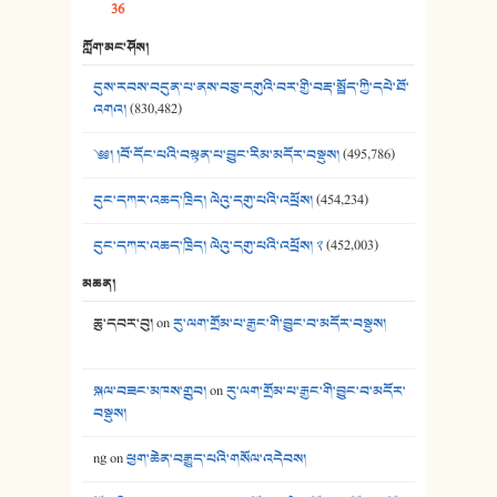
36
39. དྲིལ་བུའི་སྐལ་སྒྲ། - ཟླ་སྒྲོན།
ཀློག་མང་ཤོས།
40. ང་ཚོ་ཕན་ཚུན་མཇལ་ནས། - ཟླ་སྒྲོན།
དུས་རབས་བདུན་པ་ནས་བཅུ་དགུའི་བར་གྱི་བརྡ་སྤྲོད་ཀྱི་དཔེ་ཐོ་
41. མཚན་ཚོགས་ཞབས་བྲོ་སྣ་མང་། - བོད་གཞས་ཕྱོགས་བསྒྲིགས།
འགའ།
(830,482)
༄༅། །བོ་དོང་པའི་བསྟན་པ་བྱུང་རིམ་མདོར་བསྡུས།
(495,786)
དུང་དཀར་འཆད་ཁྲིད། ལེའུ་དགུ་པའི་འཕྲོས།
(454,234)
དུང་དཀར་འཆད་ཁྲིད། ལེའུ་དགུ་པའི་འཕྲོས། ༢
(452,003)
མཆན།
ཆུ་དབར་བུ།
on
རུ་ལག་གྲོམ་པ་རྒྱང་གི་བྱུང་བ་མདོར་བསྡུས།
སྐལ་བཟང་མཁས་གྲུབ།
on
རུ་ལག་གྲོམ་པ་རྒྱང་གི་བྱུང་བ་མདོར་
བསྡུས།
ng
on
ཕྱག་ཆེན་བརྒྱུད་པའི་གསོལ་འདེབས།