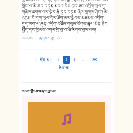
གྲོང་པ་མི་ཚང་བདུན་མངའ་རིས་བྱང་ཐང་འབྲོག་ཁུལ་དུ་
གཞིས་ཆགས་པར་སྒེར་རྩེ་དུད་བདུན་ཞེས་གྲགས་ཤིང་། མི་
འཁྱམ་དེ་དག་ཡུལ་དེར་ཐོག་མར་སླེབས་མཚམས་འབྲོག་
དུད་ཁག་ལ་རྐུན་འཕྲོག་བཅོམ་གསུམ་སོགས་ཚུལ་མིན་རྩིང་
སྤྱོད་དང་ཁྲིམས་འགལ་གྱི་བྱ་བ་ཅི་རིགས་བྱས་པས།
2026-07-10
·
ཆུ་དབར་བུ།
·
0
← སྔོན་མ།
1
2
3
…
302
རྗེས་མ། →
གངས་ལྗོངས་སྙན་དབྱངས།