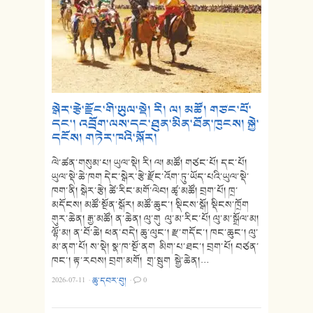
སྒེར་རྩེ་རྫོང་གི་ཡུལ་སྡེ། རི། ལ། མཚོ། གཙང་པོ་
དང་། འབྲོག་ལས་དང་ཐུན་མིན་ཐོན་ཁུངས། སྐྱེ་
དངོས། གཏེར་ཁའི་སྐོར།
ལེ་ཚན་གསུམ་པ། ཡུལ་སྡེ། རི། ལ། མཚོ། གཙང་པོ། དང་པོ།
ཡུལ་སྡེ་ཆེ་ཁག དེང་སྒེར་རྩེ་རྫོང་འོག་ཏུ་ཡོད་པའི་ཡུལ་སྡེ་
ཁག་ནི། སྒེར་རྩེ། ཚེ་རིང་མགོ་ལེབ། ཚྭ་མཚོ། བྲག་པོ། ཁྲ་
མདོངས། མཚོ་སྔོན་སྒོར། མཚོ་ཆུང་། སྡིངས་སྒོ། སྡིངས་ཁྲོག
གུར་ཆེན། རྒྱ་མཚོ། ན་ཆེན། ལུ་གུ ལུ་མ་རིང་པོ། ལུ་མ་སྒྲོལ་མ།
ལྷོ་མ། ན་བོ་ཆེ། ཕན་བདེ། ཆུ་ལུང་། རྫ་གདོང་། ཁང་ཆུང་། ལུ་
མ་ནག་པོ། ས་སྡེ། སྣ་ཁ་སྔོ་ནག མིག་པ་ཐང་། བྲག་པོ། བཙན་
ཁང་། རྟ་རབས། བྲག་མགོ། གྲ་སྦུག སྒྱེ་ཆེན།…
2026-07-11
·
ཆུ་དབར་བུ།
·
0