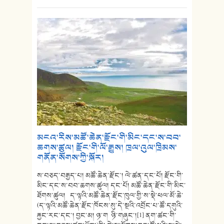
མངའ་རིས་མཚོ་ཆེན་རྫོང་གི་མིང་དང་ས་བབ་
ཆགས་ཚུལ། རྫོང་གི་ལོ་རྒྱུས། ཁྲལ་འུལ་ཁྲིམས་
གནོན་སོགས་ཀྱི་སྐོར།
ས་བཅད་བརྒྱད་པ། མཚོ་ཆེན་རྫོང་། ལེ་ཚན་དང་པོ། རྫོང་གི་
མིང་དང་ས་བབ་ཆགས་ཚུལ། དང་པོ། མཚོ་ཆེན་རྫོང་གི་མིང་
ཐོགས་ཚུལ། ད་ལྟའི་མཚོ་ཆེན་རྫོང་ཁུལ་གྱི་ས་སྡེ་ཕལ་མོ་ཆེ་
(ད་ལྟའི་མཚོ་ཆེན་རྫོང་ཁོངས་སུ་དེ་སྔའི་འབྲོང་པ་ཚོ་དགུའི་
རྐྱང་རང་དང་། བྱང་མ། ཉ་ག ཉི་གཞུང་།[1] ནག་ཚང་གི་