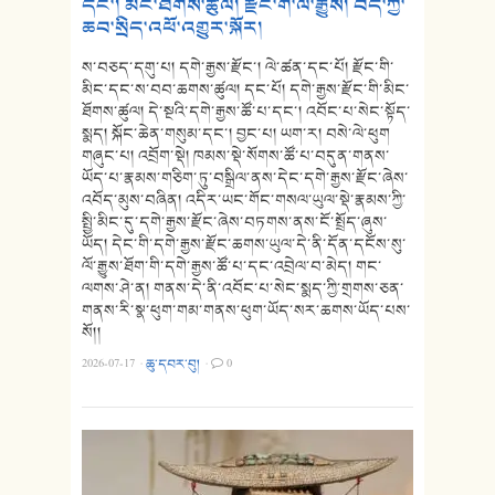
དང་། མིང་ཐོགས་ཚུལ། རྫོང་གི་ལོ་རྒྱུས། བོད་ཀྱི་
ཆབ་སྲིད་འཕོ་འགྱུར་སྐོར།
ས་བཅད་དགུ་པ། དགེ་རྒྱས་རྫོང་། ལེ་ཚན་དང་པོ། རྫོང་གི་
མིང་དང་ས་བབ་ཆགས་ཚུལ། དང་པོ། དགེ་རྒྱས་རྫོང་གི་མིང་
ཐོགས་ཚུལ། དེ་སྔའི་དགེ་རྒྱས་ཚོ་པ་དང་། འབོང་པ་སེང་སྟོད་
སྨད། སྐོང་ཆེན་གསུམ་དང་། བྱང་པ། ཡག་ར། བསེ་ལེ་ཕུག
གཞུང་པ། འབྲོག་སྡེ། ཁམས་སྡེ་སོགས་ཚོ་པ་བདུན་གནས་
ཡོད་པ་རྣམས་གཅིག་ཏུ་བསྒྲིལ་ནས་དེང་དགེ་རྒྱས་རྫོང་ཞེས་
འབོད་མུས་བཞིན། འདིར་ཡང་གོང་གསལ་ཡུལ་སྡེ་རྣམས་ཀྱི་
སྤྱི་མིང་དུ་དགེ་རྒྱས་རྫོང་ཞེས་བཏགས་ནས་ངོ་སྤྲོད་ཞུས་
ཡོད། དེང་གི་དགེ་རྒྱས་རྫོང་ཆགས་ཡུལ་དེ་ནི་དོན་དངོས་སུ་
ལོ་རྒྱུས་ཐོག་གི་དགེ་རྒྱས་ཚོ་པ་དང་འབྲེལ་བ་མེད། གང་
ལགས་ཤེ་ན། གནས་དེ་ནི་འབོང་པ་སེང་སྨད་ཀྱི་གྲགས་ཅན་
གནས་རི་སྣ་ཕུག་གམ་གནས་ཕུག་ཡོད་སར་ཆགས་ཡོད་པས་
སོ།།
2026-07-17
·
ཆུ་དབར་བུ།
·
0