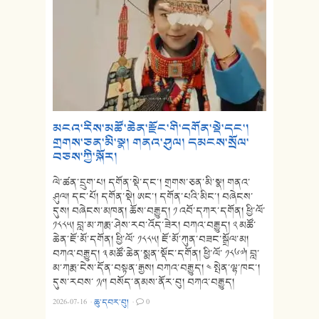
མངའ་རིས་མཚོ་ཆེན་རྫོང་གི་དགོན་སྡེ་དང་།
གྲགས་ཅན་མི་སྣ། གནའ་ཤུལ། དམངས་སྲོལ་
བཅས་ཀྱི་སྐོར།
ལེ་ཚན་དྲུག་པ། དགོན་སྡེ་དང་། གྲགས་ཅན་མི་སྣ། གནའ་
ཤུལ། དང་པོ། དགོན་སྡེ། ཨང་། དགོན་པའི་མིང་། བཞེངས་
དུས། བཞེངས་མཁན། ཆོས་བརྒྱུད། ༡ འབོ་དཀར་དགོན། ཕྱི་ལོ་
༡༨༨༥། བླ་མ་ཀརྨ་ཤེས་རབ་འོད་ཟེར། བཀའ་བརྒྱུད། ༢ མཚོ་
ཆེན་ཇོ་མོ་དགོན། ཕྱི་ལོ་ ༡༨༨༥། ཇོ་མོ་ཀུན་བཟང་སྒྲོལ་མ།
བཀའ་བརྒྱུད། ༣ མཚོ་ཆེན་སྨན་སྡོང་དགོན། ཕྱི་ལོ་ ༡༨༦༧། བླ་
མ་ཀརྨ་ངེས་དོན་བསྟན་རྒྱས། བཀའ་བརྒྱུད། ༤ སྤེན་ལྷ་ཁང་།
དུས་རབས་ ༡༩། བསོད་ནམས་ནོར་བུ། བཀའ་བརྒྱུད།
2026-07-16
·
ཆུ་དབར་བུ།
·
0