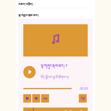
6. ཆོལ་གསུམ་བྲོ་གཞས། - སྒྲོན་གསལ།
འཆད་འཁྲིད།
7. ལྷག་སྒྲོན་ལགས།
ལྷ་གཞུང་རྣམ་ཐར།
8. ཆང་གཞས།
9. ཆང་གཞས། ༢
10. ཆང་གཞས། ༣
11. ལོ་གསར།
12. ལོ་གསར། ༢
ལྷ་གཞུང་རྣམ་ཐར། ༡
13. ཆུང་འདྲིས། - ཟླ་སྒྲོན།
བོད་ལྗོངས་ལྷ་མོ་ཚོགས་པ།
14. སྙིང་རྗེ་མོ། - ཚེ་འགྱུར་མེད།
00:00
15. ཤམ་པ་ལ་ཡི་སྲས་མོ།
16. ལྷ་བུ་དར་བུ།