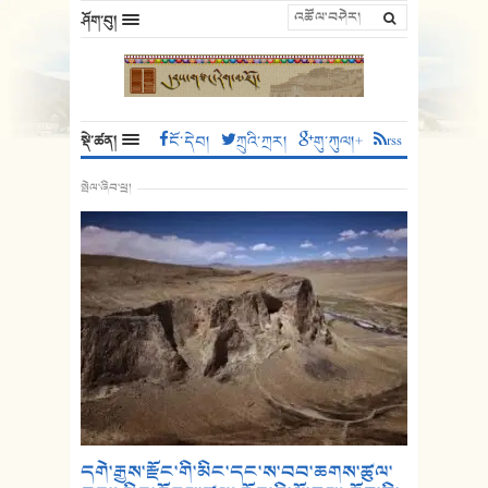
ཤོག་བུ།
སྡེ་ཚན།
ངོ་དེབ།
ཀྲུའི་ཀྲར།
གུ་ཀུལ།+
rss
སྤེལ་ཞིབ་ཕྲ།
དགེ་རྒྱས་རྫོང་གི་མིང་དང་ས་བབ་ཆགས་ཚུལ་