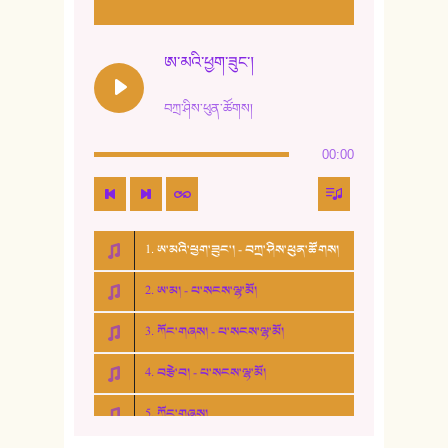
ཨ་མའི་ཕྱག་ཟུང་།
བཀྲ་ཤིས་ཕུན་ཚོགས།
00:00
1. ཨ་མའི་ཕྱག་ཟུང་། - བཀྲ་ཤིས་ཕུན་ཚོགས།
2. ཨ་མ། - པ་སངས་ལྷ་མོ།
3. ཀོང་གཞས། - པ་སངས་ལྷ་མོ།
4. བརྩེ་བ། - པ་སངས་ལྷ་མོ།
5. ཀོང་གཞས།