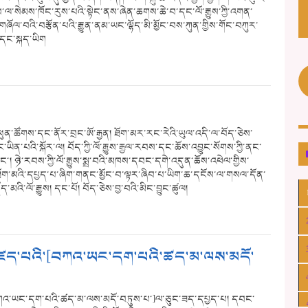
གནས་ལ་སེམས་ཁོང་རུས་པའི་སྟེང་ནས་ཞེན་ཆགས་ཆེ་བ་དང་ལོ་རྒྱུས་ཀྱི་འགན་
ོལ་བའི་བརྩོན་པའི་རྒྱུན་ནམ་ཡང་ལྷོད་མི་མྱོང་བས་ཀུན་གྱིས་གོང་བཀུར་
ས་དང་སྐད་ཡིག
ན་ཕུན་ཚོགས་དང་ནོར་བྲང་ཨོ་རྒྱན། ཐོག་མར་རང་རེའི་ཡུལ་འདི་ལ་བོད་ཅེས་
་ཡིན་པའི་སྐོར་ལ། བོད་ཀྱི་ལོ་རྒྱུས་རྒྱལ་རབས་དང་ཆོས་འབྱུང་སོགས་ཀྱི་ནང་
་། ཉེ་རབས་ཀྱི་ལོ་རྒྱུས་སྨྲ་བའི་མཁས་དབང་དགེ་འདུན་ཆོས་འཕེལ་གྱིས་
ག་མའི་དཔྱད་པ་ཞིག་གནང་མྱོང་བ་ལྟར་ཞིབ་པ་ཡིག་ཆ་དངོས་ལ་གསལ་དོན་
མའི་ལོ་རྒྱུས། དང་པོ། བོད་ཅེས་བྱ་བའི་མིང་བྱུང་ཚུལ།
ིས་མཛད་པའི་[བཀའ་ཡང་དག་པའི་ཚད་མ་ལས་མདོ་
ི་[བཀའ་ཡང་དག་པའི་ཚད་མ་ལས་མདོ་བཏུས་པ་]ལ་ཅུང་ཟད་དཔྱད་པ། དབང་