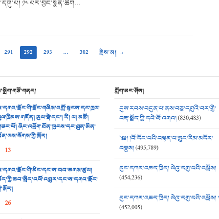
དགུ་པ། ༡༤ པར་བྱང་སྨོན་ཚིག…
291
292
293
…
302
རྗེས་མ། →
མ་སྒྲིག་གཙོ་གནད།
ཀློག་མང་ཤོས།
་དགའ་རྫོང་གི་རྫོང་གཞིས་འགྲོ་སྟངས་དང་ཁྲལ་
དུས་རབས་བདུན་པ་ནས་བཅུ་དགུའི་བར་གྱི་
ུལ་ཁྲིམས་གནོན། ཡུལ་སྡེ་དང་། རི། ལ། མཚོ།
བརྡ་སྤྲོད་ཀྱི་དཔེ་ཐོ་འགའ།
(830,483)
ཙང་པོ། ཞིང་འབྲོག་ཐོན་ཁུངས་དང་ཐུན་མིན་
ོན་ལས་སོགས་ཀྱི་སྐོར།
༄༅། །བོ་དོང་པའི་བསྟན་པ་བྱུང་རིམ་མདོར་
བསྡུས།
(495,789)
13
དུང་དཀར་འཆད་ཁྲིད། ལེའུ་དགུ་པའི་འཕྲོས།
་དགའ་རྫོང་གི་མིང་དང་ས་བབ་ཆགས་ཚུལ།
(454,236)
ོད་ཀྱི་ཆབ་སྲིད་འཕོ་འགྱུར་དང་ས་དགའ་རྫོང་
ི་སྐོར།
དུང་དཀར་འཆད་ཁྲིད། ལེའུ་དགུ་པའི་འཕྲོས། 
26
(452,005)