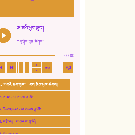
ཨ་མའི་ཕྱག་ཟུང་།
བཀྲ་ཤིས་ཕུན་ཚོགས།
00:00
1. ཨ་མའི་ཕྱག་ཟུང་། - བཀྲ་ཤིས་ཕུན་ཚོགས།
2. ཨ་མ། - པ་སངས་ལྷ་མོ།
3. ཀོང་གཞས། - པ་སངས་ལྷ་མོ།
4. བརྩེ་བ། - པ་སངས་ལྷ་མོ།
5. ཀོང་གཞས།