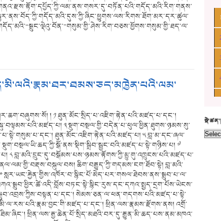
བས་གནའ་རྫས་རྟོག་དཔྱོད་ཀྱི་ལམ་ནས་གསར་དུ་བཏོན་པའི་གདོད་མའི་རིག་གནས་
ྦྱར་ནས་བོད་ཀྱི་གདོད་མའི་དུས་ཀྱི་ཞིང་ཕྱུགས་ལས་རིགས་ཐོག་མར་དར་ཚུལ་
དོད་མའི་“སྒྲུང་ལྡེའུ་བོན་”གསུམ་གྱི་ཤེས་རིག་བཅས་ཕྱོགས་གསུམ་གྱི་ཐད་ལ་
ཙུན་མི་ལའི་རྣམ་ཐར་ཐམས་ཅད་མཁྱེན་པའི་ལམ་
ར་ཆག་བཞུགས་སོ། ། ༡ ཐུན་མོང་སྲིད་པ་འཇིག་རྟེན་པའི་མཛད་པ་དང་།
སྡེ་ཚན
ུ་བལྟམས་པའི་མཛད་པ། ༣ སྡུག་བསྔལ་གྱི་བདེན་པ་ཕུལ་ཕྱིན་ཐུགས་ཉམས་སུ་
་སྟེ་གསུམ་པ་དང་། ཐུན་མོང་འཇིག་རྟེན་པའི་མཛད་པ། ༥ བླ་མ་དང་ཞལ་
ག་བསྔལ་ཡི་ཆད་ཀྱི་སྒོ་ནས་སྡིག་སྒྲིབ་སྦྱང་བའི་མཛད་པ་སྟེ་གཉིས་པ། ༧
 བླ་མའི་དྲུང་དུ་བསྒོམས་པས་ཉམས་རྟོགས་ཀྱི་མྱུ་གུ་འཁྲུངས་པའི་མཛད་པ་
ལ་ལམ་གྱི་བརྡས་བསྐུལ་བས། ཆིག་བརྒྱུད་ཀྱི་གདམས་ངག་ཐོབ་སྟེ། བླ་མའི་
༠ སླར་ཡང་རྐྱེན་གྱིས་འཁོར་བ་སྙིང་པོ་མེད་པར་གསལ་ཐེབས་ནས་སྒྲུབ་པ་ལ་
འ་སྒྲུབ་ཕྱིར་ཚེ་འདི་བློས་བཏང་སྟེ་སྙིང་རུས་དང་དཀའ་སྤྱད་དྲག་པོས་ཡེངས་
༢ སྒྲུབ་འབྲས་ཀྱིས་བསྟན་པ་དང་། སེམས་ཅན་ལ་ཕན་གདགས་པའི་མཛད་པ་སྟེ་
ལ་མི་ལ་རས་པའི་རྣམ་བྱང་གི་མཛད་པ་དང་། ཕྲིན་ལས་རྣམས་རྫོགས་ནས། འགྲོ་
་ཐིམ་ཞིང་། ཕྲིན་ལས་རྒྱ་ཆེན་པོ་སྲིད་མཐའི་བར་དུ་རྒྱུན་མི་ཆད་པས་ནམ་མཁའ་