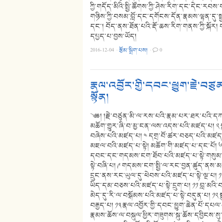
ཀྱི་གདོད་མིའི་སྤྱི་ཚོགས་ཀྱི་ཤེས་རིག་དང་དེང་ར
གཉིས་ཀྱི་བསམ་བློ་དང་དགོངས་དོན་རྣམས་ལྷན་དུ་ས
དང་། བོད་ནས་ཐོན་པའི་རྡོ་ཆས་རིག་གནས་ཀྱི་སྐོར། ག
དཔྱད་པ་བྱས་ཡོད།
2016-12-04
·
རྩོམ་སྒྲིག་པས།
·
0
རྣལ་འབྱོར་གྱི་དབང་ཕྱུག་རྗེ་བ
སྟོན།
༄༅། །རྗེ་བཙུན་མི་ལ་རས་པའི་རྣམ་པར་ཐར་པའི་དཀ
མཆོག་གྱུར་ཞི་བ་མྱ་ངན་ལས་འདས་པའི་མཛད་པ། ༢ སྐ
བཞེས་པའི་མཛད་པ། ༤ དགྲ་བོ་ཚར་བཅད་པའི་མཛད་པ
མཇལ་བའི་མཛད་པ་སྟེ། མཆོག་གི་མཛད་པ་དང་པོ། ༦ སྡུ
དབང་དང་གདམས་ངག་ཐོབ་པའི་མཛད་པ་སྟེ་གསུམ་པ། ༨
སྟེ་བཞི་པ། ༩ གདམས་ངག་སྤྱི་ལ་རང་བྱན་ཚུད་ནས་མན
དྲུང་ནས་རང་ཡུལ་དུ་ཕེབས་པའི་མཛད་པ་སྟེ་ལྔ་པ། ༡
ཡིད་དམ་བཅས་པའི་མཛད་པ་སྟེ་དྲུག་པ། ༡༡ བླ་མའི་བཀ
མེད་དུ་རི་ལ་བསྒོམས་པའི་མཛད་པ་སྟེ་བདུན་པ། ༡
བརྒྱད་པ། ༡༣ རྣལ་འབྱོར་གྱི་དབང་ཕྱུག་ཆེན་པོ་དཔ
རྣམས་ཆོས་ལ་བསྐུལ་ཕྱིར་གཟུགས་སྐུ་ཆོས་དབྱིངས་སུ