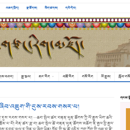
འཆད་ཁྲིད།
སྣ་ཚོགས།
ཡིག་ཚགས།
དཔེ་དེབ།
ནས་བཤད།
སྒྱུ་རྩལ།
ནང་རིག
བཟོ་རིག
གསོ་རིག
ལོ་རྒྱུས།
སློབ་གསོ
གངས་ལ
ཆའི་ཞིབ་འཇུག་གི་དུས་རབས་གསར་པ།
་གི་དུས་རབས་གསར་པ། —ཆབ་སྤེལ་ཚར་བརྟན་ཕུན་ཚོགས་ཀྱི་ལོ་རྒྱུས་ཡིག་ཆའི་
ྩོམ་པ་པོ། བེན་ཚར་ཟླ་བ། ཆབ་སྤེལ་ཚེ་བརྟན་ཕུན་ཚོགས་མཆོག་ནི་རྒྱལ་ཕྱི་རྒྱལ་
་དབང་ཕུལ་དུ་ཕྱིན་པ་ཞིག་ཡིན། ཁོང་གི་སྐུ་ཚེ་འདིར་ཀྱག་ཀྱོག་གི་ལམ་བུ་ཇི་