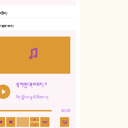
6. ཆོལ་གསུམ་བྲོ་གཞས། - སྒྲོན་གསལ།
ཁྲིད།
7. ལྷག་སྒྲོན་ལགས།
ང་རྣམ་ཐར།
8. ཆང་གཞས།
9. ཆང་གཞས། ༢
10. ཆང་གཞས། ༣
11. ལོ་གསར།
12. ལོ་གསར། ༢
ལྷ་གཞུང་རྣམ་ཐར། ༡
13. ཆུང་འདྲིས། - ཟླ་སྒྲོན།
བོད་ལྗོངས་ལྷ་མོ་ཚོགས་པ།
14. སྙིང་རྗེ་མོ། - ཚེ་འགྱུར་མེད།
00:00
15. ཤམ་པ་ལ་ཡི་སྲས་མོ།
16. ལྷ་བུ་དར་བུ།