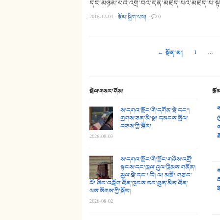
དང་མཉམ་པའི་འགྲོ་བའི་དོན་མཛད་པའི་མཛད་པ་སྟེ་
2016-12-04
·
རྩོམ་སྒྲིག་པས།
·
0
← སྔོན་མ།
1
…
སྤེལ་གསར་ཤོས།
རྩོ
ས
ས་དགའ་རྫོང་གི་དགོན་སྡེ་དང་།
གྲགས་ཅན་མི་སྣ། དམངས་སྲོལ་
འ
བཅས་ཀྱི་སྐོར།
ག
ཐ
2026-08-03
ས་དགའ་རྫོང་གི་རྫོང་གཞིས་འགྲོ་
སྟངས་དང་ཁྲལ་འུལ་ཁྲིམས་གནོན།
ས
ཡུལ་སྡེ་དང་། རི། ལ། མཚོ། གཙང་
བ
པོ། ཞིང་འབྲོག་ཐོན་ཁུངས་དང་ཐུན་མིན་ཐོན་
ག
ལས་སོགས་ཀྱི་སྐོར།
2026-08-02