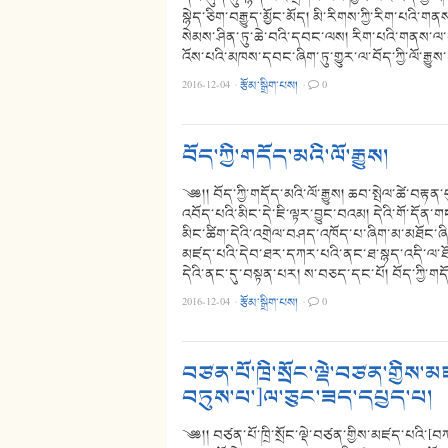
སྙེད་ཅིག་བརྒྱུད་མྱོང་མོད། མི་རིགས་ཀྱི་རིག་པའི་
སེམས་ཤིན་ཏུ་ཆེ་བའི་དབང་ལས། རིག་པའི་གནས་ལ་གཞ
འོས་པའི་མཁས་དབང་ཞིག་ཏུ་གྱུར་ལ་བོད་ཀྱི་ལོ་རྒྱུ
2016-12-04
·
རྩོམ་སྒྲིག་པས།
·
0
བོད་ཀྱི་གདོད་མའི་ལོ་རྒྱུས།
༄༅།། བོད་ཀྱི་གདོད་མའི་ལོ་རྒྱུས། ཆབ་སྤེལ་ཚེ་བརྟ
འབོད་པའི་མིང་དེ་ཇི་ལྟར་བྱུང་བའམ། དེའི་གོ་དོན་གང
མིང་ཚིག་དེའི་འགྲེལ་བཤད་འཁོད་པ་ཞིག་མ་མཐོང་ཞིང
མཛད་པའི་དེབ་ཐར་དཀར་པའི་ནང་ཐ་སྙད་འདི་ལ་ཐོ
དེའི་ནང་དུ་བསྟན་པར། ས་བཅད་དང་པོ། བོད་ཀྱི་གདོད་
2016-12-04
·
རྩོམ་སྒྲིག་པས།
·
0
བཙན་པོ་ཁྲི་སྲོང་ལྡེ་བཙན་གྱ
བཏུས་པ་]ལ་ཅུང་ཟད་དཔྱད་པ།
༄༅།། བཙན་པོ་ཁྲི་སྲོང་ལྡེ་བཙན་གྱིས་མཛད་པའ