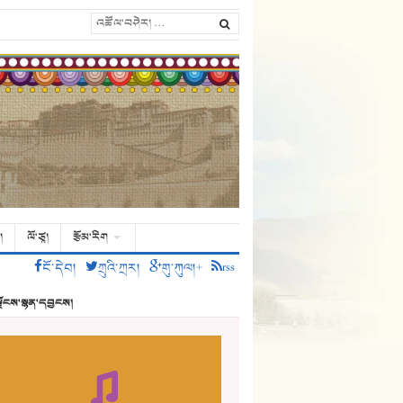
།
ལོ་ཙཱ།
རྩོམ་རིག
ངོ་དེབ།
ཀྲུའི་ཀྲར།
གུ་ཀུལ།+
rss
ྗོངས་སྙན་དབྱངས།