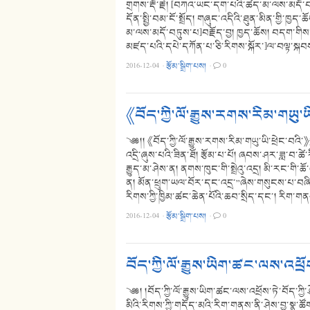
གྲགས་རྡོ་རྗེ། [བཀའ་ཡང་དག་པའི་ཚད་མ་ལས་མདོ་བཏ
དོན་སྤྱི་བམ་ངོ་སྤྲོད། གཞུང་འདིའི་ཐུན་མིན་གྱི་
མ་ལས་མདོ་བཏུས་པ]བརྗོད་བྱ། ཁྱད་ཆོས། བདག་གིས་
མཛད་པའི་དཔེ་དཀོན་པ་ཅི་རིགས་སྐོར་]ལ་བལྟ་སྐབ
2016-12-04
·
རྩོམ་སྒྲིག་པས།
·
0
《བོད་ཀྱི་ལོ་རྒྱུས་རགས་རིམ་གཡུ་ཡ
༄༅།། 《བོད་ཀྱི་ལོ་རྒྱུས་རགས་རིམ་གཡུ་ཡི་ཕྲེང་
འདྲི་ཞུས་པའི་ཟིན་ཐོ། རྩོམ་པ་པོ། ཞབས་ཤར་ཟླ་བ་ཚེ་ར
རྒྱུད་མ་ཤེས་ན། ནགས་ཁུང་གི་སྤྲེའུ་འདྲ། མི་རང་གི
ན། མོན་ཕྲུག་ཡལ་བོར་དང་འདྲ་”ཞེས་གསུངས་པ་བཞིན
རིགས་ཀྱི་ཁྱིམ་ཚང་ཆེན་པོའི་ཆབ་སྲིད་དང་། རིག་ག
2016-12-04
·
རྩོམ་སྒྲིག་པས།
·
0
བོད་ཀྱི་ལོ་རྒྱུས་ཡིག་ཚང་ལས་འཕྲོས
༄༅། །བོད་ཀྱི་ལོ་རྒྱུས་ཡིག་ཚང་ལས་འཕྲོས་ཏེ་བོད་ཀྱི་ཤ
མིའི་རིགས་ཀྱི་གདོད་མའི་རིག་གནས་ནི་ཤེས་བྱ་སྣ་ཚོ