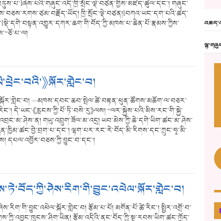
ུས་པ་]ཞེས་པའི་གཞུང་འདི་ཁྲི་སྲོང་ལྡེ་བཙན་གྱིས་མཛད་ཚུལ་དང༌། གཞུང་
ཁྱད་ཆོས་བཅས་རགས་ཙམ་བརྗོད་ཡོད། ཁྲི་སྲོང་ལྡེ་བཙན།[བཀའ་ཡང་དག་པའི་ཚད་
[སྡེ་དགེ་བསྟན་འགྱུར་དཀར་ཆག་གི་བོད་ཀྱི་མཁས་པ་ཆེན་པོ་རྣམས་ཀྱིས་
འཆད་འ
ས་“ཅོ་པ་ལ།
ལྷ་གཞུ
ི་ཕྲེང་བའི་》སྐོར་གླེང་བ།
བའི་》སྐོར་གླེང་བ། —མཁས་དབང་ཆབ་སྤེལ་ཚེ་བརྟན་ཕུན་ཚོགས་མཆོག་ལ་བཅར་
ིང་། དེ་ཡང་《རླངས་ཀྱི་པོ་ཏི་བསེ་རུ》ལས། “ལར་སྐྱེས་པའི་མིས་རང་གི་སྐྱེ་
་ཆོ་འབྲང་མ་ཤེས་ན། གཡུ་འབྲུག་ཟོལ་མ་འདྲ། ཡབ་མེས་ཀྱི་ཆེ་དགེ་ཡིག་ཚང་མ་ཤེས་
་ཁྱིམ་ཚང་བྱེ་བྲག་པ་དང་། ལྷག་པར་རང་རེ་བོད་མི་རིགས་དང་ཀྲུང་ཧྭ་མི་
ནས། དཔལ་འབྱོར་བཅས་ཀྱི་བྱུང་བ་དང་།
་ཏེ་བོད་ཀྱི་ཤེས་རིག་གི་བྱུང་འཕེལ་སྐོར་གླེང་བ།
ེས་རིག་གི་བྱུང་འཕེལ་སྐོར་གླེང་བ། རྩོམ་པ་པོ། མགོན་པོ་ཚེ་རིང་། སྤྱིར་འགྲོ་བ་
གས་ཀྱི་འབྱུང་ཁུངས་ཤིག་ཡིན། རྩོམ་འདིའི་ནང་བོད་ཀྱི་སྔ་རབས་ཡིག་ཚང་ཁྲོད་