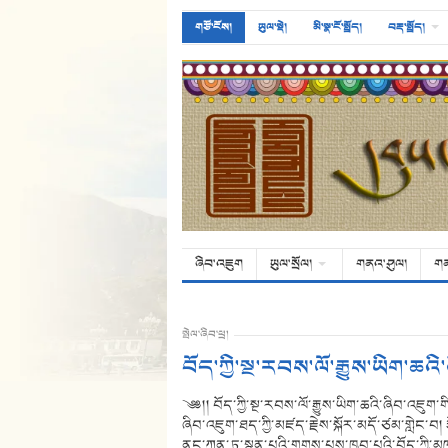
གཙོ་ངོས།
ཡུལ་སྡེ།
མི་སྣ་ངོ་སྤྲོད།
བརྡ་སྤྲོད།
ཞིབ་འཇུག
ཡུལ་སྲོལ།
གནའ་ཤུལ།
ག
སྤེལ་ཞིབ་ཕྲ།
བོད་ཀྱི་སྔ་རབས་ལོ་རྒྱུས་ཡིག་
༄༅།། བོད་ཀྱི་སྔ་རབས་ལོ་རྒྱུས་ཡིག་ཆའི་ཞིབ་འཇུག
ཞིབ་འཇུག་ཐད་ཀྱི་མཛད་རྗེས་སྐོར་མདོ་ཙམ་གླེང་བ། ར
ནང་ཀུན་ཏུ་སྙན་པའི་གྲགས་པས་ཁྱབ་པའི་བོད་ཀྱི་མཁས