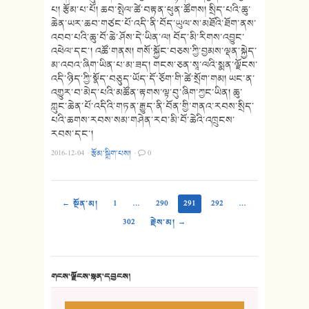
པ། རྩོམ་པ་པོ། ཆབ་སྤེལ་ཚེ་བརྟན་ཕུན་ཚོགས། སྲིད་པའི་ཆུ་
ཆེན་ཡར་ཆབ་གཙང་པོ་འདི་ནི་བོད་ཡུལ་ས་མཐོའི་ཐོག་ནས་
འབབ་པའི་ཆུ་བོ་ཆེ་ཤོས་དེ་ཡིན་ལ། བོད་མི་རིགས་འབྱུང་
འཕེལ་དང་། འཚོ་གནས། གསོ་སྐྱོང་བཅས་ཀྱི་བྱམས་ལྡན་སྐྱེད་
མ་འབའ་ཞིག་ཡིན་པ་མ་ཟད། གངས་ཅན་སཱ་ལའི་སྨན་ལྗོངས་
འདི་ཉིད་ཀྱི་སྣོད་བཅུད་ཡོད་དོ་ཅོག་གི་ཚེ་སྲོག་གམ། ཡང་ན་
འགྱུར་བ་མེད་པའི་མཚོན་རྟགས་ལྟ་བུ་ཞིག་ཀྱང་ཡིན། ཆུ་
ཀླུང་ཆེན་པོ་འདིའི་གཏན་རྒྱུད་ནི་བོན་གྱི་གནའ་རབས་སྲིད་
པའི་ཆགས་རབས་སམ་གཤེན་རབ་མི་བོ་ཆེའི་འཁྲུངས་
རབས་དང་།
2016-12-04
·
རྩོམ་སྒྲིག་པས།
·
0
← སྔོན་མ།
1
…
290
291
292
…
302
རྗེས་མ། →
གངས་ལྗོངས་སྙན་དབྱངས།