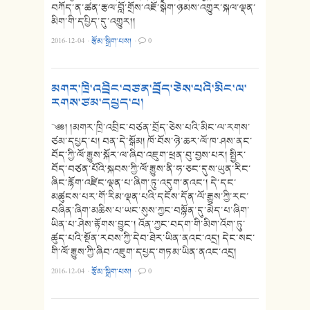
བཀོད་ན་ཚན་རྩལ་བློ་གྲོས་འཇོ་སྒེག་ཉམས་འགྱུར་སྐལ་ལྡན་
མིག་གི་དཔྱིད་དུ་འགྱུར།།
2016-12-04
·
རྩོམ་སྒྲིག་པས།
·
0
མགར་ཁྲི་འབྲིང་བཙན་བྲོད་ཅེས་པའི་མིང་ལ་
རགས་ཙམ་དཔྱད་པ།
༄༅། །མགར་ཁྲི་འབྲིང་བཙན་བྲོད་ཅེས་པའི་མིང་ལ་རགས་
ཙམ་དཔྱད་པ། བན་དེ་སྒོམ། ཁོ་བོས་ཉེ་ཆར་ལོ་ཁ་ཤས་ནང་
བོད་ཀྱི་ལོ་རྒྱུས་སྐོར་ལ་ཞིབ་འཇུག་ཕྲན་བུ་བྱས་པར། སྤྱིར་
བོད་བཙན་པོའི་སྐབས་ཀྱི་ལོ་རྒྱུས་ནི་ཧ་ཅང་དུས་ཡུན་རིང་
ཞིང་རྙོག་འཛིང་ལྡན་པ་ཞིག་ཏུ་འདུག་ནའང་། དེ་དང་
མཚུངས་པར་གོ་རིམ་ལྡན་པའི་དངོས་དོན་ལོ་རྒྱུས་ཀྱི་རང་
བཞིན་ཞིག་མཆིས་པ་ཡང་སུས་ཀྱང་བསྙོན་དུ་མེད་པ་ཞིག་
ཡིན་པ་ཤེས་རྟོགས་བྱུང་། འོན་ཀྱང་བདག་གི་མིག་འོག་ཏུ་
ཚུད་པའི་སྔོན་རབས་ཀྱི་དེབ་ཐེར་ཡིན་ནའང་འདྲ། དེང་སང་
གི་ལོ་རྒྱུས་ཀྱི་ཞིབ་འཇུག་དཔྱད་གཏམ་ཡིན་ནའང་འདྲ།
2016-12-04
·
རྩོམ་སྒྲིག་པས།
·
0