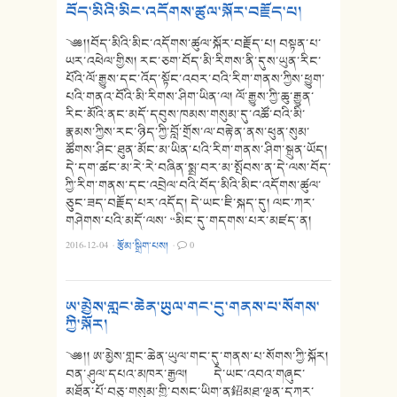
བོད་མིའི་མིང་འདོགས་ཚུལ་སྐོར་བརྗོད་པ།
༄༅།།བོད་མིའི་མིང་འདོགས་ཚུལ་སྐོར་བརྗོད་པ། བསྟན་པ་
ཡར་འཕེལ་གྱིས། རང་ཅག་བོད་མི་རིགས་ནི་དུས་ཡུན་རིང་
པོའི་ལོ་རྒྱུས་དང་འོད་སྟོང་འབར་བའི་རིག་གནས་ཀྱིས་ཕྱུག་
པའི་གནའ་བོའི་མི་རིགས་ཤིག་ཡིན་ལ། ལོ་རྒྱུས་ཀྱི་ཆུ་རྒྱུན་
རིང་མོའི་ནང་མདོ་དབུས་ཁམས་གསུམ་དུ་འཚོ་བའི་མི་
རྣམས་ཀྱིས་རང་ཉིད་ཀྱི་བློ་གྲོས་ལ་བརྟེན་ནས་ཕུན་སུམ་
ཚོགས་ཤིང་ཐུན་མོང་མ་ཡིན་པའི་རིག་གནས་ཤིག་སྐྲུན་ཡོད།
དེ་དག་ཚང་མ་རེ་རེ་བཞིན་སྨྲ་བར་མ་སྤོབས་ན་དེ་ལས་བོད་
ཀྱི་རིག་གནས་དང་འབྲེལ་བའི་བོད་མིའི་མིང་འདོགས་ཚུལ་
ཅུང་ཟད་བརྗོད་པར་འདོད། དེ་ཡང་ཇི་སྐད་དུ། ལང་ཀར་
གཤེགས་པའི་མདོ་ལས་ “མིང་དུ་གདགས་པར་མཛད་ན།
2016-12-04
·
རྩོམ་སྒྲིག་པས།
·
0
ཨ་མྱེས་གླང་ཆེན་ཡུལ་གང་དུ་གནས་པ་སོགས་
ཀྱི་སྐོར།
༄༅།། ཨ་མྱེས་གླང་ཆེན་ཡུལ་གང་དུ་གནས་པ་སོགས་ཀྱི་སྐོར།
བན་ཤུལ་དཔའ་མཁར་རྒྱལ། དེ་ཡང་འབའ་གཞུང་
མཐོན་པོ་བཅུ་གསུམ་གྱི་བསང་ཡིག་ན鉊མཐུ་ལྡན་དཀར་