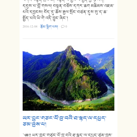
དབུས་པ་བློ་གསལ། བསྟན་བཅོས་དཀར་ཆག མཆིམས་འཇམ་
པའི་དབྱངས། བོད་དུ་ཆོས་རྒྱལ་སྲོང་བཙན་དུས་སུ་ད་ཆ་
སྤྱོད་པའི་ཡི་གེ་འདི་བྱུང་ཞིང༌།
2016-12-04
·
རྩོམ་སྒྲིག་པས།
·
0
ཡར་ཀླུང་གཙང་པོ་བྱ་བའི་ཐ་སྙད་ལ་དཔྱད་
ཙམ་བྱས་པ།
༄༅།། ཡར་ཀླུང་གཙང་པོ་བྱ་བའི་ཐ་སྙད་ལ་དཔྱད་ཙམ་བྱས་