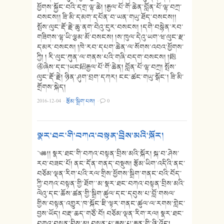
ཕྱོགས་སྐྱོང་བའི་དགྲ་ལྷ་ཆེ། །རྒྱལ་པོ་གོ་ཆེན་བློན་པོ་ལྷ་བཀྲ་
བསངས།། ཟི་མི་དམག་དཔོན་བ་ཡན་གཡུ་ཐོད་བསངས།།
སྤོས་ལུང་རྡོ་རྗེ་ཆུ་ནག་བེའུ་ངུར་བསངས། །དགེ་བསྙེན་རབ་
གཟིགས་ལྷ་ཡི་ལྕམ་མོ་བསངས། །ས་ཁུལ་དེའུ་ཡག་ཝ་ལུང་རྫ་
དམར་བསངས། །ཁེ་རབ་དཔག་ཆེན་ལ་སོགས་འབའ་ཕྱོགས་
ཀྱི། ། རི་ལུང་ཀུན་ལ་གནས་པའི་གཞི་བདག་བསངས། །鉋
④ཞེས་དང༌།ཡང鉊རྒྱལ་པོ་གོ་ཆེན། བློན་པོ་ལྷ་བཀྲ། སྤོས་
ལུང་རྡོ་རྗེ། ཉིན་ཤུག་བྲག་དཀར། ངང་ཚང་གཡུ་སྒོང༌། ཟི་མི་
གྲོགས་སྐེད།
2016-12-04
·
རྩོམ་སྒྲིག་པས།
·
0
སྣར་ཐང་གི་བཀའ་བསྟན་བྲིས་མའི་སྐོར།
༄༅།། སྣར་ཐང་གི་བཀའ་བསྟན་བྲིས་མའི་སྐོར། སྐ་བ་ཤེས་
རབ་བཟང་པོ། ནང་དོན་གནད་བསྡུས། རྩོམ་ཡིག་འདིའི་ནང་
བཅོམ་ལྡན་རིག་པའི་རལ་གྲིས་ཕྱོགས་སྒྲིག་གནང་བའི་བོད་
ཀྱི་བཀའ་བསྟན་གྱི་ཐོག་་མ་སྣར་ཐང་བཀའ་བསྟན་བྲིས་མའི་
ལེའུ་དང་ཆོས་ཚན་གྱི་སྒྲིག་ཚུལ་དང་དབུས་པ་བློ་གསལ་
གྱིས་བསྟན་འགྱུར་ཁ་སྐོང་ཇི་ལྟར་གནང་ཚུལ་ལ་རགས་གླེང་
བྱས་ཡོད། བརྡ་ཆད་གཙོ་བོ། བཅོམ་ལྡན་རིག་རལ། སྣར་ཐང་
བཀའ་བསྟན་བྲིས་མ། བསྟན་པ་རྒྱས་པ་རྒྱན་གྱི་ཉི་འོད།