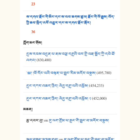
23
37. མཚོ་སྔོན་པོ། - ཟླ་སྒྲོན།
ས་དགའ་རྫོང་གི་མིང་དང་ས་བབ་ཆགས་ཚུལ། རྫོང་གི་ལོ་རྒྱུས། བོད་
38. ཡབ་ཡུམ། - ཟླ་སྒྲོན།
ཀྱི་ཆབ་སྲིད་འཕོ་འགྱུར་དང་ས་དགའ་རྫོང་སྐོར།
36
39. དྲིལ་བུའི་སྐལ་སྒྲ། - ཟླ་སྒྲོན།
ཀློག་མང་ཤོས།
40. ང་ཚོ་ཕན་ཚུན་མཇལ་ནས། - ཟླ་སྒྲོན།
དུས་རབས་བདུན་པ་ནས་བཅུ་དགུའི་བར་གྱི་བརྡ་སྤྲོད་ཀྱི་དཔེ་ཐོ་
41. མཚན་ཚོགས་ཞབས་བྲོ་སྣ་མང་། - བོད་གཞས་ཕྱོགས་བསྒྲིགས།
འགའ།
(830,480)
༄༅། །བོ་དོང་པའི་བསྟན་པ་བྱུང་རིམ་མདོར་བསྡུས།
(495,780)
དུང་དཀར་འཆད་ཁྲིད། ལེའུ་དགུ་པའི་འཕྲོས།
(454,233)
དུང་དཀར་འཆད་ཁྲིད། ལེའུ་དགུ་པའི་འཕྲོས། ༢
(452,000)
མཆན།
ཆུ་དབར་བུ།
on
རུ་ལག་གྲོམ་པ་རྒྱང་གི་བྱུང་བ་མདོར་བསྡུས།
སྐལ་བཟང་མཁས་གྲུབ།
on
རུ་ལག་གྲོམ་པ་རྒྱང་གི་བྱུང་བ་མདོར་