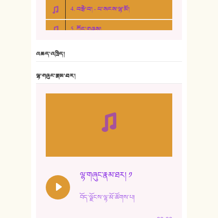
4. བརྩེ་བ། - པ་སངས་ལྷ་མོ།
5. ཀོང་གཞས།
6. ཆོལ་གསུམ་བྲོ་གཞས། - སྒྲོན་གསལ།
འཆད་འཁྲིད།
7. ལྷག་སྒྲོན་ལགས།
ལྷ་གཞུང་རྣམ་ཐར།
8. ཆང་གཞས།
9. ཆང་གཞས། ༢
10. ཆང་གཞས། ༣
11. ལོ་གསར།
12. ལོ་གསར། ༢
ལྷ་གཞུང་རྣམ་ཐར། ༡
13. ཆུང་འདྲིས། - ཟླ་སྒྲོན།
བོད་ལྗོངས་ལྷ་མོ་ཚོགས་པ།
14. སྙིང་རྗེ་མོ། - ཚེ་འགྱུར་མེད།