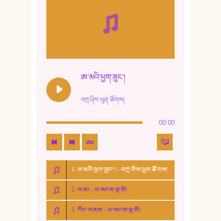
ཨ་མའི་ཕྱག་ཟུང་།
བཀྲ་ཤིས་ཕུན་ཚོགས།
00:00
1. ཨ་མའི་ཕྱག་ཟུང་། - བཀྲ་ཤིས་ཕུན་ཚོགས།
2. ཨ་མ། - པ་སངས་ལྷ་མོ།
3. ཀོང་གཞས། - པ་སངས་ལྷ་མོ།