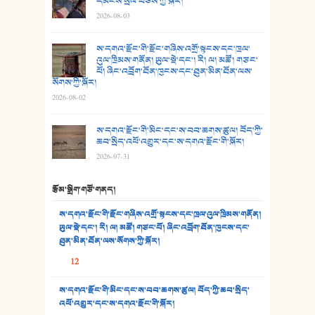
དམངས་སྲོལ་བཅས་ཀྱི་སྐོར།
2026-08-03
26. ཨ་མའི་ཐང་ཁུག
27. ལྕེ་བདེ་ཞོལ་གྱི་པང་གདན།
ས་དགའ་རྫོང་གི་རྫོང་གཞིས་འགྲོ་སྟངས་དང་ཁྲལ་
འུལ་ཁྲིམས་གནོན། ཡུལ་སྡེ་དང་། རི། ལ། མཚོ། གཙང་
པོ། ཞིང་འབྲོག་ཐོན་ཁུངས་དང་ཐུན་མིན་ཐོན་ལས་
28. སྟོད་གཞས། - ཕན་ཐོག
སོགས་ཀྱི་སྐོར།
2026-08-02
29. རྣམ་བུ། - འཕྱོངས་ཞོལ་སྒྲོལ་མ།
ས་དགའ་རྫོང་གི་མིང་དང་ས་བབ་ཆགས་ཚུལ། བོད་ཀྱི་
30. སི་ལིང་འབྲི་མོ། - ཕན་ཐོག
ཆབ་སྲིད་འཕོ་འགྱུར་དང་ས་དགའ་རྫོང་གི་སྐོར།
2026-07-31
31. ཕ་ཡུལ་ཡར་ཀླུང་།
རྩོམ་སྒྲིག་གཙོ་གནད།
32. ཨ་མ།
ས་དགའ་རྫོང་གི་རྫོང་གཞིས་འགྲོ་སྟངས་དང་ཁྲལ་འུལ་ཁྲིམས་གནོན།
33. འཛོམས་པའི་ལམ།
ཡུལ་སྡེ་དང་། རི། ལ། མཚོ། གཙང་པོ། ཞིང་འབྲོག་ཐོན་ཁུངས་དང་
ཐུན་མིན་ཐོན་ལས་སོགས་ཀྱི་སྐོར།
34. ཉི་མ་སེམས་ལ་ཞོག་དང་། - ཟླ་སྒྲོན།
12
35. ང་ཚོ་ཕན་ཚུན་མཇལ་ནས། - ཟླ་སྒྲོན།
ས་དགའ་རྫོང་གི་མིང་དང་ས་བབ་ཆགས་ཚུལ། བོད་ཀྱི་ཆབ་སྲིད་
འཕོ་འགྱུར་དང་ས་དགའ་རྫོང་གི་སྐོར།
36. ཟླ་གཞོན་སྙན་དབྱངས། - ཟླ་སྒྲོན།