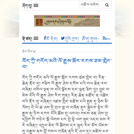
ཤོག་བུ།
སྡེ་ཚན།
ངོ་དེབ།
ཀྲུའི་ཀྲར།
གུ་ཀུལ།+
rss
སྤེལ་ཞིབ་ཕྲ།
བོད་ཀྱི་གདོད་མའི་ལོ་རྒྱུས་སྐོར་རགས་ཙམ་གླེང་
བ།
བོད་ཀྱི་གདོད་མའི་ལོ་རྒྱུས་སྐོར་རགས་ཙམ་གླེང་བ། རིན་
ཆེན་ནོར་བུ། གཅིག ལོ་རྒྱུས་ཤེས་དགོས་པའི་གལ་ཆེན་རང་
བཞིན། བསིལ་ལྡན་ཁ་བའི་ལྗོངས་དང་ལྷན་ཅིག་ཏུ།། བྱུང་བ་
མེས་པོའི་ལོ་རྒྱུས་ཤེས་རིག་ཀུན།། རིན་ཆེན་མཛོད་ན་འཚེར་
བའི་ནོར་བུ་བཞིན།། འཛམ་གླིང་མཛེས་པའི་རྒྱན་དུ་ཅིས་མི་
འོས།། དེ་ཡི་ཆ་ཤས་དྲི་བྲལ་ཟླ་བ་བཞོན་ནུར་སྐྱེངས་སྟེར་ལོ་
རྒྱུས་མུ་ཏིག་དཀར་པོའི་ཚོམ་བུ་འགའ།། གངས་ཅན་ཤེས་བྱ་
དབྱིག་གི་གཏེར་སྒོ་ལེགས་པར་ཕྱེ་སྟེ་ལག་ཟུང་འདབ་མས་རེ་
རེ་བཞིན།། འཁྲུལ་མེད་ལོ་ཚིགས་དར་སྐུད་རིང་མོར་ཡོངས་
སུ་བརྒྱུས་ནས་བློ་གསལ་གཞོན་ནུའི་དོ་ཤལ་དུ།། མཛེས་པར་