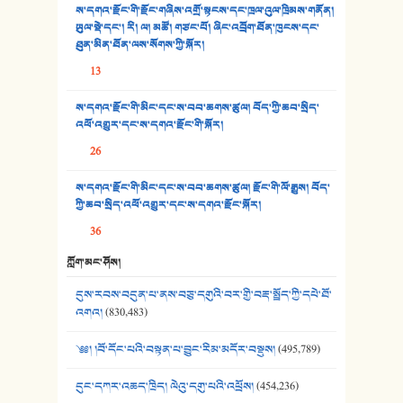
ས་དགའ་རྫོང་གི་རྫོང་གཞིས་འགྲོ་སྟངས་དང་ཁྲལ་འུལ་ཁྲིམས་གནོན།
33. འཛོམས་པའི་ལམ།
ཡུལ་སྡེ་དང་། རི། ལ། མཚོ། གཙང་པོ། ཞིང་འབྲོག་ཐོན་ཁུངས་དང་
ཐུན་མིན་ཐོན་ལས་སོགས་ཀྱི་སྐོར།
34. ཉི་མ་སེམས་ལ་ཞོག་དང་། - ཟླ་སྒྲོན།
13
35. ང་ཚོ་ཕན་ཚུན་མཇལ་ནས། - ཟླ་སྒྲོན།
ས་དགའ་རྫོང་གི་མིང་དང་ས་བབ་ཆགས་ཚུལ། བོད་ཀྱི་ཆབ་སྲིད་
འཕོ་འགྱུར་དང་ས་དགའ་རྫོང་གི་སྐོར།
36. ཟླ་གཞོན་སྙན་དབྱངས། - ཟླ་སྒྲོན།
26
37. མཚོ་སྔོན་པོ། - ཟླ་སྒྲོན།
ས་དགའ་རྫོང་གི་མིང་དང་ས་བབ་ཆགས་ཚུལ། རྫོང་གི་ལོ་རྒྱུས། བོད་
38. ཡབ་ཡུམ། - ཟླ་སྒྲོན།
ཀྱི་ཆབ་སྲིད་འཕོ་འགྱུར་དང་ས་དགའ་རྫོང་སྐོར།
36
39. དྲིལ་བུའི་སྐལ་སྒྲ། - ཟླ་སྒྲོན།
ཀློག་མང་ཤོས།
40. ང་ཚོ་ཕན་ཚུན་མཇལ་ནས། - ཟླ་སྒྲོན།
དུས་རབས་བདུན་པ་ནས་བཅུ་དགུའི་བར་གྱི་བརྡ་སྤྲོད་ཀྱི་དཔེ་ཐོ་
41. མཚན་ཚོགས་ཞབས་བྲོ་སྣ་མང་། - བོད་གཞས་ཕྱོགས་བསྒྲིགས།
འགའ།
(830,483)
༄༅། །བོ་དོང་པའི་བསྟན་པ་བྱུང་རིམ་མདོར་བསྡུས།
(495,789)
དུང་དཀར་འཆད་ཁྲིད། ལེའུ་དགུ་པའི་འཕྲོས།
(454,236)