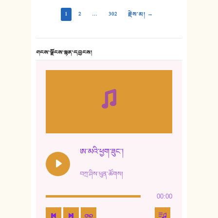
1
2
…
302
རྗེས་མ། →
གངས་ལྗོངས་སྙན་དབྱངས།
ཨ་མའི་ཕྱག་ཟུང་།
བཀྲ་ཤིས་ཕུན་ཚོགས།
00:00