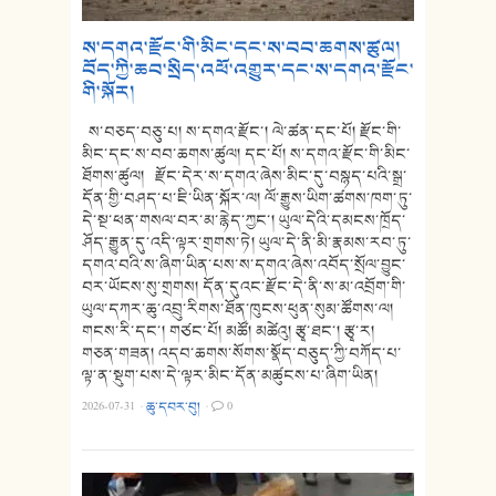
ས་དགའ་རྫོང་གི་མིང་དང་ས་བབ་ཆགས་ཚུལ།
བོད་ཀྱི་ཆབ་སྲིད་འཕོ་འགྱུར་དང་ས་དགའ་རྫོང་
གི་སྐོར།
ས་བཅད་བཅུ་པ། ས་དགའ་རྫོང་། ལེ་ཚན་དང་པོ། རྫོང་གི་
མིང་དང་ས་བབ་ཆགས་ཚུལ། དང་པོ། ས་དགའ་རྫོང་གི་མིང་
ཐོགས་ཚུལ། རྫོང་དེར་ས་དགའ་ཞེས་མིང་དུ་བསྙད་པའི་སྒྲ་
དོན་གྱི་བཤད་པ་ཇི་ཡིན་སྐོར་ལ། ལོ་རྒྱུས་ཡིག་ཚགས་ཁག་ཏུ་
དེ་སྔ་ཕན་གསལ་བར་མ་རྙེད་ཀྱང་། ཡུལ་དེའི་དམངས་ཁྲོད་
ཤོད་རྒྱུན་དུ་འདི་ལྟར་གྲགས་ཏེ། ཡུལ་དེ་ནི་མི་རྣམས་རབ་ཏུ་
དགའ་བའི་ས་ཞིག་ཡིན་པས་ས་དགའ་ཞེས་འབོད་སྲོལ་བྱུང་
བར་ཡོངས་སུ་གྲགས། དོན་དུའང་རྫོང་དེ་ནི་ས་མ་འབྲོག་གི་
ཡུལ་དཀར་ཆུ་འབྲུ་རིགས་ཐོན་ཁུངས་ཕུན་སུམ་ཚོགས་ལ།
གངས་རི་དང་། གཙང་པོ། མཚོ། མཚེའུ། རྩྭ་ཐང་། རྩྭ་ར།
གཅན་གཟན། འདབ་ཆགས་སོགས་སྣོད་བཅུད་ཀྱི་བཀོད་པ་
ལྟ་ན་སྡུག་པས་དེ་ལྟར་མིང་དོན་མཚུངས་པ་ཞིག་ཡིན།
2026-07-31
·
ཆུ་དབར་བུ།
·
0