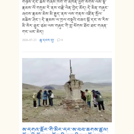
གཉིས་དང་ཆོས་གཞིས་ཁག་གི་མཁན་ཕྱག་སོགས་ལས་སྣེ་
རྣམས་ལོ་གསུམ་རེ་ནས་བརྗེ་ལེན་བྱེད་མོད། དེ་མིན་གཞུང་
ཞབས་རྣམས་མེས་མི་རྒྱུད་ནས་ལས་གནས་འཛིན་སྲོལ་
མཆིས་ཤིང་། དེ་རྣམས་ལ་ཁྲལ་བསྡུའི་བཟའ་སྒོ་དང་ས་རིས་
མི་སེར་ཅུང་ཙམ་ལས་གཞུང་གི་གླ་ཕོགས་ཐོབ་ཐང་གཞན་
གང་ཡང་མེད།
2026-07-23
·
ཆུ་དབར་བུ།
·
0
ས་དགའ་རྫོང་གི་མིང་དང་ས་བབ་ཆགས་ཚུལ།