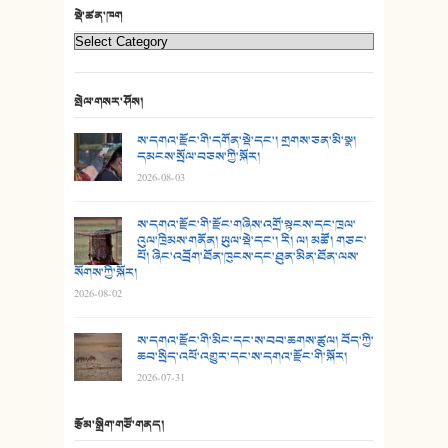
22. བཀྲ་ཤིས་ཁང་གསར།
སྡེ་ཚན་ཁག
23. ཕོ་རྒོད་པོ།
24. མིག་ཆུ་དམར་པོ།
སྤེལ་གསར་ཤོས།
25. མགྲོན་པོ།
ས་དགའ་རྫོང་གི་དགོན་སྡེ་དང་། གྲགས་ཅན་མི་སྣ།
དམངས་སྲོལ་བཅས་ཀྱི་སྐོར།
2026-08-03
26. ཨ་མའི་ཐང་ཁུག
27. ལྕེ་བདེ་ཞོལ་གྱི་པང་གདན།
ས་དགའ་རྫོང་གི་རྫོང་གཞིས་འགྲོ་སྟངས་དང་ཁྲལ་
འུལ་ཁྲིམས་གནོན། ཡུལ་སྡེ་དང་། རི། ལ། མཚོ། གཙང་
པོ། ཞིང་འབྲོག་ཐོན་ཁུངས་དང་ཐུན་མིན་ཐོན་ལས་
28. སྟོད་གཞས། - ཕན་ཐོག
སོགས་ཀྱི་སྐོར།
2026-08-02
29. རྣམ་བུ། - འཕྱོངས་ཞོལ་སྒྲོལ་མ།
ས་དགའ་རྫོང་གི་མིང་དང་ས་བབ་ཆགས་ཚུལ། བོད་ཀྱི་
30. སི་ལིང་འབྲི་མོ། - ཕན་ཐོག
ཆབ་སྲིད་འཕོ་འགྱུར་དང་ས་དགའ་རྫོང་གི་སྐོར།
2026-07-31
31. ཕ་ཡུལ་ཡར་ཀླུང་།
རྩོམ་སྒྲིག་གཙོ་གནད།
32. ཨ་མ།