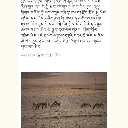
ཕྱག་མཛོད། ཁང་གཉེར། འགོ་བ། རྒན་པོ་སོགས་གོ་གནས་
རིམ་གྲས་ལས་ཀྱི་སྣེ་མོར་གཏོགས་པ་དག་གིས་ཁྲལ་བསྡུ་
ཁྲིམས་གནོན་གྱི་ལས་འཁུར་འཛིན་པ་ཡིན། རྫོང་སྡོད་སྐྱ་སེར་
གཉིས་དང་ཆོས་གཞིས་ཁག་གི་མཁན་ཕྱག་སོགས་ལས་སྣེ་
རྣམས་ལོ་གསུམ་རེ་ནས་བརྗེ་ལེན་བྱེད་མོད། དེ་མིན་གཞུང་
ཞབས་རྣམས་མེས་མི་རྒྱུད་ནས་ལས་གནས་འཛིན་སྲོལ་
མཆིས་ཤིང་། དེ་རྣམས་ལ་ཁྲལ་བསྡུའི་བཟའ་སྒོ་དང་ས་རིས་
མི་སེར་ཅུང་ཙམ་ལས་གཞུང་གི་གླ་ཕོགས་ཐོབ་ཐང་གཞན་
གང་ཡང་མེད།
2026-08-02
·
ཆུ་དབར་བུ།
·
0