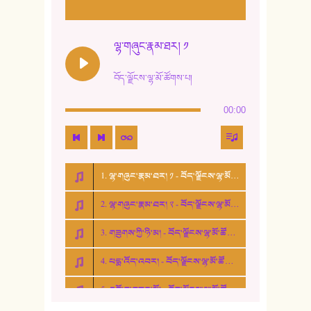
11. ལོ་གསར།
12. ལོ་གསར། ༢
ལྷ་གཞུང་རྣམ་ཐར། ༡
13. ཆུང་འདྲིས། - ཟླ་སྒྲོན།
བོད་ལྗོངས་ལྷ་མོ་ཚོགས་པ།
14. སྙིང་རྗེ་མོ། - ཚེ་འགྱུར་མེད།
00:00
15. ཤམ་པ་ལ་ཡི་སྲས་མོ།
16. ལྷ་བུ་དར་བུ།
1. ལྷ་གཞུང་རྣམ་ཐར། ༡ - བོད་ལྗོངས་ལྷ་མོ་ཚོགས་པ།
17. ང་བོད་པ་ཡིན། - ཕུར་བུ་རྣམ་རྒྱལ།
2. ལྷ་གཞུང་རྣམ་ཐར། ༢ - བོད་ལྗོངས་ལྷ་མོ་ཚོགས་པ།
18. ང་ལ་བྱམས་པའི་ཨ་མ།
3. གཟུགས་ཀྱི་ཉི་མ། - བོད་ལྗོངས་ལྷ་མོ་ཚོགས་པ།
19. ཆ་རྐྱེན་མེད་པའི་སེམས།
4. པདྨ་འོད་འབར། - བོད་ལྗོངས་ལྷ་མོ་ཚོགས་པ།
20. བསྟན་རྒྱས་གླིང་།
5. འགྲོ་བ་བཟང་མོ། - བོད་ལྗོངས་ལྷ་མོ་ཚོགས་པ།
21. ཕ་སྐད།