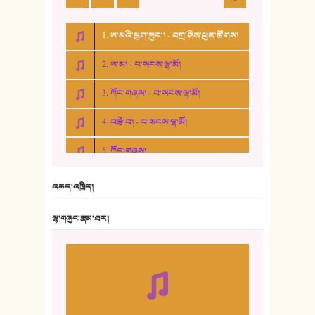
1. ཨ་མའི་ཕྱག་ཟུང་། - བཀྲ་ཤིས་ཕུན་ཚོགས།
2. ཨ་མ། - པ་སངས་ལྷ་མོ།
3. ཀོང་གཞས། - པ་སངས་ལྷ་མོ།
4. བརྩེ་བ། - པ་སངས་ལྷ་མོ།
5. ཀོང་གཞས།
6. ཆོལ་གསུམ་བྲོ་གཞས། - སྒྲོན་གསལ།
འཆད་འཁྲིད།
7. ལྷག་སྒྲོན་ལགས།
ལྷ་གཞུང་རྣམ་ཐར།
8. ཆང་གཞས།
9. ཆང་གཞས། ༢
10. ཆང་གཞས། ༣