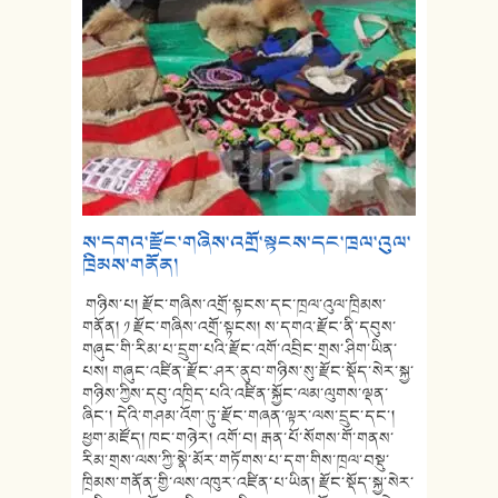
ས་དགའ་རྫོང་གཞིས་འགྲོ་སྟངས་དང་ཁྲལ་འུལ་
ཁྲིམས་གནོན།
གཉིས་པ། རྫོང་གཞིས་འགྲོ་སྟངས་དང་ཁྲལ་འུལ་ཁྲིམས་
གནོན། ༡ རྫོང་གཞིས་འགྲོ་སྟངས། ས་དགའ་རྫོང་ནི་དབུས་
གཞུང་གི་རིམ་པ་དྲུག་པའི་རྫོང་འགོ་འབྲིང་གྲས་ཤིག་ཡིན་
པས། གཞུང་འཛིན་རྫོང་ཤར་ནུབ་གཉིས་སུ་རྫོང་སྡོད་སེར་སྐྱ་
གཉིས་ཀྱིས་དབུ་འཁྲིད་པའི་འཛིན་སྐྱོང་ལམ་ལུགས་ལྡན་
ཞིང་། དེའི་གཤམ་འོག་ཏུ་རྫོང་གཞན་ལྟར་ལས་དྲུང་དང་།
ཕྱག་མཛོད། ཁང་གཉེར། འགོ་བ། རྒན་པོ་སོགས་གོ་གནས་
རིམ་གྲས་ལས་ཀྱི་སྣེ་མོར་གཏོགས་པ་དག་གིས་ཁྲལ་བསྡུ་
ཁྲིམས་གནོན་གྱི་ལས་འཁུར་འཛིན་པ་ཡིན། རྫོང་སྡོད་སྐྱ་སེར་