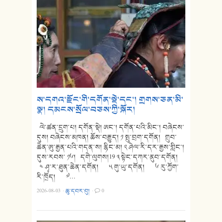
ས་དགའ་རྫོང་གི་དགོན་སྡེ་དང་། གྲགས་ཅན་མི་
སྣ། དམངས་སྲོལ་བཅས་ཀྱི་སྐོར།
ལེ་ཚན་དྲུག་པ། དགོན་སྡེ། ཨང་། དགོན་པའི་མིང་། བཞེངས་
དུས། བཞེངས་མཁན། ཆོས་བརྒྱུད། ༡ སྤུ་བྲག་དགོན། གྲུབ་
ཆེན་ཨུ་རྒྱན་པའི་གདན་ས། རྙིང་མ། ༢ ཤེལ་རི་དར་རྒྱས་གླིང་།
དུས་རབས་ ༡༦། དགེ་ལུགས།19 ༣ སྟེང་དཀར་ནུབ་དགོན།
༤ ཤྭ་ར་ཐུན་ཆེན་དགོན། ༥ གུ་ཡུ་དགོན། ༦ རུ་ཀྱོག་
རི་ཁྲོད། ༧…
2026-08-03
·
ཆུ་དབར་བུ།
·
0