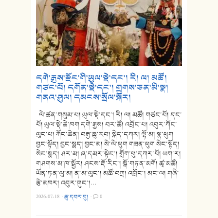
དགེ་རྒྱས་རྫོང་གི་ཡུལ་སྡེ་དང་། རི། ལ། མཚོ།
གཙང་པོ། དགོན་སྡེ་དང་། གྲགས་ཅན་མི་སྣ།
གནའ་ཤུལ། དམངས་སྲོལ་སྐོར།
ལེ་ཚན་གསུམ་པ། ཡུལ་སྡེ་དང་། རི། ལ། མཚོ། གཙང་པོ། དང་
པོ། ཡུལ་སྡེ་ཆེ་ཁག དགེ་རྒྱས། བར་ཚོ། འབྲོང་པ། འབུར་ཀོང་
ལུང་པ། ཀོང་ཆེན། བརྒྱ་ཆུ་རབ། སྐེད་དཀར། ལྷོ་མ། སྣ་ཕུག
བྱང་སྟོད། བྱང་སྨད། བྱང་མ། སེ་ལེ་ཕུག གཟན་ཕུག སེང་སྟོད།
སེང་སྨད། ཤར་མ། ཞ་དམར་སྟེང་། གྲོག་ཕུ་དཀར་པོ། ཡག་ར།
གཤགས་མ་ཁ་སྦྱོར། ཤངས་རྡོ་རིང་། སྒོ་གཏན་མགོ། ཚྭ་མཚོ།
ཡོན་ཏན་ལུ་མ། ན་མ་ལུང་། མཚོ་བཀྲ། འབྲོང་། མང་ལ། གཞི་
རྩེ་མཁར། འབུར་གུང་།…
2026-07-18
·
ཆུ་དབར་བུ།
·
0