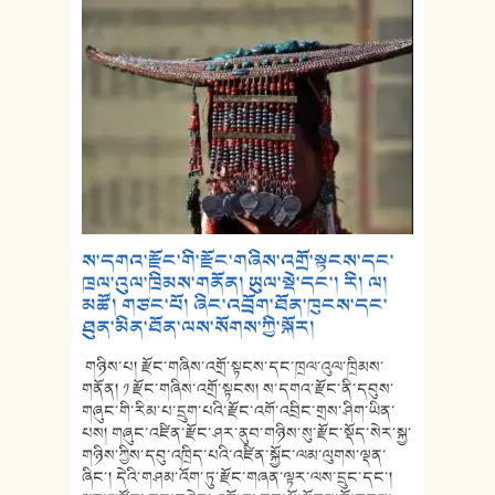
ས་དགའ་རྫོང་གི་རྫོང་གཞིས་འགྲོ་སྟངས་དང་
ཁྲལ་འུལ་ཁྲིམས་གནོན། ཡུལ་སྡེ་དང་། རི། ལ།
མཚོ། གཙང་པོ། ཞིང་འབྲོག་ཐོན་ཁུངས་དང་
ཐུན་མིན་ཐོན་ལས་སོགས་ཀྱི་སྐོར།
གཉིས་པ། རྫོང་གཞིས་འགྲོ་སྟངས་དང་ཁྲལ་འུལ་ཁྲིམས་
གནོན། ༡ རྫོང་གཞིས་འགྲོ་སྟངས། ས་དགའ་རྫོང་ནི་དབུས་
གཞུང་གི་རིམ་པ་དྲུག་པའི་རྫོང་འགོ་འབྲིང་གྲས་ཤིག་ཡིན་
པས། གཞུང་འཛིན་རྫོང་ཤར་ནུབ་གཉིས་སུ་རྫོང་སྡོད་སེར་སྐྱ་
གཉིས་ཀྱིས་དབུ་འཁྲིད་པའི་འཛིན་སྐྱོང་ལམ་ལུགས་ལྡན་
ཞིང་། དེའི་གཤམ་འོག་ཏུ་རྫོང་གཞན་ལྟར་ལས་དྲུང་དང་།