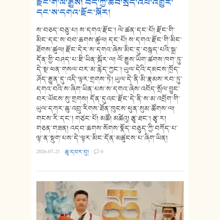
རྫོང་གི་ལོ་རྒྱུས། བོད་ཀྱི་ཆབ་སྲིད་འཕོ་འགྱུར་
དང་ས་དགའ་རྫོང་སྐོར།
ས་བཅད་བཅུ་པ། ས་དགའ་རྫོང་། ལེ་ཚན་དང་པོ། རྫོང་གི་
མིང་དང་ས་བབ་ཆགས་ཚུལ། དང་པོ། ས་དགའ་རྫོང་གི་མིང་
ཐོགས་ཚུལ། རྫོང་དེར་ས་དགའ་ཞེས་མིང་དུ་བསྙད་པའི་སྒྲ་
དོན་གྱི་བཤད་པ་ཇི་ཡིན་སྐོར་ལ། ལོ་རྒྱུས་ཡིག་ཚགས་ཁག་ཏུ་
དེ་སྔ་ཕན་གསལ་བར་མ་རྙེད་ཀྱང་། ཡུལ་དེའི་དམངས་ཁྲོད་
ཤོད་རྒྱུན་དུ་འདི་ལྟར་གྲགས་ཏེ། ཡུལ་དེ་ནི་མི་རྣམས་རབ་ཏུ་
དགའ་བའི་ས་ཞིག་ཡིན་པས་ས་དགའ་ཞེས་འབོད་སྲོལ་བྱུང་
བར་ཡོངས་སུ་གྲགས། དོན་དུའང་རྫོང་དེ་ནི་ས་མ་འབྲོག་གི་
ཡུལ་དཀར་ཆུ་འབྲུ་རིགས་ཐོན་ཁུངས་ཕུན་སུམ་ཚོགས་ལ།
གངས་རི་དང་། གཙང་པོ། མཚོ། མཚེའུ། རྩྭ་ཐང་། རྩྭ་ར།
གཅན་གཟན། འདབ་ཆགས་སོགས་སྣོད་བཅུད་ཀྱི་བཀོད་པ་
ལྟ་ན་སྡུག་པས་དེ་ལྟར་མིང་དོན་མཚུངས་པ་ཞིག་ཡིན།
2026-07-21
·
ཆུ་དབར་བུ།
·
0