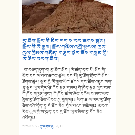
རུ་ཐོག་རྫོང་གི་མིང་དང་ས་བབ་ཆགས་ཚུལ།
རྫོང་གི་ལོ་རྒྱུས། རྫོང་གཞིས་འགྲོ་སྟངས། ཁྲལ་
འུལ་ཁྲིམས་གནོན། གཞུང་སྒེར་ཆོས་གསུམ་གྱི་
ས་ཞིང་བདག་ཐོབ།
ས་བཅད་དྲུག་པ། རུ་ཐོག་རྫོང་། ལེ་ཚན་དང་པོ། རྫོང་གི་
མིང་དང་ས་བབ་ཆགས་ཚུལ། དང་པོ། རུ་ཐོག་རྫོང་གི་མིང་
ཐོགས་ཚུལ། སྔར་གྱི་ལོ་རྒྱུས་ཡིག་ཚགས་དང་ཆོས་འབྱུང་ཁག་
ཏུ་སྔར་ཡུལ་དེར་ཉི་གོང་སྙན་དམར། གེ་ཁོད་སྙན་ལུང་ངམ་
གེ་ཁོད་གཉན་ལུང་། གེ་ཁོད་ཚ་ཁ་ཞེས་བཀོལ་བ་མང་ཡང་
ཕྱིས་རུ་ཐོག་ཅེས་ཡོངས་སུ་གྲགས།[1] ཡིག་ཆ་ལ་ལར་རུ་ཐོག་
ཅེས་པའི་དོད་དུ་རི་ཐོག་ཅེས་བྲིས་པའང་མཆིས།[2] མངའ་
རིས་ཡུལ་གྱི་ཁ་སྐད་དང་རུ་ཐོག་ཡུལ་མིས་རུ་རོག་ཅེས་
འབོད།[3]
2026-07-05
·
ཆུ་དབར་བུ།
·
0