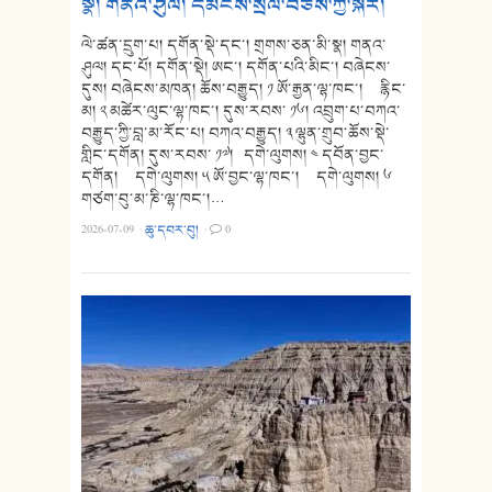
སྣ། གནའ་ཤུལ། དམངས་སྲོལ་བཅས་ཀྱི་སྐོར།
ལེ་ཚན་དྲུག་པ། དགོན་སྡེ་དང་། གྲགས་ཅན་མི་སྣ། གནའ་
ཤུལ། དང་པོ། དགོན་སྡེ། ཨང་། དགོན་པའི་མིང་། བཞེངས་
དུས། བཞེངས་མཁན། ཆོས་བརྒྱུད། ༡ ཨོ་རྒྱན་ལྷ་ཁང་། རྙིང་
མ། ༢ མཚེར་ལུང་ལྷ་ཁང་། དུས་རབས་ ༡༦། འབྲུག་པ་བཀའ་
བརྒྱུད་ཀྱི་བླ་མ་རོང་པ། བཀའ་བརྒྱུད། ༣ ལྷུན་གྲུབ་ཆོས་སྡེ་
གླིང་དགོན། དུས་རབས་ ༡༧། དགེ་ལུགས། ༤ དབོན་བྱང་
དགོན། དགེ་ལུགས། ༥ ཨོ་བྱང་ལྷ་ཁང་། དགེ་ལུགས། ༦
གཙག་བུ་མ་ཎི་ལྷ་ཁང་།…
2026-07-09
·
ཆུ་དབར་བུ།
·
0