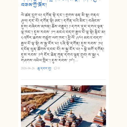
བཅས་ཀྱི་སྐོར།
ལེ་ཚན་དྲུག་པ། དགོན་སྡེ་དང་། གྲགས་ཅན་མི་སྣ། གནའ་
ཤུལ། དང་པོ། དགོན་སྡེ། ཨང་། དགོན་པའི་མིང་། བཞེངས་
དུས། བཞེངས་མཁན། ཆོས་བརྒྱུད། ༡ དཀར་དུང་དགའ་ལྡན་
ལྷ་ཁང་། དུས་རབས་ ༡༠། མངའ་བདག་རྒྱལ་པོ་ལྷ་སྡེ། རྙིང་མ།
༢ འཁོར་ཆགས་གཙུག་ལག་ཁང་། ཕྱི་ལོ་ ༩༩༦། མངའ་བདག་
རྒྱལ་པོ་ལྷ་སྡེ། ས་སྐྱ་ངོར་པ། ༣ ཞི་སྡེ་དགོན། དུས་རབས་ ༡༥།
དཔོན་ཕུན་ཚོགས་དབང་པོ། ས་སྐྱ་ངོར་པ། ༤ སྙེ་མགོ་དགོན།
དུས་རབས་ ༡༧། ངོར་ཆེན་ཀུན་དགའ་ལྷུན་གྲུབ། ས་སྐྱ། ༥
གཤགས་འཕེལ་གླིང་། དུས་རབས་ ༡༧ །…
2026-06-26
·
ཆུ་དབར་བུ།
·
0