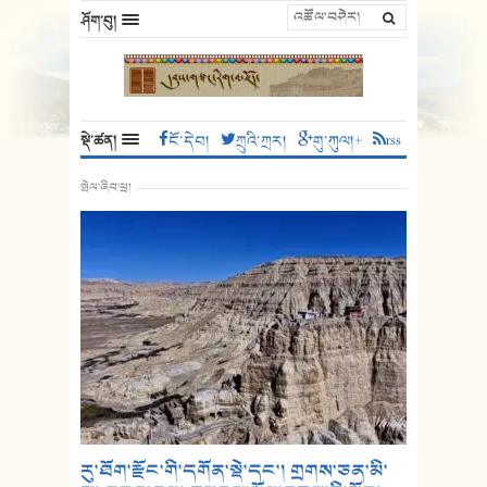
ཤོག་བུ།
སྡེ་ཚན།
ངོ་དེབ།
ཀྲུའི་ཀྲར།
གུ་ཀུལ།+
rss
སྤེལ་ཞིབ་ཕྲ།
རུ་ཐོག་རྫོང་གི་དགོན་སྡེ་དང་། གྲགས་ཅན་མི་