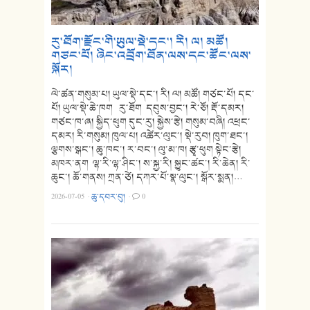
རུ་ཐོག་རྫོང་གི་ཡུལ་སྡེ་དང་། རི། ལ། མཚོ།
གཙང་པོ། ཞིང་འབྲོག་ཐོན་ལས་དང་ཚོང་ལས་
སྐོར།
ལེ་ཚན་གསུམ་པ། ཡུལ་སྡེ་དང་། རི། ལ། མཚོ། གཙང་པོ། དང་
པོ། ཡུལ་སྡེ་ཆེ་ཁག རུ་ཐོག དབུས་བྱང་། རེ་ཅོ། རྡོ་དམར།
གཙང་ཁ་ཞ། སྐྱིད་ཕུག དུང་རུ། སྐྱེས་རྩེ། གསུམ་བཞི། འཕྲང་
དམར། རི་གསུམ། ཁུལ་པ། འཚེར་ལུང་། སྡེ་རུབ། ཁུག་ཐང་།
ལྕགས་སྒང་། ཆུ་ཁང་། ར་བང་། ལུ་མ་ཁ། རྩྭ་ཕུག སྟེང་རྩེ།
མཁར་ནག ལྷ་རི་ལྷ་ཤིང་། ས་སྐྱ་རི། སྐྱུང་ཚང་། རི་ཆེན། རི་
ཆུང་། ཆོ་གནས། ཀྲན་ཙེ། དཀར་པོ་སྣ་ལུང་། སྒོར་སྨན།…
2026-07-05
·
ཆུ་དབར་བུ།
·
0