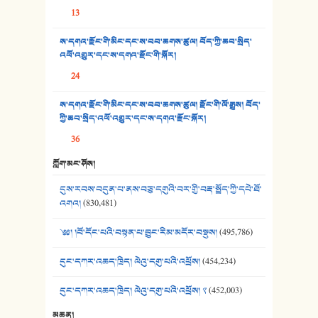
13
35. ང་ཚོ་ཕན་ཚུན་མཇལ་ནས། - ཟླ་སྒྲོན།
ས་དགའ་རྫོང་གི་མིང་དང་ས་བབ་ཆགས་ཚུལ། བོད་ཀྱི་ཆབ་སྲིད་
འཕོ་འགྱུར་དང་ས་དགའ་རྫོང་གི་སྐོར།
36. ཟླ་གཞོན་སྙན་དབྱངས། - ཟླ་སྒྲོན།
24
37. མཚོ་སྔོན་པོ། - ཟླ་སྒྲོན།
ས་དགའ་རྫོང་གི་མིང་དང་ས་བབ་ཆགས་ཚུལ། རྫོང་གི་ལོ་རྒྱུས། བོད་
38. ཡབ་ཡུམ། - ཟླ་སྒྲོན།
ཀྱི་ཆབ་སྲིད་འཕོ་འགྱུར་དང་ས་དགའ་རྫོང་སྐོར།
36
39. དྲིལ་བུའི་སྐལ་སྒྲ། - ཟླ་སྒྲོན།
ཀློག་མང་ཤོས།
40. ང་ཚོ་ཕན་ཚུན་མཇལ་ནས། - ཟླ་སྒྲོན།
དུས་རབས་བདུན་པ་ནས་བཅུ་དགུའི་བར་གྱི་བརྡ་སྤྲོད་ཀྱི་དཔེ་ཐོ་
41. མཚན་ཚོགས་ཞབས་བྲོ་སྣ་མང་། - བོད་གཞས་ཕྱོགས་བསྒྲིགས།
འགའ།
(830,481)
༄༅། །བོ་དོང་པའི་བསྟན་པ་བྱུང་རིམ་མདོར་བསྡུས།
(495,786)
དུང་དཀར་འཆད་ཁྲིད། ལེའུ་དགུ་པའི་འཕྲོས།
(454,234)
དུང་དཀར་འཆད་ཁྲིད། ལེའུ་དགུ་པའི་འཕྲོས། ༢
(452,003)
མཆན།