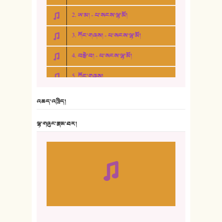
2. ཨ་མ། - པ་སངས་ལྷ་མོ།
3. ཀོང་གཞས། - པ་སངས་ལྷ་མོ།
4. བརྩེ་བ། - པ་སངས་ལྷ་མོ།
5. ཀོང་གཞས།
6. ཆོལ་གསུམ་བྲོ་གཞས། - སྒྲོན་གསལ།
འཆད་འཁྲིད།
7. ལྷག་སྒྲོན་ལགས།
ལྷ་གཞུང་རྣམ་ཐར།
8. ཆང་གཞས།
9. ཆང་གཞས། ༢
10. ཆང་གཞས། ༣
11. ལོ་གསར།
12. ལོ་གསར། ༢