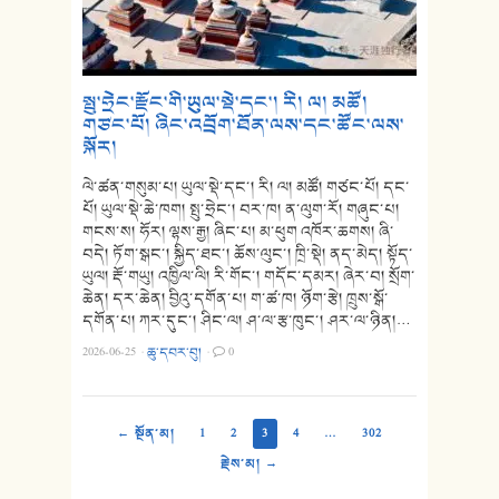
སྤུ་ཧྲེང་རྫོང་གི་ཡུལ་སྡེ་དང་། རི། ལ། མཚོ།
གཙང་པོ། ཞིང་འབྲོག་ཐོན་ལས་དང་ཚོང་ལས་
སྐོར།
ལེ་ཚན་གསུམ་པ། ཡུལ་སྡེ་དང་། རི། ལ། མཚོ། གཙང་པོ། དང་
པོ། ཡུལ་སྡེ་ཆེ་ཁག། སྤུ་ཧྲེང་། བར་ཁ། ན་ལུག་རོ། གཞུང་པ།
གངས་ས། ཧོར། ལྷས་རྒྱ། ཞིང་པ། མ་ཕུག འཁོར་ཆགས། ཞི་
བདེ། ཏོག་སྒང་། སྐྱིད་ཐང་། ཆོས་ལུང་། ཁྲི་སྡེ། ནད་མེད། སྟོད་
ཡུལ། རྡོ་གཡུ། འཁྱིལ་ལི། རི་གོང་། གདོང་དམར། ཞེར་བ། སྲོག་
ཆེན། དར་ཆེན། བྱིའུ་དགོན་པ། ག་ཚ་ཁ། ཉོག་རྩེ། ཁྲུས་སྒོ་
དགོན་པ། ཀར་དུང་། ཤིང་ལ། ཤ་ལ་རྩ་ཁུང་། ཤར་ལ་ཉིན།…
2026-06-25
·
ཆུ་དབར་བུ།
·
0
← སྔོན་མ།
1
2
3
4
…
302
རྗེས་མ། →