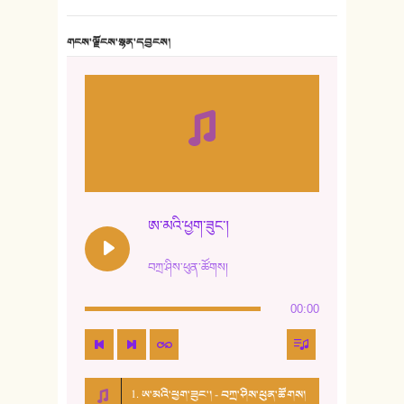
གངས་ལྗོངས་སྙན་དབྱངས།
ཨ་མའི་ཕྱག་ཟུང་།
བཀྲ་ཤིས་ཕུན་ཚོགས།
00:00
1. ཨ་མའི་ཕྱག་ཟུང་། - བཀྲ་ཤིས་ཕུན་ཚོགས།