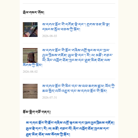
24. མིག་ཆུ་དམར་པོ།
སྤེལ་གསར་ཤོས།
25. མགྲོན་པོ།
ས་དགའ་རྫོང་གི་དགོན་སྡེ་དང་། གྲགས་ཅན་མི་སྣ།
དམངས་སྲོལ་བཅས་ཀྱི་སྐོར།
2026-08-03
26. ཨ་མའི་ཐང་ཁུག
27. ལྕེ་བདེ་ཞོལ་གྱི་པང་གདན།
ས་དགའ་རྫོང་གི་རྫོང་གཞིས་འགྲོ་སྟངས་དང་ཁྲལ་
འུལ་ཁྲིམས་གནོན། ཡུལ་སྡེ་དང་། རི། ལ། མཚོ། གཙང་
པོ། ཞིང་འབྲོག་ཐོན་ཁུངས་དང་ཐུན་མིན་ཐོན་ལས་
28. སྟོད་གཞས། - ཕན་ཐོག
སོགས་ཀྱི་སྐོར།
2026-08-02
29. རྣམ་བུ། - འཕྱོངས་ཞོལ་སྒྲོལ་མ།
ས་དགའ་རྫོང་གི་མིང་དང་ས་བབ་ཆགས་ཚུལ། བོད་ཀྱི་
30. སི་ལིང་འབྲི་མོ། - ཕན་ཐོག
ཆབ་སྲིད་འཕོ་འགྱུར་དང་ས་དགའ་རྫོང་གི་སྐོར།
2026-07-31
31. ཕ་ཡུལ་ཡར་ཀླུང་།
རྩོམ་སྒྲིག་གཙོ་གནད།
32. ཨ་མ།
ས་དགའ་རྫོང་གི་རྫོང་གཞིས་འགྲོ་སྟངས་དང་ཁྲལ་འུལ་ཁྲིམས་གནོན།
33. འཛོམས་པའི་ལམ།
ཡུལ་སྡེ་དང་། རི། ལ། མཚོ། གཙང་པོ། ཞིང་འབྲོག་ཐོན་ཁུངས་དང་
ཐུན་མིན་ཐོན་ལས་སོགས་ཀྱི་སྐོར།
34. ཉི་མ་སེམས་ལ་ཞོག་དང་། - ཟླ་སྒྲོན།