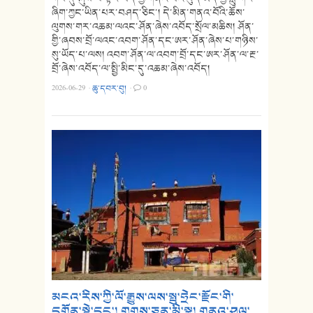
ཞིག་ཀྱང་ཡིན་པར་བཤད་ཅིང་། དེ་མིན་གནའ་བོའི་ཆོས་
ལུགས་གར་འཆམ་ལའང་ཤོན་ཞེས་འབོད་སྲོལ་མཆིས། ཤོན་
གྱི་ཞབས་བྲོ་ལའང་འབག་ཤོན་དང་ཨར་ཤོན་ཞེས་པ་གཉིས་
སུ་ཡོད་པ་ལས། འབག་ཤོན་ལ་འབག་བྲོ་དང་ཨར་ཤོན་ལ་རྔ་
བྲོ་ཞེས་འབོད་ལ་སྤྱི་མིང་དུ་འཆམ་ཞེས་འབོད།
2026-06-29
·
ཆུ་དབར་བུ།
·
0
མངའ་རིས་ཀྱི་ལོ་རྒྱུས་ལས་སྤུ་ཧྲེང་རྫོང་གི་
དགོན་སྡེ་དང་། གྲགས་ཅན་མི་སྣ། གནའ་ཤུལ་