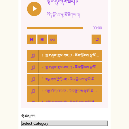
ལྷ་གཞུང་རྣམ་ཐར། ༡
13. ཆུང་འདྲིས། - ཟླ་སྒྲོན།
བོད་ལྗོངས་ལྷ་མོ་ཚོགས་པ།
14. སྙིང་རྗེ་མོ། - ཚེ་འགྱུར་མེད།
00:00
15. ཤམ་པ་ལ་ཡི་སྲས་མོ།
16. ལྷ་བུ་དར་བུ།
1. ལྷ་གཞུང་རྣམ་ཐར། ༡ - བོད་ལྗོངས་ལྷ་མོ་ཚོགས་པ།
17. ང་བོད་པ་ཡིན། - ཕུར་བུ་རྣམ་རྒྱལ།
2. ལྷ་གཞུང་རྣམ་ཐར། ༢ - བོད་ལྗོངས་ལྷ་མོ་ཚོགས་པ།
18. ང་ལ་བྱམས་པའི་ཨ་མ།
3. གཟུགས་ཀྱི་ཉི་མ། - བོད་ལྗོངས་ལྷ་མོ་ཚོགས་པ།
19. ཆ་རྐྱེན་མེད་པའི་སེམས།
4. པདྨ་འོད་འབར། - བོད་ལྗོངས་ལྷ་མོ་ཚོགས་པ།
20. བསྟན་རྒྱས་གླིང་།
5. འགྲོ་བ་བཟང་མོ། - བོད་ལྗོངས་ལྷ་མོ་ཚོགས་པ།
21. ཕ་སྐད།
22. བཀྲ་ཤིས་ཁང་གསར།
སྡེ་ཚན་ཁག
23. ཕོ་རྒོད་པོ།