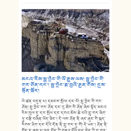
མངའ་རིས་སྤུ་ཧྲེང་གི་ལོ་རྒྱུས་ལས། སྤུ་ཧྲེང་གི་
གར་ཤོན་དང་། སྤུ་ཧྲེང་རྨ་བྱའི་རྒྱན་གོས། དུས་
སྟོན་སྐོར།
ལེ་ཚན་བདུན་པ། དམངས་སྲོལ། དང་པོ། སྤུ་ཧྲེང་གི་གར་
ཤོན། སྤུ་ཧྲེང་གར་ཤོན་དང་རུ་ཐོག་གི་ཤོན་ཞེས་སྟོད་མངའ་
རིས་ཁུལ་དུ་དར་སྲོལ་དང་དགའ་མོས་ཆེ་བའི་གླུ་གར་ཞིག་
ཏུ་བརྩི་བཞིན་ཡོད་ཅིང་། དེ་ལས་ཤོན་ནི་ཞང་ཞུང་གི་སྐད་
རིགས་ཤིག་དང་དེའི་དོན་ནི་གླུ་གར་དུ་གོ། དེ་ཡང་། ཤོན་ནི་
གོང་དུ་ཞུས་པ་ལྟར་བོད་ཀྱི་གནའ་བོའི་བུད་མེད་ཀྱི་གླུ་གར་