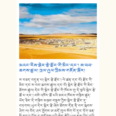
མའང་རིས་སྒེར་རྩེ་རྫོང་གི་མིང་དང་། ས་བབ་
ཆགས་ཚུལ། ཁྲལ་འུལ་ཁྲིམས་གནོན་སྐོར།
ས་བཅད་བདུན་པ། སྒེར་རྩེ་རྫོང་། ལེ་ཚན་དང་པོ། རྫོང་གི་
མིང་དང་ས་བབ་ཆགས་ཚུལ། དང་པོ། སྒེར་རྩེ་རྫོང་གི་མིང་
ཐོགས་ཚུལ། དེང་གི་སྒེར་རྩེ་རྫོང་གི་ཁོངས་སུ་དེ་སྔའི་སྒེར་རྩེ་
ཚོ་པ་དང་། བསེ་འཁོར་ཚོ་པའི་མངའ་ཁོངས་གཉིས་ཚུད་
ཡོད་ཅིང་དེ་གཉིས་མཉམ་བསྡུས་ཀྱིས་སྒེར་རྩེ་རྫོང་དུ་
བཏགས། ཡུལ་དེར་སྒེར་རྩེ་ཞེས་ཐོགས་དོན་ནི་བར་སྐབས་
ཤིག་ལ། བོད་ཤར་ཕྱོགས་ཨ་མདོ་ཁུལ་སོག་པོ་དུང་ཏོག་ཅན་
གྱི་མངའ་འོག་ཏུ་གཏོགས་པའི་སྒེར་རྩེའི་ཡུལ་ནས་ཡོང་བའི་