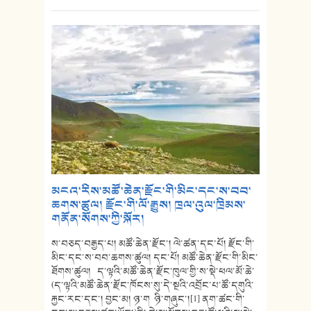
མངའ་རིས་མཚོ་ཆེན་རྫོང་གི་མིང་དང་ས་བབ་
ཆགས་ཚུལ། རྫོང་གི་ལོ་རྒྱུས། ཁྲལ་འུལ་ཁྲིམས་
གནོན་སོགས་ཀྱི་སྐོར།
ས་བཅད་བརྒྱད་པ། མཚོ་ཆེན་རྫོང་། ལེ་ཚན་དང་པོ། རྫོང་གི་
མིང་དང་ས་བབ་ཆགས་ཚུལ། དང་པོ། མཚོ་ཆེན་རྫོང་གི་མིང་
ཐོགས་ཚུལ། ད་ལྟའི་མཚོ་ཆེན་རྫོང་ཁུལ་གྱི་ས་སྡེ་ཕལ་མོ་ཆེ་
(ད་ལྟའི་མཚོ་ཆེན་རྫོང་ཁོངས་སུ་དེ་སྔའི་འབྲོང་པ་ཚོ་དགུའི་
རྐྱང་རང་དང་། བྱང་མ། ཉ་ག ཉི་གཞུང་།[1] ནག་ཚང་གི་