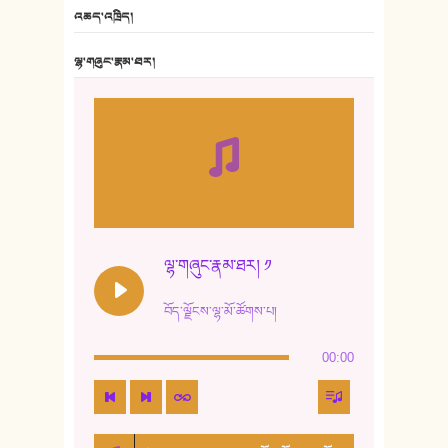
6. ཆོལ་གསུམ་བྲོ་གཞས། - སྒྲོན་གསལ།
འཆད་འཁྲིད།
7. ལྷག་སྒྲོན་ལགས།
ལྷ་གཞུང་རྣམ་ཐར།
8. ཆང་གཞས།
9. ཆང་གཞས། ༢
10. ཆང་གཞས། ༣
11. ལོ་གསར།
12. ལོ་གསར། ༢
ལྷ་གཞུང་རྣམ་ཐར། ༡
13. ཆུང་འདྲིས། - ཟླ་སྒྲོན།
བོད་ལྗོངས་ལྷ་མོ་ཚོགས་པ།
14. སྙིང་རྗེ་མོ། - ཚེ་འགྱུར་མེད།
00:00
15. ཤམ་པ་ལ་ཡི་སྲས་མོ།
16. ལྷ་བུ་དར་བུ།