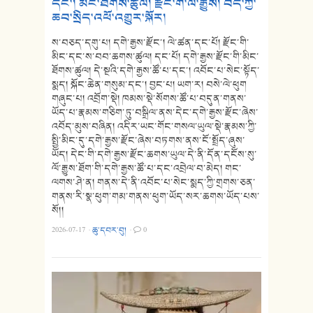
དང་། མིང་ཐོགས་ཚུལ། རྫོང་གི་ལོ་རྒྱུས། བོད་ཀྱི་
ཆབ་སྲིད་འཕོ་འགྱུར་སྐོར།
ས་བཅད་དགུ་པ། དགེ་རྒྱས་རྫོང་། ལེ་ཚན་དང་པོ། རྫོང་གི་
མིང་དང་ས་བབ་ཆགས་ཚུལ། དང་པོ། དགེ་རྒྱས་རྫོང་གི་མིང་
ཐོགས་ཚུལ། དེ་སྔའི་དགེ་རྒྱས་ཚོ་པ་དང་། འབོང་པ་སེང་སྟོད་
སྨད། སྐོང་ཆེན་གསུམ་དང་། བྱང་པ། ཡག་ར། བསེ་ལེ་ཕུག
གཞུང་པ། འབྲོག་སྡེ། ཁམས་སྡེ་སོགས་ཚོ་པ་བདུན་གནས་
ཡོད་པ་རྣམས་གཅིག་ཏུ་བསྒྲིལ་ནས་དེང་དགེ་རྒྱས་རྫོང་ཞེས་
འབོད་མུས་བཞིན། འདིར་ཡང་གོང་གསལ་ཡུལ་སྡེ་རྣམས་ཀྱི་
སྤྱི་མིང་དུ་དགེ་རྒྱས་རྫོང་ཞེས་བཏགས་ནས་ངོ་སྤྲོད་ཞུས་
ཡོད། དེང་གི་དགེ་རྒྱས་རྫོང་ཆགས་ཡུལ་དེ་ནི་དོན་དངོས་སུ་
ལོ་རྒྱུས་ཐོག་གི་དགེ་རྒྱས་ཚོ་པ་དང་འབྲེལ་བ་མེད། གང་
ལགས་ཤེ་ན། གནས་དེ་ནི་འབོང་པ་སེང་སྨད་ཀྱི་གྲགས་ཅན་
གནས་རི་སྣ་ཕུག་གམ་གནས་ཕུག་ཡོད་སར་ཆགས་ཡོད་པས་
སོ།།
2026-07-17
·
ཆུ་དབར་བུ།
·
0