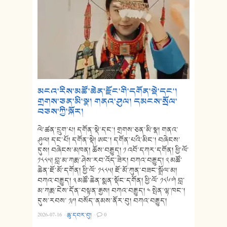
མངའ་རིས་མཚོ་ཆེན་རྫོང་གི་དགོན་སྡེ་དང་།
གྲགས་ཅན་མི་སྣ། གནའ་ཤུལ། དམངས་སྲོལ་
བཅས་ཀྱི་སྐོར།
ལེ་ཚན་དྲུག་པ། དགོན་སྡེ་དང་། གྲགས་ཅན་མི་སྣ། གནའ་
ཤུལ། དང་པོ། དགོན་སྡེ། ཨང་། དགོན་པའི་མིང་། བཞེངས་
དུས། བཞེངས་མཁན། ཆོས་བརྒྱུད། ༡ འབོ་དཀར་དགོན། ཕྱི་ལོ་
༡༨༨༥། བླ་མ་ཀརྨ་ཤེས་རབ་འོད་ཟེར། བཀའ་བརྒྱུད། ༢ མཚོ་
ཆེན་ཇོ་མོ་དགོན། ཕྱི་ལོ་ ༡༨༨༥། ཇོ་མོ་ཀུན་བཟང་སྒྲོལ་མ།
བཀའ་བརྒྱུད། ༣ མཚོ་ཆེན་སྨན་སྡོང་དགོན། ཕྱི་ལོ་ ༡༨༦༧། བླ་
མ་ཀརྨ་ངེས་དོན་བསྟན་རྒྱས། བཀའ་བརྒྱུད། ༤ སྤེན་ལྷ་ཁང་།
དུས་རབས་ ༡༩། བསོད་ནམས་ནོར་བུ། བཀའ་བརྒྱུད།
2026-07-16
·
ཆུ་དབར་བུ།
·
0