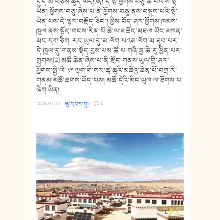
དུད་མ་བཅས་ཚུད་ཡོད།)ནི། དེ་སྔ་ཕྱོགས་བཅུ་ཚོ་པའི་ས་སྡེ་
ཡིན། ཕྱོགས་བཅུ་ཞེས་པ་ནི་ཕྱོགས་བཅུ་ནས་བསྡུས་པའི་སྡེ་
ཡིན་པས་དེ་ལྟར་བརྗོད་ཅིང་། ཕྱིས་བོད་ཤར་ཕྱོགས་ཁམས་
ཁུལ་ནས་སྟོད་གངས་རིན་པོ་ཆེ་ལ་མཆོད་མཇལ་ཡོང་མཁན་
མང་དག་ཅིག རང་ཡུལ་དུ་མ་ལོག་པའམ་ལོག་མ་ཐུབ་པར་
དེ་ཁུལ་དུ་གནས་སྡོད་བྱས་པས་ཚོ་པ་གཞི་རྒྱ་ཆེ་རུ་ཕྱིན་པར་
གྲགས།[2] མཚོ་ཆེན་ཞེས་པ་ནི་རྫོང་གནས་ཡུལ་གྱི་ཤར་
ཕྱོགས་སྤྱི་ལེ་ ༡༠ ལྷག་གི་སར་ཚྭ་ཆུའི་མཚེའུ་ཆེན་པོ་བཀྲ་རི་
གནམ་མཚོ་ཆགས་ཡོད་པས། མཚོ་དེའི་མིང་ཡུལ་ལ་ཐོགས་པ་
ཞིག་ཡིན།
2026-07-15
·
ཆུ་དབར་བུ།
·
0