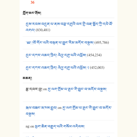
36
39. དྲིལ་བུའི་སྐལ་སྒྲ། - ཟླ་སྒྲོན།
ཀློག་མང་ཤོས།
40. ང་ཚོ་ཕན་ཚུན་མཇལ་ནས། - ཟླ་སྒྲོན།
དུས་རབས་བདུན་པ་ནས་བཅུ་དགུའི་བར་གྱི་བརྡ་སྤྲོད་ཀྱི་དཔེ་ཐོ་
41. མཚན་ཚོགས་ཞབས་བྲོ་སྣ་མང་། - བོད་གཞས་ཕྱོགས་བསྒྲིགས།
འགའ།
(830,481)
༄༅། །བོ་དོང་པའི་བསྟན་པ་བྱུང་རིམ་མདོར་བསྡུས།
(495,786)
དུང་དཀར་འཆད་ཁྲིད། ལེའུ་དགུ་པའི་འཕྲོས།
(454,234)
དུང་དཀར་འཆད་ཁྲིད། ལེའུ་དགུ་པའི་འཕྲོས། ༢
(452,003)
མཆན།
ཆུ་དབར་བུ།
on
རུ་ལག་གྲོམ་པ་རྒྱང་གི་བྱུང་བ་མདོར་བསྡུས།
སྐལ་བཟང་མཁས་གྲུབ།
on
རུ་ལག་གྲོམ་པ་རྒྱང་གི་བྱུང་བ་མདོར་
བསྡུས།
ng
on
ཕྱག་ཆེན་བརྒྱུད་པའི་གསོལ་འདེབས།