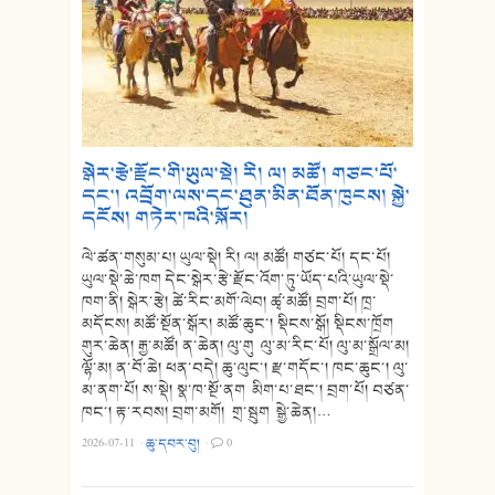
སྒེར་རྩེ་རྫོང་གི་ཡུལ་སྡེ། རི། ལ། མཚོ། གཙང་པོ་
དང་། འབྲོག་ལས་དང་ཐུན་མིན་ཐོན་ཁུངས། སྐྱེ་
དངོས། གཏེར་ཁའི་སྐོར།
ལེ་ཚན་གསུམ་པ། ཡུལ་སྡེ། རི། ལ། མཚོ། གཙང་པོ། དང་པོ།
ཡུལ་སྡེ་ཆེ་ཁག དེང་སྒེར་རྩེ་རྫོང་འོག་ཏུ་ཡོད་པའི་ཡུལ་སྡེ་
ཁག་ནི། སྒེར་རྩེ། ཚེ་རིང་མགོ་ལེབ། ཚྭ་མཚོ། བྲག་པོ། ཁྲ་
མདོངས། མཚོ་སྔོན་སྒོར། མཚོ་ཆུང་། སྡིངས་སྒོ། སྡིངས་ཁྲོག
གུར་ཆེན། རྒྱ་མཚོ། ན་ཆེན། ལུ་གུ ལུ་མ་རིང་པོ། ལུ་མ་སྒྲོལ་མ།
ལྷོ་མ། ན་བོ་ཆེ། ཕན་བདེ། ཆུ་ལུང་། རྫ་གདོང་། ཁང་ཆུང་། ལུ་
མ་ནག་པོ། ས་སྡེ། སྣ་ཁ་སྔོ་ནག མིག་པ་ཐང་། བྲག་པོ། བཙན་
ཁང་། རྟ་རབས། བྲག་མགོ། གྲ་སྦུག སྒྱེ་ཆེན།…
2026-07-11
·
ཆུ་དབར་བུ།
·
0