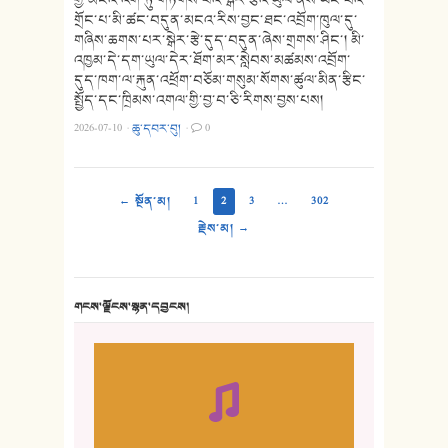
གྲོང་པ་མི་ཚང་བདུན་མངའ་རིས་བྱང་ཐང་འབྲོག་ཁུལ་དུ་
གཞིས་ཆགས་པར་སྒེར་རྩེ་དུད་བདུན་ཞེས་གྲགས་ཤིང་། མི་
འཁྱམ་དེ་དག་ཡུལ་དེར་ཐོག་མར་སླེབས་མཚམས་འབྲོག་
དུད་ཁག་ལ་རྐུན་འཕྲོག་བཅོམ་གསུམ་སོགས་ཚུལ་མིན་རྩིང་
སྤྱོད་དང་ཁྲིམས་འགལ་གྱི་བྱ་བ་ཅི་རིགས་བྱས་པས།
2026-07-10
·
ཆུ་དབར་བུ།
·
0
← སྔོན་མ།
1
2
3
…
302
རྗེས་མ། →
གངས་ལྗོངས་སྙན་དབྱངས།