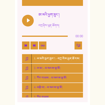
ཨ་མའི་ཕྱག་ཟུང་།
བཀྲ་ཤིས་ཕུན་ཚོགས།
00:00
1. ཨ་མའི་ཕྱག་ཟུང་། - བཀྲ་ཤིས་ཕུན་ཚོགས།
2. ཨ་མ། - པ་སངས་ལྷ་མོ།
3. ཀོང་གཞས། - པ་སངས་ལྷ་མོ།
4. བརྩེ་བ། - པ་སངས་ལྷ་མོ།
5. ཀོང་གཞས།