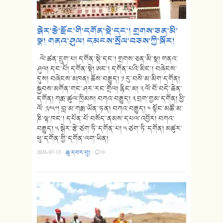
སྒེར་རྩེ་རྫོང་གི་དགོན་སྡེ་དང་། གྲགས་ཅན་མི་
སྣ། གནའ་ཤུལ། དམངས་སྲོལ་བཅས་ཀྱི་སྐོར།
ལེ་ཚན་དྲུག་པ། དགོན་སྡེ་དང་། གྲགས་ཅན་མི་སྣ། གནའ་
ཤུལ། དང་པོ། དགོན་སྡེ། ཨང་། དགོན་པའི་མིང་། བཞེངས་
དུས། བཞེངས་མཁན། ཆོས་བརྒྱུད། ༡ རུ་བསེ་མ་མིག་དགོན།
སྐྱབས་མགོན་གང་ཤར་རང་གྲོལ། རྙིང་མ། ༢ ལོ་བོ་བདེ་ཆེན་
དགོན། ཀརྨ་ཚུལ་ཁྲིམས། བཀའ་བརྒྱུད། ༣ བྲག་གྱམ་དགོན། ཕྱི་
ལོ་ ༡༩༥༠། བླ་མ་ཀརྨ་ཡོན་ཏན། བཀའ་བརྒྱུད། ༤ སྟོང་མཚོ་མ་
ཎི་ལྷ་ཁང་། དཔོན་པོ་བསོད་ནམས་དཔལ་འབྱོར། བཀའ་
བརྒྱུད། ༥ སྒེར་རྩེ་ཙག་ཏི་དགོན་པ། ༥ ཙག་ཏི་དགོན། མཚུར་
ཕུ་དགོན་གྱི་དགོན་ལག་ཡིན།
2026-07-13
·
ཆུ་དབར་བུ།
·
0