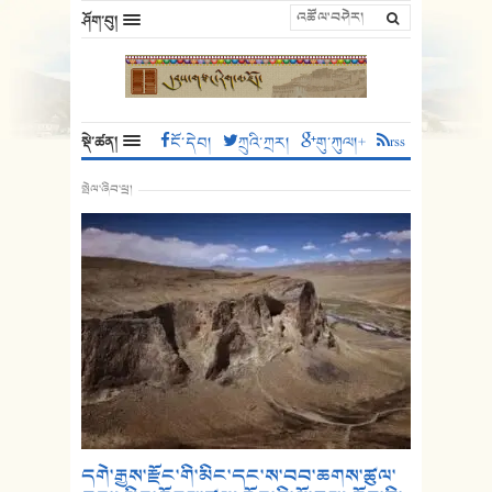
ཤོག་བུ།
སྡེ་ཚན།
ངོ་དེབ།
ཀྲུའི་ཀྲར།
གུ་ཀུལ།+
rss
སྤེལ་ཞིབ་ཕྲ།
དགེ་རྒྱས་རྫོང་གི་མིང་དང་ས་བབ་ཆགས་ཚུལ་