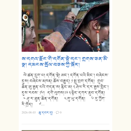
ས་དགའ་རྫོང་གི་དགོན་སྡེ་དང་། གྲགས་ཅན་མི་
སྣ། དམངས་སྲོལ་བཅས་ཀྱི་སྐོར།
ལེ་ཚན་དྲུག་པ། དགོན་སྡེ། ཨང་། དགོན་པའི་མིང་། བཞེངས་
དུས། བཞེངས་མཁན། ཆོས་བརྒྱུད། ༡ སྤུ་བྲག་དགོན། གྲུབ་
ཆེན་ཨུ་རྒྱན་པའི་གདན་ས། རྙིང་མ། ༢ ཤེལ་རི་དར་རྒྱས་གླིང་།
དུས་རབས་ ༡༦། དགེ་ལུགས།19 ༣ སྟེང་དཀར་ནུབ་དགོན།
༤ ཤྭ་ར་ཐུན་ཆེན་དགོན། ༥ གུ་ཡུ་དགོན། ༦ རུ་ཀྱོག་
རི་ཁྲོད། ༧…
2026-08-03
·
ཆུ་དབར་བུ།
·
0