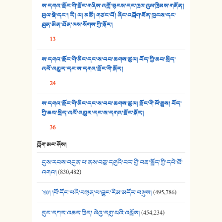
ས་དགའ་རྫོང་གི་རྫོང་གཞིས་འགྲོ་སྟངས་དང་ཁྲལ་འུལ་ཁྲིམས་གནོན།
33. འཛོམས་པའི་ལམ།
ཡུལ་སྡེ་དང་། རི། ལ། མཚོ། གཙང་པོ། ཞིང་འབྲོག་ཐོན་ཁུངས་དང་
ཐུན་མིན་ཐོན་ལས་སོགས་ཀྱི་སྐོར།
34. ཉི་མ་སེམས་ལ་ཞོག་དང་། - ཟླ་སྒྲོན།
13
35. ང་ཚོ་ཕན་ཚུན་མཇལ་ནས། - ཟླ་སྒྲོན།
ས་དགའ་རྫོང་གི་མིང་དང་ས་བབ་ཆགས་ཚུལ། བོད་ཀྱི་ཆབ་སྲིད་
འཕོ་འགྱུར་དང་ས་དགའ་རྫོང་གི་སྐོར།
36. ཟླ་གཞོན་སྙན་དབྱངས། - ཟླ་སྒྲོན།
24
37. མཚོ་སྔོན་པོ། - ཟླ་སྒྲོན།
ས་དགའ་རྫོང་གི་མིང་དང་ས་བབ་ཆགས་ཚུལ། རྫོང་གི་ལོ་རྒྱུས། བོད་
38. ཡབ་ཡུམ། - ཟླ་སྒྲོན།
ཀྱི་ཆབ་སྲིད་འཕོ་འགྱུར་དང་ས་དགའ་རྫོང་སྐོར།
36
39. དྲིལ་བུའི་སྐལ་སྒྲ། - ཟླ་སྒྲོན།
ཀློག་མང་ཤོས།
40. ང་ཚོ་ཕན་ཚུན་མཇལ་ནས། - ཟླ་སྒྲོན།
དུས་རབས་བདུན་པ་ནས་བཅུ་དགུའི་བར་གྱི་བརྡ་སྤྲོད་ཀྱི་དཔེ་ཐོ་
41. མཚན་ཚོགས་ཞབས་བྲོ་སྣ་མང་། - བོད་གཞས་ཕྱོགས་བསྒྲིགས།
འགའ།
(830,482)
༄༅། །བོ་དོང་པའི་བསྟན་པ་བྱུང་རིམ་མདོར་བསྡུས།
(495,786)
དུང་དཀར་འཆད་ཁྲིད། ལེའུ་དགུ་པའི་འཕྲོས།
(454,234)