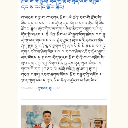
རྫོང་གི་ལོ་རྒྱུས། བོད་ཀྱི་ཆབ་སྲིད་འཕོ་འགྱུར་
དང་ས་དགའ་རྫོང་སྐོར།
ས་བཅད་བཅུ་པ། ས་དགའ་རྫོང་། ལེ་ཚན་དང་པོ། རྫོང་གི་
མིང་དང་ས་བབ་ཆགས་ཚུལ། དང་པོ། ས་དགའ་རྫོང་གི་མིང་
ཐོགས་ཚུལ། རྫོང་དེར་ས་དགའ་ཞེས་མིང་དུ་བསྙད་པའི་སྒྲ་
དོན་གྱི་བཤད་པ་ཇི་ཡིན་སྐོར་ལ། ལོ་རྒྱུས་ཡིག་ཚགས་ཁག་ཏུ་
དེ་སྔ་ཕན་གསལ་བར་མ་རྙེད་ཀྱང་། ཡུལ་དེའི་དམངས་ཁྲོད་
ཤོད་རྒྱུན་དུ་འདི་ལྟར་གྲགས་ཏེ། ཡུལ་དེ་ནི་མི་རྣམས་རབ་ཏུ་
དགའ་བའི་ས་ཞིག་ཡིན་པས་ས་དགའ་ཞེས་འབོད་སྲོལ་བྱུང་
བར་ཡོངས་སུ་གྲགས། དོན་དུའང་རྫོང་དེ་ནི་ས་མ་འབྲོག་གི་
ཡུལ་དཀར་ཆུ་འབྲུ་རིགས་ཐོན་ཁུངས་ཕུན་སུམ་ཚོགས་ལ།
གངས་རི་དང་། གཙང་པོ། མཚོ། མཚེའུ། རྩྭ་ཐང་། རྩྭ་ར།
གཅན་གཟན། འདབ་ཆགས་སོགས་སྣོད་བཅུད་ཀྱི་བཀོད་པ་
ལྟ་ན་སྡུག་པས་དེ་ལྟར་མིང་དོན་མཚུངས་པ་ཞིག་ཡིན།
2026-07-21
·
ཆུ་དབར་བུ།
·
0