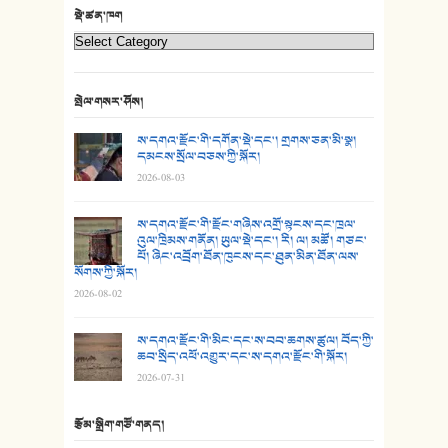
22. བཀྲ་ཤིས་ཁང་གསར།
སྡེ་ཚན་ཁག
23. ཕོ་རྒོད་པོ།
24. མིག་ཆུ་དམར་པོ།
སྤེལ་གསར་ཤོས།
25. མགྲོན་པོ།
ས་དགའ་རྫོང་གི་དགོན་སྡེ་དང་། གྲགས་ཅན་མི་སྣ།
དམངས་སྲོལ་བཅས་ཀྱི་སྐོར།
2026-08-03
26. ཨ་མའི་ཐང་ཁུག
27. ལྕེ་བདེ་ཞོལ་གྱི་པང་གདན།
ས་དགའ་རྫོང་གི་རྫོང་གཞིས་འགྲོ་སྟངས་དང་ཁྲལ་
འུལ་ཁྲིམས་གནོན། ཡུལ་སྡེ་དང་། རི། ལ། མཚོ། གཙང་
པོ། ཞིང་འབྲོག་ཐོན་ཁུངས་དང་ཐུན་མིན་ཐོན་ལས་
28. སྟོད་གཞས། - ཕན་ཐོག
སོགས་ཀྱི་སྐོར།
2026-08-02
29. རྣམ་བུ། - འཕྱོངས་ཞོལ་སྒྲོལ་མ།
ས་དགའ་རྫོང་གི་མིང་དང་ས་བབ་ཆགས་ཚུལ། བོད་ཀྱི་
30. སི་ལིང་འབྲི་མོ། - ཕན་ཐོག
ཆབ་སྲིད་འཕོ་འགྱུར་དང་ས་དགའ་རྫོང་གི་སྐོར།
2026-07-31
31. ཕ་ཡུལ་ཡར་ཀླུང་།
རྩོམ་སྒྲིག་གཙོ་གནད།
32. ཨ་མ།