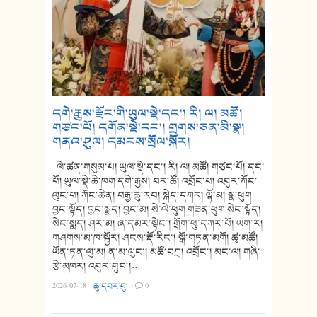
དགེ་རྒྱས་རྫོང་གི་ཡུལ་སྡེ་དང་། རི། ལ། མཚོ།
གཙང་པོ། དགོན་སྡེ་དང་། གྲགས་ཅན་མི་སྣ།
གནའ་ཤུལ། དམངས་སྲོལ་སྐོར།
ལེ་ཚན་གསུམ་པ། ཡུལ་སྡེ་དང་། རི། ལ། མཚོ། གཙང་པོ། དང་
པོ། ཡུལ་སྡེ་ཆེ་ཁག དགེ་རྒྱས། བར་ཚོ། འབྲོང་པ། འབུར་ཀོང་
ལུང་པ། ཀོང་ཆེན། བརྒྱ་ཆུ་རབ། སྐེད་དཀར། ལྷོ་མ། སྣ་ཕུག
བྱང་སྟོད། བྱང་སྨད། བྱང་མ། སེ་ལེ་ཕུག གཟན་ཕུག སེང་སྟོད།
སེང་སྨད། ཤར་མ། ཞ་དམར་སྟེང་། གྲོག་ཕུ་དཀར་པོ། ཡག་ར།
གཤགས་མ་ཁ་སྦྱོར། ཤངས་རྡོ་རིང་། སྒོ་གཏན་མགོ། ཚྭ་མཚོ།
ཡོན་ཏན་ལུ་མ། ན་མ་ལུང་། མཚོ་བཀྲ། འབྲོང་། མང་ལ། གཞི་
རྩེ་མཁར། འབུར་གུང་།…
2026-07-18
·
ཆུ་དབར་བུ།
·
0