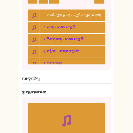
1. ཨ་མའི་ཕྱག་ཟུང་། - བཀྲ་ཤིས་ཕུན་ཚོགས།
2. ཨ་མ། - པ་སངས་ལྷ་མོ།
3. ཀོང་གཞས། - པ་སངས་ལྷ་མོ།
4. བརྩེ་བ། - པ་སངས་ལྷ་མོ།
5. ཀོང་གཞས།
6. ཆོལ་གསུམ་བྲོ་གཞས། - སྒྲོན་གསལ།
འཆད་འཁྲིད།
7. ལྷག་སྒྲོན་ལགས།
ལྷ་གཞུང་རྣམ་ཐར།
8. ཆང་གཞས།
9. ཆང་གཞས། ༢
10. ཆང་གཞས། ༣