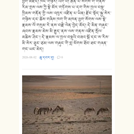
ཕྱག་མཛོད། ཁང་གཉེར། འགོ་བ། རྒན་པོ་སོགས་གོ་གནས་
རིམ་གྲས་ལས་ཀྱི་སྣེ་མོར་གཏོགས་པ་དག་གིས་ཁྲལ་བསྡུ་
ཁྲིམས་གནོན་གྱི་ལས་འཁུར་འཛིན་པ་ཡིན། རྫོང་སྡོད་སྐྱ་སེར་
གཉིས་དང་ཆོས་གཞིས་ཁག་གི་མཁན་ཕྱག་སོགས་ལས་སྣེ་
རྣམས་ལོ་གསུམ་རེ་ནས་བརྗེ་ལེན་བྱེད་མོད། དེ་མིན་གཞུང་
ཞབས་རྣམས་མེས་མི་རྒྱུད་ནས་ལས་གནས་འཛིན་སྲོལ་
མཆིས་ཤིང་། དེ་རྣམས་ལ་ཁྲལ་བསྡུའི་བཟའ་སྒོ་དང་ས་རིས་
མི་སེར་ཅུང་ཙམ་ལས་གཞུང་གི་གླ་ཕོགས་ཐོབ་ཐང་གཞན་
གང་ཡང་མེད།
2026-08-02
·
ཆུ་དབར་བུ།
·
0