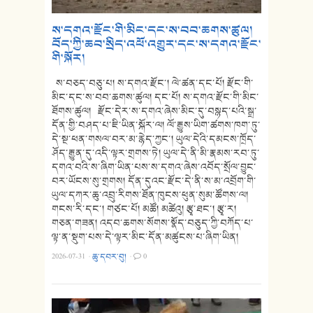
ས་དགའ་རྫོང་གི་མིང་དང་ས་བབ་ཆགས་ཚུལ།
བོད་ཀྱི་ཆབ་སྲིད་འཕོ་འགྱུར་དང་ས་དགའ་རྫོང་
གི་སྐོར།
ས་བཅད་བཅུ་པ། ས་དགའ་རྫོང་། ལེ་ཚན་དང་པོ། རྫོང་གི་
མིང་དང་ས་བབ་ཆགས་ཚུལ། དང་པོ། ས་དགའ་རྫོང་གི་མིང་
ཐོགས་ཚུལ། རྫོང་དེར་ས་དགའ་ཞེས་མིང་དུ་བསྙད་པའི་སྒྲ་
དོན་གྱི་བཤད་པ་ཇི་ཡིན་སྐོར་ལ། ལོ་རྒྱུས་ཡིག་ཚགས་ཁག་ཏུ་
དེ་སྔ་ཕན་གསལ་བར་མ་རྙེད་ཀྱང་། ཡུལ་དེའི་དམངས་ཁྲོད་
ཤོད་རྒྱུན་དུ་འདི་ལྟར་གྲགས་ཏེ། ཡུལ་དེ་ནི་མི་རྣམས་རབ་ཏུ་
དགའ་བའི་ས་ཞིག་ཡིན་པས་ས་དགའ་ཞེས་འབོད་སྲོལ་བྱུང་
བར་ཡོངས་སུ་གྲགས། དོན་དུའང་རྫོང་དེ་ནི་ས་མ་འབྲོག་གི་
ཡུལ་དཀར་ཆུ་འབྲུ་རིགས་ཐོན་ཁུངས་ཕུན་སུམ་ཚོགས་ལ།
གངས་རི་དང་། གཙང་པོ། མཚོ། མཚེའུ། རྩྭ་ཐང་། རྩྭ་ར།
གཅན་གཟན། འདབ་ཆགས་སོགས་སྣོད་བཅུད་ཀྱི་བཀོད་པ་
ལྟ་ན་སྡུག་པས་དེ་ལྟར་མིང་དོན་མཚུངས་པ་ཞིག་ཡིན།
2026-07-31
·
ཆུ་དབར་བུ།
·
0