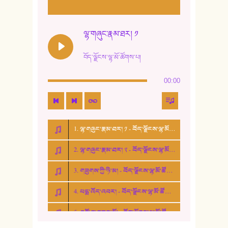
11. ལོ་གསར།
12. ལོ་གསར། ༢
ལྷ་གཞུང་རྣམ་ཐར། ༡
13. ཆུང་འདྲིས། - ཟླ་སྒྲོན།
བོད་ལྗོངས་ལྷ་མོ་ཚོགས་པ།
14. སྙིང་རྗེ་མོ། - ཚེ་འགྱུར་མེད།
00:00
15. ཤམ་པ་ལ་ཡི་སྲས་མོ།
16. ལྷ་བུ་དར་བུ།
1. ལྷ་གཞུང་རྣམ་ཐར། ༡ - བོད་ལྗོངས་ལྷ་མོ་ཚོགས་པ།
17. ང་བོད་པ་ཡིན། - ཕུར་བུ་རྣམ་རྒྱལ།
2. ལྷ་གཞུང་རྣམ་ཐར། ༢ - བོད་ལྗོངས་ལྷ་མོ་ཚོགས་པ།
18. ང་ལ་བྱམས་པའི་ཨ་མ།
3. གཟུགས་ཀྱི་ཉི་མ། - བོད་ལྗོངས་ལྷ་མོ་ཚོགས་པ།
19. ཆ་རྐྱེན་མེད་པའི་སེམས།
4. པདྨ་འོད་འབར། - བོད་ལྗོངས་ལྷ་མོ་ཚོགས་པ།
20. བསྟན་རྒྱས་གླིང་།
5. འགྲོ་བ་བཟང་མོ། - བོད་ལྗོངས་ལྷ་མོ་ཚོགས་པ།
21. ཕ་སྐད།