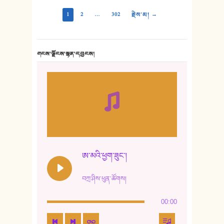
1
2
…
302
རྗེས་མ། →
གངས་ལྗོངས་སྙན་དབྱངས།
ཨ་མའི་ཕྱག་ཟུང་།
བཀྲ་ཤིས་ཕུན་ཚོགས།
00:00