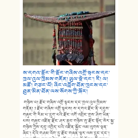
ས་དགའ་རྫོང་གི་རྫོང་གཞིས་འགྲོ་སྟངས་དང་
ཁྲལ་འུལ་ཁྲིམས་གནོན། ཡུལ་སྡེ་དང་། རི། ལ།
མཚོ། གཙང་པོ། ཞིང་འབྲོག་ཐོན་ཁུངས་དང་
ཐུན་མིན་ཐོན་ལས་སོགས་ཀྱི་སྐོར།
གཉིས་པ། རྫོང་གཞིས་འགྲོ་སྟངས་དང་ཁྲལ་འུལ་ཁྲིམས་
གནོན། ༡ རྫོང་གཞིས་འགྲོ་སྟངས། ས་དགའ་རྫོང་ནི་དབུས་
གཞུང་གི་རིམ་པ་དྲུག་པའི་རྫོང་འགོ་འབྲིང་གྲས་ཤིག་ཡིན་
པས། གཞུང་འཛིན་རྫོང་ཤར་ནུབ་གཉིས་སུ་རྫོང་སྡོད་སེར་སྐྱ་
གཉིས་ཀྱིས་དབུ་འཁྲིད་པའི་འཛིན་སྐྱོང་ལམ་ལུགས་ལྡན་
ཞིང་། དེའི་གཤམ་འོག་ཏུ་རྫོང་གཞན་ལྟར་ལས་དྲུང་དང་།