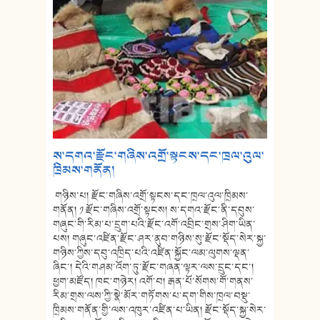
ས་དགའ་རྫོང་གཞིས་འགྲོ་སྟངས་དང་ཁྲལ་འུལ་
ཁྲིམས་གནོན།
གཉིས་པ། རྫོང་གཞིས་འགྲོ་སྟངས་དང་ཁྲལ་འུལ་ཁྲིམས་
གནོན། ༡ རྫོང་གཞིས་འགྲོ་སྟངས། ས་དགའ་རྫོང་ནི་དབུས་
གཞུང་གི་རིམ་པ་དྲུག་པའི་རྫོང་འགོ་འབྲིང་གྲས་ཤིག་ཡིན་
པས། གཞུང་འཛིན་རྫོང་ཤར་ནུབ་གཉིས་སུ་རྫོང་སྡོད་སེར་སྐྱ་
གཉིས་ཀྱིས་དབུ་འཁྲིད་པའི་འཛིན་སྐྱོང་ལམ་ལུགས་ལྡན་
ཞིང་། དེའི་གཤམ་འོག་ཏུ་རྫོང་གཞན་ལྟར་ལས་དྲུང་དང་།
ཕྱག་མཛོད། ཁང་གཉེར། འགོ་བ། རྒན་པོ་སོགས་གོ་གནས་
རིམ་གྲས་ལས་ཀྱི་སྣེ་མོར་གཏོགས་པ་དག་གིས་ཁྲལ་བསྡུ་
ཁྲིམས་གནོན་གྱི་ལས་འཁུར་འཛིན་པ་ཡིན། རྫོང་སྡོད་སྐྱ་སེར་