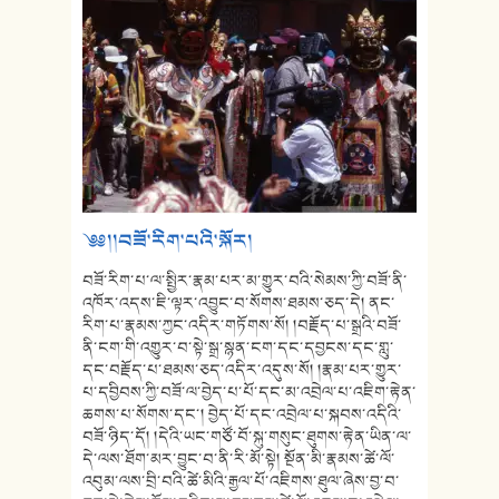
༄༅།།བཟོ་རིག་པའི་སྐོར།
བཟོ་རིག་པ་ལ་སྤྱིར་རྣམ་པར་མ་གྱུར་བའི་སེམས་ཀྱི་བཟོ་ནི་
འཁོར་འདས་ཇི་ལྟར་འབྱུང་བ་སོགས་ཐམས་ཅད་དེ། ནང་
རིག་པ་རྣམས་ཀྱང་འདིར་གཏོགས་སོ། །བརྗོད་པ་སྒྲའི་བཟོ་
ནི་ངག་གི་འགྱུར་བ་སྟེ་སྒྲ་སྙན་ངག་དང་དབྱངས་དང་གླུ་
དང་བརྗོད་པ་ཐམས་ཅད་འདིར་འདུས་སོ། །རྣམ་པར་གྱུར་
པ་དབྱིབས་ཀྱི་བཟོ་ལ་བྱེད་པ་པོ་དང་མ་འབྲེལ་པ་འཇིག་རྟེན་
ཆགས་པ་སོགས་དང་། བྱེད་པོ་དང་འབྲེལ་པ་སྐབས་འདིའི་
བཟོ་ཉིད་དོ། །དེའི་ཡང་གཙོ་བོ་སྐུ་གསུང་ཐུགས་རྟེན་ཡིན་ལ་
དེ་ལས་ཐོག་མར་བྱུང་བ་ནི་རི་མོ་སྟེ། སྔོན་མི་རྣམས་ཚེ་ལོ་
འབུམ་ལས་བྲི་བའི་ཚེ་མིའི་རྒྱལ་པོ་འཇིགས་ཐུལ་ཞེས་བྱ་བ་