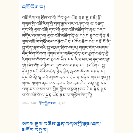
བཟོ་རིག་པ།
བཟོ་རིག་པ། རྩོམ་པ་པོ། ཀོང་སྤྲུལ་ཡོན་ཏན་རྒྱ་མཚོ། སྒོ་
གསུམ་གྱི་བཟོ་རིག་བྱེ་བྲག་རྒྱས་པར་བཤད་པ། ས་བཅད་
དང་པོ། ལུས་བཟོ། དང་པོ། ལུས་བཟོ་མཆོག་གི་རྣམ་གཞག་
མདོར་བསྟན་པ། ལུས་བཟོ་མཆོག་ནི་སྐུ་གསུང་ཐུགས་རྟེན་ཏེ།
ལུས་བཟོ་ལ་གཙོ་ཕལ་གཉིས་ཡོད་པའི་མཆོག་གམ་གཙོ་བོ་ནི་
སྐུ་རྟེན་རྒྱལ་བའི་སྐུ་བརྙན་བྲིས་འབུར། གསུང་རྟེན་འཕགས་
བོད་ཡིག་རིགས། ཐུགས་རྟེན་མཆོད་རྟེན་དང་ཕྱག་མཚན་གྱི་
རིགས་ལ་སོགས་པ་རྣམས་ཡིན་པས་རིམ་པར་བཤད་པར་བྱ་
སྟེ། ཞེས་སོ།། གཉིས་པ། རྒྱས་པར་བཤད་པ། （གཅིག） སྐུ་
རྟེན། ༡.བཟོ་བོའི་མཚན་ཉིད་བྱིན་རླབས་སོགས་བཤད་པ།
དང་པོ་ནི། ལྷ་བཟོ་མཁས་དར་གཙང་སྦྲ་བརྟེན་གནས་ལྡན། །
གསང་སྔགས་ནང་པར་དབང་ཐོབ་དམ་ཚིག་ཅན། །རྒྱུ་དང་
ལག་ཆར་བཅས་པར་བྱིན་གྱིས་བརླབ། །གང་གིས་རྟེན་སྐྲུན་
པ་པོ་བཟོ་བོ་ལ་སྐྱོན་ཡོན་རྣམ་པ་གཉིས་ཡོད་དེ།
2016-12-04
·
རྩོམ་སྒྲིག་པས།
·
0
སངས་རྒྱས་བཅོམ་ལྡན་འདས་ཀྱི་རྣམ་ཐར་
མདོར་བསྡུས།