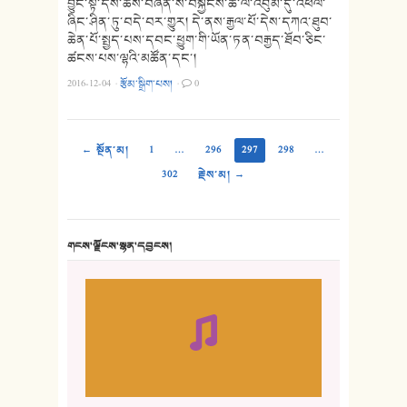
བྱུང་སྟེ་དེས་ཆོས་བཞིན་ས་བསྐྱངས་ཚེ་ལོ་འབུམ་དུ་འཕེལ་
ཞིང་ཤིན་ཏུ་བདེ་བར་གྱུར། དེ་ནས་རྒྱལ་པོ་དེས་དཀའ་ཐུབ་
ཆེན་པོ་སྤྱད་པས་དབང་ཕྱུག་གི་ཡོན་ཏན་བརྒྱད་ཐོབ་ཅིང་
ཚངས་པས་ལྷའི་མཚོན་དང་།
2016-12-04
·
རྩོམ་སྒྲིག་པས།
·
0
← སྔོན་མ།
1
…
296
297
298
…
302
རྗེས་མ། →
གངས་ལྗོངས་སྙན་དབྱངས།