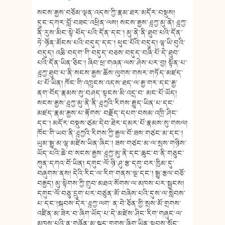
སངས་རྒྱས་བཅོམ་ལྡན་འདས་ཀྱི་རྣམ་ཐར་མདོར་བསྡུས།
དུང་དཀར་བློ་བཟང་འཕྲིན་ལས། སངས་རྒྱས་ཤྰཀྱ་མུ་ནེ། ཤྰཀྱ་
ནི་རུས་མིང་སྟེ་ཕོད་པའི་དོན་དང་། མུ་ནེ་ནི་ཐུབ་པའི་དོན་
ཏེ་ཉོན་མོངས་པའི་བདུད་དང་། ཕུང་པོའི་བདུད། ལྷ་ཡི་བུའི་
བདུད། འཆི་བདག་གི་བདུད་བཅས་བདུད་བཞི་པོ་དེ་ཐུབ་
པའི་དོན་ཡིན་ཅིང་། ཞིབ་ཕྲ་གཞན་ལས་ཤེས་པར་བྱ། སྟོན་པ་
ཤྰཀྱ་ཐུབ་པ་ནི་སངས་རྒྱས་ཆོས་ལུགས་གསར་གཏོད་མཛད་
པ་པོ་ཡིན། ཁོང་གི་འཁྲུངས་འདས་ཐད་ལ་རྒྱ་གར་དང་རྒྱ་
ནག་བོད་རྣམས་སུ་བཤད་སྟངས་མི་འདྲ་བ་ མང་པོ་ཡོད།
སངས་རྒྱས་ཤྰཀྱ་མུ་ནེ་ནི་ཤྰཀྱའི་རིགས་རྒྱུད་ཡིན་པ་དང་
མཛད་རྣམ་རྒྱས་པ་རྟོགས་ བརྗོད་དཔག་བསམ་འཁྲི་ཤིང་
དང་། མདོར་བསྡུས་ཙམ་དེབ་ཐེར་དམར་པོ་རྣམས་སུ་གསལ།
ཁོང་གི་ཡབ་ནི་ཤྰཀྱའི་རིགས་ཀྱི་རྒྱལ་བོ་ཟས་གཙང་མ་དང་།
ཡུམ་སྒྱུ་མ་ལྷ་མཛེས་ཡིན་ཞིང་། ཟས་གཙང་མ་ལ་སྲས་གཉིས་
ཡོད་པའི་ཆེ་བ་སངས་རྒྱས་ཤྰཀྱ་མུ་ནེ་དང་ཆུང་བ་ནི་གཅུང་
ཀུན་དཀའ་བོ་ཡིན། དགུང་ལོ་ཉི་ཤུ་རྩ་དགུ་བར་ཁྱིམ་དུ་
བཞུགས་ནས། དེའི་རིང་ལ་རིག་གནས་ལྔ་དང་། སྒྱུ་རྩལ་བཅོ་
བརྒྱད། མུ་སྟེགས་ཀྱི་གྲུབ་མཐའ་སོགས་ལ་མཁས་པར་སྦྱངས།
དགུང་ལོ་བཅུ་དྲུག་པར་བཙུན་མོ་བཞེས་པའི་དུས་ལ་སླེབས་
པ་དང་།སྐབས་དེར་ཤྰཀྱ་ལག་ ན་བེ་ཅོན་གྱི་སྲས་མོ་གྲགས་
འཛིན་མ་ཟེར་བ་ཞིག་ཡོད་པ་དེ་མཛེས་ཤིང་རིག་གཞུང་ལ་
མཁས་པའི་ན་གཞོན་མ་སྐད་གྲགས་ཞིག་ཡིན་སྟབས་སློང་