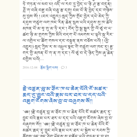
ཏེ་གཏན་ལ་ཕབ་པ། འདི་ལ་རབ་ཏུ་བྱེད་པ་ཉི་ཤུ་རྩ་བདུན།
ཤླཽ་ཀ་བཞི་བརྒྱ་བཞི་བཅུ་རྩ་དགུ། བམ་པོ་ནི་ཕྱེད་དང་གཉིས་
སུ་བྱས་སོ། ། (བར་འགྱུར།) སླད་ཀྱིས་གྲོང་ཁྱེར་དཔེ་མེད་ཀྱི་
དབུས་གཙུག་ལག་ཁང་རིན་ཆེན་སྦས་པའི་དབུས་སུ་ཁ་ཆེའི་
མཁན་པོ་མ་ཧཱ་སུ་མ་ཏི་དང༌། བོད་ཀྱི་སྒྲ་སྒྱུར་གྱི་ལོ་ཙཱ་བ་པ་
ཚབ་ཉི་མ་གྲགས་ཀྱིས་མིའི་བདག་པོ་འཕགས་པ་ལྷའི་སྐུ་རིང་
ལ་འགྲེལ་པ་ཚིག་གསལ་དང་བསྟུན་ནས་བཅོས་པའོ། ། (ཕྱི་
འགྱུར།) སླད་ཀྱིས་ར་ས་འཕྲུལ་སྣང་གི་གཙུག་ལག་ཁང་དུ། རྒྱ་
གར་གྱི་མཁན་པོ་ཀ་ན་ཀ་དང་། ལོ་ཙཱ་བ་དེ་ཉིད་ཀྱིས་ཞུ་ཆེན་
བགྱིས་པའོ།…
2016-12-04
·
རྩོམ་སྒྲིག་པས།
·
3
རྗེ་བཙུན་བླ་མ་ཙོང་ཁ་པ་ཆེན་པོའི་ངོ་མཚར་
རྨད་དུ་བྱུང་བའི་རྣམ་པར་ཐར་པ་དད་པའི་
འཇུག་ངོགས་ཞེས་བྱ་བ་བཞུགས་སོ།།
༄༅། །རྗེ་བཙུན་བླ་མ་ཙོང་ཁ་པ་ཆེན་པོའི་ངོ་མཚར་རྨད་དུ་
བྱུང་བའི་རྣམ་པར་ཐར་པ་དད་པའི་འཇུག་ངོགས་ཞེས་བྱ་བ་
བཞུགས་སོ།། ༄༅། །རྗེ་བཙུན་བླ་མ་ཙོང་ཁ་པ་ཆེན་པོའི་ངོ་
མཚར་རྨད་དུ་བྱུང་བའི་རྣམ་པར་ཐར་པ་སྐྱེས་པ་རབས་ཀྱི་
ཚོགས་ཉུང་ཟད་ཅིག་ཡོངས་སུ་བརྗོད་པའི་གཏམ་དུ་བྱ་བ།