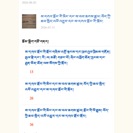
2026-08-02
29. རྣམ་བུ། - འཕྱོངས་ཞོལ་སྒྲོལ་མ།
ས་དགའ་རྫོང་གི་མིང་དང་ས་བབ་ཆགས་ཚུལ། བོད་ཀྱི་
30. སི་ལིང་འབྲི་མོ། - ཕན་ཐོག
ཆབ་སྲིད་འཕོ་འགྱུར་དང་ས་དགའ་རྫོང་གི་སྐོར།
2026-07-31
31. ཕ་ཡུལ་ཡར་ཀླུང་།
རྩོམ་སྒྲིག་གཙོ་གནད།
32. ཨ་མ།
ས་དགའ་རྫོང་གི་རྫོང་གཞིས་འགྲོ་སྟངས་དང་ཁྲལ་འུལ་ཁྲིམས་གནོན།
33. འཛོམས་པའི་ལམ།
ཡུལ་སྡེ་དང་། རི། ལ། མཚོ། གཙང་པོ། ཞིང་འབྲོག་ཐོན་ཁུངས་དང་
ཐུན་མིན་ཐོན་ལས་སོགས་ཀྱི་སྐོར།
34. ཉི་མ་སེམས་ལ་ཞོག་དང་། - ཟླ་སྒྲོན།
13
35. ང་ཚོ་ཕན་ཚུན་མཇལ་ནས། - ཟླ་སྒྲོན།
ས་དགའ་རྫོང་གི་མིང་དང་ས་བབ་ཆགས་ཚུལ། བོད་ཀྱི་ཆབ་སྲིད་
འཕོ་འགྱུར་དང་ས་དགའ་རྫོང་གི་སྐོར།
36. ཟླ་གཞོན་སྙན་དབྱངས། - ཟླ་སྒྲོན།
26
37. མཚོ་སྔོན་པོ། - ཟླ་སྒྲོན།
ས་དགའ་རྫོང་གི་མིང་དང་ས་བབ་ཆགས་ཚུལ། རྫོང་གི་ལོ་རྒྱུས། བོད་
38. ཡབ་ཡུམ། - ཟླ་སྒྲོན།
ཀྱི་ཆབ་སྲིད་འཕོ་འགྱུར་དང་ས་དགའ་རྫོང་སྐོར།
36
39. དྲིལ་བུའི་སྐལ་སྒྲ། - ཟླ་སྒྲོན།