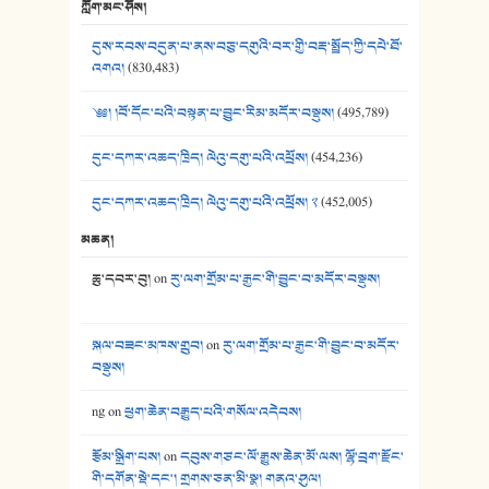
ཀློག་མང་ཤོས།
40. ང་ཚོ་ཕན་ཚུན་མཇལ་ནས། - ཟླ་སྒྲོན།
དུས་རབས་བདུན་པ་ནས་བཅུ་དགུའི་བར་གྱི་བརྡ་སྤྲོད་ཀྱི་དཔེ་ཐོ་
41. མཚན་ཚོགས་ཞབས་བྲོ་སྣ་མང་། - བོད་གཞས་ཕྱོགས་བསྒྲིགས།
འགའ།
(830,483)
༄༅། །བོ་དོང་པའི་བསྟན་པ་བྱུང་རིམ་མདོར་བསྡུས།
(495,789)
དུང་དཀར་འཆད་ཁྲིད། ལེའུ་དགུ་པའི་འཕྲོས།
(454,236)
དུང་དཀར་འཆད་ཁྲིད། ལེའུ་དགུ་པའི་འཕྲོས། ༢
(452,005)
མཆན།
ཆུ་དབར་བུ།
on
རུ་ལག་གྲོམ་པ་རྒྱང་གི་བྱུང་བ་མདོར་བསྡུས།
སྐལ་བཟང་མཁས་གྲུབ།
on
རུ་ལག་གྲོམ་པ་རྒྱང་གི་བྱུང་བ་མདོར་
བསྡུས།
ng
on
ཕྱག་ཆེན་བརྒྱུད་པའི་གསོལ་འདེབས།
རྩོམ་སྒྲིག་པས།
on
དབུས་གཙང་ལོ་རྒྱུས་ཆེན་མོ་ལས། ལྷོ་བྲག་རྫོང་
གི་དགོན་སྡེ་དང་། གྲགས་ཅན་མི་སྣ། གནའ་ཤུལ།