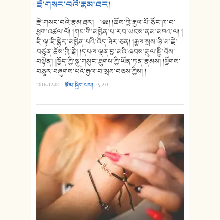
རྗེ་གསང་བའི་རྣམ་ཐར།
རྗེ་གསང་བའི་རྣམ་ཐར། ༄༅། །ཆོས་ཀྱི་རྒྱལ་པོ་ཙོང་ཁ་བ་
ཕྱག་འཚལ་ལོ། །གང་གི་མཁྱེན་པ་རབ་ཡངས་ནམ་མཁའ་ལ། །
ཇི་ལྟ་ཇི་སྙེད་མཁྱེན་པའི་འོད་ཟེར་ཅན། །རྒྱལ་སྲས་ཉི་མ་རྗེ་
བཙུན་ཆོས་ཀྱི་རྗེ། །དཔལ་ལྡན་བླ་མའི་ཞབས་རྡུལ་སྤྱི་བོས་
བསྟེན། །ཁྱོད་ཀྱི་སྐུ་གསུང་ཐུགས་ཀྱི་ཡོན་ཏན་རྣམས། །ཕྱོགས་
བཅུར་བཞུགས་པའི་རྒྱལ་བ་སྲས་བཅས་ཀྱིས། །
2016-12-04
·
རྩོམ་སྒྲིག་པས།
·
0