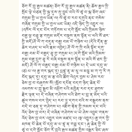
ཅོག་རོ་ཀླུ་རྒྱལ་མཚན། ཅོག་རོ་ཀླུ་རྒྱལ་མཚན་ནི། ཆོས་རྒྱལ་ཁྲི་
སྲོང་ལྡེ་བཙན་གྱི་སྐུ་དུས་སུ་བྱུང་བའི་ལོ་ཙཱ་བ་སྐ་ཅོག་ཞང་
གསུམ་གྱི་ཡ་གྱལ་ཡིན་ལ། ལོ་ཙཱ་བ་རབ་དགུའི་ནང་གསེས་
གཞོན་གསུམ་གྱི་ཡ་གྱལ་ཡང་ཡིན། འདི་ཉིད་ཀྱི་འགྱུར་ལ།
[འཁོར་ལོ་དང་པོར་གཏོགས་པ་དགེ་སློང་ཕའི་ཁྲིམས་ཉིས་
བརྒྱ་ལྔ་བཅུ་རྩ་གསུམ་མདོར་བསྡུས་ནས་སྟོན་པ་ཕའི་སོ་ཐར་
གྱི་མདོ]ཤོ་ལོ་ཀ་བདུན་བརྒྱ། བམ་པོ་གཉིས་པ། [དེའི་དོན་རྒྱ་
ཆེར་བཤད་པ་ཕའི་རྣམ་འབྱེད] ཤོ་ལོ་ཀ་ཁྲི་བཞི་སྟོང་དགུ་
བརྒྱ། བམ་པོ་བརྒྱད་ཅུ་གྱ་གསུམ་པ། [དགེ་སློང་མའི་ཁྲིམས་
སུམ་བརྒྱ་དྲུག་ཅུ་རེ་བཞི་བསྡུས་ནས་སྟོན་པ་མའི་སོ་ཐར་གྱི་
མདོ] ཤོ་ལོ་ཀ་བརྒྱད་བརྒྱ། བམ་པོ་གཉིས་པ། དེ་ཡང་དབུ་མ་
(ཙ) པ་ལ། རྒྱ་གར་སྐད་དུ། པྲཛྙཱ་ནཱ་མ་མཱུ་ལ་མདྷྱཱ་མ་ཀ་ཀཱ་རི་ཀ
བོད་སྐད་དུ། དབུ་མ་རྩ་བའི་ཚིག་ལེའུར་བྱས་པ་ཤེས་རབ་
ཅེས་བྱ་བ་བཞུགས་སོ། །སློབ་དཔོན་བདག་ཉིད་ཆེན་པོ་
འཕགས་པ་ཀླུ་སྒྲུབ་མི་འཕྲོག་པའི་མཁྱེན་རབ་དང་ཐུགས་
རྗེར་ལྡན་པ། དེ་བཞིན་གཤེགས་པའི་ཐེག་པ་བླ་ན་མེད་པའི་
ཚུལ་གསལ་བར་བྱེད་པ། རབ་ཏུ་དགའ་བའི་ས་བསྒྲུབས་ནས་
བདེ་བ་ཅན་དུ་གཤེགས་པ། འཇིག་རྟེན་གྱི་ཁམས་དང་བའི་
འོད་ཅེས་བྱ་བར། དེ་བཞིན་གཤེགས་པ་ཡེ་ཤེས་འབྱུང་གནས་
འོད་ཅེས་བྱ་བར་འགྱུར་བས་མཛད་པ། (སྔ་འགྱུར།) རྒྱ་གར་གྱི་
མཁན་པོ་ཆེན་པོ་དབུ་མ་པ་ཛྙཱ་ན་གརྦྷ་དང༌། ཞུ་ཆེན་གྱི་ལོ་
ཙཱ་བ་དགེ་སློང་ཅོག་རོ་ཀླུའི་རྒྱལ་མཚན་གྱིས་འསྒྱུར་ཅིང་ཞུས་