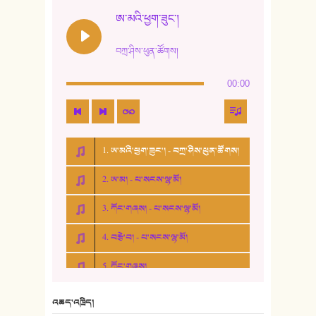
ཨ་མའི་ཕྱག་ཟུང་།
བཀྲ་ཤིས་ཕུན་ཚོགས།
00:00
1. ཨ་མའི་ཕྱག་ཟུང་། - བཀྲ་ཤིས་ཕུན་ཚོགས།
2. ཨ་མ། - པ་སངས་ལྷ་མོ།
3. ཀོང་གཞས། - པ་སངས་ལྷ་མོ།
4. བརྩེ་བ། - པ་སངས་ལྷ་མོ།
5. ཀོང་གཞས།
6. ཆོལ་གསུམ་བྲོ་གཞས། - སྒྲོན་གསལ།
འཆད་འཁྲིད།