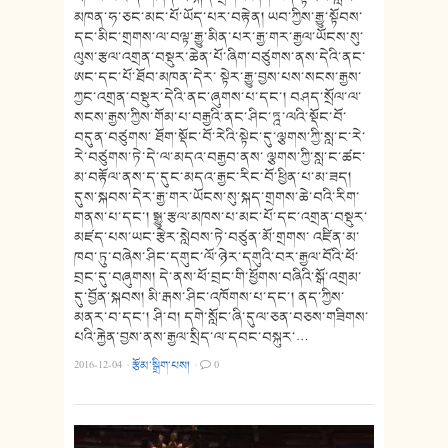
མཁན་ཧ་ཅང་མང་པོ་ཡོད་པར་བརྟེན། ཡབ་ཀྱིས་རྒྱུ་སྟོབས་
དང་མིང་གྲགས་ལ་བལྟ་རྒྱུ་མིན་པར་རྒྱ་གར་རྒྱལ་ཡོངས་སུ་
ལུས་རྩལ་འགྲན་བསྡུར་ཆེན་པོ་ཞིག་བཙུགས་ནས་དེའི་ནང་
ཨང་དང་པོ་ཐོབ་མཁན་དེར་ སྟེར་རྒྱུ་བྱས་པས་སངས་རྒྱས་
ཀྱང་འགྲན་བསྡུར་དེའི་ནང་ཞུགས་པ་དང་། བཤད་སྲོལ་ལ་
སངས་རྒྱས་ཀྱིས་གོམ་པ་བརྒྱའི་ནང་ཤིང་ཏྰ་ལའི་སྡོང་བོ་
བདུན་བཙུགས་ ཐོག་སྡོང་བོ་རེའི་སྟེང་དུ་ལྕགས་ཀྱི་སླ་ང་རེ་
རེ་བཙུགས་ཏེ་དེ་ལ་མདའ་བརྒྱབ་ནས་ ལྕགས་ཀྱི་སླ་ང་ཚང་
མ་བརྟོལ་ནས་ད་དུང་མདའ་རྒྱང་རིང་བོ་ཕྱིན་པ་མ་ཟད།
དུས་སྐབས་དེར་རྒྱ་གར་ཡོངས་སུ་སྐད་གྲགས་ཆེ་བའི་རིག་
གནས་པ་དང་། སྒྱུ་རྩལ་མཁས་པ་མང་པོ་དང་འགྲན་བསྡུར་
མཛད་པས་ཡང་རྩེར་སླེབས་ཏེ་བཙུན་མོ་གྲགས་ འཛིན་མ་
ཁབ་ཏུ་བཞེས་ཤིང་དགུང་ལོ་ཉེར་དགུའི་བར་རྒྱལ་བོའི་ཕོ་
བྲང་དུ་བཞུགས། དེ་ནས་ཕོ་བྲང་གི་ཕྱོགས་བཞིའི་སྒོ་འགྲམ་
དུ་བྱོན་སྐབས། མི་རྒས་ཤིང་འཁོགས་པ་དང་། ནད་ཀྱིས་
མནར་བ་དང་། ཤི་བ། དགེ་སློང་ཞི་དུལ་ཅན་བཅས་གཟིགས་
པའི་རྐྱེན་བྱས་ནས་རྒྱལ་སྲིད་ལ་དབང་བསྐུར་…
2016-12-04
·
རྩོམ་སྒྲིག་པས།
·
0