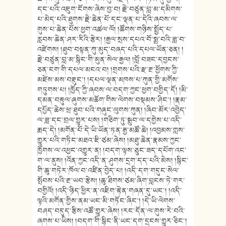
དང་པའི་འཇུག་ངོགས་ཞེས་བྱ་བ། རྗེ་བཙུན་བླ་མ་དམིགས་
པ་མེད་པའི་ཐུགས་རྗེ་ཆེན་པོ་དང་ལྡན་པ་དེའི་ཞབས་ལ་
གུས་པ་ཆེན་པོས་ཕྱག་འཚལ་ལོ། །ཚོགས་གཉིས་སྤྱོད་པ་
རླབས་ཆེན་ཤར་རིའི་རྩེར། །རྒྱལ་སྲས་དཔའ་བོ་སྨྲ་བའི་ཟླ་བ་
འཛེགས། །ཐུབ་བསྟན་ཀུ་མུད་བཞད་པའི་དཔལ་ཡོན་ཅན། །
རྗེ་བཙུན་བླ་མ་སྙིང་གི་མུན་སེལ་རྒྱལ། །བློ་བཟང་དབྱངས་
ཅན་ངག་གི་དཔལ་མངའ་བ། །གྲགས་པའི་རྫ་རྔ་ཕྱོགས་ཀྱི་
མཛེས་མས་བརྡུང་། །དཔལ་ལྡན་མཁས་པ་ཀུན་གྱི་མགོས་
གཏུགས་པ། །ཁྱོད་ཀྱི་ཞབས་ལ་བདག་ཀྱང་ཕྱག་བགྱིད་དོ། །མི་
དམན་བརྟུལ་ཞུགས་མཆོག་གིས་ལེགས་བསྡམས་ཤིང་། །རྣམ་
དཔྱོད་ཆེས་ཕྲ་ཐུབ་པའི་གཞུང་ལུགས་ཀུན། །ཞིབ་མོར་འབྱེད་
ལ་ཟླ་དང་བྲལ་གྱུར་པས། །གཅིག་ཏུ་སྒྲུབ་ལ་དགྱེས་པ་འདི་
རྨད་དེ། །མགོན་པོ་དེ་ཡི་ཡོན་ཏན་རྒྱ་མཚོ་ཆེ། །འབྱམས་ཀླས་
གྱུར་པའི་གཏིང་མཐའ་ཇི་ཙམ་ཞེས། །མཐུ་ཆེན་རྣམས་ཀྱང་
ཁྱོགས་ལ་འཕྱང་འགྱུར་ན། །བདག་ལྟས་ཅུང་ཟད་དཔོག་འང་
ག་ལ་ནུས། །འོན་ཀྱང་འདི་ན་ཤུགས་དྲག་དད་པའི་མེས། །སྙིང་
གི་ཆུ་གཏེར་ཁོལ་བ་འཛིན་བྱེད་པ། །འདི་དག་གདུང་སེལ་
སྤོབས་པའི་རྔ་ཡབ་རྩེས། །ཆུ་ཐིགས་ཙམ་ཞིག་བླངས་ཏེ་གར་
བགྱིའོ། །འདི་ཉིད་ཕྱིར་ན་འཇིག་རྟེན་གཞན་དུ་ཡང་། །འདི་
ལྟའི་མགོན་གྱིས་ནམ་ཡང་མི་གཏོང་ཞིང་། །དེ་ཡི་ལེགས་
བཤད་བདུད་རྩིས་འཚོ་གྱུར་ཞེས། །རང་དོན་ལ་གུས་རེ་བའི་
ཞགས་པ་ཡིས། །བདག་གི་སྙིང་ནི་ཡང་དག་དྲངས་གྱུར་ཅིང་།