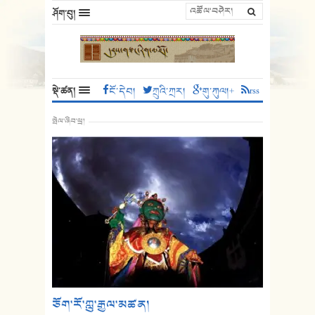
ཤོག་བུ།
སྡེ་ཚན།
ངོ་དེབ།
ཀྲུའི་ཀྲར།
གུ་ཀུལ།+
rss
སྤེལ་ཞིབ་ཕྲ།
ཅོག་རོ་ཀླུ་རྒྱལ་མཚན།