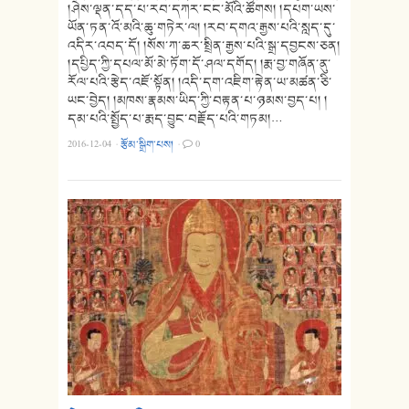
།ཤེས་ལྡན་དད་པ་རབ་དཀར་ངང་མོའི་ཚོགས། །དཔག་ཡས་
ཡོན་ཏན་འོ་མའི་ཆུ་གཏེར་ལ། །རབ་དགའ་རྒྱས་པའི་སླད་དུ་
འདིར་འབད་དོ། །སོས་ཀ་ཆར་སྤྲིན་རྒྱས་པའི་སྒྲ་དབྱངས་ཅན།
།དཔྱིད་ཀྱི་དཔལ་མོ་མེ་ཏོག་དོ་ཤལ་དགོད། །རྨ་བྱ་གཞོན་ནུ་
རོལ་པའི་རྩེད་འཇོ་སྟོན། །འདི་དག་འཇིག་རྟེན་ཡ་མཚན་ཅི་
ཡང་བྱེད། །མཁས་རྣམས་ཡིད་ཀྱི་བརྟན་པ་ཉམས་བྱད་པ། །
དམ་པའི་སྤྱོད་པ་རྨད་བྱུང་བརྗོད་པའི་གཏམ།…
2016-12-04
·
རྩོམ་སྒྲིག་པས།
·
0