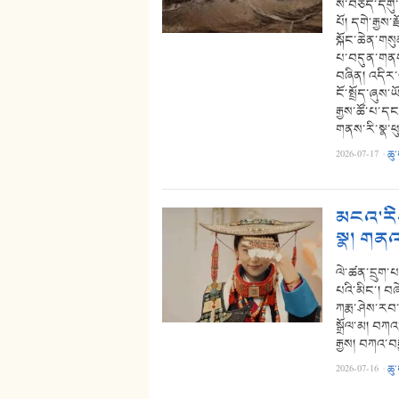
ས་བཅད་དགུ་པ
པོ། དགེ་རྒྱས
སྐོང་ཆེན་གསུ
པ་བདུན་གནས་
བཞིན། འདིར་ཡ
ངོ་སྤྲོད་ཞུས་
རྒྱས་ཚོ་པ་ད
གནས་རི་སྣ་
2026-07-17
·
ཆུ
མངའ་རིས
སྣ། གནའ
ལེ་ཚན་དྲུག་པ
པའི་མིང་། བཞ
ཀརྨ་ཤེས་རབ་འ
སྒྲོལ་མ། བཀའ
རྒྱས། བཀའ་བར
2026-07-16
·
ཆུ