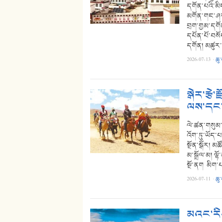
དགོན་པའི་མི
མགོན་གང་ཤར་ར
བྲག་གྱམ་དགོན
དཔོན་པོ་བསོ
དགོན། མཚུར་
2026-07-13
·
ཆུ
སྒེར་རྩེ
ལས་དང་ཐ
ལེ་ཚན་གསུམ་པ།
འོག་ཏུ་ཡོད་པའ
སྔོན་སྒོར། མཚ
མ་སྒྲོལ་མ། ལྷ
སྔོ་ནག མིག་པ
2026-07-11
·
ཆུ
མའང་རིས