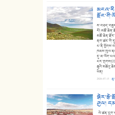
མངའ་རིས
རྫོང་གི་
ས་བཅད་བརྒྱད
པོ། མཚོ་ཆེན་ར
མཚོ་ཆེན་རྫོང
ནག་ཚང་གི་དུད
པ་ནི་ཕྱོགས་བ
ཁམས་ཁུལ་ནས
དུ་མ་ལོག་པའམ
པར་གྲགས།[2] 
ཆུའི་མཚེའུ་
ཡིན།
2026-07-15
·
ཆུ
སྒེར་རྩེ
ཤུལ། དམ
ལེ་ཚན་དྲུག་པ