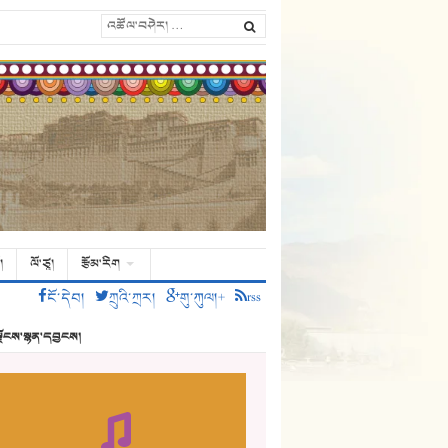
།
ལོ་ཙཱ།
རྩོམ་རིག
ངོ་དེབ།
ཀྲུའི་ཀྲར།
གུ་ཀུལ།+
rss
ྗོངས་སྙན་དབྱངས།