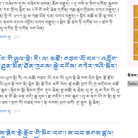
ང་། བཞེངས་དུས། བཞེངས་མཁན། ཆོས་བརྒྱུད། ༡ རུ་བསེ་མ་མིག་དགོན། སྐྱབས་
ང་གྲོལ། རྙིང་མ། ༢ ལོ་བོ་བདེ་ཆེན་དགོན། ཀརྨ་ཚུལ་ཁྲིམས། བཀའ་བརྒྱུད། ༣
། ཕྱི་ལོ་ ༡༩༥༠། བླ་མ་ཀརྨ་ཡོན་ཏན། བཀའ་བརྒྱུད། ༤ སྟོང་མཚོ་མ་ཎི་ལྷ་ཁང་།
ད་ནམས་དཔལ་འབྱོར། བཀའ་བརྒྱུད། ༥ སྒེར་རྩེ་ཙག་ཏི་དགོན་པ། ༥ ཙག་ཏི་
ཕུ་དགོན་གྱི་དགོན་ལག་ཡིན།
་དབར་བུ།
·
0
་རྫོང་གི་ཡུལ་སྡེ། རི། ལ། མཚོ། གཙང་པོ་དང་། འབྲོག་
ུན་མིན་ཐོན་ཁུངས། སྐྱེ་དངོས། གཏེར་ཁའི་སྐོར།
སྡེ་ཚན
 ཡུལ་སྡེ། རི། ལ། མཚོ། གཙང་པོ། དང་པོ། ཡུལ་སྡེ་ཆེ་ཁག དེང་སྒེར་རྩེ་རྫོང་
ི་ཡུལ་སྡེ་ཁག་ནི། སྒེར་རྩེ། ཚེ་རིང་མགོ་ལེབ། ཚྭ་མཚོ། བྲག་པོ། ཁྲ་མདོངས། མཚོ་
ོ་ཆུང་། སྡིངས་སྒོ། སྡིངས་ཁྲོག གུར་ཆེན། རྒྱ་མཚོ། ན་ཆེན། ལུ་གུ ལུ་མ་རིང་པོ། ལུ་
ོ་མ། ན་བོ་ཆེ། ཕན་བདེ། ཆུ་ལུང་། རྫ་གདོང་། ཁང་ཆུང་། ལུ་མ་ནག་པོ། ས་སྡེ། སྣ་ཁ་
་ཐང་། བྲག་པོ། བཙན་ཁང་། རྟ་རབས། བྲག་མགོ། གྲ་སྦུག སྒྱེ་ཆེན།…
་དབར་བུ།
·
0
་སྒེར་རྩེ་རྫོང་གི་མིང་དང་། ས་བབ་ཆགས་ཚུལ།