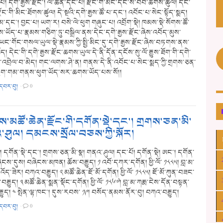
། དགེ་རྒྱས་རྫོང་། ལེ་ཚན་དང་པོ། རྫོང་གི་མིང་དང་ས་བབ་ཆགས་ཚུལ། དང་
་རྫོང་གི་མིང་ཐོགས་ཚུལ། དེ་སྔའི་དགེ་རྒྱས་ཚོ་པ་དང་། འབོང་པ་སེང་སྟོད་སྨད།
མ་དང་། བྱང་པ། ཡག་ར། བསེ་ལེ་ཕུག གཞུང་པ། འབྲོག་སྡེ། ཁམས་སྡེ་སོགས་ཚོ་
ཡོད་པ་རྣམས་གཅིག་ཏུ་བསྒྲིལ་ནས་དེང་དགེ་རྒྱས་རྫོང་ཞེས་འབོད་མུས་
ང་གོང་གསལ་ཡུལ་སྡེ་རྣམས་ཀྱི་སྤྱི་མིང་དུ་དགེ་རྒྱས་རྫོང་ཞེས་བཏགས་ནས་
ཡོད། དེང་གི་དགེ་རྒྱས་རྫོང་ཆགས་ཡུལ་དེ་ནི་དོན་དངོས་སུ་ལོ་རྒྱུས་ཐོག་གི་དགེ་
ང་འབྲེལ་བ་མེད། གང་ལགས་ཤེ་ན། གནས་དེ་ནི་འབོང་པ་སེང་སྨད་ཀྱི་གྲགས་ཅན་
ཕུག་གམ་གནས་ཕུག་ཡོད་སར་ཆགས་ཡོད་པས་སོ།།
་དབར་བུ།
·
0
་མཚོ་ཆེན་རྫོང་གི་དགོན་སྡེ་དང་། གྲགས་ཅན་མི་
་ཤུལ། དམངས་སྲོལ་བཅས་ཀྱི་སྐོར།
། དགོན་སྡེ་དང་། གྲགས་ཅན་མི་སྣ། གནའ་ཤུལ། དང་པོ། དགོན་སྡེ། ཨང་། དགོན་
ེངས་དུས། བཞེངས་མཁན། ཆོས་བརྒྱུད། ༡ འབོ་དཀར་དགོན། ཕྱི་ལོ་ ༡༨༨༥། བླ་མ་
ོད་ཟེར། བཀའ་བརྒྱུད། ༢ མཚོ་ཆེན་ཇོ་མོ་དགོན། ཕྱི་ལོ་ ༡༨༨༥། ཇོ་མོ་ཀུན་བཟང་
་བརྒྱུད། ༣ མཚོ་ཆེན་སྨན་སྡོང་དགོན། ཕྱི་ལོ་ ༡༨༦༧། བླ་མ་ཀརྨ་ངེས་དོན་བསྟན་
ྒྱུད། ༤ སྤེན་ལྷ་ཁང་། དུས་རབས་ ༡༩། བསོད་ནམས་ནོར་བུ། བཀའ་བརྒྱུད།
་དབར་བུ།
·
0