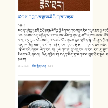
ཚངས་དབྱངས་རྒྱ་མཚོའི་གསང་རྣམ།
༄༅། །
སརྦཛྙཝཱགཱིནྡྲདྷརྨཀཱིརྟྟིཤྲཱིབྷདྲསྱབིམོཀྵབྷྲྀཤཾཀརསུཀཐཱམདྷུརདེབཏམྦུརསྱཏནྟྲཤ
༄༅། །ཐམས་ཅད་མཁྱེན་པ་ངག་དབང་ཆོས་གྲགས་རྒྱ་མཚོ་དཔལ་བཟང་པོའ
པ་ཕུལ་དུ་བྱུང་བའི་མཛད་པ་བཟང་པོའི་གཏམ་སྙན་ལྷའི་ཏམྦུ་རའི་རྒྱུད་ཀྱི་ས
བཞུགས་སོ།། མཛད་པ་པོ། ལྷ་བཙུན་ངག་དབང་རྡོ་རྗེ། དཀར་ཆག མཆོད
འབྲེལ་བའི་གཏམ། ལེའུ་དང་པོ། ཡུལ་གང་དུ་སྐུ་འཁྲུངས་པ་དང་རབ་ཏུ་བ
ཕེབས་པའི་སྐབས། ལེའུ་གཉིས་པ། གཞན་དོན་དུ་དཀའ་བ་སྤྱད་ཅིང་སྒྲུབ་
སྐབས།
2016-12-04
·
རྩོམ་སྒྲིག་པས།
·
0