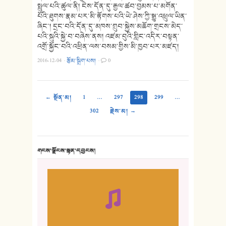
སྤྲུལ་པའི་ཚུལ་ནི། ངེས་དོན་དུ་རྒྱལ་ཚབ་བྱམས་པ་མགོན་
པོའི་ཐུགས་རྣམ་པར་མི་རྟོགས་པའི་ཡེ་ཤེས་ཀྱི་སྒྱུ་འཕྲུལ་ཡིན་
ཞིང་། དྲང་བའི་དོན་དུ་མཁས་གྲུབ་སྐྱེས་མཆོག་གྲངས་མེད་
པའི་སྐུའི་སྐྱེ་བ་བཞེས་ནས། འཛམ་བུའི་གླིང་འདིར་བསྟན་
འགྲོ་སྐྱོང་བའི་འཕྲིན་ལས་བསམ་གྱིས་མི་ཁྱབ་པར་མཛད།
2016-12-04
·
རྩོམ་སྒྲིག་པས།
·
0
← སྔོན་མ།
1
…
297
298
299
…
302
རྗེས་མ། →
གངས་ལྗོངས་སྙན་དབྱངས།