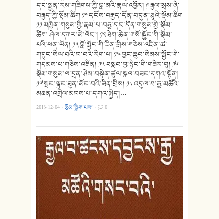
དང་སྤྱན་རས་གཟིགས་ཀྱི་བླ་མའི་རྣལ་འབྱོར། ༩ རྒྱལ་སྲས་ཞེ་
བརྒྱད་ཀྱི་སྡོམ་ཚིག ༡༠ དངོས་བརྒྱད་དོན་བདུན་ཅུའི་སྡོམ་ཚིག
༡༡ མཁྱེན་གསུམ་གྱི་རྣམ་པ་བརྒྱ་དང་དོན་གསུམ་གྱི་སྡོམ་
ཚིག་ ཤེལ་དཀར་མེ་ལོང༌། ༡༢ ཐེག་ཆེན་གསོ་སྦྱོང་གི་སྡོམ་
པའི་ཕན་ཡོན། ༡༣ བློ་སྦྱོང་གི་ཟིན་བྲིས་གཅེས་འཛིན་ཚ་
གདུང་སེལ་བའི་ཁ་བའི་རེག་པ། ༡༤ བྱང་ཆུབ་སེམས་སྦྱོང་གི་
གདམས་པ་གཅེས་འཛིན། ༡༥ བསླབ་བྱ་སྙིང་གི་གཟེར་བུ། ༡༦
སྡོམ་གསུམ་ལ་དྲན་ཤེས་བསྟེན་ཚུལ་སྐལ་བཟང་དགའ་སྟོན།
༡༧ སྤང་ལྟུང་ཐུན་མོང་བའི་ཟིན་བྲིས། ༡༨ འདུལ་བ་རྒྱ་མཚོའི་
མཆན་འགྲེལ་མཁས་པ་དགའ་སྐྱེད།…
2016-12-04
·
རྩོམ་སྒྲིག་པས།
·
0