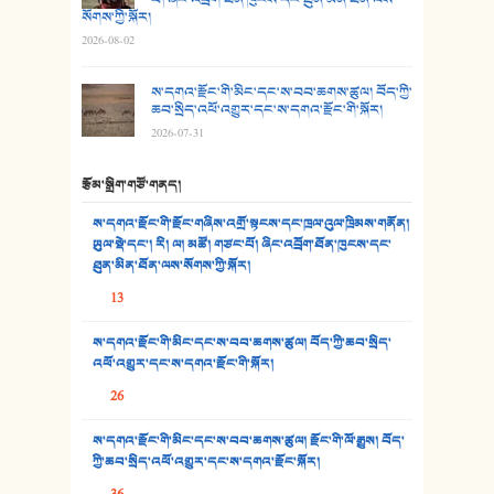
28. སྟོད་གཞས། - ཕན་ཐོག
སོགས་ཀྱི་སྐོར།
2026-08-02
29. རྣམ་བུ། - འཕྱོངས་ཞོལ་སྒྲོལ་མ།
ས་དགའ་རྫོང་གི་མིང་དང་ས་བབ་ཆགས་ཚུལ། བོད་ཀྱི་
30. སི་ལིང་འབྲི་མོ། - ཕན་ཐོག
ཆབ་སྲིད་འཕོ་འགྱུར་དང་ས་དགའ་རྫོང་གི་སྐོར།
2026-07-31
31. ཕ་ཡུལ་ཡར་ཀླུང་།
རྩོམ་སྒྲིག་གཙོ་གནད།
32. ཨ་མ།
ས་དགའ་རྫོང་གི་རྫོང་གཞིས་འགྲོ་སྟངས་དང་ཁྲལ་འུལ་ཁྲིམས་གནོན།
33. འཛོམས་པའི་ལམ།
ཡུལ་སྡེ་དང་། རི། ལ། མཚོ། གཙང་པོ། ཞིང་འབྲོག་ཐོན་ཁུངས་དང་
ཐུན་མིན་ཐོན་ལས་སོགས་ཀྱི་སྐོར།
34. ཉི་མ་སེམས་ལ་ཞོག་དང་། - ཟླ་སྒྲོན།
13
35. ང་ཚོ་ཕན་ཚུན་མཇལ་ནས། - ཟླ་སྒྲོན།
ས་དགའ་རྫོང་གི་མིང་དང་ས་བབ་ཆགས་ཚུལ། བོད་ཀྱི་ཆབ་སྲིད་
འཕོ་འགྱུར་དང་ས་དགའ་རྫོང་གི་སྐོར།
36. ཟླ་གཞོན་སྙན་དབྱངས། - ཟླ་སྒྲོན།
26
37. མཚོ་སྔོན་པོ། - ཟླ་སྒྲོན།
ས་དགའ་རྫོང་གི་མིང་དང་ས་བབ་ཆགས་ཚུལ། རྫོང་གི་ལོ་རྒྱུས། བོད་
38. ཡབ་ཡུམ། - ཟླ་སྒྲོན།
ཀྱི་ཆབ་སྲིད་འཕོ་འགྱུར་དང་ས་དགའ་རྫོང་སྐོར།