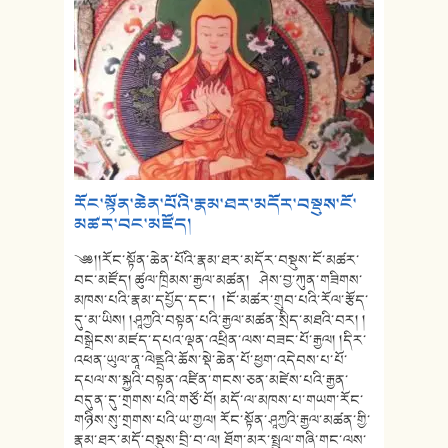
རོང་སྟོན་ཆེན་པོའི་རྣམ་ཐར་མདོར་བསྡུས་ངོ་
མཚར་བང་མཛོད།
༄༅།།རོང་སྟོན་ཆེན་པོའི་རྣམ་ཐར་མདོར་བསྡུས་ངོ་མཚར་
བང་མཛོད། ཚུལ་ཁྲིམས་རྒྱལ་མཚན། ཤེས་བྱ་ཀུན་གཟིགས་
མཁས་པའི་རྣམ་དཔྱོད་དང་། །ངོ་མཚར་གྲུབ་པའི་རོལ་རྩོད་
དུ་མ་ཡིས། །ཤཱཀྱའི་བསྟན་པའི་རྒྱལ་མཚན་སྲིད་མཐའི་བར། །
བསྒྲེངས་མཛད་དཔའ་ལྡན་འཕྲིན་ལས་བཟང་པོ་རྒྱལ། །དིར་
འཕན་ཡུལ་ནཱ་ལེནྡྲའི་ཆོས་སྡེ་ཆེན་པོ་ཕྱག་འདེབས་པ་པོ་
དཔལ་ས་སྐྱའི་བསྟན་འཛིན་གངས་ཅན་མཛེས་པའི་རྒྱན་
བདུན་དུ་གྲགས་པའི་གཙོ་བོ། མདོ་ལ་མཁས་པ་གཡག་རོང་
གཉིས་སུ་གྲགས་པའི་ཡ་གྱལ། རོང་སྟོན་ཤཱཀྱའི་རྒྱལ་མཚན་གྱི་
རྣམ་ཐར་མདོ་བསྡུས་བྲི་བ་ལ། ཐོག་མར་སྤྲུལ་གཞི་གང་ལས་