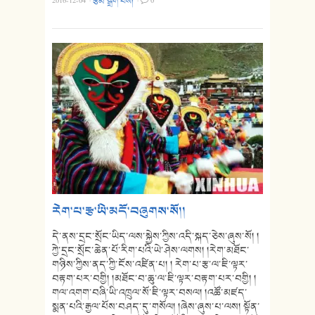
2016-12-04
·
རྩོམ་སྒྲིག་པས།
·
0
རེག་པ་རྩ་ཡི་མདོ་བཞུགས་སོ།།
དེ་ནས་དྲང་སྲོང་ཡིད་ལས་སྐྱེས་ཀྱིས་འདི་སྐད་ཅེས་ཞུས་སོ། །
ཀྱེ་དྲང་སྲོང་ཆེན་པོ་རིག་པའི་ཡེ་ཤེས་ལགས། །རེག་མཐོང་
གཉིས་ཀྱིས་ནད་ཀྱི་ངོས་འཛིན་པ། ། རེག་པ་རྩ་ལ་ཇི་ལྟར་
བརྟག་པར་བགྱི། །མཐོང་བ་ཆུ་ལ་ཇི་ལྟར་བརྟག་པར་བགྱི། །
གལ་འགག་བཞི་ཡི་འཁྲུལ་སོ་ཇི་ལྟར་བསལ། །འཚོ་མཛད་
སྨན་པའི་རྒྱལ་པོས་བཤད་དུ་གསོལ། །ཞེས་ཞུས་པ་ལས། སྟོན་