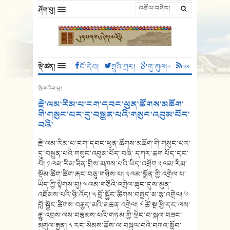
ཤོག་བུ།
སྡེ་ཚན།
ངོ་དེབ།
ཀྲུའི་ཀྲར།
གུ་ཀུལ།+
rss
སྤེལ་ཞིབ་ཕྲ།
རྗེ་ལམ་རིམ་པ་ངག་དབང་ཕུན་ཚོགས་མཆོག་
གི་གསུང་པར་དུ་བསྐྲུན་པའི་གསུང་འབུམ་པོད་
བཞི་
རྗེ་ལམ་རིམ་པ་ངག་དབང་ཕུན་ཚོགས་མཆོག་གི་གསུང་པར་
དུ་བསྐྲུན་པའི་གསུང་འབུམ་པོད་བཞི་ དཀར་ཆག པོད་དང་
པོ། ༡ ལམ་རིམ་ཟིན་བྲིས་མཁས་པའི་ཡིད་འཕྲོག ༢ ལམ་རིམ་
སྡོམ་ཚིག་ཚིག་རྐང་བཅུ་གཉིས་པ། ༣ ལམ་སྒྲོན་གྱི་འགྲེལ་པ་
ཡིད་ཀྱི་སྟེགས་བུ། ༤ ལམ་གཙོའི་འགྲེལ་ཆུང་དུས་མུན་
འཇོམས་པའི་ཉི་འོད། ༥ བློ་སྦྱོང་ཚིགས་བརྒྱད་མ་རྩ་འགྲེལ། ༦
བློ་སྦྱོང་ཚིགས་བརྒྱད་མའི་མཆན་འགྲེལ། ༧ ཚེ་སྔ་ཕྱི་དང་ལས་
རྒྱུ་འབྲས་ལས་བརྩམས་པའི་གཏམ་གྱི་ཕྲེང་བ་སྐལ་བཟང་
མགུལ་རྒྱན། ༨ རང་སེམས་ཆོས་ལ་བསྐུལ་བའི་བཀའ་སློབ་