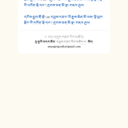
གི་དགོན་སྡེ་དང་། གྲགས་ཅན་མི་སྣ། གནའ་ཤུལ།
དངོས་གྲུབ་རྡོ་རྗེ།
on
དབུས་གཙང་ལོ་རྒྱུས་ཆེན་མོ་ལས། ལྷོ་བྲག་
རྫོང་གི་དགོན་སྡེ་དང་། གྲགས་ཅན་མི་སྣ། གནའ་ཤུལ།
© 2026
དབུས་གཙང་རིག་མཛོད།
དྲ་རྒྱའི་བདག་ཐོབ་
དབུས་གཙང་རིག་མཛོད་ལ
་
ཡོད།
utsangrigzod(at)gmail.com