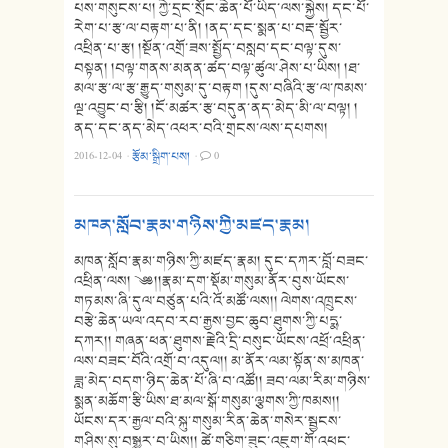
པས་གསུངས་པ། ཀྱེ་དྲང་སྲོང་ཆེན་པོ་ཡིད་ལས་སྐྱེས། དང་པོ་
རེག་པ་རྩ་ལ་བརྟག་པ་ནི། །ནད་དང་སྨན་པ་བརྡ་སྦྱོར་
འཕྲིན་པ་རྩ། །སྔོན་འགྲོ་ཟས་སྤྱོད་བསླབ་དང་བལྟ་དུས་
བསྟན། །བལྟ་གནས་མནན་ཚད་བལྟ་ཚུལ་ཤེས་པ་ཡིས། །ཐ་
མལ་རྩ་ལ་རྩ་རྒྱུད་གསུམ་དུ་བརྟག །དུས་བཞིའི་རྩ་ལ་ཁམས་
ལྔ་འབྱུང་བ་རྩི། །ངོ་མཚར་རྩ་བདུན་ནད་མེད་མི་ལ་བལྟ། །
ནད་དང་ནད་མེད་འཕར་བའི་གྲངས་ལས་དཔགས།
2016-12-04
·
རྩོམ་སྒྲིག་པས།
·
0
མཁན་སློབ་རྣམ་གཉིས་ཀྱི་མཛད་རྣམ།
མཁན་སློབ་རྣམ་གཉིས་ཀྱི་མཛད་རྣམ། དུང་དཀར་བློ་བཟང་
འཕྲིན་ལས། ༄༅།།རྣམ་དག་སྡོམ་གསུམ་ནོར་བུས་ཡོངས་
གཏམས་ཞི་དུལ་བཙུན་པའི་འོ་མཚོ་ལས།། ལེགས་འཁྲུངས་
བརྩེ་ཆེན་ཡལ་འདབ་རབ་རྒྱས་བྱང་ཆུབ་ཐུགས་ཀྱི་པདྨ་
དཀར།། གཞན་ཕན་ཐུགས་རྗེའི་དྲི་བསུང་ཡོངས་འཕྲོ་འཕྲིན་
ལས་བཟང་བོའི་འགྲོ་བ་འདུལ།། མ་ནོར་ལམ་སྟོན་ས་མཁན་
ཟླ་མེད་བདག་ཉིད་ཆེན་པོ་ཞི་བ་འཚོ།། ཟབ་ལམ་རིམ་གཉིས་
སྨན་མཆོག་རྩི་ཡིས་ཐ་མལ་སྒོ་གསུམ་ལྕགས་ཀྱི་ཁམས།།
ཡོངས་དར་རྒྱལ་བའི་སྐུ་གསུམ་རིན་ཆེན་གསེར་སྦྱངས་
གཤིས་སུ་བསྒྱུར་བ་ཡིས།། ཚེ་གཅིག་ཟུང་འཇུག་གོ་འཕང་