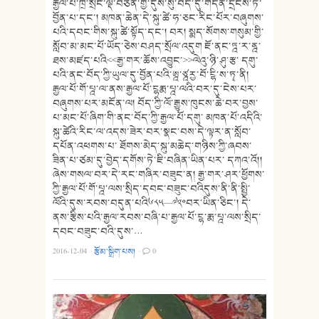
རྒྱལ་པོ་ཁྲི་སྲོང་ལྡེ་བཙན་གྱི་དུས་སུ་བོད་དུ་གདན་དྲངས་ཏེ་
བྱོན་པ་དང་། མཁན་ཆེན་དེ་སྐུ་ཚེ་ཧ་ཅང་རིང་པོར་བཞུགས་
པའི་དབང་གིས་སྐུ་ཚེ་སྟོད་དང་། བར། སྨད་སོགས་གསུམ་གྱི་
སློབ་མ་མང་པོ་ཡོད་ཅེས་བཤད་སྲོལ་འདུག ཇོ་ནང་ཏྰ་ར་ནྰ་
ཐས་མཛད་པའི<<རྒྱ་གར་ཆོས་འབྱུང་>>ལེའུ་ཉི་ཤུ་རྩ་ དགུ་
པའི་ནང་བོད་ཀྱི་ཡུལ་དུ་བྱོན་པའི་ཨྰ་ཙྰརྱ་བོ་ངྷི་ས་ཏྭ་ནི།
རྒྱལ་པོ་གོ་པྰ་ལ་ནས་རྒྱལ་པོ་ངྷརྨ་པྰ་ལའི་བར་དུ་ངེས་པར་
བཞུགས་པར་མངོན་ལ། བོད་ཀྱི་ལོ་རྒྱུས་ཁུངས་ཆེ་བར་བྱས་
པ་མང་པོ་ཞིག་གི་ནང་བོད་ཀྱི་རྒྱལ་པོ་དགུ་ མཁན་པོ་འདིའི་
སྐུ་ཚེའི་རིང་ལ་འདས་ཟེར་བར་སྣང་བས་དེ་ལྟར་ན་སློབ་
དཔོན་འཕགས་པ་ ཐོགས་མེད་སྐུ་མཆེད་གཉིས་ཀྱི་ཞབས་
ཟིན་པ་ཙམ་དུ་བྱེད་དགོས་ཏེ་ཇི་བཞིན་ཡིན་པར་ དཀའ་འོ།།
ཞེས་གསལ་བར་དེ་རང་གཞིར་བཟུང་ན། རྒྱ་གར་ཤར་ཕྱོགས་
ཀྱི་རྒྱལ་པོ་གོ་པྰ་ལས་སྲིད་དབང་བཟུང་བའིདུས་ནི་ནི་སྤྱི་
ལོའི་དུས་རབས་བདུན་པའི༦༨༥—༧༢༠བར་ཡིན་ཅིང་། དེ་
ནས་རྩིས་པའི་རྒྱལ་རབས་བཞི་པ་རྒྱལ་པོ་ངྷ་རྨ་པྰ་ལས་སྲིད་
དབང་བཟུང་བའི་དུས་…
2016-12-04
·
རྩོམ་སྒྲིག་པས།
·
0