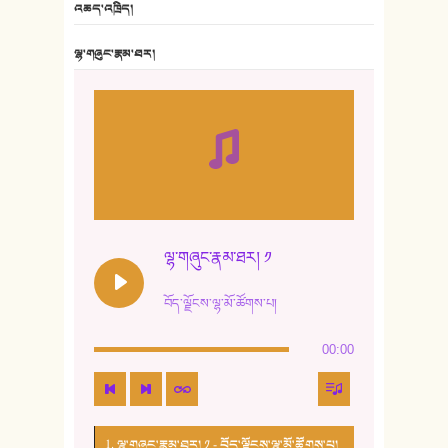
འཆད་འཁྲིད།
7. ལྷག་སྒྲོན་ལགས།
ལྷ་གཞུང་རྣམ་ཐར།
8. ཆང་གཞས།
9. ཆང་གཞས། ༢
10. ཆང་གཞས། ༣
11. ལོ་གསར།
12. ལོ་གསར། ༢
ལྷ་གཞུང་རྣམ་ཐར། ༡
13. ཆུང་འདྲིས། - ཟླ་སྒྲོན།
བོད་ལྗོངས་ལྷ་མོ་ཚོགས་པ།
14. སྙིང་རྗེ་མོ། - ཚེ་འགྱུར་མེད།
00:00
15. ཤམ་པ་ལ་ཡི་སྲས་མོ།
16. ལྷ་བུ་དར་བུ།
1. ལྷ་གཞུང་རྣམ་ཐར། ༡ - བོད་ལྗོངས་ལྷ་མོ་ཚོགས་པ།