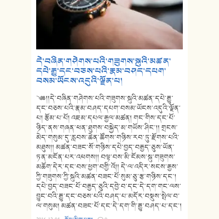
དེ་བཞིན་གཤེགས་པའི་གཟུགས་སྐུའི་མཚན་
དཔེ་རྒྱུ་དང་བཅས་པའི་རྣམ་བཤད་དཔག་
བསམ་ཡོངས་འདུའི་ལྗོན་པ།
༄༅།།དེ་བཞིན་གཤེགས་པའི་གཟུགས་སྐུའི་མཚན་དཔེ་རྒྱུ་
དང་བཅས་པའི་རྣམ་བཤད་དཔག་བསམ་ཡོངས་འདུའི་ལྗོན་
པ། རྩོམ་པ་པོ། འཇམ་དཔལ་རྒྱལ་མཚན། གང་གིས་དང་པོ་
ཉིད་ནས་གཞན་ཕན་ཐུགས་བསྐྱེད་མ་གཡོས་ཤིང་།། གྲངས་
མེད་གསུམ་དུ་རླབས་ཆེན་ཚོགས་གཉིས་རབ་ཏུ་རྫོགས་པའི་
མཐུས།། མཚན་བཟང་སོ་གཉིས་དཔེ་བྱད་བརྒྱད་ཅུས་ཡོན་
ཏན་མངོན་པར་འཕགས།། བལྟ་བས་མི་ངོམས་སྐུ་གཟུགས་
མཆོག་དེར་དང་བས་ཕྱག་བགྱི་འོ།། དེ་ལ་འདིར་སངས་རྒྱས་
ཀྱི་གཟུགས་ཀྱི་སྐུའི་མཚན་བཟང་པོ་སུམ་ཅུ་རྩ་གཉིས་དང་།
དཔེ་བྱད་བཟང་པོ་བརྒྱད་ཅུའི་དབྱེ་བ་དང་དེ་དག་གང་ལས་
བྱུང་བའི་རྒྱུ་དང་བཅས་པའི་བཤད་པ་མདོར་བསྡུས་སྤེལ་བ་
ལ་གསུམ། མཚན་བཟང་པོ་དང་དེ་དག་གི་རྒྱུ་བཤད་པ་དང་།