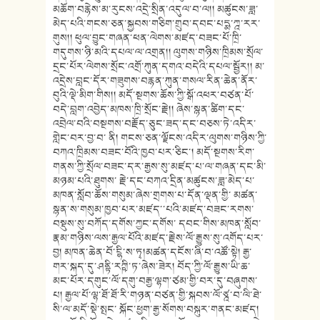
མཆོག་བརྙེས་མ་རུངས་འདྲེ་སྲིན་འདུལ་བ་ལ།། མཚུངས་ཟླ་
མེད་པའི་གངས་ཅན་སྐྱབས་གཅིག་གྲུབ་དབང་པདྨ་ཀྰ་རར་
གུས།། ཕུལ་བྱུང་གཞན་ཕན་ལེགས་མཛད་བཟང་པོ་ཁྲི་
གདུགས་ཉི་མའི་དཔལ་ལ་འགྲན།། ལུགས་གཉིས་ཁྲིམས་སྲོལ་
དྲང་པོར་ལེགས་སྲོང་འགྲོ་ཀུན་དགའ་བདེའི་དཔལ་སྦྱོར།། མ་
འདྲེས་བླང་དོར་གཟུགས་བརྙན་ཀུན་གསལ་རིན་ཆེན་ནོར་
བུའི་ལྡེ་མིག་གིས།། མདོ་སྔགས་ཆོས་ཀྱི་སྒོ་འཕར་བཙན་པོ་
བདེ་བླག་འབྱེད་མཁས་ཁྲི་སྲོང་རྗེ།། ཞེས་སྙན་ཚིག་དང་
འབྲེལ་བའི་བསྔགས་བརྗོད་ཅུང་ཟད་དང་བཅས་ཏེ་འདིར་
གླེང་བར་བྱ་བ་ ནི། གངས་ཅན་ལྗོངས་འདིར་ལུགས་གཉིས་ཀྱི་
བཀའ་ཁྲིམས་བཟང་བོའི་ཁྱབ་པར་ཅིང་། མདོ་སྔགས་རིག་
གནས་ཀྱི་སྲོལ་བཟང་དར་རྒྱས་སུ་མཛད་པ་ལ་གཞན་དང་མི་
མཉམ་པའི་ཐུགས་ རྗེ་དང་བཀའ་དྲིན་མཚུངས་ཟླ་མེད་པ་
མཁན་སློབ་ཆོས་གསུམ་ཞེས་གྲགས་པ་དོན་ལྡན་གྱི་ མཚན་
སྙན་ས་གསུམ་ཁྱབ་པར་མཛད་་པའི་མཛད་བཟང་རགས་
བསྡུས་སུ་བཀོད་དགོས་ཀྱང་དགོས་ དབང་གིས་མཁན་སློབ་
རྣམ་གཉིས་ལས་རྒྱལ་པོའི་མཛད་རྗེས་ལོ་རྒྱུས་སུ་འགོད་པར་
བྱ། མཁན་ཆེན་བོ་ངྷི་ས་ཏྭ།མཚན་དངོས་ཞི་བ་འཚོ་སྟེ། རྒྱ་
གར་སྐད་དུ་ཤནྟི་རཀྵི་ཏ་ཞེས་ཟེར། བོད་ཀྱི་ལོ་རྒྱུས་ཡི་ཆ་
མང་པོར་དགུང་ལོ་དགུ་བརྒྱ་ལྷག་ཙམ་གྱི་བར་དུ་བཞུགས་
པ། རྒྱལ་པོ་ལྷ་ཐོ་ཐོ་རི་གཉན་བཙན་གྱི་སྐབས་ལོ་ཙྰ་བ་ལི་ཐེ་
སི་ལ་མདོ་སྡེ་སྤང་ སྐོང་ཕྱག་རྒྱ་སོགས་བསྐུར་གནང་མཛད།