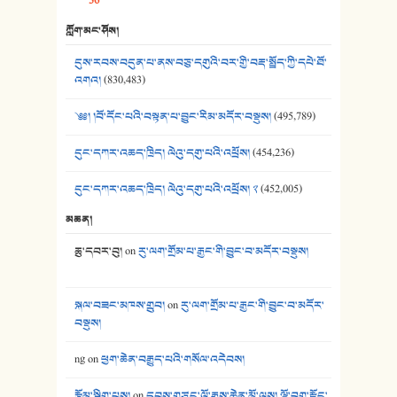
36
39. དྲིལ་བུའི་སྐལ་སྒྲ། - ཟླ་སྒྲོན།
ཀློག་མང་ཤོས།
40. ང་ཚོ་ཕན་ཚུན་མཇལ་ནས། - ཟླ་སྒྲོན།
དུས་རབས་བདུན་པ་ནས་བཅུ་དགུའི་བར་གྱི་བརྡ་སྤྲོད་ཀྱི་དཔེ་ཐོ་
41. མཚན་ཚོགས་ཞབས་བྲོ་སྣ་མང་། - བོད་གཞས་ཕྱོགས་བསྒྲིགས།
འགའ།
(830,483)
༄༅། །བོ་དོང་པའི་བསྟན་པ་བྱུང་རིམ་མདོར་བསྡུས།
(495,789)
དུང་དཀར་འཆད་ཁྲིད། ལེའུ་དགུ་པའི་འཕྲོས།
(454,236)
དུང་དཀར་འཆད་ཁྲིད། ལེའུ་དགུ་པའི་འཕྲོས། ༢
(452,005)
མཆན།
ཆུ་དབར་བུ།
on
རུ་ལག་གྲོམ་པ་རྒྱང་གི་བྱུང་བ་མདོར་བསྡུས།
སྐལ་བཟང་མཁས་གྲུབ།
on
རུ་ལག་གྲོམ་པ་རྒྱང་གི་བྱུང་བ་མདོར་
བསྡུས།
ng
on
ཕྱག་ཆེན་བརྒྱུད་པའི་གསོལ་འདེབས།
རྩོམ་སྒྲིག་པས།
on
དབུས་གཙང་ལོ་རྒྱུས་ཆེན་མོ་ལས། ལྷོ་བྲག་རྫོང་