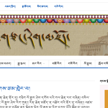
འཆད་ཁྲིད།
སྣ་ཚོགས།
ཡིག་ཚགས།
དཔེ་དེབ།
ནས་བཤད།
སྒྱུ་རྩལ།
ནང་རིག
བཟོ་རིག
གསོ་རིག
ལོ་རྒྱུས།
སློབ་གསོ
གངས་ལ
་རགས་ཙམ་གླེང་བ།
 རིན་ཆེན་ནོར་བུ། གཅིག ལོ་རྒྱུས་ཤེས་དགོས་པའི་གལ་ཆེན་རང་བཞིན། བསིལ་
ི་ལོ་རྒྱུས་ཤེས་རིག་ཀུན།། རིན་ཆེན་མཛོད་ན་འཚེར་བའི་ནོར་བུ་བཞིན།། འཛམ་
ི་བྲལ་ཟླ་བ་བཞོན་ནུར་སྐྱེངས་སྟེར་ལོ་རྒྱུས་མུ་ཏིག་དཀར་པོའི་ཚོམ་བུ་འགའ།།