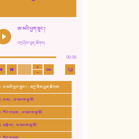
ཨ་མའི་ཕྱག་ཟུང་།
བཀྲ་ཤིས་ཕུན་ཚོགས།
00:00
1. ཨ་མའི་ཕྱག་ཟུང་། - བཀྲ་ཤིས་ཕུན་ཚོགས།
2. ཨ་མ། - པ་སངས་ལྷ་མོ།
3. ཀོང་གཞས། - པ་སངས་ལྷ་མོ།
4. བརྩེ་བ། - པ་སངས་ལྷ་མོ།
5. ཀོང་གཞས།