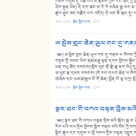
ཁམས་གསུམ་དུ་འཚོ་བའི་མི་རྣམས་ཀྱིས་རང་ཉིད་ཀྱི་
ཤིག་སྐྲུན་ཡོད། དེ་དག་ཚང་མ་རེ་རེ་བཞིན་སྨྲ་བར་
ཚུལ་ཅུང་ཟད་བརྗོད་པར་འདོད། དེ་ཡང་ཇི་སྐད་ད
2016-12-04
·
རྩོམ་སྒྲིག་པས།
·
0
ཨ་མྱེས་གླང་ཆེན་ཡུལ་གང་དུ་གནས
༄༅།། ཨ་མྱེས་གླང་ཆེན་ཡུལ་གང་དུ་གནས་པ་སོགས་
གསུམ་གྱི་བསང་ཡིག་ན鉊མཐུ་ལྡན་དཀར་ཕྱོགས་སྐྱོང་བའ
ཡན་གཡུ་ཐོད་བསངས།།སྤོས་ལུང་རྡོ་རྗེ་ཆུ་ནག་བེའུ
ཝ་ལུང་རྫ་དམར་བསངས། །ཁེ་རབ་དཔག་ཆེན་ལ་སོགས
④ཞེས་དང༌།ཡང鉊རྒྱལ་པོ་གོ་ཆེན། བློན་པོ་ལྷ་བཀྲ། སྤོ
2016-12-04
·
རྩོམ་སྒྲིག་པས།
·
0
སྣར་ཐང་གི་བཀའ་བསྟན་བྲིས་མའི་
༄༅།། སྣར་ཐང་གི་བཀའ་བསྟན་བྲིས་མའི་སྐོར། སྐ་བ
རིག་པའི་རལ་གྲིས་ཕྱོགས་སྒྲིག་གནང་བའི་བོད་ཀྱི་བ
སྒྲིག་ཚུལ་དང་དབུས་པ་བློ་གསལ་གྱིས་བསྟན་འགྱུར་