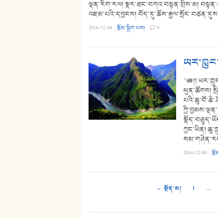
ལྡན་རིག་རལ། སྣར་ཐང་བཀའ་བསྟན་བྲིས་མ། བསྟན་པ
འཇམ་པའི་དབྱངས། བོད་དུ་ཆོས་རྒྱལ་སྲོང་བཙན་དུས་སུ
2016-12-04
·
རྩོམ་སྒྲིག་པས།
·
0
ཡར་ཀླུང
༄༅།། ཡར་ཀླུ
ཕུན་ཚོགས། ས
པའི་ཆུ་བོ་ཆེ
ཀྱི་བྱམས་ལྡན
སྣོད་བཅུད་ཡོ
ཀྱང་ཡིན། ཆུ
སམ་གཤེན་རབ་
2016-12-04
·
རྩོ
← སྔོན་མ།
1
…