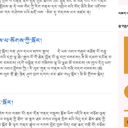
བློ་གྲོས་ལ་བརྟེན་ནས་ཕུན་སུམ་ཚོགས་ཤིང་ཐུན་མོང་མ་ཡིན་པའི་རིག་གནས་
མ་སྤོབས་ན་དེ་ལས་བོད་ཀྱི་རིག་གནས་དང་འབྲེལ་བའི་བོད་མིའི་མིང་འདོགས་
ུ། ལང་ཀར་གཤེགས་པའི་མདོ་ལས་ “མིང་དུ་གདགས་པར་མཛད་ན།
འཆད་འ
ལྷ་གཞུ
་པ་སོགས་ཀྱི་སྐོར།
ཀྱི་སྐོར། བན་ཤུལ་དཔའ་མཁར་རྒྱལ། དེ་ཡང་འབའ་གཞུང་མཐོན་པོ་བཅུ་
ི་དགྲ་ལྷ་ཆེ། །རྒྱལ་པོ་གོ་ཆེན་བློན་པོ་ལྷ་བཀྲ་བསངས།། ཟི་མི་དམག་དཔོན་བ་
་ངུར་བསངས། །དགེ་བསྙེན་རབ་གཟིགས་ལྷ་ཡི་ལྕམ་མོ་བསངས། །ས་ཁུལ་དེའུ་ཡག་
་འབའ་ཕྱོགས་ཀྱི། ། རི་ལུང་ཀུན་ལ་གནས་པའི་གཞི་བདག་བསངས། །鉋
ས་ལུང་རྡོ་རྗེ། ཉིན་ཤུག་བྲག་དཀར། ངང་ཚང་གཡུ་སྒོང༌། ཟི་མི་གྲོགས་སྐེད།
སྐོར།
་ཤེས་རབ་བཟང་པོ། ནང་དོན་གནད་བསྡུས། རྩོམ་ཡིག་འདིའི་ནང་བཅོམ་ལྡན་
ཀའ་བསྟན་གྱི་ཐོག་་མ་སྣར་ཐང་བཀའ་བསྟན་བྲིས་མའི་ལེའུ་དང་ཆོས་ཚན་གྱི་
ཁ་སྐོང་ཇི་ལྟར་གནང་ཚུལ་ལ་རགས་གླེང་བྱས་ཡོད། བརྡ་ཆད་གཙོ་བོ། བཅོམ་