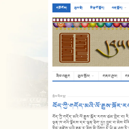
གཙོ་ངོས།
ཡུལ་སྡེ།
མི་སྣ་ངོ་སྤྲོད།
བརྡ་སྤྲོད།
ཞིབ་འཇུག
ཡུལ་སྲོལ།
གནའ་ཤུལ།
ག
སྤེལ་ཞིབ་ཕྲ།
བོད་ཀྱི་གདོད་མའི་ལོ་རྒྱུས་སྐོར
བོད་ཀྱི་གདོད་མའི་ལོ་རྒྱུས་སྐོར་རགས་ཙམ་གླེང་བ།
ལྡན་ཁ་བའི་ལྗོངས་དང་ལྷན་ཅིག་ཏུ།། བྱུང་བ་མེས་པོའ
གླིང་མཛེས་པའི་རྒྱན་དུ་ཅིས་མི་འོས།། དེ་ཡི་ཆ་ཤས་དྲ