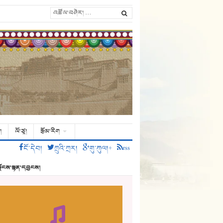
།
ལོ་ཙཱ།
རྩོམ་རིག
ངོ་དེབ།
ཀྲུའི་ཀྲར།
གུ་ཀུལ།+
rss
ྗོངས་སྙན་དབྱངས།