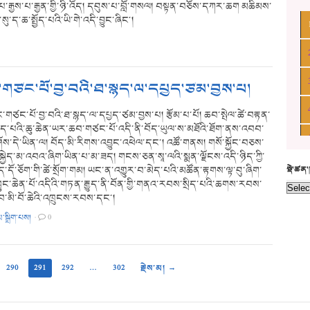
་རྒྱས་པ་རྒྱན་གྱི་ཉི་འོད། དབུས་པ་བློ་གསལ། བསྟན་བཅོས་དཀར་ཆག མཆིམས་
་ད་ཆ་སྤྱོད་པའི་ཡི་གེ་འདི་བྱུང་ཞིང༌།
་གཙང་པོ་བྱ་བའི་ཐ་སྙད་ལ་དཔྱད་ཙམ་བྱས་པ།
ང་གཙང་པོ་བྱ་བའི་ཐ་སྙད་ལ་དཔྱད་ཙམ་བྱས་པ། རྩོམ་པ་པོ། ཆབ་སྤེལ་ཚེ་བརྟན་
ྲིད་པའི་ཆུ་ཆེན་ཡར་ཆབ་གཙང་པོ་འདི་ནི་བོད་ཡུལ་ས་མཐོའི་ཐོག་ནས་འབབ་
་ཤོས་དེ་ཡིན་ལ། བོད་མི་རིགས་འབྱུང་འཕེལ་དང་། འཚོ་གནས། གསོ་སྐྱོང་བཅས་
་སྐྱེད་མ་འབའ་ཞིག་ཡིན་པ་མ་ཟད། གངས་ཅན་སཱ་ལའི་སྨན་ལྗོངས་འདི་ཉིད་ཀྱི་
ད་དོ་ཅོག་གི་ཚེ་སྲོག་གམ། ཡང་ན་འགྱུར་བ་མེད་པའི་མཚོན་རྟགས་ལྟ་བུ་ཞིག་
སྡེ་ཚན
་ཀླུང་ཆེན་པོ་འདིའི་གཏན་རྒྱུད་ནི་བོན་གྱི་གནའ་རབས་སྲིད་པའི་ཆགས་རབས་
མི་བོ་ཆེའི་འཁྲུངས་རབས་དང་།
མ་སྒྲིག་པས།
·
0
290
291
292
…
302
རྗེས་མ། →