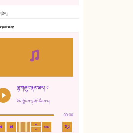
6. ཆོལ་གསུམ་བྲོ་གཞས། - སྒྲོན་གསལ།
ཁྲིད།
7. ལྷག་སྒྲོན་ལགས།
ང་རྣམ་ཐར།
8. ཆང་གཞས།
9. ཆང་གཞས། ༢
10. ཆང་གཞས། ༣
11. ལོ་གསར།
12. ལོ་གསར། ༢
ལྷ་གཞུང་རྣམ་ཐར། ༡
13. ཆུང་འདྲིས། - ཟླ་སྒྲོན།
བོད་ལྗོངས་ལྷ་མོ་ཚོགས་པ།
14. སྙིང་རྗེ་མོ། - ཚེ་འགྱུར་མེད།
00:00
15. ཤམ་པ་ལ་ཡི་སྲས་མོ།
16. ལྷ་བུ་དར་བུ།