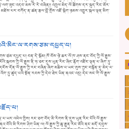
སྟེ་ལག་ཟུང་འདབ་མས་རེ་རེ་བཞིན།། འཁྲུལ་མེད་ལོ་ཚིགས་དར་སྐུད་རིང་མོར་
།། མཛེས་པར་བཀོད་ན་ཚན་རྩལ་བློ་གྲོས་འཇོ་སྒེག་ཉམས་འགྱུར་སྐལ་ལྡན་མིག་
་པའི་མིང་ལ་རགས་ཙམ་དཔྱད་པ།
ས་ཙམ་དཔྱད་པ། བན་དེ་སྒོམ། ཁོ་བོས་ཉེ་ཆར་ལོ་ཁ་ཤས་ནང་བོད་ཀྱི་ལོ་རྒྱུས་
ོའི་སྐབས་ཀྱི་ལོ་རྒྱུས་ནི་ཧ་ཅང་དུས་ཡུན་རིང་ཞིང་རྙོག་འཛིང་ལྡན་པ་ཞིག་ཏུ་
ོས་དོན་ལོ་རྒྱུས་ཀྱི་རང་བཞིན་ཞིག་མཆིས་པ་ཡང་སུས་ཀྱང་བསྙོན་དུ་མེད་པ་
འོག་ཏུ་ཚུད་པའི་སྔོན་རབས་ཀྱི་དེབ་ཐེར་ཡིན་ནའང་འདྲ། དེང་སང་གི་ལོ་རྒྱུས་
རྗོད་པ།
་པ་ཡར་འཕེལ་གྱིས། རང་ཅག་བོད་མི་རིགས་ནི་དུས་ཡུན་རིང་པོའི་ལོ་རྒྱུས་
བོའི་མི་རིགས་ཤིག་ཡིན་ལ། ལོ་རྒྱུས་ཀྱི་ཆུ་རྒྱུན་རིང་མོའི་ནང་མདོ་དབུས་