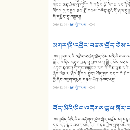
གངས་ཅན་ཤེས་བྱ་དབྱིག་གི་གཏེར་སྒོ་ལེགས་པར་ཕྱེ་
ཡོངས་སུ་བརྒྱུས་ནས་བློ་གསལ་གཞོན་ནུའི་དོ་ཤལ་དུ
གི་དཔྱིད་དུ་འགྱུར།།
2016-12-04
·
རྩོམ་སྒྲིག་པས།
·
0
མགར་ཁྲི་འབྲིང་བཙན་བྲོད་ཅེས
༄༅། །མགར་ཁྲི་འབྲིང་བཙན་བྲོད་ཅེས་པའི་མིང་ལ་རག
སྐོར་ལ་ཞིབ་འཇུག་ཕྲན་བུ་བྱས་པར། སྤྱིར་བོད་བཙན་པ
འདུག་ནའང་། དེ་དང་མཚུངས་པར་གོ་རིམ་ལྡན་པའི་དང
ཞིག་ཡིན་པ་ཤེས་རྟོགས་བྱུང་། འོན་ཀྱང་བདག་གི་མིག་
ཀྱི་ཞིབ་འཇུག་དཔྱད་གཏམ་ཡིན་ནའང་འདྲ།
2016-12-04
·
རྩོམ་སྒྲིག་པས།
·
0
བོད་མིའི་མིང་འདོགས་ཚུལ་སྐོར་བ
༄༅།།བོད་མིའི་མིང་འདོགས་ཚུལ་སྐོར་བརྗོད་པ། བསྟན
དང་འོད་སྟོང་འབར་བའི་རིག་གནས་ཀྱིས་ཕྱུག་པའི་གནའ་