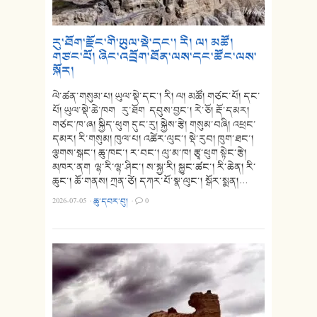
རུ་ཐོག་རྫོང་གི་ཡུལ་སྡེ་དང་། རི། ལ། མཚོ།
གཙང་པོ། ཞིང་འབྲོག་ཐོན་ལས་དང་ཚོང་ལས་
སྐོར།
ལེ་ཚན་གསུམ་པ། ཡུལ་སྡེ་དང་། རི། ལ། མཚོ། གཙང་པོ། དང་
པོ། ཡུལ་སྡེ་ཆེ་ཁག རུ་ཐོག དབུས་བྱང་། རེ་ཅོ། རྡོ་དམར།
གཙང་ཁ་ཞ། སྐྱིད་ཕུག དུང་རུ། སྐྱེས་རྩེ། གསུམ་བཞི། འཕྲང་
དམར། རི་གསུམ། ཁུལ་པ། འཚེར་ལུང་། སྡེ་རུབ། ཁུག་ཐང་།
ལྕགས་སྒང་། ཆུ་ཁང་། ར་བང་། ལུ་མ་ཁ། རྩྭ་ཕུག སྟེང་རྩེ།
མཁར་ནག ལྷ་རི་ལྷ་ཤིང་། ས་སྐྱ་རི། སྐྱུང་ཚང་། རི་ཆེན། རི་
ཆུང་། ཆོ་གནས། ཀྲན་ཙེ། དཀར་པོ་སྣ་ལུང་། སྒོར་སྨན།…
2026-07-05
·
ཆུ་དབར་བུ།
·
0