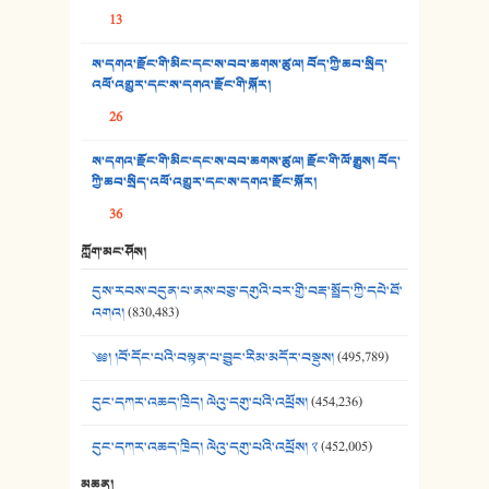
13
35. ང་ཚོ་ཕན་ཚུན་མཇལ་ནས། - ཟླ་སྒྲོན།
ས་དགའ་རྫོང་གི་མིང་དང་ས་བབ་ཆགས་ཚུལ། བོད་ཀྱི་ཆབ་སྲིད་
འཕོ་འགྱུར་དང་ས་དགའ་རྫོང་གི་སྐོར།
36. ཟླ་གཞོན་སྙན་དབྱངས། - ཟླ་སྒྲོན།
26
37. མཚོ་སྔོན་པོ། - ཟླ་སྒྲོན།
ས་དགའ་རྫོང་གི་མིང་དང་ས་བབ་ཆགས་ཚུལ། རྫོང་གི་ལོ་རྒྱུས། བོད་
38. ཡབ་ཡུམ། - ཟླ་སྒྲོན།
ཀྱི་ཆབ་སྲིད་འཕོ་འགྱུར་དང་ས་དགའ་རྫོང་སྐོར།
36
39. དྲིལ་བུའི་སྐལ་སྒྲ། - ཟླ་སྒྲོན།
ཀློག་མང་ཤོས།
40. ང་ཚོ་ཕན་ཚུན་མཇལ་ནས། - ཟླ་སྒྲོན།
དུས་རབས་བདུན་པ་ནས་བཅུ་དགུའི་བར་གྱི་བརྡ་སྤྲོད་ཀྱི་དཔེ་ཐོ་
41. མཚན་ཚོགས་ཞབས་བྲོ་སྣ་མང་། - བོད་གཞས་ཕྱོགས་བསྒྲིགས།
འགའ།
(830,483)
༄༅། །བོ་དོང་པའི་བསྟན་པ་བྱུང་རིམ་མདོར་བསྡུས།
(495,789)
དུང་དཀར་འཆད་ཁྲིད། ལེའུ་དགུ་པའི་འཕྲོས།
(454,236)
དུང་དཀར་འཆད་ཁྲིད། ལེའུ་དགུ་པའི་འཕྲོས། ༢
(452,005)
མཆན།