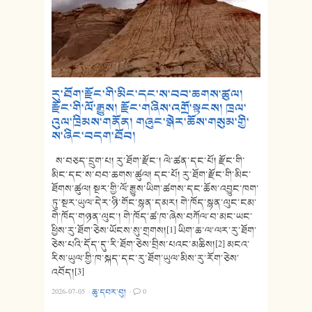
རུ་ཐོག་རྫོང་གི་མིང་དང་ས་བབ་ཆགས་ཚུལ།
རྫོང་གི་ལོ་རྒྱུས། རྫོང་གཞིས་འགྲོ་སྟངས། ཁྲལ་
འུལ་ཁྲིམས་གནོན། གཞུང་སྒེར་ཆོས་གསུམ་གྱི་
ས་ཞིང་བདག་ཐོབ།
ས་བཅད་དྲུག་པ། རུ་ཐོག་རྫོང་། ལེ་ཚན་དང་པོ། རྫོང་གི་
མིང་དང་ས་བབ་ཆགས་ཚུལ། དང་པོ། རུ་ཐོག་རྫོང་གི་མིང་
ཐོགས་ཚུལ། སྔར་གྱི་ལོ་རྒྱུས་ཡིག་ཚགས་དང་ཆོས་འབྱུང་ཁག་
ཏུ་སྔར་ཡུལ་དེར་ཉི་གོང་སྙན་དམར། གེ་ཁོད་སྙན་ལུང་ངམ་
གེ་ཁོད་གཉན་ལུང་། གེ་ཁོད་ཚ་ཁ་ཞེས་བཀོལ་བ་མང་ཡང་
ཕྱིས་རུ་ཐོག་ཅེས་ཡོངས་སུ་གྲགས།[1] ཡིག་ཆ་ལ་ལར་རུ་ཐོག་
ཅེས་པའི་དོད་དུ་རི་ཐོག་ཅེས་བྲིས་པའང་མཆིས།[2] མངའ་
རིས་ཡུལ་གྱི་ཁ་སྐད་དང་རུ་ཐོག་ཡུལ་མིས་རུ་རོག་ཅེས་
འབོད།[3]
2026-07-05
·
ཆུ་དབར་བུ།
·
0