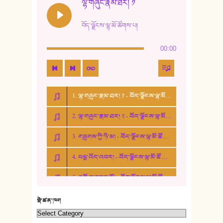
ལྷ་གཞུང་རྣམ་ཐར། ༡
13. ཆུང་འདྲིས། - ཟླ་སྒྲོན།
བོད་ལྗོངས་ལྷ་མོ་ཚོགས་པ།
14. སྙིང་རྗེ་མོ། - ཚེ་འགྱུར་མེད།
00:00
15. ཤམ་པ་ལ་ཡི་སྲས་མོ།
16. ལྷ་བུ་དར་བུ།
1. ལྷ་གཞུང་རྣམ་ཐར། ༡ - བོད་ལྗོངས་ལྷ་མོ་ཚོགས་པ།
17. ང་བོད་པ་ཡིན། - ཕུར་བུ་རྣམ་རྒྱལ།
2. ལྷ་གཞུང་རྣམ་ཐར། ༢ - བོད་ལྗོངས་ལྷ་མོ་ཚོགས་པ།
18. ང་ལ་བྱམས་པའི་ཨ་མ།
3. གཟུགས་ཀྱི་ཉི་མ། - བོད་ལྗོངས་ལྷ་མོ་ཚོགས་པ།
19. ཆ་རྐྱེན་མེད་པའི་སེམས།
4. པདྨ་འོད་འབར། - བོད་ལྗོངས་ལྷ་མོ་ཚོགས་པ།
20. བསྟན་རྒྱས་གླིང་།
5. འགྲོ་བ་བཟང་མོ། - བོད་ལྗོངས་ལྷ་མོ་ཚོགས་པ།
21. ཕ་སྐད།
22. བཀྲ་ཤིས་ཁང་གསར།
སྡེ་ཚན་ཁག
23. ཕོ་རྒོད་པོ།