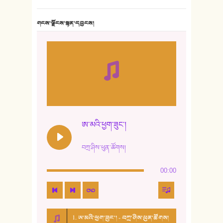
གངས་ལྗོངས་སྙན་དབྱངས།
ཨ་མའི་ཕྱག་ཟུང་།
བཀྲ་ཤིས་ཕུན་ཚོགས།
00:00
1. ཨ་མའི་ཕྱག་ཟུང་། - བཀྲ་ཤིས་ཕུན་ཚོགས།