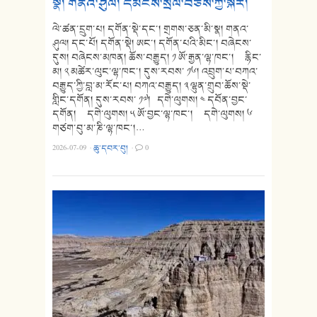
སྣ། གནའ་ཤུལ། དམངས་སྲོལ་བཅས་ཀྱི་སྐོར།
ལེ་ཚན་དྲུག་པ། དགོན་སྡེ་དང་། གྲགས་ཅན་མི་སྣ། གནའ་
ཤུལ། དང་པོ། དགོན་སྡེ། ཨང་། དགོན་པའི་མིང་། བཞེངས་
དུས། བཞེངས་མཁན། ཆོས་བརྒྱུད། ༡ ཨོ་རྒྱན་ལྷ་ཁང་། རྙིང་
མ། ༢ མཚེར་ལུང་ལྷ་ཁང་། དུས་རབས་ ༡༦། འབྲུག་པ་བཀའ་
བརྒྱུད་ཀྱི་བླ་མ་རོང་པ། བཀའ་བརྒྱུད། ༣ ལྷུན་གྲུབ་ཆོས་སྡེ་
གླིང་དགོན། དུས་རབས་ ༡༧། དགེ་ལུགས། ༤ དབོན་བྱང་
དགོན། དགེ་ལུགས། ༥ ཨོ་བྱང་ལྷ་ཁང་། དགེ་ལུགས། ༦
གཙག་བུ་མ་ཎི་ལྷ་ཁང་།…
2026-07-09
·
ཆུ་དབར་བུ།
·
0