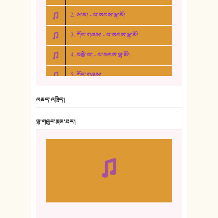
2. ཨ་མ། - པ་སངས་ལྷ་མོ།
3. ཀོང་གཞས། - པ་སངས་ལྷ་མོ།
4. བརྩེ་བ། - པ་སངས་ལྷ་མོ།
5. ཀོང་གཞས།
6. ཆོལ་གསུམ་བྲོ་གཞས། - སྒྲོན་གསལ།
འཆད་འཁྲིད།
7. ལྷག་སྒྲོན་ལགས།
ལྷ་གཞུང་རྣམ་ཐར།
8. ཆང་གཞས།
9. ཆང་གཞས། ༢
10. ཆང་གཞས། ༣
11. ལོ་གསར།
12. ལོ་གསར། ༢