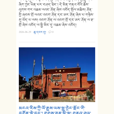
ཞིག་ཀྱང་ཡིན་པར་བཤད་ཅིང་། དེ་མིན་གནའ་བོའི་ཆོས་
ལུགས་གར་འཆམ་ལའང་ཤོན་ཞེས་འབོད་སྲོལ་མཆིས། ཤོན་
གྱི་ཞབས་བྲོ་ལའང་འབག་ཤོན་དང་ཨར་ཤོན་ཞེས་པ་གཉིས་
སུ་ཡོད་པ་ལས། འབག་ཤོན་ལ་འབག་བྲོ་དང་ཨར་ཤོན་ལ་རྔ་
བྲོ་ཞེས་འབོད་ལ་སྤྱི་མིང་དུ་འཆམ་ཞེས་འབོད།
2026-06-29
·
ཆུ་དབར་བུ།
·
0
མངའ་རིས་ཀྱི་ལོ་རྒྱུས་ལས་སྤུ་ཧྲེང་རྫོང་གི་
དགོན་སྡེ་དང་། གྲགས་ཅན་མི་སྣ། གནའ་ཤུལ་