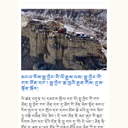
མངའ་རིས་སྤུ་ཧྲེང་གི་ལོ་རྒྱུས་ལས། སྤུ་ཧྲེང་གི་
གར་ཤོན་དང་། སྤུ་ཧྲེང་རྨ་བྱའི་རྒྱན་གོས། དུས་
སྟོན་སྐོར།
ལེ་ཚན་བདུན་པ། དམངས་སྲོལ། དང་པོ། སྤུ་ཧྲེང་གི་གར་
ཤོན། སྤུ་ཧྲེང་གར་ཤོན་དང་རུ་ཐོག་གི་ཤོན་ཞེས་སྟོད་མངའ་
རིས་ཁུལ་དུ་དར་སྲོལ་དང་དགའ་མོས་ཆེ་བའི་གླུ་གར་ཞིག་
ཏུ་བརྩི་བཞིན་ཡོད་ཅིང་། དེ་ལས་ཤོན་ནི་ཞང་ཞུང་གི་སྐད་
རིགས་ཤིག་དང་དེའི་དོན་ནི་གླུ་གར་དུ་གོ། དེ་ཡང་། ཤོན་ནི་
གོང་དུ་ཞུས་པ་ལྟར་བོད་ཀྱི་གནའ་བོའི་བུད་མེད་ཀྱི་གླུ་གར་