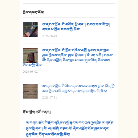
24. མིག་ཆུ་དམར་པོ།
སྤེལ་གསར་ཤོས།
25. མགྲོན་པོ།
ས་དགའ་རྫོང་གི་དགོན་སྡེ་དང་། གྲགས་ཅན་མི་སྣ།
དམངས་སྲོལ་བཅས་ཀྱི་སྐོར།
2026-08-03
26. ཨ་མའི་ཐང་ཁུག
27. ལྕེ་བདེ་ཞོལ་གྱི་པང་གདན།
ས་དགའ་རྫོང་གི་རྫོང་གཞིས་འགྲོ་སྟངས་དང་ཁྲལ་
འུལ་ཁྲིམས་གནོན། ཡུལ་སྡེ་དང་། རི། ལ། མཚོ། གཙང་
པོ། ཞིང་འབྲོག་ཐོན་ཁུངས་དང་ཐུན་མིན་ཐོན་ལས་
28. སྟོད་གཞས། - ཕན་ཐོག
སོགས་ཀྱི་སྐོར།
2026-08-02
29. རྣམ་བུ། - འཕྱོངས་ཞོལ་སྒྲོལ་མ།
ས་དགའ་རྫོང་གི་མིང་དང་ས་བབ་ཆགས་ཚུལ། བོད་ཀྱི་
30. སི་ལིང་འབྲི་མོ། - ཕན་ཐོག
ཆབ་སྲིད་འཕོ་འགྱུར་དང་ས་དགའ་རྫོང་གི་སྐོར།
2026-07-31
31. ཕ་ཡུལ་ཡར་ཀླུང་།
རྩོམ་སྒྲིག་གཙོ་གནད།
32. ཨ་མ།
ས་དགའ་རྫོང་གི་རྫོང་གཞིས་འགྲོ་སྟངས་དང་ཁྲལ་འུལ་ཁྲིམས་གནོན།
33. འཛོམས་པའི་ལམ།
ཡུལ་སྡེ་དང་། རི། ལ། མཚོ། གཙང་པོ། ཞིང་འབྲོག་ཐོན་ཁུངས་དང་
ཐུན་མིན་ཐོན་ལས་སོགས་ཀྱི་སྐོར།
34. ཉི་མ་སེམས་ལ་ཞོག་དང་། - ཟླ་སྒྲོན།