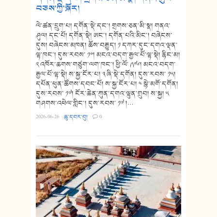
བཅས་ཀྱི་སྐོར།
ལེ་ཚན་དྲུག་པ། དགོན་སྡེ་དང་། གྲགས་ཅན་མི་སྣ། གནའ་
ཤུལ། དང་པོ། དགོན་སྡེ། ཨང་། དགོན་པའི་མིང་། བཞེངས་
དུས། བཞེངས་མཁན། ཆོས་བརྒྱུད། ༡ དཀར་དུང་དགའ་ལྡན་
ལྷ་ཁང་། དུས་རབས་ ༡༠། མངའ་བདག་རྒྱལ་པོ་ལྷ་སྡེ། རྙིང་མ།
༢ འཁོར་ཆགས་གཙུག་ལག་ཁང་། ཕྱི་ལོ་ ༩༩༦། མངའ་བདག་
རྒྱལ་པོ་ལྷ་སྡེ། ས་སྐྱ་ངོར་པ། ༣ ཞི་སྡེ་དགོན། དུས་རབས་ ༡༥།
དཔོན་ཕུན་ཚོགས་དབང་པོ། ས་སྐྱ་ངོར་པ། ༤ སྙེ་མགོ་དགོན།
དུས་རབས་ ༡༧། ངོར་ཆེན་ཀུན་དགའ་ལྷུན་གྲུབ། ས་སྐྱ། ༥
གཤགས་འཕེལ་གླིང་། དུས་རབས་ ༡༧ །…
2026-06-26
·
ཆུ་དབར་བུ།
·
0