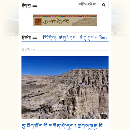
ཤོག་བུ།
སྡེ་ཚན།
ངོ་དེབ།
ཀྲུའི་ཀྲར།
གུ་ཀུལ།+
rss
སྤེལ་ཞིབ་ཕྲ།
རུ་ཐོག་རྫོང་གི་དགོན་སྡེ་དང་། གྲགས་ཅན་མི་