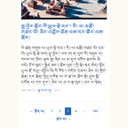
སྤུ་ཧྲེང་རྫོང་གི་ཡུལ་སྡེ་དང་། རི། ལ། མཚོ།
གཙང་པོ། ཞིང་འབྲོག་ཐོན་ལས་དང་ཚོང་ལས་
སྐོར།
ལེ་ཚན་གསུམ་པ། ཡུལ་སྡེ་དང་། རི། ལ། མཚོ། གཙང་པོ། དང་
པོ། ཡུལ་སྡེ་ཆེ་ཁག། སྤུ་ཧྲེང་། བར་ཁ། ན་ལུག་རོ། གཞུང་པ།
གངས་ས། ཧོར། ལྷས་རྒྱ། ཞིང་པ། མ་ཕུག འཁོར་ཆགས། ཞི་
བདེ། ཏོག་སྒང་། སྐྱིད་ཐང་། ཆོས་ལུང་། ཁྲི་སྡེ། ནད་མེད། སྟོད་
ཡུལ། རྡོ་གཡུ། འཁྱིལ་ལི། རི་གོང་། གདོང་དམར། ཞེར་བ། སྲོག་
ཆེན། དར་ཆེན། བྱིའུ་དགོན་པ། ག་ཚ་ཁ། ཉོག་རྩེ། ཁྲུས་སྒོ་
དགོན་པ། ཀར་དུང་། ཤིང་ལ། ཤ་ལ་རྩ་ཁུང་། ཤར་ལ་ཉིན།…
2026-06-25
·
ཆུ་དབར་བུ།
·
0
← སྔོན་མ།
1
2
3
4
…
302
རྗེས་མ། →