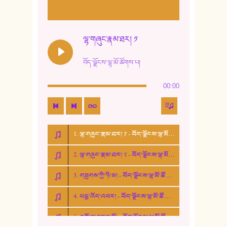
11. ལོ་གསར།
12. ལོ་གསར། ༢
ལྷ་གཞུང་རྣམ་ཐར། ༡
13. ཆུང་འདྲིས། - ཟླ་སྒྲོན།
བོད་ལྗོངས་ལྷ་མོ་ཚོགས་པ།
14. སྙིང་རྗེ་མོ། - ཚེ་འགྱུར་མེད།
00:00
15. ཤམ་པ་ལ་ཡི་སྲས་མོ།
16. ལྷ་བུ་དར་བུ།
1. ལྷ་གཞུང་རྣམ་ཐར། ༡ - བོད་ལྗོངས་ལྷ་མོ་ཚོགས་པ།
17. ང་བོད་པ་ཡིན། - ཕུར་བུ་རྣམ་རྒྱལ།
2. ལྷ་གཞུང་རྣམ་ཐར། ༢ - བོད་ལྗོངས་ལྷ་མོ་ཚོགས་པ།
18. ང་ལ་བྱམས་པའི་ཨ་མ།
3. གཟུགས་ཀྱི་ཉི་མ། - བོད་ལྗོངས་ལྷ་མོ་ཚོགས་པ།
19. ཆ་རྐྱེན་མེད་པའི་སེམས།
4. པདྨ་འོད་འབར། - བོད་ལྗོངས་ལྷ་མོ་ཚོགས་པ།
20. བསྟན་རྒྱས་གླིང་།
5. འགྲོ་བ་བཟང་མོ། - བོད་ལྗོངས་ལྷ་མོ་ཚོགས་པ།
21. ཕ་སྐད།