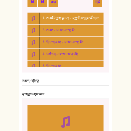
1. ཨ་མའི་ཕྱག་ཟུང་། - བཀྲ་ཤིས་ཕུན་ཚོགས།
2. ཨ་མ། - པ་སངས་ལྷ་མོ།
3. ཀོང་གཞས། - པ་སངས་ལྷ་མོ།
4. བརྩེ་བ། - པ་སངས་ལྷ་མོ།
5. ཀོང་གཞས།
6. ཆོལ་གསུམ་བྲོ་གཞས། - སྒྲོན་གསལ།
འཆད་འཁྲིད།
7. ལྷག་སྒྲོན་ལགས།
ལྷ་གཞུང་རྣམ་ཐར།
8. ཆང་གཞས།
9. ཆང་གཞས། ༢
10. ཆང་གཞས། ༣