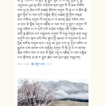
མེ་བྱི（༡༢༧༦）ལ་སྟོད་ལྷོ་སྤྱང་ལུང་གི་འི་འབུ་གྱམ་དུ་སྐུ་
འཁྲུངས། ཡུམ་སྔ་མོར་གཤེགས་ནས་ལུག་གི་འོ་མས་གསོས་
པས་ལུ་གུ་ཞེས་པའི་མཚན་ཐོགས། དགུང་ལོ་ལྔ་པ་ལ་ཆོས་རྗེ་
སྤྱང་གླིང་པ་ལས་དགེ་བསྙེན་ནོད། མཚན་བློ་གྲོས་བརྟན་
པར་གསོལ། དགུང་ལོ་བདུན་པ་ལ་མཁན་ཆེན་གསེར་ཁང་
པ་དང་མེ་སྟོན་འདུལ་འཛིན་པ་ལས་རབ་ཏུ་བྱུང་། དགུང་ལོ་
བཅུ་གཅིག་པ་ལ་དགེ་བའི་བཤེས་གཉེན་འདི་གཉིས་ལས་
མདོ་རྩ་རྫོགས་པར་བསླབས། དགུང་ལོ་བཅུ་གསུམ་ནས་བཅུ་
དགུའི་བར་རྟག་བདེ་སེང་རྒྱལ་གྱི་ཞབས་ལ་གཏུགས་ཏེ་ཕར་
ཕྱིན་མངོན་གསུམ་དང་། དབུ་མ། ཁྱད་པར་དུ་དུས་འཁོར་ལ་
སྦྱངས་པས་མཁས་པར་མཁྱེན། དགུང་ལོ་ཉི་ཤུ་པ་ལ་མཁན་
ཆེན་གསེར་ཁང་པ་དང་མེ་སྟོན་འདུལ་འཛིན་པ་ལས་བསྙེན་
པར་རྫོགས། ཨ་ཙ་ར་བྱུང་ཚད་ལས་ཕྲལ་སྐད་བསླབས།
2016-12-04
·
རྩོམ་སྒྲིག་པས།
·
0