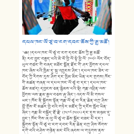
དཔལ་ཁང་ལོ་ཙཱ་བ་ངག་དབང་ཆོས་ཀྱི་རྒྱ་མཚོ།
༄༅། །དཔལ་ཁང་ལོ་ཙཱ་བ་ངག་དབང་ཆོས་ཀྱི་རྒྱ་མཚོ་
ནི། རབ་བྱུང་བརྒྱད་པའི་མེ་ཕོ་བྱི་ལོ་སྟེ་ཕྱི་ལོ་ ༡༤༥༦ ལོར་བོད་
ཡུལ་གཙང་གི་བཞད་མཐོང་སྨོན་རྫོང་གི་ཤར་ཕྱོགས་དཔལ་
ཁང་ཞེས་པའི་ཁྱིམ་དུ་སྐུ་འཁྲུངས་ཤིང་། དཔལ་ཁང་ཟེར་བ་
བོད་ཀྱི་རིགས་རུས་ཤིག་དང་ཁྱིམ་མིང་ཡིན་པར་གྲགས། ཁོང་
གི་མཚན་གཞན་ལ་དཔལ་ཁང་ལོ་ཙཱ་བ་དང༌། དཔལ་ཁང་
ཆོས་མཛད། དབྱངས་ཅན་སྙེམས་པའི་སྡེ། ཀརྨ་འཕྲིན་ལས་
ཕྱོགས་ལས་རྣམ་རྒྱལ་བཅས་ཞུ་ཞིང་། འདས་ལོ་མི་གསལ་
ཡང༌། ཁོང་ནི་སྐྱོགས་སྟོན་ཀརྨ་ལོ་ཙཱ་བ་རིན་ཆེན་བཀྲ་ཤིས་
བློ་གྲོས་ངོ་མཚར་བྱེ་བའི་གཏེར་མཛོད་ཀྱི་དངོས་སློབ་ཡིན་
ཞིང་། ཀརྨ་མི་བསྐྱོད་རྡོ་རྗེ་ (༡༥༠༧-༡༥༥༤) དང་དུས་མཉམ་དུ་
བྱུང་། ཁོང་གིས་ཞ་ལུ་ལོ་ཙཱ་བ་ཆོས་སྐྱོང་བཟང་པོ་དང༌།
སྐྱོགས་སྟོན་ལོ་ཙཱ་བ་ངག་དབང་རིན་ཆེན་བཀྲ་ཤིས་སོགས་
དགེ་བའི་བཤེས་གཉེན་མང་པོའི་ཞབས་ལ་གཏུགས་ནས་