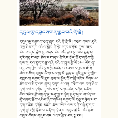
དངུལ་ཆུ་དབྱངས་ཅན་གྲུབ་པའི་རྡོ་རྗེ།
དངུལ་ཆུ་དབྱངས་ཅན་གྲུབ་པའི་རྡོ་རྗེ་ནི། གཙང་གཡས་རུའི་
བཀྲ་ཤིས་དགེ་འཕེལ་གླིང་གི་ཉེ་འདབས་སྔོན་དུས་འཇད་
ཅེས་པ་དང་རྗེས་སུ་བཞད་ཅེས་པའི་ཡུལ་དུ། ཡབ་དྷརྨ་བྷ་
དྲའི་གཅུང་བཀྲ་ཤིས་དང་ཡུམ་ཚེ་རིང་སྲིད་ཆོད་གཉིས་ཀྱི་
སྲས་སུ་རབ་བྱུང་བཅུ་བཞི་པའི་ས་སྦྲུལ་ཕྱི་ལོ་༡༨༠༩ ལོར་སྐུ་
འཁྲུངས། བྱིས་པའི་དུས་ཀྱི་མཚན་ལ་འཇམ་དབྱངས་རྡོ་རྗེ་
ཞེས་གསོལ། དགུང་ལོ་ལྔ་པར་ཁུ་བོ་དྷརྨ་བྷ་དྲའི་དྲུང་དུ་ཀློག་
བསླབས། དགུང་ལོ་དྲུག་ཙམ་ལ་སྦྱོར་ཀློག་བློ་འཛིན་སོགས་ལ་
ཐོགས་པ་མེད་པར་གྱུར། དགུང་ལོ་བཅུ་གཅིག་པར་བཀྲ་ཤིས་
དགེ་འཕེལ་དགོན་དུ་ཕེབས་ཏེ་དཀའ་ཆེན་དཀོན་མཆོག་
ཆོས་འཕེལ་གྱི་མདུན་དུ་དབུ་སྐྲ་གཙུག་ཕུད་ཕུལ། མཚན་ལ་
བློ་བཟང་ཆོས་འཕེལ་ཞེས་གསོལ། དགུང་ལོ་བཅུ་གཉིས་པར་
དཀའ་ཆེན་དཀོན་མཆོག་ཆོས་འཕེལ་ལས་དགེ་བསྙེན་དང་
དགེ་ཚུལ་གྱི་སྡོམ་པ་མནོས། དེ་ནས་བཟུང་རྗེ་མི་ལའི་རྣམ་
མགུར་སོགས་གཞུང་མང་མཐར་ཕྱིན་པར་སྦྱངས།