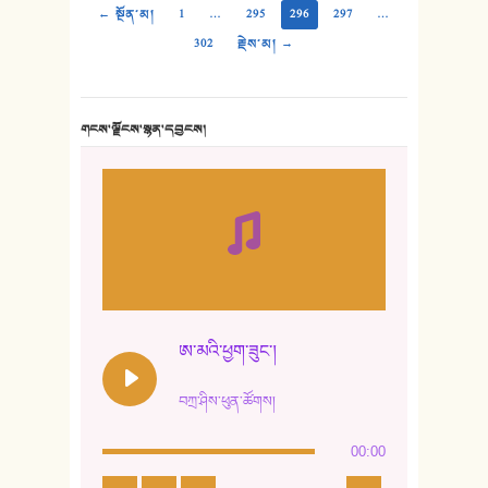
← སྔོན་མ།
1
…
295
296
297
…
302
རྗེས་མ། →
གངས་ལྗོངས་སྙན་དབྱངས།
ཨ་མའི་ཕྱག་ཟུང་།
བཀྲ་ཤིས་ཕུན་ཚོགས།
00:00