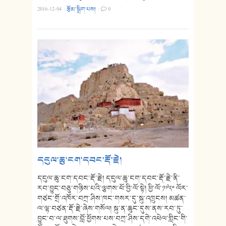
2016-12-04
·
རྩོམ་སྒྲིག་པས།
·
0
དངུལ་ཆུ་ངག་དབང་རྡོ་རྗེ།
དངུལ་ཆུ་ངག་དབང་རྡོ་རྗེ། དངུལ་ཆུ་ངག་དབང་རྡོ་རྗེ་ནི་
རབ་བྱུང་བཅུ་གཉིས་པའི་ལྕགས་ཕོ་བྱི་ལོ་སྟེ། ཕྱི་ལོ་༡༧༢༠ ལོར་
གཙང་གྲོ་འཁོར་བཀྲ་ཤིས་ཁང་གསར་དུ་སྐུ་འཁྲུངས། མཚན་
ལ་ལྷ་བཙན་རྡོ་རྗེ་ཞེས་གསོལ། སྐུ་ན་ཆུང་དུས་ནས་རབ་ཏུ་
བྱུང་བ་ལ་ཐུགས་བློ་ཕྱོགས་པས་བཀྲ་ཤིས་དགེ་འཕེལ་གླིང་གི་