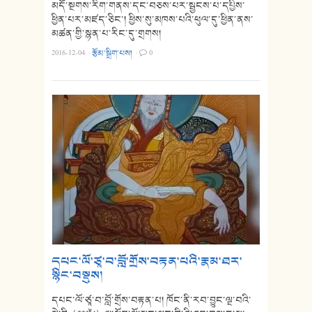
མདོ་སྔགས་རིག་གནས་དང་བཅས་པར་སྦྱངས་པ་དཔྱིས་
ཕྱིན་པར་མཛད་ཅིང་། ཕྱིས་སུ་མཁས་པའི་ཕུལ་དུ་ཕྱིན་ནས་
མཚན་གྱི་སྙན་པ་རིང་དུ་གྲགས།
2016-12-04
·
རྩོམ་སྒྲིག་པས།
·
0
དཔང་ལོ་ཙཱ་བ་བློ་གྲོས་བརྟན་པའི་རྣམ་ཐར་
སྙིང་བསྡུས།
དཔང་ལོ་ཙཱ་བ་བློ་གྲོས་བརྟན་པ། ཁོང་ནི་རབ་བྱུང་ལྔ་བའི་