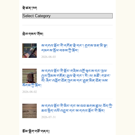
22. བཀྲ་ཤིས་ཁང་གསར།
སྡེ་ཚན་ཁག
23. ཕོ་རྒོད་པོ།
24. མིག་ཆུ་དམར་པོ།
སྤེལ་གསར་ཤོས།
25. མགྲོན་པོ།
ས་དགའ་རྫོང་གི་དགོན་སྡེ་དང་། གྲགས་ཅན་མི་སྣ།
དམངས་སྲོལ་བཅས་ཀྱི་སྐོར།
2026-08-03
26. ཨ་མའི་ཐང་ཁུག
27. ལྕེ་བདེ་ཞོལ་གྱི་པང་གདན།
ས་དགའ་རྫོང་གི་རྫོང་གཞིས་འགྲོ་སྟངས་དང་ཁྲལ་
འུལ་ཁྲིམས་གནོན། ཡུལ་སྡེ་དང་། རི། ལ། མཚོ། གཙང་
པོ། ཞིང་འབྲོག་ཐོན་ཁུངས་དང་ཐུན་མིན་ཐོན་ལས་
28. སྟོད་གཞས། - ཕན་ཐོག
སོགས་ཀྱི་སྐོར།
2026-08-02
29. རྣམ་བུ། - འཕྱོངས་ཞོལ་སྒྲོལ་མ།
ས་དགའ་རྫོང་གི་མིང་དང་ས་བབ་ཆགས་ཚུལ། བོད་ཀྱི་
30. སི་ལིང་འབྲི་མོ། - ཕན་ཐོག
ཆབ་སྲིད་འཕོ་འགྱུར་དང་ས་དགའ་རྫོང་གི་སྐོར།
2026-07-31
31. ཕ་ཡུལ་ཡར་ཀླུང་།
རྩོམ་སྒྲིག་གཙོ་གནད།
32. ཨ་མ།