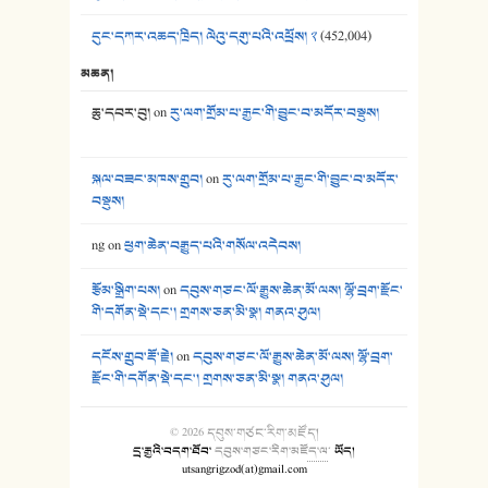
དུང་དཀར་འཆད་ཁྲིད། ལེའུ་དགུ་པའི་འཕྲོས། ༢
(452,004)
མཆན།
ཆུ་དབར་བུ།
on
རུ་ལག་གྲོམ་པ་རྒྱང་གི་བྱུང་བ་མདོར་བསྡུས།
སྐལ་བཟང་མཁས་གྲུབ།
on
རུ་ལག་གྲོམ་པ་རྒྱང་གི་བྱུང་བ་མདོར་
བསྡུས།
ng
on
ཕྱག་ཆེན་བརྒྱུད་པའི་གསོལ་འདེབས།
རྩོམ་སྒྲིག་པས།
on
དབུས་གཙང་ལོ་རྒྱུས་ཆེན་མོ་ལས། ལྷོ་བྲག་རྫོང་
གི་དགོན་སྡེ་དང་། གྲགས་ཅན་མི་སྣ། གནའ་ཤུལ།
དངོས་གྲུབ་རྡོ་རྗེ།
on
དབུས་གཙང་ལོ་རྒྱུས་ཆེན་མོ་ལས། ལྷོ་བྲག་
རྫོང་གི་དགོན་སྡེ་དང་། གྲགས་ཅན་མི་སྣ། གནའ་ཤུལ།
© 2026
དབུས་གཙང་རིག་མཛོད།
དྲ་རྒྱའི་བདག་ཐོབ་
དབུས་གཙང་རིག་མཛོད་ལ
་
ཡོད།
utsangrigzod(at)gmail.com