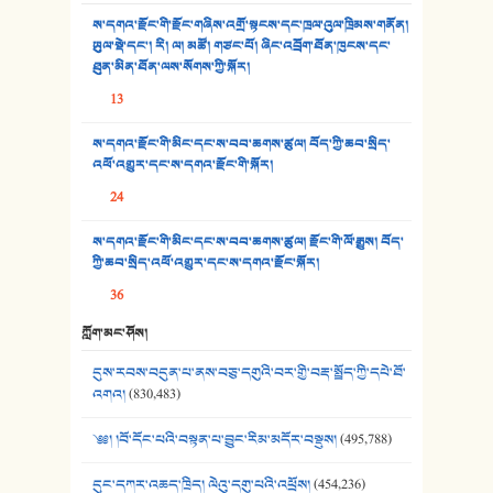
ས་དགའ་རྫོང་གི་རྫོང་གཞིས་འགྲོ་སྟངས་དང་ཁྲལ་འུལ་ཁྲིམས་གནོན།
33. འཛོམས་པའི་ལམ།
ཡུལ་སྡེ་དང་། རི། ལ། མཚོ། གཙང་པོ། ཞིང་འབྲོག་ཐོན་ཁུངས་དང་
ཐུན་མིན་ཐོན་ལས་སོགས་ཀྱི་སྐོར།
34. ཉི་མ་སེམས་ལ་ཞོག་དང་། - ཟླ་སྒྲོན།
13
35. ང་ཚོ་ཕན་ཚུན་མཇལ་ནས། - ཟླ་སྒྲོན།
ས་དགའ་རྫོང་གི་མིང་དང་ས་བབ་ཆགས་ཚུལ། བོད་ཀྱི་ཆབ་སྲིད་
འཕོ་འགྱུར་དང་ས་དགའ་རྫོང་གི་སྐོར།
36. ཟླ་གཞོན་སྙན་དབྱངས། - ཟླ་སྒྲོན།
24
37. མཚོ་སྔོན་པོ། - ཟླ་སྒྲོན།
ས་དགའ་རྫོང་གི་མིང་དང་ས་བབ་ཆགས་ཚུལ། རྫོང་གི་ལོ་རྒྱུས། བོད་
38. ཡབ་ཡུམ། - ཟླ་སྒྲོན།
ཀྱི་ཆབ་སྲིད་འཕོ་འགྱུར་དང་ས་དགའ་རྫོང་སྐོར།
36
39. དྲིལ་བུའི་སྐལ་སྒྲ། - ཟླ་སྒྲོན།
ཀློག་མང་ཤོས།
40. ང་ཚོ་ཕན་ཚུན་མཇལ་ནས། - ཟླ་སྒྲོན།
དུས་རབས་བདུན་པ་ནས་བཅུ་དགུའི་བར་གྱི་བརྡ་སྤྲོད་ཀྱི་དཔེ་ཐོ་
41. མཚན་ཚོགས་ཞབས་བྲོ་སྣ་མང་། - བོད་གཞས་ཕྱོགས་བསྒྲིགས།
འགའ།
(830,483)
༄༅། །བོ་དོང་པའི་བསྟན་པ་བྱུང་རིམ་མདོར་བསྡུས།
(495,788)
དུང་དཀར་འཆད་ཁྲིད། ལེའུ་དགུ་པའི་འཕྲོས།
(454,236)