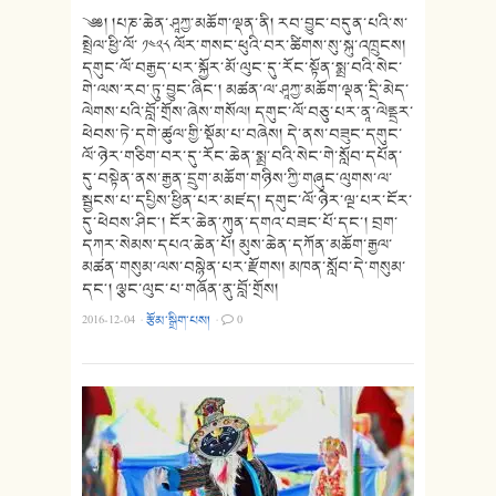
༄༅། །པཎ་ཆེན་ཤཱཀྱ་མཆོག་ལྡན་ནི། རབ་བྱུང་བདུན་པའི་ས་
སྤྲེལ་ཕྱི་ལོ་ ༡༤༢༨ ལོར་གསང་ཕུའི་བར་ཚིགས་སུ་སྐུ་འཁྲུངས།
དགུང་ལོ་བརྒྱད་པར་སྐྱོར་མོ་ལུང་དུ་རོང་སྟོན་སྨྲ་བའི་སེང་
གེ་ལས་རབ་ཏུ་བྱུང་ཞིང༌། མཚན་ལ་ཤཱཀྱ་མཆོག་ལྡན་དྲི་མེད་
ལེགས་པའི་བློ་གྲོས་ཞེས་གསོལ། དགུང་ལོ་བཅུ་པར་ནཱ་ལེནྡྲར་
ཕེབས་ཏེ་དགེ་ཚུལ་གྱི་སྡོམ་པ་བཞེས། དེ་ནས་བཟུང་དགུང་
ལོ་ཉེར་གཅིག་བར་དུ་རོང་ཆེན་སྨྲ་བའི་སེང་གེ་སློབ་དཔོན་
དུ་བསྟེན་ནས་རྒྱན་དྲུག་མཆོག་གཉིས་ཀྱི་གཞུང་ལུགས་ལ་
སྦྱངས་པ་དཔྱིས་ཕྱིན་པར་མཛད། དགུང་ལོ་ཉེར་ལྔ་པར་ངོར་
དུ་ཕེབས་ཤིང༌། ངོར་ཆེན་ཀུན་དགའ་བཟང་པོ་དང་། བྲག་
དཀར་སེམས་དཔའ་ཆེན་པོ། མུས་ཆེན་དཀོན་མཆོག་རྒྱལ་
མཚན་གསུམ་ལས་བསྙེན་པར་རྫོགས། མཁན་སློབ་དེ་གསུམ་
དང༌། ལྕང་ལུང་པ་གཞོན་ནུ་བློ་གྲོས།
2016-12-04
·
རྩོམ་སྒྲིག་པས།
·
0