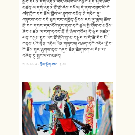
སློབ་དཔོན་དགེ་འདུན་ཡར་འཕེལ་ལ་གཙུག་ཕུད་ཕུལ་ཞིང་
མཚན་ལ་དགེ་འདུན་རྡོ་རྗེ་ཞེས་གསོལ། དེ་ནས་བཟུང་ཡི་གེ་
འབྲི་ཀློག་དང་ཆོས་སློབ་ལ་ཐུགས་བརྩོན་རྩེ་གཅིག་ཏུ་
འཁྲུངས་པས་བདེ་བླག་ངང་མཁྱེན་སྟོབས་རབ་ཏུ་རྒྱས། ཆོས་
རྗེ་ངག་དབང་དར་པོའི་དྲུང་ནས་དགེ་ཚུལ་གྱི་སྡོམ་པ་མནོས་
ཤིང་མཚན་ལ་ངག་དབང་རྡོ་རྗེ་ཞེས་གསོལ། དེ་ལྟར་མཚན་
ལན་གསུམ་བྱུང་ཡང་རྡོ་རྗེའི་སྒྲ་མ་བསྒྱུར་བ་དེ་ཚེ་རིང་པོ་
གནས་པའི་རྟེན་འབྲེལ་ཡིན་གསུངས། བཞད་དགེ་འཕེལ་གླིང་
གི་ཆོས་གྲྭར་ཞུགས་ནས་གཞུང་ཆེན་ཆེན་ཁག་ལ་རིམ་པ་
བཞིན་དུ་སྦྱངས་པ་མཛད།
2016-12-04
·
རྩོམ་སྒྲིག་པས།
·
0