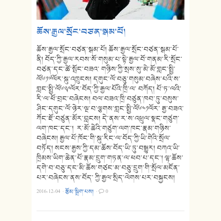
ཆོས་རྒྱལ་སྲོང་བཙན་སྒམ་པོ།
ཆོས་རྒྱལ་སྲོང་བཙན་སྒམ་པོ། ཆོས་རྒྱལ་སྲོང་བཙན་སྒམ་པོ་
ནི། བོད་ཀྱི་རྒྱལ་རབས་སོ་གསུམ་པ་སྟེ་རྒྱལ་བོ་གནམ་རི་སྲོང་
བཙན་དང་ཚེ་སྤོང་བཟའ་ གཉིས་ཀྱི་སྲས་སུ་མེ་མོ་གླང་སྤྱི་
ལོ༦༡༧ལོར་སྐུ་འཁྲུངས། དགུང་ལོ་བཅུ་གསུམ་བཞེས་པའི་ས་
གླང་སྤྱི་ལོ༦༢༩ལོར་བོད་ཀྱི་རྒྱལ་པོའི་ཁྲི་ལ་ བཀོད། པོ་ཏ་ལའི་
རི་ལ་ཕོ་བྲང་བཞེངས། བལ་བཟའ་ཁྲི་བཙུན་ཁབ་ཏུ་བསུས་
ཤིང་དགུང་ལོ་ཉེར་ལྔ་བ་ལྕགས་གླང་སྤྱི་ལོ༦༤༡ལོར་ རྒྱ་བཟའ་
ཀོང་ཇོ་བཙུན་མོར་བླངས། དེ་ནས་ར་ས་འཕྲུལ་སྣང་གཙུག་
ལག་ཁང་དང་། ར་མོ་ཆེའི་གཙུག་ལག་ཁང་རྣམ་གཉིས་
བཞེངས། རྒྱལ་པོ་ཁོང་གི་སྐུ་རིང་ལ་བོད་ཀྱི་ཡི་གེའི་སྲོལ་
བཏོད། སངས་རྒྱས་ཀྱི་དམ་ཆོས་བོད་ཡི་ཏུ་བསྒྱུར། བཀའ་ཡི་
ཁྲིམས་ཡིག་ཆེན་པོ་རྣམ་དྲུག་གཏན་ལ་ཕབ་པ་དང་། ལྷ་ཆོས་
དགེ་བ་བཅུ་དང་མི་ཆོས་གཙང་མ་བཅུ་དྲུག་གི་སྲོལ་མངོན་
པར་བཞེངས་ནས་བོད་ ཀྱི་རྒྱལ་སྲིད་ལེགས་པར་བསྐྱངས།
2016-12-04
·
རྩོམ་སྒྲིག་པས།
·
0