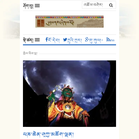
ཤོག་བུ།
སྡེ་ཚན།
ངོ་དེབ།
ཀྲུའི་ཀྲར།
གུ་ཀུལ།+
rss
སྤེལ་ཞིབ་ཕྲ།
པཎ་ཆེན་ཤཱཀྱ་མཆོག་ལྡན།