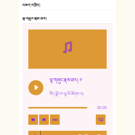
6. ཆོལ་གསུམ་བྲོ་གཞས། - སྒྲོན་གསལ།
འཆད་འཁྲིད།
7. ལྷག་སྒྲོན་ལགས།
ལྷ་གཞུང་རྣམ་ཐར།
8. ཆང་གཞས།
9. ཆང་གཞས། ༢
10. ཆང་གཞས། ༣
11. ལོ་གསར།
12. ལོ་གསར། ༢
ལྷ་གཞུང་རྣམ་ཐར། ༡
13. ཆུང་འདྲིས། - ཟླ་སྒྲོན།
བོད་ལྗོངས་ལྷ་མོ་ཚོགས་པ།
14. སྙིང་རྗེ་མོ། - ཚེ་འགྱུར་མེད།
00:00
15. ཤམ་པ་ལ་ཡི་སྲས་མོ།
16. ལྷ་བུ་དར་བུ།