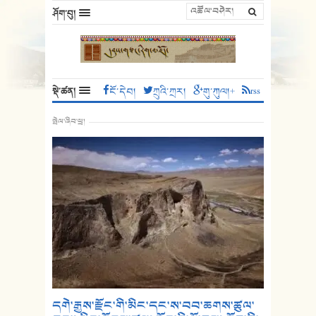
ཤོག་བུ།
སྡེ་ཚན།
ངོ་དེབ།
ཀྲུའི་ཀྲར།
གུ་ཀུལ།+
rss
སྤེལ་ཞིབ་ཕྲ།
དགེ་རྒྱས་རྫོང་གི་མིང་དང་ས་བབ་ཆགས་ཚུལ་