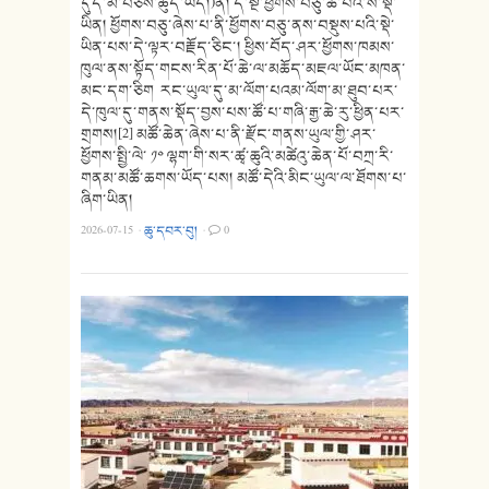
དུད་མ་བཅས་ཚུད་ཡོད།)ནི། དེ་སྔ་ཕྱོགས་བཅུ་ཚོ་པའི་ས་སྡེ་
ཡིན། ཕྱོགས་བཅུ་ཞེས་པ་ནི་ཕྱོགས་བཅུ་ནས་བསྡུས་པའི་སྡེ་
ཡིན་པས་དེ་ལྟར་བརྗོད་ཅིང་། ཕྱིས་བོད་ཤར་ཕྱོགས་ཁམས་
ཁུལ་ནས་སྟོད་གངས་རིན་པོ་ཆེ་ལ་མཆོད་མཇལ་ཡོང་མཁན་
མང་དག་ཅིག རང་ཡུལ་དུ་མ་ལོག་པའམ་ལོག་མ་ཐུབ་པར་
དེ་ཁུལ་དུ་གནས་སྡོད་བྱས་པས་ཚོ་པ་གཞི་རྒྱ་ཆེ་རུ་ཕྱིན་པར་
གྲགས།[2] མཚོ་ཆེན་ཞེས་པ་ནི་རྫོང་གནས་ཡུལ་གྱི་ཤར་
ཕྱོགས་སྤྱི་ལེ་ ༡༠ ལྷག་གི་སར་ཚྭ་ཆུའི་མཚེའུ་ཆེན་པོ་བཀྲ་རི་
གནམ་མཚོ་ཆགས་ཡོད་པས། མཚོ་དེའི་མིང་ཡུལ་ལ་ཐོགས་པ་
ཞིག་ཡིན།
2026-07-15
·
ཆུ་དབར་བུ།
·
0