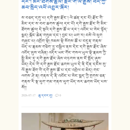
དང་། མིང་ཐོགས་ཚུལ། རྫོང་གི་ལོ་རྒྱུས། བོད་ཀྱི་
ཆབ་སྲིད་འཕོ་འགྱུར་སྐོར།
ས་བཅད་དགུ་པ། དགེ་རྒྱས་རྫོང་། ལེ་ཚན་དང་པོ། རྫོང་གི་
མིང་དང་ས་བབ་ཆགས་ཚུལ། དང་པོ། དགེ་རྒྱས་རྫོང་གི་མིང་
ཐོགས་ཚུལ། དེ་སྔའི་དགེ་རྒྱས་ཚོ་པ་དང་། འབོང་པ་སེང་སྟོད་
སྨད། སྐོང་ཆེན་གསུམ་དང་། བྱང་པ། ཡག་ར། བསེ་ལེ་ཕུག
གཞུང་པ། འབྲོག་སྡེ། ཁམས་སྡེ་སོགས་ཚོ་པ་བདུན་གནས་
ཡོད་པ་རྣམས་གཅིག་ཏུ་བསྒྲིལ་ནས་དེང་དགེ་རྒྱས་རྫོང་ཞེས་
འབོད་མུས་བཞིན། འདིར་ཡང་གོང་གསལ་ཡུལ་སྡེ་རྣམས་ཀྱི་
སྤྱི་མིང་དུ་དགེ་རྒྱས་རྫོང་ཞེས་བཏགས་ནས་ངོ་སྤྲོད་ཞུས་
ཡོད། དེང་གི་དགེ་རྒྱས་རྫོང་ཆགས་ཡུལ་དེ་ནི་དོན་དངོས་སུ་
ལོ་རྒྱུས་ཐོག་གི་དགེ་རྒྱས་ཚོ་པ་དང་འབྲེལ་བ་མེད། གང་
ལགས་ཤེ་ན། གནས་དེ་ནི་འབོང་པ་སེང་སྨད་ཀྱི་གྲགས་ཅན་
གནས་རི་སྣ་ཕུག་གམ་གནས་ཕུག་ཡོད་སར་ཆགས་ཡོད་པས་
སོ།།
2026-07-17
·
ཆུ་དབར་བུ།
·
0