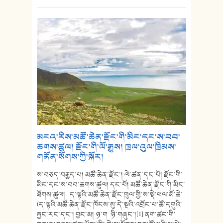
མངའ་རིས་མཚོ་ཆེན་རྫོང་གི་མིང་དང་ས་བབ་
ཆགས་ཚུལ། རྫོང་གི་ལོ་རྒྱུས། ཁྲལ་འུལ་ཁྲིམས་
གནོན་སོགས་ཀྱི་སྐོར།
ས་བཅད་བརྒྱད་པ། མཚོ་ཆེན་རྫོང་། ལེ་ཚན་དང་པོ། རྫོང་གི་
མིང་དང་ས་བབ་ཆགས་ཚུལ། དང་པོ། མཚོ་ཆེན་རྫོང་གི་མིང་
ཐོགས་ཚུལ། ད་ལྟའི་མཚོ་ཆེན་རྫོང་ཁུལ་གྱི་ས་སྡེ་ཕལ་མོ་ཆེ་
(ད་ལྟའི་མཚོ་ཆེན་རྫོང་ཁོངས་སུ་དེ་སྔའི་འབྲོང་པ་ཚོ་དགུའི་
རྐྱང་རང་དང་། བྱང་མ། ཉ་ག ཉི་གཞུང་།[1] ནག་ཚང་གི་