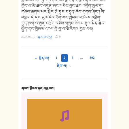
གྲོང་པ་མི་ཚང་བདུན་མངའ་རིས་བྱང་ཐང་འབྲོག་ཁུལ་དུ་
གཞིས་ཆགས་པར་སྒེར་རྩེ་དུད་བདུན་ཞེས་གྲགས་ཤིང་། མི་
འཁྱམ་དེ་དག་ཡུལ་དེར་ཐོག་མར་སླེབས་མཚམས་འབྲོག་
དུད་ཁག་ལ་རྐུན་འཕྲོག་བཅོམ་གསུམ་སོགས་ཚུལ་མིན་རྩིང་
སྤྱོད་དང་ཁྲིམས་འགལ་གྱི་བྱ་བ་ཅི་རིགས་བྱས་པས།
2026-07-10
·
ཆུ་དབར་བུ།
·
0
← སྔོན་མ།
1
2
3
…
302
རྗེས་མ། →
གངས་ལྗོངས་སྙན་དབྱངས།