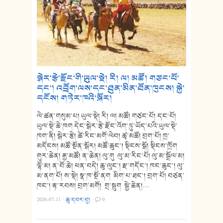
སྒེར་རྩེ་རྫོང་གི་ཡུལ་སྡེ། རི། ལ། མཚོ། གཙང་པོ་
དང་། འབྲོག་ལས་དང་ཐུན་མིན་ཐོན་ཁུངས། སྐྱེ་
དངོས། གཏེར་ཁའི་སྐོར།
ལེ་ཚན་གསུམ་པ། ཡུལ་སྡེ། རི། ལ། མཚོ། གཙང་པོ། དང་པོ།
ཡུལ་སྡེ་ཆེ་ཁག དེང་སྒེར་རྩེ་རྫོང་འོག་ཏུ་ཡོད་པའི་ཡུལ་སྡེ་
ཁག་ནི། སྒེར་རྩེ། ཚེ་རིང་མགོ་ལེབ། ཚྭ་མཚོ། བྲག་པོ། ཁྲ་
མདོངས། མཚོ་སྔོན་སྒོར། མཚོ་ཆུང་། སྡིངས་སྒོ། སྡིངས་ཁྲོག
གུར་ཆེན། རྒྱ་མཚོ། ན་ཆེན། ལུ་གུ ལུ་མ་རིང་པོ། ལུ་མ་སྒྲོལ་མ།
ལྷོ་མ། ན་བོ་ཆེ། ཕན་བདེ། ཆུ་ལུང་། རྫ་གདོང་། ཁང་ཆུང་། ལུ་
མ་ནག་པོ། ས་སྡེ། སྣ་ཁ་སྔོ་ནག མིག་པ་ཐང་། བྲག་པོ། བཙན་
ཁང་། རྟ་རབས། བྲག་མགོ། གྲ་སྦུག སྒྱེ་ཆེན།…
2026-07-11
·
ཆུ་དབར་བུ།
·
0