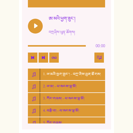
ཨ་མའི་ཕྱག་ཟུང་།
བཀྲ་ཤིས་ཕུན་ཚོགས།
00:00
1. ཨ་མའི་ཕྱག་ཟུང་། - བཀྲ་ཤིས་ཕུན་ཚོགས།
2. ཨ་མ། - པ་སངས་ལྷ་མོ།
3. ཀོང་གཞས། - པ་སངས་ལྷ་མོ།
4. བརྩེ་བ། - པ་སངས་ལྷ་མོ།
5. ཀོང་གཞས།