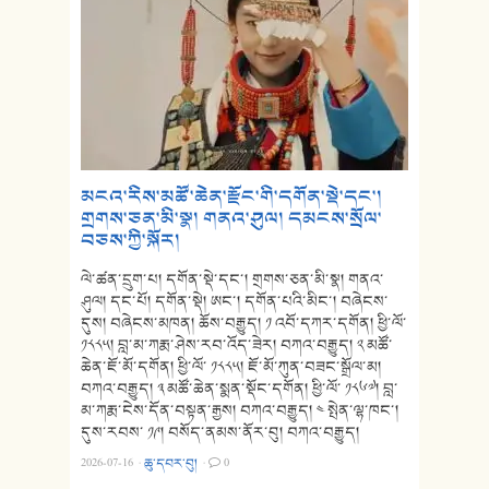
མངའ་རིས་མཚོ་ཆེན་རྫོང་གི་དགོན་སྡེ་དང་།
གྲགས་ཅན་མི་སྣ། གནའ་ཤུལ། དམངས་སྲོལ་
བཅས་ཀྱི་སྐོར།
ལེ་ཚན་དྲུག་པ། དགོན་སྡེ་དང་། གྲགས་ཅན་མི་སྣ། གནའ་
ཤུལ། དང་པོ། དགོན་སྡེ། ཨང་། དགོན་པའི་མིང་། བཞེངས་
དུས། བཞེངས་མཁན། ཆོས་བརྒྱུད། ༡ འབོ་དཀར་དགོན། ཕྱི་ལོ་
༡༨༨༥། བླ་མ་ཀརྨ་ཤེས་རབ་འོད་ཟེར། བཀའ་བརྒྱུད། ༢ མཚོ་
ཆེན་ཇོ་མོ་དགོན། ཕྱི་ལོ་ ༡༨༨༥། ཇོ་མོ་ཀུན་བཟང་སྒྲོལ་མ།
བཀའ་བརྒྱུད། ༣ མཚོ་ཆེན་སྨན་སྡོང་དགོན། ཕྱི་ལོ་ ༡༨༦༧། བླ་
མ་ཀརྨ་ངེས་དོན་བསྟན་རྒྱས། བཀའ་བརྒྱུད། ༤ སྤེན་ལྷ་ཁང་།
དུས་རབས་ ༡༩། བསོད་ནམས་ནོར་བུ། བཀའ་བརྒྱུད།
2026-07-16
·
ཆུ་དབར་བུ།
·
0