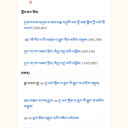
36
39. དྲིལ་བུའི་སྐལ་སྒྲ། - ཟླ་སྒྲོན།
ཀློག་མང་ཤོས།
40. ང་ཚོ་ཕན་ཚུན་མཇལ་ནས། - ཟླ་སྒྲོན།
དུས་རབས་བདུན་པ་ནས་བཅུ་དགུའི་བར་གྱི་བརྡ་སྤྲོད་ཀྱི་དཔེ་ཐོ་
41. མཚན་ཚོགས་ཞབས་བྲོ་སྣ་མང་། - བོད་གཞས་ཕྱོགས་བསྒྲིགས།
འགའ།
(830,483)
༄༅། །བོ་དོང་པའི་བསྟན་པ་བྱུང་རིམ་མདོར་བསྡུས།
(495,789)
དུང་དཀར་འཆད་ཁྲིད། ལེའུ་དགུ་པའི་འཕྲོས།
(454,236)
དུང་དཀར་འཆད་ཁྲིད། ལེའུ་དགུ་པའི་འཕྲོས། ༢
(452,005)
མཆན།
ཆུ་དབར་བུ།
on
རུ་ལག་གྲོམ་པ་རྒྱང་གི་བྱུང་བ་མདོར་བསྡུས།
སྐལ་བཟང་མཁས་གྲུབ།
on
རུ་ལག་གྲོམ་པ་རྒྱང་གི་བྱུང་བ་མདོར་
བསྡུས།
ng
on
ཕྱག་ཆེན་བརྒྱུད་པའི་གསོལ་འདེབས།