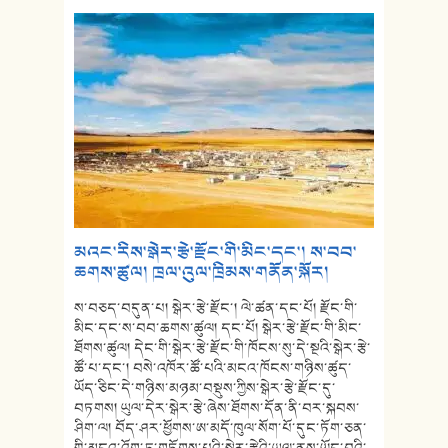
མའང་རིས་སྒེར་རྩེ་རྫོང་གི་མིང་དང་། ས་བབ་
ཆགས་ཚུལ། ཁྲལ་འུལ་ཁྲིམས་གནོན་སྐོར།
ས་བཅད་བདུན་པ། སྒེར་རྩེ་རྫོང་། ལེ་ཚན་དང་པོ། རྫོང་གི་
མིང་དང་ས་བབ་ཆགས་ཚུལ། དང་པོ། སྒེར་རྩེ་རྫོང་གི་མིང་
ཐོགས་ཚུལ། དེང་གི་སྒེར་རྩེ་རྫོང་གི་ཁོངས་སུ་དེ་སྔའི་སྒེར་རྩེ་
ཚོ་པ་དང་། བསེ་འཁོར་ཚོ་པའི་མངའ་ཁོངས་གཉིས་ཚུད་
ཡོད་ཅིང་དེ་གཉིས་མཉམ་བསྡུས་ཀྱིས་སྒེར་རྩེ་རྫོང་དུ་
བཏགས། ཡུལ་དེར་སྒེར་རྩེ་ཞེས་ཐོགས་དོན་ནི་བར་སྐབས་
ཤིག་ལ། བོད་ཤར་ཕྱོགས་ཨ་མདོ་ཁུལ་སོག་པོ་དུང་ཏོག་ཅན་
གྱི་མངའ་འོག་ཏུ་གཏོགས་པའི་སྒེར་རྩེའི་ཡུལ་ནས་ཡོང་བའི་