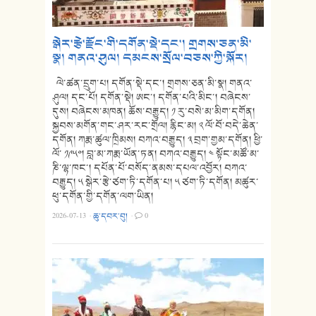
སྒེར་རྩེ་རྫོང་གི་དགོན་སྡེ་དང་། གྲགས་ཅན་མི་
སྣ། གནའ་ཤུལ། དམངས་སྲོལ་བཅས་ཀྱི་སྐོར།
ལེ་ཚན་དྲུག་པ། དགོན་སྡེ་དང་། གྲགས་ཅན་མི་སྣ། གནའ་
ཤུལ། དང་པོ། དགོན་སྡེ། ཨང་། དགོན་པའི་མིང་། བཞེངས་
དུས། བཞེངས་མཁན། ཆོས་བརྒྱུད། ༡ རུ་བསེ་མ་མིག་དགོན།
སྐྱབས་མགོན་གང་ཤར་རང་གྲོལ། རྙིང་མ། ༢ ལོ་བོ་བདེ་ཆེན་
དགོན། ཀརྨ་ཚུལ་ཁྲིམས། བཀའ་བརྒྱུད། ༣ བྲག་གྱམ་དགོན། ཕྱི་
ལོ་ ༡༩༥༠། བླ་མ་ཀརྨ་ཡོན་ཏན། བཀའ་བརྒྱུད། ༤ སྟོང་མཚོ་མ་
ཎི་ལྷ་ཁང་། དཔོན་པོ་བསོད་ནམས་དཔལ་འབྱོར། བཀའ་
བརྒྱུད། ༥ སྒེར་རྩེ་ཙག་ཏི་དགོན་པ། ༥ ཙག་ཏི་དགོན། མཚུར་
ཕུ་དགོན་གྱི་དགོན་ལག་ཡིན།
2026-07-13
·
ཆུ་དབར་བུ།
·
0