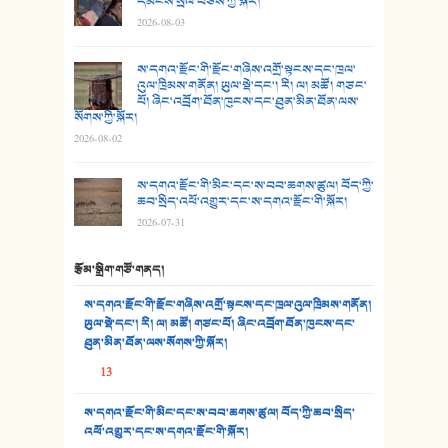
དམངས་སྲོལ་བཅས་ཀྱི་སྐོར།
2026-08-03
26. ཨ་མའི་ཐང་ཁུག
27. ལྕེ་བདེ་ཞོལ་གྱི་པང་གདན།
ས་དགའ་རྫོང་གི་རྫོང་གཞིས་འགྲོ་སྟངས་དང་ཁྲལ་
འུལ་ཁྲིམས་གནོན། ཡུལ་སྡེ་དང་། རི། ལ། མཚོ། གཙང་
པོ། ཞིང་འབྲོག་ཐོན་ཁུངས་དང་ཐུན་མིན་ཐོན་ལས་
28. སྟོད་གཞས། - ཕན་ཐོག
སོགས་ཀྱི་སྐོར།
2026-08-02
29. རྣམ་བུ། - འཕྱོངས་ཞོལ་སྒྲོལ་མ།
ས་དགའ་རྫོང་གི་མིང་དང་ས་བབ་ཆགས་ཚུལ། བོད་ཀྱི་
30. སི་ལིང་འབྲི་མོ། - ཕན་ཐོག
ཆབ་སྲིད་འཕོ་འགྱུར་དང་ས་དགའ་རྫོང་གི་སྐོར།
2026-07-31
31. ཕ་ཡུལ་ཡར་ཀླུང་།
རྩོམ་སྒྲིག་གཙོ་གནད།
32. ཨ་མ།
ས་དགའ་རྫོང་གི་རྫོང་གཞིས་འགྲོ་སྟངས་དང་ཁྲལ་འུལ་ཁྲིམས་གནོན།
33. འཛོམས་པའི་ལམ།
ཡུལ་སྡེ་དང་། རི། ལ། མཚོ། གཙང་པོ། ཞིང་འབྲོག་ཐོན་ཁུངས་དང་
ཐུན་མིན་ཐོན་ལས་སོགས་ཀྱི་སྐོར།
34. ཉི་མ་སེམས་ལ་ཞོག་དང་། - ཟླ་སྒྲོན།
13
35. ང་ཚོ་ཕན་ཚུན་མཇལ་ནས། - ཟླ་སྒྲོན།
ས་དགའ་རྫོང་གི་མིང་དང་ས་བབ་ཆགས་ཚུལ། བོད་ཀྱི་ཆབ་སྲིད་
འཕོ་འགྱུར་དང་ས་དགའ་རྫོང་གི་སྐོར།
36. ཟླ་གཞོན་སྙན་དབྱངས། - ཟླ་སྒྲོན།