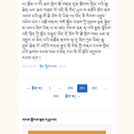
པ། རྩོམ་པ་པོ། ཆབ་སྤེལ་ཚེ་བརྟན་ཕུན་ཚོགས། སྲིད་པའི་ཆུ་
ཆེན་ཡར་ཆབ་གཙང་པོ་འདི་ནི་བོད་ཡུལ་ས་མཐོའི་ཐོག་ནས་
འབབ་པའི་ཆུ་བོ་ཆེ་ཤོས་དེ་ཡིན་ལ། བོད་མི་རིགས་འབྱུང་
འཕེལ་དང་། འཚོ་གནས། གསོ་སྐྱོང་བཅས་ཀྱི་བྱམས་ལྡན་སྐྱེད་
མ་འབའ་ཞིག་ཡིན་པ་མ་ཟད། གངས་ཅན་སཱ་ལའི་སྨན་ལྗོངས་
འདི་ཉིད་ཀྱི་སྣོད་བཅུད་ཡོད་དོ་ཅོག་གི་ཚེ་སྲོག་གམ། ཡང་ན་
འགྱུར་བ་མེད་པའི་མཚོན་རྟགས་ལྟ་བུ་ཞིག་ཀྱང་ཡིན། ཆུ་
ཀླུང་ཆེན་པོ་འདིའི་གཏན་རྒྱུད་ནི་བོན་གྱི་གནའ་རབས་སྲིད་
པའི་ཆགས་རབས་སམ་གཤེན་རབ་མི་བོ་ཆེའི་འཁྲུངས་
རབས་དང་།
2016-12-04
·
རྩོམ་སྒྲིག་པས།
·
0
← སྔོན་མ།
1
…
290
291
292
…
302
རྗེས་མ། →
གངས་ལྗོངས་སྙན་དབྱངས།