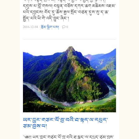
དབུས་པ་བློ་གསལ། བསྟན་བཅོས་དཀར་ཆག མཆིམས་འཇམ་
པའི་དབྱངས། བོད་དུ་ཆོས་རྒྱལ་སྲོང་བཙན་དུས་སུ་ད་ཆ་
སྤྱོད་པའི་ཡི་གེ་འདི་བྱུང་ཞིང༌།
2016-12-04
·
རྩོམ་སྒྲིག་པས།
·
0
ཡར་ཀླུང་གཙང་པོ་བྱ་བའི་ཐ་སྙད་ལ་དཔྱད་
ཙམ་བྱས་པ།
༄༅།། ཡར་ཀླུང་གཙང་པོ་བྱ་བའི་ཐ་སྙད་ལ་དཔྱད་ཙམ་བྱས་