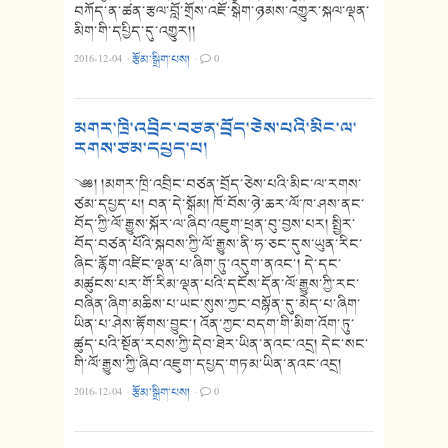
བཀོད་ན་ཚན་རྩལ་བློ་གྲོས་འཇོ་སྒེག་ཉམས་འགྱུར་སྐལ་ལྡན་
མིག་གི་དཔྱིད་དུ་འགྱུར།།
2016-12-04
·
རྩོམ་སྒྲིག་པས།
·
0
མགར་ཁྲི་འབྲིང་བཙན་བྲོད་ཅེས་པའི་མིང་ལ་
རགས་ཙམ་དཔྱད་པ།
༄༅། །མགར་ཁྲི་འབྲིང་བཙན་བྲོད་ཅེས་པའི་མིང་ལ་རགས་
ཙམ་དཔྱད་པ། བན་དེ་སྒོམ། ཁོ་བོས་ཉེ་ཆར་ལོ་ཁ་ཤས་ནང་
བོད་ཀྱི་ལོ་རྒྱུས་སྐོར་ལ་ཞིབ་འཇུག་ཕྲན་བུ་བྱས་པར། སྤྱིར་
བོད་བཙན་པོའི་སྐབས་ཀྱི་ལོ་རྒྱུས་ནི་ཧ་ཅང་དུས་ཡུན་རིང་
ཞིང་རྙོག་འཛིང་ལྡན་པ་ཞིག་ཏུ་འདུག་ནའང་། དེ་དང་
མཚུངས་པར་གོ་རིམ་ལྡན་པའི་དངོས་དོན་ལོ་རྒྱུས་ཀྱི་རང་
བཞིན་ཞིག་མཆིས་པ་ཡང་སུས་ཀྱང་བསྙོན་དུ་མེད་པ་ཞིག་
ཡིན་པ་ཤེས་རྟོགས་བྱུང་། འོན་ཀྱང་བདག་གི་མིག་འོག་ཏུ་
ཚུད་པའི་སྔོན་རབས་ཀྱི་དེབ་ཐེར་ཡིན་ནའང་འདྲ། དེང་སང་
གི་ལོ་རྒྱུས་ཀྱི་ཞིབ་འཇུག་དཔྱད་གཏམ་ཡིན་ནའང་འདྲ།
2016-12-04
·
རྩོམ་སྒྲིག་པས།
·
0