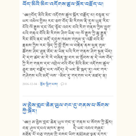
བོད་མིའི་མིང་འདོགས་ཚུལ་སྐོར་བརྗོད་པ།
༄༅།།བོད་མིའི་མིང་འདོགས་ཚུལ་སྐོར་བརྗོད་པ། བསྟན་པ་
ཡར་འཕེལ་གྱིས། རང་ཅག་བོད་མི་རིགས་ནི་དུས་ཡུན་རིང་
པོའི་ལོ་རྒྱུས་དང་འོད་སྟོང་འབར་བའི་རིག་གནས་ཀྱིས་ཕྱུག་
པའི་གནའ་བོའི་མི་རིགས་ཤིག་ཡིན་ལ། ལོ་རྒྱུས་ཀྱི་ཆུ་རྒྱུན་
རིང་མོའི་ནང་མདོ་དབུས་ཁམས་གསུམ་དུ་འཚོ་བའི་མི་
རྣམས་ཀྱིས་རང་ཉིད་ཀྱི་བློ་གྲོས་ལ་བརྟེན་ནས་ཕུན་སུམ་
ཚོགས་ཤིང་ཐུན་མོང་མ་ཡིན་པའི་རིག་གནས་ཤིག་སྐྲུན་ཡོད།
དེ་དག་ཚང་མ་རེ་རེ་བཞིན་སྨྲ་བར་མ་སྤོབས་ན་དེ་ལས་བོད་
ཀྱི་རིག་གནས་དང་འབྲེལ་བའི་བོད་མིའི་མིང་འདོགས་ཚུལ་
ཅུང་ཟད་བརྗོད་པར་འདོད། དེ་ཡང་ཇི་སྐད་དུ། ལང་ཀར་
གཤེགས་པའི་མདོ་ལས་ “མིང་དུ་གདགས་པར་མཛད་ན།
2016-12-04
·
རྩོམ་སྒྲིག་པས།
·
0
ཨ་མྱེས་གླང་ཆེན་ཡུལ་གང་དུ་གནས་པ་སོགས་
ཀྱི་སྐོར།
༄༅།། ཨ་མྱེས་གླང་ཆེན་ཡུལ་གང་དུ་གནས་པ་སོགས་ཀྱི་སྐོར།
བན་ཤུལ་དཔའ་མཁར་རྒྱལ། དེ་ཡང་འབའ་གཞུང་
མཐོན་པོ་བཅུ་གསུམ་གྱི་བསང་ཡིག་ན鉊མཐུ་ལྡན་དཀར་