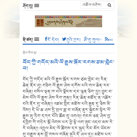
ཤོག་བུ།
སྡེ་ཚན།
ངོ་དེབ།
ཀྲུའི་ཀྲར།
གུ་ཀུལ།+
rss
སྤེལ་ཞིབ་ཕྲ།
བོད་ཀྱི་གདོད་མའི་ལོ་རྒྱུས་སྐོར་རགས་ཙམ་གླེང་
བ།
བོད་ཀྱི་གདོད་མའི་ལོ་རྒྱུས་སྐོར་རགས་ཙམ་གླེང་བ། རིན་
ཆེན་ནོར་བུ། གཅིག ལོ་རྒྱུས་ཤེས་དགོས་པའི་གལ་ཆེན་རང་
བཞིན། བསིལ་ལྡན་ཁ་བའི་ལྗོངས་དང་ལྷན་ཅིག་ཏུ།། བྱུང་བ་
མེས་པོའི་ལོ་རྒྱུས་ཤེས་རིག་ཀུན།། རིན་ཆེན་མཛོད་ན་འཚེར་
བའི་ནོར་བུ་བཞིན།། འཛམ་གླིང་མཛེས་པའི་རྒྱན་དུ་ཅིས་མི་
འོས།། དེ་ཡི་ཆ་ཤས་དྲི་བྲལ་ཟླ་བ་བཞོན་ནུར་སྐྱེངས་སྟེར་ལོ་
རྒྱུས་མུ་ཏིག་དཀར་པོའི་ཚོམ་བུ་འགའ།། གངས་ཅན་ཤེས་བྱ་
དབྱིག་གི་གཏེར་སྒོ་ལེགས་པར་ཕྱེ་སྟེ་ལག་ཟུང་འདབ་མས་རེ་
རེ་བཞིན།། འཁྲུལ་མེད་ལོ་ཚིགས་དར་སྐུད་རིང་མོར་ཡོངས་
སུ་བརྒྱུས་ནས་བློ་གསལ་གཞོན་ནུའི་དོ་ཤལ་དུ།། མཛེས་པར་