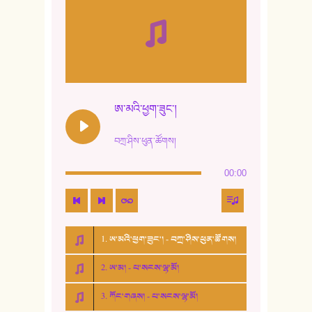
ཨ་མའི་ཕྱག་ཟུང་།
བཀྲ་ཤིས་ཕུན་ཚོགས།
00:00
1. ཨ་མའི་ཕྱག་ཟུང་། - བཀྲ་ཤིས་ཕུན་ཚོགས།
2. ཨ་མ། - པ་སངས་ལྷ་མོ།
3. ཀོང་གཞས། - པ་སངས་ལྷ་མོ།