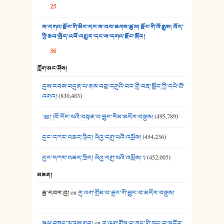
25
37. མཚོ་སྔོན་པོ། - ཟླ་སྒྲོན།
ས་དགའ་རྫོང་གི་མིང་དང་ས་བབ་ཆགས་ཚུལ། རྫོང་གི་ལོ་རྒྱུས། བོད་
38. ཡབ་ཡུམ། - ཟླ་སྒྲོན།
ཀྱི་ཆབ་སྲིད་འཕོ་འགྱུར་དང་ས་དགའ་རྫོང་སྐོར།
36
39. དྲིལ་བུའི་སྐལ་སྒྲ། - ཟླ་སྒྲོན།
ཀློག་མང་ཤོས།
40. ང་ཚོ་ཕན་ཚུན་མཇལ་ནས། - ཟླ་སྒྲོན།
དུས་རབས་བདུན་པ་ནས་བཅུ་དགུའི་བར་གྱི་བརྡ་སྤྲོད་ཀྱི་དཔེ་ཐོ་
41. མཚན་ཚོགས་ཞབས་བྲོ་སྣ་མང་། - བོད་གཞས་ཕྱོགས་བསྒྲིགས།
འགའ།
(830,483)
༄༅། །བོ་དོང་པའི་བསྟན་པ་བྱུང་རིམ་མདོར་བསྡུས།
(495,789)
དུང་དཀར་འཆད་ཁྲིད། ལེའུ་དགུ་པའི་འཕྲོས།
(454,236)
དུང་དཀར་འཆད་ཁྲིད། ལེའུ་དགུ་པའི་འཕྲོས། ༢
(452,005)
མཆན།
ཆུ་དབར་བུ།
on
རུ་ལག་གྲོམ་པ་རྒྱང་གི་བྱུང་བ་མདོར་བསྡུས།
སྐལ་བཟང་མཁས་གྲུབ།
on
རུ་ལག་གྲོམ་པ་རྒྱང་གི་བྱུང་བ་མདོར་