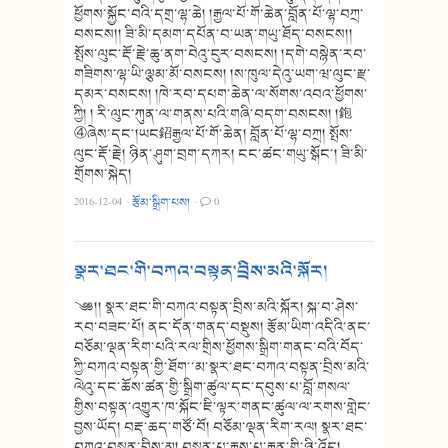
ཕྱོགས་སྐྱོང་བའི་དགྲ་ལྷ་ཆེ། །རྒྱལ་པོ་གོ་ཆེན་བློན་པོ་ལྷ་བཀྲ་
བསངས།། ཟི་མི་དམག་དཔོན་བ་ཡན་གཡུ་ཐོད་བསངས།།
སྤོས་ལུང་རྡོ་རྗེ་ཆུ་ནག་བེའུ་ངུར་བསངས། །དགེ་བསྙེན་རབ་
གཟིགས་ལྷ་ཡི་ལྕམ་མོ་བསངས། །ས་ཁུལ་དེའུ་ཡག་ཝ་ལུང་རྫ་
དམར་བསངས། །ཁེ་རབ་དཔག་ཆེན་ལ་སོགས་འབའ་ཕྱོགས་
ཀྱི། ། རི་ལུང་ཀུན་ལ་གནས་པའི་གཞི་བདག་བསངས། །鉋
④ཞེས་དང༌།ཡང鉊རྒྱལ་པོ་གོ་ཆེན། བློན་པོ་ལྷ་བཀྲ། སྤོས་
ལུང་རྡོ་རྗེ། ཉིན་ཤུག་བྲག་དཀར། ངང་ཚང་གཡུ་སྒོང༌། ཟི་མི་
གྲོགས་སྐེད།
2016-12-04
·
རྩོམ་སྒྲིག་པས།
·
0
སྣར་ཐང་གི་བཀའ་བསྟན་བྲིས་མའི་སྐོར།
༄༅།། སྣར་ཐང་གི་བཀའ་བསྟན་བྲིས་མའི་སྐོར། སྐ་བ་ཤེས་
རབ་བཟང་པོ། ནང་དོན་གནད་བསྡུས། རྩོམ་ཡིག་འདིའི་ནང་
བཅོམ་ལྡན་རིག་པའི་རལ་གྲིས་ཕྱོགས་སྒྲིག་གནང་བའི་བོད་
ཀྱི་བཀའ་བསྟན་གྱི་ཐོག་་མ་སྣར་ཐང་བཀའ་བསྟན་བྲིས་མའི་
ལེའུ་དང་ཆོས་ཚན་གྱི་སྒྲིག་ཚུལ་དང་དབུས་པ་བློ་གསལ་
གྱིས་བསྟན་འགྱུར་ཁ་སྐོང་ཇི་ལྟར་གནང་ཚུལ་ལ་རགས་གླེང་
བྱས་ཡོད། བརྡ་ཆད་གཙོ་བོ། བཅོམ་ལྡན་རིག་རལ། སྣར་ཐང་
བཀའ་བསྟན་བྲིས་མ། བསྟན་པ་རྒྱས་པ་རྒྱན་གྱི་ཉི་འོད།