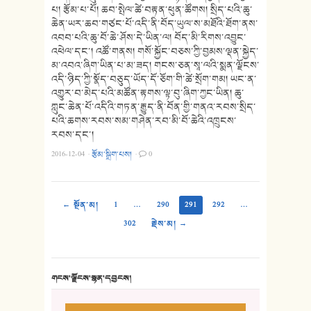
པ། རྩོམ་པ་པོ། ཆབ་སྤེལ་ཚེ་བརྟན་ཕུན་ཚོགས། སྲིད་པའི་ཆུ་
ཆེན་ཡར་ཆབ་གཙང་པོ་འདི་ནི་བོད་ཡུལ་ས་མཐོའི་ཐོག་ནས་
འབབ་པའི་ཆུ་བོ་ཆེ་ཤོས་དེ་ཡིན་ལ། བོད་མི་རིགས་འབྱུང་
འཕེལ་དང་། འཚོ་གནས། གསོ་སྐྱོང་བཅས་ཀྱི་བྱམས་ལྡན་སྐྱེད་
མ་འབའ་ཞིག་ཡིན་པ་མ་ཟད། གངས་ཅན་སཱ་ལའི་སྨན་ལྗོངས་
འདི་ཉིད་ཀྱི་སྣོད་བཅུད་ཡོད་དོ་ཅོག་གི་ཚེ་སྲོག་གམ། ཡང་ན་
འགྱུར་བ་མེད་པའི་མཚོན་རྟགས་ལྟ་བུ་ཞིག་ཀྱང་ཡིན། ཆུ་
ཀླུང་ཆེན་པོ་འདིའི་གཏན་རྒྱུད་ནི་བོན་གྱི་གནའ་རབས་སྲིད་
པའི་ཆགས་རབས་སམ་གཤེན་རབ་མི་བོ་ཆེའི་འཁྲུངས་
རབས་དང་།
2016-12-04
·
རྩོམ་སྒྲིག་པས།
·
0
← སྔོན་མ།
1
…
290
291
292
…
302
རྗེས་མ། →
གངས་ལྗོངས་སྙན་དབྱངས།