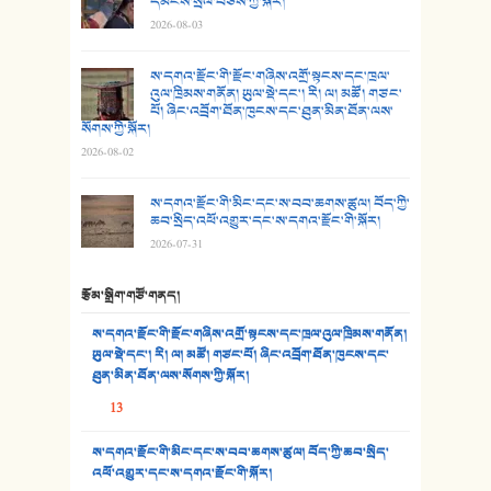
དམངས་སྲོལ་བཅས་ཀྱི་སྐོར།
2026-08-03
26. ཨ་མའི་ཐང་ཁུག
27. ལྕེ་བདེ་ཞོལ་གྱི་པང་གདན།
ས་དགའ་རྫོང་གི་རྫོང་གཞིས་འགྲོ་སྟངས་དང་ཁྲལ་
འུལ་ཁྲིམས་གནོན། ཡུལ་སྡེ་དང་། རི། ལ། མཚོ། གཙང་
པོ། ཞིང་འབྲོག་ཐོན་ཁུངས་དང་ཐུན་མིན་ཐོན་ལས་
28. སྟོད་གཞས། - ཕན་ཐོག
སོགས་ཀྱི་སྐོར།
2026-08-02
29. རྣམ་བུ། - འཕྱོངས་ཞོལ་སྒྲོལ་མ།
ས་དགའ་རྫོང་གི་མིང་དང་ས་བབ་ཆགས་ཚུལ། བོད་ཀྱི་
30. སི་ལིང་འབྲི་མོ། - ཕན་ཐོག
ཆབ་སྲིད་འཕོ་འགྱུར་དང་ས་དགའ་རྫོང་གི་སྐོར།
2026-07-31
31. ཕ་ཡུལ་ཡར་ཀླུང་།
རྩོམ་སྒྲིག་གཙོ་གནད།
32. ཨ་མ།
ས་དགའ་རྫོང་གི་རྫོང་གཞིས་འགྲོ་སྟངས་དང་ཁྲལ་འུལ་ཁྲིམས་གནོན།
33. འཛོམས་པའི་ལམ།
ཡུལ་སྡེ་དང་། རི། ལ། མཚོ། གཙང་པོ། ཞིང་འབྲོག་ཐོན་ཁུངས་དང་
ཐུན་མིན་ཐོན་ལས་སོགས་ཀྱི་སྐོར།
34. ཉི་མ་སེམས་ལ་ཞོག་དང་། - ཟླ་སྒྲོན།
13
35. ང་ཚོ་ཕན་ཚུན་མཇལ་ནས། - ཟླ་སྒྲོན།
ས་དགའ་རྫོང་གི་མིང་དང་ས་བབ་ཆགས་ཚུལ། བོད་ཀྱི་ཆབ་སྲིད་
འཕོ་འགྱུར་དང་ས་དགའ་རྫོང་གི་སྐོར།
36. ཟླ་གཞོན་སྙན་དབྱངས། - ཟླ་སྒྲོན།