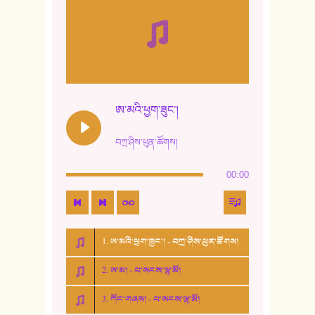
ཨ་མའི་ཕྱག་ཟུང་།
བཀྲ་ཤིས་ཕུན་ཚོགས།
00:00
1. ཨ་མའི་ཕྱག་ཟུང་། - བཀྲ་ཤིས་ཕུན་ཚོགས།
2. ཨ་མ། - པ་སངས་ལྷ་མོ།
3. ཀོང་གཞས། - པ་སངས་ལྷ་མོ།