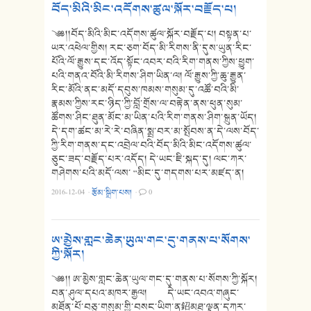
བོད་མིའི་མིང་འདོགས་ཚུལ་སྐོར་བརྗོད་པ།
༄༅།།བོད་མིའི་མིང་འདོགས་ཚུལ་སྐོར་བརྗོད་པ། བསྟན་པ་
ཡར་འཕེལ་གྱིས། རང་ཅག་བོད་མི་རིགས་ནི་དུས་ཡུན་རིང་
པོའི་ལོ་རྒྱུས་དང་འོད་སྟོང་འབར་བའི་རིག་གནས་ཀྱིས་ཕྱུག་
པའི་གནའ་བོའི་མི་རིགས་ཤིག་ཡིན་ལ། ལོ་རྒྱུས་ཀྱི་ཆུ་རྒྱུན་
རིང་མོའི་ནང་མདོ་དབུས་ཁམས་གསུམ་དུ་འཚོ་བའི་མི་
རྣམས་ཀྱིས་རང་ཉིད་ཀྱི་བློ་གྲོས་ལ་བརྟེན་ནས་ཕུན་སུམ་
ཚོགས་ཤིང་ཐུན་མོང་མ་ཡིན་པའི་རིག་གནས་ཤིག་སྐྲུན་ཡོད།
དེ་དག་ཚང་མ་རེ་རེ་བཞིན་སྨྲ་བར་མ་སྤོབས་ན་དེ་ལས་བོད་
ཀྱི་རིག་གནས་དང་འབྲེལ་བའི་བོད་མིའི་མིང་འདོགས་ཚུལ་
ཅུང་ཟད་བརྗོད་པར་འདོད། དེ་ཡང་ཇི་སྐད་དུ། ལང་ཀར་
གཤེགས་པའི་མདོ་ལས་ “མིང་དུ་གདགས་པར་མཛད་ན།
2016-12-04
·
རྩོམ་སྒྲིག་པས།
·
0
ཨ་མྱེས་གླང་ཆེན་ཡུལ་གང་དུ་གནས་པ་སོགས་
ཀྱི་སྐོར།
༄༅།། ཨ་མྱེས་གླང་ཆེན་ཡུལ་གང་དུ་གནས་པ་སོགས་ཀྱི་སྐོར།
བན་ཤུལ་དཔའ་མཁར་རྒྱལ། དེ་ཡང་འབའ་གཞུང་
མཐོན་པོ་བཅུ་གསུམ་གྱི་བསང་ཡིག་ན鉊མཐུ་ལྡན་དཀར་