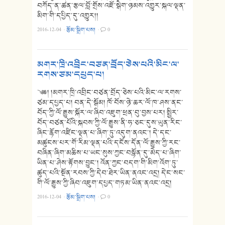
བཀོད་ན་ཚན་རྩལ་བློ་གྲོས་འཇོ་སྒེག་ཉམས་འགྱུར་སྐལ་ལྡན་
མིག་གི་དཔྱིད་དུ་འགྱུར།།
2016-12-04
·
རྩོམ་སྒྲིག་པས།
·
0
མགར་ཁྲི་འབྲིང་བཙན་བྲོད་ཅེས་པའི་མིང་ལ་
རགས་ཙམ་དཔྱད་པ།
༄༅། །མགར་ཁྲི་འབྲིང་བཙན་བྲོད་ཅེས་པའི་མིང་ལ་རགས་
ཙམ་དཔྱད་པ། བན་དེ་སྒོམ། ཁོ་བོས་ཉེ་ཆར་ལོ་ཁ་ཤས་ནང་
བོད་ཀྱི་ལོ་རྒྱུས་སྐོར་ལ་ཞིབ་འཇུག་ཕྲན་བུ་བྱས་པར། སྤྱིར་
བོད་བཙན་པོའི་སྐབས་ཀྱི་ལོ་རྒྱུས་ནི་ཧ་ཅང་དུས་ཡུན་རིང་
ཞིང་རྙོག་འཛིང་ལྡན་པ་ཞིག་ཏུ་འདུག་ནའང་། དེ་དང་
མཚུངས་པར་གོ་རིམ་ལྡན་པའི་དངོས་དོན་ལོ་རྒྱུས་ཀྱི་རང་
བཞིན་ཞིག་མཆིས་པ་ཡང་སུས་ཀྱང་བསྙོན་དུ་མེད་པ་ཞིག་
ཡིན་པ་ཤེས་རྟོགས་བྱུང་། འོན་ཀྱང་བདག་གི་མིག་འོག་ཏུ་
ཚུད་པའི་སྔོན་རབས་ཀྱི་དེབ་ཐེར་ཡིན་ནའང་འདྲ། དེང་སང་
གི་ལོ་རྒྱུས་ཀྱི་ཞིབ་འཇུག་དཔྱད་གཏམ་ཡིན་ནའང་འདྲ།
2016-12-04
·
རྩོམ་སྒྲིག་པས།
·
0