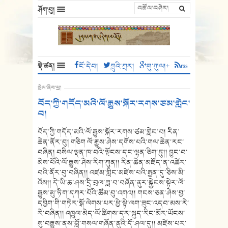
ཤོག་བུ།
སྡེ་ཚན།
ངོ་དེབ།
ཀྲུའི་ཀྲར།
གུ་ཀུལ།+
rss
སྤེལ་ཞིབ་ཕྲ།
བོད་ཀྱི་གདོད་མའི་ལོ་རྒྱུས་སྐོར་རགས་ཙམ་གླེང་
བ།
བོད་ཀྱི་གདོད་མའི་ལོ་རྒྱུས་སྐོར་རགས་ཙམ་གླེང་བ། རིན་
ཆེན་ནོར་བུ། གཅིག ལོ་རྒྱུས་ཤེས་དགོས་པའི་གལ་ཆེན་རང་
བཞིན། བསིལ་ལྡན་ཁ་བའི་ལྗོངས་དང་ལྷན་ཅིག་ཏུ།། བྱུང་བ་
མེས་པོའི་ལོ་རྒྱུས་ཤེས་རིག་ཀུན།། རིན་ཆེན་མཛོད་ན་འཚེར་
བའི་ནོར་བུ་བཞིན།། འཛམ་གླིང་མཛེས་པའི་རྒྱན་དུ་ཅིས་མི་
འོས།། དེ་ཡི་ཆ་ཤས་དྲི་བྲལ་ཟླ་བ་བཞོན་ནུར་སྐྱེངས་སྟེར་ལོ་
རྒྱུས་མུ་ཏིག་དཀར་པོའི་ཚོམ་བུ་འགའ།། གངས་ཅན་ཤེས་བྱ་
དབྱིག་གི་གཏེར་སྒོ་ལེགས་པར་ཕྱེ་སྟེ་ལག་ཟུང་འདབ་མས་རེ་
རེ་བཞིན།། འཁྲུལ་མེད་ལོ་ཚིགས་དར་སྐུད་རིང་མོར་ཡོངས་
སུ་བརྒྱུས་ནས་བློ་གསལ་གཞོན་ནུའི་དོ་ཤལ་དུ།། མཛེས་པར་