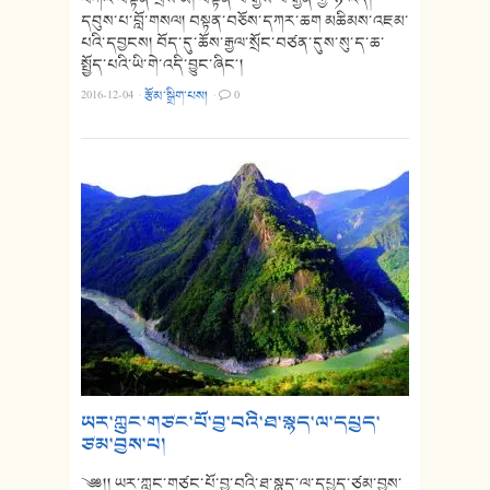
དབུས་པ་བློ་གསལ། བསྟན་བཅོས་དཀར་ཆག མཆིམས་འཇམ་
པའི་དབྱངས། བོད་དུ་ཆོས་རྒྱལ་སྲོང་བཙན་དུས་སུ་ད་ཆ་
སྤྱོད་པའི་ཡི་གེ་འདི་བྱུང་ཞིང༌།
2016-12-04
·
རྩོམ་སྒྲིག་པས།
·
0
ཡར་ཀླུང་གཙང་པོ་བྱ་བའི་ཐ་སྙད་ལ་དཔྱད་
ཙམ་བྱས་པ།
༄༅།། ཡར་ཀླུང་གཙང་པོ་བྱ་བའི་ཐ་སྙད་ལ་དཔྱད་ཙམ་བྱས་