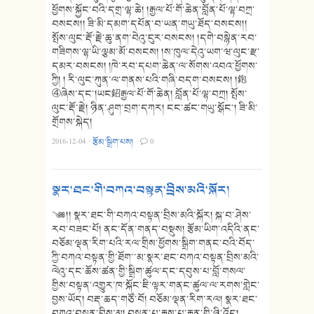
ཕྱོགས་སྐྱོང་བའི་དགྲ་ལྷ་ཆེ། །རྒྱལ་པོ་གོ་ཆེན་བློན་པོ་ལྷ་བཀྲ་
བསངས།། ཟི་མི་དམག་དཔོན་བ་ཡན་གཡུ་ཐོད་བསངས།།
སྤོས་ལུང་རྡོ་རྗེ་ཆུ་ནག་བེའུ་ངུར་བསངས། །དགེ་བསྙེན་རབ་
གཟིགས་ལྷ་ཡི་ལྕམ་མོ་བསངས། །ས་ཁུལ་དེའུ་ཡག་ཝ་ལུང་རྫ་
དམར་བསངས། །ཁེ་རབ་དཔག་ཆེན་ལ་སོགས་འབའ་ཕྱོགས་
ཀྱི། ། རི་ལུང་ཀུན་ལ་གནས་པའི་གཞི་བདག་བསངས། །鉋
④ཞེས་དང༌།ཡང鉊རྒྱལ་པོ་གོ་ཆེན། བློན་པོ་ལྷ་བཀྲ། སྤོས་
ལུང་རྡོ་རྗེ། ཉིན་ཤུག་བྲག་དཀར། ངང་ཚང་གཡུ་སྒོང༌། ཟི་མི་
གྲོགས་སྐེད།
2016-12-04
·
རྩོམ་སྒྲིག་པས།
·
0
སྣར་ཐང་གི་བཀའ་བསྟན་བྲིས་མའི་སྐོར།
༄༅།། སྣར་ཐང་གི་བཀའ་བསྟན་བྲིས་མའི་སྐོར། སྐ་བ་ཤེས་
རབ་བཟང་པོ། ནང་དོན་གནད་བསྡུས། རྩོམ་ཡིག་འདིའི་ནང་
བཅོམ་ལྡན་རིག་པའི་རལ་གྲིས་ཕྱོགས་སྒྲིག་གནང་བའི་བོད་
ཀྱི་བཀའ་བསྟན་གྱི་ཐོག་་མ་སྣར་ཐང་བཀའ་བསྟན་བྲིས་མའི་
ལེའུ་དང་ཆོས་ཚན་གྱི་སྒྲིག་ཚུལ་དང་དབུས་པ་བློ་གསལ་
གྱིས་བསྟན་འགྱུར་ཁ་སྐོང་ཇི་ལྟར་གནང་ཚུལ་ལ་རགས་གླེང་
བྱས་ཡོད། བརྡ་ཆད་གཙོ་བོ། བཅོམ་ལྡན་རིག་རལ། སྣར་ཐང་
བཀའ་བསྟན་བྲིས་མ། བསྟན་པ་རྒྱས་པ་རྒྱན་གྱི་ཉི་འོད།