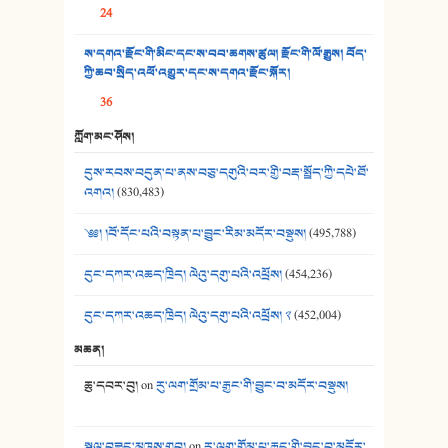
24
37. མཚོ་སྔོན་པོ། - ཟླ་སྒྲོན།
ས་དགའ་རྫོང་གི་མིང་དང་ས་བབ་ཆགས་ཚུལ། རྫོང་གི་ལོ་རྒྱུས། བོད་
38. ཡབ་ཡུམ། - ཟླ་སྒྲོན།
ཀྱི་ཆབ་སྲིད་འཕོ་འགྱུར་དང་ས་དགའ་རྫོང་སྐོར།
36
39. དྲིལ་བུའི་སྐལ་སྒྲ། - ཟླ་སྒྲོན།
ཀློག་མང་ཤོས།
40. ང་ཚོ་ཕན་ཚུན་མཇལ་ནས། - ཟླ་སྒྲོན།
དུས་རབས་བདུན་པ་ནས་བཅུ་དགུའི་བར་གྱི་བརྡ་སྤྲོད་ཀྱི་དཔེ་ཐོ་
41. མཚན་ཚོགས་ཞབས་བྲོ་སྣ་མང་། - བོད་གཞས་ཕྱོགས་བསྒྲིགས།
འགའ།
(830,483)
༄༅། །བོ་དོང་པའི་བསྟན་པ་བྱུང་རིམ་མདོར་བསྡུས།
(495,788)
དུང་དཀར་འཆད་ཁྲིད། ལེའུ་དགུ་པའི་འཕྲོས།
(454,236)
དུང་དཀར་འཆད་ཁྲིད། ལེའུ་དགུ་པའི་འཕྲོས། ༢
(452,004)
མཆན།
ཆུ་དབར་བུ།
on
རུ་ལག་གྲོམ་པ་རྒྱང་གི་བྱུང་བ་མདོར་བསྡུས།
སྐལ་བཟང་མཁས་གྲུབ།
on
རུ་ལག་གྲོམ་པ་རྒྱང་གི་བྱུང་བ་མདོར་