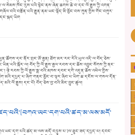
གནས་ལ་སེམས་ཁོང་རུས་པའི་སྟེང་ནས་ཞེན་ཆགས་ཆེ་བ་དང་ལོ་རྒྱུས་ཀྱི་འགན་
ོལ་བའི་བརྩོན་པའི་རྒྱུན་ནམ་ཡང་ལྷོད་མི་མྱོང་བས་ཀུན་གྱིས་གོང་བཀུར་
ས་དང་སྐད་ཡིག
ན་ཕུན་ཚོགས་དང་ནོར་བྲང་ཨོ་རྒྱན། ཐོག་མར་རང་རེའི་ཡུལ་འདི་ལ་བོད་ཅེས་
་ཡིན་པའི་སྐོར་ལ། བོད་ཀྱི་ལོ་རྒྱུས་རྒྱལ་རབས་དང་ཆོས་འབྱུང་སོགས་ཀྱི་ནང་
་། ཉེ་རབས་ཀྱི་ལོ་རྒྱུས་སྨྲ་བའི་མཁས་དབང་དགེ་འདུན་ཆོས་འཕེལ་གྱིས་
ག་མའི་དཔྱད་པ་ཞིག་གནང་མྱོང་བ་ལྟར་ཞིབ་པ་ཡིག་ཆ་དངོས་ལ་གསལ་དོན་
མའི་ལོ་རྒྱུས། དང་པོ། བོད་ཅེས་བྱ་བའི་མིང་བྱུང་ཚུལ།
ིས་མཛད་པའི་[བཀའ་ཡང་དག་པའི་ཚད་མ་ལས་མདོ་
ི་[བཀའ་ཡང་དག་པའི་ཚད་མ་ལས་མདོ་བཏུས་པ་]ལ་ཅུང་ཟད་དཔྱད་པ། དབང་