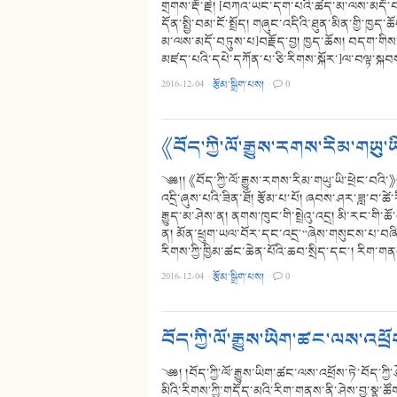
གྲགས་རྡོ་རྗེ། [བཀའ་ཡང་དག་པའི་ཚད་མ་ལས་མདོ་བཏ
དོན་སྤྱི་བམ་ངོ་སྤྲོད། གཞུང་འདིའི་ཐུན་མིན་གྱི་
མ་ལས་མདོ་བཏུས་པ]བརྗོད་བྱ། ཁྱད་ཆོས། བདག་གིས་
མཛད་པའི་དཔེ་དཀོན་པ་ཅི་རིགས་སྐོར་]ལ་བལྟ་སྐབ
2016-12-04
·
རྩོམ་སྒྲིག་པས།
·
0
《བོད་ཀྱི་ལོ་རྒྱུས་རགས་རིམ་གཡུ་ཡ
༄༅།། 《བོད་ཀྱི་ལོ་རྒྱུས་རགས་རིམ་གཡུ་ཡི་ཕྲེང་
འདྲི་ཞུས་པའི་ཟིན་ཐོ། རྩོམ་པ་པོ། ཞབས་ཤར་ཟླ་བ་ཚེ་ར
རྒྱུད་མ་ཤེས་ན། ནགས་ཁུང་གི་སྤྲེའུ་འདྲ། མི་རང་གི
ན། མོན་ཕྲུག་ཡལ་བོར་དང་འདྲ་”ཞེས་གསུངས་པ་བཞིན
རིགས་ཀྱི་ཁྱིམ་ཚང་ཆེན་པོའི་ཆབ་སྲིད་དང་། རིག་ག
2016-12-04
·
རྩོམ་སྒྲིག་པས།
·
0
བོད་ཀྱི་ལོ་རྒྱུས་ཡིག་ཚང་ལས་འཕྲོས
༄༅། །བོད་ཀྱི་ལོ་རྒྱུས་ཡིག་ཚང་ལས་འཕྲོས་ཏེ་བོད་ཀྱི་ཤ
མིའི་རིགས་ཀྱི་གདོད་མའི་རིག་གནས་ནི་ཤེས་བྱ་སྣ་ཚོ