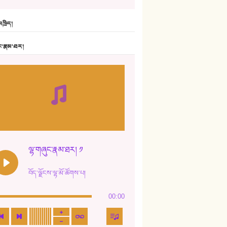
6. ཆོལ་གསུམ་བྲོ་གཞས། - སྒྲོན་གསལ།
ཁྲིད།
7. ལྷག་སྒྲོན་ལགས།
ང་རྣམ་ཐར།
8. ཆང་གཞས།
9. ཆང་གཞས། ༢
10. ཆང་གཞས། ༣
11. ལོ་གསར།
12. ལོ་གསར། ༢
ལྷ་གཞུང་རྣམ་ཐར། ༡
13. ཆུང་འདྲིས། - ཟླ་སྒྲོན།
བོད་ལྗོངས་ལྷ་མོ་ཚོགས་པ།
14. སྙིང་རྗེ་མོ། - ཚེ་འགྱུར་མེད།
00:00
15. ཤམ་པ་ལ་ཡི་སྲས་མོ།
16. ལྷ་བུ་དར་བུ།