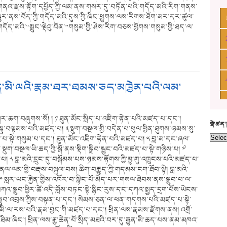
བས་གནའ་རྫས་རྟོག་དཔྱོད་ཀྱི་ལམ་ནས་གསར་དུ་བཏོན་པའི་གདོད་མའི་རིག་གནས་
ྦྱར་ནས་བོད་ཀྱི་གདོད་མའི་དུས་ཀྱི་ཞིང་ཕྱུགས་ལས་རིགས་ཐོག་མར་དར་ཚུལ་
དོད་མའི་“སྒྲུང་ལྡེའུ་བོན་”གསུམ་གྱི་ཤེས་རིག་བཅས་ཕྱོགས་གསུམ་གྱི་ཐད་ལ་
ཙུན་མི་ལའི་རྣམ་ཐར་ཐམས་ཅད་མཁྱེན་པའི་ལམ་
ར་ཆག་བཞུགས་སོ། ། ༡ ཐུན་མོང་སྲིད་པ་འཇིག་རྟེན་པའི་མཛད་པ་དང་།
སྡེ་ཚན
ུ་བལྟམས་པའི་མཛད་པ། ༣ སྡུག་བསྔལ་གྱི་བདེན་པ་ཕུལ་ཕྱིན་ཐུགས་ཉམས་སུ་
་སྟེ་གསུམ་པ་དང་། ཐུན་མོང་འཇིག་རྟེན་པའི་མཛད་པ། ༥ བླ་མ་དང་ཞལ་
ག་བསྔལ་ཡི་ཆད་ཀྱི་སྒོ་ནས་སྡིག་སྒྲིབ་སྦྱང་བའི་མཛད་པ་སྟེ་གཉིས་པ། ༧
 བླ་མའི་དྲུང་དུ་བསྒོམས་པས་ཉམས་རྟོགས་ཀྱི་མྱུ་གུ་འཁྲུངས་པའི་མཛད་པ་
ལ་ལམ་གྱི་བརྡས་བསྐུལ་བས། ཆིག་བརྒྱུད་ཀྱི་གདམས་ངག་ཐོབ་སྟེ། བླ་མའི་
༠ སླར་ཡང་རྐྱེན་གྱིས་འཁོར་བ་སྙིང་པོ་མེད་པར་གསལ་ཐེབས་ནས་སྒྲུབ་པ་ལ་
འ་སྒྲུབ་ཕྱིར་ཚེ་འདི་བློས་བཏང་སྟེ་སྙིང་རུས་དང་དཀའ་སྤྱད་དྲག་པོས་ཡེངས་
༢ སྒྲུབ་འབྲས་ཀྱིས་བསྟན་པ་དང་། སེམས་ཅན་ལ་ཕན་གདགས་པའི་མཛད་པ་སྟེ་
ལ་མི་ལ་རས་པའི་རྣམ་བྱང་གི་མཛད་པ་དང་། ཕྲིན་ལས་རྣམས་རྫོགས་ནས། འགྲོ་
་ཐིམ་ཞིང་། ཕྲིན་ལས་རྒྱ་ཆེན་པོ་སྲིད་མཐའི་བར་དུ་རྒྱུན་མི་ཆད་པས་ནམ་མཁའ་