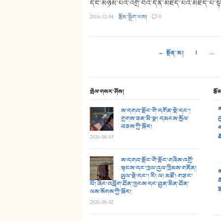
དང་མཉམ་པའི་འགྲོ་བའི་དོན་མཛད་པའི་མཛད་པ་སྟེ་
2016-12-04
·
རྩོམ་སྒྲིག་པས།
·
0
← སྔོན་མ།
1
…
སྤེལ་གསར་ཤོས།
རྩོ
ས
ས་དགའ་རྫོང་གི་དགོན་སྡེ་དང་།
གྲགས་ཅན་མི་སྣ། དམངས་སྲོལ་
འ
བཅས་ཀྱི་སྐོར།
ག
ཐ
2026-08-03
ས་དགའ་རྫོང་གི་རྫོང་གཞིས་འགྲོ་
སྟངས་དང་ཁྲལ་འུལ་ཁྲིམས་གནོན།
ས
ཡུལ་སྡེ་དང་། རི། ལ། མཚོ། གཙང་
བ
པོ། ཞིང་འབྲོག་ཐོན་ཁུངས་དང་ཐུན་མིན་ཐོན་
ག
ལས་སོགས་ཀྱི་སྐོར།
2026-08-02