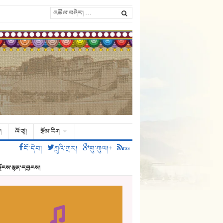
།
ལོ་ཙཱ།
རྩོམ་རིག
ངོ་དེབ།
ཀྲུའི་ཀྲར།
གུ་ཀུལ།+
rss
ྗོངས་སྙན་དབྱངས།