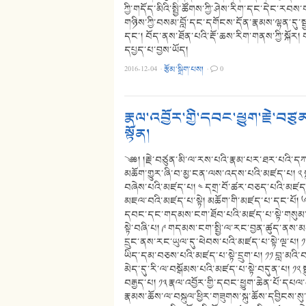
ཀྱི་གདོད་མིའི་སྤྱི་ཚོགས་ཀྱི་ཤེས་རིག་དང་དེང་ར
གཉིས་ཀྱི་བསམ་བློ་དང་དགོངས་དོན་རྣམས་ལྷན་དུ་ས
དང་། བོད་ནས་ཐོན་པའི་རྡོ་ཆས་རིག་གནས་ཀྱི་སྐོར། ག
དཔྱད་པ་བྱས་ཡོད།
2016-12-04
·
རྩོམ་སྒྲིག་པས།
·
0
རྣལ་འབྱོར་གྱི་དབང་ཕྱུག་རྗེ་བ
སྟོན།
༄༅། །རྗེ་བཙུན་མི་ལ་རས་པའི་རྣམ་པར་ཐར་པའི་དཀ
མཆོག་གྱུར་ཞི་བ་མྱ་ངན་ལས་འདས་པའི་མཛད་པ། ༢ སྐ
བཞེས་པའི་མཛད་པ། ༤ དགྲ་བོ་ཚར་བཅད་པའི་མཛད་པ
མཇལ་བའི་མཛད་པ་སྟེ། མཆོག་གི་མཛད་པ་དང་པོ། ༦ སྡུ
དབང་དང་གདམས་ངག་ཐོབ་པའི་མཛད་པ་སྟེ་གསུམ་པ། ༨
སྟེ་བཞི་པ། ༩ གདམས་ངག་སྤྱི་ལ་རང་བྱན་ཚུད་ནས་མན
དྲུང་ནས་རང་ཡུལ་དུ་ཕེབས་པའི་མཛད་པ་སྟེ་ལྔ་པ། ༡
ཡིད་དམ་བཅས་པའི་མཛད་པ་སྟེ་དྲུག་པ། ༡༡ བླ་མའི་བཀ
མེད་དུ་རི་ལ་བསྒོམས་པའི་མཛད་པ་སྟེ་བདུན་པ། ༡
བརྒྱད་པ། ༡༣ རྣལ་འབྱོར་གྱི་དབང་ཕྱུག་ཆེན་པོ་དཔ
རྣམས་ཆོས་ལ་བསྐུལ་ཕྱིར་གཟུགས་སྐུ་ཆོས་དབྱིངས་སུ