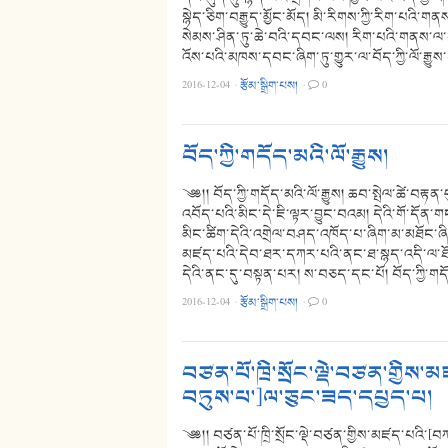
སྙེད་ཅིག་བརྒྱུད་མྱོང་མོད། མི་རིགས་ཀྱི་རིག་པའི་
སེམས་ཤིན་ཏུ་ཆེ་བའི་དབང་ལས། རིག་པའི་གནས་ལ་གཞ
འོས་པའི་མཁས་དབང་ཞིག་ཏུ་གྱུར་ལ་བོད་ཀྱི་ལོ་རྒྱུ
2016-12-04
·
རྩོམ་སྒྲིག་པས།
·
0
བོད་ཀྱི་གདོད་མའི་ལོ་རྒྱུས།
༄༅།། བོད་ཀྱི་གདོད་མའི་ལོ་རྒྱུས། ཆབ་སྤེལ་ཚེ་བརྟ
འབོད་པའི་མིང་དེ་ཇི་ལྟར་བྱུང་བའམ། དེའི་གོ་དོན་གང
མིང་ཚིག་དེའི་འགྲེལ་བཤད་འཁོད་པ་ཞིག་མ་མཐོང་ཞིང
མཛད་པའི་དེབ་ཐར་དཀར་པའི་ནང་ཐ་སྙད་འདི་ལ་ཐོ
དེའི་ནང་དུ་བསྟན་པར། ས་བཅད་དང་པོ། བོད་ཀྱི་གདོད་
2016-12-04
·
རྩོམ་སྒྲིག་པས།
·
0
བཙན་པོ་ཁྲི་སྲོང་ལྡེ་བཙན་གྱ
བཏུས་པ་]ལ་ཅུང་ཟད་དཔྱད་པ།
༄༅།། བཙན་པོ་ཁྲི་སྲོང་ལྡེ་བཙན་གྱིས་མཛད་པའ