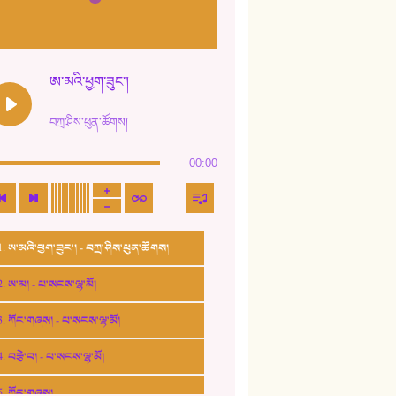
ཨ་མའི་ཕྱག་ཟུང་།
བཀྲ་ཤིས་ཕུན་ཚོགས།
00:00
1. ཨ་མའི་ཕྱག་ཟུང་། - བཀྲ་ཤིས་ཕུན་ཚོགས།
2. ཨ་མ། - པ་སངས་ལྷ་མོ།
3. ཀོང་གཞས། - པ་སངས་ལྷ་མོ།
4. བརྩེ་བ། - པ་སངས་ལྷ་མོ།
5. ཀོང་གཞས།