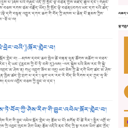
ུས་པ་]ཞེས་པའི་གཞུང་འདི་ཁྲི་སྲོང་ལྡེ་བཙན་གྱིས་མཛད་ཚུལ་དང༌། གཞུང་
ཁྱད་ཆོས་བཅས་རགས་ཙམ་བརྗོད་ཡོད། ཁྲི་སྲོང་ལྡེ་བཙན།[བཀའ་ཡང་དག་པའི་ཚད་
[སྡེ་དགེ་བསྟན་འགྱུར་དཀར་ཆག་གི་བོད་ཀྱི་མཁས་པ་ཆེན་པོ་རྣམས་ཀྱིས་
འཆད་འ
ས་“ཅོ་པ་ལ།
ལྷ་གཞུ
ི་ཕྲེང་བའི་》སྐོར་གླེང་བ།
བའི་》སྐོར་གླེང་བ། —མཁས་དབང་ཆབ་སྤེལ་ཚེ་བརྟན་ཕུན་ཚོགས་མཆོག་ལ་བཅར་
ིང་། དེ་ཡང་《རླངས་ཀྱི་པོ་ཏི་བསེ་རུ》ལས། “ལར་སྐྱེས་པའི་མིས་རང་གི་སྐྱེ་
་ཆོ་འབྲང་མ་ཤེས་ན། གཡུ་འབྲུག་ཟོལ་མ་འདྲ། ཡབ་མེས་ཀྱི་ཆེ་དགེ་ཡིག་ཚང་མ་ཤེས་
་ཁྱིམ་ཚང་བྱེ་བྲག་པ་དང་། ལྷག་པར་རང་རེ་བོད་མི་རིགས་དང་ཀྲུང་ཧྭ་མི་
ནས། དཔལ་འབྱོར་བཅས་ཀྱི་བྱུང་བ་དང་།
་ཏེ་བོད་ཀྱི་ཤེས་རིག་གི་བྱུང་འཕེལ་སྐོར་གླེང་བ།
ེས་རིག་གི་བྱུང་འཕེལ་སྐོར་གླེང་བ། རྩོམ་པ་པོ། མགོན་པོ་ཚེ་རིང་། སྤྱིར་འགྲོ་བ་
གས་ཀྱི་འབྱུང་ཁུངས་ཤིག་ཡིན། རྩོམ་འདིའི་ནང་བོད་ཀྱི་སྔ་རབས་ཡིག་ཚང་ཁྲོད་