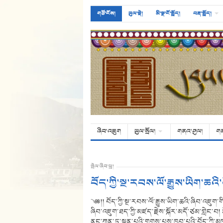
གཙོ་ངོས།
ཡུལ་སྡེ།
མི་སྣ་ངོ་སྤྲོད།
བརྡ་སྤྲོད།
ཞིབ་འཇུག
ཡུལ་སྲོལ།
གནའ་ཤུལ།
ག
སྤེལ་ཞིབ་ཕྲ།
བོད་ཀྱི་སྔ་རབས་ལོ་རྒྱུས་ཡིག་
༄༅།། བོད་ཀྱི་སྔ་རབས་ལོ་རྒྱུས་ཡིག་ཆའི་ཞིབ་འཇུག
ཞིབ་འཇུག་ཐད་ཀྱི་མཛད་རྗེས་སྐོར་མདོ་ཙམ་གླེང་བ། ར
ནང་ཀུན་ཏུ་སྙན་པའི་གྲགས་པས་ཁྱབ་པའི་བོད་ཀྱི་མཁས