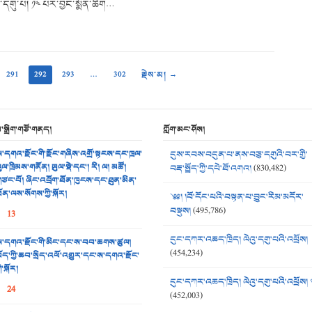
དགུ་པ། ༡༤ པར་བྱང་སྨོན་ཚིག…
291
292
293
…
302
རྗེས་མ། →
མ་སྒྲིག་གཙོ་གནད།
ཀློག་མང་ཤོས།
་དགའ་རྫོང་གི་རྫོང་གཞིས་འགྲོ་སྟངས་དང་ཁྲལ་
དུས་རབས་བདུན་པ་ནས་བཅུ་དགུའི་བར་གྱི་
ུལ་ཁྲིམས་གནོན། ཡུལ་སྡེ་དང་། རི། ལ། མཚོ།
བརྡ་སྤྲོད་ཀྱི་དཔེ་ཐོ་འགའ།
(830,482)
ཙང་པོ། ཞིང་འབྲོག་ཐོན་ཁུངས་དང་ཐུན་མིན་
ོན་ལས་སོགས་ཀྱི་སྐོར།
༄༅། །བོ་དོང་པའི་བསྟན་པ་བྱུང་རིམ་མདོར་
བསྡུས།
(495,786)
13
དུང་དཀར་འཆད་ཁྲིད། ལེའུ་དགུ་པའི་འཕྲོས།
་དགའ་རྫོང་གི་མིང་དང་ས་བབ་ཆགས་ཚུལ།
(454,234)
ོད་ཀྱི་ཆབ་སྲིད་འཕོ་འགྱུར་དང་ས་དགའ་རྫོང་
ི་སྐོར།
དུང་དཀར་འཆད་ཁྲིད། ལེའུ་དགུ་པའི་འཕྲོས། 
24
(452,003)