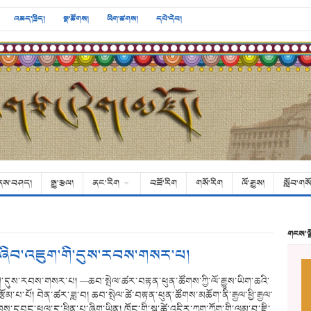
འཆད་ཁྲིད།
སྣ་ཚོགས།
ཡིག་ཚགས།
དཔེ་དེབ།
ནས་བཤད།
སྒྱུ་རྩལ།
ནང་རིག
བཟོ་རིག
གསོ་རིག
ལོ་རྒྱུས།
སློབ་གསོ
གངས་ལ
ཆའི་ཞིབ་འཇུག་གི་དུས་རབས་གསར་པ།
་གི་དུས་རབས་གསར་པ། —ཆབ་སྤེལ་ཚར་བརྟན་ཕུན་ཚོགས་ཀྱི་ལོ་རྒྱུས་ཡིག་ཆའི་
ྩོམ་པ་པོ། བེན་ཚར་ཟླ་བ། ཆབ་སྤེལ་ཚེ་བརྟན་ཕུན་ཚོགས་མཆོག་ནི་རྒྱལ་ཕྱི་རྒྱལ་
་དབང་ཕུལ་དུ་ཕྱིན་པ་ཞིག་ཡིན། ཁོང་གི་སྐུ་ཚེ་འདིར་ཀྱག་ཀྱོག་གི་ལམ་བུ་ཇི་