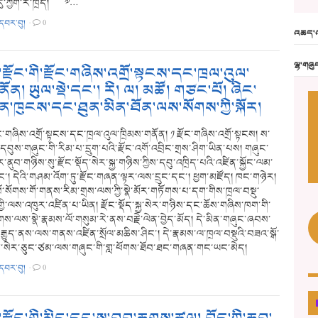
་ཀྱོག་རི་ཁྲོད། ༧…
་དབར་བུ།
·
0
འཆད་འ
ལྷ་གཞུ
ྫོང་གི་རྫོང་གཞིས་འགྲོ་སྟངས་དང་ཁྲལ་འུལ་
ོན། ཡུལ་སྡེ་དང་། རི། ལ། མཚོ། གཙང་པོ། ཞིང་
ོན་ཁུངས་དང་ཐུན་མིན་ཐོན་ལས་སོགས་ཀྱི་སྐོར།
ང་གཞིས་འགྲོ་སྟངས་དང་ཁྲལ་འུལ་ཁྲིམས་གནོན། ༡ རྫོང་གཞིས་འགྲོ་སྟངས། ས་
་དབུས་གཞུང་གི་རིམ་པ་དྲུག་པའི་རྫོང་འགོ་འབྲིང་གྲས་ཤིག་ཡིན་པས། གཞུང་
་ནུབ་གཉིས་སུ་རྫོང་སྡོད་སེར་སྐྱ་གཉིས་ཀྱིས་དབུ་འཁྲིད་པའི་འཛིན་སྐྱོང་ལམ་
ང་། དེའི་གཤམ་འོག་ཏུ་རྫོང་གཞན་ལྟར་ལས་དྲུང་དང་། ཕྱག་མཛོད། ཁང་གཉེར།
པོ་སོགས་གོ་གནས་རིམ་གྲས་ལས་ཀྱི་སྣེ་མོར་གཏོགས་པ་དག་གིས་ཁྲལ་བསྡུ་
གྱི་ལས་འཁུར་འཛིན་པ་ཡིན། རྫོང་སྡོད་སྐྱ་སེར་གཉིས་དང་ཆོས་གཞིས་ཁག་གི་
ས་ལས་སྣེ་རྣམས་ལོ་གསུམ་རེ་ནས་བརྗེ་ལེན་བྱེད་མོད། དེ་མིན་གཞུང་ཞབས་
་རྒྱུད་ནས་ལས་གནས་འཛིན་སྲོལ་མཆིས་ཤིང་། དེ་རྣམས་ལ་ཁྲལ་བསྡུའི་བཟའ་སྒོ་
ི་སེར་ཅུང་ཙམ་ལས་གཞུང་གི་གླ་ཕོགས་ཐོབ་ཐང་གཞན་གང་ཡང་མེད།
་དབར་བུ།
·
0