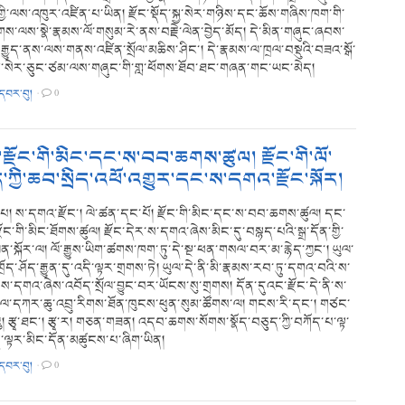
གྱི་ལས་འཁུར་འཛིན་པ་ཡིན། རྫོང་སྡོད་སྐྱ་སེར་གཉིས་དང་ཆོས་གཞིས་ཁག་གི་
ས་ལས་སྣེ་རྣམས་ལོ་གསུམ་རེ་ནས་བརྗེ་ལེན་བྱེད་མོད། དེ་མིན་གཞུང་ཞབས་
་རྒྱུད་ནས་ལས་གནས་འཛིན་སྲོལ་མཆིས་ཤིང་། དེ་རྣམས་ལ་ཁྲལ་བསྡུའི་བཟའ་སྒོ་
ི་སེར་ཅུང་ཙམ་ལས་གཞུང་གི་གླ་ཕོགས་ཐོབ་ཐང་གཞན་གང་ཡང་མེད།
་དབར་བུ།
·
0
ྫོང་གི་མིང་དང་ས་བབ་ཆགས་ཚུལ། རྫོང་གི་ལོ་
ོད་ཀྱི་ཆབ་སྲིད་འཕོ་འགྱུར་དང་ས་དགའ་རྫོང་སྐོར།
། ས་དགའ་རྫོང་། ལེ་ཚན་དང་པོ། རྫོང་གི་མིང་དང་ས་བབ་ཆགས་ཚུལ། དང་
ོང་གི་མིང་ཐོགས་ཚུལ། རྫོང་དེར་ས་དགའ་ཞེས་མིང་དུ་བསྙད་པའི་སྒྲ་དོན་གྱི་
ན་སྐོར་ལ། ལོ་རྒྱུས་ཡིག་ཚགས་ཁག་ཏུ་དེ་སྔ་ཕན་གསལ་བར་མ་རྙེད་ཀྱང་། ཡུལ་
ོད་ཤོད་རྒྱུན་དུ་འདི་ལྟར་གྲགས་ཏེ། ཡུལ་དེ་ནི་མི་རྣམས་རབ་ཏུ་དགའ་བའི་ས་
ས་དགའ་ཞེས་འབོད་སྲོལ་བྱུང་བར་ཡོངས་སུ་གྲགས། དོན་དུའང་རྫོང་དེ་ནི་ས་
ཡུལ་དཀར་ཆུ་འབྲུ་རིགས་ཐོན་ཁུངས་ཕུན་སུམ་ཚོགས་ལ། གངས་རི་དང་། གཙང་
འུ། རྩྭ་ཐང་། རྩྭ་ར། གཅན་གཟན། འདབ་ཆགས་སོགས་སྣོད་བཅུད་ཀྱི་བཀོད་པ་ལྟ་
ེ་ལྟར་མིང་དོན་མཚུངས་པ་ཞིག་ཡིན།
་དབར་བུ།
·
0