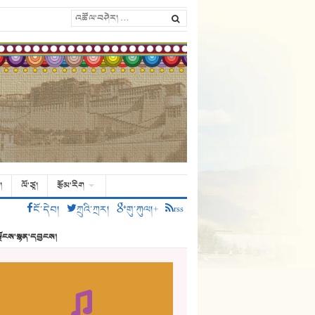
།
ལོ་ཙཱ།
རྩོམ་རིག
ངོ་དེབ།
ཀྲུའི་ཀྲར།
གུ་ཀུལ།+
rss
ྗོངས་སྙན་དབྱངས།