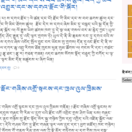
ྫོང་གི་མིང་དང་ས་བབ་ཆགས་ཚུལ། བོད་ཀྱི་ཆབ་
ོ་འགྱུར་དང་ས་དགའ་རྫོང་གི་སྐོར།
པ། ས་དགའ་རྫོང་། ལེ་ཚན་དང་པོ། རྫོང་གི་མིང་དང་ས་བབ་ཆགས་ཚུལ། དང་
ོང་གི་མིང་ཐོགས་ཚུལ། རྫོང་དེར་ས་དགའ་ཞེས་མིང་དུ་བསྙད་པའི་སྒྲ་དོན་གྱི་
ན་སྐོར་ལ། ལོ་རྒྱུས་ཡིག་ཚགས་ཁག་ཏུ་དེ་སྔ་ཕན་གསལ་བར་མ་རྙེད་ཀྱང་། ཡུལ་
ོད་ཤོད་རྒྱུན་དུ་འདི་ལྟར་གྲགས་ཏེ། ཡུལ་དེ་ནི་མི་རྣམས་རབ་ཏུ་དགའ་བའི་ས་
ས་དགའ་ཞེས་འབོད་སྲོལ་བྱུང་བར་ཡོངས་སུ་གྲགས། དོན་དུའང་རྫོང་དེ་ནི་ས་
ཡུལ་དཀར་ཆུ་འབྲུ་རིགས་ཐོན་ཁུངས་ཕུན་སུམ་ཚོགས་ལ། གངས་རི་དང་། གཙང་
འུ། རྩྭ་ཐང་། རྩྭ་ར། གཅན་གཟན། འདབ་ཆགས་སོགས་སྣོད་བཅུད་ཀྱི་བཀོད་པ་ལྟ་
ེ་ལྟར་མིང་དོན་མཚུངས་པ་ཞིག་ཡིན།
་དབར་བུ།
·
0
སྡེ་ཚན
ྫོང་གཞིས་འགྲོ་སྟངས་དང་ཁྲལ་འུལ་ཁྲིམས་
ང་གཞིས་འགྲོ་སྟངས་དང་ཁྲལ་འུལ་ཁྲིམས་གནོན། ༡ རྫོང་གཞིས་འགྲོ་སྟངས། ས་
་དབུས་གཞུང་གི་རིམ་པ་དྲུག་པའི་རྫོང་འགོ་འབྲིང་གྲས་ཤིག་ཡིན་པས། གཞུང་
་ནུབ་གཉིས་སུ་རྫོང་སྡོད་སེར་སྐྱ་གཉིས་ཀྱིས་དབུ་འཁྲིད་པའི་འཛིན་སྐྱོང་ལམ་
ང་། དེའི་གཤམ་འོག་ཏུ་རྫོང་གཞན་ལྟར་ལས་དྲུང་དང་། ཕྱག་མཛོད། ཁང་གཉེར།
པོ་སོགས་གོ་གནས་རིམ་གྲས་ལས་ཀྱི་སྣེ་མོར་གཏོགས་པ་དག་གིས་ཁྲལ་བསྡུ་