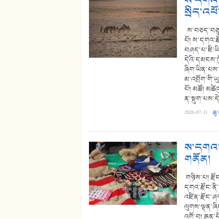
ས་དགའ་ར
སྲིད་འཕ
ས་བཅད་བཅུ་
པོ། ས་དགའ་རྫ
བཤད་པ་ཇི་ཡི
དེའི་དམངས་ཁྲ
ཞིག་ཡིན་པས་
མ་འབྲོག་གི་
པོ། མཚོ། མཚེ
ན་སྡུག་པས་ད
2026-07-31
·
ཆུ
ས་དགའ་ར
གནོན།
གཉིས་པ། རྫོ
དགའ་རྫོང་ནི
འཛིན་རྫོང་ཤར
ལུགས་ལྡན་ཞི
འགོ་བ། རྒན་