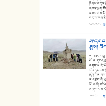
ཁྲིམས་གནོན་
མཁན་ཕྱག་སོག
རྣམས་མེས་མི
དང་ས་རིས་མ
2026-07-23
·
ཆུ
ས་དགའ་ར
རྒྱུས། བ
ས་བཅད་བཅུ་པ
པོ། ས་དགའ་རྫ
བཤད་པ་ཇི་ཡི
དེའི་དམངས་ཁྲ
ཞིག་ཡིན་པས་
མ་འབྲོག་གི་
པོ། མཚོ། མཚེ
ན་སྡུག་པས་ད
2026-07-21
·
ཆུ