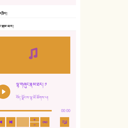
6. ཆོལ་གསུམ་བྲོ་གཞས། - སྒྲོན་གསལ།
ཁྲིད།
7. ལྷག་སྒྲོན་ལགས།
ང་རྣམ་ཐར།
8. ཆང་གཞས།
9. ཆང་གཞས། ༢
10. ཆང་གཞས། ༣
11. ལོ་གསར།
12. ལོ་གསར། ༢
ལྷ་གཞུང་རྣམ་ཐར། ༡
13. ཆུང་འདྲིས། - ཟླ་སྒྲོན།
བོད་ལྗོངས་ལྷ་མོ་ཚོགས་པ།
14. སྙིང་རྗེ་མོ། - ཚེ་འགྱུར་མེད།
00:00
15. ཤམ་པ་ལ་ཡི་སྲས་མོ།
16. ལྷ་བུ་དར་བུ།