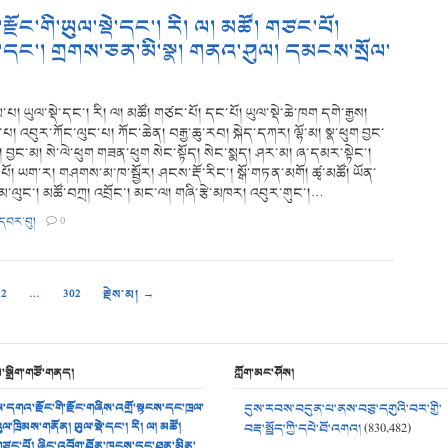
་རྫོང་གི་ཡུལ་སྡེ་དང་། རི། ལ། མཚོ། གཙང་པོ།
ེ་དང་། གྲགས་ཅན་མི་སྣ། གནའ་ཤུལ། དམངས་སྲོལ་
། ཡུལ་སྡེ་དང་། རི། ལ། མཚོ། གཙང་པོ། དང་པོ། ཡུལ་སྡེ་ཆེ་ཁག དགེ་རྒྱས།
་པ། འབུར་ཀོང་ལུང་པ། ཀོང་ཆེན། བརྒྱ་ཆུ་རབ། སྐེད་དཀར། ལྷོ་མ། སྣ་ཕུག བྱང་
ད། བྱང་མ། སེ་ལེ་ཕུག གཟན་ཕུག སེང་སྟོད། སེང་སྨད། ཤར་མ། ཞ་དམར་སྟེང་།
པོ། ཡག་ར། གཤགས་མ་ཁ་སྦྱོར། ཤངས་རྡོ་རིང་། སྒོ་གཏན་མགོ། ཚྭ་མཚོ། ཡོན་
མ་ལུང་། མཚོ་བཀྲ། འབྲོང་། མང་ལ། གཞི་རྩེ་མཁར། འབུར་གུང་།…
་དབར་བུ།
·
0
2
…
302
རྗེས་མ། →
མ་སྒྲིག་གཙོ་གནད།
ཀློག་མང་ཤོས།
་དགའ་རྫོང་གི་རྫོང་གཞིས་འགྲོ་སྟངས་དང་ཁྲལ་
དུས་རབས་བདུན་པ་ནས་བཅུ་དགུའི་བར་གྱི་
ུལ་ཁྲིམས་གནོན། ཡུལ་སྡེ་དང་། རི། ལ། མཚོ།
བརྡ་སྤྲོད་ཀྱི་དཔེ་ཐོ་འགའ།
(830,482)
ཙང་པོ། ཞིང་འབྲོག་ཐོན་ཁུངས་དང་ཐུན་མིན་