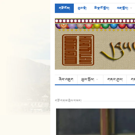
གཙོ་ངོས།
ཡུལ་སྡེ།
མི་སྣ་ངོ་སྤྲོད།
བརྡ་སྤྲོད།
ཞིབ་འཇུག
ཡུལ་སྲོལ།
གནའ་ཤུལ།
ག
གཙོ་གནས་སྤེལ་གསར།