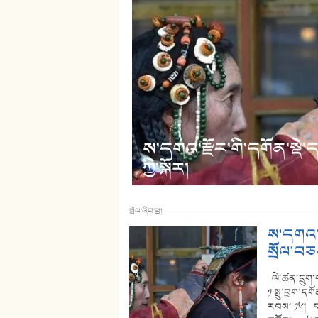
ི་ཆབ་སྲིད་འཕོ་
ས་དགའ་རྫོང་གི་དགོན་སྡེ
ཀྱི་སྐོར།
སྤེལ་ཞིབ་ཕྲ།
ས་དགའ་ར
སྲོལ་བཅས
ལེ་ཚན་དྲུག་
༡ སྤུ་བྲག་དག
རབས་ ༡༦། ད