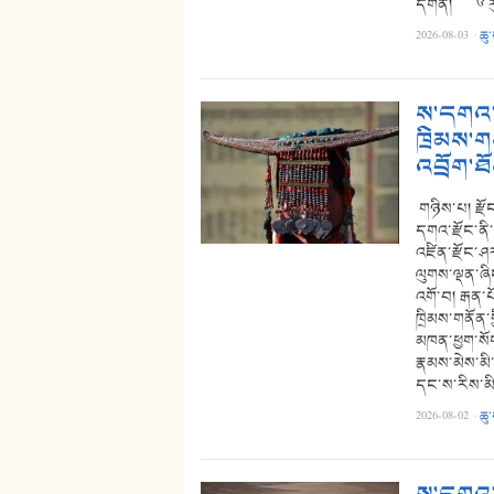
དགོན། ༦ རུ
2026-08-03
·
ཆུ
ས་དགའ་ར
ཁྲིམས་གན
འབྲོག་ཐ
གཉིས་པ། རྫོ
དགའ་རྫོང་ནི
འཛིན་རྫོང་ཤར
ལུགས་ལྡན་ཞི
འགོ་བ། རྒན་
ཁྲིམས་གནོན་
མཁན་ཕྱག་སོག
རྣམས་མེས་མི
དང་ས་རིས་མ
2026-08-02
·
ཆུ