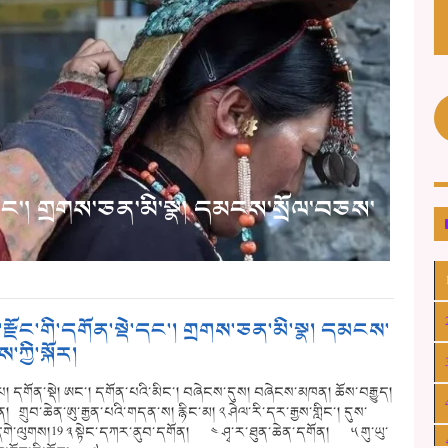
ས་དག
་དང་། གྲགས་ཅན་མི་སྣ། དམངས་སྲོལ་བཅས་
ཡུལ་
མིན་
ྫོང་གི་དགོན་སྡེ་དང་། གྲགས་ཅན་མི་སྣ། དམངས་
་ཀྱི་སྐོར།
པ། དགོན་སྡེ། ཨང་། དགོན་པའི་མིང་། བཞེངས་དུས། བཞེངས་མཁན། ཆོས་བརྒྱུད།
ོན། གྲུབ་ཆེན་ཨུ་རྒྱན་པའི་གདན་ས། རྙིང་མ། ༢ ཤེལ་རི་དར་རྒྱས་གླིང་། དུས་
གེ་ལུགས།19 ༣ སྟེང་དཀར་ནུབ་དགོན། ༤ ཤྭ་ར་ཐུན་ཆེན་དགོན། ༥ གུ་ཡུ་