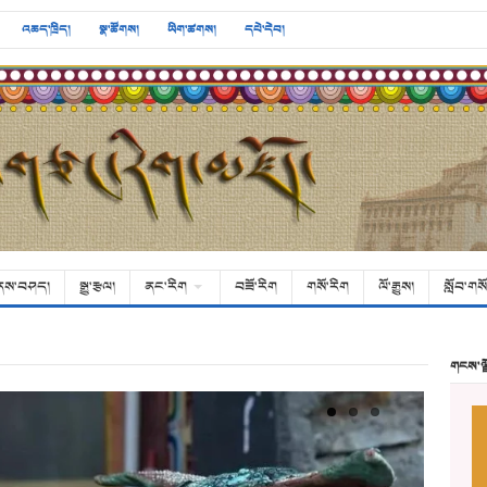
འཆད་ཁྲིད།
སྣ་ཚོགས།
ཡིག་ཚགས།
དཔེ་དེབ།
ནས་བཤད།
སྒྱུ་རྩལ།
ནང་རིག
བཟོ་རིག
གསོ་རིག
ལོ་རྒྱུས།
སློབ་གསོ
གངས་ལ