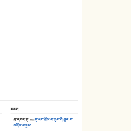
38. ཡབ་ཡུམ། - ཟླ་སྒྲོན།
39. དྲིལ་བུའི་སྐལ་སྒྲ། - ཟླ་སྒྲོན།
40. ང་ཚོ་ཕན་ཚུན་མཇལ་ནས། - ཟླ་སྒྲོན།
41. མཚན་ཚོགས་ཞབས་བྲོ་སྣ་མང་། - བོད་གཞས་ཕྱོགས་བསྒྲིགས།
མཆན།
ཆུ་དབར་བུ།
on
རུ་ལག་གྲོམ་པ་རྒྱང་གི་བྱུང་བ་
མདོར་བསྡུས།