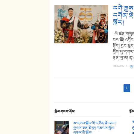
དགེ་རྒྱས
དགོན་སྡ
སྐོར།
ལེ་ཚན་གསུམ་པ
བར་ཚོ། འབྲོང
སྟོད། བྱང་སྨ
གྲོག་ཕུ་དཀར་
ཏན་ལུ་མ། ན་
2026-07-18
·
ཆུ
1
སྤེལ་གསར་ཤོས།
རྩོ
ས
ས་དགའ་རྫོང་གི་དགོན་སྡེ་དང་།
གྲགས་ཅན་མི་སྣ། དམངས་སྲོལ་
འ
བཅས་ཀྱི་སྐོར།
ག