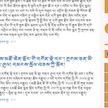
། དགེ་རྒྱས་རྫོང་། ལེ་ཚན་དང་པོ། རྫོང་གི་མིང་དང་ས་བབ་ཆགས་ཚུལ། དང་
་རྫོང་གི་མིང་ཐོགས་ཚུལ། དེ་སྔའི་དགེ་རྒྱས་ཚོ་པ་དང་། འབོང་པ་སེང་སྟོད་སྨད།
མ་དང་། བྱང་པ། ཡག་ར། བསེ་ལེ་ཕུག གཞུང་པ། འབྲོག་སྡེ། ཁམས་སྡེ་སོགས་ཚོ་
ཡོད་པ་རྣམས་གཅིག་ཏུ་བསྒྲིལ་ནས་དེང་དགེ་རྒྱས་རྫོང་ཞེས་འབོད་མུས་
ང་གོང་གསལ་ཡུལ་སྡེ་རྣམས་ཀྱི་སྤྱི་མིང་དུ་དགེ་རྒྱས་རྫོང་ཞེས་བཏགས་ནས་
ཡོད། དེང་གི་དགེ་རྒྱས་རྫོང་ཆགས་ཡུལ་དེ་ནི་དོན་དངོས་སུ་ལོ་རྒྱུས་ཐོག་གི་དགེ་
ང་འབྲེལ་བ་མེད། གང་ལགས་ཤེ་ན། གནས་དེ་ནི་འབོང་པ་སེང་སྨད་ཀྱི་གྲགས་ཅན་
ཕུག་གམ་གནས་ཕུག་ཡོད་སར་ཆགས་ཡོད་པས་སོ།།
་དབར་བུ།
·
0
་མཚོ་ཆེན་རྫོང་གི་དགོན་སྡེ་དང་། གྲགས་ཅན་མི་
་ཤུལ། དམངས་སྲོལ་བཅས་ཀྱི་སྐོར།
། དགོན་སྡེ་དང་། གྲགས་ཅན་མི་སྣ། གནའ་ཤུལ། དང་པོ། དགོན་སྡེ། ཨང་། དགོན་
ེངས་དུས། བཞེངས་མཁན། ཆོས་བརྒྱུད། ༡ འབོ་དཀར་དགོན། ཕྱི་ལོ་ ༡༨༨༥། བླ་མ་
ོད་ཟེར། བཀའ་བརྒྱུད། ༢ མཚོ་ཆེན་ཇོ་མོ་དགོན། ཕྱི་ལོ་ ༡༨༨༥། ཇོ་མོ་ཀུན་བཟང་
་བརྒྱུད། ༣ མཚོ་ཆེན་སྨན་སྡོང་དགོན། ཕྱི་ལོ་ ༡༨༦༧། བླ་མ་ཀརྨ་ངེས་དོན་བསྟན་
ྒྱུད། ༤ སྤེན་ལྷ་ཁང་། དུས་རབས་ ༡༩། བསོད་ནམས་ནོར་བུ། བཀའ་བརྒྱུད།
་དབར་བུ།
·
0