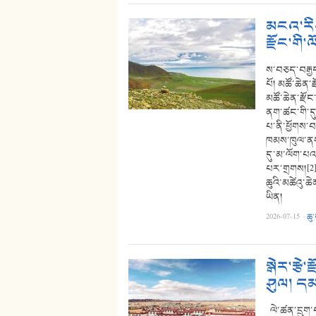
མངའ་རིས
རྫོང་གི་
ས་བཅད་བརྒྱད
པོ། མཚོ་ཆེན་ར
མཚོ་ཆེན་རྫོང
ནག་ཚང་གི་དུད
པ་ནི་ཕྱོགས་བ
ཁམས་ཁུལ་ནས
དུ་མ་ལོག་པའམ
པར་གྲགས།[2] 
ཆུའི་མཚེའུ་
ཡིན།
2026-07-15
·
ཆུ
སྒེར་རྩེ
ཤུལ། དམ
ལེ་ཚན་དྲུག་པ