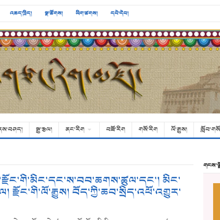
འཆད་ཁྲིད།
སྣ་ཚོགས།
ཡིག་ཚགས།
དཔེ་དེབ།
ནས་བཤད།
སྒྱུ་རྩལ།
ནང་རིག
བཟོ་རིག
གསོ་རིག
ལོ་རྒྱུས།
སློབ་གསོ
གངས་ལ
ས་རྫོང་གི་མིང་དང་ས་བབ་ཆགས་ཚུལ་དང་། མིང་
། རྫོང་གི་ལོ་རྒྱུས། བོད་ཀྱི་ཆབ་སྲིད་འཕོ་འགྱུར་