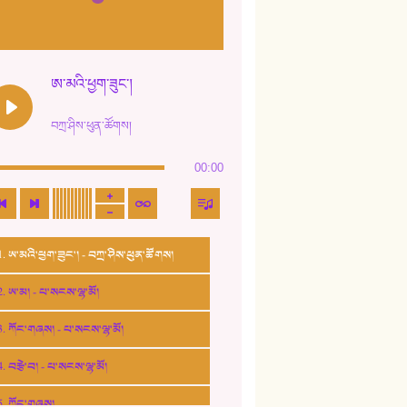
ཨ་མའི་ཕྱག་ཟུང་།
བཀྲ་ཤིས་ཕུན་ཚོགས།
00:00
1. ཨ་མའི་ཕྱག་ཟུང་། - བཀྲ་ཤིས་ཕུན་ཚོགས།
2. ཨ་མ། - པ་སངས་ལྷ་མོ།
3. ཀོང་གཞས། - པ་སངས་ལྷ་མོ།
4. བརྩེ་བ། - པ་སངས་ལྷ་མོ།
5. ཀོང་གཞས།