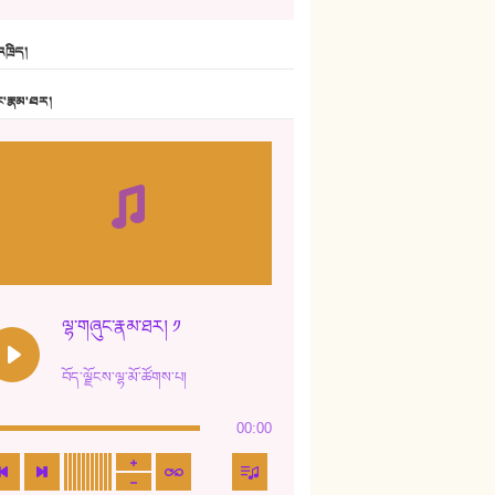
6. ཆོལ་གསུམ་བྲོ་གཞས། - སྒྲོན་གསལ།
ཁྲིད།
7. ལྷག་སྒྲོན་ལགས།
ང་རྣམ་ཐར།
8. ཆང་གཞས།
9. ཆང་གཞས། ༢
10. ཆང་གཞས། ༣
11. ལོ་གསར།
12. ལོ་གསར། ༢
ལྷ་གཞུང་རྣམ་ཐར། ༡
13. ཆུང་འདྲིས། - ཟླ་སྒྲོན།
བོད་ལྗོངས་ལྷ་མོ་ཚོགས་པ།
14. སྙིང་རྗེ་མོ། - ཚེ་འགྱུར་མེད།
00:00
15. ཤམ་པ་ལ་ཡི་སྲས་མོ།
16. ལྷ་བུ་དར་བུ།