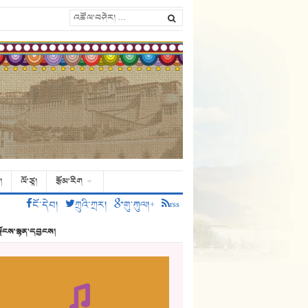
།
ལོ་ཙཱ།
རྩོམ་རིག
ངོ་དེབ།
ཀྲུའི་ཀྲར།
གུ་ཀུལ།+
rss
ྗོངས་སྙན་དབྱངས།