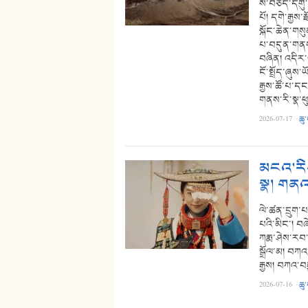
ས་བཅད་དགུ་པ
པོ། དགེ་རྒྱས
སྐོང་ཆེན་གསུ
པ་བདུན་གནས་
བཞིན། འདིར་ཡ
ངོ་སྤྲོད་ཞུས་
རྒྱས་ཚོ་པ་ད
གནས་རི་སྣ་
2026-07-17
·
ཆུ
མངའ་རིས
སྣ། གནའ
ལེ་ཚན་དྲུག་པ
པའི་མིང་། བཞ
ཀརྨ་ཤེས་རབ་འ
སྒྲོལ་མ། བཀའ
རྒྱས། བཀའ་བར
2026-07-16
·
ཆུ