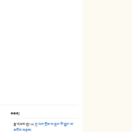
27. ལྕེ་བདེ་ཞོལ་གྱི་པང་གདན།
28. སྟོད་གཞས། - ཕན་ཐོག
29. རྣམ་བུ། - འཕྱོངས་ཞོལ་སྒྲོལ་མ།
30. སི་ལིང་འབྲི་མོ། - ཕན་ཐོག
31. ཕ་ཡུལ་ཡར་ཀླུང་།
32. ཨ་མ།
33. འཛོམས་པའི་ལམ།
34. ཉི་མ་སེམས་ལ་ཞོག་དང་། - ཟླ་སྒྲོན།
35. ང་ཚོ་ཕན་ཚུན་མཇལ་ནས། - ཟླ་སྒྲོན།
36. ཟླ་གཞོན་སྙན་དབྱངས། - ཟླ་སྒྲོན།
མཆན།
37. མཚོ་སྔོན་པོ། - ཟླ་སྒྲོན།
ཆུ་དབར་བུ།
on
རུ་ལག་གྲོམ་པ་རྒྱང་གི་བྱུང་བ་
མདོར་བསྡུས།