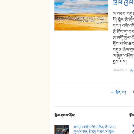
ཁྲལ་འུལ
ས་བཅད་བདུན་
པོ། སྒེར་རྩེ་ར
དང་། བསེ་འཁ
རྩེ་རྫོང་དུ་
ཨ་མདོ་ཁུལ་སོ
གྲོང་པ་མི་ཚ
བདུན་ཞེས་གྲ
ལ་རྐུན་འཕྲོག
བྱས་པས།
2026-07-10
·
ཆུ
← སྔོན་མ།
སྤེལ་གསར་ཤོས།
རྩོ
ས
ས་དགའ་རྫོང་གི་དགོན་སྡེ་དང་།
གྲགས་ཅན་མི་སྣ། དམངས་སྲོལ་
འ