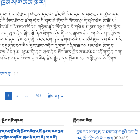
་ཁྲིམས་གནོན་སྐོར།
པ། སྒེར་རྩེ་རྫོང་། ལེ་ཚན་དང་པོ། རྫོང་གི་མིང་དང་ས་བབ་ཆགས་ཚུལ། དང་
ྫོང་གི་མིང་ཐོགས་ཚུལ། དེང་གི་སྒེར་རྩེ་རྫོང་གི་ཁོངས་སུ་དེ་སྔའི་སྒེར་རྩེ་ཚོ་པ་
ོར་ཚོ་པའི་མངའ་ཁོངས་གཉིས་ཚུད་ཡོད་ཅིང་དེ་གཉིས་མཉམ་བསྡུས་ཀྱིས་སྒེར་
བཏགས། ཡུལ་དེར་སྒེར་རྩེ་ཞེས་ཐོགས་དོན་ནི་བར་སྐབས་ཤིག་ལ། བོད་ཤར་ཕྱོགས་
ག་པོ་དུང་ཏོག་ཅན་གྱི་མངའ་འོག་ཏུ་གཏོགས་པའི་སྒེར་རྩེའི་ཡུལ་ནས་ཡོང་བའི་
ང་བདུན་མངའ་རིས་བྱང་ཐང་འབྲོག་ཁུལ་དུ་གཞིས་ཆགས་པར་སྒེར་རྩེ་དུད་
གས་ཤིང་། མི་འཁྱམ་དེ་དག་ཡུལ་དེར་ཐོག་མར་སླེབས་མཚམས་འབྲོག་དུད་ཁག་
་བཅོམ་གསུམ་སོགས་ཚུལ་མིན་རྩིང་སྤྱོད་དང་ཁྲིམས་འགལ་གྱི་བྱ་བ་ཅི་རིགས་
་དབར་བུ།
·
0
1
2
3
…
302
རྗེས་མ། →
མ་སྒྲིག་གཙོ་གནད།
ཀློག་མང་ཤོས།
་དགའ་རྫོང་གི་རྫོང་གཞིས་འགྲོ་སྟངས་དང་ཁྲལ་
དུས་རབས་བདུན་པ་ནས་བཅུ་དགུའི་བར་གྱི་
ུལ་ཁྲིམས་གནོན། ཡུལ་སྡེ་དང་། རི། ལ། མཚོ།
བརྡ་སྤྲོད་ཀྱི་དཔེ་ཐོ་འགའ།
(830,483)