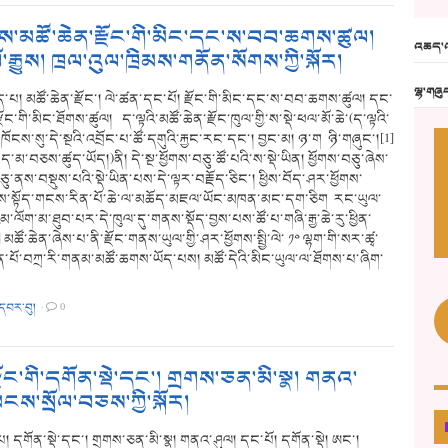
་མཚོ་ཆེན་རྫོང་གི་མིང་དང་ས་བབ་ཆགས་ཚུལ།
འཆད་འ
ལོ་རྒྱུས། ཁྲལ་འུལ་ཁྲིམས་གནོན་སོགས་ཀྱི་སྐོར།
ལྷ་གཞུ
་པ། མཚོ་ཆེན་རྫོང་། ལེ་ཚན་དང་པོ། རྫོང་གི་མིང་དང་ས་བབ་ཆགས་ཚུལ། དང་
ྫོང་གི་མིང་ཐོགས་ཚུལ། ད་ལྟའི་མཚོ་ཆེན་རྫོང་ཁུལ་གྱི་ས་སྡེ་ཕལ་མོ་ཆེ་(ད་ལྟའི་
་ཁོངས་སུ་དེ་སྔའི་འབྲོང་པ་ཚོ་དགུའི་རྐྱང་རང་དང་། བྱང་མ། ཉ་ག ཉི་གཞུང་།[1]
་མ་བཅས་ཚུད་ཡོད།)ནི། དེ་སྔ་ཕྱོགས་བཅུ་ཚོ་པའི་ས་སྡེ་ཡིན། ཕྱོགས་བཅུ་ཞེས་
ཅུ་ནས་བསྡུས་པའི་སྡེ་ཡིན་པས་དེ་ལྟར་བརྗོད་ཅིང་། ཕྱིས་བོད་ཤར་ཕྱོགས་
་སྟོད་གངས་རིན་པོ་ཆེ་ལ་མཆོད་མཇལ་ཡོང་མཁན་མང་དག་ཅིག རང་ཡུལ་
་ལོག་མ་ཐུབ་པར་དེ་ཁུལ་དུ་གནས་སྡོད་བྱས་པས་ཚོ་པ་གཞི་རྒྱ་ཆེ་རུ་ཕྱིན་
མཚོ་ཆེན་ཞེས་པ་ནི་རྫོང་གནས་ཡུལ་གྱི་ཤར་ཕྱོགས་སྤྱི་ལེ་ ༡༠ ལྷག་གི་སར་ཚྭ་
ཆེན་པོ་བཀྲ་རི་གནམ་མཚོ་ཆགས་ཡོད་པས། མཚོ་དེའི་མིང་ཡུལ་ལ་ཐོགས་པ་ཞིག་
་དབར་བུ།
·
0
་རྫོང་གི་དགོན་སྡེ་དང་། གྲགས་ཅན་མི་སྣ། གནའ་
ངས་སྲོལ་བཅས་ཀྱི་སྐོར།
། དགོན་སྡེ་དང་། གྲགས་ཅན་མི་སྣ། གནའ་ཤུལ། དང་པོ། དགོན་སྡེ། ཨང་།