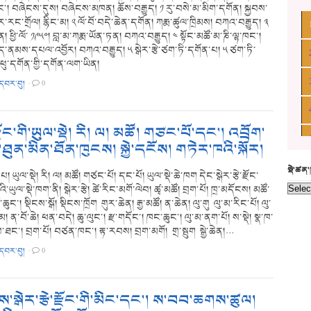
ང་། བཞེངས་དུས། བཞེངས་མཁན། ཆོས་བརྒྱུད། ༡ རུ་བསེ་མ་མིག་དགོན། སྐྱབས་
ང་གྲོལ། རྙིང་མ། ༢ ལོ་བོ་བདེ་ཆེན་དགོན། ཀརྨ་ཚུལ་ཁྲིམས། བཀའ་བརྒྱུད། ༣
། ཕྱི་ལོ་ ༡༩༥༠། བླ་མ་ཀརྨ་ཡོན་ཏན། བཀའ་བརྒྱུད། ༤ སྟོང་མཚོ་མ་ཎི་ལྷ་ཁང་།
ད་ནམས་དཔལ་འབྱོར། བཀའ་བརྒྱུད། ༥ སྒེར་རྩེ་ཙག་ཏི་དགོན་པ། ༥ ཙག་ཏི་
ཕུ་དགོན་གྱི་དགོན་ལག་ཡིན།
་དབར་བུ།
·
0
་རྫོང་གི་ཡུལ་སྡེ། རི། ལ། མཚོ། གཙང་པོ་དང་། འབྲོག་
ུན་མིན་ཐོན་ཁུངས། སྐྱེ་དངོས། གཏེར་ཁའི་སྐོར།
སྡེ་ཚན
 ཡུལ་སྡེ། རི། ལ། མཚོ། གཙང་པོ། དང་པོ། ཡུལ་སྡེ་ཆེ་ཁག དེང་སྒེར་རྩེ་རྫོང་
ི་ཡུལ་སྡེ་ཁག་ནི། སྒེར་རྩེ། ཚེ་རིང་མགོ་ལེབ། ཚྭ་མཚོ། བྲག་པོ། ཁྲ་མདོངས། མཚོ་
ོ་ཆུང་། སྡིངས་སྒོ། སྡིངས་ཁྲོག གུར་ཆེན། རྒྱ་མཚོ། ན་ཆེན། ལུ་གུ ལུ་མ་རིང་པོ། ལུ་
ོ་མ། ན་བོ་ཆེ། ཕན་བདེ། ཆུ་ལུང་། རྫ་གདོང་། ཁང་ཆུང་། ལུ་མ་ནག་པོ། ས་སྡེ། སྣ་ཁ་
་ཐང་། བྲག་པོ། བཙན་ཁང་། རྟ་རབས། བྲག་མགོ། གྲ་སྦུག སྒྱེ་ཆེན།…
་དབར་བུ།
·
0
་སྒེར་རྩེ་རྫོང་གི་མིང་དང་། ས་བབ་ཆགས་ཚུལ།