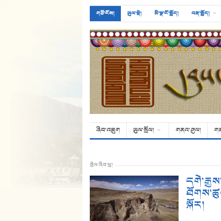
གཙོ་ངོས།
ཡུལ་སྡེ།
མི་སྣ་ངོ་སྤྲོད།
བརྡ་སྤྲོད།
ཞིབ་འཇུག
ཡུལ་སྲོལ།
གནའ་ཤུལ།
ག
སྤེལ་ཞིབ་ཕྲ།
དགེ་རྒྱ
ཐོགས་ཚུལ
སྐོར།