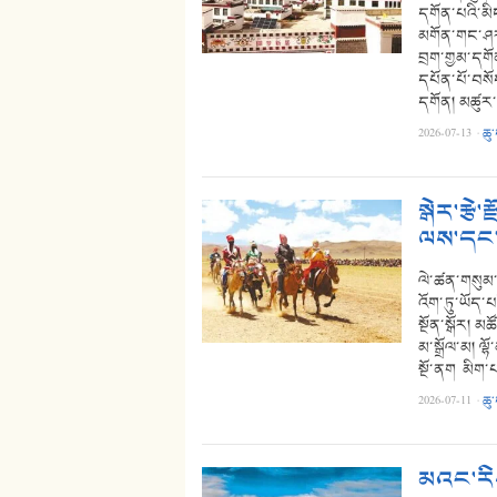
དགོན་པའི་མི
མགོན་གང་ཤར་ར
བྲག་གྱམ་དགོན
དཔོན་པོ་བསོ
དགོན། མཚུར་
2026-07-13
·
ཆུ
སྒེར་རྩེ
ལས་དང་ཐ
ལེ་ཚན་གསུམ་པ།
འོག་ཏུ་ཡོད་པའ
སྔོན་སྒོར། མཚ
མ་སྒྲོལ་མ། ལྷ
སྔོ་ནག མིག་པ
2026-07-11
·
ཆུ
མའང་རིས