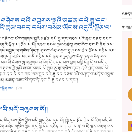
འཆད་འ
་གཤེགས་པའི་གཟུགས་སྐུའི་མཚན་དཔེ་རྒྱུ་དང་
ི་རྣམ་བཤད་དཔག་བསམ་ཡོངས་འདུའི་ལྗོན་པ།
ལྷ་གཞུ
ན་གཤེགས་པའི་གཟུགས་སྐུའི་མཚན་དཔེ་རྒྱུ་དང་བཅས་པའི་རྣམ་བཤད་དཔག་
ུའི་ལྗོན་པ། རྩོམ་པ་པོ། འཇམ་དཔལ་རྒྱལ་མཚན། གང་གིས་དང་པོ་ཉིད་ནས་
་བསྐྱེད་མ་གཡོས་ཤིང་།། གྲངས་མེད་གསུམ་དུ་རླབས་ཆེན་ཚོགས་གཉིས་རབ་
ི་མཐུས།། མཚན་བཟང་སོ་གཉིས་དཔེ་བྱད་བརྒྱད་ཅུས་ཡོན་ཏན་མངོན་པར་
བས་མི་ངོམས་སྐུ་གཟུགས་མཆོག་དེར་དང་བས་ཕྱག་བགྱི་འོ།། དེ་ལ་འདིར་
་གཟུགས་ཀྱི་སྐུའི་མཚན་བཟང་པོ་སུམ་ཅུ་རྩ་གཉིས་དང་། དཔེ་བྱད་བཟང་པོ་
དབྱེ་བ་དང་དེ་དག་གང་ལས་བྱུང་བའི་རྒྱུ་དང་བཅས་པའི་བཤད་པ་མདོར་བསྡུས་
ུམ། མཚན་བཟང་པོ་དང་དེ་དག་གི་རྒྱུ་བཤད་པ་དང་།
མ་སྒྲིག་པས།
·
0
ྩ་ཡི་མདོ་བཞུགས་སོ།།
ང་ཡིད་ལས་སྐྱེས་ཀྱིས་འདི་སྐད་ཅེས་ཞུས་སོ། །ཀྱེ་དྲང་སྲོང་ཆེན་པོ་རིག་པའི་ཡེ་
ེག་མཐོང་གཉིས་ཀྱིས་ནད་ཀྱི་ངོས་འཛིན་པ། ། རེག་པ་རྩ་ལ་ཇི་ལྟར་བརྟག་པར་