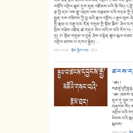
རིམ་ཟིན་བྲིས་མཁས་པའི་ཡིད་འཕྲོག ༢ ལམ་རིམ་སྡོམ་ཚ
གཙོའི་འགྲེལ་ཆུང་དུས་མུན་འཇོམས་པའི་ཉི་འོད། ༥ བློ་
སྔ་ཕྱི་དང་ལས་རྒྱུ་འབྲས་ལས་བརྩམས་པའི་གཏམ་གྱི
སྤྱན་རས་གཟིགས་ཀྱི་བླ་མའི་རྣལ་འབྱོར། ༩ རྒྱལ་སྲས་ཞ
གྱི་རྣམ་པ་བརྒྱ་དང་དོན་གསུམ་གྱི་སྡོམ་ཚིག་ ཤེལ་དཀར་
བྲིས་གཅེས་འཛིན་ཚ་གདུང་སེལ་བའི་ཁ་བའི་རེག་པ། ༡
བུ། ༡༦ སྡོམ་གསུམ་ལ་དྲན་ཤེས་བསྟེན་ཚུལ་སྐལ་བཟང་
འགྲེལ་མཁས་པ་དགའ་སྐྱེད།…
2016-12-04
·
རྩོམ་སྒྲིག་པས།
·
0
ཚངས་དབ
༄༅། །
སརྦཛྙཝཱགཱིནྡྲ
༄༅། །ཐམས་ཅ
ཕུལ་དུ་བྱུང་
བཞུགས་སོ།།
འབྲེལ་བའི་ག
ཕེབས་པའི་སྐ
སྐབས།
2016-12-04
·
རྩོ