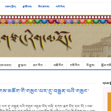
འཆད་ཁྲིད།
སྣ་ཚོགས།
ཡིག་ཚགས།
དཔེ་དེབ།
ནས་བཤད།
སྒྱུ་རྩལ།
ནང་རིག
བཟོ་རིག
གསོ་རིག
ལོ་རྒྱུས།
སློབ་གསོ
གངས་ལ
ས་མཆོག་གི་གསུང་པར་དུ་བསྐྲུན་པའི་གསུང་
་པར་དུ་བསྐྲུན་པའི་གསུང་འབུམ་པོད་བཞི་ དཀར་ཆག པོད་དང་པོ། ༡ ལམ་