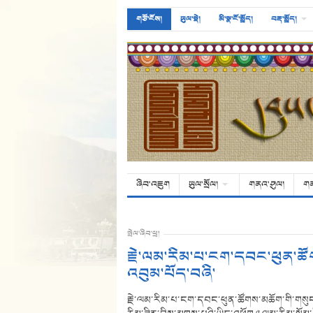
གཙོ་ངོས།
ཡུལ་སྡེ།
མི་སྣ་ངོ་སྤྲོད།
བརྡ་སྤྲོད།
ཞིབ་འཇུག
ཡུལ་སྲོལ།
གནའ་ཤུལ།
ག
སྤེལ་ཞིབ་ཕྲ།
རྗེ་ལམ་རིམ་པ་ངག་དབང་ཕུན་ཚོག
འབུམ་པོད་བཞི་
རྗེ་ལམ་རིམ་པ་ངག་དབང་ཕུན་ཚོགས་མཆོག་གི་གསུང