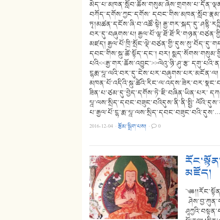
མེད་པ་མཁན་སློབ་ཆོས་གསུམ་ཞེས་གྲགས་པ་དོན་ལ
བཀོད་དགོས་ཀྱང་དགོས་ དབང་གིས་མཁན་སློབ་རྣམ་གཉི
ཏྭ།མཚན་དངོས་ཞི་བ་འཚོ་སྟེ། རྒྱ་གར་སྐད་དུ་ཤནྟི་རཀྵི
བར་དུ་བཞུགས་པ། རྒྱལ་པོ་ལྷ་ཐོ་ཐོ་རི་གཉན་བཙན་གྱི་
མཛད། རྒྱལ་པོ་ཁྲི་སྲོང་ལྡེ་བཙན་གྱི་དུས་སུ་བོད་ད
དབང་གིས་སྐུ་ཚེ་སྟོད་དང་། བར། སྨད་སོགས་གསུམ་
པའི<<རྒྱ་གར་ཆོས་འབྱུང་>>ལེའུ་ཉི་ཤུ་རྩ་ དགུ་པའི་ནང་བ
ངྷརྨ་པྰ་ལའི་བར་དུ་ངེས་པར་བཞུགས་པར་མངོན་ལ། བོད
མཁན་པོ་འདིའི་སྐུ་ཚེའི་རིང་ལ་འདས་ཟེར་བར་སྣང་
ཟིན་པ་ཙམ་དུ་བྱེད་དགོས་ཏེ་ཇི་བཞིན་ཡིན་པར་ དཀའ
པྰ་ལས་སྲིད་དབང་བཟུང་བའིདུས་ནི་ནི་སྤྱི་ ལོའི་
པ་རྒྱལ་པོ་ངྷ་རྨ་པྰ་ལས་སྲིད་དབང་བཟུང་བའི་དུས་
2016-12-04
·
རྩོམ་སྒྲིག་པས།
·
0
རོང་སྟོ
མཛོད།
༄༅།།རོང་སྟོ
ཤེས་བྱ་ཀུན་
ཤཱཀྱའི་བསྟན