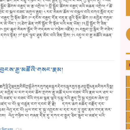
ིག་ཚིག་རྐང་བཅུ་གཉིས་པ། ༣ ལམ་སྒྲོན་གྱི་འགྲེལ་པ་ཡིད་ཀྱི་སྟེགས་བུ། ༤ ལམ་
སྦྱོང་ཚིགས་བརྒྱད་མ་རྩ་འགྲེལ། ༦ བློ་སྦྱོང་ཚིགས་བརྒྱད་མའི་མཆན་འགྲེལ། ༧ ཚེ་
་ཕྲེང་བ་སྐལ་བཟང་མགུལ་རྒྱན། ༨ རང་སེམས་ཆོས་ལ་བསྐུལ་བའི་བཀའ་སློབ་དང་
ེ་བརྒྱད་ཀྱི་སྡོམ་ཚིག ༡༠ དངོས་བརྒྱད་དོན་བདུན་ཅུའི་སྡོམ་ཚིག ༡༡ མཁྱེན་གསུམ་
མེ་ལོང༌། ༡༢ ཐེག་ཆེན་གསོ་སྦྱོང་གི་སྡོམ་པའི་ཕན་ཡོན། ༡༣ བློ་སྦྱོང་གི་ཟིན་
༤ བྱང་ཆུབ་སེམས་སྦྱོང་གི་གདམས་པ་གཅེས་འཛིན། ༡༥ བསླབ་བྱ་སྙིང་གི་གཟེར་
དགའ་སྟོན། ༡༧ སྤང་ལྟུང་ཐུན་མོང་བའི་ཟིན་བྲིས། ༡༨ འདུལ་བ་རྒྱ་མཚོའི་མཆན་
ྱངས་རྒྱ་མཚོའི་གསང་རྣམ།
དྷརྨཀཱིརྟྟིཤྲཱིབྷདྲསྱབིམོཀྵབྷྲྀཤཾཀརསུཀཐཱམདྷུརདེབཏམྦུརསྱཏནྟྲཤབྡགྷོཥནཱམབིཧརཏིསྨ།
ད་མཁྱེན་པ་ངག་དབང་ཆོས་གྲགས་རྒྱ་མཚོ་དཔལ་བཟང་པོའི་རྣམ་པར་ཐར་པ་
བའི་མཛད་པ་བཟང་པོའི་གཏམ་སྙན་ལྷའི་ཏམྦུ་རའི་རྒྱུད་ཀྱི་སྒྲ་དབྱངས་ཞེས་བྱ་
 མཛད་པ་པོ། ལྷ་བཙུན་ངག་དབང་རྡོ་རྗེ། དཀར་ཆག མཆོད་བརྗོད་དང་
ཏམ། ལེའུ་དང་པོ། ཡུལ་གང་དུ་སྐུ་འཁྲུངས་པ་དང་རབ་ཏུ་བྱུང་ནས་གདན་སར་
བས། ལེའུ་གཉིས་པ། གཞན་དོན་དུ་དཀའ་བ་སྤྱད་ཅིང་སྒྲུབ་པ་མཛད་པའི་
མ་སྒྲིག་པས།
·
0