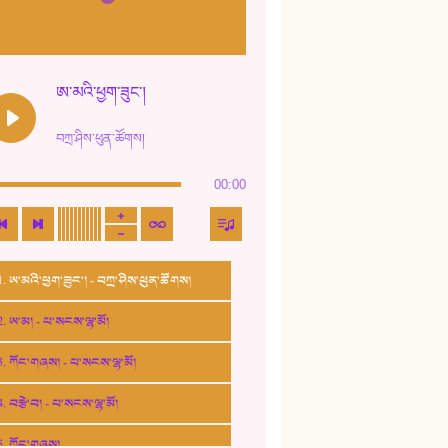
ཨ་མའི་ཕྱག་ཟུང་།
བཀྲ་ཤིས་ཕུན་ཚོགས།
00:00
1. ཨ་མའི་ཕྱག་ཟུང་། - བཀྲ་ཤིས་ཕུན་ཚོགས།
2. ཨ་མ། - པ་སངས་ལྷ་མོ།
3. ཀོང་གཞས། - པ་སངས་ལྷ་མོ།
4. བརྩེ་བ། - པ་སངས་ལྷ་མོ།
5. ཀོང་གཞས།