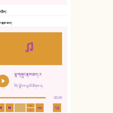
6. ཆོལ་གསུམ་བྲོ་གཞས། - སྒྲོན་གསལ།
ཁྲིད།
7. ལྷག་སྒྲོན་ལགས།
ང་རྣམ་ཐར།
8. ཆང་གཞས།
9. ཆང་གཞས། ༢
10. ཆང་གཞས། ༣
11. ལོ་གསར།
12. ལོ་གསར། ༢
ལྷ་གཞུང་རྣམ་ཐར། ༡
13. ཆུང་འདྲིས། - ཟླ་སྒྲོན།
བོད་ལྗོངས་ལྷ་མོ་ཚོགས་པ།
14. སྙིང་རྗེ་མོ། - ཚེ་འགྱུར་མེད།
00:00
15. ཤམ་པ་ལ་ཡི་སྲས་མོ།
16. ལྷ་བུ་དར་བུ།