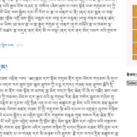
བ་ཆུ་ལ་ཇི་ལྟར་བརྟག་པར་བགྱི། །གལ་འགག་བཞི་ཡི་འཁྲུལ་སོ་ཇི་ལྟར་བསལ། །
་པའི་རྒྱལ་པོས་བཤད་དུ་གསོལ། །ཞེས་ཞུས་པ་ལས། སྟོན་པས་གསུངས་པ། ཀྱེ་
་པོ་ཡིད་ལས་སྐྱེས། དང་པོ་རེག་པ་རྩ་ལ་བརྟག་པ་ནི། །ནད་དང་སྨན་པ་བརྡ་
པ་རྩ། །སྔོན་འགྲོ་ཟས་སྤྱོད་བསླབ་དང་བལྟ་དུས་བསྟན། །བལྟ་གནས་མནན་ཚད་
པ་ཡིས། །ཐ་མལ་རྩ་ལ་རྩ་རྒྱུད་གསུམ་དུ་བརྟག །དུས་བཞིའི་རྩ་ལ་ཁམས་ལྔ་
། །ངོ་མཚར་རྩ་བདུན་ནད་མེད་མི་ལ་བལྟ། །ནད་དང་ནད་མེད་འཕར་བའི་གྲངས་
མ་སྒྲིག་པས།
·
0
ྣམ།
སྡེ་ཚན
ོ་བཟང་འཕྲིན་ལས། ༄༅།།རྣམ་དག་སྡོམ་གསུམ་ནོར་བུས་ཡོངས་གཏམས་ཞི་དུལ་
་འདབ་རབ་རྒྱས་བྱང་ཆུབ་ཐུགས་ཀྱི་པདྨ་དཀར།། གཞན་ཕན་ཐུགས་རྗེའི་དྲི་
ལ།། མ་ནོར་ལམ་སྟོན་ས་མཁན་ཟླ་མེད་བདག་ཉིད་ཆེན་པོ་ཞི་བ་འཚོ།། ཟབ་ལམ་
་ཀྱི་ཁམས།། ཡོངས་དར་རྒྱལ་བའི་སྐུ་གསུམ་རིན་ཆེན་གསེར་སྦྱངས་གཤིས་སུ་
་བརྙེས་མ་རུངས་འདྲེ་སྲིན་འདུལ་བ་ལ།། མཚུངས་ཟླ་མེད་པའི་གངས་ཅན་སྐྱབས་
ན་ཕན་ལེགས་མཛད་བཟང་པོ་ཁྲི་གདུགས་ཉི་མའི་དཔལ་ལ་འགྲན།། ལུགས་གཉིས་
ེའི་དཔལ་སྦྱོར།། མ་འདྲེས་བླང་དོར་གཟུགས་བརྙན་ཀུན་གསལ་རིན་ཆེན་ནོར་
ན་པོ་བདེ་བླག་འབྱེད་མཁས་ཁྲི་སྲོང་རྗེ།། ཞེས་སྙན་ཚིག་དང་འབྲེལ་བའི་བསྔགས་
ནི། གངས་ཅན་ལྗོངས་འདིར་ལུགས་གཉིས་ཀྱི་བཀའ་ཁྲིམས་བཟང་བོའི་ཁྱབ་པར་
ས་སུ་མཛད་པ་ལ་གཞན་དང་མི་མཉམ་པའི་ཐུགས་ རྗེ་དང་བཀའ་དྲིན་མཚུངས་ཟླ་