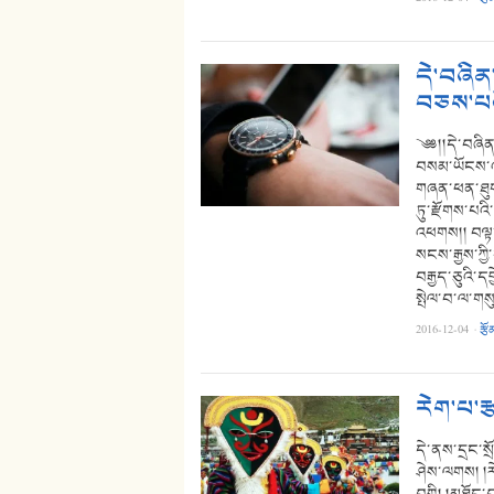
དེ་བཞིན
བཅས་པའ
༄༅།།དེ་བཞི
བསམ་ཡོངས་འད
གཞན་ཕན་ཐུགས
ཏུ་རྫོགས་པའ
འཕགས།། བལྟ་
སངས་རྒྱས་ཀྱི
བརྒྱད་ཅུའི་
སྤེལ་བ་ལ་གས
2016-12-04
·
རྩོ
རེག་པ་ར
དེ་ནས་དྲང་སྲོ
ཤེས་ལགས། །ར