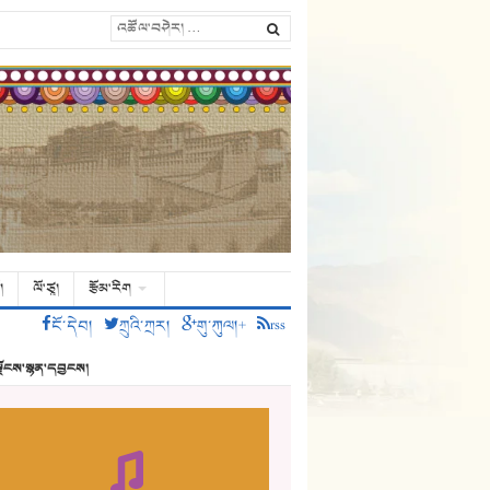
།
ལོ་ཙཱ།
རྩོམ་རིག
ངོ་དེབ།
ཀྲུའི་ཀྲར།
གུ་ཀུལ།+
rss
ྗོངས་སྙན་དབྱངས།