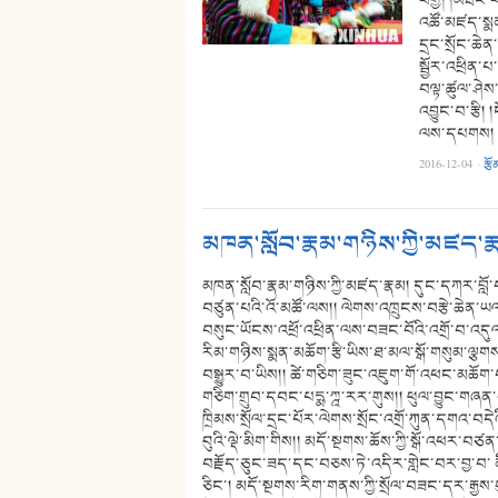
བགྱི། །མཐོང་
འཚོ་མཛད་སྨན
དྲང་སྲོང་ཆེན
སྦྱོར་འཕྲིན་
བལྟ་ཚུལ་ཤེས་
འབྱུང་བ་རྩི
ལས་དཔགས།
2016-12-04
·
རྩོ
མཁན་སློབ་རྣམ་གཉིས་ཀྱི་མཛད་ར
མཁན་སློབ་རྣམ་གཉིས་ཀྱི་མཛད་རྣམ། དུང་དཀར་བླ
བཙུན་པའི་འོ་མཚོ་ལས།། ལེགས་འཁྲུངས་བརྩེ་ཆེན་ཡལ
བསུང་ཡོངས་འཕྲོ་འཕྲིན་ལས་བཟང་བོའི་འགྲོ་བ་འདུ
རིམ་གཉིས་སྨན་མཆོག་རྩི་ཡིས་ཐ་མལ་སྒོ་གསུམ་ལྕགས
བསྒྱུར་བ་ཡིས།། ཚེ་གཅིག་ཟུང་འཇུག་གོ་འཕང་མཆོག
གཅིག་གྲུབ་དབང་པདྨ་ཀྰ་རར་གུས།། ཕུལ་བྱུང་གཞ
ཁྲིམས་སྲོལ་དྲང་པོར་ལེགས་སྲོང་འགྲོ་ཀུན་དགའ་བད
བུའི་ལྡེ་མིག་གིས།། མདོ་སྔགས་ཆོས་ཀྱི་སྒོ་འཕར་བཙ
བརྗོད་ཅུང་ཟད་དང་བཅས་ཏེ་འདིར་གླེང་བར་བྱ་བ་ 
ཅིང་། མདོ་སྔགས་རིག་གནས་ཀྱི་སྲོལ་བཟང་དར་རྒྱ