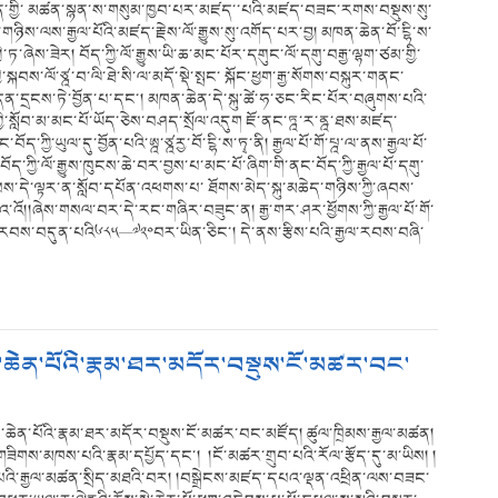
ྡན་གྱི་ མཚན་སྙན་ས་གསུམ་ཁྱབ་པར་མཛད་་པའི་མཛད་བཟང་རགས་བསྡུས་སུ་
ས་ལས་རྒྱལ་པོའི་མཛད་རྗེས་ལོ་རྒྱུས་སུ་འགོད་པར་བྱ། མཁན་ཆེན་བོ་ངྷི་ས་
་ཏ་ཞེས་ཟེར། བོད་ཀྱི་ལོ་རྒྱུས་ཡི་ཆ་མང་པོར་དགུང་ལོ་དགུ་བརྒྱ་ལྷག་ཙམ་གྱི་
སྐབས་ལོ་ཙྰ་བ་ལི་ཐེ་སི་ལ་མདོ་སྡེ་སྤང་ སྐོང་ཕྱག་རྒྱ་སོགས་བསྐུར་གནང་
ུ་གདན་དྲངས་ཏེ་བྱོན་པ་དང་། མཁན་ཆེན་དེ་སྐུ་ཚེ་ཧ་ཅང་རིང་པོར་བཞུགས་པའི་
གྱི་སློབ་མ་མང་པོ་ཡོད་ཅེས་བཤད་སྲོལ་འདུག ཇོ་ནང་ཏྰ་ར་ནྰ་ཐས་མཛད་
ོད་ཀྱི་ཡུལ་དུ་བྱོན་པའི་ཨྰ་ཙྰརྱ་བོ་ངྷི་ས་ཏྭ་ནི། རྒྱལ་པོ་གོ་པྰ་ལ་ནས་རྒྱལ་པོ་
་ཀྱི་ལོ་རྒྱུས་ཁུངས་ཆེ་བར་བྱས་པ་མང་པོ་ཞིག་གི་ནང་བོད་ཀྱི་རྒྱལ་པོ་དགུ་
བས་དེ་ལྟར་ན་སློབ་དཔོན་འཕགས་པ་ ཐོགས་མེད་སྐུ་མཆེད་གཉིས་ཀྱི་ཞབས་
་འོ།།ཞེས་གསལ་བར་དེ་རང་གཞིར་བཟུང་ན། རྒྱ་གར་ཤར་ཕྱོགས་ཀྱི་རྒྱལ་པོ་གོ་
དུས་རབས་བདུན་པའི༦༨༥—༧༢༠བར་ཡིན་ཅིང་། དེ་ནས་རྩིས་པའི་རྒྱལ་རབས་བཞི་
…
ན་ཆེན་པོའི་རྣམ་ཐར་མདོར་བསྡུས་ངོ་མཚར་བང་
ན་ཆེན་པོའི་རྣམ་ཐར་མདོར་བསྡུས་ངོ་མཚར་བང་མཛོད། ཚུལ་ཁྲིམས་རྒྱལ་མཚན།
གཟིགས་མཁས་པའི་རྣམ་དཔྱོད་དང་། །ངོ་མཚར་གྲུབ་པའི་རོལ་རྩོད་དུ་མ་ཡིས། །
་པའི་རྒྱལ་མཚན་སྲིད་མཐའི་བར། །བསྒྲེངས་མཛད་དཔའ་ལྡན་འཕྲིན་ལས་བཟང་