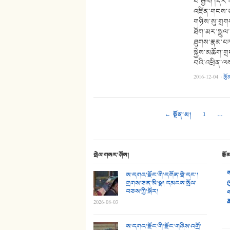
པོ་རྒྱལ། །དི
འཛིན་གངས་ཅ
གཉིས་སུ་གྲགས
ཐོག་མར་སྤྲུལ
ཐུགས་རྣམ་པར་
སྐྱེས་མཆོག་ག
བའི་འཕྲིན་
2016-12-04
·
རྩོ
← སྔོན་མ།
1
…
སྤེལ་གསར་ཤོས།
རྩོ
ས
ས་དགའ་རྫོང་གི་དགོན་སྡེ་དང་།
གྲགས་ཅན་མི་སྣ། དམངས་སྲོལ་
འ
བཅས་ཀྱི་སྐོར།
ག
ཐ
2026-08-03
ས་དགའ་རྫོང་གི་རྫོང་གཞིས་འགྲོ་