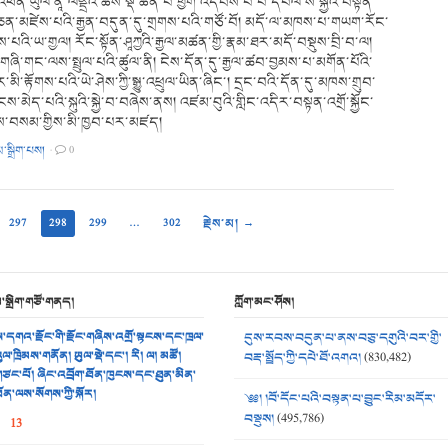
ར་འཕན་ཡུལ་ནཱ་ལེནྡྲའི་ཆོས་སྡེ་ཆེན་པོ་ཕྱག་འདེབས་པ་པོ་དཔལ་ས་སྐྱའི་བསྟན་
ན་མཛེས་པའི་རྒྱན་བདུན་དུ་གྲགས་པའི་གཙོ་བོ། མདོ་ལ་མཁས་པ་གཡག་རོང་
་པའི་ཡ་གྱལ། རོང་སྟོན་ཤཱཀྱའི་རྒྱལ་མཚན་གྱི་རྣམ་ཐར་མདོ་བསྡུས་བྲི་བ་ལ།
་གཞི་གང་ལས་སྤྲུལ་པའི་ཚུལ་ནི། ངེས་དོན་དུ་རྒྱལ་ཚབ་བྱམས་པ་མགོན་པོའི་
མི་རྟོགས་པའི་ཡེ་ཤེས་ཀྱི་སྒྱུ་འཕྲུལ་ཡིན་ཞིང་། དྲང་བའི་དོན་དུ་མཁས་གྲུབ་
ྲངས་མེད་པའི་སྐུའི་སྐྱེ་བ་བཞེས་ནས། འཛམ་བུའི་གླིང་འདིར་བསྟན་འགྲོ་སྐྱོང་
ལས་བསམ་གྱིས་མི་ཁྱབ་པར་མཛད།
མ་སྒྲིག་པས།
·
0
297
298
299
…
302
རྗེས་མ། →
མ་སྒྲིག་གཙོ་གནད།
ཀློག་མང་ཤོས།
་དགའ་རྫོང་གི་རྫོང་གཞིས་འགྲོ་སྟངས་དང་ཁྲལ་
དུས་རབས་བདུན་པ་ནས་བཅུ་དགུའི་བར་གྱི་
ུལ་ཁྲིམས་གནོན། ཡུལ་སྡེ་དང་། རི། ལ། མཚོ།
བརྡ་སྤྲོད་ཀྱི་དཔེ་ཐོ་འགའ།
(830,482)
ཙང་པོ། ཞིང་འབྲོག་ཐོན་ཁུངས་དང་ཐུན་མིན་
ོན་ལས་སོགས་ཀྱི་སྐོར།
༄༅། །བོ་དོང་པའི་བསྟན་པ་བྱུང་རིམ་མདོར་
བསྡུས།
(495,786)
13