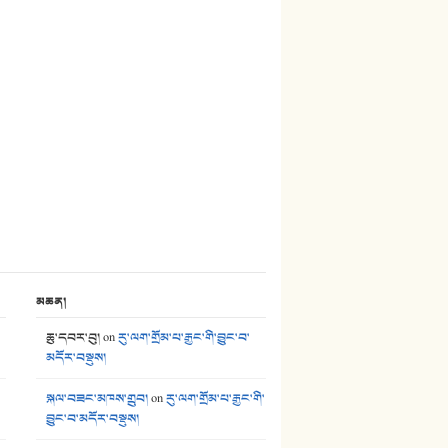
38. ཡབ་ཡུམ། - ཟླ་སྒྲོན།
39. དྲིལ་བུའི་སྐལ་སྒྲ། - ཟླ་སྒྲོན།
40. ང་ཚོ་ཕན་ཚུན་མཇལ་ནས། - ཟླ་སྒྲོན།
41. མཚན་ཚོགས་ཞབས་བྲོ་སྣ་མང་། - བོད་གཞས་ཕྱོགས་བསྒྲིགས།
མཆན།
ཆུ་དབར་བུ།
on
རུ་ལག་གྲོམ་པ་རྒྱང་གི་བྱུང་བ་
མདོར་བསྡུས།
སྐལ་བཟང་མཁས་གྲུབ།
on
རུ་ལག་གྲོམ་པ་རྒྱང་གི་
བྱུང་བ་མདོར་བསྡུས།