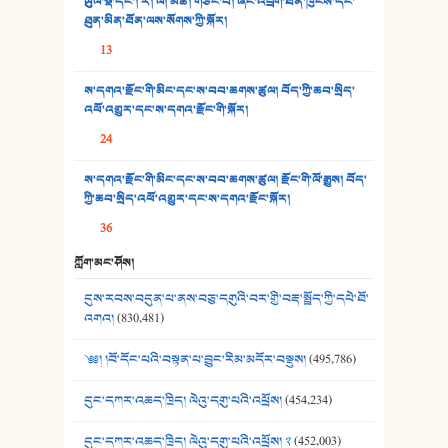
ཡུལ་སྡེ་དང་། རི། ལ། མཚོ། གཙང་པོ། ཞིང་འབྲོག་ཐོན་ཁུངས་དང་
ཐུན་མིན་ཐོན་ལས་སོགས་ཀྱི་སྐོར།
34. ཉི་མ་སེམས་ལ་ཞོག་དང་། - ཟླ་སྒྲོན།
13
35. ང་ཚོ་ཕན་ཚུན་མཇལ་ནས། - ཟླ་སྒྲོན།
ས་དགའ་རྫོང་གི་མིང་དང་ས་བབ་ཆགས་ཚུལ། བོད་ཀྱི་ཆབ་སྲིད་
འཕོ་འགྱུར་དང་ས་དགའ་རྫོང་གི་སྐོར།
36. ཟླ་གཞོན་སྙན་དབྱངས། - ཟླ་སྒྲོན།
24
37. མཚོ་སྔོན་པོ། - ཟླ་སྒྲོན།
ས་དགའ་རྫོང་གི་མིང་དང་ས་བབ་ཆགས་ཚུལ། རྫོང་གི་ལོ་རྒྱུས། བོད་
38. ཡབ་ཡུམ། - ཟླ་སྒྲོན།
ཀྱི་ཆབ་སྲིད་འཕོ་འགྱུར་དང་ས་དགའ་རྫོང་སྐོར།
36
39. དྲིལ་བུའི་སྐལ་སྒྲ། - ཟླ་སྒྲོན།
ཀློག་མང་ཤོས།
40. ང་ཚོ་ཕན་ཚུན་མཇལ་ནས། - ཟླ་སྒྲོན།
དུས་རབས་བདུན་པ་ནས་བཅུ་དགུའི་བར་གྱི་བརྡ་སྤྲོད་ཀྱི་དཔེ་ཐོ་
41. མཚན་ཚོགས་ཞབས་བྲོ་སྣ་མང་། - བོད་གཞས་ཕྱོགས་བསྒྲིགས།
འགའ།
(830,481)
༄༅། །བོ་དོང་པའི་བསྟན་པ་བྱུང་རིམ་མདོར་བསྡུས།
(495,786)
དུང་དཀར་འཆད་ཁྲིད། ལེའུ་དགུ་པའི་འཕྲོས།
(454,234)
དུང་དཀར་འཆད་ཁྲིད། ལེའུ་དགུ་པའི་འཕྲོས། ༢
(452,003)