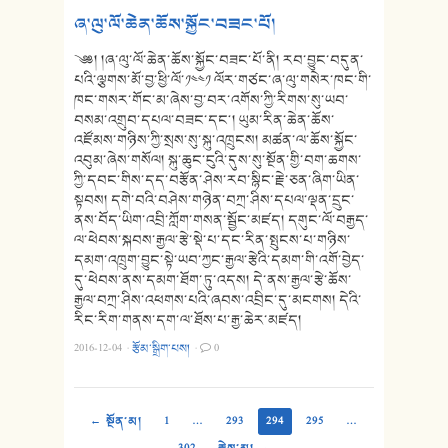
ཞ་ལུ་ལོ་ཆེན་ཆོས་སྐྱོང་བཟང་པོ།
༄༅། །ཞ་ལུ་ལོ་ཆེན་ཆོས་སྐྱོང་བཟང་པོ་ནི། རབ་བྱུང་བདུན་
པའི་ལྕགས་མོ་བྱ་ཕྱི་ལོ་༡༤༤༡ ལོར་གཙང་ཞ་ལུ་གསེར་ཁང་གི་
ཁང་གསར་གོང་མ་ཞེས་བྱ་བར་འགོས་ཀྱི་རིགས་སུ་ཡབ་
བསམ་འགྲུབ་དཔལ་བཟང་དང༌། ཡུམ་རིན་ཆེན་ཆོས་
འཛོམས་གཉིས་ཀྱི་སྲས་སུ་སྐུ་འཁྲུངས། མཚན་ལ་ཆོས་སྐྱོང་
འབུམ་ཞེས་གསོལ། སྐུ་ཆུང་ངུའི་དུས་སུ་སྔོན་གྱི་བག་ཆགས་
ཀྱི་དབང་གིས་དད་བརྩོན་ཤེས་རབ་སྙིང་རྗེ་ཅན་ཞིག་ཡིན་
སྟབས། དགེ་བའི་བཤེས་གཉེན་བཀྲ་ཤིས་དཔལ་ལྡན་དྲུང་
ནས་བོད་ཡིག་འབྲི་ཀློག་གསན་སྦྱོང་མཛད། དགུང་ལོ་བརྒྱད་
ལ་ཕེབས་སྐབས་རྒྱལ་རྩེ་སྡེ་པ་དང་རིན་སྤུངས་པ་གཉིས་
དམག་འཁྲུག་བྱུང་སྟེ་ཡབ་ཀྱང་རྒྱལ་རྩེའི་དམག་གི་འགོ་བྱེད་
དུ་ཕེབས་ནས་དམག་ཐོག་ཏུ་འདས། དེ་ནས་རྒྱལ་རྩེ་ཆོས་
རྒྱལ་བཀྲ་ཤིས་འཕགས་པའི་ཞབས་འབྲིང་དུ་མངགས། དེའི་
རིང་རིག་གནས་དག་ལ་ཐོས་པ་རྒྱ་ཆེར་མཛད།
2016-12-04
·
རྩོམ་སྒྲིག་པས།
·
0
← སྔོན་མ།
1
…
293
294
295
…
302
རྗེས་མ། →