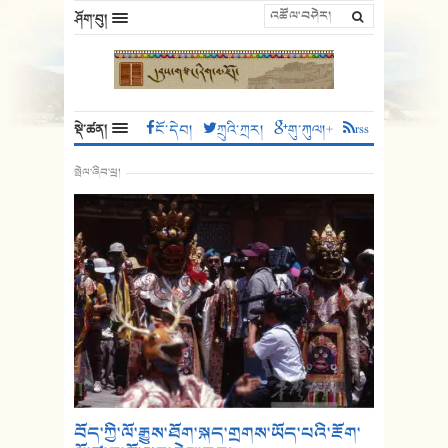
ཤོག་བུ།
སྡེ་ཚན།
ངོ་དེབ།
ཀྲུའི་ཀྲར།
གུ་ཀུལ།+
rss
སྤེལ་ཞིབ་ཕྲ།
བོད་ཀྱི་ལོ་རྒྱུས་ཐོག་སྐད་གྲགས་ཡོད་པའི་རྔོག་