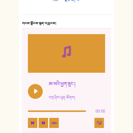
གངས་ལྗོངས་སྙན་དབྱངས།
ཨ་མའི་ཕྱག་ཟུང་།
བཀྲ་ཤིས་ཕུན་ཚོགས།
00:00