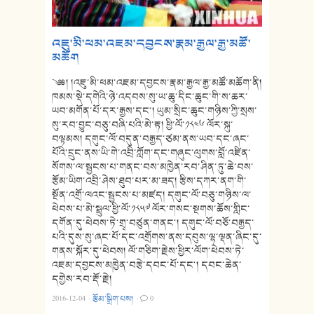
འཇུ་མི་ཕམ་འཇམ་དབྱངས་རྣམ་རྒྱལ་རྒྱ་མཚོ་
མཆོག
༄༅། །འཇུ་མི་ཕམ་འཇམ་དབྱངས་རྣམ་རྒྱལ་རྒྱ་མཚོ་མཆོག་ནི།
ཁམས་སྡེ་དགེའི་ཉེ་འདབས་སུ་ཡ་ཆུ་དིང་ཆུང་གི་ས་ཆར་
ཡབ་མགོན་པོ་དར་རྒྱས་དང༌། ཡུམ་སྲིང་ཆུང་གཉིས་ཀྱི་སྲས་
སུ་རབ་བྱུང་བཅུ་བཞི་པའི་མེ་རྟ། ཕྱི་ལོ་༡༨༤༦ ལོར་སྐུ་
བལྟམས། དགུང་ལོ་བདུན་བརྒྱད་ཙམ་ནས་ཡབ་དང་ཞང་
པོའི་དྲུང་ནས་ཡི་གེ་འབྲི་ཀློག་དང་གཞུང་ལུགས་བློ་འཛིན་
སོགས་ལ་སྦྱངས་པ་གནང་བས་མཁྱེན་རབ་ཤིན་ཏུ་ཆེ་བས་
རྩོམ་ཡིག་འབྲི་ཤེས་ཐུབ་པར་མ་ཟད། རྩིས་དཀར་ནག་གི་
སྔོན་འགྲོ་ལའང་སྦྱངས་པ་མཛད། དགུང་ལོ་བཅུ་གཉིས་ལ་
ཕེབས་པ་མེ་སྦྲུལ་ཕྱི་ལོ་༡༨༥༧ ལོར་གསང་སྔགས་ཆོས་གླིང་
དགོན་དུ་ཕེབས་ཏེ་གྲྭ་བཙུན་གནང༌། དགུང་ལོ་བཅོ་བརྒྱད་
པའི་དུས་སུ་ཞང་པོ་དང་འགྲོགས་ནས་དབུས་ལྷ་ལྡན་ཞིང་དུ་
གནས་སྐོར་དུ་ཕེབས། ལོ་གཅིག་རྗེས་ཕྱིར་ལོག་ཕེབས་ཏེ་
འཇམ་དབྱངས་མཁྱེན་བརྩེ་དབང་པོ་དང༌། དབང་ཆེན་
དགྱེས་རབ་རྡོ་རྗེ།
2016-12-04
·
རྩོམ་སྒྲིག་པས།
·
0