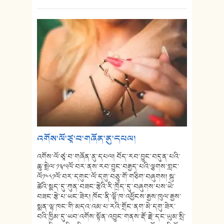
འགོས་ལོ་ཙཱ་བ་གཞོན་ནུ་དཔལ།
འགོས་ལོ་ཙཱ་བ་གཞོན་ནུ་དཔལ། བོད་རབ་བྱུང་བདུན་པའི་
ཆུ་སྤྲེལ་༡༣༩༢ལོ་བར་ནས་རབ་བྱུང་བརྒྱད་པའི་ལྕགས་གླང་
ལོ༡༤༨༡ལོ་བར་དགུང་ལོ་དགུ་བཅུ་གོ་གཅིག་བཞུགས། སྐུ་
ཚེའི་སྨད་དུ་ཀུན་བཟང་རྩེའི་རི་ཁྲོད་དུ་བཞུགས་པས་ཡེ་
བཟང་རྩེ་པ་ཡང་ཟེར། ཁོང་ནི་ལྷོ་ཁ་འཕྱོངས་རྒྱས་ཁུལ་རྒྱས་
སྨན་ལྷ་ཁང་གི་མདའ་འམ་པ་རའི་གྲོང་ནག་མེ་དགུ་ཟེར་
བའི་ཁྱིམ་དུ་ཡབ་འགོས་སྟོན་འབྱུང་གནས་རྡོ་རྗེ་དང་ཡུམ་སྲི་