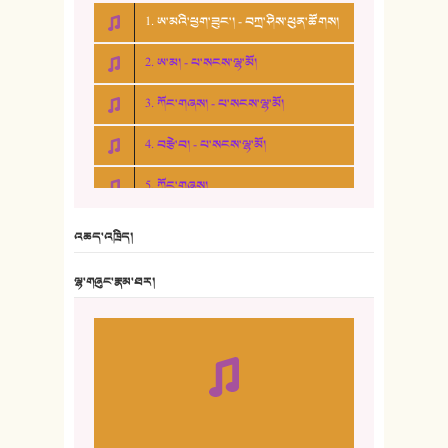
1. ཨ་མའི་ཕྱག་ཟུང་། - བཀྲ་ཤིས་ཕུན་ཚོགས།
2. ཨ་མ། - པ་སངས་ལྷ་མོ།
3. ཀོང་གཞས། - པ་སངས་ལྷ་མོ།
4. བརྩེ་བ། - པ་སངས་ལྷ་མོ།
5. ཀོང་གཞས།
6. ཆོལ་གསུམ་བྲོ་གཞས། - སྒྲོན་གསལ།
འཆད་འཁྲིད།
7. ལྷག་སྒྲོན་ལགས།
ལྷ་གཞུང་རྣམ་ཐར།
8. ཆང་གཞས།
9. ཆང་གཞས། ༢
10. ཆང་གཞས། ༣
11. ལོ་གསར།