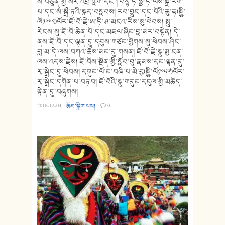
སེ་བཙུན་གྱི་སར་འབྲི་ཀློག་དང་། པནྟི་ཏ་སྨྲི་ཏི་ལས་སྒྲ་རིག་
པ་དང་སཾ་སྐྲྀ་ཏའི་སྐད་བསླབས། རབ་བྱུང་དང་པོའི་ཆུ་རྟ(སྤྱི་
ལོ༡༠༤༢)ལོར་ཇོ་བོ་རྗེ་ཨ་ཏི་ཤ་མངའ་རིས་སུ་ཕེབས། སྤུ་
རེངས་སུ་ཇོ་བོ་ཆེན་པོ་དང་མཇལ་ཞིང་བླ་མར་བསྟེན། དེ་
ནས་ཇོ་བོ་དང་ལྷན་དུ་དབུས་གཙང་ཕྱོགས་སུ་ཕེབས་ཤིང་
བླ་མ་དེ་ལས་བཀའ་ཆོས་མང་དུ་གསན། ཇོ་བོ་རྗེ་སྐུ་མྱ་ངན་
ལས་འདས་རྗེས། ཇོ་བོས་སྔོན་གྱི་སློབ་བུ་རྣམས་དང་ལྷན་དུ་
རྭ་སྒྲེང་དུ་ཕེབས། དགུང་ལོ་ང་བཞི་པ་མེ་བྱ(སྤྱི་ལོ༡༠༥༧)ལོར་
རྭ་སྒྲེང་དགོན་པ་བཏབ། ཇོ་བོའི་སྐུ་གདུང་དངུལ་གྱི་མཆོད་
རྟེན་དུ་བཞུགས།
2016-12-04
·
རྩོམ་སྒྲིག་པས།
·
0