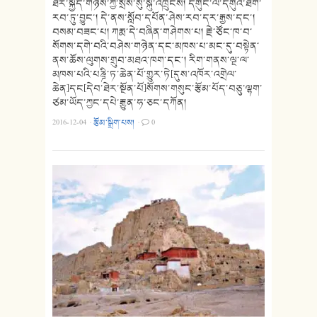
ཐར་སྐྱིད་གཉིས་ཀྱི་སྲས་སུ་སྐུ་འཁྲུངས། དགུང་ལོ་དགུའི་ཐོག་
རབ་ཏུ་བྱུང་། དེ་ནས་སློབ་དཔོན་ཤེས་རབ་དར་རྒྱས་དང་།
བསམ་བཟང་པ། ཀརྨ་དེ་བཞིན་གཤེགས་པ། རྗེ་ཙོང་ཁ་བ་
སོགས་དགེ་བའི་བཤེས་གཉེན་དང་མཁས་པ་མང་དུ་བསྟེན་
ནས་ཆོས་ལུགས་གྲུབ་མཐའ་ཁག་དང་། རིག་གནས་ལྔ་ལ་
མཁས་པའི་པཎྜི་ཏ་ཆེན་པོ་གྱུར་ཏེ[དུས་འཁོར་འགྲེལ་
ཆེན]དང[དེབ་ཐེར་སྔོན་པོ]སོགས་གསུང་རྩོམ་པོད་བཅུ་ལྷག་
ཙམ་ཡོད་ཀྱང་དཔེ་རྒྱུན་ཧ་ཅང་དཀོན།
2016-12-04
·
རྩོམ་སྒྲིག་པས།
·
0