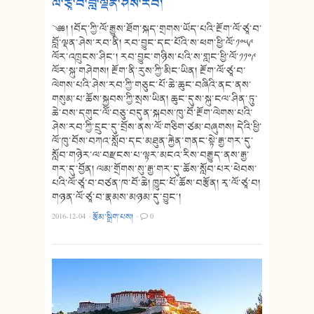
ལོ་ཙཱ་བ་བློ་ལྡན་ཤེས་རབ།
༄༅། །བོད་ཀྱི་ལོ་རྒྱུས་ཐོག་སྐད་གྲགས་ཡོད་པའི་རྔོག་ལོ་ཙཱ་བ་
བློ་ལྡན་ཤེས་རབ་ནི། རབ་བྱུང་དང་པོའི་ས་ཕག་ཕྱི་ལོ་༡༠༥༩
ལོར་འཁྲུངས་ཤིང༌། རབ་བྱུང་གཉིས་པའི་ས་གླང་ཕྱི་ལོ་༡༡༠༩
ལོར་སྐུ་གཤེགས། རྔོག་ནི་རུས་ཀྱི་མིང་ཡིན། རྔོག་ལོ་ཙཱ་བ་
ལེགས་པའི་ཤེས་རབ་ཀྱི་གཅུང་པོ་ཆེ་ཆུང་བཞིའི་ནང་ནས་
གསུམ་པ་ཆོས་སྐྱབས་ཀྱི་སྲས་ཡིན། ཆུང་དུས་སྐུ་ངལ་ཤིན་ཏུ་
ཆེ་བས་དགུང་ལོ་བཅུ་བདུན་སྐབས་ཁུ་བོ་རྔོག་ལེགས་པའི་
ཤེས་རབ་ཀྱི་དྲུང་དུ་བྲོས་ནས་ལོ་གཅིག་ཙམ་བཞུགས། དེའི་ཕྱི་
ལོ་ཁུ་བོས་བཀའ་སློབ་དང་མཐུན་རྐྱེན་གནང་སྟེ་རྒྱ་གར་དུ་
སློབ་གཉེར་ལ་བརྫངས་པ་ལྟར་མངའ་རིས་བརྒྱུད་ནས་རྒྱ་
གར་དུ་བྱོན། ལམ་གྲོགས་སུ་རྒྱ་གར་དུ་ཆོས་སློབ་པར་ཕེབས་
པའི་ལོ་ཙཱ་བ་བཙན་ཁ་བོ་ཆེ། ཁྱུང་པོ་ཆོས་བརྩོན། རྭ་ལོ་ཙཱ་བ།
གཉན་ལོ་ཙཱ་བ་རྣམས་མཉམ་དུ་བྱུང༌།
2016-12-04
·
རྩོམ་སྒྲིག་པས།
·
0