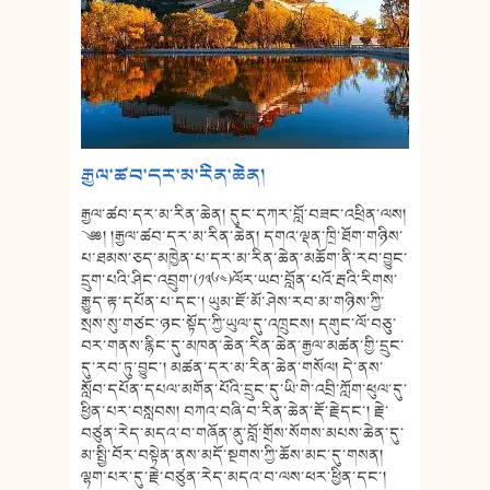
རྒྱལ་ཚབ་དར་མ་རིན་ཆེན།
རྒྱལ་ཚབ་དར་མ་རིན་ཆེན། དུང་དཀར་བློ་བཟང་འཕྲིན་ལས།
༄༅། །རྒྱལ་ཚབ་དར་མ་རིན་ཆེན། དགའ་ལྡན་ཁྲི་ཐོག་གཉིས་
པ་ཐམས་ཅད་མཁྱེན་པ་དར་མ་རིན་ཆེན་མཆོག་ནི་རབ་བྱུང་
དྲུག་པའི་ཤིང་འབྲུག་(༡༣༦༤)ལོར་ཡབ་བློན་པའོ་རྦའི་རིགས་
རྒྱུད་རྟ་དཔོན་པ་དང་། ཡུམ་ཇོ་མོ་ཤེས་རབ་མ་གཉིས་ཀྱི་
སྲས་སུ་གཙང་ཉང་སྟོད་ཀྱི་ཡུལ་དུ་འཁྲུངས། དགུང་ལོ་བཅུ་
བར་གནས་རྙིང་དུ་མཁན་ཆེན་རིན་ཆེན་རྒྱལ་མཚན་གྱི་དྲུང་
དུ་རབ་ཏུ་བྱུང་། མཚན་དར་མ་རིན་ཆེན་གསོལ། དེ་ནས་
སློབ་དཔོན་དཔལ་མགོན་པོའི་དྲུང་དུ་ཡི་གེ་འབྲི་ཀློག་ཕུལ་དུ་
ཕྱིན་པར་བསླབས། བཀའ་བཞི་བ་རིན་ཆེན་རྡོ་རྗེདང་། རྗེ་
བཙུན་རེད་མདའ་བ་གཞོན་ནུ་བློ་གྲོས་སོགས་མཔས་ཆེན་དུ་
མ་སྤྱི་བོར་བསྟེན་ནས་མདོ་སྔགས་ཀྱི་ཆོས་མང་དུ་གསན།
ལྷག་པར་དུ་རྗེ་བཙུན་རེད་མདའ་བ་ལས་ཕར་ཕྱིན་དང་།