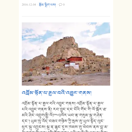
2016-12-04
·
རྩོམ་སྒྲིག་པས།
·
0
འབྲོམ་སྟོན་པ་རྒྱལ་བའི་འབྱུང་གནས།
འབྲོམ་སྟོན་པ་རྒྱལ་བའི་འབྱུང་གནས། འབྲོམ་སྟོན་པ་རྒྱལ་
པའི་འབྱུང་གནས་ནི། རབ་བྱུང་དང་པོའི་གོང་གི་ལོ་སྐོར་ཐ་
མའི་ཤིང་འབྲུག(སྤྱི་ལོ༡༠༤༢)ལོར་ཡབ་རྟ་གསུམ་སྐུ་གཤེན་
དང་། ཡུམ་ཁུ་འོད་བཟའ་གཉིས་ཀྱི་སྲས་སུ་ཡུལ་སྟོད་ལུང་
ཕུར་སྐུ་འཁྲུངས། སྐུ་ན་ཆུང་དུས་ཁམས་སུ་ཕེབས་ནས་བླ་མ་