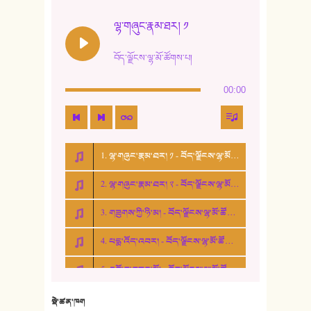
12. ལོ་གསར། ༢
ལྷ་གཞུང་རྣམ་ཐར། ༡
13. ཆུང་འདྲིས། - ཟླ་སྒྲོན།
བོད་ལྗོངས་ལྷ་མོ་ཚོགས་པ།
14. སྙིང་རྗེ་མོ། - ཚེ་འགྱུར་མེད།
00:00
15. ཤམ་པ་ལ་ཡི་སྲས་མོ།
16. ལྷ་བུ་དར་བུ།
1. ལྷ་གཞུང་རྣམ་ཐར། ༡ - བོད་ལྗོངས་ལྷ་མོ་ཚོགས་པ།
17. ང་བོད་པ་ཡིན། - ཕུར་བུ་རྣམ་རྒྱལ།
2. ལྷ་གཞུང་རྣམ་ཐར། ༢ - བོད་ལྗོངས་ལྷ་མོ་ཚོགས་པ།
18. ང་ལ་བྱམས་པའི་ཨ་མ།
3. གཟུགས་ཀྱི་ཉི་མ། - བོད་ལྗོངས་ལྷ་མོ་ཚོགས་པ།
19. ཆ་རྐྱེན་མེད་པའི་སེམས།
4. པདྨ་འོད་འབར། - བོད་ལྗོངས་ལྷ་མོ་ཚོགས་པ།
20. བསྟན་རྒྱས་གླིང་།
5. འགྲོ་བ་བཟང་མོ། - བོད་ལྗོངས་ལྷ་མོ་ཚོགས་པ།
21. ཕ་སྐད།
22. བཀྲ་ཤིས་ཁང་གསར།
སྡེ་ཚན་ཁག