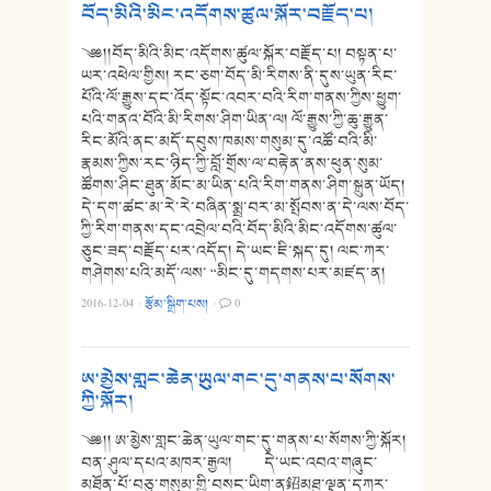
བོད་མིའི་མིང་འདོགས་ཚུལ་སྐོར་བརྗོད་པ།
༄༅།།བོད་མིའི་མིང་འདོགས་ཚུལ་སྐོར་བརྗོད་པ། བསྟན་པ་
ཡར་འཕེལ་གྱིས། རང་ཅག་བོད་མི་རིགས་ནི་དུས་ཡུན་རིང་
པོའི་ལོ་རྒྱུས་དང་འོད་སྟོང་འབར་བའི་རིག་གནས་ཀྱིས་ཕྱུག་
པའི་གནའ་བོའི་མི་རིགས་ཤིག་ཡིན་ལ། ལོ་རྒྱུས་ཀྱི་ཆུ་རྒྱུན་
རིང་མོའི་ནང་མདོ་དབུས་ཁམས་གསུམ་དུ་འཚོ་བའི་མི་
རྣམས་ཀྱིས་རང་ཉིད་ཀྱི་བློ་གྲོས་ལ་བརྟེན་ནས་ཕུན་སུམ་
ཚོགས་ཤིང་ཐུན་མོང་མ་ཡིན་པའི་རིག་གནས་ཤིག་སྐྲུན་ཡོད།
དེ་དག་ཚང་མ་རེ་རེ་བཞིན་སྨྲ་བར་མ་སྤོབས་ན་དེ་ལས་བོད་
ཀྱི་རིག་གནས་དང་འབྲེལ་བའི་བོད་མིའི་མིང་འདོགས་ཚུལ་
ཅུང་ཟད་བརྗོད་པར་འདོད། དེ་ཡང་ཇི་སྐད་དུ། ལང་ཀར་
གཤེགས་པའི་མདོ་ལས་ “མིང་དུ་གདགས་པར་མཛད་ན།
2016-12-04
·
རྩོམ་སྒྲིག་པས།
·
0
ཨ་མྱེས་གླང་ཆེན་ཡུལ་གང་དུ་གནས་པ་སོགས་
ཀྱི་སྐོར།
༄༅།། ཨ་མྱེས་གླང་ཆེན་ཡུལ་གང་དུ་གནས་པ་སོགས་ཀྱི་སྐོར།
བན་ཤུལ་དཔའ་མཁར་རྒྱལ། དེ་ཡང་འབའ་གཞུང་
མཐོན་པོ་བཅུ་གསུམ་གྱི་བསང་ཡིག་ན鉊མཐུ་ལྡན་དཀར་