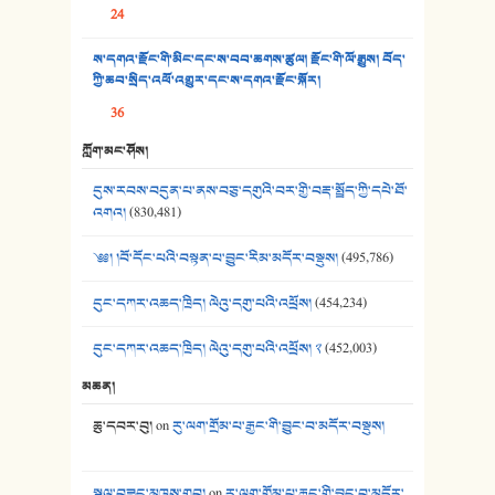
24
37. མཚོ་སྔོན་པོ། - ཟླ་སྒྲོན།
ས་དགའ་རྫོང་གི་མིང་དང་ས་བབ་ཆགས་ཚུལ། རྫོང་གི་ལོ་རྒྱུས། བོད་
38. ཡབ་ཡུམ། - ཟླ་སྒྲོན།
ཀྱི་ཆབ་སྲིད་འཕོ་འགྱུར་དང་ས་དགའ་རྫོང་སྐོར།
36
39. དྲིལ་བུའི་སྐལ་སྒྲ། - ཟླ་སྒྲོན།
ཀློག་མང་ཤོས།
40. ང་ཚོ་ཕན་ཚུན་མཇལ་ནས། - ཟླ་སྒྲོན།
དུས་རབས་བདུན་པ་ནས་བཅུ་དགུའི་བར་གྱི་བརྡ་སྤྲོད་ཀྱི་དཔེ་ཐོ་
41. མཚན་ཚོགས་ཞབས་བྲོ་སྣ་མང་། - བོད་གཞས་ཕྱོགས་བསྒྲིགས།
འགའ།
(830,481)
༄༅། །བོ་དོང་པའི་བསྟན་པ་བྱུང་རིམ་མདོར་བསྡུས།
(495,786)
དུང་དཀར་འཆད་ཁྲིད། ལེའུ་དགུ་པའི་འཕྲོས།
(454,234)
དུང་དཀར་འཆད་ཁྲིད། ལེའུ་དགུ་པའི་འཕྲོས། ༢
(452,003)
མཆན།
ཆུ་དབར་བུ།
on
རུ་ལག་གྲོམ་པ་རྒྱང་གི་བྱུང་བ་མདོར་བསྡུས།
སྐལ་བཟང་མཁས་གྲུབ།
on
རུ་ལག་གྲོམ་པ་རྒྱང་གི་བྱུང་བ་མདོར་