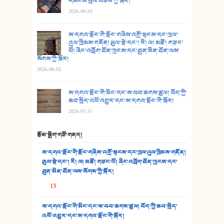
དམངས་སྲོལ་བཅས་ཀྱི་སྐོར།
2026-08-03
26. ཨ་མའི་ཐང་ཁུག
27. ལྕེ་བདེ་ཞོལ་གྱི་པང་གདན།
ས་དགའ་རྫོང་གི་རྫོང་གཞིས་འགྲོ་སྟངས་དང་ཁྲལ་
འུལ་ཁྲིམས་གནོན། ཡུལ་སྡེ་དང་། རི། ལ། མཚོ། གཙང་
པོ། ཞིང་འབྲོག་ཐོན་ཁུངས་དང་ཐུན་མིན་ཐོན་ལས་
28. སྟོད་གཞས། - ཕན་ཐོག
སོགས་ཀྱི་སྐོར།
2026-08-02
29. རྣམ་བུ། - འཕྱོངས་ཞོལ་སྒྲོལ་མ།
ས་དགའ་རྫོང་གི་མིང་དང་ས་བབ་ཆགས་ཚུལ། བོད་ཀྱི་
30. སི་ལིང་འབྲི་མོ། - ཕན་ཐོག
ཆབ་སྲིད་འཕོ་འགྱུར་དང་ས་དགའ་རྫོང་གི་སྐོར།
2026-07-31
31. ཕ་ཡུལ་ཡར་ཀླུང་།
རྩོམ་སྒྲིག་གཙོ་གནད།
32. ཨ་མ།
ས་དགའ་རྫོང་གི་རྫོང་གཞིས་འགྲོ་སྟངས་དང་ཁྲལ་འུལ་ཁྲིམས་གནོན།
33. འཛོམས་པའི་ལམ།
ཡུལ་སྡེ་དང་། རི། ལ། མཚོ། གཙང་པོ། ཞིང་འབྲོག་ཐོན་ཁུངས་དང་
ཐུན་མིན་ཐོན་ལས་སོགས་ཀྱི་སྐོར།
34. ཉི་མ་སེམས་ལ་ཞོག་དང་། - ཟླ་སྒྲོན།
13
35. ང་ཚོ་ཕན་ཚུན་མཇལ་ནས། - ཟླ་སྒྲོན།
ས་དགའ་རྫོང་གི་མིང་དང་ས་བབ་ཆགས་ཚུལ། བོད་ཀྱི་ཆབ་སྲིད་
འཕོ་འགྱུར་དང་ས་དགའ་རྫོང་གི་སྐོར།
36. ཟླ་གཞོན་སྙན་དབྱངས། - ཟླ་སྒྲོན།