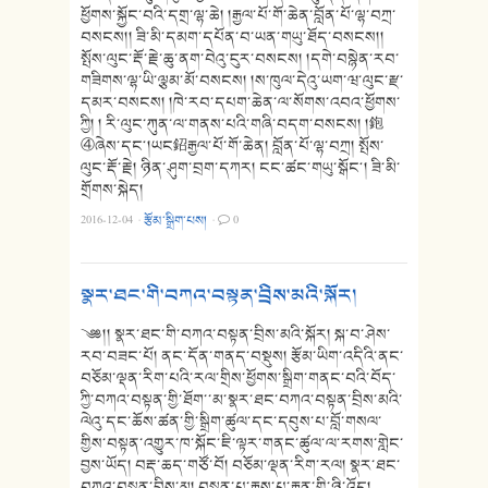
ཕྱོགས་སྐྱོང་བའི་དགྲ་ལྷ་ཆེ། །རྒྱལ་པོ་གོ་ཆེན་བློན་པོ་ལྷ་བཀྲ་
བསངས།། ཟི་མི་དམག་དཔོན་བ་ཡན་གཡུ་ཐོད་བསངས།།
སྤོས་ལུང་རྡོ་རྗེ་ཆུ་ནག་བེའུ་ངུར་བསངས། །དགེ་བསྙེན་རབ་
གཟིགས་ལྷ་ཡི་ལྕམ་མོ་བསངས། །ས་ཁུལ་དེའུ་ཡག་ཝ་ལུང་རྫ་
དམར་བསངས། །ཁེ་རབ་དཔག་ཆེན་ལ་སོགས་འབའ་ཕྱོགས་
ཀྱི། ། རི་ལུང་ཀུན་ལ་གནས་པའི་གཞི་བདག་བསངས། །鉋
④ཞེས་དང༌།ཡང鉊རྒྱལ་པོ་གོ་ཆེན། བློན་པོ་ལྷ་བཀྲ། སྤོས་
ལུང་རྡོ་རྗེ། ཉིན་ཤུག་བྲག་དཀར། ངང་ཚང་གཡུ་སྒོང༌། ཟི་མི་
གྲོགས་སྐེད།
2016-12-04
·
རྩོམ་སྒྲིག་པས།
·
0
སྣར་ཐང་གི་བཀའ་བསྟན་བྲིས་མའི་སྐོར།
༄༅།། སྣར་ཐང་གི་བཀའ་བསྟན་བྲིས་མའི་སྐོར། སྐ་བ་ཤེས་
རབ་བཟང་པོ། ནང་དོན་གནད་བསྡུས། རྩོམ་ཡིག་འདིའི་ནང་
བཅོམ་ལྡན་རིག་པའི་རལ་གྲིས་ཕྱོགས་སྒྲིག་གནང་བའི་བོད་
ཀྱི་བཀའ་བསྟན་གྱི་ཐོག་་མ་སྣར་ཐང་བཀའ་བསྟན་བྲིས་མའི་
ལེའུ་དང་ཆོས་ཚན་གྱི་སྒྲིག་ཚུལ་དང་དབུས་པ་བློ་གསལ་
གྱིས་བསྟན་འགྱུར་ཁ་སྐོང་ཇི་ལྟར་གནང་ཚུལ་ལ་རགས་གླེང་
བྱས་ཡོད། བརྡ་ཆད་གཙོ་བོ། བཅོམ་ལྡན་རིག་རལ། སྣར་ཐང་
བཀའ་བསྟན་བྲིས་མ། བསྟན་པ་རྒྱས་པ་རྒྱན་གྱི་ཉི་འོད།