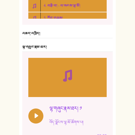
4. བརྩེ་བ། - པ་སངས་ལྷ་མོ།
5. ཀོང་གཞས།
6. ཆོལ་གསུམ་བྲོ་གཞས། - སྒྲོན་གསལ།
འཆད་འཁྲིད།
7. ལྷག་སྒྲོན་ལགས།
ལྷ་གཞུང་རྣམ་ཐར།
8. ཆང་གཞས།
9. ཆང་གཞས། ༢
10. ཆང་གཞས། ༣
11. ལོ་གསར།
12. ལོ་གསར། ༢
ལྷ་གཞུང་རྣམ་ཐར། ༡
13. ཆུང་འདྲིས། - ཟླ་སྒྲོན།
བོད་ལྗོངས་ལྷ་མོ་ཚོགས་པ།
14. སྙིང་རྗེ་མོ། - ཚེ་འགྱུར་མེད།