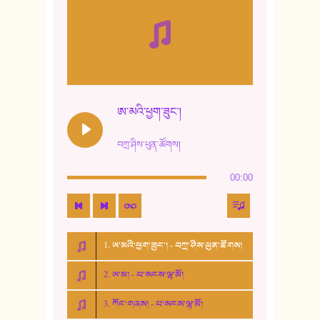
ཨ་མའི་ཕྱག་ཟུང་།
བཀྲ་ཤིས་ཕུན་ཚོགས།
00:00
1. ཨ་མའི་ཕྱག་ཟུང་། - བཀྲ་ཤིས་ཕུན་ཚོགས།
2. ཨ་མ། - པ་སངས་ལྷ་མོ།
3. ཀོང་གཞས། - པ་སངས་ལྷ་མོ།