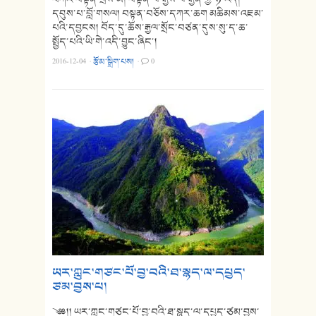
དབུས་པ་བློ་གསལ། བསྟན་བཅོས་དཀར་ཆག མཆིམས་འཇམ་
པའི་དབྱངས། བོད་དུ་ཆོས་རྒྱལ་སྲོང་བཙན་དུས་སུ་ད་ཆ་
སྤྱོད་པའི་ཡི་གེ་འདི་བྱུང་ཞིང༌།
2016-12-04
·
རྩོམ་སྒྲིག་པས།
·
0
ཡར་ཀླུང་གཙང་པོ་བྱ་བའི་ཐ་སྙད་ལ་དཔྱད་
ཙམ་བྱས་པ།
༄༅།། ཡར་ཀླུང་གཙང་པོ་བྱ་བའི་ཐ་སྙད་ལ་དཔྱད་ཙམ་བྱས་