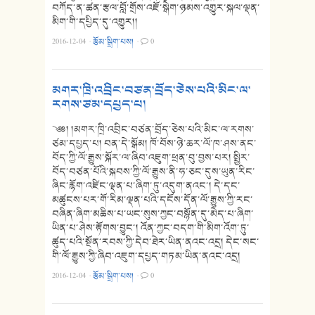
བཀོད་ན་ཚན་རྩལ་བློ་གྲོས་འཇོ་སྒེག་ཉམས་འགྱུར་སྐལ་ལྡན་
མིག་གི་དཔྱིད་དུ་འགྱུར།།
2016-12-04
·
རྩོམ་སྒྲིག་པས།
·
0
མགར་ཁྲི་འབྲིང་བཙན་བྲོད་ཅེས་པའི་མིང་ལ་
རགས་ཙམ་དཔྱད་པ།
༄༅། །མགར་ཁྲི་འབྲིང་བཙན་བྲོད་ཅེས་པའི་མིང་ལ་རགས་
ཙམ་དཔྱད་པ། བན་དེ་སྒོམ། ཁོ་བོས་ཉེ་ཆར་ལོ་ཁ་ཤས་ནང་
བོད་ཀྱི་ལོ་རྒྱུས་སྐོར་ལ་ཞིབ་འཇུག་ཕྲན་བུ་བྱས་པར། སྤྱིར་
བོད་བཙན་པོའི་སྐབས་ཀྱི་ལོ་རྒྱུས་ནི་ཧ་ཅང་དུས་ཡུན་རིང་
ཞིང་རྙོག་འཛིང་ལྡན་པ་ཞིག་ཏུ་འདུག་ནའང་། དེ་དང་
མཚུངས་པར་གོ་རིམ་ལྡན་པའི་དངོས་དོན་ལོ་རྒྱུས་ཀྱི་རང་
བཞིན་ཞིག་མཆིས་པ་ཡང་སུས་ཀྱང་བསྙོན་དུ་མེད་པ་ཞིག་
ཡིན་པ་ཤེས་རྟོགས་བྱུང་། འོན་ཀྱང་བདག་གི་མིག་འོག་ཏུ་
ཚུད་པའི་སྔོན་རབས་ཀྱི་དེབ་ཐེར་ཡིན་ནའང་འདྲ། དེང་སང་
གི་ལོ་རྒྱུས་ཀྱི་ཞིབ་འཇུག་དཔྱད་གཏམ་ཡིན་ནའང་འདྲ།
2016-12-04
·
རྩོམ་སྒྲིག་པས།
·
0