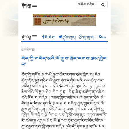
ཤོག་བུ།
སྡེ་ཚན།
ངོ་དེབ།
ཀྲུའི་ཀྲར།
གུ་ཀུལ།+
rss
སྤེལ་ཞིབ་ཕྲ།
བོད་ཀྱི་གདོད་མའི་ལོ་རྒྱུས་སྐོར་རགས་ཙམ་གླེང་
བ།
བོད་ཀྱི་གདོད་མའི་ལོ་རྒྱུས་སྐོར་རགས་ཙམ་གླེང་བ། རིན་
ཆེན་ནོར་བུ། གཅིག ལོ་རྒྱུས་ཤེས་དགོས་པའི་གལ་ཆེན་རང་
བཞིན། བསིལ་ལྡན་ཁ་བའི་ལྗོངས་དང་ལྷན་ཅིག་ཏུ།། བྱུང་བ་
མེས་པོའི་ལོ་རྒྱུས་ཤེས་རིག་ཀུན།། རིན་ཆེན་མཛོད་ན་འཚེར་
བའི་ནོར་བུ་བཞིན།། འཛམ་གླིང་མཛེས་པའི་རྒྱན་དུ་ཅིས་མི་
འོས།། དེ་ཡི་ཆ་ཤས་དྲི་བྲལ་ཟླ་བ་བཞོན་ནུར་སྐྱེངས་སྟེར་ལོ་
རྒྱུས་མུ་ཏིག་དཀར་པོའི་ཚོམ་བུ་འགའ།། གངས་ཅན་ཤེས་བྱ་
དབྱིག་གི་གཏེར་སྒོ་ལེགས་པར་ཕྱེ་སྟེ་ལག་ཟུང་འདབ་མས་རེ་
རེ་བཞིན།། འཁྲུལ་མེད་ལོ་ཚིགས་དར་སྐུད་རིང་མོར་ཡོངས་
སུ་བརྒྱུས་ནས་བློ་གསལ་གཞོན་ནུའི་དོ་ཤལ་དུ།། མཛེས་པར་