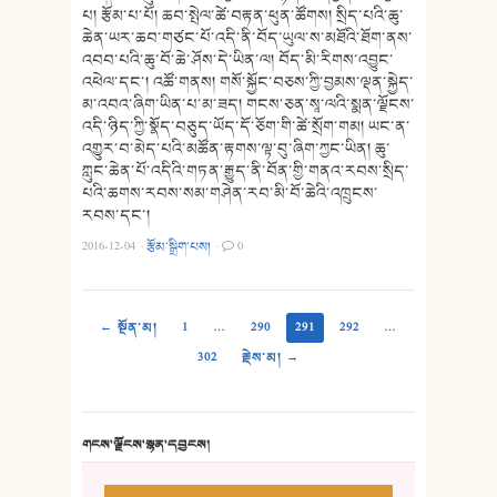
པ། རྩོམ་པ་པོ། ཆབ་སྤེལ་ཚེ་བརྟན་ཕུན་ཚོགས། སྲིད་པའི་ཆུ་
ཆེན་ཡར་ཆབ་གཙང་པོ་འདི་ནི་བོད་ཡུལ་ས་མཐོའི་ཐོག་ནས་
འབབ་པའི་ཆུ་བོ་ཆེ་ཤོས་དེ་ཡིན་ལ། བོད་མི་རིགས་འབྱུང་
འཕེལ་དང་། འཚོ་གནས། གསོ་སྐྱོང་བཅས་ཀྱི་བྱམས་ལྡན་སྐྱེད་
མ་འབའ་ཞིག་ཡིན་པ་མ་ཟད། གངས་ཅན་སཱ་ལའི་སྨན་ལྗོངས་
འདི་ཉིད་ཀྱི་སྣོད་བཅུད་ཡོད་དོ་ཅོག་གི་ཚེ་སྲོག་གམ། ཡང་ན་
འགྱུར་བ་མེད་པའི་མཚོན་རྟགས་ལྟ་བུ་ཞིག་ཀྱང་ཡིན། ཆུ་
ཀླུང་ཆེན་པོ་འདིའི་གཏན་རྒྱུད་ནི་བོན་གྱི་གནའ་རབས་སྲིད་
པའི་ཆགས་རབས་སམ་གཤེན་རབ་མི་བོ་ཆེའི་འཁྲུངས་
རབས་དང་།
2016-12-04
·
རྩོམ་སྒྲིག་པས།
·
0
← སྔོན་མ།
1
…
290
291
292
…
302
རྗེས་མ། →
གངས་ལྗོངས་སྙན་དབྱངས།