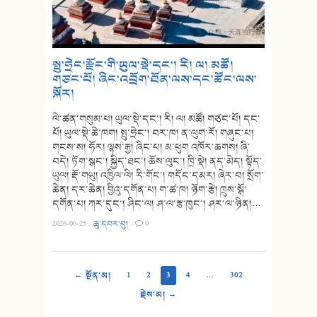
སྤུ་ཧྲེང་རྫོང་གི་ཡུལ་སྡེ་དང་། རི། ལ། མཚོ།
གཙང་པོ། ཞིང་འབྲོག་ཐོན་ལས་དང་ཚོང་ལས་
སྐོར།
ལེ་ཚན་གསུམ་པ། ཡུལ་སྡེ་དང་། རི། ལ། མཚོ། གཙང་པོ། དང་
པོ། ཡུལ་སྡེ་ཆེ་ཁག། སྤུ་ཧྲེང་། བར་ཁ། ན་ལུག་རོ། གཞུང་པ།
གངས་ས། ཧོར། ལྷས་རྒྱ། ཞིང་པ། མ་ཕུག འཁོར་ཆགས། ཞི་
བདེ། ཏོག་སྒང་། སྐྱིད་ཐང་། ཆོས་ལུང་། ཁྲི་སྡེ། ནད་མེད། སྟོད་
ཡུལ། རྡོ་གཡུ། འཁྱིལ་ལི། རི་གོང་། གདོང་དམར། ཞེར་བ། སྲོག་
ཆེན། དར་ཆེན། བྱིའུ་དགོན་པ། ག་ཚ་ཁ། ཉོག་རྩེ། ཁྲུས་སྒོ་
དགོན་པ། ཀར་དུང་། ཤིང་ལ། ཤ་ལ་རྩ་ཁུང་། ཤར་ལ་ཉིན།…
2026-06-25
·
ཆུ་དབར་བུ།
·
0
← སྔོན་མ།
1
2
3
4
…
302
རྗེས་མ། →