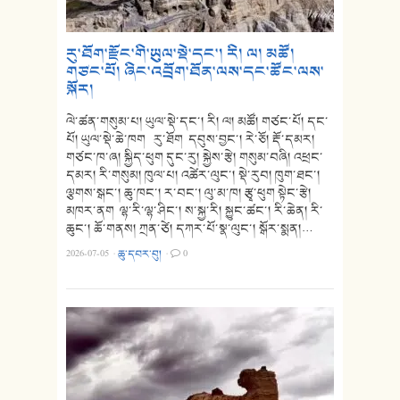
རུ་ཐོག་རྫོང་གི་ཡུལ་སྡེ་དང་། རི། ལ། མཚོ།
གཙང་པོ། ཞིང་འབྲོག་ཐོན་ལས་དང་ཚོང་ལས་
སྐོར།
ལེ་ཚན་གསུམ་པ། ཡུལ་སྡེ་དང་། རི། ལ། མཚོ། གཙང་པོ། དང་
པོ། ཡུལ་སྡེ་ཆེ་ཁག རུ་ཐོག དབུས་བྱང་། རེ་ཅོ། རྡོ་དམར།
གཙང་ཁ་ཞ། སྐྱིད་ཕུག དུང་རུ། སྐྱེས་རྩེ། གསུམ་བཞི། འཕྲང་
དམར། རི་གསུམ། ཁུལ་པ། འཚེར་ལུང་། སྡེ་རུབ། ཁུག་ཐང་།
ལྕགས་སྒང་། ཆུ་ཁང་། ར་བང་། ལུ་མ་ཁ། རྩྭ་ཕུག སྟེང་རྩེ།
མཁར་ནག ལྷ་རི་ལྷ་ཤིང་། ས་སྐྱ་རི། སྐྱུང་ཚང་། རི་ཆེན། རི་
ཆུང་། ཆོ་གནས། ཀྲན་ཙེ། དཀར་པོ་སྣ་ལུང་། སྒོར་སྨན།…
2026-07-05
·
ཆུ་དབར་བུ།
·
0