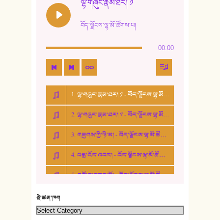
ལྷ་གཞུང་རྣམ་ཐར། ༡
13. ཆུང་འདྲིས། - ཟླ་སྒྲོན།
བོད་ལྗོངས་ལྷ་མོ་ཚོགས་པ།
14. སྙིང་རྗེ་མོ། - ཚེ་འགྱུར་མེད།
00:00
15. ཤམ་པ་ལ་ཡི་སྲས་མོ།
16. ལྷ་བུ་དར་བུ།
1. ལྷ་གཞུང་རྣམ་ཐར། ༡ - བོད་ལྗོངས་ལྷ་མོ་ཚོགས་པ།
17. ང་བོད་པ་ཡིན། - ཕུར་བུ་རྣམ་རྒྱལ།
2. ལྷ་གཞུང་རྣམ་ཐར། ༢ - བོད་ལྗོངས་ལྷ་མོ་ཚོགས་པ།
18. ང་ལ་བྱམས་པའི་ཨ་མ།
3. གཟུགས་ཀྱི་ཉི་མ། - བོད་ལྗོངས་ལྷ་མོ་ཚོགས་པ།
19. ཆ་རྐྱེན་མེད་པའི་སེམས།
4. པདྨ་འོད་འབར། - བོད་ལྗོངས་ལྷ་མོ་ཚོགས་པ།
20. བསྟན་རྒྱས་གླིང་།
5. འགྲོ་བ་བཟང་མོ། - བོད་ལྗོངས་ལྷ་མོ་ཚོགས་པ།
21. ཕ་སྐད།
22. བཀྲ་ཤིས་ཁང་གསར།
སྡེ་ཚན་ཁག
23. ཕོ་རྒོད་པོ།