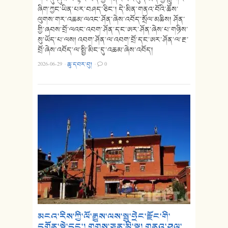
ཞིག་ཀྱང་ཡིན་པར་བཤད་ཅིང་། དེ་མིན་གནའ་བོའི་ཆོས་
ལུགས་གར་འཆམ་ལའང་ཤོན་ཞེས་འབོད་སྲོལ་མཆིས། ཤོན་
གྱི་ཞབས་བྲོ་ལའང་འབག་ཤོན་དང་ཨར་ཤོན་ཞེས་པ་གཉིས་
སུ་ཡོད་པ་ལས། འབག་ཤོན་ལ་འབག་བྲོ་དང་ཨར་ཤོན་ལ་རྔ་
བྲོ་ཞེས་འབོད་ལ་སྤྱི་མིང་དུ་འཆམ་ཞེས་འབོད།
2026-06-29
·
ཆུ་དབར་བུ།
·
0
མངའ་རིས་ཀྱི་ལོ་རྒྱུས་ལས་སྤུ་ཧྲེང་རྫོང་གི་
དགོན་སྡེ་དང་། གྲགས་ཅན་མི་སྣ། གནའ་ཤུལ་