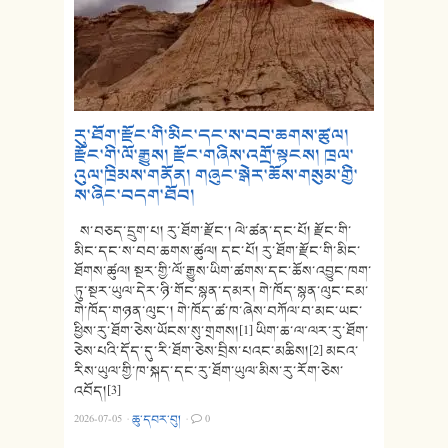
རུ་ཐོག་རྫོང་གི་མིང་དང་ས་བབ་ཆགས་ཚུལ།
རྫོང་གི་ལོ་རྒྱུས། རྫོང་གཞིས་འགྲོ་སྟངས། ཁྲལ་
འུལ་ཁྲིམས་གནོན། གཞུང་སྒེར་ཆོས་གསུམ་གྱི་
ས་ཞིང་བདག་ཐོབ།
ས་བཅད་དྲུག་པ། རུ་ཐོག་རྫོང་། ལེ་ཚན་དང་པོ། རྫོང་གི་
མིང་དང་ས་བབ་ཆགས་ཚུལ། དང་པོ། རུ་ཐོག་རྫོང་གི་མིང་
ཐོགས་ཚུལ། སྔར་གྱི་ལོ་རྒྱུས་ཡིག་ཚགས་དང་ཆོས་འབྱུང་ཁག་
ཏུ་སྔར་ཡུལ་དེར་ཉི་གོང་སྙན་དམར། གེ་ཁོད་སྙན་ལུང་ངམ་
གེ་ཁོད་གཉན་ལུང་། གེ་ཁོད་ཚ་ཁ་ཞེས་བཀོལ་བ་མང་ཡང་
ཕྱིས་རུ་ཐོག་ཅེས་ཡོངས་སུ་གྲགས།[1] ཡིག་ཆ་ལ་ལར་རུ་ཐོག་
ཅེས་པའི་དོད་དུ་རི་ཐོག་ཅེས་བྲིས་པའང་མཆིས།[2] མངའ་
རིས་ཡུལ་གྱི་ཁ་སྐད་དང་རུ་ཐོག་ཡུལ་མིས་རུ་རོག་ཅེས་
འབོད།[3]
2026-07-05
·
ཆུ་དབར་བུ།
·
0