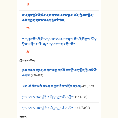
13
35. ང་ཚོ་ཕན་ཚུན་མཇལ་ནས། - ཟླ་སྒྲོན།
ས་དགའ་རྫོང་གི་མིང་དང་ས་བབ་ཆགས་ཚུལ། བོད་ཀྱི་ཆབ་སྲིད་
འཕོ་འགྱུར་དང་ས་དགའ་རྫོང་གི་སྐོར།
36. ཟླ་གཞོན་སྙན་དབྱངས། - ཟླ་སྒྲོན།
26
37. མཚོ་སྔོན་པོ། - ཟླ་སྒྲོན།
ས་དགའ་རྫོང་གི་མིང་དང་ས་བབ་ཆགས་ཚུལ། རྫོང་གི་ལོ་རྒྱུས། བོད་
38. ཡབ་ཡུམ། - ཟླ་སྒྲོན།
ཀྱི་ཆབ་སྲིད་འཕོ་འགྱུར་དང་ས་དགའ་རྫོང་སྐོར།
36
39. དྲིལ་བུའི་སྐལ་སྒྲ། - ཟླ་སྒྲོན།
ཀློག་མང་ཤོས།
40. ང་ཚོ་ཕན་ཚུན་མཇལ་ནས། - ཟླ་སྒྲོན།
དུས་རབས་བདུན་པ་ནས་བཅུ་དགུའི་བར་གྱི་བརྡ་སྤྲོད་ཀྱི་དཔེ་ཐོ་
41. མཚན་ཚོགས་ཞབས་བྲོ་སྣ་མང་། - བོད་གཞས་ཕྱོགས་བསྒྲིགས།
འགའ།
(830,483)
༄༅། །བོ་དོང་པའི་བསྟན་པ་བྱུང་རིམ་མདོར་བསྡུས།
(495,789)
དུང་དཀར་འཆད་ཁྲིད། ལེའུ་དགུ་པའི་འཕྲོས།
(454,236)
དུང་དཀར་འཆད་ཁྲིད། ལེའུ་དགུ་པའི་འཕྲོས། ༢
(452,005)
མཆན།