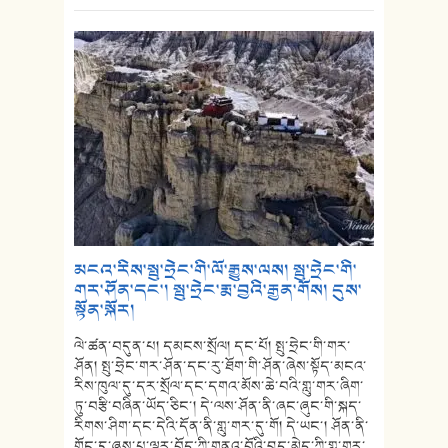
མངའ་རིས་སྤུ་ཧྲེང་གི་ལོ་རྒྱུས་ལས། སྤུ་ཧྲེང་གི་
གར་ཤོན་དང་། སྤུ་ཧྲེང་རྨ་བྱའི་རྒྱན་གོས། དུས་
སྟོན་སྐོར།
ལེ་ཚན་བདུན་པ། དམངས་སྲོལ། དང་པོ། སྤུ་ཧྲེང་གི་གར་
ཤོན། སྤུ་ཧྲེང་གར་ཤོན་དང་རུ་ཐོག་གི་ཤོན་ཞེས་སྟོད་མངའ་
རིས་ཁུལ་དུ་དར་སྲོལ་དང་དགའ་མོས་ཆེ་བའི་གླུ་གར་ཞིག་
ཏུ་བརྩི་བཞིན་ཡོད་ཅིང་། དེ་ལས་ཤོན་ནི་ཞང་ཞུང་གི་སྐད་
རིགས་ཤིག་དང་དེའི་དོན་ནི་གླུ་གར་དུ་གོ། དེ་ཡང་། ཤོན་ནི་
གོང་དུ་ཞུས་པ་ལྟར་བོད་ཀྱི་གནའ་བོའི་བུད་མེད་ཀྱི་གླུ་གར་