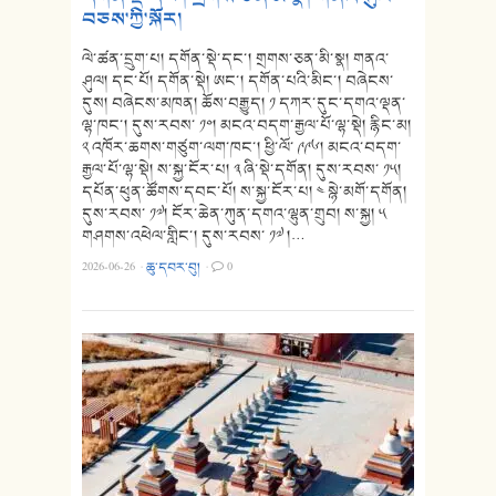
བཅས་ཀྱི་སྐོར།
ལེ་ཚན་དྲུག་པ། དགོན་སྡེ་དང་། གྲགས་ཅན་མི་སྣ། གནའ་
ཤུལ། དང་པོ། དགོན་སྡེ། ཨང་། དགོན་པའི་མིང་། བཞེངས་
དུས། བཞེངས་མཁན། ཆོས་བརྒྱུད། ༡ དཀར་དུང་དགའ་ལྡན་
ལྷ་ཁང་། དུས་རབས་ ༡༠། མངའ་བདག་རྒྱལ་པོ་ལྷ་སྡེ། རྙིང་མ།
༢ འཁོར་ཆགས་གཙུག་ལག་ཁང་། ཕྱི་ལོ་ ༩༩༦། མངའ་བདག་
རྒྱལ་པོ་ལྷ་སྡེ། ས་སྐྱ་ངོར་པ། ༣ ཞི་སྡེ་དགོན། དུས་རབས་ ༡༥།
དཔོན་ཕུན་ཚོགས་དབང་པོ། ས་སྐྱ་ངོར་པ། ༤ སྙེ་མགོ་དགོན།
དུས་རབས་ ༡༧། ངོར་ཆེན་ཀུན་དགའ་ལྷུན་གྲུབ། ས་སྐྱ། ༥
གཤགས་འཕེལ་གླིང་། དུས་རབས་ ༡༧ །…
2026-06-26
·
ཆུ་དབར་བུ།
·
0