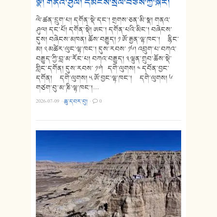
སྣ། གནའ་ཤུལ། དམངས་སྲོལ་བཅས་ཀྱི་སྐོར།
ལེ་ཚན་དྲུག་པ། དགོན་སྡེ་དང་། གྲགས་ཅན་མི་སྣ། གནའ་
ཤུལ། དང་པོ། དགོན་སྡེ། ཨང་། དགོན་པའི་མིང་། བཞེངས་
དུས། བཞེངས་མཁན། ཆོས་བརྒྱུད། ༡ ཨོ་རྒྱན་ལྷ་ཁང་། རྙིང་
མ། ༢ མཚེར་ལུང་ལྷ་ཁང་། དུས་རབས་ ༡༦། འབྲུག་པ་བཀའ་
བརྒྱུད་ཀྱི་བླ་མ་རོང་པ། བཀའ་བརྒྱུད། ༣ ལྷུན་གྲུབ་ཆོས་སྡེ་
གླིང་དགོན། དུས་རབས་ ༡༧། དགེ་ལུགས། ༤ དབོན་བྱང་
དགོན། དགེ་ལུགས། ༥ ཨོ་བྱང་ལྷ་ཁང་། དགེ་ལུགས། ༦
གཙག་བུ་མ་ཎི་ལྷ་ཁང་།…
2026-07-09
·
ཆུ་དབར་བུ།
·
0