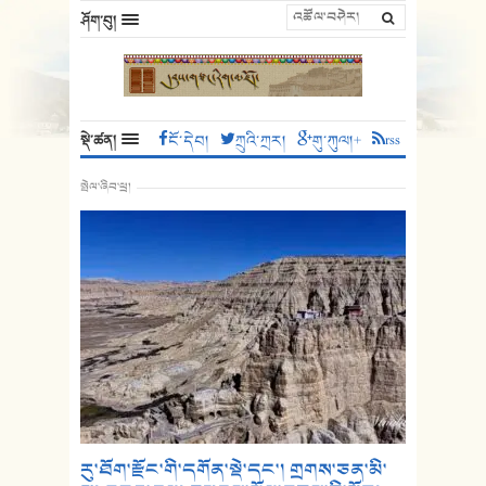
ཤོག་བུ།
སྡེ་ཚན།
ངོ་དེབ།
ཀྲུའི་ཀྲར།
གུ་ཀུལ།+
rss
སྤེལ་ཞིབ་ཕྲ།
རུ་ཐོག་རྫོང་གི་དགོན་སྡེ་དང་། གྲགས་ཅན་མི་