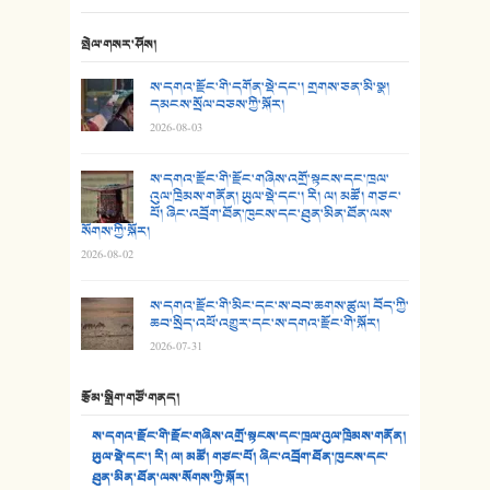
24. མིག་ཆུ་དམར་པོ།
སྤེལ་གསར་ཤོས།
25. མགྲོན་པོ།
ས་དགའ་རྫོང་གི་དགོན་སྡེ་དང་། གྲགས་ཅན་མི་སྣ།
དམངས་སྲོལ་བཅས་ཀྱི་སྐོར།
2026-08-03
26. ཨ་མའི་ཐང་ཁུག
27. ལྕེ་བདེ་ཞོལ་གྱི་པང་གདན།
ས་དགའ་རྫོང་གི་རྫོང་གཞིས་འགྲོ་སྟངས་དང་ཁྲལ་
འུལ་ཁྲིམས་གནོན། ཡུལ་སྡེ་དང་། རི། ལ། མཚོ། གཙང་
པོ། ཞིང་འབྲོག་ཐོན་ཁུངས་དང་ཐུན་མིན་ཐོན་ལས་
28. སྟོད་གཞས། - ཕན་ཐོག
སོགས་ཀྱི་སྐོར།
2026-08-02
29. རྣམ་བུ། - འཕྱོངས་ཞོལ་སྒྲོལ་མ།
ས་དགའ་རྫོང་གི་མིང་དང་ས་བབ་ཆགས་ཚུལ། བོད་ཀྱི་
30. སི་ལིང་འབྲི་མོ། - ཕན་ཐོག
ཆབ་སྲིད་འཕོ་འགྱུར་དང་ས་དགའ་རྫོང་གི་སྐོར།
2026-07-31
31. ཕ་ཡུལ་ཡར་ཀླུང་།
རྩོམ་སྒྲིག་གཙོ་གནད།
32. ཨ་མ།
ས་དགའ་རྫོང་གི་རྫོང་གཞིས་འགྲོ་སྟངས་དང་ཁྲལ་འུལ་ཁྲིམས་གནོན།
33. འཛོམས་པའི་ལམ།
ཡུལ་སྡེ་དང་། རི། ལ། མཚོ། གཙང་པོ། ཞིང་འབྲོག་ཐོན་ཁུངས་དང་
ཐུན་མིན་ཐོན་ལས་སོགས་ཀྱི་སྐོར།
34. ཉི་མ་སེམས་ལ་ཞོག་དང་། - ཟླ་སྒྲོན།