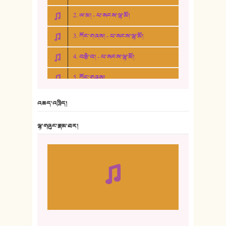
2. ཨ་མ། - པ་སངས་ལྷ་མོ།
3. ཀོང་གཞས། - པ་སངས་ལྷ་མོ།
4. བརྩེ་བ། - པ་སངས་ལྷ་མོ།
5. ཀོང་གཞས།
6. ཆོལ་གསུམ་བྲོ་གཞས། - སྒྲོན་གསལ།
འཆད་འཁྲིད།
7. ལྷག་སྒྲོན་ལགས།
ལྷ་གཞུང་རྣམ་ཐར།
8. ཆང་གཞས།
9. ཆང་གཞས། ༢
10. ཆང་གཞས། ༣
11. ལོ་གསར།
12. ལོ་གསར། ༢