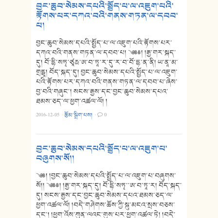
བྱང་ཆུབ་སེམས་དཔའི་སྤྱོད་པ་ལ་འཇུག་པའི་
རྟོགས་པར་དཀའ་བའི་གནས་གཏན་ལ་དབབ་
པ།
བྱང་ཆུབ་སེམས་དཔའི་སྤྱོད་པ་ལ་འཇུག་པའི་རྟོགས་པར་
དཀའ་བའི་གནས་གཏན་ལ་དབབ་པ། ༄༅༅། །རྒྱ་གར་སྐད་
དུ། བོ་དྷི་སཏྭ་ཙཱརྻ་ཨ་བ་ཏཱ་ར་དུ་ར་བ་བོ་དྷ་ན་ནི། ཡ་ནཱ་མ་
གྲནྠཱ། བོད་སྐད་དུ། བྱང་ཆུབ་སེམས་དཔའི་སྤྱོད་པ་ལ་འཇུག་
པའི་རྟོགས་པར་དཀའ་བའི་གནས་གཏན་ལ་དབབ་པ་ཞེས་
བྱ་བའི་གཞུང༌། སངས་རྒྱས་དང་བྱང་ཆུབ་སེམས་དཔའ་
ཐམས་ཅད་ལ་ཕྱག་འཚལ་ལོ། །
2016-12-05
·
རྩོམ་སྒྲིག་པས།
·
0
བྱང་ཆུབ་སེམས་དཔའི་སྤྱོད་པ་ལ་འཇུག་པ་
བཞུགས་སོ།།
༄༅། །བྱང་ཆུབ་སེམས་དཔའི་སྤྱོད་པ་ལ་འཇུག་པ་བཞུགས་
སོ།། ༄༅༅། །རྒྱ་གར་སྐད་དུ། བོ་དྷི་སཏྭ་་ཨ་བ་ཏཱ་ར། བོད་སྐད་
དུ། སངས་རྒྱས་དང་བྱང་ཆུབ་སེམས་དཔའ་ཐམས་ཅད་ལ་
ཕྱག་འཚལ་ལོ། །བདེ་གཤེགས་ཆོས་ཀྱི་སྐུ་མངའ་སྲས་བཅས་
དང༌། །ཕྱག་འོས་ཀུན་ལའང་གུས་པར་ཕྱག་འཚལ་ཏེ། །བདེ་