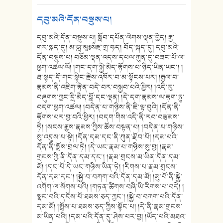
དབུ་མའི་དོན་བསྡུས་པ།
དབུ་མའི་དོན་བསྡུས་པ། སློབ་དཔོན་ལེགས་ལྡན་བྱེད། རྒྱ་
གར་སྐད་དུ། མ་བླ་མཱ༔སཾརྫ་གྲ་ཧད། བོད་སྐད་དུ། དབུ་མའི་
དོན་བསྡུས་པ། བཅོམ་ལྡན་འདས་དཔལ་ཀུན་དུ་བཟང་པོ་ལ་
ཕྱག་འཚལ་ལོ། །གང་དག་སྐྱེ་མེད་རྟོགས་པ་ཉིད་ཡིན་ཡང༌། །
ཐ་སྙད་དོ་གང་སྙིང་རྗེས་འཁོར་བ་མ་སྟོངས་པར། །རྒྱལ་བ་
རྣམས་ནི་འཇིག་རྟེན་བདེ་བར་བསྐྱབ་པའི་ཕྱིར། །འདི་རུ་
བཞུགས་ཀྱང་དྲི་མེད་བློ་དང་ལྡན། །དེ་དག་རྣམས་ལ་རྟག་ཏུ་
བདག་ཕྱག་འཚལ། །བདེན་པ་གཉིས་ནི་ཇི་ལྟ་བུའི། །དོན་ནི་
རྟོགས་པར་བྱ་བའི་ཕྱིར། །བདག་གིས་འདི་ནི་རབ་བརྩམས་
ཏེ། །སངས་རྒྱས་རྣམས་ཀྱིས་ཆོས་བསྟན་པ། །བདེན་པ་གཉིས་
སུ་འདུས་པ་སྟེ། །དོན་དམ་དང་ནི་ཀུན་རྫོབ་པོ། །དམ་པའི་
དོན་ནི་སྤྲོས་བྲལ་ཏེ། །དེ་ཡང་རྣམ་པ་གཉིས་སུ་བྱ། །རྣམ་
གྲངས་ཀྱི་ནི་དོན་དམ་དང༌། །རྣམ་གྲངས་མ་ཡིན་དོན་དམ་
མོ། །དང་པོ་དེ་ཡང་གཉིས་ཡིན་ཏེ། །རིགས་པ་རྣམ་གྲངས་
དོན་དམ་དང༌། །སྐྱེ་བ་བཀག་པའི་དོན་དམ་མོ། །མུ་པོ་ནི་སྐྱེ་
འགོག་ལ་སོགས་པའི། །གཏན་ཚིགས་བཞི་ཡི་རིགས་པ་བདེ། །
སྣང་བའི་དངོས་པོ་ཐམས་ཅད་ཀྱང༌། །སྐྱེ་བ་བཀག་པའི་དོན་
དམ་མོ། །སྤྲོས་པ་ཐམས་ཅད་ཀྱིས་སྟོང་པ། །དེ་ནི་རྣམ་གྲངས་
མ་ཡིན་པའི། །དམ་པའི་དོན་དུ་ཤེས་པར་བྱ། །ཡོད་པའི་མཐའ་