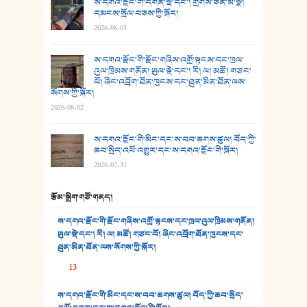
25. མགྲོན་པོ།
ས་དགའ་རྫོང་གི་དགོན་སྡེ་དང་། གྲགས་ཅན་མི་སྣ།
དམངས་སྲོལ་བཅས་ཀྱི་སྐོར།
2026-08-03
26. ཨ་མའི་ཐང་ཁུག
27. ལྕེ་བདེ་ཞོལ་གྱི་པང་གདན།
ས་དགའ་རྫོང་གི་རྫོང་གཞིས་འགྲོ་སྟངས་དང་ཁྲལ་
འུལ་ཁྲིམས་གནོན། ཡུལ་སྡེ་དང་། རི། ལ། མཚོ། གཙང་
པོ། ཞིང་འབྲོག་ཐོན་ཁུངས་དང་ཐུན་མིན་ཐོན་ལས་
28. སྟོད་གཞས། - ཕན་ཐོག
སོགས་ཀྱི་སྐོར།
2026-08-02
29. རྣམ་བུ། - འཕྱོངས་ཞོལ་སྒྲོལ་མ།
ས་དགའ་རྫོང་གི་མིང་དང་ས་བབ་ཆགས་ཚུལ། བོད་ཀྱི་
30. སི་ལིང་འབྲི་མོ། - ཕན་ཐོག
ཆབ་སྲིད་འཕོ་འགྱུར་དང་ས་དགའ་རྫོང་གི་སྐོར།
2026-07-31
31. ཕ་ཡུལ་ཡར་ཀླུང་།
རྩོམ་སྒྲིག་གཙོ་གནད།
32. ཨ་མ།
ས་དགའ་རྫོང་གི་རྫོང་གཞིས་འགྲོ་སྟངས་དང་ཁྲལ་འུལ་ཁྲིམས་གནོན།
33. འཛོམས་པའི་ལམ།
ཡུལ་སྡེ་དང་། རི། ལ། མཚོ། གཙང་པོ། ཞིང་འབྲོག་ཐོན་ཁུངས་དང་
ཐུན་མིན་ཐོན་ལས་སོགས་ཀྱི་སྐོར།
34. ཉི་མ་སེམས་ལ་ཞོག་དང་། - ཟླ་སྒྲོན།
13
35. ང་ཚོ་ཕན་ཚུན་མཇལ་ནས། - ཟླ་སྒྲོན།
ས་དགའ་རྫོང་གི་མིང་དང་ས་བབ་ཆགས་ཚུལ། བོད་ཀྱི་ཆབ་སྲིད་