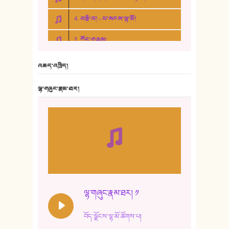
4. བརྩེ་བ། - པ་སངས་ལྷ་མོ།
5. ཀོང་གཞས།
6. ཆོལ་གསུམ་བྲོ་གཞས། - སྒྲོན་གསལ།
འཆད་འཁྲིད།
7. ལྷག་སྒྲོན་ལགས།
ལྷ་གཞུང་རྣམ་ཐར།
8. ཆང་གཞས།
9. ཆང་གཞས། ༢
10. ཆང་གཞས། ༣
11. ལོ་གསར།
12. ལོ་གསར། ༢
ལྷ་གཞུང་རྣམ་ཐར། ༡
13. ཆུང་འདྲིས། - ཟླ་སྒྲོན།
བོད་ལྗོངས་ལྷ་མོ་ཚོགས་པ།
14. སྙིང་རྗེ་མོ། - ཚེ་འགྱུར་མེད།