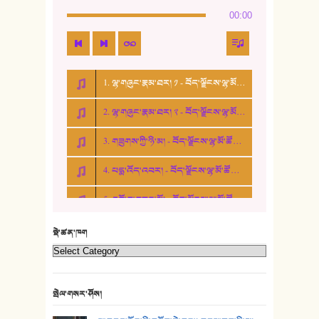
00:00
15. ཤམ་པ་ལ་ཡི་སྲས་མོ།
16. ལྷ་བུ་དར་བུ།
1. ལྷ་གཞུང་རྣམ་ཐར། ༡ - བོད་ལྗོངས་ལྷ་མོ་ཚོགས་པ།
17. ང་བོད་པ་ཡིན། - ཕུར་བུ་རྣམ་རྒྱལ།
2. ལྷ་གཞུང་རྣམ་ཐར། ༢ - བོད་ལྗོངས་ལྷ་མོ་ཚོགས་པ།
18. ང་ལ་བྱམས་པའི་ཨ་མ།
3. གཟུགས་ཀྱི་ཉི་མ། - བོད་ལྗོངས་ལྷ་མོ་ཚོགས་པ།
19. ཆ་རྐྱེན་མེད་པའི་སེམས།
4. པདྨ་འོད་འབར། - བོད་ལྗོངས་ལྷ་མོ་ཚོགས་པ།
20. བསྟན་རྒྱས་གླིང་།
5. འགྲོ་བ་བཟང་མོ། - བོད་ལྗོངས་ལྷ་མོ་ཚོགས་པ།
21. ཕ་སྐད།
22. བཀྲ་ཤིས་ཁང་གསར།
སྡེ་ཚན་ཁག
23. ཕོ་རྒོད་པོ།
24. མིག་ཆུ་དམར་པོ།
སྤེལ་གསར་ཤོས།