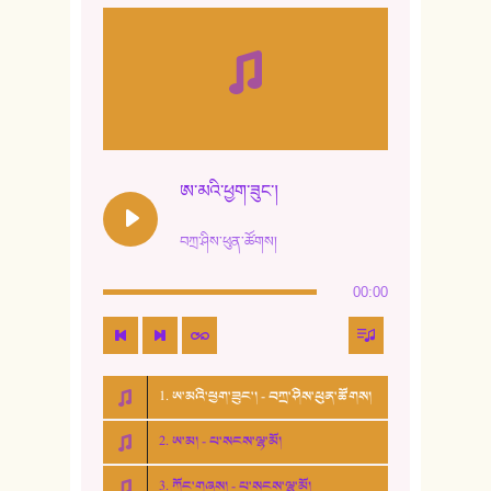
ཨ་མའི་ཕྱག་ཟུང་།
བཀྲ་ཤིས་ཕུན་ཚོགས།
00:00
1. ཨ་མའི་ཕྱག་ཟུང་། - བཀྲ་ཤིས་ཕུན་ཚོགས།
2. ཨ་མ། - པ་སངས་ལྷ་མོ།
3. ཀོང་གཞས། - པ་སངས་ལྷ་མོ།