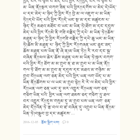
ཁྱད་པར་ལ་ལྟོས་པ་མེད་པའི་ཕྱིར་རོ།།ཁྱད་པར་ལ་ལྟོས་པ་
མ་ ཡིན་ནོ།།སྔར་བཀག་ཟིན་པའི་ཕྱིར།།དགོས་པ་མེད་དེ།ཡོད་
པ་དང་མེད་པ་ཉིད་ཀྱི་ཕྱིར་རོ།། བྱེ་མ་ལ་འཇུག་པ་མ་ཡིན་
ཏེ།།དཔེ་ཡོད་པའི་ཕྱིར་རོ།།དེ་ཡང་སྔ་མ་དང་མཚུངས་པ་
ཉིད་དོ།། མཐའ་མཐོང་བ་ཡང་མ་ཡིན་ཏེ།ཐོག་མ་དང་དབུས་
མེད་པའི་ཕྱིར་རོ།།མེ་ནི་གཟི་བརྗིད་ཀྱི་དཔེ་ མ་ཡིན་ཏེ།།ཆོས་
མཐུན་པ་ཉིད་ཀྱི་ཕྱིར་རོ།།གཟི་བརྗིད་ཀྱི་དཔེ་ཆུ་ཡང་མ་ཡིན་
ཏེ།ཆོས་མི་མཐུན་པ་ ཉིད་ཀྱི་ཕྱིར་རོ།།གཞན་ཡང་ཅུང་ཟད་
ཆོས་མཐུན་པས་ཡིན་ནོ་ཞེ་ན།མ་ཡིན་ཏེ།། རི་རབ་དང་སྐྲ་
བཞིན་ནོ།།ཕལ་ཆེར་ཆོས་མཐུན་པས་མ་ཡིན་ཏེ།སྔར་བཀག་
པའི་ཕྱིར་རོ།། ཐོག་མ་མ་གྲུབ་ན་ཐ་མ་གྲུབ་པ་མ་ཡིན་ནོ།།
གལ་ཏེ་ཐོག་མ་མ་གྲུབ་ན་དབུས་དང་མཐའ་མ་གཉིས་ མ་
གྲུབ་བོ།།ཡན་ལག་ཅན་མེད་པའི་ཕྱིར་ཡན་ལག་ཡོད་པ་མ་
ཡིན་ནོ།།ཚོགས་པ་ལ་ཡང་མ་གྲུབ་སྟེ།། རེ་རེ་ལ་མེད་པའི་ཕྱིར་
རོ།།ཡན་ལག་ཅན་ཡང་དུ་མར་འགྱུར་རོ།།ཡན་ལག་ཅན་
གཅིག་ཡིན་པའི་ ཕྱིར་ཡན་ལག་ཐམས་ཅད་གཅིག་ཏུ་ཐལ་
བར་འགྱུར་རོ།།དུས་གསུམ་དུ་མ་གྲུབ་པས་ཡན་ལག་ ཅན་
མེད་དོ།།འོན་ཏེ་རྩ་བལ་བ་ཛ་བཞིན་དུ་འགྲུབ་པ་ཡིན་ནོ།།མ་
ཡིན་ཏེ།བསྒྲུབ་བྱ་དང་མཚུངས་…
2016-12-05
·
རྩོམ་སྒྲིག་པས།
·
0