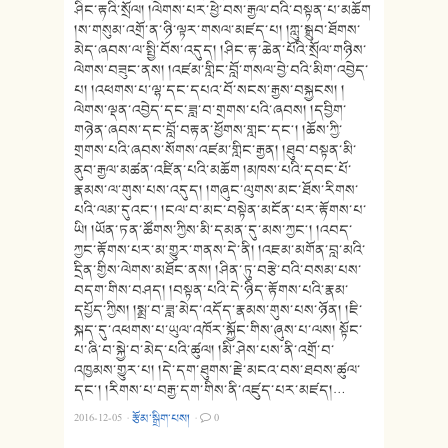
ཤིང་རྟའི་སྲོལ། །ལེགས་པར་ཕྱེ་བས་རྒྱལ་བའི་བསྟན་པ་མཆོག
།ས་གསུམ་འགྲོ་ན་ཉི་ལྟར་གསལ་མཛད་པ། །ཀླུ་སྒྲུབ་ཐོགས་
མེད་ཞབས་ལ་སྤྱི་བོས་འདུད། །ཤིང་རྟ་ཆེན་པོའི་སྲོལ་གཉིས་
ལེགས་བཟུང་ནས། །འཛམ་གླིང་བློ་གསལ་བྱེ་བའི་མིག་འབྱེད་
པ། །འཕགས་པ་ལྷ་དང་དཔའ་བོ་སངས་རྒྱས་བསྐྱངས། །
ལེགས་ལྡན་འབྱེད་དང་ཟླ་བ་གྲགས་པའི་ཞབས། །དབྱིག་
གཉེན་ཞབས་དང་བློ་བརྟན་ཕྱོགས་གླང་དང༌། །ཆོས་ཀྱི་
གྲགས་པའི་ཞབས་སོགས་འཛམ་གླིང་རྒྱན། །ཐུབ་བསྟན་མི་
ནུབ་རྒྱལ་མཚན་འཛིན་པའི་མཆོག །མཁས་པའི་དབང་པོ་
རྣམས་ལ་གུས་པས་འདུད། །གཞུང་ལུགས་མང་ཐོས་རིགས་
པའི་ལམ་དུའང༌། །ངལ་བ་མང་བསྟེན་མངོན་པར་རྟོགས་པ་
ཡི། །ཡོན་ཏན་ཚོགས་ཀྱིས་མི་དམན་དུ་མས་ཀྱང༌། །འབད་
ཀྱང་རྟོགས་པར་མ་གྱུར་གནས་དེ་ནི། །འཇམ་མགོན་བླ་མའི་
དྲིན་གྱིས་ལེགས་མཐོང་ནས། །ཤིན་ཏུ་བརྩེ་བའི་བསམ་པས་
བདག་གིས་བཤད། །བསྟན་པའི་དེ་ཉིད་རྟོགས་པའི་རྣམ་
དཔྱོད་ཀྱིས། །སྨྲ་བ་ཟླ་མེད་འདོད་རྣམས་གུས་པས་ཉོན། །ཇི་
སྐད་དུ་འཕགས་པ་ཡུལ་འཁོར་སྐྱོང་གིས་ཞུས་པ་ལས། སྟོང་
པ་ཞི་བ་སྐྱེ་བ་མེད་པའི་ཚུལ། །མི་ཤེས་པས་ནི་འགྲོ་བ་
འཁྱམས་གྱུར་པ། །དེ་དག་ཐུགས་རྗེ་མངའ་བས་ཐབས་ཚུལ་
དང༌། །རིགས་པ་བརྒྱ་དག་གིས་ནི་འཛུད་པར་མཛད།…
2016-12-05
·
རྩོམ་སྒྲིག་པས།
·
0