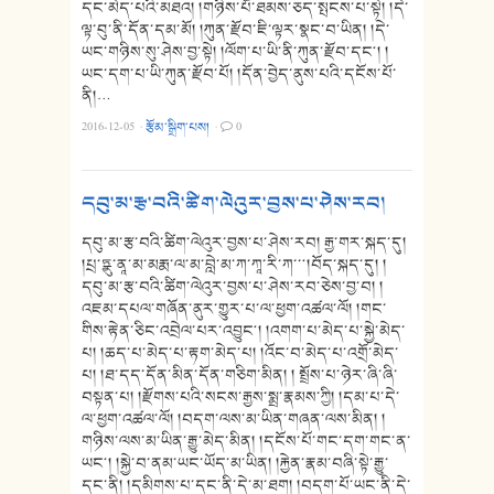
དང་མེད་པའི་མཐའ། །གཉིས་པོ་ཐམས་ཅད་སྤངས་པ་སྟེ། །དེ་
ལྟ་བུ་ནི་དོན་དམ་མོ། །ཀུན་རྫོབ་ཇི་ལྟར་སྣང་བ་ཡིན། །དེ་
ཡང་གཉིས་སུ་ཤེས་བྱ་སྟེ། །ལོག་པ་ཡི་ནི་ཀུན་རྫོབ་དང༌། །
ཡང་དག་པ་ཡི་ཀུན་རྫོབ་པོ། །དོན་བྱེད་ནུས་པའི་དངོས་པོ་
ནི།…
2016-12-05
·
རྩོམ་སྒྲིག་པས།
·
0
དབུ་མ་རྩ་བའི་ཚིག་ལེའུར་བྱས་པ་ཤེས་རབ།
དབུ་མ་རྩ་བའི་ཚིག་ལེའུར་བྱས་པ་ཤེས་རབ། རྒྱ་གར་སྐད་དུ།
།པྲ་ཏྣུ་ནཱ་མ་མརྨ་ལ་མ་བླེ་མ་ཀ་ཀཱ་རི་ཀ་་༌།བོད་སྐད་དུ། །
དབུ་མ་རྩ་བའི་ཚིག་ལེའུར་བྱས་པ་ཤེས་རབ་ཅེས་བྱ་བ། །
འཇམ་དཔལ་གཞོན་ནུར་གྱུར་པ་ལ་ཕྱག་འཚལ་ལོ། །གང་
གིས་རྟེན་ཅིང་འབྲེལ་པར་འབྱུང༌། །འགག་པ་མེད་པ་སྐྱེ་མེད་
པ། །ཆད་པ་མེད་པ་རྟག་མེད་པ། །འོང་བ་མེད་པ་འགྲོ་མེད་
པ། །ཐ་དད་དོན་མིན་དོན་གཅིག་མིན། ། སྤྲོས་པ་ཉེར་ཞི་ཞི་
བསྟན་པ། །རྫོགས་པའི་སངས་རྒྱས་སྨྲ་རྣམས་ཀྱི། །དམ་པ་དེ་
ལ་ཕྱག་འཚལ་ལོ། །བདག་ལས་མ་ཡིན་གཞན་ལས་མིན། །
གཉིས་ལས་མ་ཡིན་རྒྱུ་མེད་མིན། །དངོས་པོ་གང་དག་གང་ན་
ཡང༌། །སྐྱེ་བ་ནམ་ཡང་ཡོད་མ་ཡིན། །རྐྱེན་རྣམ་བཞི་སྟེ་རྒྱུ་
དང་ནི། །དམིགས་པ་དང་ནི་དེ་མ་ཐག། །བདག་པོ་ཡང་ནི་དེ་