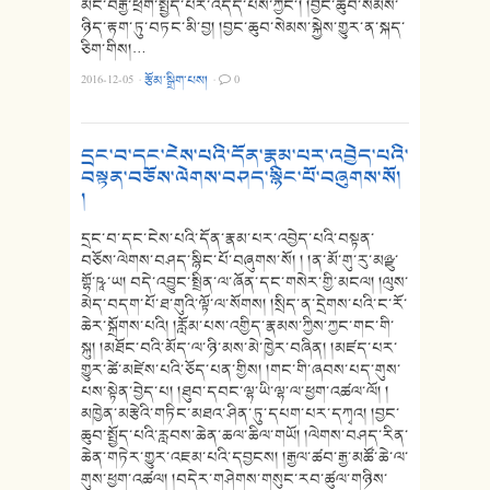
མང་བརྒྱ་ཕྲག་སྤྱོད་པར་འདོད་པས་ཀྱང༌། །བྱང་ཆུབ་སེམས་
ཉིད་རྟག་ཏུ་བཏང་མི་བྱ། །བྱང་ཆུབ་སེམས་སྐྱེས་གྱུར་ན་སྐད་
ཅིག་གིས།…
2016-12-05
·
རྩོམ་སྒྲིག་པས།
·
0
དྲང་བ་དང་ངེས་པའི་དོན་རྣམ་པར་འབྱེད་པའི་
བསྟན་བཅོས་ལེགས་བཤད་སྙིང་པོ་བཞུགས་སོ།
།
དྲང་བ་དང་ངེས་པའི་དོན་རྣམ་པར་འབྱེད་པའི་བསྟན་
བཅོས་ལེགས་བཤད་སྙིང་པོ་བཞུགས་སོ། ། །ན་མོ་གུ་རུ་མཉྫུ་
གྷོ་ཥཱ་ཡ། བདེ་འབྱུང་སྤྲིན་ལ་ཞོན་དང་གསེར་གྱི་མངལ། །ལུས་
མེད་བདག་པོ་ཐ་གུའི་ལྟོ་ལ་སོགས། །སྲིད་ན་དྲེགས་པའི་ང་རོ་
ཆེར་སྐྲོགས་པའི། །རློམ་པས་འགྱིད་རྣམས་ཀྱིས་ཀྱང་གང་གི་
སྐུ། །མཐོང་བའི་མོད་ལ་ཉི་མས་མེ་ཁྱེར་བཞིན། །མཛད་པར་
གྱུར་ཚེ་མཛེས་པའི་ཅོད་པན་གྱིས། །གང་གི་ཞབས་པད་གུས་
པས་སྟེན་བྱེད་པ། །ཐུབ་དབང་ལྷ་ཡི་ལྷ་ལ་ཕྱག་འཚལ་ལོ། །
མཁྱེན་མརྩེའི་གཏིང་མཐའ་ཤིན་ཏུ་དཔག་པར་དཀྭའ། །བྱང་
ཆུབ་སྤྱོད་པའི་རླབས་ཆེན་ཆལ་ཆིལ་གཡོ། །ལེགས་བཤད་རིན་
ཆེན་གཏེར་གྱུར་འཇམ་པའི་དབྱངས། །རྒྱལ་ཚབ་རྒྱ་མཚོ་ཆེ་ལ་
གུས་ཕྱག་འཚལ། །བདེར་གཤེགས་གསུང་རབ་ཚུལ་གཉིས་