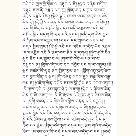
གཤེགས་སྲས་ཀྱི་སྡོམ་ལ་འཇུག་པ་ནི། །ལུང་བཞིན་མདོར་
བསྡུས་ནས་ནི་བརྗོད་པར་བྱ། །སྔོན་ཆད་མ་བྱུང་བ་ཡང་
འདིར་བརྗོད་མེད། །སྡེབ་སྦྱོར་མཁས་པའང་བདག་ལ་ཡོད་
མིན་ཏེ། །དེ་ཕྱིར་གཞན་དོན་བསམ་པའང་བདག་ལ་མེད། །
རང་གི་ཡིད་ལ་བསྒོམ་ཕྱིར་ངས་འདི་བརྩམས། །དགེ་བ་
བསྒོམ་ཕྱིར་བདག་གི་དད་པའི་ཤུགས། །འདི་དག་གིས་ཀྱང་
རེ་ཞིག་འཕེལ་འགྱུར་ལ། །བདག་དང་སྐལ་བ་མཉམ་པ་
གཞན་གྱིས་ཀྱང༌། །ཅི་སྟེ་འདི་དག་མཐོང་ན་དོན་ཡོད་འགྱུར།
།དལ་འབྱོར་འདི་ནི་རྙེད་པར་ཤིན་ཏུ་དཀའ། །སྐྱེས་བུའི་དོན་
སྒྲུབ་ཐོབ་པར་གྱུར་པ་ལ། །གལ་ཏེ་འདི་ལ་ཕན་པ་མ་
བསྒྲུབས་ན། །ཕྱིས་འདི་ཡང་དག་འབྱོར་པར་ག་ལ་འགྱུར། །ཇི་
ལྟར་མཚན་མོ་མུན་ནག་སྤྲིན་རུམ་ནས། །གློག་འགྱུ་སྐད་ཅིག་
བར་སྣང་སྟོན་པ་ལྟར། །དེ་བཞིན་སངས་རྒྱས་མཐུ་ཡིས་བརྒྱ་
ལམ་ན། །འཇིག་རྟེན་བསོད་ནམས་བློ་གྲོས་ཐང་འགའ་འབྱུང༌།
།དེ་ལྟས་དགེ་བ་ཉམ་ཆུང་ཉིད་ལ་རྟག། །སྡིག་པ་སྟོབས་ཆེན་
ཤིན་ཏུ་མི་བཟད་པ། །དེ་ནི་རྫོགས་པའི་བྱང་ཆུབ་སེམས་མིན་
པ། །དགེ་གཞན་གང་གིས་ཟིལ་གྱིས་གནོན་པར་འགྱུར། །
བསྐལ་པ་དུ་མར་རབ་དགོངས་མཛད་པ་ཡི། །ཐུབ་དབང་
རྣམས་ཀྱིས་འདི་ཉིད་ཕན་པར་གཟིགས། །འདིས་ནི་ཚད་མེད་
སྐྱེ་བོའི་ཚོགས་རྣམས་ཀྱིས། །བདེ་མཆོག་བདེ་བླག་ཉིད་དུ་
ཐོབ་པར་བྱེད། །སྲིད་པའི་སྡུག་བསྔལ་བརྒྱ་ཕྲག་གཞོམ་འདོད་
ཅིང༌། །སེམས་ཅན་མི་བདེ་བསལ་བར་འདོད་པ་དང༌། །བདེ་