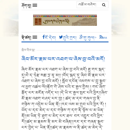
ཤོག་བུ།
སྡེ་ཚན།
ངོ་དེབ།
ཀྲུའི་ཀྲར།
གུ་ཀུལ།+
rss
སྤེལ་ཞིབ་ཕྲ།
ཞིབ་མོར་རྣམ་པར་འཐག་པ་ཞེས་བྱ་བའི་མདོ།
ཞིབ་མོར་རྣམ་པར་འཐག་པ་ཞེས་བྱ་བའི་མདོ། རྒྱ་གར་སྐད་
དུ།བཻ་ད་ཏཾརྫ་སརྨ་ཏྲ་ནཱ་མ།། །བོད་སྐད་དུ་ཞིབ་མོ་རྣམ་པར་
འཐག་པ་ཞེས་བྱ་བའི་མདོ། ། སློབ་དཔོན་འཕགས་པ་ཀླུ་སྒྲུབ་
ལ་ཕྱག་འཚལ་ལོ།།རྟོག་གེ་ཤེས་པའི་ང་རྒྱལ་གྱིས། ། གང་ཞིག་
རྩོད་པར་མངོན་འདོད་པ། །དེ་ཡི་ང་རྒྱལ་སྤང་པའི་ཕྱིར།།ཞིབ་
མོ་རྣམ་འཐག་བཤད་པར་བྱ། ། ཚད་མ་དང་གཞལ་བྱ་ནི་
གཉིས་ཀ་འདྲེས་པ་ཡིན་ནོ། །རང་ལས་མ་གྲུབ་པའི་ཕྱིར་རོ། །
ཡོད་པ་དང་མེད་པ་དང་གཉིས་ཀ་དག་ནི་ལྟོས་པ་མ་ཡིན་
ནོ།།མ་ཡིན་ཏེ་ཐུག་པ་མེད་པར་ཐལ་ བར་འགྱུར་བའི་ཕྱིར་
རོ།།ཚད་མ་རྣམས་ནི་མར་མེ་བཞིན།།རང་དང་གཞན་སྒྲུབ་
པར་བྱེད་པ་ ཡིན་ནོ།།ཚད་མ་རྣམས་ལ་ནི་ཚད་མ་མེད་དེ་