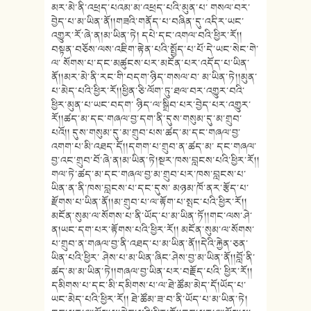
མར་མེ་ནི་འཕྲད་པའམ་མ་འཕྲད་པའི་མུན་པ་ གསལ་བར་
བྱེད་པ་མ་ཡིན་ནོ།།གཟའི་གནོད་པ་བཞིན་དུ་འདིར་ཡང་
འགྱུར་རོ་ཞེ་ན།མ་ཡིན་ཏེ། དཔེ་དང་འགལ་བའི་ཕྱིར་རོ།།
བསྟན་བཅོས་ལས་འཇིག་རྟེན་པའི་སྤྱོད་པ་པོ་དེ་ཡང་སེང་གེ་
ལ་ སོགས་པ་དང་མཚུངས་པར་མངོན་པར་འདོད་པ་ཡིན་
ནོ།།མར་མེ་ནི་རང་གི་བདག་ཉིད་གསལ་བ་ མ་ཡིན་ཏེ།།མུན་
པ་མེད་པའི་ཕྱིར་རོ།།ཕྱིན་ཅི་ལོག་ཏུ་ཐལ་བར་འགྱུར་བའི་
ཕྱིར་མུན་པ་ཡང་བདག་ ཉིད་ལ་སྒྲིབ་པར་བྱེད་པར་འགྱུར་
རོ།།ཚད་མ་དང་གཞལ་བྱ་དག་ནི་དུས་གསུམ་དུ་མ་གྲུབ་
པའོ།། དུས་གསུམ་དུ་མ་གྲུབ་པས་ཚད་མ་དང་གཞལ་བྱ་
འགག་པ་མི་འཐད་དོ།།དགག་པ་གྲུབ་ན་ཚད་མ་ དང་གཞལ་
བྱ་འང་གྲུབ་བོ་ཞེ་ན།མ་ཡིན་ཏེ།སྔར་ཁས་བླངས་པའི་ཕྱིར་རོ།།
གལ་ཏེ་ཚད་མ་དང་གཞལ་བྱ་མ་གྲུབ་པར་ཁས་བླངས་པ་
ཡིན་ན་ནི་ཁས་བླངས་པ་དང་དུས་ མཉམ་ཁོ་ནར་རྩོད་པ་
རྫོགས་པ་ཡིན་ནོ།།མ་གྲུབ་པ་ལ་རྟོག་པ་སྤང་པའི་ཕྱིར་རོ།།
མངོན་སུམ་ལ་སོགས་པ་ནི་ཡོད་པ་མ་ཡིན་ཏོ།།གང་ལས་ཤེ་
ན།ཡང་དག་པར་རྟོགས་པའི་ཕྱིར་རོ།། མངོན་སུམ་ལ་སོགས་
པ་གྲུབ་ན་གཞལ་བྱ་ནི་འཐད་པ་མ་ཡིན་ནོ།།དེའི་རྐྱེན་ཅན་
ཡིན་པའི་ཕྱིར་ ཤེས་པ་མ་ཡིན་ཞིང་ཤེས་བྱ་མ་ཡིན་ནོ།།བློ་ནི་
ཚད་མ་མ་ཡིན་ཏེ།།གཞལ་བྱ་ཡིན་པར་བརྗོད་པའི་ ཕྱིར་རོ།།
དམིགས་པ་དང་མི་དམིགས་པ་ལ་ཐེ་ཚོམ་མེད་དོ།ཡོད་པ་
ཡང་མེད་པའི་ཕྱིར་རོ།། ཐེ་ཚོམ་ཟ་བ་ནི་ཡོད་པ་མ་ཡིན་ཏེ།