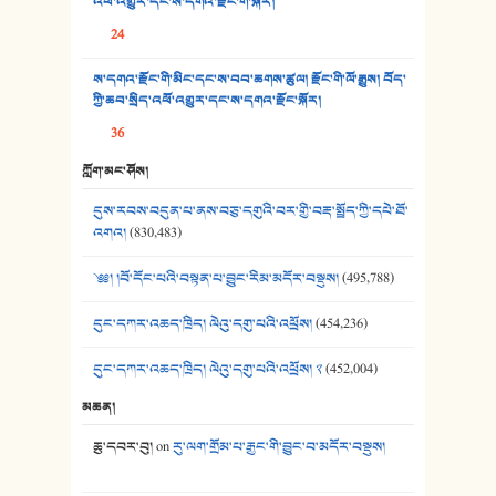
འཕོ་འགྱུར་དང་ས་དགའ་རྫོང་གི་སྐོར།
36. ཟླ་གཞོན་སྙན་དབྱངས། - ཟླ་སྒྲོན།
24
37. མཚོ་སྔོན་པོ། - ཟླ་སྒྲོན།
ས་དགའ་རྫོང་གི་མིང་དང་ས་བབ་ཆགས་ཚུལ། རྫོང་གི་ལོ་རྒྱུས། བོད་
38. ཡབ་ཡུམ། - ཟླ་སྒྲོན།
ཀྱི་ཆབ་སྲིད་འཕོ་འགྱུར་དང་ས་དགའ་རྫོང་སྐོར།
36
39. དྲིལ་བུའི་སྐལ་སྒྲ། - ཟླ་སྒྲོན།
ཀློག་མང་ཤོས།
40. ང་ཚོ་ཕན་ཚུན་མཇལ་ནས། - ཟླ་སྒྲོན།
དུས་རབས་བདུན་པ་ནས་བཅུ་དགུའི་བར་གྱི་བརྡ་སྤྲོད་ཀྱི་དཔེ་ཐོ་
41. མཚན་ཚོགས་ཞབས་བྲོ་སྣ་མང་། - བོད་གཞས་ཕྱོགས་བསྒྲིགས།
འགའ།
(830,483)
༄༅། །བོ་དོང་པའི་བསྟན་པ་བྱུང་རིམ་མདོར་བསྡུས།
(495,788)
དུང་དཀར་འཆད་ཁྲིད། ལེའུ་དགུ་པའི་འཕྲོས།
(454,236)
དུང་དཀར་འཆད་ཁྲིད། ལེའུ་དགུ་པའི་འཕྲོས། ༢
(452,004)
མཆན།
ཆུ་དབར་བུ།
on
རུ་ལག་གྲོམ་པ་རྒྱང་གི་བྱུང་བ་མདོར་བསྡུས།