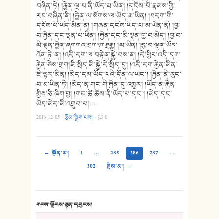
བཞིན་ཏེ། །རྐྱེན་ལྔ་པ་ནི་ཡོད་མ་ཡིན། །དངོས་པོ་རྣམས་ཀྱི་
རང་བཞིན་ནི། །རྐྱེན་ལ་སོགས་ལ་ཡོད་མ་ཡིན། །བདག་གི་
དངོས་པོ་ཡོད་མིན་ན། །གཞན་དངོས་ཡོད་པ་མ་ཡིན་ནོ། །བྱ་
བ་རྐྱེན་དང་ལྡན་པ་ཡིན། །རྐྱེན་དང་མི་ལྡན་བྱ་བ་མེད། །བྱ་བ་
མི་ལྡན་རྐྱེན་ཞགགའ་བྲཀ༢ཀཤྲརྒྱ། །མ་ཡིན། །བྱ་བ་ལྡན་ཡོད་
འོན་ཏེ་ན། །འདི་དག་ལ་བརྟེན་སྐྱེ་བས་ན། །དེ་ཕྱིར་འདི་དག་
རྐྱེན་ཅེས་གྲག།ཇི་སྲིད་མི་སྐྱེ་དེ་སྲིད་དུ། །འདི་དག་རྐྱེན་མིན་
ཇི་ལྟར་མིན། །མེད་དམ་ཡོད་པའི་དོན་ལ་ཡང༌། །རྐྱེན་ནི་རུང་
བ་མ་ཡིན་ཏེ། །མེད་ན་གང་གི་རྐྱེན་དུ་འགྱུར། །ཡོད་ན་རྐྱེན་
གྱིས་ཅི་ཞིག་བྱ། །གང་ཚེ་ཆོས་ནི་ཡོད་པ་དང༌། །མེད་དང་
ཡོད་མེད་མི་འགྲུབ་པ།…
2016-12-05
·
རྩོམ་སྒྲིག་པས།
·
0
← སྔོན་མ།
1
…
285
286
287
…
302
རྗེས་མ། →
གངས་ལྗོངས་སྙན་དབྱངས།