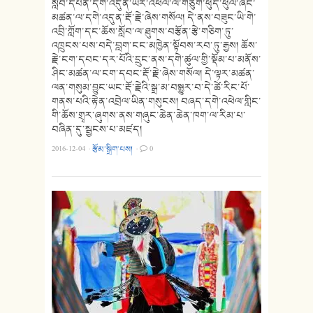
སློབ་དཔོན་དགེ་འདུན་ཡར་འཕེལ་ལ་གཙུག་ཕུད་ཕུལ་ཞིང་
མཚན་ལ་དགེ་འདུན་རྡོ་རྗེ་ཞེས་གསོལ། དེ་ནས་བཟུང་ཡི་གེ་
འབྲི་ཀློག་དང་ཆོས་སློབ་ལ་ཐུགས་བརྩོན་རྩེ་གཅིག་ཏུ་
འཁྲུངས་པས་བདེ་བླག་ངང་མཁྱེན་སྟོབས་རབ་ཏུ་རྒྱས། ཆོས་
རྗེ་ངག་དབང་དར་པོའི་དྲུང་ནས་དགེ་ཚུལ་གྱི་སྡོམ་པ་མནོས་
ཤིང་མཚན་ལ་ངག་དབང་རྡོ་རྗེ་ཞེས་གསོལ། དེ་ལྟར་མཚན་
ལན་གསུམ་བྱུང་ཡང་རྡོ་རྗེའི་སྒྲ་མ་བསྒྱུར་བ་དེ་ཚེ་རིང་པོ་
གནས་པའི་རྟེན་འབྲེལ་ཡིན་གསུངས། བཞད་དགེ་འཕེལ་གླིང་
གི་ཆོས་གྲྭར་ཞུགས་ནས་གཞུང་ཆེན་ཆེན་ཁག་ལ་རིམ་པ་
བཞིན་དུ་སྦྱངས་པ་མཛད།
2016-12-04
·
རྩོམ་སྒྲིག་པས།
·
0