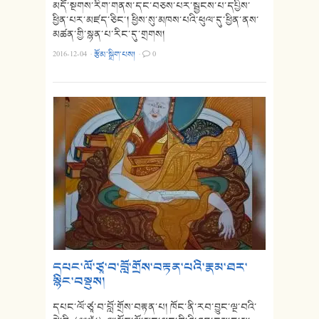
མདོ་སྔགས་རིག་གནས་དང་བཅས་པར་སྦྱངས་པ་དཔྱིས་
ཕྱིན་པར་མཛད་ཅིང་། ཕྱིས་སུ་མཁས་པའི་ཕུལ་དུ་ཕྱིན་ནས་
མཚན་གྱི་སྙན་པ་རིང་དུ་གྲགས།
2016-12-04
·
རྩོམ་སྒྲིག་པས།
·
0
དཔང་ལོ་ཙཱ་བ་བློ་གྲོས་བརྟན་པའི་རྣམ་ཐར་
སྙིང་བསྡུས།
དཔང་ལོ་ཙཱ་བ་བློ་གྲོས་བརྟན་པ། ཁོང་ནི་རབ་བྱུང་ལྔ་བའི་