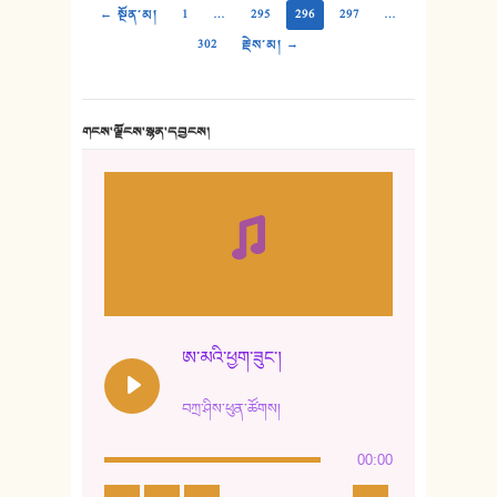
← སྔོན་མ།
1
…
295
296
297
…
302
རྗེས་མ། →
གངས་ལྗོངས་སྙན་དབྱངས།
ཨ་མའི་ཕྱག་ཟུང་།
བཀྲ་ཤིས་ཕུན་ཚོགས།
00:00