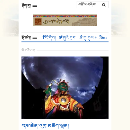
ཤོག་བུ།
སྡེ་ཚན།
ངོ་དེབ།
ཀྲུའི་ཀྲར།
གུ་ཀུལ།+
rss
སྤེལ་ཞིབ་ཕྲ།
པཎ་ཆེན་ཤཱཀྱ་མཆོག་ལྡན།