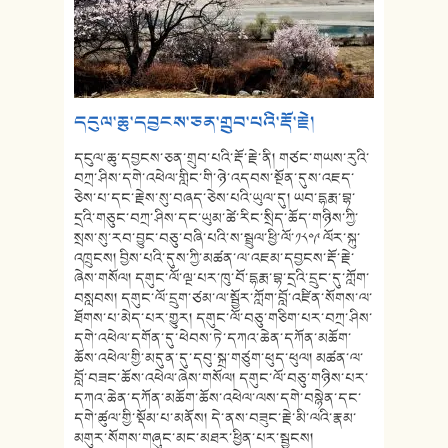
དངུལ་ཆུ་དབྱངས་ཅན་གྲུབ་པའི་རྡོ་རྗེ།
དངུལ་ཆུ་དབྱངས་ཅན་གྲུབ་པའི་རྡོ་རྗེ་ནི། གཙང་གཡས་རུའི་
བཀྲ་ཤིས་དགེ་འཕེལ་གླིང་གི་ཉེ་འདབས་སྔོན་དུས་འཇད་
ཅེས་པ་དང་རྗེས་སུ་བཞད་ཅེས་པའི་ཡུལ་དུ། ཡབ་དྷརྨ་བྷ་
དྲའི་གཅུང་བཀྲ་ཤིས་དང་ཡུམ་ཚེ་རིང་སྲིད་ཆོད་གཉིས་ཀྱི་
སྲས་སུ་རབ་བྱུང་བཅུ་བཞི་པའི་ས་སྦྲུལ་ཕྱི་ལོ་༡༨༠༩ ལོར་སྐུ་
འཁྲུངས། བྱིས་པའི་དུས་ཀྱི་མཚན་ལ་འཇམ་དབྱངས་རྡོ་རྗེ་
ཞེས་གསོལ། དགུང་ལོ་ལྔ་པར་ཁུ་བོ་དྷརྨ་བྷ་དྲའི་དྲུང་དུ་ཀློག་
བསླབས། དགུང་ལོ་དྲུག་ཙམ་ལ་སྦྱོར་ཀློག་བློ་འཛིན་སོགས་ལ་
ཐོགས་པ་མེད་པར་གྱུར། དགུང་ལོ་བཅུ་གཅིག་པར་བཀྲ་ཤིས་
དགེ་འཕེལ་དགོན་དུ་ཕེབས་ཏེ་དཀའ་ཆེན་དཀོན་མཆོག་
ཆོས་འཕེལ་གྱི་མདུན་དུ་དབུ་སྐྲ་གཙུག་ཕུད་ཕུལ། མཚན་ལ་
བློ་བཟང་ཆོས་འཕེལ་ཞེས་གསོལ། དགུང་ལོ་བཅུ་གཉིས་པར་
དཀའ་ཆེན་དཀོན་མཆོག་ཆོས་འཕེལ་ལས་དགེ་བསྙེན་དང་
དགེ་ཚུལ་གྱི་སྡོམ་པ་མནོས། དེ་ནས་བཟུང་རྗེ་མི་ལའི་རྣམ་
མགུར་སོགས་གཞུང་མང་མཐར་ཕྱིན་པར་སྦྱངས།