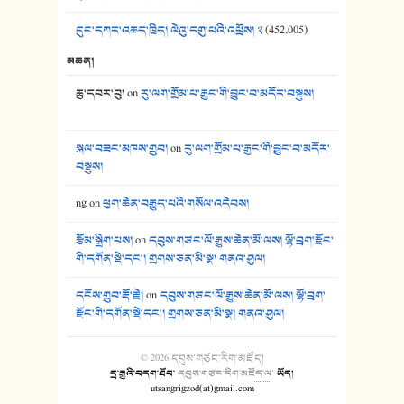
དུང་དཀར་འཆད་ཁྲིད། ལེའུ་དགུ་པའི་འཕྲོས། ༢
(452,005)
མཆན།
ཆུ་དབར་བུ།
on
རུ་ལག་གྲོམ་པ་རྒྱང་གི་བྱུང་བ་མདོར་བསྡུས།
སྐལ་བཟང་མཁས་གྲུབ།
on
རུ་ལག་གྲོམ་པ་རྒྱང་གི་བྱུང་བ་མདོར་
བསྡུས།
ng
on
ཕྱག་ཆེན་བརྒྱུད་པའི་གསོལ་འདེབས།
རྩོམ་སྒྲིག་པས།
on
དབུས་གཙང་ལོ་རྒྱུས་ཆེན་མོ་ལས། ལྷོ་བྲག་རྫོང་
གི་དགོན་སྡེ་དང་། གྲགས་ཅན་མི་སྣ། གནའ་ཤུལ།
དངོས་གྲུབ་རྡོ་རྗེ།
on
དབུས་གཙང་ལོ་རྒྱུས་ཆེན་མོ་ལས། ལྷོ་བྲག་
རྫོང་གི་དགོན་སྡེ་དང་། གྲགས་ཅན་མི་སྣ། གནའ་ཤུལ།
© 2026
དབུས་གཙང་རིག་མཛོད།
དྲ་རྒྱའི་བདག་ཐོབ་
དབུས་གཙང་རིག་མཛོད་ལ
་
ཡོད།
utsangrigzod(at)gmail.com