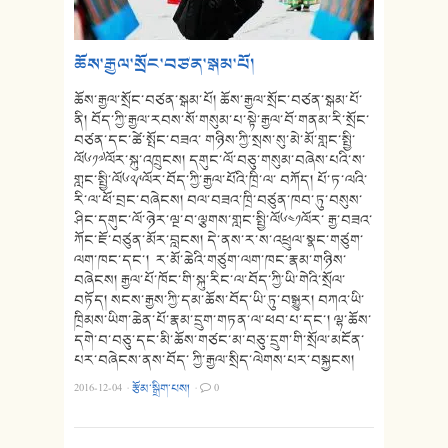
ཆོས་རྒྱལ་སྲོང་བཙན་སྒམ་པོ།
ཆོས་རྒྱལ་སྲོང་བཙན་སྒམ་པོ། ཆོས་རྒྱལ་སྲོང་བཙན་སྒམ་པོ་
ནི། བོད་ཀྱི་རྒྱལ་རབས་སོ་གསུམ་པ་སྟེ་རྒྱལ་བོ་གནམ་རི་སྲོང་
བཙན་དང་ཚེ་སྤོང་བཟའ་ གཉིས་ཀྱི་སྲས་སུ་མེ་མོ་གླང་སྤྱི་
ལོ༦༡༧ལོར་སྐུ་འཁྲུངས། དགུང་ལོ་བཅུ་གསུམ་བཞེས་པའི་ས་
གླང་སྤྱི་ལོ༦༢༩ལོར་བོད་ཀྱི་རྒྱལ་པོའི་ཁྲི་ལ་ བཀོད། པོ་ཏ་ལའི་
རི་ལ་ཕོ་བྲང་བཞེངས། བལ་བཟའ་ཁྲི་བཙུན་ཁབ་ཏུ་བསུས་
ཤིང་དགུང་ལོ་ཉེར་ལྔ་བ་ལྕགས་གླང་སྤྱི་ལོ༦༤༡ལོར་ རྒྱ་བཟའ་
ཀོང་ཇོ་བཙུན་མོར་བླངས། དེ་ནས་ར་ས་འཕྲུལ་སྣང་གཙུག་
ལག་ཁང་དང་། ར་མོ་ཆེའི་གཙུག་ལག་ཁང་རྣམ་གཉིས་
བཞེངས། རྒྱལ་པོ་ཁོང་གི་སྐུ་རིང་ལ་བོད་ཀྱི་ཡི་གེའི་སྲོལ་
བཏོད། སངས་རྒྱས་ཀྱི་དམ་ཆོས་བོད་ཡི་ཏུ་བསྒྱུར། བཀའ་ཡི་
ཁྲིམས་ཡིག་ཆེན་པོ་རྣམ་དྲུག་གཏན་ལ་ཕབ་པ་དང་། ལྷ་ཆོས་
དགེ་བ་བཅུ་དང་མི་ཆོས་གཙང་མ་བཅུ་དྲུག་གི་སྲོལ་མངོན་
པར་བཞེངས་ནས་བོད་ ཀྱི་རྒྱལ་སྲིད་ལེགས་པར་བསྐྱངས།
2016-12-04
·
རྩོམ་སྒྲིག་པས།
·
0