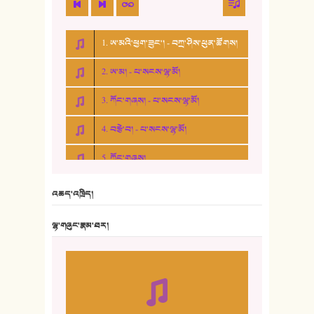
1. ཨ་མའི་ཕྱག་ཟུང་། - བཀྲ་ཤིས་ཕུན་ཚོགས།
2. ཨ་མ། - པ་སངས་ལྷ་མོ།
3. ཀོང་གཞས། - པ་སངས་ལྷ་མོ།
4. བརྩེ་བ། - པ་སངས་ལྷ་མོ།
5. ཀོང་གཞས།
6. ཆོལ་གསུམ་བྲོ་གཞས། - སྒྲོན་གསལ།
འཆད་འཁྲིད།
7. ལྷག་སྒྲོན་ལགས།
ལྷ་གཞུང་རྣམ་ཐར།
8. ཆང་གཞས།
9. ཆང་གཞས། ༢
10. ཆང་གཞས། ༣