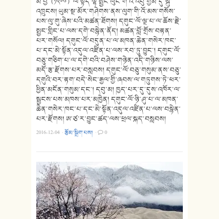
མེ་བྱི（༡༢༧༦）ལ་སྟོད་ལྷོ་སྤྱང་ལུང་གི་འི་འབུ་གྱམ་དུ་སྐུ་
འཁྲུངས། ཡུམ་སྔ་མོར་གཤེགས་ནས་ལུག་གི་འོ་མས་གསོས་
པས་ལུ་གུ་ཞེས་པའི་མཚན་ཐོགས། དགུང་ལོ་ལྔ་པ་ལ་ཆོས་རྗེ་
སྤྱང་གླིང་པ་ལས་དགེ་བསྙེན་ནོད། མཚན་བློ་གྲོས་བརྟན་
པར་གསོལ། དགུང་ལོ་བདུན་པ་ལ་མཁན་ཆེན་གསེར་ཁང་
པ་དང་མེ་སྟོན་འདུལ་འཛིན་པ་ལས་རབ་ཏུ་བྱུང་། དགུང་ལོ་
བཅུ་གཅིག་པ་ལ་དགེ་བའི་བཤེས་གཉེན་འདི་གཉིས་ལས་
མདོ་རྩ་རྫོགས་པར་བསླབས། དགུང་ལོ་བཅུ་གསུམ་ནས་བཅུ་
དགུའི་བར་རྟག་བདེ་སེང་རྒྱལ་གྱི་ཞབས་ལ་གཏུགས་ཏེ་ཕར་
ཕྱིན་མངོན་གསུམ་དང་། དབུ་མ། ཁྱད་པར་དུ་དུས་འཁོར་ལ་
སྦྱངས་པས་མཁས་པར་མཁྱེན། དགུང་ལོ་ཉི་ཤུ་པ་ལ་མཁན་
ཆེན་གསེར་ཁང་པ་དང་མེ་སྟོན་འདུལ་འཛིན་པ་ལས་བསྙེན་
པར་རྫོགས། ཨ་ཙ་ར་བྱུང་ཚད་ལས་ཕྲལ་སྐད་བསླབས།
2016-12-04
·
རྩོམ་སྒྲིག་པས།
·
0