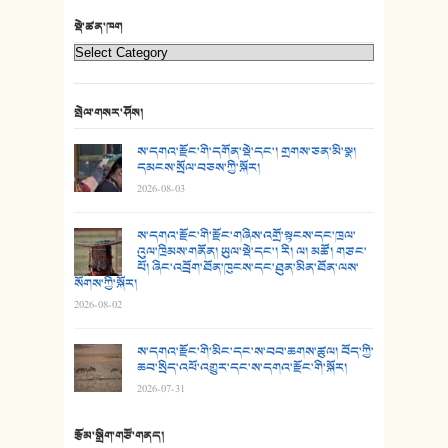
22. བཀྲ་ཤིས་ཁང་གསར།
སྡེ་ཚན་ཁག
23. ཕོ་རྒོད་པོ།
24. མིག་ཆུ་དམར་པོ།
སྤེལ་གསར་ཤོས།
25. མགྲོན་པོ།
ས་དགའ་རྫོང་གི་དགོན་སྡེ་དང་། གྲགས་ཅན་མི་སྣ།
དམངས་སྲོལ་བཅས་ཀྱི་སྐོར།
2026-08-03
26. ཨ་མའི་ཐང་ཁུག
27. ལྕེ་བདེ་ཞོལ་གྱི་པང་གདན།
ས་དགའ་རྫོང་གི་རྫོང་གཞིས་འགྲོ་སྟངས་དང་ཁྲལ་
འུལ་ཁྲིམས་གནོན། ཡུལ་སྡེ་དང་། རི། ལ། མཚོ། གཙང་
པོ། ཞིང་འབྲོག་ཐོན་ཁུངས་དང་ཐུན་མིན་ཐོན་ལས་
28. སྟོད་གཞས། - ཕན་ཐོག
སོགས་ཀྱི་སྐོར།
2026-08-02
29. རྣམ་བུ། - འཕྱོངས་ཞོལ་སྒྲོལ་མ།
ས་དགའ་རྫོང་གི་མིང་དང་ས་བབ་ཆགས་ཚུལ། བོད་ཀྱི་
30. སི་ལིང་འབྲི་མོ། - ཕན་ཐོག
ཆབ་སྲིད་འཕོ་འགྱུར་དང་ས་དགའ་རྫོང་གི་སྐོར།
2026-07-31
31. ཕ་ཡུལ་ཡར་ཀླུང་།
རྩོམ་སྒྲིག་གཙོ་གནད།
32. ཨ་མ།