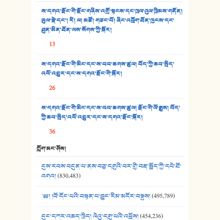
ས་དགའ་རྫོང་གི་རྫོང་གཞིས་འགྲོ་སྟངས་དང་ཁྲལ་འུལ་ཁྲིམས་གནོན།
33. འཛོམས་པའི་ལམ།
ཡུལ་སྡེ་དང་། རི། ལ། མཚོ། གཙང་པོ། ཞིང་འབྲོག་ཐོན་ཁུངས་དང་
ཐུན་མིན་ཐོན་ལས་སོགས་ཀྱི་སྐོར།
34. ཉི་མ་སེམས་ལ་ཞོག་དང་། - ཟླ་སྒྲོན།
13
35. ང་ཚོ་ཕན་ཚུན་མཇལ་ནས། - ཟླ་སྒྲོན།
ས་དགའ་རྫོང་གི་མིང་དང་ས་བབ་ཆགས་ཚུལ། བོད་ཀྱི་ཆབ་སྲིད་
འཕོ་འགྱུར་དང་ས་དགའ་རྫོང་གི་སྐོར།
36. ཟླ་གཞོན་སྙན་དབྱངས། - ཟླ་སྒྲོན།
26
37. མཚོ་སྔོན་པོ། - ཟླ་སྒྲོན།
ས་དགའ་རྫོང་གི་མིང་དང་ས་བབ་ཆགས་ཚུལ། རྫོང་གི་ལོ་རྒྱུས། བོད་
38. ཡབ་ཡུམ། - ཟླ་སྒྲོན།
ཀྱི་ཆབ་སྲིད་འཕོ་འགྱུར་དང་ས་དགའ་རྫོང་སྐོར།
36
39. དྲིལ་བུའི་སྐལ་སྒྲ། - ཟླ་སྒྲོན།
ཀློག་མང་ཤོས།
40. ང་ཚོ་ཕན་ཚུན་མཇལ་ནས། - ཟླ་སྒྲོན།
དུས་རབས་བདུན་པ་ནས་བཅུ་དགུའི་བར་གྱི་བརྡ་སྤྲོད་ཀྱི་དཔེ་ཐོ་
41. མཚན་ཚོགས་ཞབས་བྲོ་སྣ་མང་། - བོད་གཞས་ཕྱོགས་བསྒྲིགས།
འགའ།
(830,483)
༄༅། །བོ་དོང་པའི་བསྟན་པ་བྱུང་རིམ་མདོར་བསྡུས།
(495,789)
དུང་དཀར་འཆད་ཁྲིད། ལེའུ་དགུ་པའི་འཕྲོས།
(454,236)