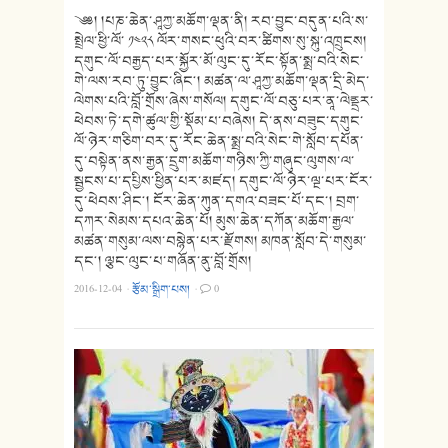
༄༅། །པཎ་ཆེན་ཤཱཀྱ་མཆོག་ལྡན་ནི། རབ་བྱུང་བདུན་པའི་ས་
སྤྲེལ་ཕྱི་ལོ་ ༡༤༢༨ ལོར་གསང་ཕུའི་བར་ཚིགས་སུ་སྐུ་འཁྲུངས།
དགུང་ལོ་བརྒྱད་པར་སྐྱོར་མོ་ལུང་དུ་རོང་སྟོན་སྨྲ་བའི་སེང་
གེ་ལས་རབ་ཏུ་བྱུང་ཞིང༌། མཚན་ལ་ཤཱཀྱ་མཆོག་ལྡན་དྲི་མེད་
ལེགས་པའི་བློ་གྲོས་ཞེས་གསོལ། དགུང་ལོ་བཅུ་པར་ནཱ་ལེནྡྲར་
ཕེབས་ཏེ་དགེ་ཚུལ་གྱི་སྡོམ་པ་བཞེས། དེ་ནས་བཟུང་དགུང་
ལོ་ཉེར་གཅིག་བར་དུ་རོང་ཆེན་སྨྲ་བའི་སེང་གེ་སློབ་དཔོན་
དུ་བསྟེན་ནས་རྒྱན་དྲུག་མཆོག་གཉིས་ཀྱི་གཞུང་ལུགས་ལ་
སྦྱངས་པ་དཔྱིས་ཕྱིན་པར་མཛད། དགུང་ལོ་ཉེར་ལྔ་པར་ངོར་
དུ་ཕེབས་ཤིང༌། ངོར་ཆེན་ཀུན་དགའ་བཟང་པོ་དང་། བྲག་
དཀར་སེམས་དཔའ་ཆེན་པོ། མུས་ཆེན་དཀོན་མཆོག་རྒྱལ་
མཚན་གསུམ་ལས་བསྙེན་པར་རྫོགས། མཁན་སློབ་དེ་གསུམ་
དང༌། ལྕང་ལུང་པ་གཞོན་ནུ་བློ་གྲོས།
2016-12-04
·
རྩོམ་སྒྲིག་པས།
·
0