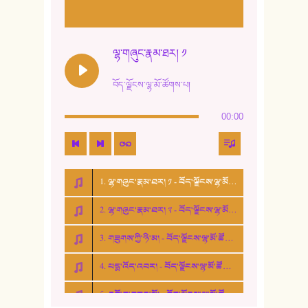
11. ལོ་གསར།
12. ལོ་གསར། ༢
ལྷ་གཞུང་རྣམ་ཐར། ༡
13. ཆུང་འདྲིས། - ཟླ་སྒྲོན།
བོད་ལྗོངས་ལྷ་མོ་ཚོགས་པ།
14. སྙིང་རྗེ་མོ། - ཚེ་འགྱུར་མེད།
00:00
15. ཤམ་པ་ལ་ཡི་སྲས་མོ།
16. ལྷ་བུ་དར་བུ།
1. ལྷ་གཞུང་རྣམ་ཐར། ༡ - བོད་ལྗོངས་ལྷ་མོ་ཚོགས་པ།
17. ང་བོད་པ་ཡིན། - ཕུར་བུ་རྣམ་རྒྱལ།
2. ལྷ་གཞུང་རྣམ་ཐར། ༢ - བོད་ལྗོངས་ལྷ་མོ་ཚོགས་པ།
18. ང་ལ་བྱམས་པའི་ཨ་མ།
3. གཟུགས་ཀྱི་ཉི་མ། - བོད་ལྗོངས་ལྷ་མོ་ཚོགས་པ།
19. ཆ་རྐྱེན་མེད་པའི་སེམས།
4. པདྨ་འོད་འབར། - བོད་ལྗོངས་ལྷ་མོ་ཚོགས་པ།
20. བསྟན་རྒྱས་གླིང་།
5. འགྲོ་བ་བཟང་མོ། - བོད་ལྗོངས་ལྷ་མོ་ཚོགས་པ།
21. ཕ་སྐད།