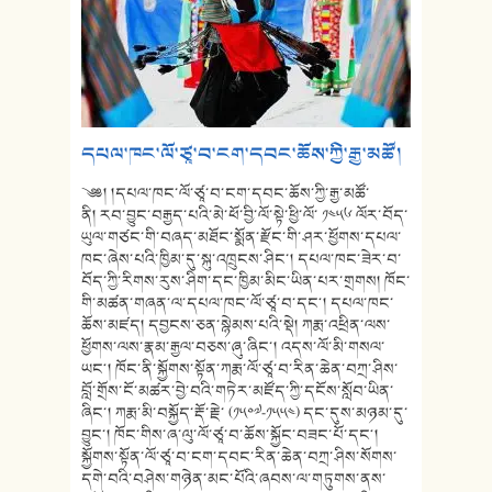
དཔལ་ཁང་ལོ་ཙཱ་བ་ངག་དབང་ཆོས་ཀྱི་རྒྱ་མཚོ།
༄༅། །དཔལ་ཁང་ལོ་ཙཱ་བ་ངག་དབང་ཆོས་ཀྱི་རྒྱ་མཚོ་
ནི། རབ་བྱུང་བརྒྱད་པའི་མེ་ཕོ་བྱི་ལོ་སྟེ་ཕྱི་ལོ་ ༡༤༥༦ ལོར་བོད་
ཡུལ་གཙང་གི་བཞད་མཐོང་སྨོན་རྫོང་གི་ཤར་ཕྱོགས་དཔལ་
ཁང་ཞེས་པའི་ཁྱིམ་དུ་སྐུ་འཁྲུངས་ཤིང་། དཔལ་ཁང་ཟེར་བ་
བོད་ཀྱི་རིགས་རུས་ཤིག་དང་ཁྱིམ་མིང་ཡིན་པར་གྲགས། ཁོང་
གི་མཚན་གཞན་ལ་དཔལ་ཁང་ལོ་ཙཱ་བ་དང༌། དཔལ་ཁང་
ཆོས་མཛད། དབྱངས་ཅན་སྙེམས་པའི་སྡེ། ཀརྨ་འཕྲིན་ལས་
ཕྱོགས་ལས་རྣམ་རྒྱལ་བཅས་ཞུ་ཞིང་། འདས་ལོ་མི་གསལ་
ཡང༌། ཁོང་ནི་སྐྱོགས་སྟོན་ཀརྨ་ལོ་ཙཱ་བ་རིན་ཆེན་བཀྲ་ཤིས་
བློ་གྲོས་ངོ་མཚར་བྱེ་བའི་གཏེར་མཛོད་ཀྱི་དངོས་སློབ་ཡིན་
ཞིང་། ཀརྨ་མི་བསྐྱོད་རྡོ་རྗེ་ (༡༥༠༧-༡༥༥༤) དང་དུས་མཉམ་དུ་
བྱུང་། ཁོང་གིས་ཞ་ལུ་ལོ་ཙཱ་བ་ཆོས་སྐྱོང་བཟང་པོ་དང༌།
སྐྱོགས་སྟོན་ལོ་ཙཱ་བ་ངག་དབང་རིན་ཆེན་བཀྲ་ཤིས་སོགས་
དགེ་བའི་བཤེས་གཉེན་མང་པོའི་ཞབས་ལ་གཏུགས་ནས་