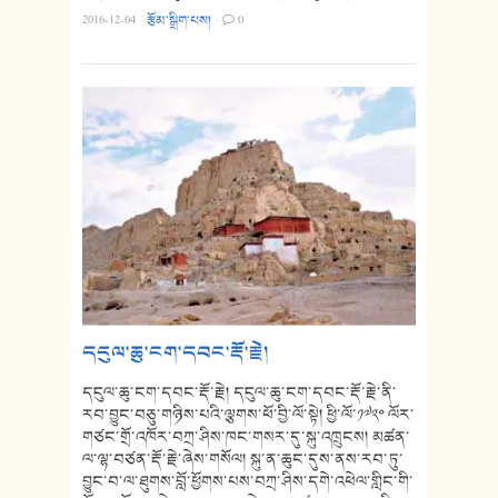
2016-12-04
·
རྩོམ་སྒྲིག་པས།
·
0
དངུལ་ཆུ་ངག་དབང་རྡོ་རྗེ།
དངུལ་ཆུ་ངག་དབང་རྡོ་རྗེ། དངུལ་ཆུ་ངག་དབང་རྡོ་རྗེ་ནི་
རབ་བྱུང་བཅུ་གཉིས་པའི་ལྕགས་ཕོ་བྱི་ལོ་སྟེ། ཕྱི་ལོ་༡༧༢༠ ལོར་
གཙང་གྲོ་འཁོར་བཀྲ་ཤིས་ཁང་གསར་དུ་སྐུ་འཁྲུངས། མཚན་
ལ་ལྷ་བཙན་རྡོ་རྗེ་ཞེས་གསོལ། སྐུ་ན་ཆུང་དུས་ནས་རབ་ཏུ་
བྱུང་བ་ལ་ཐུགས་བློ་ཕྱོགས་པས་བཀྲ་ཤིས་དགེ་འཕེལ་གླིང་གི་