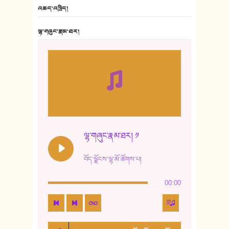
6. ཆོལ་གསུམ་བྲོ་གཞས། - སྒྲོན་གསལ།
འཆད་འཁྲིད།
7. ལྷག་སྒྲོན་ལགས།
ལྷ་གཞུང་རྣམ་ཐར།
8. ཆང་གཞས།
9. ཆང་གཞས། ༢
10. ཆང་གཞས། ༣
11. ལོ་གསར།
12. ལོ་གསར། ༢
ལྷ་གཞུང་རྣམ་ཐར། ༡
13. ཆུང་འདྲིས། - ཟླ་སྒྲོན།
བོད་ལྗོངས་ལྷ་མོ་ཚོགས་པ།
14. སྙིང་རྗེ་མོ། - ཚེ་འགྱུར་མེད།
00:00
15. ཤམ་པ་ལ་ཡི་སྲས་མོ།
16. ལྷ་བུ་དར་བུ།