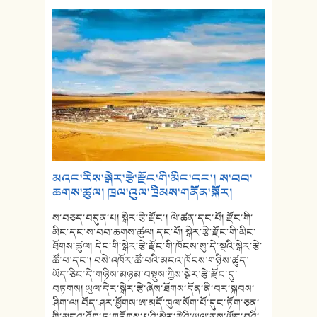
མའང་རིས་སྒེར་རྩེ་རྫོང་གི་མིང་དང་། ས་བབ་
ཆགས་ཚུལ། ཁྲལ་འུལ་ཁྲིམས་གནོན་སྐོར།
ས་བཅད་བདུན་པ། སྒེར་རྩེ་རྫོང་། ལེ་ཚན་དང་པོ། རྫོང་གི་
མིང་དང་ས་བབ་ཆགས་ཚུལ། དང་པོ། སྒེར་རྩེ་རྫོང་གི་མིང་
ཐོགས་ཚུལ། དེང་གི་སྒེར་རྩེ་རྫོང་གི་ཁོངས་སུ་དེ་སྔའི་སྒེར་རྩེ་
ཚོ་པ་དང་། བསེ་འཁོར་ཚོ་པའི་མངའ་ཁོངས་གཉིས་ཚུད་
ཡོད་ཅིང་དེ་གཉིས་མཉམ་བསྡུས་ཀྱིས་སྒེར་རྩེ་རྫོང་དུ་
བཏགས། ཡུལ་དེར་སྒེར་རྩེ་ཞེས་ཐོགས་དོན་ནི་བར་སྐབས་
ཤིག་ལ། བོད་ཤར་ཕྱོགས་ཨ་མདོ་ཁུལ་སོག་པོ་དུང་ཏོག་ཅན་
གྱི་མངའ་འོག་ཏུ་གཏོགས་པའི་སྒེར་རྩེའི་ཡུལ་ནས་ཡོང་བའི་