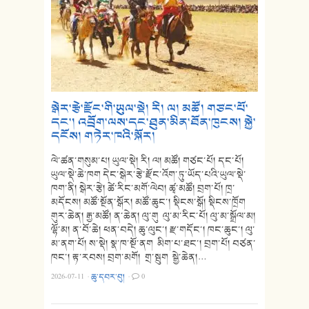
སྒེར་རྩེ་རྫོང་གི་ཡུལ་སྡེ། རི། ལ། མཚོ། གཙང་པོ་
དང་། འབྲོག་ལས་དང་ཐུན་མིན་ཐོན་ཁུངས། སྐྱེ་
དངོས། གཏེར་ཁའི་སྐོར།
ལེ་ཚན་གསུམ་པ། ཡུལ་སྡེ། རི། ལ། མཚོ། གཙང་པོ། དང་པོ།
ཡུལ་སྡེ་ཆེ་ཁག དེང་སྒེར་རྩེ་རྫོང་འོག་ཏུ་ཡོད་པའི་ཡུལ་སྡེ་
ཁག་ནི། སྒེར་རྩེ། ཚེ་རིང་མགོ་ལེབ། ཚྭ་མཚོ། བྲག་པོ། ཁྲ་
མདོངས། མཚོ་སྔོན་སྒོར། མཚོ་ཆུང་། སྡིངས་སྒོ། སྡིངས་ཁྲོག
གུར་ཆེན། རྒྱ་མཚོ། ན་ཆེན། ལུ་གུ ལུ་མ་རིང་པོ། ལུ་མ་སྒྲོལ་མ།
ལྷོ་མ། ན་བོ་ཆེ། ཕན་བདེ། ཆུ་ལུང་། རྫ་གདོང་། ཁང་ཆུང་། ལུ་
མ་ནག་པོ། ས་སྡེ། སྣ་ཁ་སྔོ་ནག མིག་པ་ཐང་། བྲག་པོ། བཙན་
ཁང་། རྟ་རབས། བྲག་མགོ། གྲ་སྦུག སྒྱེ་ཆེན།…
2026-07-11
·
ཆུ་དབར་བུ།
·
0