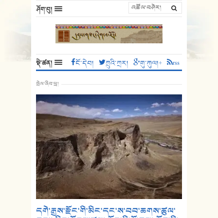
ཤོག་བུ།
སྡེ་ཚན།
ངོ་དེབ།
ཀྲུའི་ཀྲར།
གུ་ཀུལ།+
rss
སྤེལ་ཞིབ་ཕྲ།
དགེ་རྒྱས་རྫོང་གི་མིང་དང་ས་བབ་ཆགས་ཚུལ་