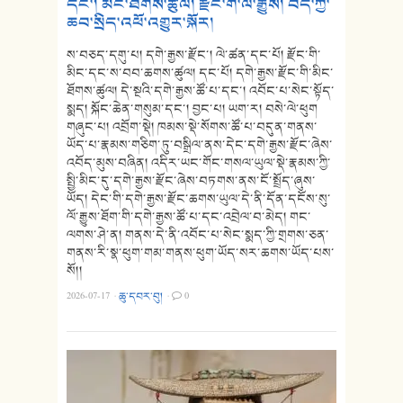
དང་། མིང་ཐོགས་ཚུལ། རྫོང་གི་ལོ་རྒྱུས། བོད་ཀྱི་
ཆབ་སྲིད་འཕོ་འགྱུར་སྐོར།
ས་བཅད་དགུ་པ། དགེ་རྒྱས་རྫོང་། ལེ་ཚན་དང་པོ། རྫོང་གི་
མིང་དང་ས་བབ་ཆགས་ཚུལ། དང་པོ། དགེ་རྒྱས་རྫོང་གི་མིང་
ཐོགས་ཚུལ། དེ་སྔའི་དགེ་རྒྱས་ཚོ་པ་དང་། འབོང་པ་སེང་སྟོད་
སྨད། སྐོང་ཆེན་གསུམ་དང་། བྱང་པ། ཡག་ར། བསེ་ལེ་ཕུག
གཞུང་པ། འབྲོག་སྡེ། ཁམས་སྡེ་སོགས་ཚོ་པ་བདུན་གནས་
ཡོད་པ་རྣམས་གཅིག་ཏུ་བསྒྲིལ་ནས་དེང་དགེ་རྒྱས་རྫོང་ཞེས་
འབོད་མུས་བཞིན། འདིར་ཡང་གོང་གསལ་ཡུལ་སྡེ་རྣམས་ཀྱི་
སྤྱི་མིང་དུ་དགེ་རྒྱས་རྫོང་ཞེས་བཏགས་ནས་ངོ་སྤྲོད་ཞུས་
ཡོད། དེང་གི་དགེ་རྒྱས་རྫོང་ཆགས་ཡུལ་དེ་ནི་དོན་དངོས་སུ་
ལོ་རྒྱུས་ཐོག་གི་དགེ་རྒྱས་ཚོ་པ་དང་འབྲེལ་བ་མེད། གང་
ལགས་ཤེ་ན། གནས་དེ་ནི་འབོང་པ་སེང་སྨད་ཀྱི་གྲགས་ཅན་
གནས་རི་སྣ་ཕུག་གམ་གནས་ཕུག་ཡོད་སར་ཆགས་ཡོད་པས་
སོ།།
2026-07-17
·
ཆུ་དབར་བུ།
·
0