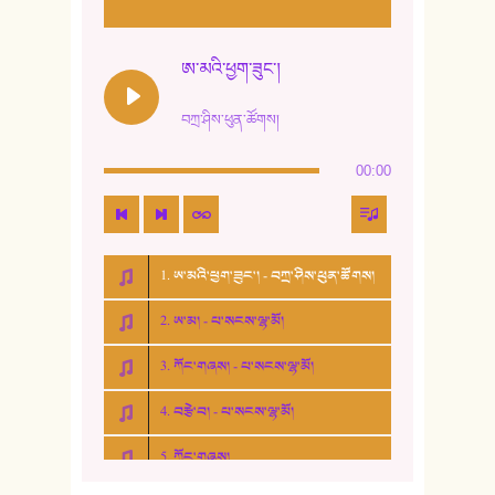
ཨ་མའི་ཕྱག་ཟུང་།
བཀྲ་ཤིས་ཕུན་ཚོགས།
00:00
1. ཨ་མའི་ཕྱག་ཟུང་། - བཀྲ་ཤིས་ཕུན་ཚོགས།
2. ཨ་མ། - པ་སངས་ལྷ་མོ།
3. ཀོང་གཞས། - པ་སངས་ལྷ་མོ།
4. བརྩེ་བ། - པ་སངས་ལྷ་མོ།
5. ཀོང་གཞས།