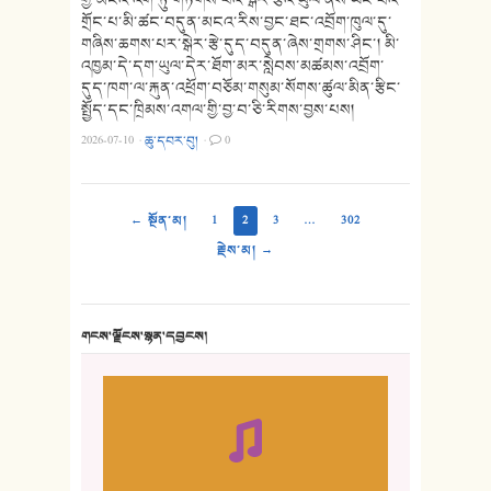
གྲོང་པ་མི་ཚང་བདུན་མངའ་རིས་བྱང་ཐང་འབྲོག་ཁུལ་དུ་
གཞིས་ཆགས་པར་སྒེར་རྩེ་དུད་བདུན་ཞེས་གྲགས་ཤིང་། མི་
འཁྱམ་དེ་དག་ཡུལ་དེར་ཐོག་མར་སླེབས་མཚམས་འབྲོག་
དུད་ཁག་ལ་རྐུན་འཕྲོག་བཅོམ་གསུམ་སོགས་ཚུལ་མིན་རྩིང་
སྤྱོད་དང་ཁྲིམས་འགལ་གྱི་བྱ་བ་ཅི་རིགས་བྱས་པས།
2026-07-10
·
ཆུ་དབར་བུ།
·
0
← སྔོན་མ།
1
2
3
…
302
རྗེས་མ། →
གངས་ལྗོངས་སྙན་དབྱངས།