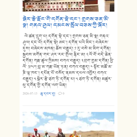
སྒེར་རྩེ་རྫོང་གི་དགོན་སྡེ་དང་། གྲགས་ཅན་མི་
སྣ། གནའ་ཤུལ། དམངས་སྲོལ་བཅས་ཀྱི་སྐོར།
ལེ་ཚན་དྲུག་པ། དགོན་སྡེ་དང་། གྲགས་ཅན་མི་སྣ། གནའ་
ཤུལ། དང་པོ། དགོན་སྡེ། ཨང་། དགོན་པའི་མིང་། བཞེངས་
དུས། བཞེངས་མཁན། ཆོས་བརྒྱུད། ༡ རུ་བསེ་མ་མིག་དགོན།
སྐྱབས་མགོན་གང་ཤར་རང་གྲོལ། རྙིང་མ། ༢ ལོ་བོ་བདེ་ཆེན་
དགོན། ཀརྨ་ཚུལ་ཁྲིམས། བཀའ་བརྒྱུད། ༣ བྲག་གྱམ་དགོན། ཕྱི་
ལོ་ ༡༩༥༠། བླ་མ་ཀརྨ་ཡོན་ཏན། བཀའ་བརྒྱུད། ༤ སྟོང་མཚོ་མ་
ཎི་ལྷ་ཁང་། དཔོན་པོ་བསོད་ནམས་དཔལ་འབྱོར། བཀའ་
བརྒྱུད། ༥ སྒེར་རྩེ་ཙག་ཏི་དགོན་པ། ༥ ཙག་ཏི་དགོན། མཚུར་
ཕུ་དགོན་གྱི་དགོན་ལག་ཡིན།
2026-07-13
·
ཆུ་དབར་བུ།
·
0