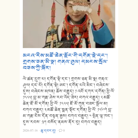
མངའ་རིས་མཚོ་ཆེན་རྫོང་གི་དགོན་སྡེ་དང་།
གྲགས་ཅན་མི་སྣ། གནའ་ཤུལ། དམངས་སྲོལ་
བཅས་ཀྱི་སྐོར།
ལེ་ཚན་དྲུག་པ། དགོན་སྡེ་དང་། གྲགས་ཅན་མི་སྣ། གནའ་
ཤུལ། དང་པོ། དགོན་སྡེ། ཨང་། དགོན་པའི་མིང་། བཞེངས་
དུས། བཞེངས་མཁན། ཆོས་བརྒྱུད། ༡ འབོ་དཀར་དགོན། ཕྱི་ལོ་
༡༨༨༥། བླ་མ་ཀརྨ་ཤེས་རབ་འོད་ཟེར། བཀའ་བརྒྱུད། ༢ མཚོ་
ཆེན་ཇོ་མོ་དགོན། ཕྱི་ལོ་ ༡༨༨༥། ཇོ་མོ་ཀུན་བཟང་སྒྲོལ་མ།
བཀའ་བརྒྱུད། ༣ མཚོ་ཆེན་སྨན་སྡོང་དགོན། ཕྱི་ལོ་ ༡༨༦༧། བླ་
མ་ཀརྨ་ངེས་དོན་བསྟན་རྒྱས། བཀའ་བརྒྱུད། ༤ སྤེན་ལྷ་ཁང་།
དུས་རབས་ ༡༩། བསོད་ནམས་ནོར་བུ། བཀའ་བརྒྱུད།
2026-07-16
·
ཆུ་དབར་བུ།
·
0