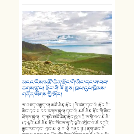
མངའ་རིས་མཚོ་ཆེན་རྫོང་གི་མིང་དང་ས་བབ་
ཆགས་ཚུལ། རྫོང་གི་ལོ་རྒྱུས། ཁྲལ་འུལ་ཁྲིམས་
གནོན་སོགས་ཀྱི་སྐོར།
ས་བཅད་བརྒྱད་པ། མཚོ་ཆེན་རྫོང་། ལེ་ཚན་དང་པོ། རྫོང་གི་
མིང་དང་ས་བབ་ཆགས་ཚུལ། དང་པོ། མཚོ་ཆེན་རྫོང་གི་མིང་
ཐོགས་ཚུལ། ད་ལྟའི་མཚོ་ཆེན་རྫོང་ཁུལ་གྱི་ས་སྡེ་ཕལ་མོ་ཆེ་
(ད་ལྟའི་མཚོ་ཆེན་རྫོང་ཁོངས་སུ་དེ་སྔའི་འབྲོང་པ་ཚོ་དགུའི་
རྐྱང་རང་དང་། བྱང་མ། ཉ་ག ཉི་གཞུང་།[1] ནག་ཚང་གི་