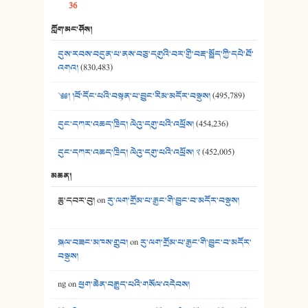
36
39. དྲིལ་བུའི་སྐལ་སྒྲ། - ཟླ་སྒྲོན།
ཀློག་མང་ཤོས།
40. ང་ཚོ་ཕན་ཚུན་མཇལ་ནས། - ཟླ་སྒྲོན།
དུས་རབས་བདུན་པ་ནས་བཅུ་དགུའི་བར་གྱི་བརྡ་སྤྲོད་ཀྱི་དཔེ་ཐོ་
41. མཚན་ཚོགས་ཞབས་བྲོ་སྣ་མང་། - བོད་གཞས་ཕྱོགས་བསྒྲིགས།
འགའ།
(830,483)
༄༅། །བོ་དོང་པའི་བསྟན་པ་བྱུང་རིམ་མདོར་བསྡུས།
(495,789)
དུང་དཀར་འཆད་ཁྲིད། ལེའུ་དགུ་པའི་འཕྲོས།
(454,236)
དུང་དཀར་འཆད་ཁྲིད། ལེའུ་དགུ་པའི་འཕྲོས། ༢
(452,005)
མཆན།
ཆུ་དབར་བུ།
on
རུ་ལག་གྲོམ་པ་རྒྱང་གི་བྱུང་བ་མདོར་བསྡུས།
སྐལ་བཟང་མཁས་གྲུབ།
on
རུ་ལག་གྲོམ་པ་རྒྱང་གི་བྱུང་བ་མདོར་
བསྡུས།
ng
on
ཕྱག་ཆེན་བརྒྱུད་པའི་གསོལ་འདེབས།