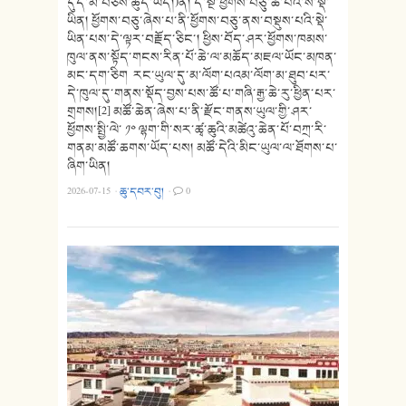
དུད་མ་བཅས་ཚུད་ཡོད།)ནི། དེ་སྔ་ཕྱོགས་བཅུ་ཚོ་པའི་ས་སྡེ་
ཡིན། ཕྱོགས་བཅུ་ཞེས་པ་ནི་ཕྱོགས་བཅུ་ནས་བསྡུས་པའི་སྡེ་
ཡིན་པས་དེ་ལྟར་བརྗོད་ཅིང་། ཕྱིས་བོད་ཤར་ཕྱོགས་ཁམས་
ཁུལ་ནས་སྟོད་གངས་རིན་པོ་ཆེ་ལ་མཆོད་མཇལ་ཡོང་མཁན་
མང་དག་ཅིག རང་ཡུལ་དུ་མ་ལོག་པའམ་ལོག་མ་ཐུབ་པར་
དེ་ཁུལ་དུ་གནས་སྡོད་བྱས་པས་ཚོ་པ་གཞི་རྒྱ་ཆེ་རུ་ཕྱིན་པར་
གྲགས།[2] མཚོ་ཆེན་ཞེས་པ་ནི་རྫོང་གནས་ཡུལ་གྱི་ཤར་
ཕྱོགས་སྤྱི་ལེ་ ༡༠ ལྷག་གི་སར་ཚྭ་ཆུའི་མཚེའུ་ཆེན་པོ་བཀྲ་རི་
གནམ་མཚོ་ཆགས་ཡོད་པས། མཚོ་དེའི་མིང་ཡུལ་ལ་ཐོགས་པ་
ཞིག་ཡིན།
2026-07-15
·
ཆུ་དབར་བུ།
·
0