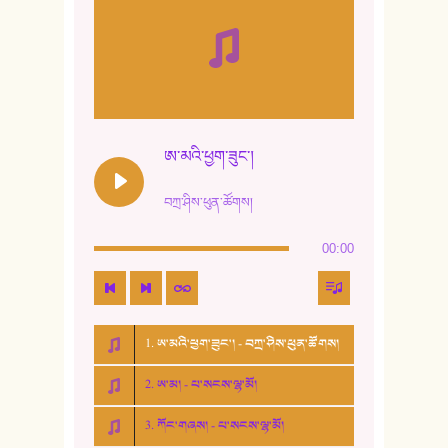
ཨ་མའི་ཕྱག་ཟུང་།
བཀྲ་ཤིས་ཕུན་ཚོགས།
00:00
1. ཨ་མའི་ཕྱག་ཟུང་། - བཀྲ་ཤིས་ཕུན་ཚོགས།
2. ཨ་མ། - པ་སངས་ལྷ་མོ།
3. ཀོང་གཞས། - པ་སངས་ལྷ་མོ།