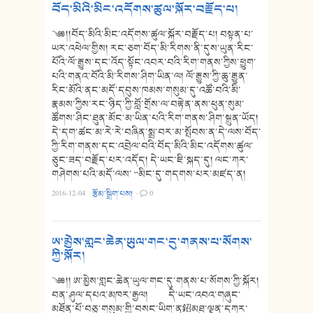
བོད་མིའི་མིང་འདོགས་ཚུལ་སྐོར་བརྗོད་པ།
༄༅།།བོད་མིའི་མིང་འདོགས་ཚུལ་སྐོར་བརྗོད་པ། བསྟན་པ་
ཡར་འཕེལ་གྱིས། རང་ཅག་བོད་མི་རིགས་ནི་དུས་ཡུན་རིང་
པོའི་ལོ་རྒྱུས་དང་འོད་སྟོང་འབར་བའི་རིག་གནས་ཀྱིས་ཕྱུག་
པའི་གནའ་བོའི་མི་རིགས་ཤིག་ཡིན་ལ། ལོ་རྒྱུས་ཀྱི་ཆུ་རྒྱུན་
རིང་མོའི་ནང་མདོ་དབུས་ཁམས་གསུམ་དུ་འཚོ་བའི་མི་
རྣམས་ཀྱིས་རང་ཉིད་ཀྱི་བློ་གྲོས་ལ་བརྟེན་ནས་ཕུན་སུམ་
ཚོགས་ཤིང་ཐུན་མོང་མ་ཡིན་པའི་རིག་གནས་ཤིག་སྐྲུན་ཡོད།
དེ་དག་ཚང་མ་རེ་རེ་བཞིན་སྨྲ་བར་མ་སྤོབས་ན་དེ་ལས་བོད་
ཀྱི་རིག་གནས་དང་འབྲེལ་བའི་བོད་མིའི་མིང་འདོགས་ཚུལ་
ཅུང་ཟད་བརྗོད་པར་འདོད། དེ་ཡང་ཇི་སྐད་དུ། ལང་ཀར་
གཤེགས་པའི་མདོ་ལས་ “མིང་དུ་གདགས་པར་མཛད་ན།
2016-12-04
·
རྩོམ་སྒྲིག་པས།
·
0
ཨ་མྱེས་གླང་ཆེན་ཡུལ་གང་དུ་གནས་པ་སོགས་
ཀྱི་སྐོར།
༄༅།། ཨ་མྱེས་གླང་ཆེན་ཡུལ་གང་དུ་གནས་པ་སོགས་ཀྱི་སྐོར།
བན་ཤུལ་དཔའ་མཁར་རྒྱལ། དེ་ཡང་འབའ་གཞུང་
མཐོན་པོ་བཅུ་གསུམ་གྱི་བསང་ཡིག་ན鉊མཐུ་ལྡན་དཀར་