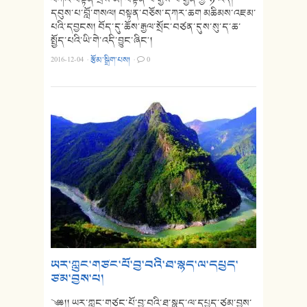
དབུས་པ་བློ་གསལ། བསྟན་བཅོས་དཀར་ཆག མཆིམས་འཇམ་
པའི་དབྱངས། བོད་དུ་ཆོས་རྒྱལ་སྲོང་བཙན་དུས་སུ་ད་ཆ་
སྤྱོད་པའི་ཡི་གེ་འདི་བྱུང་ཞིང༌།
2016-12-04
·
རྩོམ་སྒྲིག་པས།
·
0
ཡར་ཀླུང་གཙང་པོ་བྱ་བའི་ཐ་སྙད་ལ་དཔྱད་
ཙམ་བྱས་པ།
༄༅།། ཡར་ཀླུང་གཙང་པོ་བྱ་བའི་ཐ་སྙད་ལ་དཔྱད་ཙམ་བྱས་