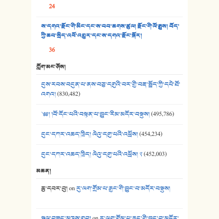
24
37. མཚོ་སྔོན་པོ། - ཟླ་སྒྲོན།
ས་དགའ་རྫོང་གི་མིང་དང་ས་བབ་ཆགས་ཚུལ། རྫོང་གི་ལོ་རྒྱུས། བོད་
38. ཡབ་ཡུམ། - ཟླ་སྒྲོན།
ཀྱི་ཆབ་སྲིད་འཕོ་འགྱུར་དང་ས་དགའ་རྫོང་སྐོར།
36
39. དྲིལ་བུའི་སྐལ་སྒྲ། - ཟླ་སྒྲོན།
ཀློག་མང་ཤོས།
40. ང་ཚོ་ཕན་ཚུན་མཇལ་ནས། - ཟླ་སྒྲོན།
དུས་རབས་བདུན་པ་ནས་བཅུ་དགུའི་བར་གྱི་བརྡ་སྤྲོད་ཀྱི་དཔེ་ཐོ་
41. མཚན་ཚོགས་ཞབས་བྲོ་སྣ་མང་། - བོད་གཞས་ཕྱོགས་བསྒྲིགས།
འགའ།
(830,482)
༄༅། །བོ་དོང་པའི་བསྟན་པ་བྱུང་རིམ་མདོར་བསྡུས།
(495,786)
དུང་དཀར་འཆད་ཁྲིད། ལེའུ་དགུ་པའི་འཕྲོས།
(454,234)
དུང་དཀར་འཆད་ཁྲིད། ལེའུ་དགུ་པའི་འཕྲོས། ༢
(452,003)
མཆན།
ཆུ་དབར་བུ།
on
རུ་ལག་གྲོམ་པ་རྒྱང་གི་བྱུང་བ་མདོར་བསྡུས།
སྐལ་བཟང་མཁས་གྲུབ།
on
རུ་ལག་གྲོམ་པ་རྒྱང་གི་བྱུང་བ་མདོར་