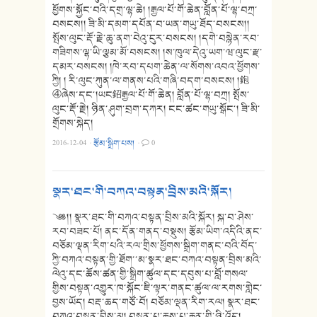
ཕྱོགས་སྐྱོང་བའི་དགྲ་ལྷ་ཆེ། །རྒྱལ་པོ་གོ་ཆེན་བློན་པོ་ལྷ་བཀྲ་
བསངས།། ཟི་མི་དམག་དཔོན་བ་ཡན་གཡུ་ཐོད་བསངས།།
སྤོས་ལུང་རྡོ་རྗེ་ཆུ་ནག་བེའུ་ངུར་བསངས། །དགེ་བསྙེན་རབ་
གཟིགས་ལྷ་ཡི་ལྕམ་མོ་བསངས། །ས་ཁུལ་དེའུ་ཡག་ཝ་ལུང་རྫ་
དམར་བསངས། །ཁེ་རབ་དཔག་ཆེན་ལ་སོགས་འབའ་ཕྱོགས་
ཀྱི། ། རི་ལུང་ཀུན་ལ་གནས་པའི་གཞི་བདག་བསངས། །鉋
④ཞེས་དང༌།ཡང鉊རྒྱལ་པོ་གོ་ཆེན། བློན་པོ་ལྷ་བཀྲ། སྤོས་
ལུང་རྡོ་རྗེ། ཉིན་ཤུག་བྲག་དཀར། ངང་ཚང་གཡུ་སྒོང༌། ཟི་མི་
གྲོགས་སྐེད།
2016-12-04
·
རྩོམ་སྒྲིག་པས།
·
0
སྣར་ཐང་གི་བཀའ་བསྟན་བྲིས་མའི་སྐོར།
༄༅།། སྣར་ཐང་གི་བཀའ་བསྟན་བྲིས་མའི་སྐོར། སྐ་བ་ཤེས་
རབ་བཟང་པོ། ནང་དོན་གནད་བསྡུས། རྩོམ་ཡིག་འདིའི་ནང་
བཅོམ་ལྡན་རིག་པའི་རལ་གྲིས་ཕྱོགས་སྒྲིག་གནང་བའི་བོད་
ཀྱི་བཀའ་བསྟན་གྱི་ཐོག་་མ་སྣར་ཐང་བཀའ་བསྟན་བྲིས་མའི་
ལེའུ་དང་ཆོས་ཚན་གྱི་སྒྲིག་ཚུལ་དང་དབུས་པ་བློ་གསལ་
གྱིས་བསྟན་འགྱུར་ཁ་སྐོང་ཇི་ལྟར་གནང་ཚུལ་ལ་རགས་གླེང་
བྱས་ཡོད། བརྡ་ཆད་གཙོ་བོ། བཅོམ་ལྡན་རིག་རལ། སྣར་ཐང་
བཀའ་བསྟན་བྲིས་མ། བསྟན་པ་རྒྱས་པ་རྒྱན་གྱི་ཉི་འོད།