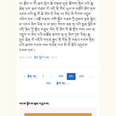
པ། རྩོམ་པ་པོ། ཆབ་སྤེལ་ཚེ་བརྟན་ཕུན་ཚོགས། སྲིད་པའི་ཆུ་
ཆེན་ཡར་ཆབ་གཙང་པོ་འདི་ནི་བོད་ཡུལ་ས་མཐོའི་ཐོག་ནས་
འབབ་པའི་ཆུ་བོ་ཆེ་ཤོས་དེ་ཡིན་ལ། བོད་མི་རིགས་འབྱུང་
འཕེལ་དང་། འཚོ་གནས། གསོ་སྐྱོང་བཅས་ཀྱི་བྱམས་ལྡན་སྐྱེད་
མ་འབའ་ཞིག་ཡིན་པ་མ་ཟད། གངས་ཅན་སཱ་ལའི་སྨན་ལྗོངས་
འདི་ཉིད་ཀྱི་སྣོད་བཅུད་ཡོད་དོ་ཅོག་གི་ཚེ་སྲོག་གམ། ཡང་ན་
འགྱུར་བ་མེད་པའི་མཚོན་རྟགས་ལྟ་བུ་ཞིག་ཀྱང་ཡིན། ཆུ་
ཀླུང་ཆེན་པོ་འདིའི་གཏན་རྒྱུད་ནི་བོན་གྱི་གནའ་རབས་སྲིད་
པའི་ཆགས་རབས་སམ་གཤེན་རབ་མི་བོ་ཆེའི་འཁྲུངས་
རབས་དང་།
2016-12-04
·
རྩོམ་སྒྲིག་པས།
·
0
← སྔོན་མ།
1
…
290
291
292
…
302
རྗེས་མ། →
གངས་ལྗོངས་སྙན་དབྱངས།