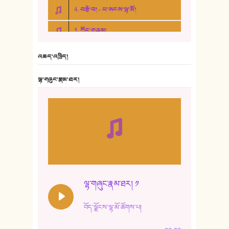
4. བརྩེ་བ། - པ་སངས་ལྷ་མོ།
5. ཀོང་གཞས།
6. ཆོལ་གསུམ་བྲོ་གཞས། - སྒྲོན་གསལ།
འཆད་འཁྲིད།
7. ལྷག་སྒྲོན་ལགས།
ལྷ་གཞུང་རྣམ་ཐར།
8. ཆང་གཞས།
9. ཆང་གཞས། ༢
10. ཆང་གཞས། ༣
11. ལོ་གསར།
12. ལོ་གསར། ༢
ལྷ་གཞུང་རྣམ་ཐར། ༡
13. ཆུང་འདྲིས། - ཟླ་སྒྲོན།
བོད་ལྗོངས་ལྷ་མོ་ཚོགས་པ།
14. སྙིང་རྗེ་མོ། - ཚེ་འགྱུར་མེད།