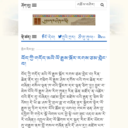
ཤོག་བུ།
སྡེ་ཚན།
ངོ་དེབ།
ཀྲུའི་ཀྲར།
གུ་ཀུལ།+
rss
སྤེལ་ཞིབ་ཕྲ།
བོད་ཀྱི་གདོད་མའི་ལོ་རྒྱུས་སྐོར་རགས་ཙམ་གླེང་
བ།
བོད་ཀྱི་གདོད་མའི་ལོ་རྒྱུས་སྐོར་རགས་ཙམ་གླེང་བ། རིན་
ཆེན་ནོར་བུ། གཅིག ལོ་རྒྱུས་ཤེས་དགོས་པའི་གལ་ཆེན་རང་
བཞིན། བསིལ་ལྡན་ཁ་བའི་ལྗོངས་དང་ལྷན་ཅིག་ཏུ།། བྱུང་བ་
མེས་པོའི་ལོ་རྒྱུས་ཤེས་རིག་ཀུན།། རིན་ཆེན་མཛོད་ན་འཚེར་
བའི་ནོར་བུ་བཞིན།། འཛམ་གླིང་མཛེས་པའི་རྒྱན་དུ་ཅིས་མི་
འོས།། དེ་ཡི་ཆ་ཤས་དྲི་བྲལ་ཟླ་བ་བཞོན་ནུར་སྐྱེངས་སྟེར་ལོ་
རྒྱུས་མུ་ཏིག་དཀར་པོའི་ཚོམ་བུ་འགའ།། གངས་ཅན་ཤེས་བྱ་
དབྱིག་གི་གཏེར་སྒོ་ལེགས་པར་ཕྱེ་སྟེ་ལག་ཟུང་འདབ་མས་རེ་
རེ་བཞིན།། འཁྲུལ་མེད་ལོ་ཚིགས་དར་སྐུད་རིང་མོར་ཡོངས་
སུ་བརྒྱུས་ནས་བློ་གསལ་གཞོན་ནུའི་དོ་ཤལ་དུ།། མཛེས་པར་