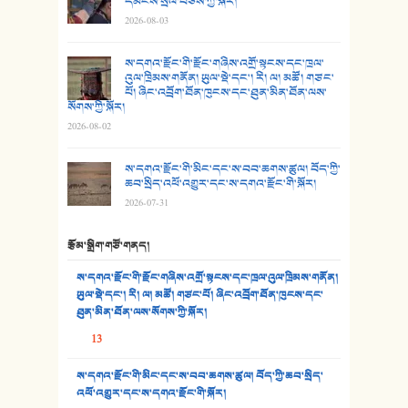
དམངས་སྲོལ་བཅས་ཀྱི་སྐོར།
2026-08-03
26. ཨ་མའི་ཐང་ཁུག
27. ལྕེ་བདེ་ཞོལ་གྱི་པང་གདན།
ས་དགའ་རྫོང་གི་རྫོང་གཞིས་འགྲོ་སྟངས་དང་ཁྲལ་
འུལ་ཁྲིམས་གནོན། ཡུལ་སྡེ་དང་། རི། ལ། མཚོ། གཙང་
པོ། ཞིང་འབྲོག་ཐོན་ཁུངས་དང་ཐུན་མིན་ཐོན་ལས་
28. སྟོད་གཞས། - ཕན་ཐོག
སོགས་ཀྱི་སྐོར།
2026-08-02
29. རྣམ་བུ། - འཕྱོངས་ཞོལ་སྒྲོལ་མ།
ས་དགའ་རྫོང་གི་མིང་དང་ས་བབ་ཆགས་ཚུལ། བོད་ཀྱི་
30. སི་ལིང་འབྲི་མོ། - ཕན་ཐོག
ཆབ་སྲིད་འཕོ་འགྱུར་དང་ས་དགའ་རྫོང་གི་སྐོར།
2026-07-31
31. ཕ་ཡུལ་ཡར་ཀླུང་།
རྩོམ་སྒྲིག་གཙོ་གནད།
32. ཨ་མ།
ས་དགའ་རྫོང་གི་རྫོང་གཞིས་འགྲོ་སྟངས་དང་ཁྲལ་འུལ་ཁྲིམས་གནོན།
33. འཛོམས་པའི་ལམ།
ཡུལ་སྡེ་དང་། རི། ལ། མཚོ། གཙང་པོ། ཞིང་འབྲོག་ཐོན་ཁུངས་དང་
ཐུན་མིན་ཐོན་ལས་སོགས་ཀྱི་སྐོར།
34. ཉི་མ་སེམས་ལ་ཞོག་དང་། - ཟླ་སྒྲོན།
13
35. ང་ཚོ་ཕན་ཚུན་མཇལ་ནས། - ཟླ་སྒྲོན།
ས་དགའ་རྫོང་གི་མིང་དང་ས་བབ་ཆགས་ཚུལ། བོད་ཀྱི་ཆབ་སྲིད་
འཕོ་འགྱུར་དང་ས་དགའ་རྫོང་གི་སྐོར།
36. ཟླ་གཞོན་སྙན་དབྱངས། - ཟླ་སྒྲོན།