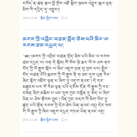
བཀོད་ན་ཚན་རྩལ་བློ་གྲོས་འཇོ་སྒེག་ཉམས་འགྱུར་སྐལ་ལྡན་
མིག་གི་དཔྱིད་དུ་འགྱུར།།
2016-12-04
·
རྩོམ་སྒྲིག་པས།
·
0
མགར་ཁྲི་འབྲིང་བཙན་བྲོད་ཅེས་པའི་མིང་ལ་
རགས་ཙམ་དཔྱད་པ།
༄༅། །མགར་ཁྲི་འབྲིང་བཙན་བྲོད་ཅེས་པའི་མིང་ལ་རགས་
ཙམ་དཔྱད་པ། བན་དེ་སྒོམ། ཁོ་བོས་ཉེ་ཆར་ལོ་ཁ་ཤས་ནང་
བོད་ཀྱི་ལོ་རྒྱུས་སྐོར་ལ་ཞིབ་འཇུག་ཕྲན་བུ་བྱས་པར། སྤྱིར་
བོད་བཙན་པོའི་སྐབས་ཀྱི་ལོ་རྒྱུས་ནི་ཧ་ཅང་དུས་ཡུན་རིང་
ཞིང་རྙོག་འཛིང་ལྡན་པ་ཞིག་ཏུ་འདུག་ནའང་། དེ་དང་
མཚུངས་པར་གོ་རིམ་ལྡན་པའི་དངོས་དོན་ལོ་རྒྱུས་ཀྱི་རང་
བཞིན་ཞིག་མཆིས་པ་ཡང་སུས་ཀྱང་བསྙོན་དུ་མེད་པ་ཞིག་
ཡིན་པ་ཤེས་རྟོགས་བྱུང་། འོན་ཀྱང་བདག་གི་མིག་འོག་ཏུ་
ཚུད་པའི་སྔོན་རབས་ཀྱི་དེབ་ཐེར་ཡིན་ནའང་འདྲ། དེང་སང་
གི་ལོ་རྒྱུས་ཀྱི་ཞིབ་འཇུག་དཔྱད་གཏམ་ཡིན་ནའང་འདྲ།
2016-12-04
·
རྩོམ་སྒྲིག་པས།
·
0