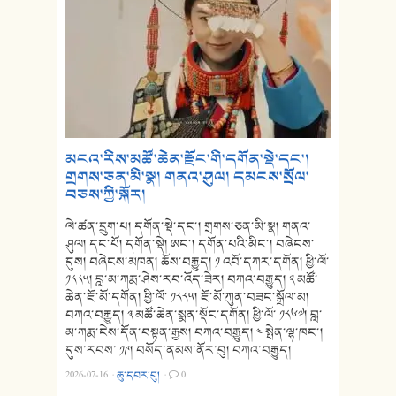
མངའ་རིས་མཚོ་ཆེན་རྫོང་གི་དགོན་སྡེ་དང་།
གྲགས་ཅན་མི་སྣ། གནའ་ཤུལ། དམངས་སྲོལ་
བཅས་ཀྱི་སྐོར།
ལེ་ཚན་དྲུག་པ། དགོན་སྡེ་དང་། གྲགས་ཅན་མི་སྣ། གནའ་
ཤུལ། དང་པོ། དགོན་སྡེ། ཨང་། དགོན་པའི་མིང་། བཞེངས་
དུས། བཞེངས་མཁན། ཆོས་བརྒྱུད། ༡ འབོ་དཀར་དགོན། ཕྱི་ལོ་
༡༨༨༥། བླ་མ་ཀརྨ་ཤེས་རབ་འོད་ཟེར། བཀའ་བརྒྱུད། ༢ མཚོ་
ཆེན་ཇོ་མོ་དགོན། ཕྱི་ལོ་ ༡༨༨༥། ཇོ་མོ་ཀུན་བཟང་སྒྲོལ་མ།
བཀའ་བརྒྱུད། ༣ མཚོ་ཆེན་སྨན་སྡོང་དགོན། ཕྱི་ལོ་ ༡༨༦༧། བླ་
མ་ཀརྨ་ངེས་དོན་བསྟན་རྒྱས། བཀའ་བརྒྱུད། ༤ སྤེན་ལྷ་ཁང་།
དུས་རབས་ ༡༩། བསོད་ནམས་ནོར་བུ། བཀའ་བརྒྱུད།
2026-07-16
·
ཆུ་དབར་བུ།
·
0