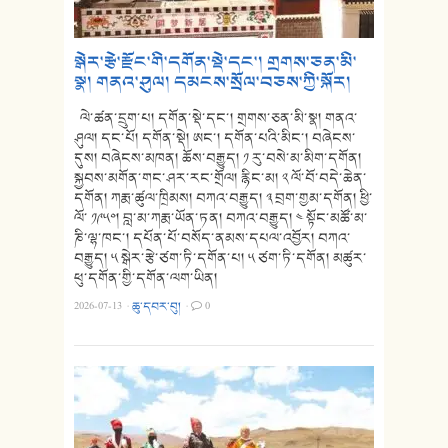
སྒེར་རྩེ་རྫོང་གི་དགོན་སྡེ་དང་། གྲགས་ཅན་མི་
སྣ། གནའ་ཤུལ། དམངས་སྲོལ་བཅས་ཀྱི་སྐོར།
ལེ་ཚན་དྲུག་པ། དགོན་སྡེ་དང་། གྲགས་ཅན་མི་སྣ། གནའ་
ཤུལ། དང་པོ། དགོན་སྡེ། ཨང་། དགོན་པའི་མིང་། བཞེངས་
དུས། བཞེངས་མཁན། ཆོས་བརྒྱུད། ༡ རུ་བསེ་མ་མིག་དགོན།
སྐྱབས་མགོན་གང་ཤར་རང་གྲོལ། རྙིང་མ། ༢ ལོ་བོ་བདེ་ཆེན་
དགོན། ཀརྨ་ཚུལ་ཁྲིམས། བཀའ་བརྒྱུད། ༣ བྲག་གྱམ་དགོན། ཕྱི་
ལོ་ ༡༩༥༠། བླ་མ་ཀརྨ་ཡོན་ཏན། བཀའ་བརྒྱུད། ༤ སྟོང་མཚོ་མ་
ཎི་ལྷ་ཁང་། དཔོན་པོ་བསོད་ནམས་དཔལ་འབྱོར། བཀའ་
བརྒྱུད། ༥ སྒེར་རྩེ་ཙག་ཏི་དགོན་པ། ༥ ཙག་ཏི་དགོན། མཚུར་
ཕུ་དགོན་གྱི་དགོན་ལག་ཡིན།
2026-07-13
·
ཆུ་དབར་བུ།
·
0