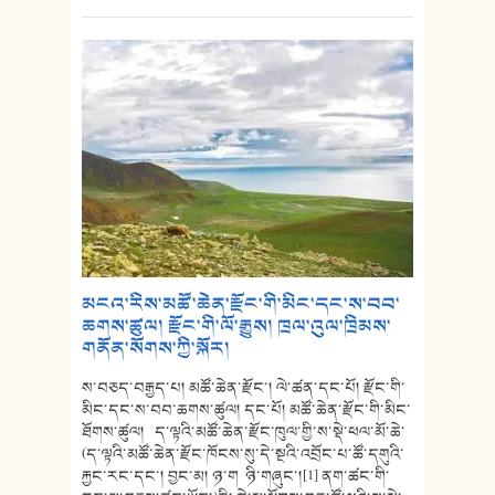
མངའ་རིས་མཚོ་ཆེན་རྫོང་གི་མིང་དང་ས་བབ་
ཆགས་ཚུལ། རྫོང་གི་ལོ་རྒྱུས། ཁྲལ་འུལ་ཁྲིམས་
གནོན་སོགས་ཀྱི་སྐོར།
ས་བཅད་བརྒྱད་པ། མཚོ་ཆེན་རྫོང་། ལེ་ཚན་དང་པོ། རྫོང་གི་
མིང་དང་ས་བབ་ཆགས་ཚུལ། དང་པོ། མཚོ་ཆེན་རྫོང་གི་མིང་
ཐོགས་ཚུལ། ད་ལྟའི་མཚོ་ཆེན་རྫོང་ཁུལ་གྱི་ས་སྡེ་ཕལ་མོ་ཆེ་
(ད་ལྟའི་མཚོ་ཆེན་རྫོང་ཁོངས་སུ་དེ་སྔའི་འབྲོང་པ་ཚོ་དགུའི་
རྐྱང་རང་དང་། བྱང་མ། ཉ་ག ཉི་གཞུང་།[1] ནག་ཚང་གི་