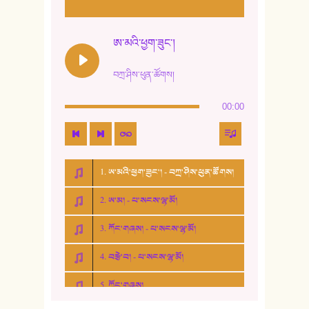
ཨ་མའི་ཕྱག་ཟུང་།
བཀྲ་ཤིས་ཕུན་ཚོགས།
00:00
1. ཨ་མའི་ཕྱག་ཟུང་། - བཀྲ་ཤིས་ཕུན་ཚོགས།
2. ཨ་མ། - པ་སངས་ལྷ་མོ།
3. ཀོང་གཞས། - པ་སངས་ལྷ་མོ།
4. བརྩེ་བ། - པ་སངས་ལྷ་མོ།
5. ཀོང་གཞས།