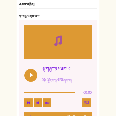
6. ཆོལ་གསུམ་བྲོ་གཞས། - སྒྲོན་གསལ།
འཆད་འཁྲིད།
7. ལྷག་སྒྲོན་ལགས།
ལྷ་གཞུང་རྣམ་ཐར།
8. ཆང་གཞས།
9. ཆང་གཞས། ༢
10. ཆང་གཞས། ༣
11. ལོ་གསར།
12. ལོ་གསར། ༢
ལྷ་གཞུང་རྣམ་ཐར། ༡
13. ཆུང་འདྲིས། - ཟླ་སྒྲོན།
བོད་ལྗོངས་ལྷ་མོ་ཚོགས་པ།
14. སྙིང་རྗེ་མོ། - ཚེ་འགྱུར་མེད།
00:00
15. ཤམ་པ་ལ་ཡི་སྲས་མོ།
16. ལྷ་བུ་དར་བུ།