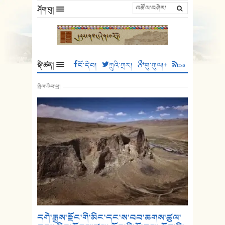
ཤོག་བུ།
སྡེ་ཚན།
ངོ་དེབ།
ཀྲུའི་ཀྲར།
གུ་ཀུལ།+
rss
སྤེལ་ཞིབ་ཕྲ།
དགེ་རྒྱས་རྫོང་གི་མིང་དང་ས་བབ་ཆགས་ཚུལ་