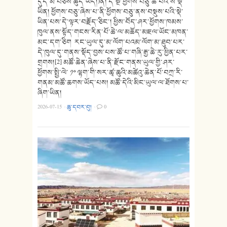
དུད་མ་བཅས་ཚུད་ཡོད།)ནི། དེ་སྔ་ཕྱོགས་བཅུ་ཚོ་པའི་ས་སྡེ་
ཡིན། ཕྱོགས་བཅུ་ཞེས་པ་ནི་ཕྱོགས་བཅུ་ནས་བསྡུས་པའི་སྡེ་
ཡིན་པས་དེ་ལྟར་བརྗོད་ཅིང་། ཕྱིས་བོད་ཤར་ཕྱོགས་ཁམས་
ཁུལ་ནས་སྟོད་གངས་རིན་པོ་ཆེ་ལ་མཆོད་མཇལ་ཡོང་མཁན་
མང་དག་ཅིག རང་ཡུལ་དུ་མ་ལོག་པའམ་ལོག་མ་ཐུབ་པར་
དེ་ཁུལ་དུ་གནས་སྡོད་བྱས་པས་ཚོ་པ་གཞི་རྒྱ་ཆེ་རུ་ཕྱིན་པར་
གྲགས།[2] མཚོ་ཆེན་ཞེས་པ་ནི་རྫོང་གནས་ཡུལ་གྱི་ཤར་
ཕྱོགས་སྤྱི་ལེ་ ༡༠ ལྷག་གི་སར་ཚྭ་ཆུའི་མཚེའུ་ཆེན་པོ་བཀྲ་རི་
གནམ་མཚོ་ཆགས་ཡོད་པས། མཚོ་དེའི་མིང་ཡུལ་ལ་ཐོགས་པ་
ཞིག་ཡིན།
2026-07-15
·
ཆུ་དབར་བུ།
·
0