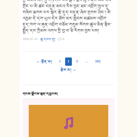
གྲོང་པ་མི་ཚང་བདུན་མངའ་རིས་བྱང་ཐང་འབྲོག་ཁུལ་དུ་
གཞིས་ཆགས་པར་སྒེར་རྩེ་དུད་བདུན་ཞེས་གྲགས་ཤིང་། མི་
འཁྱམ་དེ་དག་ཡུལ་དེར་ཐོག་མར་སླེབས་མཚམས་འབྲོག་
དུད་ཁག་ལ་རྐུན་འཕྲོག་བཅོམ་གསུམ་སོགས་ཚུལ་མིན་རྩིང་
སྤྱོད་དང་ཁྲིམས་འགལ་གྱི་བྱ་བ་ཅི་རིགས་བྱས་པས།
2026-07-10
·
ཆུ་དབར་བུ།
·
0
← སྔོན་མ།
1
2
3
…
302
རྗེས་མ། →
གངས་ལྗོངས་སྙན་དབྱངས།