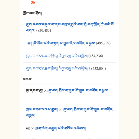
36
39. དྲིལ་བུའི་སྐལ་སྒྲ། - ཟླ་སྒྲོན།
ཀློག་མང་ཤོས།
40. ང་ཚོ་ཕན་ཚུན་མཇལ་ནས། - ཟླ་སྒྲོན།
དུས་རབས་བདུན་པ་ནས་བཅུ་དགུའི་བར་གྱི་བརྡ་སྤྲོད་ཀྱི་དཔེ་ཐོ་
41. མཚན་ཚོགས་ཞབས་བྲོ་སྣ་མང་། - བོད་གཞས་ཕྱོགས་བསྒྲིགས།
འགའ།
(830,483)
༄༅། །བོ་དོང་པའི་བསྟན་པ་བྱུང་རིམ་མདོར་བསྡུས།
(495,789)
དུང་དཀར་འཆད་ཁྲིད། ལེའུ་དགུ་པའི་འཕྲོས།
(454,236)
དུང་དཀར་འཆད་ཁྲིད། ལེའུ་དགུ་པའི་འཕྲོས། ༢
(452,004)
མཆན།
ཆུ་དབར་བུ།
on
རུ་ལག་གྲོམ་པ་རྒྱང་གི་བྱུང་བ་མདོར་བསྡུས།
སྐལ་བཟང་མཁས་གྲུབ།
on
རུ་ལག་གྲོམ་པ་རྒྱང་གི་བྱུང་བ་མདོར་
བསྡུས།
ng
on
ཕྱག་ཆེན་བརྒྱུད་པའི་གསོལ་འདེབས།