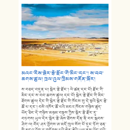
མའང་རིས་སྒེར་རྩེ་རྫོང་གི་མིང་དང་། ས་བབ་
ཆགས་ཚུལ། ཁྲལ་འུལ་ཁྲིམས་གནོན་སྐོར།
ས་བཅད་བདུན་པ། སྒེར་རྩེ་རྫོང་། ལེ་ཚན་དང་པོ། རྫོང་གི་
མིང་དང་ས་བབ་ཆགས་ཚུལ། དང་པོ། སྒེར་རྩེ་རྫོང་གི་མིང་
ཐོགས་ཚུལ། དེང་གི་སྒེར་རྩེ་རྫོང་གི་ཁོངས་སུ་དེ་སྔའི་སྒེར་རྩེ་
ཚོ་པ་དང་། བསེ་འཁོར་ཚོ་པའི་མངའ་ཁོངས་གཉིས་ཚུད་
ཡོད་ཅིང་དེ་གཉིས་མཉམ་བསྡུས་ཀྱིས་སྒེར་རྩེ་རྫོང་དུ་
བཏགས། ཡུལ་དེར་སྒེར་རྩེ་ཞེས་ཐོགས་དོན་ནི་བར་སྐབས་
ཤིག་ལ། བོད་ཤར་ཕྱོགས་ཨ་མདོ་ཁུལ་སོག་པོ་དུང་ཏོག་ཅན་
གྱི་མངའ་འོག་ཏུ་གཏོགས་པའི་སྒེར་རྩེའི་ཡུལ་ནས་ཡོང་བའི་