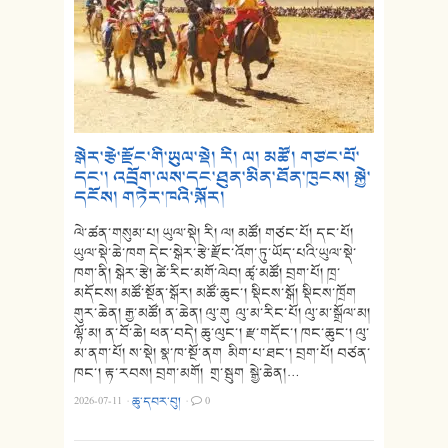
སྒེར་རྩེ་རྫོང་གི་ཡུལ་སྡེ། རི། ལ། མཚོ། གཙང་པོ་
དང་། འབྲོག་ལས་དང་ཐུན་མིན་ཐོན་ཁུངས། སྐྱེ་
དངོས། གཏེར་ཁའི་སྐོར།
ལེ་ཚན་གསུམ་པ། ཡུལ་སྡེ། རི། ལ། མཚོ། གཙང་པོ། དང་པོ།
ཡུལ་སྡེ་ཆེ་ཁག དེང་སྒེར་རྩེ་རྫོང་འོག་ཏུ་ཡོད་པའི་ཡུལ་སྡེ་
ཁག་ནི། སྒེར་རྩེ། ཚེ་རིང་མགོ་ལེབ། ཚྭ་མཚོ། བྲག་པོ། ཁྲ་
མདོངས། མཚོ་སྔོན་སྒོར། མཚོ་ཆུང་། སྡིངས་སྒོ། སྡིངས་ཁྲོག
གུར་ཆེན། རྒྱ་མཚོ། ན་ཆེན། ལུ་གུ ལུ་མ་རིང་པོ། ལུ་མ་སྒྲོལ་མ།
ལྷོ་མ། ན་བོ་ཆེ། ཕན་བདེ། ཆུ་ལུང་། རྫ་གདོང་། ཁང་ཆུང་། ལུ་
མ་ནག་པོ། ས་སྡེ། སྣ་ཁ་སྔོ་ནག མིག་པ་ཐང་། བྲག་པོ། བཙན་
ཁང་། རྟ་རབས། བྲག་མགོ། གྲ་སྦུག སྒྱེ་ཆེན།…
2026-07-11
·
ཆུ་དབར་བུ།
·
0