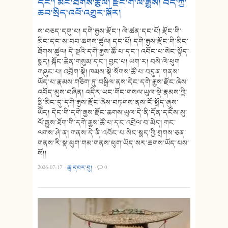
དང་། མིང་ཐོགས་ཚུལ། རྫོང་གི་ལོ་རྒྱུས། བོད་ཀྱི་
ཆབ་སྲིད་འཕོ་འགྱུར་སྐོར།
ས་བཅད་དགུ་པ། དགེ་རྒྱས་རྫོང་། ལེ་ཚན་དང་པོ། རྫོང་གི་
མིང་དང་ས་བབ་ཆགས་ཚུལ། དང་པོ། དགེ་རྒྱས་རྫོང་གི་མིང་
ཐོགས་ཚུལ། དེ་སྔའི་དགེ་རྒྱས་ཚོ་པ་དང་། འབོང་པ་སེང་སྟོད་
སྨད། སྐོང་ཆེན་གསུམ་དང་། བྱང་པ། ཡག་ར། བསེ་ལེ་ཕུག
གཞུང་པ། འབྲོག་སྡེ། ཁམས་སྡེ་སོགས་ཚོ་པ་བདུན་གནས་
ཡོད་པ་རྣམས་གཅིག་ཏུ་བསྒྲིལ་ནས་དེང་དགེ་རྒྱས་རྫོང་ཞེས་
འབོད་མུས་བཞིན། འདིར་ཡང་གོང་གསལ་ཡུལ་སྡེ་རྣམས་ཀྱི་
སྤྱི་མིང་དུ་དགེ་རྒྱས་རྫོང་ཞེས་བཏགས་ནས་ངོ་སྤྲོད་ཞུས་
ཡོད། དེང་གི་དགེ་རྒྱས་རྫོང་ཆགས་ཡུལ་དེ་ནི་དོན་དངོས་སུ་
ལོ་རྒྱུས་ཐོག་གི་དགེ་རྒྱས་ཚོ་པ་དང་འབྲེལ་བ་མེད། གང་
ལགས་ཤེ་ན། གནས་དེ་ནི་འབོང་པ་སེང་སྨད་ཀྱི་གྲགས་ཅན་
གནས་རི་སྣ་ཕུག་གམ་གནས་ཕུག་ཡོད་སར་ཆགས་ཡོད་པས་
སོ།།
2026-07-17
·
ཆུ་དབར་བུ།
·
0