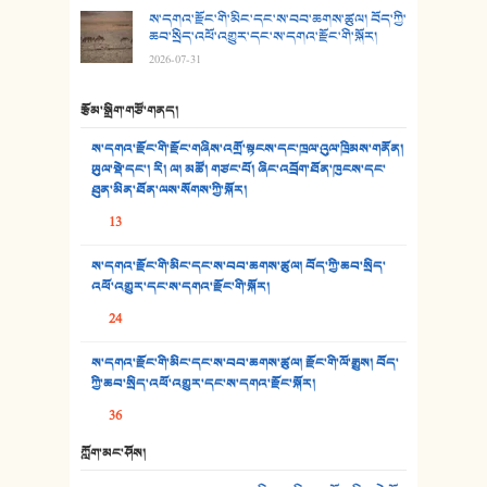
ས་དགའ་རྫོང་གི་མིང་དང་ས་བབ་ཆགས་ཚུལ། བོད་ཀྱི་
30. སི་ལིང་འབྲི་མོ། - ཕན་ཐོག
ཆབ་སྲིད་འཕོ་འགྱུར་དང་ས་དགའ་རྫོང་གི་སྐོར།
2026-07-31
31. ཕ་ཡུལ་ཡར་ཀླུང་།
རྩོམ་སྒྲིག་གཙོ་གནད།
32. ཨ་མ།
ས་དགའ་རྫོང་གི་རྫོང་གཞིས་འགྲོ་སྟངས་དང་ཁྲལ་འུལ་ཁྲིམས་གནོན།
33. འཛོམས་པའི་ལམ།
ཡུལ་སྡེ་དང་། རི། ལ། མཚོ། གཙང་པོ། ཞིང་འབྲོག་ཐོན་ཁུངས་དང་
ཐུན་མིན་ཐོན་ལས་སོགས་ཀྱི་སྐོར།
34. ཉི་མ་སེམས་ལ་ཞོག་དང་། - ཟླ་སྒྲོན།
13
35. ང་ཚོ་ཕན་ཚུན་མཇལ་ནས། - ཟླ་སྒྲོན།
ས་དགའ་རྫོང་གི་མིང་དང་ས་བབ་ཆགས་ཚུལ། བོད་ཀྱི་ཆབ་སྲིད་
འཕོ་འགྱུར་དང་ས་དགའ་རྫོང་གི་སྐོར།
36. ཟླ་གཞོན་སྙན་དབྱངས། - ཟླ་སྒྲོན།
24
37. མཚོ་སྔོན་པོ། - ཟླ་སྒྲོན།
ས་དགའ་རྫོང་གི་མིང་དང་ས་བབ་ཆགས་ཚུལ། རྫོང་གི་ལོ་རྒྱུས། བོད་
38. ཡབ་ཡུམ། - ཟླ་སྒྲོན།
ཀྱི་ཆབ་སྲིད་འཕོ་འགྱུར་དང་ས་དགའ་རྫོང་སྐོར།
36
39. དྲིལ་བུའི་སྐལ་སྒྲ། - ཟླ་སྒྲོན།
ཀློག་མང་ཤོས།
40. ང་ཚོ་ཕན་ཚུན་མཇལ་ནས། - ཟླ་སྒྲོན།