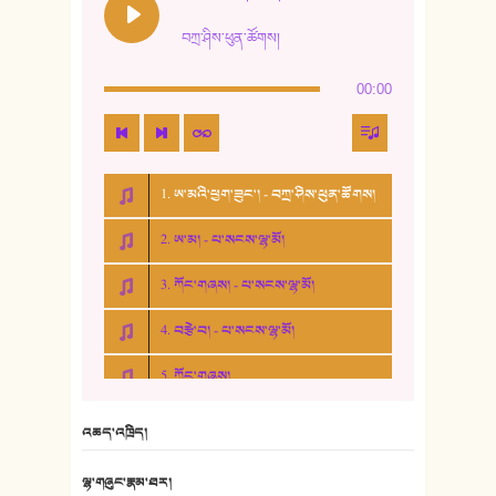
བཀྲ་ཤིས་ཕུན་ཚོགས།
00:00
1. ཨ་མའི་ཕྱག་ཟུང་། - བཀྲ་ཤིས་ཕུན་ཚོགས།
2. ཨ་མ། - པ་སངས་ལྷ་མོ།
3. ཀོང་གཞས། - པ་སངས་ལྷ་མོ།
4. བརྩེ་བ། - པ་སངས་ལྷ་མོ།
5. ཀོང་གཞས།
6. ཆོལ་གསུམ་བྲོ་གཞས། - སྒྲོན་གསལ།
འཆད་འཁྲིད།
7. ལྷག་སྒྲོན་ལགས།
ལྷ་གཞུང་རྣམ་ཐར།