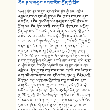
བོད་རྒྱལ་གདུང་རབས་རིམ་བྱོན་གྱི་སྐོར།
༄༅། ། བོད་རྒྱལ་གདུང་རབས་རིམ་བྱོན་གྱི་སྐོར། བརྩོན་
འགྲུས་རབ་རྒྱས དང་པོ། སྤུ་རྒྱལ་བོད་ཀྱི་གདུང་རབས་བྱུང་
བའི་སྐོར། ༡.བོད་རྒྱལ་ཐོག་མ་གཉའ་ཁྲི་བཙན་པོ་བྱོན་པའི་
སྐོར། ལར་བོད་རྗེ་གཉའ་ཁྲི་བཙན་པོའི་བྱོན་ཁུངས་ལ་སྔོན་
བྱོན་མཁས་པ་ཚོར་བཞེད་པ་མི་མཐུན་པ་མང་སྟེ། ལྷོ་རྒྱ་གར་
ནས་མཆེད་པར་བཞེད་པ་དང་སྟེང་ཕྱོགས་ལྷ་ནས་མཆེད་
པར་བཞེད་པ་སོགས་ཡོད་མོད་ཀྱང་། དེ་རིགས་ནི་ལོ་རྒྱུས་ཀྱི་
གནས་ཚུལ་ངོ་མ་ཞིག་མ་ཡིན་སྙམ། འོ་ན་བཙན་པོ་དེ་གང་
ནས་བྱོན་པ་ཡིན་ཞེ་ན། 《ལྡེའུ་ཆོས་འབྱུང་》ལས། ཡུལ་སྤུ་
བོའི（སྤོ་བོ）ཡུལ་ནས། སྤུ་མི་མོ་བཙན་བྱ་བའི་རུམ་ནས་ཐེ་
བྲང་སྤུན་དགུ་སྐྱེས་པའི་ཆུང་དག་ཐེ་བྲང་མང་སྙ་ཨུ་བེ་ར་བྱ་
བ། ལྕེས་གདོང་གི་དཀྱིལ་འཁོར་ཁེབས་པ། ཕྱག་སོར་དྲ་བས་
འབྲེལ་བ། ཤིན་ཏུ་གདུག་རྩུབ་དང་ནུས་མཐུ་ཆེ་བ་གཅིག་བྱུང་
བས། འདི་མཐུ་དྲགས་བཤུག་དགོས་ཟེར་ནས། སྤུ་བོའི་ཡུལ་གྱི་
བོན་ནུས་མཐུ་ཅན་རྣམས་ཀྱིས་ཐེ་བྲང་སྐྱས་འདེབས་བྱས་
ནས། བོད་དུ་བཤུགས（སྤྱུགས）པ་ལ། དེར་བོད་ཀྱི་མི་རྗེ་
འཚོལ་བ་དང་འཕྲད་ནས་ཁྱོད་ཅི་འདྲ་ཞིག་ཡིན་བྱས་པས། ང་
སྤུ་བོའི་ཡུལ་གྱི་མི་གཅིག་ཡིན་བྱས་པ། འོ་ན་ལག་སོར་དང་ལྕེ་
ངོ་མཚར་ཆེ་བ་གཅིག་འདུག ཁྱོད་ལ་ནུས་མཐུ་འདྲ་བ་ཅི་ཡོད་
བྱས་པས། ཁོ་ན་རེ། ནུས་མཐུ་དང་རྫུ་འཕྲུལ་ཆེ་དྲགས་པས་
བཤུགས་པ་ཡིན་ཟེར། འོ་ན་ངེད་ཀྱེ་རྗེ་བཅོལ་ལོ་བྱས་ནས་