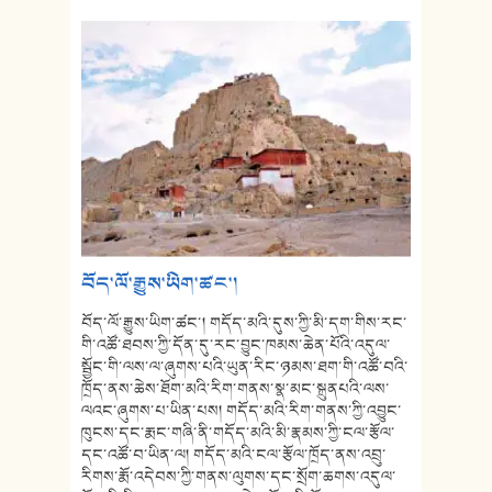
བོད་ལོ་རྒྱུས་ཡིག་ཚང་།
བོད་ལོ་རྒྱུས་ཡིག་ཚང་། གདོད་མའི་དུས་ཀྱི་མི་དག་གིས་རང་
གི་འཚོ་ཐབས་ཀྱི་དོན་དུ་རང་བྱུང་ཁམས་ཆེན་པོའི་འདུལ་
སྦྱོང་གི་ལས་ལ་ཞུགས་པའི་ཡུན་རིང་ཉམས་ཐག་གི་འཚོ་བའི་
ཁྲོད་ནས་ཆེས་ཐོག་མའི་རིག་གནས་སྣ་མང་སྐྲུནཔའི་ལས་
ལའང་ཞུགས་པ་ཡིན་པས། གདོད་མའི་རིག་གནས་ཀྱི་འབྱུང་
ཁུངས་དང་རྨང་གཞི་ནི་གདོད་མའི་མི་རྣམས་ཀྱི་ངལ་རྩོལ་
དང་འཚོ་བ་ཡིན་ལ། གདོད་མའི་ངལ་རྩོལ་ཁྲོད་ནས་འབྲུ་
རིགས་རྨོ་འདེབས་ཀྱི་གནས་ལུགས་དང་སྲོག་ཆགས་འདུལ་