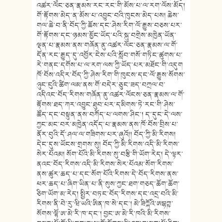
འཚར་ལོང་ཅན་རྣམས་རང་རང་གི་མོས་པ་ལ་རག་ལོས་མོད།
གོ་རྟོགས་མེད་ན་མོས་པ་འབྱུང་བའི་ཁུངས་མེད་པས། ཆེས་
གལ་ཆེ་བ་ནི་བོད་ཀྱི་ཆོས་དང་ཤེས་རིག་ལོ་རྒྱུས་བཅས་པར་
གོ་རྟོགས་དང་ཉམས་མྱོང་ཡོད་པའི་སྐུ་བགྲེས་མཁྱེན་ཡོན་
ལྡན་པ་རྣམས་ནས་གཞོན་ནུ་འཚར་ལོང་ཅན་རྣམས་ལ་གོ་
དོན་རང་རྒྱུད་དུ་འབྱོར་ངེས་པའི་སློབ་གསོ་གཏིང་ཚུགས་པ་
རེ་གནང་དགོས་པ་ལ་རག་ལས་ཀྱི་ཡོད་པར་མཐོང་གི་འདུག
ཁོ་བོས་འདིར་བོད་ཀྱི་ཤེས་རིག་གི་ཁུངས་དང་ལོ་རྒྱུས་སོགས་
ཉུང་ངུའི་ཚིག་ལམ་ནས་གོ་བདེར་ཅུང་ཟད་བཀྲལ་བ་
འདིའང་བོད་རིགས་གཞོན་ནུ་འཚར་ལོངས་ཅན་རྣམས་ལ་གོ་
རྟོགས་ཐད་ཀར་འབྱུང་ཐུབ་པར་དམིགས་ཏེ་རང་གི་ཤེས་
ཚོད་དང་བསྟུན་ནས་བཀོད་པ་ལགས་ཤིང་། ད་དུང་དེ་ལས་
ཀྱང་མང་བར་མཁྱེན་འདོད་པ་རྣམས་ནས་ཁོ་བོས་བྲིས་པ་
ནོར་བུའི་དོ་ཤལ་ལ་གཟིགས་པར་ཞུའོ།། བོད་ཀྱི་མི་རིགས།
དེང་དུས་ཡོངས་གྲགས་སུ། བོད་ཀྱི་མི་རིགས་འདི་མི་རིགས་
སེར་པོའམ། སོག་པོའི་མི་རིགས་སུ་བརྩི་གི་ཡོག་རེད། དེ་ལྟར་
ནའང་བོད་རིགས་འདི་མི་རིགས་སེར་པོའམ་སོག་རིགས་
ནས་ཚུར་ཆད་པ་དང་སོག་པོའི་རིགས་དེ་བོད་རིགས་ནས་
ཕར་ཆད་པ་ཞིག་ཡིན་པ་ནི་སུས་ཀྱང་ཐག་གཅད་ཆོག་ཆོག་
ཅིག་ཡོག་མ་རེད། སྤྱིར་བཏང་བོད་རིགས་དང་འདྲ་བའི་མི་
རིགས་ནི་བེ་རུ་ཝི་ཡའི་ཨིན་ཁ་སེ་དང་། མེ་ཟིཀྐོའི་ཨབྷཀྵ་
སོགས་ལྷོ་ཨ་མེ་རི་ཁ་དང་། བྱང་ཨ་མེ་རི་ཁའི་མི་རིགས་