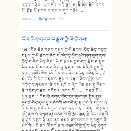
དབྲད་གཉིས།། ཡུལ་རྐོང་ལ་བྲེ་སྣར་ན། རྗེ་རྐོང་རྗེའི་དཀར་
པོ། བློན་པོ་མཁར་བ་དང་ཕ་དྲུག་གཉིས།…
2016-12-04
·
རྩོམ་སྒྲིག་པས།
·
0
དོན་ཆེན་གནད་བསྡུས་ཀྱི་ལོ་ཚིགས།
༄༅། །དོན་ཆེན་གནད་བསྡུས་ཀྱི་ལོ་ཚིགས། དོན་ཆེན་གནད་
བསྡུས་ཀྱི་ལོ་ཚིགས་ཞེས་པ་འདི་ནི་སྟོང་སྐུའི་བྲག་ཕུག་ནས་
ཐོན་པ་ཞིག་ཡིན་ཞིང་། ཡི་གེ་རྣམས་ཀྱང་བརྡ་རྙིང་ཤ་སྟག་
ཡིན་པས་གོ་དཀའ་བ་ཞིག་ཏུ་སྣང་བ་ལས་དེའི་ལོ་རྒྱུས་ཀྱི་
དཔྱད་གཞིའི་ཡིག་ཆའི་རིན་ཐང་ཞིག་མངོན་བཞིན་ཡོད་ཙ་
ན། བོད་ཀྱི་རིག་གནས་ལོ་རྒྱུས་ལ་བརྟག་ཅིང་དཔྱོད་པར་
འདོད་པ་རྣམས་ལ་ཉེ་བར་མཁོ་བ་ཞིག་ཡིན་སྙམ་དུ་སེམས་
ཏེ་འདིར་ཁ་ཚང་་བཀོད་པ་ལགས་སོ། ། ……བཙན་མོ་：
མུན་ཆང་：ཀོང་ཅོ། མགར་སྟོང་རྩན་ཡུལ་ཟུང་གྱིས་སྤྱན་
དྲངསྟེ་བོད་ཡུལ་དུ་གཤེགསོ། བལ་བོ་ཡུ་སྣ་ཀུག་ཏི་བཀུམ། ན་
རི་བ་བ་རྒྱལ་ཕོར་བཆུག། གནག་ནད་ཆན་﹙ཆེན﹚པོ་བྱུང་།
།།དེ་ནས་ལོ་གསུམ་ན། བཙན་པོ་ཁྲི་སྲོང་རྩན་གྱི་རིང་ལའ། ལི་
སྙ་ཤུར་བརླག་སྟེ་ཞང་ཞུང་ཐམས་ཅད་འབངས་སུ་བཀུག་སྟེ་
མངའོ།། །།དེ་ནས་ལོ་དྲུག་ནའ། བཙན་པོ་ཁྲི་སྲོང་རྩན་དགུང་