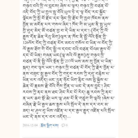
གཉའ་བའི་ཁྲི་ལ་བླངས། ཞེས་པ་ལྟར། གཉའ་ཁྲི་བཙན་པོ་
འདི་བོད་ཀྱི་ཡ་གྱལ་སྤུ་བོའི་ཡུལ་ཏེ་ད་ལྟ་བོད་རང་སྐྱོང་
ལྗོངས་ཀྱི་སྤོ་བོ་རྫོང་དང་ཉིང་ཁྲི་རྫོང་གི་ཁྱབ་ཁོངས་ནས་
བྱོན་མ་མངོན་པར་གསལ་ཞིང་། ཁོང་གི་མ་ཡུམ་ནི་སྤུ་ཡུལ་
གྱི་བུད་མེད་མོ་བཙན་བྱ་བ་དེ་ཡིན་པ་དང་། 《བོད་ཀྱི་ལོ་
རྒྱུས་དོན་ཆེན་རེའུ་མིག》ལྟར་ན་ཁོང་ནི་སྤྱོ་ལོའི་སྔོན་གྱི་
126ལོར་བོད་ཀྱི་བཙན་པོར་མངའ་གསོལ་བ་ཡིན་ལ་བོད་ཀྱི་
ལོ་རྒྱུས་ཐོག་གི་བོད་སྤྱི་ལ་དབང་བའི་བཙན་པོའམ་རྒྱལ་པོ་
དང་པོ་ཡིན། གཞན་ཡང《ལྷ་སའི་ལོ་རྒྱུས》སུ་གཉའ་ཁྲི་
བཙན་པོ་ནི་སྤྱི་ལོའི་སྔོན་གྱི་237ལོ་ཡས་མས་སུ་བྱོན་པ་ཡིན་
སྐད། གང་ལྟར་ཡང་། གཉའ་ཁྲི་བཙན་པོ་བོད་ཀྱི་རྗེར་བྱོན་པ་
ནས་བཟུང་སྤུ་རྒྱལ་བོད་ཀྱི་གདུང་རབས་ཀྱི་དབུ་བརྙེས་པ་
ཡིན་པར་འདོད། ཡང་ཏུན་ཧོང་ཡིག་རྙིང་ལས་མྱི་སྐྱེས་པ་
ཆེན་པོ་རྣམས་རྗེ་བོའི་གོས་གྱོན་པ་ཡང་དེ་ནས་བྱུང་། ཤིང་
རབས་ཀྱི་ནང་ནས་ཐང་ཤིང་རིང་པོ་རེད། ཆུ་རབས་ཀྱི་ནང་
ན་ཡར་ཆབ་སྔོ་ཆེ། ཡར་ལྷ་ཤམ་པོ་ནི་གཙུག་གི་ལྷའོ། །ཞེས་པ་
བཞིན་རྗེ་ཡི་རྒྱལ་ཆས་སྤྲས་པའི་སྲོལ་དེ་ནས་དར་བར་མ་
ཟད། ཕ་ཤུལ་བུ་ཡིས་འཛིན་པ་དང་རྒྱལ་རྒྱུད་འཛིན་པའི་སྲོལ་
ཡང་དེ་ནས་དར་བར་འདོད།…
2016-12-04
·
རྩོམ་སྒྲིག་པས།
·
0