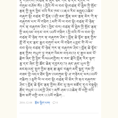
དུ་གཤེགསོ། །བཙན་མོ་མུང་ཅང་ཀོང་ཅོ་དང་དགུང་ལོ་
གསུམ་བཤོས་སོ།། 1.ཁྱིའི་ལོ་ལ་བབ་སྟེ།བཙན་པོ་མྱེས་ཁྲི་སྲོང་
རྩན་གྱི་སྤུར་ཕྱིང་བའི་རིང་ཁང་(1)ནའ་རིང་མཁྱུད(2)ཆིང་
བཞུག་སྟེ། བཙན་པོ་སྦོན་(3)ཁྲི་མང་སློན་མང་རྩན་མེར་ཀེ་ན་
བཞུགས་པར་ལོ་གཅིག 2.ཕགི་ལོ་ལ་བབ་སྟེ། བཙན་པོ་ཉེན་
ཀར་ན་བཞུགས་ཤིང་། ཕྱིང་བར། བཙན་ཕོ་མྱེས་ཁྲི་སྲོང་རྩན་
གྱི་མདའང་བཏང་བར་(4)ལོ་གཅིག 3.བྱི་བའི་ལོ་ལ་བབ་སྟེ།
བཙན་པོ་ཉེན་ཀར་ན་བཞུགས་ཤིང་། བློན་ཆེ་སྟོང་རྩན་གྱིས་
གློ་བོ་དང་རྩང་རྷྱའ་བཀུག་ཕར་ལོ་གཅིག 4.གླང་གི་ལོ་ལ་
བབ་སྟེའ། བཙན་པོ་ཉེན་ཀར་ན་བཞུགས་ཤིང་། བློན་ཆེ་སྟོང་
རྩན་གྱིས། གཡུག་ཏུ་གནག་ལིངས་བཏབ(5)། ད་རྒྱལ་མང་པོ་
རྗེས་ཞིང་གྱི་ཕྱིང་རིལ(6)བགྱིས། ར་སང་རྗེའི་བློན་རིང་སྟག་
རྷྱ་དང་ཞིང་གྱི་ཚོང་ཆེན་དབྱརད(7)། ཞང་ཞུང་ཡུལ་གྱི་
མངན(8)དུ་སྤུག་གྱིམ་རྩན་རྨ་ཆུང་བཆུག མདོ་སྨདུ་ཀམ་ཁྲི་
བཟང་བྱེ་འདའ་ཐོང་མྱིས་(9)བཀུམ་སྟེ་ཤ་གཉེརད་ཕར(10)ལོ་
གཆིག། 5.སྟགི་ལི་ལ་བབ་སྟེ། བཙན་ཕོ་མེར་ཁེ་ནའ་བཞུགས་
ཤིང་། བློན་ཆེ་སྟོང་རྩན་གྱིས། མོང་པུ་སྲལ་མཛོད་དུའ་བསྡུསྟེ།
རྒོད་གཡུང་(11)དབྱེ་ཤིང་། མཁོ་ཤམ་(12)ཆེན་ཕོ་བགྱི་བའི་
རྩིས་མགོ་བགྱི་བར་(13)ལོ་གཆིག…
2016-12-04
·
རྩོམ་སྒྲིག་པས།
·
0