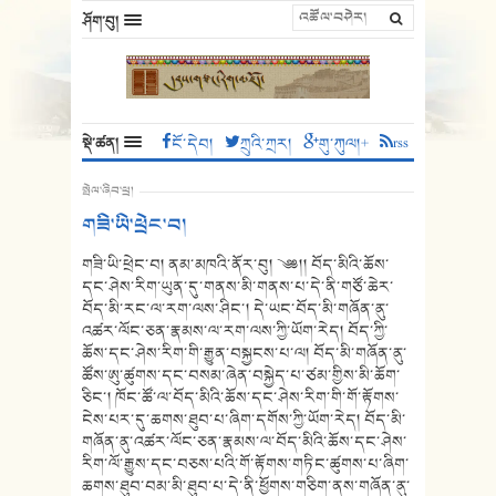
ཤོག་བུ།
སྡེ་ཚན།
ངོ་དེབ།
ཀྲུའི་ཀྲར།
གུ་ཀུལ།+
rss
སྤེལ་ཞིབ་ཕྲ།
གཟི་ཡི་ཕྲེང་བ།
གཟི་ཡི་ཕྲེང་བ། ནམ་མཁའི་ནོར་བུ། ༄༅།། བོད་མིའི་ཆོས་
དང་ཤེས་རིག་ཡུན་དུ་གནས་མི་གནས་པ་དེ་ནི་གཙོ་ཆེར་
བོད་མི་རང་ལ་རག་ལས་ཤིང་། དེ་ཡང་བོད་མི་གཞོན་ནུ་
འཚར་ལོང་ཅན་རྣམས་ལ་རག་ལས་ཀྱི་ཡོག་རེད། བོད་ཀྱི་
ཆོས་དང་ཤེས་རིག་གི་རྒྱུན་བསྐྱངས་པ་ལ། བོད་མི་གཞོན་ནུ་
ཚོས་ཨུ་ཚུགས་དང་བསམ་ཞེན་བསྐྱེད་པ་ཙམ་གྱིས་མི་ཆོག་
ཅིང་། ཁོང་ཚོ་ལ་བོད་མིའི་ཆོས་དང་ཤེས་རིག་གི་གོ་རྟོགས་
ངེས་པར་དུ་ཆགས་ཐུབ་པ་ཞིག་དགོས་ཀྱི་ཡོག་རེད། བོད་མི་
གཞོན་ནུ་འཚར་ལོང་ཅན་རྣམས་ལ་བོད་མིའི་ཆོས་དང་ཤེས་
རིག་ལོ་རྒྱུས་དང་བཅས་པའི་གོ་རྟོགས་གཏིང་ཚུགས་པ་ཞིག་
ཆགས་ཐུབ་བམ་མི་ཐུབ་པ་དེ་ནི་ཕྱོགས་གཅིག་ནས་གཞོན་ནུ་