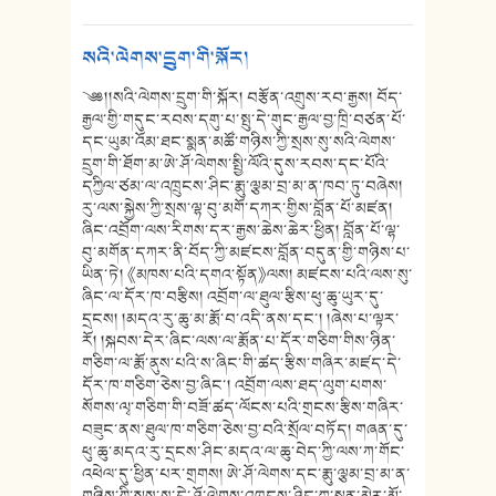
སའི་ལེགས་དྲུག་གི་སྐོར།
༄༅།།སའི་ལེགས་དྲུག་གི་སྐོར། བརྩོན་འགྲུས་རབ་རྒྱས། བོད་
རྒྱལ་གྱི་གདུང་རབས་དགུ་པ་སྤུ་དེ་གུང་རྒྱལ་བྱ་ཁྲི་བཙན་པོ་
དང་ཡུམ་འོམ་ཐང་སྨན་མཚོ་གཉིས་ཀྱི་སྲས་སུ་སའི་ལེགས་
དྲུག་གི་ཐོག་མ་ཨེ་ཤོ་ལེགས་སྤྱི་ལོའི་དུས་རབས་དང་པོའི་
དཀྱིལ་ཙམ་ལ་འཁྲུངས་ཤིང་རྨུ་ལྕམ་བྲ་མ་ན་ཁབ་ཏུ་བཞེས།
རུ་ལས་སྐྱེས་ཀྱི་སྲས་ལྷ་བུ་མགོ་དཀར་གྱིས་བློན་པོ་མཛན།
ཞིང་འབྲོག་ལས་རིགས་དར་རྒྱས་ཆེས་ཆེར་ཕྱིན། བློན་པོ་ལྷ་
བུ་མགོན་དཀར་ནི་བོད་ཀྱི་མཛངས་བློན་བདུན་གྱི་གཉིས་པ་
ཡིན་ཏེ། 《མཁས་པའི་དགའ་སྟོན》ལས། མཛངས་པའི་ལས་སུ་
ཞིང་ལ་དོར་ཁ་བརྩིས། འབྲོག་ལ་ཐུལ་རྩིས་ཕུ་ཆུ་ཡུར་དུ་
དྲངས། །མདའ་རུ་ཆུ་མ་རྨོ་བ་འདི་ནས་དང་། །ཞེས་པ་ལྟར་
རོ། །སྐབས་དེར་ཞིང་ལས་ལ་རྨོན་པ་དོར་གཅིག་གིས་ཉིན་
གཅིག་ལ་རྨོ་ནུས་པའི་ས་ཞིང་གི་ཚད་རྩིས་གཞིར་མཛད་དེ་
དོར་ཁ་གཅིག་ཅེས་བྱ་ཞིང་། འབྲོག་ལས་ཐད་ལུག་པགས་
སོགས་ལྭ་གཅིག་གི་བཟོ་ཚད་ལོངས་པའི་གྲངས་རྩིས་གཞིར་
བཟུང་ནས་ཐུལ་ཁ་གཅིག་ཅེས་བྱ་བའི་སྲོལ་བཏོད། གཞན་དུ་
ཕུ་ཆུ་མདའ་རུ་དྲངས་ཤིང་མདའ་ལ་ཆུ་བེད་ཀྱི་ལས་ཀ་གོང་
འཕེལ་དུ་ཕྱིན་པར་གྲགས། ཨེ་ཤོ་ལེགས་དང་རྨུ་ལྕམ་བྲ་མ་ན་
གཉིས་ཀྱི་སྲས་སུ་དེ་ཤོ་ལེགས་འཁྲུངས་ཤིང་ཀླུ་སྨན་མེར་མོ་