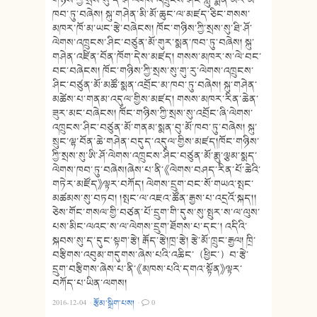
ཁབ་ཏུ་བཞེས། སྐུ་གཤེན་མི་མོ་ཆུང་ལ་མཛད་ཅིང་གསས་
མཁར་ཁོ་མ་ཡང་རྩེ་བཞེངས། ཁོང་གཉིས་ཀྱི་སྲས་སུ་ཐི་ཤོ་
ལེགས་འཁྲུངས་ཤིང་བཙུན་མོ་གུར་སྨན་ཁབ་ཏུ་བཞེས། སྐུ་
གཤེན་འཛིན་བོན་ཁོག་དེས་མཛད། གསས་མཁར་ས་ལེ་བང་
བང་བཞེངས། ཁོང་གཉིས་ཀྱི་སྲས་སུ་གུ་རུ་ལེགས་འཁྲུངས་
ཤིང་བཙུན་མོ་མཚོ་སྨན་འབྲོང་མ་ཁབ་ཏུ་བཞེས། སྐུ་གཤེན་
མཚེས་པ་གནམ་འདུལ་གྱིས་མཛད། གསས་མཁར་རིན་ཆེན་
ཟུར་མང་བཞེངས། ཁོང་གཉིས་ཀྱི་སྲས་སུ་འབྲོང་ཞི་ལེགས་
འཁྲུངས་ཤིང་བཙུན་མོ་གནམ་སྨན་བུ་མོ་ཁབ་ཏུ་བཞེས། སྐུ་
སྲུང་ལྷ་བོན་ཆེ་གཤེན་བདུད་འདུལ་གྱིས་མཛད།ཁོང་གཉིས་
ཀྱི་སྲས་སུ་ཨི་ཤོ་ལེགས་འཁྲུངས་ཤིང་བཙུན་མོ་རྨུ་ལྕམ་སྨད་
ལེགས་ཁབ་ཏུ་བཞེས།ཞེས་པ་ནི་《ལེགས་བཤད་རིན་པོ་ཆེའི་
གཏེར་མཛོད》ལྟར་བཀོད། ལེགས་དྲུག་བང་སོ་གཡའ་སྤང་
མཚམས་སུ་བཏབ། །སྤང་ལ་འཇའ་ཚོན་རྒྱས་པ་འདྲའོ་སྐད།།
ཅེས་གོང་གསལ་གྱི་བཙན་པོ་དྲུག་གི་དུས་སུ་སྤུར་ས་ལ་ལུས་
པས་མིང་ལའང་ས་ལ་ལེགས་དྲུག་ཐོགས་པ་དང་། འདིའི་
སྐབས་སུ་ད་དུང་སྟག་རྩེ། རྒོད་རྩེ།ཁྲ་རྩེ། རྩེ་མོ་ཁྲུང་རྒྱལ། ཁྲི་
བརྩིགས་འབུམ་གདུགས་ཞེས་པའི་འཆིང་（ཕྱིང་）བ་རྩེ་
དྲུག་བརྩིགས་ཞེས་པ་ནི་《མཁས་པའི་དགའ་སྟོན》ལྟར་
བཀོད་པ་ཡིན་ལགས།
2016-12-04
·
རྩོམ་སྒྲིག་པས།
·
0