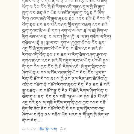
དམར་པོ་ཧོ་པི་དང་ན་པ་ཧོ་སོགས་མི་འདྲ་བ་མང་པོ་ཞིག་
ཡོད་པ་དེས་བོད་ཀྱི་མི་རིགས་འདི་གནའ་དུས་ཀྱི་མི་རྒྱུད་
ཁྱད་པར་ཅན་ཞིག་ཡིན་པ་མངོན་སུམ་དུ་བསྟན་གྱི་ཡོག་
རེད། འབར་མའི་ལོ་རྒྱུས་རྣམས་ནས་འབར་མའི་མི་རིགས་དེ་
བོད་ནས་མར་ཆད་པའི་བཤད་སྲོལ་བྱུང་བཞག འབར་མའི་
སྐད་དུའང་མེ་ལ་མི་དང་། ལག་པ་ལ་ལག ཚྭ་ལ་ཚ། མིག་ལ་
མྲིག ལམ་ལ་ལན། ང་ལ་ང་། ཁྱི་ལ་ཁྭེ། རྣ་ལ་ན། གཅིག་ལ་ཏིཏ།
གཉིས་ལ་ནཱི་ཏ། ལྔ་ལ་ང་། དྲུག་ལ་ཁྲུའུག་སོགས་བོད་སྐད་
འདྲ་བོ་ཞེ་དྲག་མང་བོ་ཡོག་རེད། ང་ཚོས་འབར་མའི་མི་
རིགས་འདི་བོད་ནས་མར་ཆད་པ་རེད་ཅེས་བཤད་ཐུབ་པ་
དཀའ་ནའང་འབར་མའི་ལོ་བརྒྱུད་རང་ལ་ཡོད་པའི་ལོ་རྒྱུས་
དེ་དག་གིས་ཀྱང་བོད་ཀྱི་མི་རིགས་འདི་ མི་རྒྱུད་རྙིང་གྲས་
ཤིག་ཡིན་པ་གསལ་བོར་བསྟན་གྱི་ཡོག་རེད། བོད་ཡུལ་དུ་
རིན་པོ་ཆེའི་རིགས་རྣམས་ཀྱི་ནང་ནས་རིན་ཐང་ཆེ་ཤོས་སུ་
བརྩི་བ་གཅིག་ནི་གཟིའི་རིགས་རྣམས་རེད། རིན་ཐང་ཆེ་བའི་
རྒྱུ་མཚན་ཡང་གཟིའི་རྒྱུ་དེ་རིན་པོ་ཆེའི་རིགས་ཤིག་ཡིན་པ་
ཙམ་དུ་མ་ཟད། དེང་དུས་བཟོ་འཕྲུལ་ཡར་རྒྱས་ཆེན་པོ་འདི་
འདྲ་བའི་དུས་སུ་གཟི་དངོས་དག་ནི་སུས་ཀྱང་གསར་བཟོ་
བྱེད་མི་ཤེས་ཤིང་གཟིའི་རི་མོ་དེ་དག་རྫས་སྦྱོར་གང་འདྲ་
ཞིག་ལ་བ རྟེན་ནས་བཟོས་ཡོད་པའང་ཧ་གོ་ཐུབ་ཀྱི་མེད་པ་
དེ་ག་རེད།…
2016-12-04
·
རྩོམ་སྒྲིག་པས།
·
0