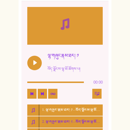
8. ཆང་གཞས།
9. ཆང་གཞས། ༢
10. ཆང་གཞས། ༣
11. ལོ་གསར།
12. ལོ་གསར། ༢
ལྷ་གཞུང་རྣམ་ཐར། ༡
13. ཆུང་འདྲིས། - ཟླ་སྒྲོན།
བོད་ལྗོངས་ལྷ་མོ་ཚོགས་པ།
14. སྙིང་རྗེ་མོ། - ཚེ་འགྱུར་མེད།
00:00
15. ཤམ་པ་ལ་ཡི་སྲས་མོ།
16. ལྷ་བུ་དར་བུ།
1. ལྷ་གཞུང་རྣམ་ཐར། ༡ - བོད་ལྗོངས་ལྷ་མོ་ཚོགས་པ།
17. ང་བོད་པ་ཡིན། - ཕུར་བུ་རྣམ་རྒྱལ།
2. ལྷ་གཞུང་རྣམ་ཐར། ༢ - བོད་ལྗོངས་ལྷ་མོ་ཚོགས་པ།
18. ང་ལ་བྱམས་པའི་ཨ་མ།