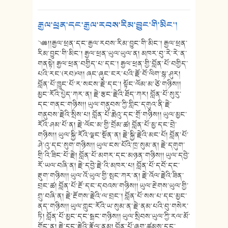
རྒྱལ་ཕྲན་དང་རྒྱལ་རབས་རིམ་བྱུང་གི་མིང་།
༄༅།།རྒྱལ་ཕྲན་དང་རྒྱལ་རབས་རིམ་བྱུང་གི་མིང་། རྒྱལ་ཕྲན་
རིམ་བྱུང་གི་མིང་། རྒྱལ་ཕྲན་ཡུལ་ཡུལ་ན། མཁར་བུ་རེ་རེ་ན་
གནསྟེ། རྒྱལ་ཕྲན་བགྱིད་པ་དང་། རྒྱལ་ཕྲན་གྱི་བློན་པོ་བགྱིད་
པའི་རང་(རབ)ལ།། ཞང་ཞུང་ངར་པའི་རྗོ་བོ་ལིག་སྙ་ཤུར།
བློན་པོ་ཁྱུང་པོ་ར་སངས་རྗེ་དང་། སྟོང་ལོམ་མ་ཙེ་གཉིས།།
མྱང་རོའི་པྱེད་ཀར་ན། རྗེ་རྩང་རྗེའི་ཐོད་ཀར། བློན་པོ་སུརུ་
དང་གནང་གཉིས།། ཡུལ་གནུབས་ཀྱི་གླིང་དགུའ་ནི་རྗེ་
གནུབས་རྗེའི་སྲིས་པ། བློན་པོ་རྨེའུ་དང་གྲོ་གཉིས།། ཡུལ་མྱང་
རོའི་ཤམ་པོ་ན། རྗེ་ལོང་མ་གྱི་བྲོམ་ཚ། བློན་པོ་མྱ་དང་བྲེ་
གཉིས།། ཡུལ་སྐྱི་རོའི་ལྗང་སྔོན་ན། རྗེ་སྐྱི་རྗེའི་མང་པོ། བློན་པོ་
ཤེ་འུ་དང་སུག་གཉིས།། ཡུལ་ངས་པོའི་ཁྲ་སུམ་ན། རྗེ་དགུག་
གྲི་འི་ཟིང་པོ་རྗེ། བློན་པོ་མགར་དང་མཉན་གཉིས།། ཡུལ་དབྱེ་
རོ་ཡལ་བཞི་ན། རྗེ་དབྱེ་རྗེ་འི་མཁར་པ། བློན་པོ་དབོ་དང་
རྡུག་གཉིས།། ཡུལ་འོ་ཡུལ་གྱི་སྤང་ཀར་ན། རྗེ་འོལ་རྗེའི་ཟིན་
བྲང་ཚ། བློན་པོ་རྔོ་དང་དབའས་གཉིས།། ཡུལ་རྔེགས་ཡུལ་གྱི་
གྲུ་བཞི་ན། རྗེ་རྔོགས་རྗེའི་ལ་བྲང་། བློན་པོ་སས་པ་དང་མྱང་
ནད་གཉིས།། ཡུལ་ཀླུང་རོའི་ཡ་སུམ་ན་རྗེ་ནམ་པའི་བུ་གསེར་
ཏི། བློན་པོ་མྱང་དང་སྦྲང་གཉིས།། ཡུལ་སྲིབས་ཡུལ་ཀྱི་རལ་མོ་
གོང་ན། རྗེ་དྲང་རྗེའི་རྣོལ་ནམ། བློན་པོ་ཞུག་ཚམས་དང་