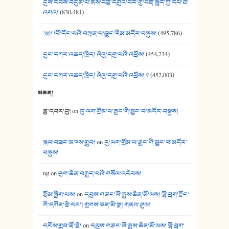
དུས་རབས་བདུན་པ་ནས་བཅུ་དགུའི་བར་གྱི་བརྡ་སྤྲོད་ཀྱི་དཔེ་ཐོ་
41. མཚན་ཚོགས་ཞབས་བྲོ་སྣ་མང་། - བོད་གཞས་ཕྱོགས་བསྒྲིགས།
འགའ།
(830,481)
༄༅། །བོ་དོང་པའི་བསྟན་པ་བྱུང་རིམ་མདོར་བསྡུས།
(495,786)
དུང་དཀར་འཆད་ཁྲིད། ལེའུ་དགུ་པའི་འཕྲོས།
(454,234)
དུང་དཀར་འཆད་ཁྲིད། ལེའུ་དགུ་པའི་འཕྲོས། ༢
(452,003)
མཆན།
ཆུ་དབར་བུ།
on
རུ་ལག་གྲོམ་པ་རྒྱང་གི་བྱུང་བ་མདོར་བསྡུས།
སྐལ་བཟང་མཁས་གྲུབ།
on
རུ་ལག་གྲོམ་པ་རྒྱང་གི་བྱུང་བ་མདོར་
བསྡུས།
ng
on
ཕྱག་ཆེན་བརྒྱུད་པའི་གསོལ་འདེབས།
རྩོམ་སྒྲིག་པས།
on
དབུས་གཙང་ལོ་རྒྱུས་ཆེན་མོ་ལས། ལྷོ་བྲག་རྫོང་
གི་དགོན་སྡེ་དང་། གྲགས་ཅན་མི་སྣ། གནའ་ཤུལ།
དངོས་གྲུབ་རྡོ་རྗེ།
on
དབུས་གཙང་ལོ་རྒྱུས་ཆེན་མོ་ལས། ལྷོ་བྲག་