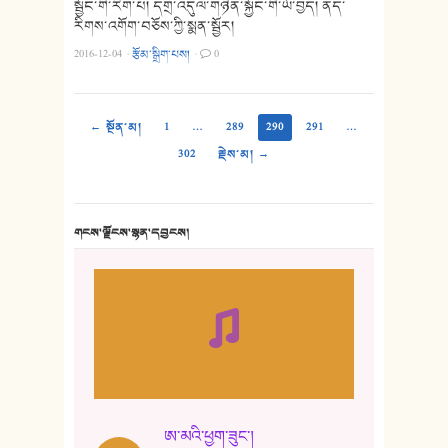
སྦྱོང་གི་རིག་པ། དགྲ་འདུལ་གཉེན་སྐྱོང་གི་ཡོ་བྱད། ནད་
རིགས་འགོག་བཅོས་ཀྱི་སྨན་སྦྱོར།
2016-12-04
·
རྩོམ་སྒྲིག་པས།
·
0
← སྔོན་མ།
1
…
289
290
291
…
302
རྗེས་མ། →
གངས་ལྗོངས་སྙན་དབྱངས།
ཨ་མའི་ཕྱག་ཟུང་།