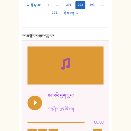
← སྔོན་མ།
1
…
291
292
293
…
302
རྗེས་མ། →
གངས་ལྗོངས་སྙན་དབྱངས།
ཨ་མའི་ཕྱག་ཟུང་།
བཀྲ་ཤིས་ཕུན་ཚོགས།
00:00