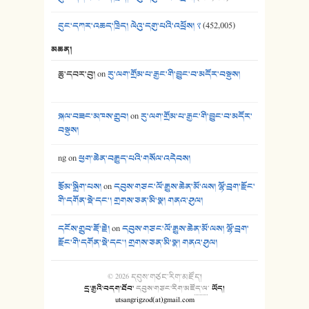
དུང་དཀར་འཆད་ཁྲིད། ལེའུ་དགུ་པའི་འཕྲོས། ༢
(452,005)
མཆན།
ཆུ་དབར་བུ།
on
རུ་ལག་གྲོམ་པ་རྒྱང་གི་བྱུང་བ་མདོར་བསྡུས།
སྐལ་བཟང་མཁས་གྲུབ།
on
རུ་ལག་གྲོམ་པ་རྒྱང་གི་བྱུང་བ་མདོར་
བསྡུས།
ng
on
ཕྱག་ཆེན་བརྒྱུད་པའི་གསོལ་འདེབས།
རྩོམ་སྒྲིག་པས།
on
དབུས་གཙང་ལོ་རྒྱུས་ཆེན་མོ་ལས། ལྷོ་བྲག་རྫོང་
གི་དགོན་སྡེ་དང་། གྲགས་ཅན་མི་སྣ། གནའ་ཤུལ།
དངོས་གྲུབ་རྡོ་རྗེ།
on
དབུས་གཙང་ལོ་རྒྱུས་ཆེན་མོ་ལས། ལྷོ་བྲག་
རྫོང་གི་དགོན་སྡེ་དང་། གྲགས་ཅན་མི་སྣ། གནའ་ཤུལ།
© 2026
དབུས་གཙང་རིག་མཛོད།
དྲ་རྒྱའི་བདག་ཐོབ་
དབུས་གཙང་རིག་མཛོད་ལ
་
ཡོད།
utsangrigzod(at)gmail.com