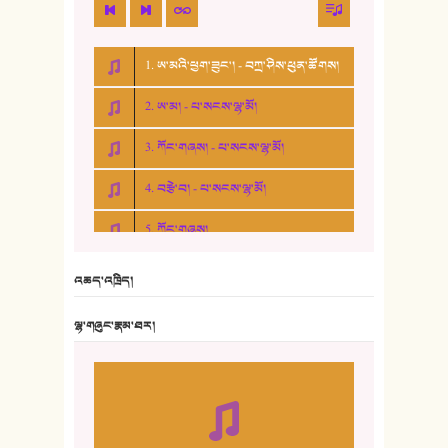
1. ཨ་མའི་ཕྱག་ཟུང་། - བཀྲ་ཤིས་ཕུན་ཚོགས།
2. ཨ་མ། - པ་སངས་ལྷ་མོ།
3. ཀོང་གཞས། - པ་སངས་ལྷ་མོ།
4. བརྩེ་བ། - པ་སངས་ལྷ་མོ།
5. ཀོང་གཞས།
6. ཆོལ་གསུམ་བྲོ་གཞས། - སྒྲོན་གསལ།
འཆད་འཁྲིད།
7. ལྷག་སྒྲོན་ལགས།
ལྷ་གཞུང་རྣམ་ཐར།
8. ཆང་གཞས།
9. ཆང་གཞས། ༢
10. ཆང་གཞས། ༣