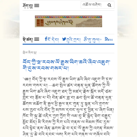
ཤོག་བུ།
སྡེ་ཚན།
ངོ་དེབ།
ཀྲུའི་ཀྲར།
གུ་ཀུལ།+
rss
སྤེལ་ཞིབ་ཕྲ།
བོད་ཀྱི་སྔ་རབས་ལོ་རྒྱུས་ཡིག་ཆའི་ཞིབ་འཇུག་
གི་དུས་རབས་གསར་པ།
༄༅།། བོད་ཀྱི་སྔ་རབས་ལོ་རྒྱུས་ཡིག་ཆའི་ཞིབ་འཇུག་གི་དུས་
རབས་གསར་པ། —ཆབ་སྤེལ་ཚར་བརྟན་ཕུན་ཚོགས་ཀྱི་ལོ་
རྒྱུས་ཡིག་ཆའི་ཞིབ་འཇུག་ཐད་ཀྱི་མཛད་རྗེས་སྐོར་མདོ་ཙམ་
གླེང་བ། རྩོམ་པ་པོ། བེན་ཚར་ཟླ་བ། ཆབ་སྤེལ་ཚེ་བརྟན་ཕུན་
ཚོགས་མཆོག་ནི་རྒྱལ་ཕྱི་རྒྱལ་ནང་ཀུན་ཏུ་སྙན་པའི་གྲགས་
པས་ཁྱབ་པའི་བོད་ཀྱི་མཁས་དབང་ཕུལ་དུ་ཕྱིན་པ་ཞིག་ཡིན།
ཁོང་གི་སྐུ་ཚེ་འདིར་ཀྱག་ཀྱོག་གི་ལམ་བུ་ཇི་སྙེད་ཅིག་བརྒྱུད་
མྱོང་མོད། མི་རིགས་ཀྱི་རིག་པའི་གནས་ལ་སེམས་ཁོང་རུས་
པའི་སྟེང་ནས་ཞེན་ཆགས་ཆེ་བ་དང་ལོ་རྒྱུས་ཀྱི་འགན་སེམས་
ཤིན་ཏུ་ཆེ་བའི་དབང་ལས། རིག་པའི་གནས་ལ་གཞོལ་བའི་