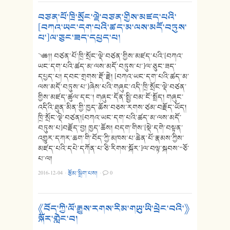
བཙན་པོ་ཁྲི་སྲོང་ལྡེ་བཙན་གྱིས་མཛད་པའི་
[བཀའ་ཡང་དག་པའི་ཚད་མ་ལས་མདོ་བཏུས་
པ་]ལ་ཅུང་ཟད་དཔྱད་པ།
༄༅།། བཙན་པོ་ཁྲི་སྲོང་ལྡེ་བཙན་གྱིས་མཛད་པའི་[བཀའ་
ཡང་དག་པའི་ཚད་མ་ལས་མདོ་བཏུས་པ་]ལ་ཅུང་ཟད་
དཔྱད་པ། དབང་གྲགས་རྡོ་རྗེ། [བཀའ་ཡང་དག་པའི་ཚད་མ་
ལས་མདོ་བཏུས་པ་]ཞེས་པའི་གཞུང་འདི་ཁྲི་སྲོང་ལྡེ་བཙན་
གྱིས་མཛད་ཚུལ་དང༌། གཞུང་དོན་སྤྱི་བམ་ངོ་སྤྲོད། གཞུང་
འདིའི་ཐུན་མིན་གྱི་ཁྱད་ཆོས་བཅས་རགས་ཙམ་བརྗོད་ཡོད།
ཁྲི་སྲོང་ལྡེ་བཙན།[བཀའ་ཡང་དག་པའི་ཚད་མ་ལས་མདོ་
བཏུས་པ]བརྗོད་བྱ། ཁྱད་ཆོས། བདག་གིས་[སྡེ་དགེ་བསྟན་
འགྱུར་དཀར་ཆག་གི་བོད་ཀྱི་མཁས་པ་ཆེན་པོ་རྣམས་ཀྱིས་
མཛད་པའི་དཔེ་དཀོན་པ་ཅི་རིགས་སྐོར་]ལ་བལྟ་སྐབས་“ཅོ་
པ་ལ།
2016-12-04
·
རྩོམ་སྒྲིག་པས།
·
0
《བོད་ཀྱི་ལོ་རྒྱུས་རགས་རིམ་གཡུ་ཡི་ཕྲེང་བའི་》
སྐོར་གླེང་བ།