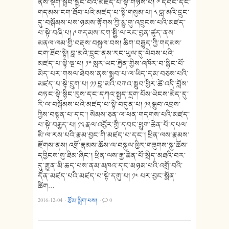
ནས་སྡིག་སྒྲིབ་སྦྱང་བའི་མཛད་པ་སྟེ་གཉིས་པ། ༧ དབང་དང་
གདམས་ངག་ཐོབ་པའི་མཛད་པ་སྟེ་གསུམ་པ། ༨ བླ་མའི་དྲུང་
དུ་བསྒོམས་པས་ཉམས་རྟོགས་ཀྱི་མྱུ་གུ་འཁྲུངས་པའི་མཛད་
པ་སྟེ་བཞི་པ། ༩ གདམས་ངག་སྤྱི་ལ་རང་བྱན་ཚུད་ནས་
མནལ་ལམ་གྱི་བརྡས་བསྐུལ་བས། ཆིག་བརྒྱུད་ཀྱི་གདམས་
ངག་ཐོབ་སྟེ། བླ་མའི་དྲུང་ནས་རང་ཡུལ་དུ་ཕེབས་པའི་
མཛད་པ་སྟེ་ལྔ་པ། ༡༠ སླར་ཡང་རྐྱེན་གྱིས་འཁོར་བ་སྙིང་པོ་
མེད་པར་གསལ་ཐེབས་ནས་སྒྲུབ་པ་ལ་ཡིད་དམ་བཅས་པའི་
མཛད་པ་སྟེ་དྲུག་པ། ༡༡ བླ་མའི་བཀའ་སྒྲུབ་ཕྱིར་ཚེ་འདི་བློས་
བཏང་སྟེ་སྙིང་རུས་དང་དཀའ་སྤྱད་དྲག་པོས་ཡེངས་མེད་དུ་
རི་ལ་བསྒོམས་པའི་མཛད་པ་སྟེ་བདུན་པ། ༡༢ སྒྲུབ་འབྲས་
ཀྱིས་བསྟན་པ་དང་། སེམས་ཅན་ལ་ཕན་གདགས་པའི་མཛད་
པ་སྟེ་བརྒྱད་པ། ༡༣ རྣལ་འབྱོར་གྱི་དབང་ཕྱུག་ཆེན་པོ་དཔལ་
མི་ལ་རས་པའི་རྣམ་བྱང་གི་མཛད་པ་དང་། ཕྲིན་ལས་རྣམས་
རྫོགས་ནས། འགྲོ་རྣམས་ཆོས་ལ་བསྐུལ་ཕྱིར་གཟུགས་སྐུ་ཆོས་
དབྱིངས་སུ་ཐིམ་ཞིང་། ཕྲིན་ལས་རྒྱ་ཆེན་པོ་སྲིད་མཐའི་བར་
དུ་རྒྱུན་མི་ཆད་པས་ནམ་མཁའ་དང་མཉམ་པའི་འགྲོ་བའི་
དོན་མཛད་པའི་མཛད་པ་སྟེ་དགུ་པ། ༡༤ པར་བྱང་སྨོན་
ཚིག…
2016-12-04
·
རྩོམ་སྒྲིག་པས།
·
0