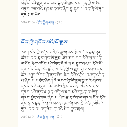
བརྩོན་པའི་རྒྱུན་ནམ་ཡང་ལྷོད་མི་མྱོང་བས་ཀུན་གྱིས་གོང་
བཀུར་འོས་པའི་མཁས་དབང་ཞིག་ཏུ་གྱུར་ལ་བོད་ཀྱི་ལོ་རྒྱུས་
དང་སྐད་ཡིག
2016-12-04
·
རྩོམ་སྒྲིག་པས།
·
0
བོད་ཀྱི་གདོད་མའི་ལོ་རྒྱུས།
༄༅།། བོད་ཀྱི་གདོད་མའི་ལོ་རྒྱུས། ཆབ་སྤེལ་ཚེ་བརྟན་ཕུན་
ཚོགས་དང་ནོར་བྲང་ཨོ་རྒྱན། ཐོག་མར་རང་རེའི་ཡུལ་འདི་
ལ་བོད་ཅེས་འབོད་པའི་མིང་དེ་ཇི་ལྟར་བྱུང་བའམ། དེའི་གོ་
དོན་གང་ཡིན་པའི་སྐོར་ལ། བོད་ཀྱི་ལོ་རྒྱུས་རྒྱལ་རབས་དང་
ཆོས་འབྱུང་སོགས་ཀྱི་ནང་མིང་ཚིག་དེའི་འགྲེལ་བཤད་འཁོད་
པ་ཞིག་མ་མཐོང་ཞིང་། ཉེ་རབས་ཀྱི་ལོ་རྒྱུས་སྨྲ་བའི་མཁས་
དབང་དགེ་འདུན་ཆོས་འཕེལ་གྱིས་མཛད་པའི་དེབ་ཐར་
དཀར་པའི་ནང་ཐ་སྙད་འདི་ལ་ཐོག་མའི་དཔྱད་པ་ཞིག་
གནང་མྱོང་བ་ལྟར་ཞིབ་པ་ཡིག་ཆ་དངོས་ལ་གསལ་དོན་དེའི་
ནང་དུ་བསྟན་པར། ས་བཅད་དང་པོ། བོད་ཀྱི་གདོད་མའི་ལོ་
རྒྱུས། དང་པོ། བོད་ཅེས་བྱ་བའི་མིང་བྱུང་ཚུལ།
2016-12-04
·
རྩོམ་སྒྲིག་པས།
·
0