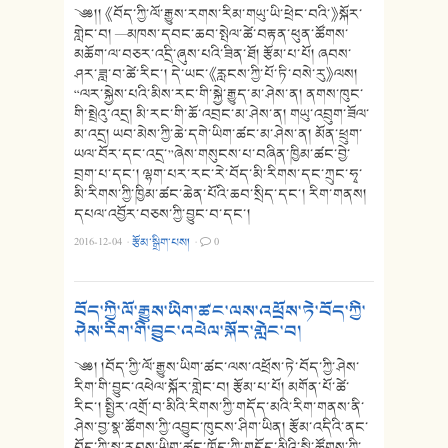
༄༅།། 《བོད་ཀྱི་ལོ་རྒྱུས་རགས་རིམ་གཡུ་ཡི་ཕྲེང་བའི་》སྐོར་
གླེང་བ། —མཁས་དབང་ཆབ་སྤེལ་ཚེ་བརྟན་ཕུན་ཚོགས་
མཆོག་ལ་བཅར་འདྲི་ཞུས་པའི་ཟིན་ཐོ། རྩོམ་པ་པོ། ཞབས་
ཤར་ཟླ་བ་ཚེ་རིང་། དེ་ཡང་《རླངས་ཀྱི་པོ་ཏི་བསེ་རུ》ལས།
“ལར་སྐྱེས་པའི་མིས་རང་གི་སྐྱེ་རྒྱུད་མ་ཤེས་ན། ནགས་ཁུང་
གི་སྤྲེའུ་འདྲ། མི་རང་གི་ཆོ་འབྲང་མ་ཤེས་ན། གཡུ་འབྲུག་ཟོལ་
མ་འདྲ། ཡབ་མེས་ཀྱི་ཆེ་དགེ་ཡིག་ཚང་མ་ཤེས་ན། མོན་ཕྲུག་
ཡལ་བོར་དང་འདྲ་”ཞེས་གསུངས་པ་བཞིན་ཁྱིམ་ཚང་བྱེ་
བྲག་པ་དང་། ལྷག་པར་རང་རེ་བོད་མི་རིགས་དང་ཀྲུང་ཧྭ་
མི་རིགས་ཀྱི་ཁྱིམ་ཚང་ཆེན་པོའི་ཆབ་སྲིད་དང་། རིག་གནས།
དཔལ་འབྱོར་བཅས་ཀྱི་བྱུང་བ་དང་།
2016-12-04
·
རྩོམ་སྒྲིག་པས།
·
0
བོད་ཀྱི་ལོ་རྒྱུས་ཡིག་ཚང་ལས་འཕྲོས་ཏེ་བོད་ཀྱི་
ཤེས་རིག་གི་བྱུང་འཕེལ་སྐོར་གླེང་བ།
༄༅། །བོད་ཀྱི་ལོ་རྒྱུས་ཡིག་ཚང་ལས་འཕྲོས་ཏེ་བོད་ཀྱི་ཤེས་
རིག་གི་བྱུང་འཕེལ་སྐོར་གླེང་བ། རྩོམ་པ་པོ། མགོན་པོ་ཚེ་
རིང་། སྤྱིར་འགྲོ་བ་མིའི་རིགས་ཀྱི་གདོད་མའི་རིག་གནས་ནི་
ཤེས་བྱ་སྣ་ཚོགས་ཀྱི་འབྱུང་ཁུངས་ཤིག་ཡིན། རྩོམ་འདིའི་ནང་
བོད་ཀྱི་སྔ་རབས་ཡིག་ཚང་ཁྲོད་ཀྱི་གདོད་མིའི་སྤྱི་ཚོགས་ཀྱི་