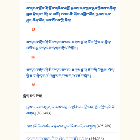
ས་དགའ་རྫོང་གི་རྫོང་གཞིས་འགྲོ་སྟངས་དང་ཁྲལ་འུལ་ཁྲིམས་གནོན།
33. འཛོམས་པའི་ལམ།
ཡུལ་སྡེ་དང་། རི། ལ། མཚོ། གཙང་པོ། ཞིང་འབྲོག་ཐོན་ཁུངས་དང་
ཐུན་མིན་ཐོན་ལས་སོགས་ཀྱི་སྐོར།
34. ཉི་མ་སེམས་ལ་ཞོག་དང་། - ཟླ་སྒྲོན།
13
35. ང་ཚོ་ཕན་ཚུན་མཇལ་ནས། - ཟླ་སྒྲོན།
ས་དགའ་རྫོང་གི་མིང་དང་ས་བབ་ཆགས་ཚུལ། བོད་ཀྱི་ཆབ་སྲིད་
འཕོ་འགྱུར་དང་ས་དགའ་རྫོང་གི་སྐོར།
36. ཟླ་གཞོན་སྙན་དབྱངས། - ཟླ་སྒྲོན།
26
37. མཚོ་སྔོན་པོ། - ཟླ་སྒྲོན།
ས་དགའ་རྫོང་གི་མིང་དང་ས་བབ་ཆགས་ཚུལ། རྫོང་གི་ལོ་རྒྱུས། བོད་
38. ཡབ་ཡུམ། - ཟླ་སྒྲོན།
ཀྱི་ཆབ་སྲིད་འཕོ་འགྱུར་དང་ས་དགའ་རྫོང་སྐོར།
36
39. དྲིལ་བུའི་སྐལ་སྒྲ། - ཟླ་སྒྲོན།
ཀློག་མང་ཤོས།
40. ང་ཚོ་ཕན་ཚུན་མཇལ་ནས། - ཟླ་སྒྲོན།
དུས་རབས་བདུན་པ་ནས་བཅུ་དགུའི་བར་གྱི་བརྡ་སྤྲོད་ཀྱི་དཔེ་ཐོ་
41. མཚན་ཚོགས་ཞབས་བྲོ་སྣ་མང་། - བོད་གཞས་ཕྱོགས་བསྒྲིགས།
འགའ།
(830,483)
༄༅། །བོ་དོང་པའི་བསྟན་པ་བྱུང་རིམ་མདོར་བསྡུས།
(495,789)
དུང་དཀར་འཆད་ཁྲིད། ལེའུ་དགུ་པའི་འཕྲོས།
(454,236)