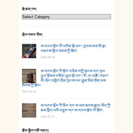
22. བཀྲ་ཤིས་ཁང་གསར།
སྡེ་ཚན་ཁག
23. ཕོ་རྒོད་པོ།
24. མིག་ཆུ་དམར་པོ།
སྤེལ་གསར་ཤོས།
25. མགྲོན་པོ།
ས་དགའ་རྫོང་གི་དགོན་སྡེ་དང་། གྲགས་ཅན་མི་སྣ།
དམངས་སྲོལ་བཅས་ཀྱི་སྐོར།
2026-08-03
26. ཨ་མའི་ཐང་ཁུག
27. ལྕེ་བདེ་ཞོལ་གྱི་པང་གདན།
ས་དགའ་རྫོང་གི་རྫོང་གཞིས་འགྲོ་སྟངས་དང་ཁྲལ་
འུལ་ཁྲིམས་གནོན། ཡུལ་སྡེ་དང་། རི། ལ། མཚོ། གཙང་
པོ། ཞིང་འབྲོག་ཐོན་ཁུངས་དང་ཐུན་མིན་ཐོན་ལས་
28. སྟོད་གཞས། - ཕན་ཐོག
སོགས་ཀྱི་སྐོར།
2026-08-02
29. རྣམ་བུ། - འཕྱོངས་ཞོལ་སྒྲོལ་མ།
ས་དགའ་རྫོང་གི་མིང་དང་ས་བབ་ཆགས་ཚུལ། བོད་ཀྱི་
30. སི་ལིང་འབྲི་མོ། - ཕན་ཐོག
ཆབ་སྲིད་འཕོ་འགྱུར་དང་ས་དགའ་རྫོང་གི་སྐོར།
2026-07-31
31. ཕ་ཡུལ་ཡར་ཀླུང་།
རྩོམ་སྒྲིག་གཙོ་གནད།
32. ཨ་མ།