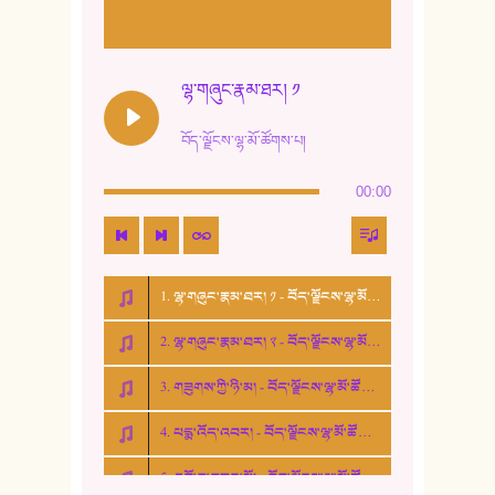
11. ལོ་གསར།
12. ལོ་གསར། ༢
ལྷ་གཞུང་རྣམ་ཐར། ༡
13. ཆུང་འདྲིས། - ཟླ་སྒྲོན།
བོད་ལྗོངས་ལྷ་མོ་ཚོགས་པ།
14. སྙིང་རྗེ་མོ། - ཚེ་འགྱུར་མེད།
00:00
15. ཤམ་པ་ལ་ཡི་སྲས་མོ།
16. ལྷ་བུ་དར་བུ།
1. ལྷ་གཞུང་རྣམ་ཐར། ༡ - བོད་ལྗོངས་ལྷ་མོ་ཚོགས་པ།
17. ང་བོད་པ་ཡིན། - ཕུར་བུ་རྣམ་རྒྱལ།
2. ལྷ་གཞུང་རྣམ་ཐར། ༢ - བོད་ལྗོངས་ལྷ་མོ་ཚོགས་པ།
18. ང་ལ་བྱམས་པའི་ཨ་མ།
3. གཟུགས་ཀྱི་ཉི་མ། - བོད་ལྗོངས་ལྷ་མོ་ཚོགས་པ།
19. ཆ་རྐྱེན་མེད་པའི་སེམས།
4. པདྨ་འོད་འབར། - བོད་ལྗོངས་ལྷ་མོ་ཚོགས་པ།
20. བསྟན་རྒྱས་གླིང་།
5. འགྲོ་བ་བཟང་མོ། - བོད་ལྗོངས་ལྷ་མོ་ཚོགས་པ།
21. ཕ་སྐད།