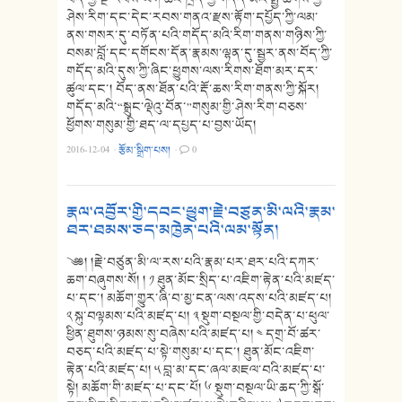
ཤེས་རིག་དང་དེང་རབས་གནའ་རྫས་རྟོག་དཔྱོད་ཀྱི་ལམ་
ནས་གསར་དུ་བཏོན་པའི་གདོད་མའི་རིག་གནས་གཉིས་ཀྱི་
བསམ་བློ་དང་དགོངས་དོན་རྣམས་ལྷན་དུ་སྦྱར་ནས་བོད་ཀྱི་
གདོད་མའི་དུས་ཀྱི་ཞིང་ཕྱུགས་ལས་རིགས་ཐོག་མར་དར་
ཚུལ་དང་། བོད་ནས་ཐོན་པའི་རྡོ་ཆས་རིག་གནས་ཀྱི་སྐོར།
གདོད་མའི་“སྒྲུང་ལྡེའུ་བོན་”གསུམ་གྱི་ཤེས་རིག་བཅས་
ཕྱོགས་གསུམ་གྱི་ཐད་ལ་དཔྱད་པ་བྱས་ཡོད།
2016-12-04
·
རྩོམ་སྒྲིག་པས།
·
0
རྣལ་འབྱོར་གྱི་དབང་ཕྱུག་རྗེ་བཙུན་མི་ལའི་རྣམ་
ཐར་ཐམས་ཅད་མཁྱེན་པའི་ལམ་སྟོན།
༄༅། །རྗེ་བཙུན་མི་ལ་རས་པའི་རྣམ་པར་ཐར་པའི་དཀར་
ཆག་བཞུགས་སོ། ། ༡ ཐུན་མོང་སྲིད་པ་འཇིག་རྟེན་པའི་མཛད་
པ་དང་། མཆོག་གྱུར་ཞི་བ་མྱ་ངན་ལས་འདས་པའི་མཛད་པ།
༢ སྐུ་བལྟམས་པའི་མཛད་པ། ༣ སྡུག་བསྔལ་གྱི་བདེན་པ་ཕུལ་
ཕྱིན་ཐུགས་ཉམས་སུ་བཞེས་པའི་མཛད་པ། ༤ དགྲ་བོ་ཚར་
བཅད་པའི་མཛད་པ་སྟེ་གསུམ་པ་དང་། ཐུན་མོང་འཇིག་
རྟེན་པའི་མཛད་པ། ༥ བླ་མ་དང་ཞལ་མཇལ་བའི་མཛད་པ་
སྟེ། མཆོག་གི་མཛད་པ་དང་པོ། ༦ སྡུག་བསྔལ་ཡི་ཆད་ཀྱི་སྒོ་