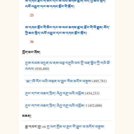
ས་དགའ་རྫོང་གི་མིང་དང་ས་བབ་ཆགས་ཚུལ། བོད་ཀྱི་ཆབ་སྲིད་
འཕོ་འགྱུར་དང་ས་དགའ་རྫོང་གི་སྐོར།
36. ཟླ་གཞོན་སྙན་དབྱངས། - ཟླ་སྒྲོན།
23
37. མཚོ་སྔོན་པོ། - ཟླ་སྒྲོན།
ས་དགའ་རྫོང་གི་མིང་དང་ས་བབ་ཆགས་ཚུལ། རྫོང་གི་ལོ་རྒྱུས། བོད་
38. ཡབ་ཡུམ། - ཟླ་སྒྲོན།
ཀྱི་ཆབ་སྲིད་འཕོ་འགྱུར་དང་ས་དགའ་རྫོང་སྐོར།
36
39. དྲིལ་བུའི་སྐལ་སྒྲ། - ཟླ་སྒྲོན།
ཀློག་མང་ཤོས།
40. ང་ཚོ་ཕན་ཚུན་མཇལ་ནས། - ཟླ་སྒྲོན།
དུས་རབས་བདུན་པ་ནས་བཅུ་དགུའི་བར་གྱི་བརྡ་སྤྲོད་ཀྱི་དཔེ་ཐོ་
41. མཚན་ཚོགས་ཞབས་བྲོ་སྣ་མང་། - བོད་གཞས་ཕྱོགས་བསྒྲིགས།
འགའ།
(830,480)
༄༅། །བོ་དོང་པའི་བསྟན་པ་བྱུང་རིམ་མདོར་བསྡུས།
(495,781)
དུང་དཀར་འཆད་ཁྲིད། ལེའུ་དགུ་པའི་འཕྲོས།
(454,233)
དུང་དཀར་འཆད་ཁྲིད། ལེའུ་དགུ་པའི་འཕྲོས། ༢
(452,000)
མཆན།
ཆུ་དབར་བུ།
on
རུ་ལག་གྲོམ་པ་རྒྱང་གི་བྱུང་བ་མདོར་བསྡུས།