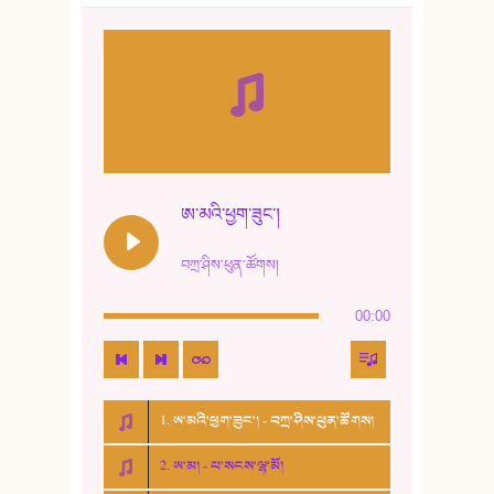
ཨ་མའི་ཕྱག་ཟུང་།
བཀྲ་ཤིས་ཕུན་ཚོགས།
00:00
1. ཨ་མའི་ཕྱག་ཟུང་། - བཀྲ་ཤིས་ཕུན་ཚོགས།
2. ཨ་མ། - པ་སངས་ལྷ་མོ།