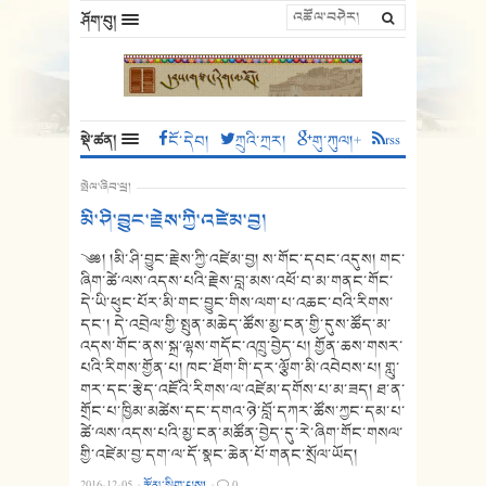
ཤོག་བུ།
སྡེ་ཚན།
ངོ་དེབ།
ཀྲུའི་ཀྲར།
གུ་ཀུལ།+
rss
སྤེལ་ཞིབ་ཕྲ།
མི་ཤི་བྱུང་རྗེས་ཀྱི་འཛེམ་བྱ།
༄༅། །མི་ཤི་བྱུང་རྗེས་ཀྱི་འཛེམ་བྱ། ས་གོང་དབང་འདུས། གང་
ཞིག་ཚེ་ལས་འདས་པའི་རྗེས་བླ་མས་འཕོ་བ་མ་གནང་གོང་
དེ་ཡི་ཕུང་པོར་མི་གང་བྱུང་གིས་ལག་པ་འཆང་བའི་རིགས་
དང་། དེ་འབྲེལ་གྱི་སྤུན་མཆེད་ཚོས་མྱ་ངན་གྱི་དུས་ཚོད་མ་
འདས་གོང་ནས་སྐྲ་ལྷས་གདོང་འཁྲུ་བྱེད་པ། གྱོན་ཆས་གསར་
པའི་རིགས་གྱོན་པ། ཁང་ཐོག་གི་དར་ལྕོག་མི་འབེབས་པ། གླུ་
གར་དང་རྩེད་འཇོའི་རིགས་ལ་འཛེམ་དགོས་པ་མ་ཟད། ཐ་ན་
གྲོང་པ་ཁྱིམ་མཚེས་དང་དགའ་ཉེ་བློ་དཀར་ཚོས་ཀྱང་དམ་པ་
ཚེ་ལས་འདས་པའི་མྱ་ངན་མཚོན་བྱེད་དུ་རེ་ཞིག་གོང་གསལ་
གྱི་འཛེམ་བྱ་དག་ལ་དོ་སྣང་ཆེན་པོ་གནང་སྲོལ་ཡོད།
2016-12-05
·
རྩོམ་སྒྲིག་པས།
·
0