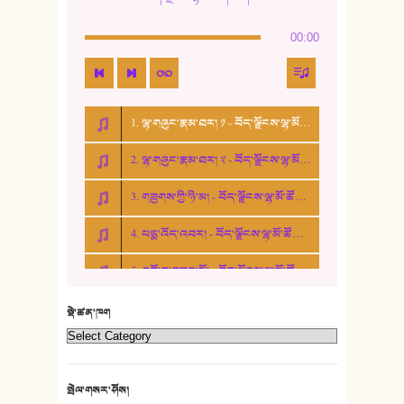
14. སྙིང་རྗེ་མོ། - ཚེ་འགྱུར་མེད།
00:00
15. ཤམ་པ་ལ་ཡི་སྲས་མོ།
16. ལྷ་བུ་དར་བུ།
1. ལྷ་གཞུང་རྣམ་ཐར། ༡ - བོད་ལྗོངས་ལྷ་མོ་ཚོགས་པ།
17. ང་བོད་པ་ཡིན། - ཕུར་བུ་རྣམ་རྒྱལ།
2. ལྷ་གཞུང་རྣམ་ཐར། ༢ - བོད་ལྗོངས་ལྷ་མོ་ཚོགས་པ།
18. ང་ལ་བྱམས་པའི་ཨ་མ།
3. གཟུགས་ཀྱི་ཉི་མ། - བོད་ལྗོངས་ལྷ་མོ་ཚོགས་པ།
19. ཆ་རྐྱེན་མེད་པའི་སེམས།
4. པདྨ་འོད་འབར། - བོད་ལྗོངས་ལྷ་མོ་ཚོགས་པ།
20. བསྟན་རྒྱས་གླིང་།
5. འགྲོ་བ་བཟང་མོ། - བོད་ལྗོངས་ལྷ་མོ་ཚོགས་པ།
21. ཕ་སྐད།
22. བཀྲ་ཤིས་ཁང་གསར།
སྡེ་ཚན་ཁག
23. ཕོ་རྒོད་པོ།
24. མིག་ཆུ་དམར་པོ།
སྤེལ་གསར་ཤོས།