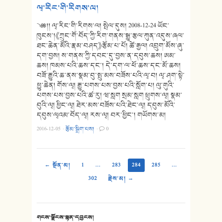
ལྭ་རིང་གི་རིགས་ལ།
༄༅།། ལྭ་རིང་གི་རིགས་ལ། སྤེལ་དུས། 2008-12-24 ཡོང་
ཁུངས་།《ཀྲུང་གོ་བོད་ཀྱི་རིག་གནས་སྒྱུ་རྩལ་ཀུན་འདུས་ཞལ་
ཐང་ཆེན་མོའི་རྣམ་བཤད》རྩོམ་པ་པོ། ཚེ་རྒྱལ། འབྲུག་མོས་ཞུ་
དག་བྱས། ས་གནས་ཀྱི་དབང་དུ་བྱས་ན་དབུས་ཆས། ཨམ་
ཆས། ཁམས་པའི་ཆས་དང་། དེ་དག་ལ་ཕོ་ཆས་དང་མོ་ཆས།
བཟོ་རྒྱུའི་ཆ་ནས་སྣམ་བུ་སྤུ་མས་བཟོས་པའི་ལྭ་བ། ལྭ་ཤག་སྟེ་
ཕྱུ་ཆེན། གོས་ལྭ། རྒྱུ་པགས་པས་བྱས་པའི་སློག་པ། ལུ་གུའི་
པགས་པས་བྱས་པའི་ཚ་རུ། ཝ་སླག སྲམ་སླག ཕྲུགས་ལྭ། སྣམ་
བུའི་ལྭ། ཕྱིང་ལྭ། ཐེར་མས་བཟོས་པའི་ཐེང་ལྭ། དབུས་མོའི་
དབུས་ལྭའམ་བོད་ལྭ། རས་ལྭ། བར་ཕྱིང་། གཡོགས་མ།
2016-12-05
·
རྩོམ་སྒྲིག་པས།
·
0
← སྔོན་མ།
1
…
283
284
285
…
302
རྗེས་མ། →
གངས་ལྗོངས་སྙན་དབྱངས།