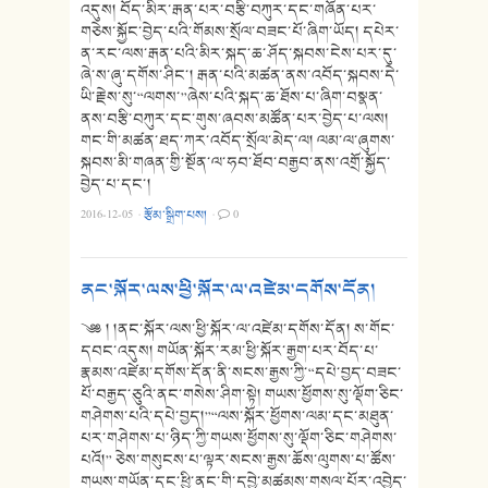
འདུས། བོད་མིར་རྒན་པར་བརྩི་བཀུར་དང་གཞོན་པར་
གཅེས་སྐྱོང་བྱེད་པའི་གོམས་སྲོལ་བཟང་པོ་ཞིག་ཡོད། དཔེར་
ན་རང་ལས་རྒན་པའི་མིར་སྐད་ཆ་ཤོད་སྐབས་ངེས་པར་དུ་
ཞེ་ས་ཞུ་དགོས་ཤིང་། རྒན་པའི་མཚན་ནས་འབོད་སྐབས་དེ་
ཡི་རྗེས་སུ་“ལགས་”ཞེས་པའི་སྐད་ཆ་ཐོས་པ་ཞིག་བསྣན་
ནས་བརྩི་བཀུར་དང་གུས་ཞབས་མཚོན་པར་བྱེད་པ་ལས།
གང་གི་མཚན་ཐད་ཀར་འབོད་སྲོལ་མེད་ལ། ལམ་ལ་ཞུགས་
སྐབས་མི་གཞན་གྱི་སྔོན་ལ་ཧབ་ཐོབ་བརྒྱབ་ནས་འགྲོ་སྐྱོད་
བྱེད་པ་དང་།
2016-12-05
·
རྩོམ་སྒྲིག་པས།
·
0
ནང་སྐོར་ལས་ཕྱི་སྐོར་ལ་འཛེམ་དགོས་དོན།
༄༅ ། །ནང་སྐོར་ལས་ཕྱི་སྐོར་ལ་འཛེམ་དགོས་དོན། ས་གོང་
དབང་འདུས། གཡོན་སྐོར་རམ་ཕྱི་སྐོར་རྒྱག་པར་བོད་པ་
རྣམས་འཛེམ་དགོས་དོན་ནི་སངས་རྒྱས་ཀྱི་“དཔེ་བྱད་བཟང་
པོ་བརྒྱད་ཅུའི་ནང་གསེས་ཤིག་སྟེ། གཡས་ཕྱོགས་སུ་ལྡོག་ཅིང་
གཤེགས་པའི་དཔེ་བྱད།”“ལས་སྐོར་ཕྱོགས་ལམ་དང་མཐུན་
པར་གཤེགས་པ་ཉིད་ཀྱི་གཡས་ཕྱོགས་སུ་ལྡོག་ཅིང་གཤེགས་
པའོ།” ཅེས་གསུངས་པ་ལྟར་སངས་རྒྱས་ཆོས་ལུགས་པ་ཚོས་
གཡས་གཡོན་དང་ཕྱི་ནང་གི་དབྱེ་མཚམས་གསལ་པོར་འབྱེད་