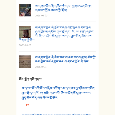
25. མགྲོན་པོ།
ས་དགའ་རྫོང་གི་དགོན་སྡེ་དང་། གྲགས་ཅན་མི་སྣ།
དམངས་སྲོལ་བཅས་ཀྱི་སྐོར།
2026-08-03
26. ཨ་མའི་ཐང་ཁུག
27. ལྕེ་བདེ་ཞོལ་གྱི་པང་གདན།
ས་དགའ་རྫོང་གི་རྫོང་གཞིས་འགྲོ་སྟངས་དང་ཁྲལ་
འུལ་ཁྲིམས་གནོན། ཡུལ་སྡེ་དང་། རི། ལ། མཚོ། གཙང་
པོ། ཞིང་འབྲོག་ཐོན་ཁུངས་དང་ཐུན་མིན་ཐོན་ལས་
28. སྟོད་གཞས། - ཕན་ཐོག
སོགས་ཀྱི་སྐོར།
2026-08-02
29. རྣམ་བུ། - འཕྱོངས་ཞོལ་སྒྲོལ་མ།
ས་དགའ་རྫོང་གི་མིང་དང་ས་བབ་ཆགས་ཚུལ། བོད་ཀྱི་
30. སི་ལིང་འབྲི་མོ། - ཕན་ཐོག
ཆབ་སྲིད་འཕོ་འགྱུར་དང་ས་དགའ་རྫོང་གི་སྐོར།
2026-07-31
31. ཕ་ཡུལ་ཡར་ཀླུང་།
རྩོམ་སྒྲིག་གཙོ་གནད།
32. ཨ་མ།
ས་དགའ་རྫོང་གི་རྫོང་གཞིས་འགྲོ་སྟངས་དང་ཁྲལ་འུལ་ཁྲིམས་གནོན།
33. འཛོམས་པའི་ལམ།
ཡུལ་སྡེ་དང་། རི། ལ། མཚོ། གཙང་པོ། ཞིང་འབྲོག་ཐོན་ཁུངས་དང་
ཐུན་མིན་ཐོན་ལས་སོགས་ཀྱི་སྐོར།
34. ཉི་མ་སེམས་ལ་ཞོག་དང་། - ཟླ་སྒྲོན།
12
35. ང་ཚོ་ཕན་ཚུན་མཇལ་ནས། - ཟླ་སྒྲོན།