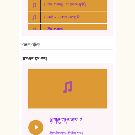
3. ཀོང་གཞས། - པ་སངས་ལྷ་མོ།
4. བརྩེ་བ། - པ་སངས་ལྷ་མོ།
5. ཀོང་གཞས།
6. ཆོལ་གསུམ་བྲོ་གཞས། - སྒྲོན་གསལ།
འཆད་འཁྲིད།
7. ལྷག་སྒྲོན་ལགས།
ལྷ་གཞུང་རྣམ་ཐར།
8. ཆང་གཞས།
9. ཆང་གཞས། ༢
10. ཆང་གཞས། ༣
11. ལོ་གསར།
12. ལོ་གསར། ༢
ལྷ་གཞུང་རྣམ་ཐར། ༡
13. ཆུང་འདྲིས། - ཟླ་སྒྲོན།
བོད་ལྗོངས་ལྷ་མོ་ཚོགས་པ།