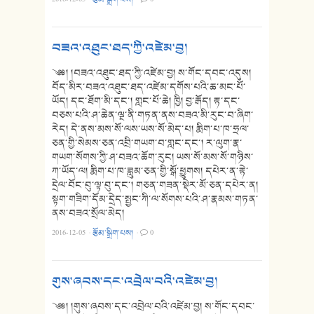
བཟའ་འཐུང་ཐད་ཀྱི་འཛེམ་བྱ།
༄༅། །བཟའ་འཐུང་ཐད་ཀྱི་འཛེམ་བྱ། ས་གོང་དབང་འདུས།
བོད་མིར་བཟའ་འཐུང་ཐད་འཛེམ་དགོས་པའི་ཆ་མང་པོ་
ཡོད། དང་ཐོག་མི་དང་། གླང་པོ་ཆེ། ཁྱི། བྱ་རྒོད། རྟ་དང་
བཅས་པའི་ཤ་ཆེན་ལྔ་ནི་གཏན་ནས་བཟའ་མི་རུང་བ་ཞིག་
རེད། དེ་ནས་མས་སོ་ལས་ཡས་སོ་མེད་པ། རྨིག་པ་ཁ་ཧྲལ་
ཅན་གྱི་སེམས་ཅན་འབྲི་གཡག་བ་གླང་དང་། ར་ལུག་རྣ་
གཡག་སོགས་ཀྱི་ཤ་བཟའ་ཆོག་རུང། ཡས་སོ་མས་སོ་གཉིས་
ཀ་ཡོད་ལ། རྨིག་པ་ཁ་ཟླུམ་ཅན་གྱི་སྒོ་ཕྱུགས། དཔེར་ན་རྟེ་
དྲེལ་བོང་བུ་ལྟ་བུ་དང་། གཅན་གཟན་སྡེར་མོ་ཅན་དཔེར་ན།
སྟག་གཟིག་དོམ་དྲེད་སྤྱང་ཀི་ལ་སོགས་པའི་ཤ་རྣམས་གཏན་
ནས་བཟའ་སྲོལ་མེད།
2016-12-05
·
རྩོམ་སྒྲིག་པས།
·
0
གུས་ཞབས་དང་འབྲེལ་བའི་འཛེམ་བྱ།
༄༅། །གུས་ཞབས་དང་འབྲེལ་བའི་འཛེམ་བྱ། ས་གོང་དབང་