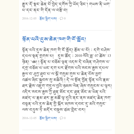
རྒྱུར་དོ་སྣང་ཆེན་པོ་བྱེད་དགོས་ཀྱི་ཡོད་ཅིང་། གཡས་ནི་ཡག་
པ་དང་ནང་གི་དོན་ལ་བརྩི་བ།
2016-12-05
·
རྩོམ་སྒྲིག་པས།
·
0
སྟོན་པའི་དུས་ཆེན་ཁག་གི་ངོ་སྤྲོད།
སྟོན་པའི་དུས་ཆེན་ཁག་གི་ངོ་སྤྲོད། རྩོམ་པ་པོ།：དགེ་བཤེས་
དཔལ་སྡན་གྲགས་པ། དུས་ཚོད：2010 ལོའི་ཟླ་ 07 ཚེས་ 13
ཉིན། ༄༅། ། སྟོན་པ་བཅོམ་ལྡན་འདས་དེ་བཞིན་གཤེགས་པ་
དགྲ་བཅོམ་པ་ཡང་དག་པར་རྫོགས་པའི་སངས་རྒྱས་དཔལ་
རྒྱལ་བ་ཤཱཀྱ་ཐུབ་པ་ལ་སྒོ་གསུམ་གུས་པ་ཆེན་པོས་ཕྱག་
འཚལ་ཞིང་སྐྱབས་སུ་མཆིའོ། ། དེ་ལ་སྔོན་བྱོན་སྟོན་པའི་རྣམ་
ཐར་རྗེས་འཇུག་གདུལ་བྱའི་ཉམས་ལེན་ཞེས་གསུངས་པ་ལྟར།
འདིར་སངས་རྒྱས་ཀྱི་ཐུན་མོང་དང་ཐུན་མོང་མ་ཡིན་པའི་
མཛད་པ་རྣམ་ཐར་རྒྱ་མཚོ་ལྟ་བུའི་ནང་ནས་མཛད་ཆེན་ཁག་
བསྟན་པའི་དུས་ཆེན་གྱི་སྐོར་མཁས་དབང་དུ་མའི་གསུང་
ལས་བཏུས་ཏེ་མདོར་བསྡུས་ཙམ་གླེང་བར།
2016-12-05
·
རྩོམ་སྒྲིག་པས།
·
0