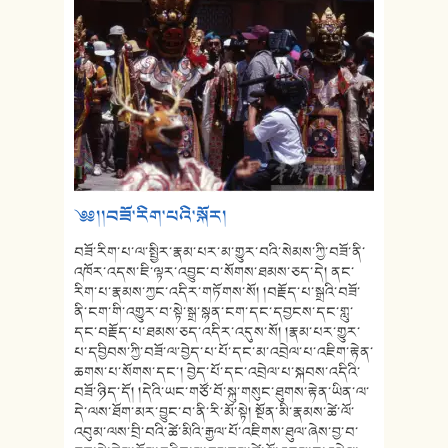
༄༅།།བཟོ་རིག་པའི་སྐོར།
བཟོ་རིག་པ་ལ་སྤྱིར་རྣམ་པར་མ་གྱུར་བའི་སེམས་ཀྱི་བཟོ་ནི་
འཁོར་འདས་ཇི་ལྟར་འབྱུང་བ་སོགས་ཐམས་ཅད་དེ། ནང་
རིག་པ་རྣམས་ཀྱང་འདིར་གཏོགས་སོ། །བརྗོད་པ་སྒྲའི་བཟོ་
ནི་ངག་གི་འགྱུར་བ་སྟེ་སྒྲ་སྙན་ངག་དང་དབྱངས་དང་གླུ་
དང་བརྗོད་པ་ཐམས་ཅད་འདིར་འདུས་སོ། །རྣམ་པར་གྱུར་
པ་དབྱིབས་ཀྱི་བཟོ་ལ་བྱེད་པ་པོ་དང་མ་འབྲེལ་པ་འཇིག་རྟེན་
ཆགས་པ་སོགས་དང་། བྱེད་པོ་དང་འབྲེལ་པ་སྐབས་འདིའི་
བཟོ་ཉིད་དོ། །དེའི་ཡང་གཙོ་བོ་སྐུ་གསུང་ཐུགས་རྟེན་ཡིན་ལ་
དེ་ལས་ཐོག་མར་བྱུང་བ་ནི་རི་མོ་སྟེ། སྔོན་མི་རྣམས་ཚེ་ལོ་
འབུམ་ལས་བྲི་བའི་ཚེ་མིའི་རྒྱལ་པོ་འཇིགས་ཐུལ་ཞེས་བྱ་བ་