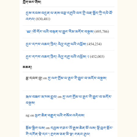
ཀློག་མང་ཤོས།
40. ང་ཚོ་ཕན་ཚུན་མཇལ་ནས། - ཟླ་སྒྲོན།
དུས་རབས་བདུན་པ་ནས་བཅུ་དགུའི་བར་གྱི་བརྡ་སྤྲོད་ཀྱི་དཔེ་ཐོ་
41. མཚན་ཚོགས་ཞབས་བྲོ་སྣ་མང་། - བོད་གཞས་ཕྱོགས་བསྒྲིགས།
འགའ།
(830,481)
༄༅། །བོ་དོང་པའི་བསྟན་པ་བྱུང་རིམ་མདོར་བསྡུས།
(495,786)
དུང་དཀར་འཆད་ཁྲིད། ལེའུ་དགུ་པའི་འཕྲོས།
(454,234)
དུང་དཀར་འཆད་ཁྲིད། ལེའུ་དགུ་པའི་འཕྲོས། ༢
(452,003)
མཆན།
ཆུ་དབར་བུ།
on
རུ་ལག་གྲོམ་པ་རྒྱང་གི་བྱུང་བ་མདོར་བསྡུས།
སྐལ་བཟང་མཁས་གྲུབ།
on
རུ་ལག་གྲོམ་པ་རྒྱང་གི་བྱུང་བ་མདོར་
བསྡུས།
ng
on
ཕྱག་ཆེན་བརྒྱུད་པའི་གསོལ་འདེབས།
རྩོམ་སྒྲིག་པས།
on
དབུས་གཙང་ལོ་རྒྱུས་ཆེན་མོ་ལས། ལྷོ་བྲག་རྫོང་
གི་དགོན་སྡེ་དང་། གྲགས་ཅན་མི་སྣ། གནའ་ཤུལ།