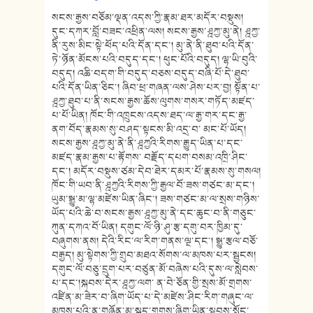
སངས་རྒྱས་བཅོམ་ལྡན་འདས་ཀྱི་རྣམ་ཐར་མདོར་བསྡུས།
དུང་དཀར་བློ་བཟང་འཕྲིན་ལས། སངས་རྒྱས་ཤྰཀྱ་མུ་ནེ། ཤྰཀྱ་
ནི་རུས་མིང་སྟེ་ཕོད་པའི་དོན་དང་། མུ་ནེ་ནི་ཐུབ་པའི་དོན་
ཏེ་ཉོན་མོངས་པའི་བདུད་དང་། ཕུང་པོའི་བདུད། ལྷ་ཡི་བུའི་
བདུད། འཆི་བདག་གི་བདུད་བཅས་བདུད་བཞི་པོ་དེ་ཐུབ་
པའི་དོན་ཡིན་ཅིང་། ཞིབ་ཕྲ་གཞན་ལས་ཤེས་པར་བྱ། སྟོན་པ་
ཤྰཀྱ་ཐུབ་པ་ནི་སངས་རྒྱས་ཆོས་ལུགས་གསར་གཏོད་མཛད་
པ་པོ་ཡིན། ཁོང་གི་འཁྲུངས་འདས་ཐད་ལ་རྒྱ་གར་དང་རྒྱ་
ནག་བོད་རྣམས་སུ་བཤད་སྟངས་མི་འདྲ་བ་ མང་པོ་ཡོད།
སངས་རྒྱས་ཤྰཀྱ་མུ་ནེ་ནི་ཤྰཀྱའི་རིགས་རྒྱུད་ཡིན་པ་དང་
མཛད་རྣམ་རྒྱས་པ་རྟོགས་ བརྗོད་དཔག་བསམ་འཁྲི་ཤིང་
དང་། མདོར་བསྡུས་ཙམ་དེབ་ཐེར་དམར་པོ་རྣམས་སུ་གསལ།
ཁོང་གི་ཡབ་ནི་ཤྰཀྱའི་རིགས་ཀྱི་རྒྱལ་བོ་ཟས་གཙང་མ་དང་།
ཡུམ་སྒྱུ་མ་ལྷ་མཛེས་ཡིན་ཞིང་། ཟས་གཙང་མ་ལ་སྲས་གཉིས་
ཡོད་པའི་ཆེ་བ་སངས་རྒྱས་ཤྰཀྱ་མུ་ནེ་དང་ཆུང་བ་ནི་གཅུང་
ཀུན་དཀའ་བོ་ཡིན། དགུང་ལོ་ཉི་ཤུ་རྩ་དགུ་བར་ཁྱིམ་དུ་
བཞུགས་ནས། དེའི་རིང་ལ་རིག་གནས་ལྔ་དང་། སྒྱུ་རྩལ་བཅོ་
བརྒྱད། མུ་སྟེགས་ཀྱི་གྲུབ་མཐའ་སོགས་ལ་མཁས་པར་སྦྱངས།
དགུང་ལོ་བཅུ་དྲུག་པར་བཙུན་མོ་བཞེས་པའི་དུས་ལ་སླེབས་
པ་དང་།སྐབས་དེར་ཤྰཀྱ་ལག་ ན་བེ་ཅོན་གྱི་སྲས་མོ་གྲགས་
འཛིན་མ་ཟེར་བ་ཞིག་ཡོད་པ་དེ་མཛེས་ཤིང་རིག་གཞུང་ལ་
མཁས་པའི་ན་གཞོན་མ་སྐད་གྲགས་ཞིག་ཡིན་སྟབས་སློང་