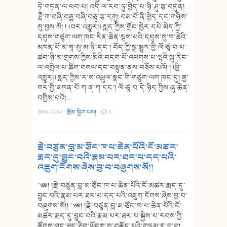
ཏེ་གཏན་ལ་ཕབ་པ། འདི་ལ་རབ་ཏུ་བྱེད་པ་ཉི་ཤུ་རྩ་བདུན།
ཤླཽ་ཀ་བཞི་བརྒྱ་བཞི་བཅུ་རྩ་དགུ། བམ་པོ་ནི་ཕྱེད་དང་གཉིས་
སུ་བྱས་སོ། ། (བར་འགྱུར།) སླད་ཀྱིས་གྲོང་ཁྱེར་དཔེ་མེད་ཀྱི་
དབུས་གཙུག་ལག་ཁང་རིན་ཆེན་སྦས་པའི་དབུས་སུ་ཁ་ཆེའི་
མཁན་པོ་མ་ཧཱ་སུ་མ་ཏི་དང༌། བོད་ཀྱི་སྒྲ་སྒྱུར་གྱི་ལོ་ཙཱ་བ་པ་
ཚབ་ཉི་མ་གྲགས་ཀྱིས་མིའི་བདག་པོ་འཕགས་པ་ལྷའི་སྐུ་རིང་
ལ་འགྲེལ་པ་ཚིག་གསལ་དང་བསྟུན་ནས་བཅོས་པའོ། ། (ཕྱི་
འགྱུར།) སླད་ཀྱིས་ར་ས་འཕྲུལ་སྣང་གི་གཙུག་ལག་ཁང་དུ། རྒྱ་
གར་གྱི་མཁན་པོ་ཀ་ན་ཀ་དང་། ལོ་ཙཱ་བ་དེ་ཉིད་ཀྱིས་ཞུ་ཆེན་
བགྱིས་པའོ།…
2016-12-04
·
རྩོམ་སྒྲིག་པས།
·
3
རྗེ་བཙུན་བླ་མ་ཙོང་ཁ་པ་ཆེན་པོའི་ངོ་མཚར་
རྨད་དུ་བྱུང་བའི་རྣམ་པར་ཐར་པ་དད་པའི་
འཇུག་ངོགས་ཞེས་བྱ་བ་བཞུགས་སོ།།
༄༅། །རྗེ་བཙུན་བླ་མ་ཙོང་ཁ་པ་ཆེན་པོའི་ངོ་མཚར་རྨད་དུ་
བྱུང་བའི་རྣམ་པར་ཐར་པ་དད་པའི་འཇུག་ངོགས་ཞེས་བྱ་བ་
བཞུགས་སོ།། ༄༅། །རྗེ་བཙུན་བླ་མ་ཙོང་ཁ་པ་ཆེན་པོའི་ངོ་
མཚར་རྨད་དུ་བྱུང་བའི་རྣམ་པར་ཐར་པ་སྐྱེས་པ་རབས་ཀྱི་
ཚོགས་ཉུང་ཟད་ཅིག་ཡོངས་སུ་བརྗོད་པའི་གཏམ་དུ་བྱ་བ།