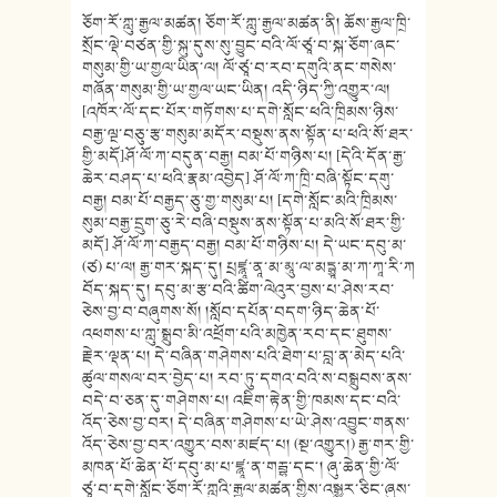
ཅོག་རོ་ཀླུ་རྒྱལ་མཚན། ཅོག་རོ་ཀླུ་རྒྱལ་མཚན་ནི། ཆོས་རྒྱལ་ཁྲི་
སྲོང་ལྡེ་བཙན་གྱི་སྐུ་དུས་སུ་བྱུང་བའི་ལོ་ཙཱ་བ་སྐ་ཅོག་ཞང་
གསུམ་གྱི་ཡ་གྱལ་ཡིན་ལ། ལོ་ཙཱ་བ་རབ་དགུའི་ནང་གསེས་
གཞོན་གསུམ་གྱི་ཡ་གྱལ་ཡང་ཡིན། འདི་ཉིད་ཀྱི་འགྱུར་ལ།
[འཁོར་ལོ་དང་པོར་གཏོགས་པ་དགེ་སློང་ཕའི་ཁྲིམས་ཉིས་
བརྒྱ་ལྔ་བཅུ་རྩ་གསུམ་མདོར་བསྡུས་ནས་སྟོན་པ་ཕའི་སོ་ཐར་
གྱི་མདོ]ཤོ་ལོ་ཀ་བདུན་བརྒྱ། བམ་པོ་གཉིས་པ། [དེའི་དོན་རྒྱ་
ཆེར་བཤད་པ་ཕའི་རྣམ་འབྱེད] ཤོ་ལོ་ཀ་ཁྲི་བཞི་སྟོང་དགུ་
བརྒྱ། བམ་པོ་བརྒྱད་ཅུ་གྱ་གསུམ་པ། [དགེ་སློང་མའི་ཁྲིམས་
སུམ་བརྒྱ་དྲུག་ཅུ་རེ་བཞི་བསྡུས་ནས་སྟོན་པ་མའི་སོ་ཐར་གྱི་
མདོ] ཤོ་ལོ་ཀ་བརྒྱད་བརྒྱ། བམ་པོ་གཉིས་པ། དེ་ཡང་དབུ་མ་
(ཙ) པ་ལ། རྒྱ་གར་སྐད་དུ། པྲཛྙཱ་ནཱ་མ་མཱུ་ལ་མདྷྱཱ་མ་ཀ་ཀཱ་རི་ཀ
བོད་སྐད་དུ། དབུ་མ་རྩ་བའི་ཚིག་ལེའུར་བྱས་པ་ཤེས་རབ་
ཅེས་བྱ་བ་བཞུགས་སོ། །སློབ་དཔོན་བདག་ཉིད་ཆེན་པོ་
འཕགས་པ་ཀླུ་སྒྲུབ་མི་འཕྲོག་པའི་མཁྱེན་རབ་དང་ཐུགས་
རྗེར་ལྡན་པ། དེ་བཞིན་གཤེགས་པའི་ཐེག་པ་བླ་ན་མེད་པའི་
ཚུལ་གསལ་བར་བྱེད་པ། རབ་ཏུ་དགའ་བའི་ས་བསྒྲུབས་ནས་
བདེ་བ་ཅན་དུ་གཤེགས་པ། འཇིག་རྟེན་གྱི་ཁམས་དང་བའི་
འོད་ཅེས་བྱ་བར། དེ་བཞིན་གཤེགས་པ་ཡེ་ཤེས་འབྱུང་གནས་
འོད་ཅེས་བྱ་བར་འགྱུར་བས་མཛད་པ། (སྔ་འགྱུར།) རྒྱ་གར་གྱི་
མཁན་པོ་ཆེན་པོ་དབུ་མ་པ་ཛྙཱ་ན་གརྦྷ་དང༌། ཞུ་ཆེན་གྱི་ལོ་
ཙཱ་བ་དགེ་སློང་ཅོག་རོ་ཀླུའི་རྒྱལ་མཚན་གྱིས་འསྒྱུར་ཅིང་ཞུས་