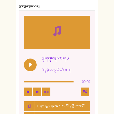
7. ལྷག་སྒྲོན་ལགས།
ལྷ་གཞུང་རྣམ་ཐར།
8. ཆང་གཞས།
9. ཆང་གཞས། ༢
10. ཆང་གཞས། ༣
11. ལོ་གསར།
12. ལོ་གསར། ༢
ལྷ་གཞུང་རྣམ་ཐར། ༡
13. ཆུང་འདྲིས། - ཟླ་སྒྲོན།
བོད་ལྗོངས་ལྷ་མོ་ཚོགས་པ།
14. སྙིང་རྗེ་མོ། - ཚེ་འགྱུར་མེད།
00:00
15. ཤམ་པ་ལ་ཡི་སྲས་མོ།
16. ལྷ་བུ་དར་བུ།
1. ལྷ་གཞུང་རྣམ་ཐར། ༡ - བོད་ལྗོངས་ལྷ་མོ་ཚོགས་པ།
17. ང་བོད་པ་ཡིན། - ཕུར་བུ་རྣམ་རྒྱལ།