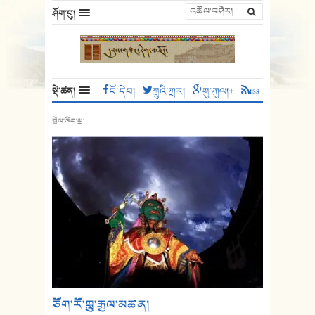
ཤོག་བུ།
སྡེ་ཚན།
ངོ་དེབ།
ཀྲུའི་ཀྲར།
གུ་ཀུལ།+
rss
སྤེལ་ཞིབ་ཕྲ།
ཅོག་རོ་ཀླུ་རྒྱལ་མཚན།