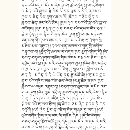
དང་པའི་འཇུག་ངོགས་ཞེས་བྱ་བ། རྗེ་བཙུན་བླ་མ་དམིགས་
པ་མེད་པའི་ཐུགས་རྗེ་ཆེན་པོ་དང་ལྡན་པ་དེའི་ཞབས་ལ་
གུས་པ་ཆེན་པོས་ཕྱག་འཚལ་ལོ། །ཚོགས་གཉིས་སྤྱོད་པ་
རླབས་ཆེན་ཤར་རིའི་རྩེར། །རྒྱལ་སྲས་དཔའ་བོ་སྨྲ་བའི་ཟླ་བ་
འཛེགས། །ཐུབ་བསྟན་ཀུ་མུད་བཞད་པའི་དཔལ་ཡོན་ཅན། །
རྗེ་བཙུན་བླ་མ་སྙིང་གི་མུན་སེལ་རྒྱལ། །བློ་བཟང་དབྱངས་
ཅན་ངག་གི་དཔལ་མངའ་བ། །གྲགས་པའི་རྫ་རྔ་ཕྱོགས་ཀྱི་
མཛེས་མས་བརྡུང་། །དཔལ་ལྡན་མཁས་པ་ཀུན་གྱི་མགོས་
གཏུགས་པ། །ཁྱོད་ཀྱི་ཞབས་ལ་བདག་ཀྱང་ཕྱག་བགྱིད་དོ། །མི་
དམན་བརྟུལ་ཞུགས་མཆོག་གིས་ལེགས་བསྡམས་ཤིང་། །རྣམ་
དཔྱོད་ཆེས་ཕྲ་ཐུབ་པའི་གཞུང་ལུགས་ཀུན། །ཞིབ་མོར་འབྱེད་
ལ་ཟླ་དང་བྲལ་གྱུར་པས། །གཅིག་ཏུ་སྒྲུབ་ལ་དགྱེས་པ་འདི་
རྨད་དེ། །མགོན་པོ་དེ་ཡི་ཡོན་ཏན་རྒྱ་མཚོ་ཆེ། །འབྱམས་ཀླས་
གྱུར་པའི་གཏིང་མཐའ་ཇི་ཙམ་ཞེས། །མཐུ་ཆེན་རྣམས་ཀྱང་
ཁྱོགས་ལ་འཕྱང་འགྱུར་ན། །བདག་ལྟས་ཅུང་ཟད་དཔོག་འང་
ག་ལ་ནུས། །འོན་ཀྱང་འདི་ན་ཤུགས་དྲག་དད་པའི་མེས། །སྙིང་
གི་ཆུ་གཏེར་ཁོལ་བ་འཛིན་བྱེད་པ། །འདི་དག་གདུང་སེལ་
སྤོབས་པའི་རྔ་ཡབ་རྩེས། །ཆུ་ཐིགས་ཙམ་ཞིག་བླངས་ཏེ་གར་
བགྱིའོ། །འདི་ཉིད་ཕྱིར་ན་འཇིག་རྟེན་གཞན་དུ་ཡང་། །འདི་
ལྟའི་མགོན་གྱིས་ནམ་ཡང་མི་གཏོང་ཞིང་། །དེ་ཡི་ལེགས་
བཤད་བདུད་རྩིས་འཚོ་གྱུར་ཞེས། །རང་དོན་ལ་གུས་རེ་བའི་
ཞགས་པ་ཡིས། །བདག་གི་སྙིང་ནི་ཡང་དག་དྲངས་གྱུར་ཅིང་།