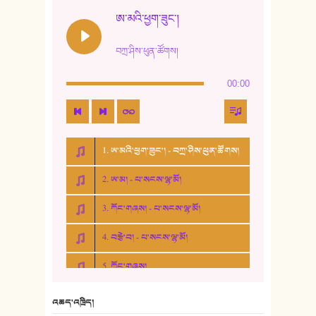
ཨ་མའི་ཕྱག་ཟུང་།
བཀྲ་ཤིས་ཕུན་ཚོགས།
00:00
1. ཨ་མའི་ཕྱག་ཟུང་། - བཀྲ་ཤིས་ཕུན་ཚོགས།
2. ཨ་མ། - པ་སངས་ལྷ་མོ།
3. ཀོང་གཞས། - པ་སངས་ལྷ་མོ།
4. བརྩེ་བ། - པ་སངས་ལྷ་མོ།
5. ཀོང་གཞས།
6. ཆོལ་གསུམ་བྲོ་གཞས། - སྒྲོན་གསལ།
འཆད་འཁྲིད།