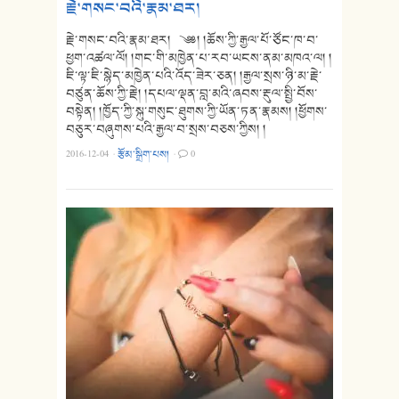
རྗེ་གསང་བའི་རྣམ་ཐར།
རྗེ་གསང་བའི་རྣམ་ཐར། ༄༅། །ཆོས་ཀྱི་རྒྱལ་པོ་ཙོང་ཁ་བ་
ཕྱག་འཚལ་ལོ། །གང་གི་མཁྱེན་པ་རབ་ཡངས་ནམ་མཁའ་ལ། །
ཇི་ལྟ་ཇི་སྙེད་མཁྱེན་པའི་འོད་ཟེར་ཅན། །རྒྱལ་སྲས་ཉི་མ་རྗེ་
བཙུན་ཆོས་ཀྱི་རྗེ། །དཔལ་ལྡན་བླ་མའི་ཞབས་རྡུལ་སྤྱི་བོས་
བསྟེན། །ཁྱོད་ཀྱི་སྐུ་གསུང་ཐུགས་ཀྱི་ཡོན་ཏན་རྣམས། །ཕྱོགས་
བཅུར་བཞུགས་པའི་རྒྱལ་བ་སྲས་བཅས་ཀྱིས། །
2016-12-04
·
རྩོམ་སྒྲིག་པས།
·
0