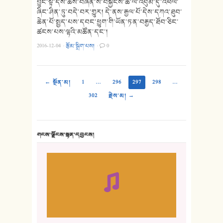
བྱུང་སྟེ་དེས་ཆོས་བཞིན་ས་བསྐྱངས་ཚེ་ལོ་འབུམ་དུ་འཕེལ་
ཞིང་ཤིན་ཏུ་བདེ་བར་གྱུར། དེ་ནས་རྒྱལ་པོ་དེས་དཀའ་ཐུབ་
ཆེན་པོ་སྤྱད་པས་དབང་ཕྱུག་གི་ཡོན་ཏན་བརྒྱད་ཐོབ་ཅིང་
ཚངས་པས་ལྷའི་མཚོན་དང་།
2016-12-04
·
རྩོམ་སྒྲིག་པས།
·
0
← སྔོན་མ།
1
…
296
297
298
…
302
རྗེས་མ། →
གངས་ལྗོངས་སྙན་དབྱངས།