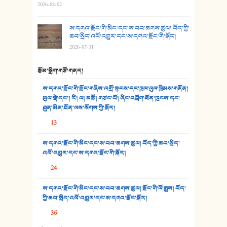
2026-08-02
29. རྣམ་བུ། - འཕྱོངས་ཞོལ་སྒྲོལ་མ།
ས་དགའ་རྫོང་གི་མིང་དང་ས་བབ་ཆགས་ཚུལ། བོད་ཀྱི་
30. སི་ལིང་འབྲི་མོ། - ཕན་ཐོག
ཆབ་སྲིད་འཕོ་འགྱུར་དང་ས་དགའ་རྫོང་གི་སྐོར།
2026-07-31
31. ཕ་ཡུལ་ཡར་ཀླུང་།
རྩོམ་སྒྲིག་གཙོ་གནད།
32. ཨ་མ།
ས་དགའ་རྫོང་གི་རྫོང་གཞིས་འགྲོ་སྟངས་དང་ཁྲལ་འུལ་ཁྲིམས་གནོན།
33. འཛོམས་པའི་ལམ།
ཡུལ་སྡེ་དང་། རི། ལ། མཚོ། གཙང་པོ། ཞིང་འབྲོག་ཐོན་ཁུངས་དང་
ཐུན་མིན་ཐོན་ལས་སོགས་ཀྱི་སྐོར།
34. ཉི་མ་སེམས་ལ་ཞོག་དང་། - ཟླ་སྒྲོན།
13
35. ང་ཚོ་ཕན་ཚུན་མཇལ་ནས། - ཟླ་སྒྲོན།
ས་དགའ་རྫོང་གི་མིང་དང་ས་བབ་ཆགས་ཚུལ། བོད་ཀྱི་ཆབ་སྲིད་
འཕོ་འགྱུར་དང་ས་དགའ་རྫོང་གི་སྐོར།
36. ཟླ་གཞོན་སྙན་དབྱངས། - ཟླ་སྒྲོན།
24
37. མཚོ་སྔོན་པོ། - ཟླ་སྒྲོན།
ས་དགའ་རྫོང་གི་མིང་དང་ས་བབ་ཆགས་ཚུལ། རྫོང་གི་ལོ་རྒྱུས། བོད་
38. ཡབ་ཡུམ། - ཟླ་སྒྲོན།
ཀྱི་ཆབ་སྲིད་འཕོ་འགྱུར་དང་ས་དགའ་རྫོང་སྐོར།
36
39. དྲིལ་བུའི་སྐལ་སྒྲ། - ཟླ་སྒྲོན།