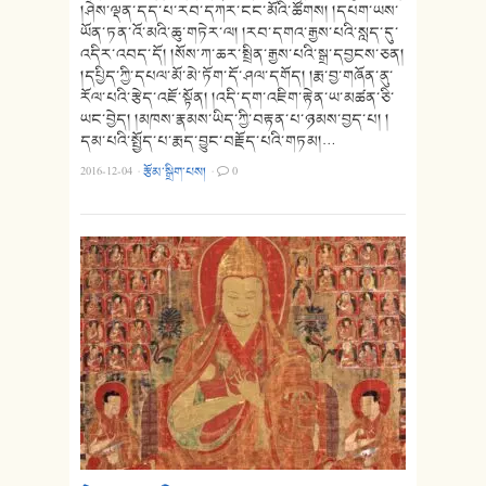
།ཤེས་ལྡན་དད་པ་རབ་དཀར་ངང་མོའི་ཚོགས། །དཔག་ཡས་
ཡོན་ཏན་འོ་མའི་ཆུ་གཏེར་ལ། །རབ་དགའ་རྒྱས་པའི་སླད་དུ་
འདིར་འབད་དོ། །སོས་ཀ་ཆར་སྤྲིན་རྒྱས་པའི་སྒྲ་དབྱངས་ཅན།
།དཔྱིད་ཀྱི་དཔལ་མོ་མེ་ཏོག་དོ་ཤལ་དགོད། །རྨ་བྱ་གཞོན་ནུ་
རོལ་པའི་རྩེད་འཇོ་སྟོན། །འདི་དག་འཇིག་རྟེན་ཡ་མཚན་ཅི་
ཡང་བྱེད། །མཁས་རྣམས་ཡིད་ཀྱི་བརྟན་པ་ཉམས་བྱད་པ། །
དམ་པའི་སྤྱོད་པ་རྨད་བྱུང་བརྗོད་པའི་གཏམ།…
2016-12-04
·
རྩོམ་སྒྲིག་པས།
·
0