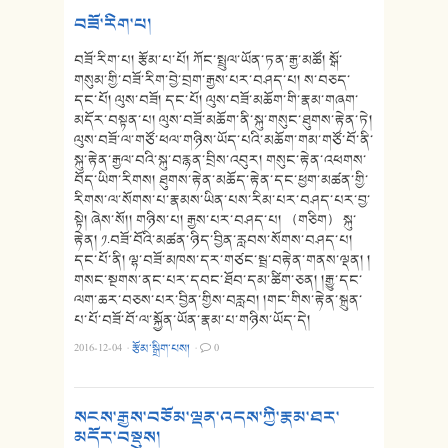
བཟོ་རིག་པ།
བཟོ་རིག་པ། རྩོམ་པ་པོ། ཀོང་སྤྲུལ་ཡོན་ཏན་རྒྱ་མཚོ། སྒོ་
གསུམ་གྱི་བཟོ་རིག་བྱེ་བྲག་རྒྱས་པར་བཤད་པ། ས་བཅད་
དང་པོ། ལུས་བཟོ། དང་པོ། ལུས་བཟོ་མཆོག་གི་རྣམ་གཞག་
མདོར་བསྟན་པ། ལུས་བཟོ་མཆོག་ནི་སྐུ་གསུང་ཐུགས་རྟེན་ཏེ།
ལུས་བཟོ་ལ་གཙོ་ཕལ་གཉིས་ཡོད་པའི་མཆོག་གམ་གཙོ་བོ་ནི་
སྐུ་རྟེན་རྒྱལ་བའི་སྐུ་བརྙན་བྲིས་འབུར། གསུང་རྟེན་འཕགས་
བོད་ཡིག་རིགས། ཐུགས་རྟེན་མཆོད་རྟེན་དང་ཕྱག་མཚན་གྱི་
རིགས་ལ་སོགས་པ་རྣམས་ཡིན་པས་རིམ་པར་བཤད་པར་བྱ་
སྟེ། ཞེས་སོ།། གཉིས་པ། རྒྱས་པར་བཤད་པ། （གཅིག） སྐུ་
རྟེན། ༡.བཟོ་བོའི་མཚན་ཉིད་བྱིན་རླབས་སོགས་བཤད་པ།
དང་པོ་ནི། ལྷ་བཟོ་མཁས་དར་གཙང་སྦྲ་བརྟེན་གནས་ལྡན། །
གསང་སྔགས་ནང་པར་དབང་ཐོབ་དམ་ཚིག་ཅན། །རྒྱུ་དང་
ལག་ཆར་བཅས་པར་བྱིན་གྱིས་བརླབ། །གང་གིས་རྟེན་སྐྲུན་
པ་པོ་བཟོ་བོ་ལ་སྐྱོན་ཡོན་རྣམ་པ་གཉིས་ཡོད་དེ།
2016-12-04
·
རྩོམ་སྒྲིག་པས།
·
0
སངས་རྒྱས་བཅོམ་ལྡན་འདས་ཀྱི་རྣམ་ཐར་
མདོར་བསྡུས།