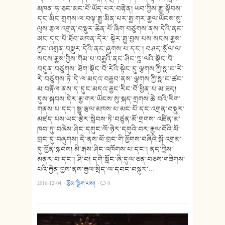
མཁན་ཧ་ཅང་མང་པོ་ཡོད་པར་བརྟེན། ཡབ་ཀྱིས་རྒྱུ་སྟོབས་
དང་མིང་གྲགས་ལ་བལྟ་རྒྱུ་མིན་པར་རྒྱ་གར་རྒྱལ་ཡོངས་སུ་
ལུས་རྩལ་འགྲན་བསྡུར་ཆེན་པོ་ཞིག་བཙུགས་ནས་དེའི་ནང་
ཨང་དང་པོ་ཐོབ་མཁན་དེར་ སྟེར་རྒྱུ་བྱས་པས་སངས་རྒྱས་
ཀྱང་འགྲན་བསྡུར་དེའི་ནང་ཞུགས་པ་དང་། བཤད་སྲོལ་ལ་
སངས་རྒྱས་ཀྱིས་གོམ་པ་བརྒྱའི་ནང་ཤིང་ཏྰ་ལའི་སྡོང་བོ་
བདུན་བཙུགས་ ཐོག་སྡོང་བོ་རེའི་སྟེང་དུ་ལྕགས་ཀྱི་སླ་ང་རེ་
རེ་བཙུགས་ཏེ་དེ་ལ་མདའ་བརྒྱབ་ནས་ ལྕགས་ཀྱི་སླ་ང་ཚང་
མ་བརྟོལ་ནས་ད་དུང་མདའ་རྒྱང་རིང་བོ་ཕྱིན་པ་མ་ཟད།
དུས་སྐབས་དེར་རྒྱ་གར་ཡོངས་སུ་སྐད་གྲགས་ཆེ་བའི་རིག་
གནས་པ་དང་། སྒྱུ་རྩལ་མཁས་པ་མང་པོ་དང་འགྲན་བསྡུར་
མཛད་པས་ཡང་རྩེར་སླེབས་ཏེ་བཙུན་མོ་གྲགས་ འཛིན་མ་
ཁབ་ཏུ་བཞེས་ཤིང་དགུང་ལོ་ཉེར་དགུའི་བར་རྒྱལ་བོའི་ཕོ་
བྲང་དུ་བཞུགས། དེ་ནས་ཕོ་བྲང་གི་ཕྱོགས་བཞིའི་སྒོ་འགྲམ་
དུ་བྱོན་སྐབས། མི་རྒས་ཤིང་འཁོགས་པ་དང་། ནད་ཀྱིས་
མནར་བ་དང་། ཤི་བ། དགེ་སློང་ཞི་དུལ་ཅན་བཅས་གཟིགས་
པའི་རྐྱེན་བྱས་ནས་རྒྱལ་སྲིད་ལ་དབང་བསྐུར་…
2016-12-04
·
རྩོམ་སྒྲིག་པས།
·
0