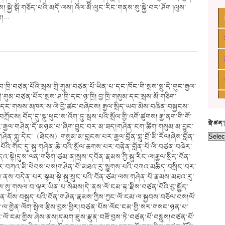
 སྐྱེ་སྒོ་གཅོད་པའི་མདོ་ལས། འོལ་མོ་ལུང་རིང་གནས་སུ་སྐྱེ་བར་ཤོག །ལུས་
པས།…
སྲིབ་ཁྲི་བཙན་པོའི་སྲས་གྲི་གུམ་བཙན་པོ་ཡིན་པ་དང་ཁོང་གི་སྲས་སྤུ་དེ་གུང་རྒྱལ་
ི་གུམ་བཙན་པོར་སྲས་ཤ་ཁྲི་དང་ཉ་ཁྲི། བྱ་ཁྲི་གསུམ་དང་སྲས་མོ་གཅིག་
་དང་གསས་མཁར་ས་ལེ་བྱེ་ཚང་བཞེངས། རྒྱལ་སྲིད་ཡབ་མེས་བཞིན་བསྐྱངས་
ངས། བོད་དུ་སྐུ་ཕུང་ས་འོག་ཏུ་སྦས་པའི་སྲོལ་གྱི་འགོ་ཚུགས། རྒྱ་ནག་གི་གོ་
སྡེ་ཚན
་རྒྱལ་གཤེན་དོ་མཉམ་པ་ཞིག་བྱུང་བར་མ་ཟད།གཤེན་ངག་ཚིག་གསུམ་མ་བྱུང་
གཤེན་གླུ་དེང་（ཐེངས）གསུམ་མ་བླངས་པར་རྒྱལ་བློན་གླུ་བྲོ་མི་རོལ།ཞེས་བློན་
ོའི་གོང་དུ་སྐུ་གཤེན་ཆེ་བའི་སྲོལ་ཆགས་པར་བརྟེན་བློན་པོ་ལི་བཙན་བཞེར་
འ་སྟེ།དུས་ལན་གཅིག་ཙམ་ན།སྲས་དབོན་རྣམས་ཀྱི་སྐུ་རིང་ལ།རྒྱལ་སྲིད་བོན་
ར་བཀའ་མི་ཕེབས་པས།གཤེན་པོ་མཐའ་རུ་སྤྱུགས་པའི་བཀའ་མཆིད་བསྲིང་བར་
་ནས་བདེན་པར་སྙམ་སྟེ་སྐུ་སྲུང་པའི་བོན་ཙམ་ལས་གཤེན་པོ་རྣམས་མཐའ་རུ་
ས་སུ་གསལ་བ་ལྟར་ཡིན་པ་སེམས།དེ་ནས་ལོ་ངམ་རྟ་རྫིས་བཙན་པོའི་བྱ་སྤྱོད་
་པོས་བསྐྲད་པའི་བོན་གཤེན་རྣམས་ཀྱིས་ཀྱང་ལོ་ངམ་ལ་སྐྱབས་བཅོལ་བས།ལོ་
་སྲིད་ལ་གྱེན་ལོག་སྤེལ་རྩིས་བྱས་ཕྱིར།བཙན་པོས་ལོང་ངམ་གྱི་སར་གསང་ཉན་པ་
་ངམ་གྱིས་ཤེས་ནས།དམག་ཇུས་རྫུན་བཟོ་བྱས་ཏེ་བཙན་པོ་བསླུས།བཙན་པོ་