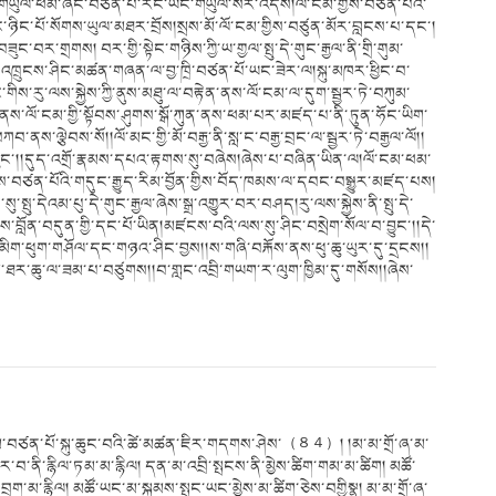
གཡུལ་ཕམ་ཞིང་བཙན་པོ་རང་ཡང་གཡུལ་སར་འདས།ལོ་ངམ་གྱིས་བཙན་པོའི་
དང་ཉིང་པོ་སོགས་ཡུལ་མཐར་བྲོས།སྲས་མོ་ལོ་ངམ་གྱིས་བཙུན་མོར་བླངས་པ་དང་།
ུང་བར་གྲགས། བར་གྱི་སྟེང་གཉིས་ཀྱི་ཡ་གྱལ་སྤུ་དེ་གུང་རྒྱལ་ནི་གྲི་གུམ་
སུ་འཁྲུངས་ཤིང་མཚན་གཞན་ལ་བྱ་ཁྲི་བཙན་པོ་ཡང་ཟེར་ལ།སྐུ་མཁར་ཕྱིང་བ་
གིས་རུ་ལས་སྐྱེས་ཀྱི་ནུས་མཐུ་ལ་བརྟེན་ནས་ལོ་ངམ་ལ་དུག་སྦྱར་ཏེ་བཀུམ་
ས་ནས་ལོ་ངམ་གྱི་སྟོབས་ཤུགས་སྒོ་ཀུན་ནས་ཕམ་པར་མཛད་པ་ནི་ཏུན་ཧོང་ཡིག་
ཀབ་ནས་ལྕེབས་སོ།།ལོ་མང་གྱི་མོ་བརྒྱ་ནི་སླ་ང་བརྒྱ་བྲང་ལ་སྦྱར་ཏེ་བརྒྱལ་ལོ།།
ུང་།།དུད་འགྲོ་རྣམས་དཔའ་རྟགས་སུ་བཞེས།ཞེས་པ་བཞིན་ཡིན་ལ།ལོ་ངམ་ཕམ་
ནས་བཙན་པོའི་གདུང་རྒྱུད་རིམ་བྱོན་གྱིས་བོད་ཁམས་ལ་དབང་བསྒྱུར་མཛད་པས།
སྤུ་དེའམ་པུ་དེ་གུང་རྒྱལ་ཞེས་སྒྲ་འགྱུར་བར་བཤད།རུ་ལས་སྐྱེས་ནི་སྤུ་དེ་
མཛངས་བློན་བདུན་གྱི་དང་པོ་ཡིན།མཛངས་བའི་ལས་སུ་ཤིང་བསྲེག་སོལ་བ་བྱུང་།།དེ་
་མིག་ཕུག་གཤོལ་དང་གཉའ་ཤིང་བྱས།།ས་གཞི་བརྐོས་ནས་ཕུ་ཆུ་ཡུར་དུ་དྲངས།།
མི་ཐར་ཆུ་ལ་ཟམ་པ་བཙུགས།།བ་གླང་འབྲི་གཡག་ར་ལུག་ཁྱིམ་དུ་གསོས།།ཞེས་
དྲི་གུམ་བཙན་པོ་སྐུ་ཆུང་བའི་ཚེ་མཚན་ཇིར་གདགས་ཤེས་（８４）། །མ་མ་གྲོ་ཞ་མ་
ག་མར་བ་ནི་རྙིལ་ཏམ་མ་རྙིལ། དན་མ་འབྲི་སྤངས་ནི་མྱེས་ཚིག་གམ་མ་ཚིག། མཚོ་
ག་མ་རྙིལ། མཚོ་ཡང་མ་སྐམས་སྤང་ཡང་མྱེས་མ་ཚིག་ཅེས་བགྱིསྣ། མ་མ་གྲོ་ཞ་