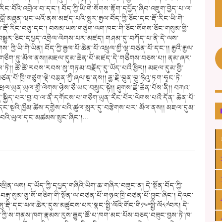
ན་རིང་བོའི་འབྲེལ་བ་དང་། བོད་ཀྱི་ཡི་གེ་སོགས་རྟོག་དཔྱོད་ཞིབ་འཇུག་བྱེད་པ་ལ་
བློ་མཐུན་ཝང་ཡའོ་ནས་མཛད་པའི་སྤུར་རྒྱལ་བོད་ཀྱི་ཅོང་དང་རྡོ་རིང་ཡི་གེ་
གས་རྡོ་རིང་བཅུ་དང་། བསམ་ཡས་གཙུག་ལག་ཁང་གི་ཅོང་སོགས་ཅོང་གསུམ་གྱི་
ག་ཏུ་བསྒྱུར་ཅིང་དཔྱད་འགྲེལ་ལེགས་པར་མཛད། གཤམ་དུ་བཀོད་པ་ནི་དེ་ལས་
ྱི་ཡི་གེ་ཡིན། བོད་ཀྱི་རྒྱལ་པོ་ཆེན་པོ་འཕྲུལ་གྱྀ་ལྷ་བཙན་པོ་དང་།། རྒྱའྀ་རྒྱལ་
སྲིད་གཅྀག་ཏུ་མོལ་ནས།།མཇལ་དུམ་ཆེན་པོ་མཛད་དེ་གཙྀགས་བཅས་པ།། ནམ་ཞར་
ས་ཏེ།། ཚེ་ཚེ་རབས་རབས་སུ་གཏམ་བརྗོད་དུ་ཡོད་པའྀ་ཕྱིར།། མཇལ་དུམ་གྱི་
ཙན་པོ་ཁྲི་གཙུག་ལྡེ་བརྩན་ཀྱྀ་ཞལ་སྔ་ནས།། རྒྱ་རྗེ་བྰུན་བྰུ་ཧེའུ་ཏག་ཧྭང་ཏེ་
ལ་ཡུན་ཡུལ་གྱྀ་ལེགས་ཉེས་ཅྀ་ཡང་བསྲུང་སྟེ།། ཐུགས་རྗེ་ཆེན་པོས་ནི།། བཀའ་
ེ་སྐྱིད་པར་བྱ་བ་ལ་ནྀ་དགོངས་པ་གཅྀག་ཡུན་རྀང་པོར་ལེགས་པའྀ་དོན་ ཆེན་པོ་
ནྀ་དང་སྔའི་ཁྱྀམ་ཚེས་དགྱེས་པའི་ཚུལ་སླར་དུ་བརྩེགས་པར་ མོལ་ནས།། མཇལ་དུམ་
ངའ་བའི་ཡུལ་དང་མཚམས་སྲུང་ཞིང་།…
ྲིན་ལས། ད་ཡོད་ཀྱི་དཔྱད་གཞིའི་ཡིག་ཆ་གཞིར་བཟུང་ན། དེ་སྔོན་བོད་ཀྱི་
བརྒྱ་སུམ་ཅུ་སོ་གཅིག་གི་སྔོན་ལ་བཙན་པོ་གཉའ་ཁྲི་བཙན་པོ་བྱུང་ཞིང་། དེའང་
ུ་རྡི་དང་ཕལ་ཆེར་དུས་མཚུངས་པར་སྣང་སྤྱི་ལོའི་གོང་གི༡༤༠སྤྱི་ལོ༨༧བར། དེ་
ད་ཀྱི་ས་གནས་ཁག་རྣམས་རུས་རྒྱུད་ཚོ་པ་ཁག་མང་པོས་བཅད་བཟུང་བྱས་ཏེ་ཁ་