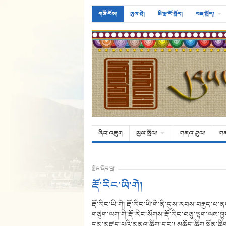
གཙོ་ངོས།
ཡུལ་སྡེ།
མི་སྣ་ངོ་སྤྲོད།
བརྡ་སྤྲོད།
ཞིབ་འཇུག
ཡུལ་སྲོལ།
གནའ་ཤུལ།
ག
སྤེལ་ཞིབ་ཕྲ།
རྡོ་རིང་ཡི་གེ།
རྡོ་རིང་ཡི་གེ། རྡོ་རིང་ཡི་གེ་ནི་དུས་རབས་བརྒྱད
གཙུག་ལག་གི་རྡོ་རིང་སོགས་རྡོ་རིང་བཅུ་ལྷག་ལས་བྱུ
དུམ་མཛད་པའི་མནའ་ཚིག་དང་། མཆོད་ཚིག སྨོན་ཚིག