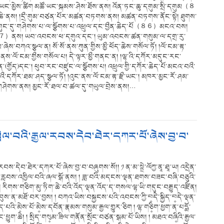
སྤང་ཡང་མྱེས་ཚིག མཚོ་ཡང་སྐམས་ཤེས་ཐོས་ནས། འོན་ཏང་ཆུ་དགུམ་སྲི་དགུམ（８
མཆི་ནས། །དྲྀ་གུམ་བཙན་པོར་མཚན་བཏགས་ནས། མཚན་བཏགས་ནོང་སྟེ། ཐུགས་
་བར་དགུང་དུ་གཤེགས་པ་ལ་སྩོགས་པ་འཕྲུལ་དང་བྱྀན་ཆེད་པོ（８６）མངའ་བས།
་（８７）ནས། ཡབ་འབངས་ཕ་དགུའ་དང་། ཡུམ་འབངས་ཚན་གསུམ་ལ་དགྲ་རུ་
འ་སྩལ་ན། སོ་སོ་ནས་ཀུན་གྱིས་མྱྀ་ཕོད་ཆེས་གསོལ་ཏོ། །ལོ་ངམ་རྟ་
ང་ནས་ལོ་ངམ་གྱྀས་གསོལ་པ། དེ་ལྟར་མྱྀ་གནང་ན། །ལྷ་འི་དཀོར་མདུང་རང་
་(གྱོད)དང་། ཕུབ་རང་བཛུང་ལ་སྩོགས་པ། འཕྲུལ་གྱི་དཀོར་ཆེད་པོ་མངའ་བའྀ་
འྀ་དཀོར་ཐམ་ཤད་སྩལ་ཏོ། །འུང་ནས་ལོ་ངམ་རྟ་རྫྀ་ཡང་། མཁར་མྱང་རོ་ཤམ་
་གཤེགས་ནས། མྱང་རོ་ཐལ་བ་ཚལ་དུ་གཡུལ་བྲེས་ནས།…
ྲེལ་བའི་རྒྱལ་རབས་དེབ་ཐེར་དཀར་པོ་ཞེས་བྱ་བ་
རབས་དེབ་ཐེར་དཀར་པོ་ཞེས་བྱ་བ་བཞུགས་སོ།། ༡ ན་མ་སྟྲེ་ལོཀྱ་ནཱ་ཐཱ་ཡ། འདྲེན་
་རྦ་རླབས་འཁྱིལ་བའི་ཞལ་སྒོ་ནས། ། ཟླ་བའི་མདངས་ལྡན་ཐགས་བཟང་བཞི་བཅུའི་
ག ། རིགས་གཅིག་མུ་ཏིག་ཆེ་བའི་འོད་ལྡན་འོད་ད་གསལ་ལྷ་ཡི་གདུང་བརྒྱུད་འཛིན།
དབུས་ན་མཐོ་བར་བྱས། ། བཀའ་ཡིས་བསྐྱངས་པའི་འབངས་ཀྱི་བ༵དེ་སྐྱིད་བ༵དེ་ལྡན་
་པའི་མེ༵ས་པོ་མེ༵ས་དབོན་རྣམས་གསུམ་རྒྱལ་གྱུར་ཅིག ། ལྷ་གཅི༵ག་ཕྱག་ན་པདྨོ་
ང་ཕྱུག་ཆེ། ། སྲིད་གསུ༵མ་ཟིལ་གནོན་སྲོང་བཙན་སྒམ་པོ་ཡིས། ། མཐའ་བཞི༵འི་རྒྱལ་