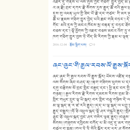
འཐོར་དུ་གནས་པ་ལས་སུས་ཀྱང་གཅིག་ གྱུར་བྱེད་མ་ཐུ
འ་ཞ་རྗེ། བྲང་དཀར་རྗེ་སོགས་རུས་རྒྱུད་ཚོ་བའི་རྒྱ
དུས་སུ་འཕན་ཡུལ་གྱི་ཟིང་པོ་རྗེ་དང་གཙང་ གི་མར་མ
ཚོ་པ་རྣམས་གཅིག་གྱུར་བྱེད་པའི་རྨང་གཞི་བཏང་། ད
གོང་ མའི་དུས་ཀྱི་མངའ་ཁོངས་སྲ་བརྟན་དུ་བཏང་ཐོག་
བཅས་དང་། ལྷོ་ཕྱོགས་ཀྱི་འཇང་བཅས་མངའ་འོག་ཏུ་བས
ཁག་གཅིག་གྱུར་བྱས་ཏེ་བོད་མི་རིགས་ཀྱི་རྣམ་པ་ལྡ
2016-12-04
·
རྩོམ་སྒྲིག་པས།
·
0
ཞང་ཞུང་གི་རྒྱལ་རབས་ལོ་རྒྱུས་སྐོ
ཞང་ཞུང་གི་རྒྱལ་རབས་ལོ་རྒྱུས་སྐོར། ཡོངས་འཛིན
ལས་སོགས་ཞིབ་བཤད་ན། །རྟག་གཟིགས་ཕུགས་པ་དག་ཞིང
དགུ་བརྩེགས་ཕོ་བྲང་གླིང་བརྒྱད་དང་། ཕྱི་ནང་བར་
གཉན། ། རྒྱལ་རིགས་རྗེ་རིགས་དམངས་རིགས་བྲམ་ཟ
གླིང་གཡུང་དྲུང་ལྷ་ཡི་སྐད། བར་གླིང་བཅུ་གཉིས་དེ་ལ
མ་ལྷ་སྐད་ན་ར་ཛ་རའི་རྒྱུད། །དད་པ་ལྷ་སྐད་ལ་པཀྵུ་བྱང་གི
རྒྱུད་བསྒྱུར། །ཧོ་ཅི་འཕྲུལ་སྐད་ལྷོ་ཤར་གངྒྰའི་རྒྱུད། །
ཅུང་ཙེ་འཕྲུལ་སྐད་བྱང་ཤར་གསེར་ལྡན་རྒྱུད། །བཅུས་
སོགས། །གཟུགས་དབྱིབས་བཀོད་པ་མི་འདྲ་དུ་མར་གསུ
བཙལ་བ་བླུན། །གལ་ཏེ་ཏི་སེའི་སྐོར་དང་པར་ཤ་སོགས།