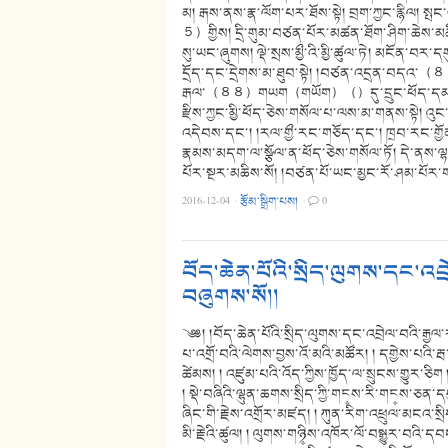
མ། རྒས་ནས་རྣ་ལོག་པར་ཐོས་སྟེ། བྲག་ཀྱང་རྙིལ། 
５）གྱིས། དྲི་གུམ་བཙན་པོར་མཚན་ཐོག་ཤིག་ཆེས་
སུ་ཡང་ཞུགས། ལྡེ་སྲས་མྱྀ་འི་མྱི་ཚུལ་ཏེ། མངོན
དྲོད་དང་དྲེགས་མ་ཐུབ་སྟེ། །བཙན་འདྲན་བདའ
རྒལ་（８８）གཡག（གཡོག）（）དུ་དྲུང་ཕོད་དམ་ཞེས་བཀ
རྫིས་ཀྱང་མྱི་ཕོད་ཅེས་གསོལ་པ་ལས་མ་གནས་སྟེ། འུ
འདེབས་དང་། །རལ་གྱྀ་རང་གཅོད་དང་། ཁྲབ་རང་གྱོན
རྣམས་མདག་ལ་སྩོལ་ན་ཕོད་ཅེས་གསོལ་ཏོ། དེ་ནས་ལྷ
པོར་སྔར་མཆིས་སོ། །བཙན་པོ་ཡང་མྱང་རོ་ཤམ་པོར
2016-12-04
·
རྩོམ་སྒྲིག་པས།
·
0
བོད་ཆེན་པོའི་སྲིད་ལུགས་དང་འབ
བཞུགས་སོ།།
༄༅། །བོད་ཆེན་པོའི་སྲིད་ལུགས་དང་འབྲེལ་བའི་རྒྱལ་
པ་འགྲོ་བའི་ལེགས་བྱས་འོ་མའི་མཚོར། ། དགྱེས་པའི
ཚེམས། ། འཛུམ་པའི་འོད་ཀྱིས་ཁྱོད་ལ་སྲུངས་གྱུར་ཅི
། སྡེ་བཞིའི་ལྷུན་ཆགས་སྲིད་ཀྱི་གང༵ས་རི་གང༵ས་ཅན་
ཞིང་གི་རྗེས་འགྲོར་མཛད། ། ཀུན་རིག་འཕྲུལ་མངའ་སྲིད
མི་རྗེའི་ཚུལ། ། ལུགས་གཉི༵ས་འཁོར་ལོ་བསྒྱུར་བའི་དབ