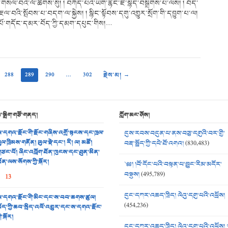
གསལ་བའི་ལོ་ཚིགས་སུ། ། བཀོད་པའི་ཡིག་རྙིང་ཇི་སྙེད་བསྒྲིགས་པ་ལས། ། བོད་
འི་སྤོབས་པ་བདག་ལ་སྐྱེས། ། སྙིང་སྟོབས་དགུ་འགྱུར་སྲོག་གི་དབྱུག་པ་ལ།
ིན་པོ་གདོང་དམར་བོད་ཀྱི་དམག་དཔུང་གིས།…
288
289
290
…
302
རྗེས་མ། →
མ་སྒྲིག་གཙོ་གནད།
ཀློག་མང་ཤོས།
་དགའ་རྫོང་གི་རྫོང་གཞིས་འགྲོ་སྟངས་དང་ཁྲལ་
དུས་རབས་བདུན་པ་ནས་བཅུ་དགུའི་བར་གྱི་
ུལ་ཁྲིམས་གནོན། ཡུལ་སྡེ་དང་། རི། ལ། མཚོ།
བརྡ་སྤྲོད་ཀྱི་དཔེ་ཐོ་འགའ།
(830,483)
ཙང་པོ། ཞིང་འབྲོག་ཐོན་ཁུངས་དང་ཐུན་མིན་
ོན་ལས་སོགས་ཀྱི་སྐོར།
༄༅། །བོ་དོང་པའི་བསྟན་པ་བྱུང་རིམ་མདོར་
བསྡུས།
(495,789)
13
དུང་དཀར་འཆད་ཁྲིད། ལེའུ་དགུ་པའི་འཕྲོས།
་དགའ་རྫོང་གི་མིང་དང་ས་བབ་ཆགས་ཚུལ།
(454,236)
ོད་ཀྱི་ཆབ་སྲིད་འཕོ་འགྱུར་དང་ས་དགའ་རྫོང་
ི་སྐོར།
དུང་དཀར་འཆད་ཁྲིད། ལེའུ་དགུ་པའི་འཕྲོས། 