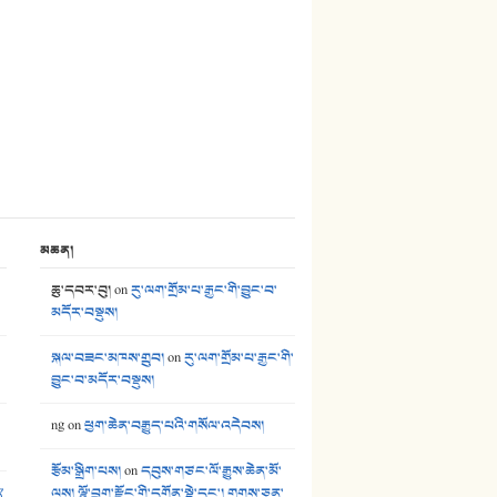
མཆན།
ཆུ་དབར་བུ།
on
རུ་ལག་གྲོམ་པ་རྒྱང་གི་བྱུང་བ་
མདོར་བསྡུས།
སྐལ་བཟང་མཁས་གྲུབ།
on
རུ་ལག་གྲོམ་པ་རྒྱང་གི་
བྱུང་བ་མདོར་བསྡུས།
ng
on
ཕྱག་ཆེན་བརྒྱུད་པའི་གསོལ་འདེབས།
རྩོམ་སྒྲིག་པས།
on
དབུས་གཙང་ལོ་རྒྱུས་ཆེན་མོ་
༢
ལས། ལྷོ་བྲག་རྫོང་གི་དགོན་སྡེ་དང་། གྲགས་ཅན་