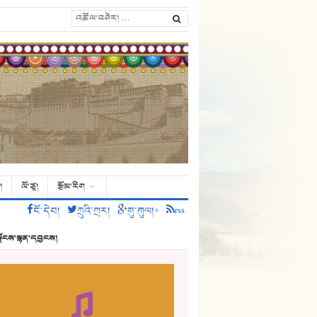
།
ལོ་ཙཱ།
རྩོམ་རིག
ངོ་དེབ།
ཀྲུའི་ཀྲར།
གུ་ཀུལ།+
rss
ྗོངས་སྙན་དབྱངས།